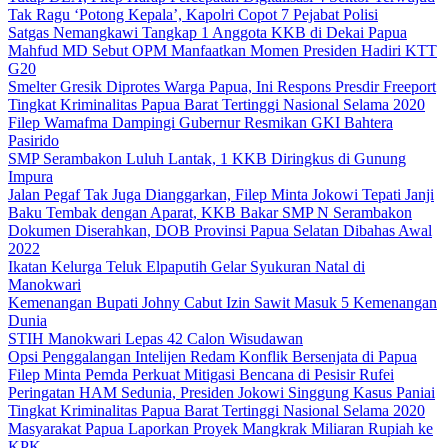
Tak Ragu ‘Potong Kepala’, Kapolri Copot 7 Pejabat Polisi
Satgas Nemangkawi Tangkap 1 Anggota KKB di Dekai Papua
Mahfud MD Sebut OPM Manfaatkan Momen Presiden Hadiri KTT
G20
Smelter Gresik Diprotes Warga Papua, Ini Respons Presdir Freeport
Tingkat Kriminalitas Papua Barat Tertinggi Nasional Selama 2020
Filep Wamafma Dampingi Gubernur Resmikan GKI Bahtera
Pasirido
SMP Serambakon Luluh Lantak, 1 KKB Diringkus di Gunung
Impura
Jalan Pegaf Tak Juga Dianggarkan, Filep Minta Jokowi Tepati Janji
Baku Tembak dengan Aparat, KKB Bakar SMP N Serambakon
Dokumen Diserahkan, DOB Provinsi Papua Selatan Dibahas Awal
2022
Ikatan Kelurga Teluk Elpaputih Gelar Syukuran Natal di
Manokwari
Kemenangan Bupati Johny Cabut Izin Sawit Masuk 5 Kemenangan
Dunia
STIH Manokwari Lepas 42 Calon Wisudawan
Opsi Penggalangan Intelijen Redam Konflik Bersenjata di Papua
Filep Minta Pemda Perkuat Mitigasi Bencana di Pesisir Rufei
Peringatan HAM Sedunia, Presiden Jokowi Singgung Kasus Paniai
Tingkat Kriminalitas Papua Barat Tertinggi Nasional Selama 2020
Masyarakat Papua Laporkan Proyek Mangkrak Miliaran Rupiah ke
KPK