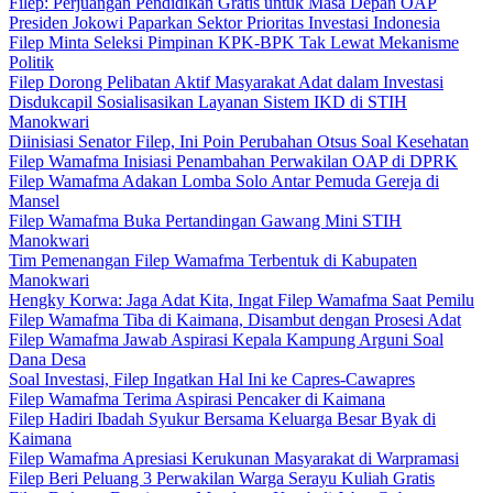
Filep: Perjuangan Pendidikan Gratis untuk Masa Depan OAP
Presiden Jokowi Paparkan Sektor Prioritas Investasi Indonesia
Filep Minta Seleksi Pimpinan KPK-BPK Tak Lewat Mekanisme
Politik
Filep Dorong Pelibatan Aktif Masyarakat Adat dalam Investasi
Disdukcapil Sosialisasikan Layanan Sistem IKD di STIH
Manokwari
Diinisiasi Senator Filep, Ini Poin Perubahan Otsus Soal Kesehatan
Filep Wamafma Inisiasi Penambahan Perwakilan OAP di DPRK
Filep Wamafma Adakan Lomba Solo Antar Pemuda Gereja di
Mansel
Filep Wamafma Buka Pertandingan Gawang Mini STIH
Manokwari
Tim Pemenangan Filep Wamafma Terbentuk di Kabupaten
Manokwari
Hengky Korwa: Jaga Adat Kita, Ingat Filep Wamafma Saat Pemilu
Filep Wamafma Tiba di Kaimana, Disambut dengan Prosesi Adat
Filep Wamafma Jawab Aspirasi Kepala Kampung Arguni Soal
Dana Desa
Soal Investasi, Filep Ingatkan Hal Ini ke Capres-Cawapres
Filep Wamafma Terima Aspirasi Pencaker di Kaimana
Filep Hadiri Ibadah Syukur Bersama Keluarga Besar Byak di
Kaimana
Filep Wamafma Apresiasi Kerukunan Masyarakat di Warpramasi
Filep Beri Peluang 3 Perwakilan Warga Serayu Kuliah Gratis