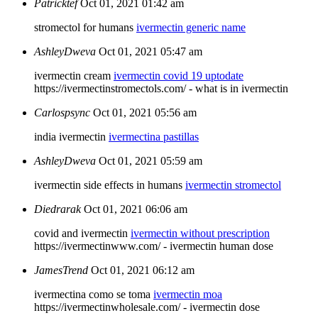
Patricktef
Oct 01, 2021 01:42 am
stromectol for humans
ivermectin generic name
AshleyDweva
Oct 01, 2021 05:47 am
ivermectin cream
ivermectin covid 19 uptodate
https://ivermectinstromectols.com/ - what is in ivermectin
Carlospsync
Oct 01, 2021 05:56 am
india ivermectin
ivermectina pastillas
AshleyDweva
Oct 01, 2021 05:59 am
ivermectin side effects in humans
ivermectin stromectol
Diedrarak
Oct 01, 2021 06:06 am
covid and ivermectin
ivermectin without prescription
https://ivermectinwww.com/ - ivermectin human dose
JamesTrend
Oct 01, 2021 06:12 am
ivermectina como se toma
ivermectin moa
https://ivermectinwholesale.com/ - ivermectin dose