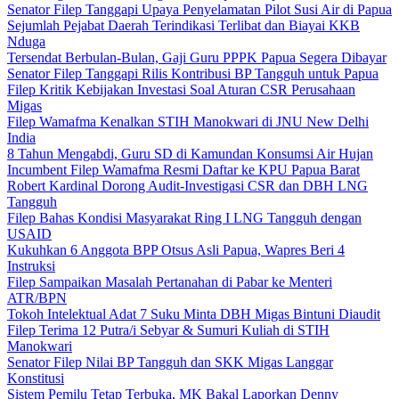
Senator Filep Tanggapi Upaya Penyelamatan Pilot Susi Air di Papua
Sejumlah Pejabat Daerah Terindikasi Terlibat dan Biayai KKB
Nduga
Tersendat Berbulan-Bulan, Gaji Guru PPPK Papua Segera Dibayar
Senator Filep Tanggapi Rilis Kontribusi BP Tangguh untuk Papua
Filep Kritik Kebijakan Investasi Soal Aturan CSR Perusahaan
Migas
Filep Wamafma Kenalkan STIH Manokwari di JNU New Delhi
India
8 Tahun Mengabdi, Guru SD di Kamundan Konsumsi Air Hujan
Incumbent Filep Wamafma Resmi Daftar ke KPU Papua Barat
Robert Kardinal Dorong Audit-Investigasi CSR dan DBH LNG
Tangguh
Filep Bahas Kondisi Masyarakat Ring I LNG Tangguh dengan
USAID
Kukuhkan 6 Anggota BPP Otsus Asli Papua, Wapres Beri 4
Instruksi
Filep Sampaikan Masalah Pertanahan di Pabar ke Menteri
ATR/BPN
Tokoh Intelektual Adat 7 Suku Minta DBH Migas Bintuni Diaudit
Filep Terima 12 Putra/i Sebyar & Sumuri Kuliah di STIH
Manokwari
Senator Filep Nilai BP Tangguh dan SKK Migas Langgar
Konstitusi
Sistem Pemilu Tetap Terbuka, MK Bakal Laporkan Denny