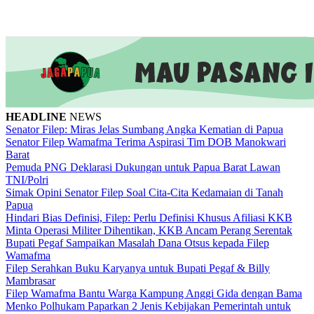
HEADLINE
NEWS
Senator Filep: Miras Jelas Sumbang Angka Kematian di Papua
Senator Filep Wamafma Terima Aspirasi Tim DOB Manokwari
Barat
Pemuda PNG Deklarasi Dukungan untuk Papua Barat Lawan
TNI/Polri
Simak Opini Senator Filep Soal Cita-Cita Kedamaian di Tanah
Papua
Hindari Bias Definisi, Filep: Perlu Definisi Khusus Afiliasi KKB
Minta Operasi Militer Dihentikan, KKB Ancam Perang Serentak
Bupati Pegaf Sampaikan Masalah Dana Otsus kepada Filep
Wamafma
Filep Serahkan Buku Karyanya untuk Bupati Pegaf & Billy
Mambrasar
Filep Wamafma Bantu Warga Kampung Anggi Gida dengan Bama
Menko Polhukam Paparkan 2 Jenis Kebijakan Pemerintah untuk