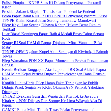
Polisi: Pimpinan KNPB Silas Ki Dalang Penyerangan Posramil
Kisor
Presiden Jokowi: Siapkan Transisi dari Pandemi ke Endemi
Polda Papua Barat Rilis 17 DPO KNPB Penyerang Posramil Kisor
TPNPB Klaim Kuasai Jalan Sorong-Tambrauw-Manokwari
Filep: Kayu Log Sorong Dibawa Kabur, Hukum Berat Oknum
Terlibat!
Luar Biasa! Kontingen Papua Raih 4 Medali Emas Cabor Sepatu
Roda
Serang RI Soal HAM di Papua, Diplomat Minta Vanuatu ‘Buka
Mata’
TPNPB-OPM Ngalum Kupel Akui Serangan di Kiwirok, 1 Brimob
Tewas
Filep Wamafma: PON XX Papua Momentum Perekat Persaudaraan
Bangsa
Kemlu Berikan Tanggapan Atas Laporan PBB Soal Aktivis Papua
LSM Minta Kejati Periksa Dugaan Penyelewengan Dana Otsus di
Biak
Konflik Luhut-Haris, Filep Harap Fakta Terungkap ke Publik
Diduga Pasok Senjata ke KKB, Oknum ASN Pemkab Yahukimo
Ditangkap
TNI AD Evakuasi Guru dan Warga dari Kiwirok ke Jayapura
Kirab Api PON Dilepas Dari Sorong Ke Lima Wilayah Adat Di
Papua
GAMKI Papua Minta Tindak Tegas Pelaku Penyerangan di