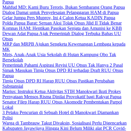
Papua
Mahfud MD: Kami Buru Teroris, Bukan Sembarang Orang Papua
Dialog Damai untuk Penyelesaian Pelanggaran HAM di Papua
Gelar Jumpa Pers Muprov, Ini 4 Calon Ketua KADIN Papua
Polda Papua Barat: Seruan Aksi Tolak Otsus Jilid II Tidak Benar
Komnas HAM: Hentikan Pasokan Senjata dan Amunisi ke KBB
Dewan Adat Papua Ajak Pemerintah Dialog Terbuka Bahas UU
Otsus
MRP dan MRPB Ajukan Sengketa Kewenangan Lembaga kepada
MK
Miris, Anak-Anak Usia Sekolah di Hutan Kampung Obo Tak
Bersekolah
Pemerintah Pahami Aspirasi Revisi UU Otsus Tak Hanya 2 Pasal
Simak Masukan Timja Otsus DPD RI terhadap Draft RUU Otsus
Papua
Timja Otsus DPD RI Harap RUU Otsus Pastikan Perubahan
Substansial
Marius: Instruksi Ketua Aktivitas STIH Manokwari Ikuti Prokes
Pernyataan Mensos Risma Dinilai Provokatif bagi Rakyat Papua
Senator Filep Harap RUU Otsus Akomodir Pembentukan Parpol
Lokal
3 Pelaku Pencurian di Sebuah Hotel di Manokwari Diamankan
Polisi
Warga di Tambrauw Takut Divaksin, Sosialisasi Perlu Digencarkan
Kabupaten Jayawijaya Hingga Kini Belum Miliki alat PCR Covid-