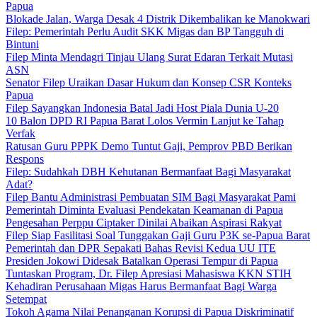
Papua
Blokade Jalan, Warga Desak 4 Distrik Dikembalikan ke Manokwari
Filep: Pemerintah Perlu Audit SKK Migas dan BP Tangguh di
Bintuni
Filep Minta Mendagri Tinjau Ulang Surat Edaran Terkait Mutasi
ASN
Senator Filep Uraikan Dasar Hukum dan Konsep CSR Konteks
Papua
Filep Sayangkan Indonesia Batal Jadi Host Piala Dunia U-20
10 Balon DPD RI Papua Barat Lolos Vermin Lanjut ke Tahap
Verfak
Ratusan Guru PPPK Demo Tuntut Gaji, Pemprov PBD Berikan
Respons
Filep: Sudahkah DBH Kehutanan Bermanfaat Bagi Masyarakat
Adat?
Filep Bantu Administrasi Pembuatan SIM Bagi Masyarakat Pami
Pemerintah Diminta Evaluasi Pendekatan Keamanan di Papua
Pengesahan Perppu Ciptaker Dinilai Abaikan Aspirasi Rakyat
Filep Siap Fasilitasi Soal Tunggakan Gaji Guru P3K se-Papua Barat
Pemerintah dan DPR Sepakati Bahas Revisi Kedua UU ITE
Presiden Jokowi Didesak Batalkan Operasi Tempur di Papua
Tuntaskan Program, Dr. Filep Apresiasi Mahasiswa KKN STIH
Kehadiran Perusahaan Migas Harus Bermanfaat Bagi Warga
Setempat
Tokoh Agama Nilai Penanganan Korupsi di Papua Diskriminatif