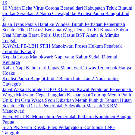
19
10 Varian Delta Virus Corona Berasal dari Kabupaten Teluk Bintuni
Golkar Serahkan 2 Nama Cawagub ke Koalisi Papua Bangkit Jilid
2
Jalan Trans Papua Barat ke Windesi Butuh Perhatian Pemerintah
Senator Filep Diskusi Bersama Warga Jemaat GKI Kanaan Sabon
Usai Mimika Barat, Polisi Usut Kasus BST Alama & Mimika
Tengah
KAWAL PB-LBH STIH Manokwari Proses Hukum Penabrak
Terumbu Karang
Kepala Lapas Manokwari: Napi yang Kabur Sudah Ditemui
Keluarga
Kabar Napi Kabur dari Lapas Manokwari Tewas Tertembak Hanya
Hoaks
Koalisi Papua Bangkit Jilid 2 Belum Putuskan 2 Nama untuk
Cawagub
Jabat Waka I Komite I DPD RI, Filep: Kawal Peraturan Pemerintah!
Warga Mokwam Cegat Pangdam Kasuari saat Touring Merah Putih
Unik! Ini Cara Warga Syou Kibarkan Merah Putih di Tengah Hutan
Senator Filep Desak Pemerintah Selesaikan Masalah TKBM
Manokwari
Filep: HUT RI Momentum Pemerintah Perbarui Komitmen Bangun
Papua
SD YPK Serito Rusak, Filep Pertanyakan Kontribusi LNG
Tangguh