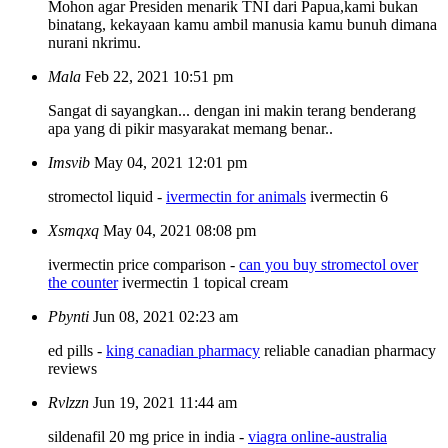
Mohon agar Presiden menarik TNI dari Papua,kami bukan
binatang, kekayaan kamu ambil manusia kamu bunuh dimana
nurani nkrimu.
Mala
Feb 22, 2021 10:51 pm
Sangat di sayangkan... dengan ini makin terang benderang
apa yang di pikir masyarakat memang benar..
Imsvib
May 04, 2021 12:01 pm
stromectol liquid -
ivermectin for animals
ivermectin 6
Xsmqxq
May 04, 2021 08:08 pm
ivermectin price comparison -
can you buy stromectol over
the counter
ivermectin 1 topical cream
Pbynti
Jun 08, 2021 02:23 am
ed pills -
king canadian pharmacy
reliable canadian pharmacy
reviews
Rvlzzn
Jun 19, 2021 11:44 am
sildenafil 20 mg price in india -
viagra online-australia