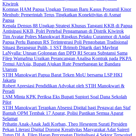
Kiwirok
Komnas HAM Papua Ungkap Temuan Baru Kasus Posramil Kisor
Menhub: Pemerintah Terus Tingkatkan Konektivitas di Asmat
Papua
Kepala Densus 88 Ungkap Strategi Khusus Tangani KKB di Papua
Antisipasi KKB, Polri Pertebal Pengamanan di Distrik Kiwirok
Tim Avatar Polres Manokwari Ringkus Pelaku Curanmor di Andai
Papua Perlu Bangun RS Terintegrasi Poli Pengobatan Tradisional
Situasi Berangsur Pulih, 1 SST Brimob Ditarik dari Maybrat
LaNyalla: Utusan Golongan dan DPD RI Secara Substansi Sama
Filep Wamafma Uraikan Perancangan Analisa Kontrak pada PKPA
Temui AirAsia, Bupati Ajukan Rute Penerbangan ke Bandara
Utarom
STIH Manokwari Papua Barat Teken MoU bersama LSP HKI
Jakarta
Robert Apresiasi Pendidikan Advokat oleh STIH Manokwari &
Peradi
LSM Minta KPK Periksa Eks Bupati Supiori Soal Dana Sekolah
Pilot
STIH Manokwari Terapkan Absensi Digital bagi Pegawai dan Staf
Bantah OPM Tembak 17 Aparat, Polisi Pastikan Semua Aparat
Selamat
Prihatin Anak-Anak Jadi Korban, Theo Hesegem Surati Presiden
Pekan Literasi Digital Dorong Kreativitas Masyarakat Adat Saireri
Tutup DLA, Filep Harap Percepatan Digitalisasi 4 Sektor Terwujud