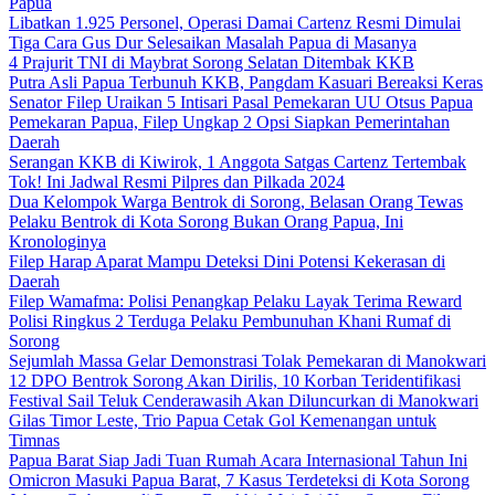
Papua
Libatkan 1.925 Personel, Operasi Damai Cartenz Resmi Dimulai
Tiga Cara Gus Dur Selesaikan Masalah Papua di Masanya
4 Prajurit TNI di Maybrat Sorong Selatan Ditembak KKB
Putra Asli Papua Terbunuh KKB, Pangdam Kasuari Bereaksi Keras
Senator Filep Uraikan 5 Intisari Pasal Pemekaran UU Otsus Papua
Pemekaran Papua, Filep Ungkap 2 Opsi Siapkan Pemerintahan
Daerah
Serangan KKB di Kiwirok, 1 Anggota Satgas Cartenz Tertembak
Tok! Ini Jadwal Resmi Pilpres dan Pilkada 2024
Dua Kelompok Warga Bentrok di Sorong, Belasan Orang Tewas
Pelaku Bentrok di Kota Sorong Bukan Orang Papua, Ini
Kronologinya
Filep Harap Aparat Mampu Deteksi Dini Potensi Kekerasan di
Daerah
Filep Wamafma: Polisi Penangkap Pelaku Layak Terima Reward
Polisi Ringkus 2 Terduga Pelaku Pembunuhan Khani Rumaf di
Sorong
Sejumlah Massa Gelar Demonstrasi Tolak Pemekaran di Manokwari
12 DPO Bentrok Sorong Akan Dirilis, 10 Korban Teridentifikasi
Festival Sail Teluk Cenderawasih Akan Diluncurkan di Manokwari
Gilas Timor Leste, Trio Papua Cetak Gol Kemenangan untuk
Timnas
Papua Barat Siap Jadi Tuan Rumah Acara Internasional Tahun Ini
Omicron Masuki Papua Barat, 7 Kasus Terdeteksi di Kota Sorong