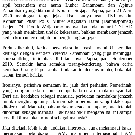
sipil bersaudara atas nama Luther Zanambani dan Apinus
Zanambani yang ditahan di Koramil Sugapa, Papua, pada 21 April
2020 meninggal tanpa jejak. Usut punya usut, TNI melalui
Komandan Pusat Polisi Militer Angkatan Darat (Danpuspomad)
Letjen TNI Dodik Widjanarko menyatakan ada prajurit TNI AD
yang telah melakukan tindak kekerasan, bahkan membakar jenazah
kedua korban tersebut, demi menghilangkan jejak.
Perlu diketahui, kedua bersaudara ini masih memiliki pertalian
keluarga dengan Pendeta Yeremia Zanambani yang juga meninggal
karena diduga tertembak di Intan Jaya, Papua, pada September
2019. Semakin lama semakin terang-benderang, bahwa cerita
kematian Orang Papua akibat tindakan tendensius militer, bukanlah
isapan jempol belaka.
Ironisnya, peristiwa semacam ini jauh dari perhatian Pemerintah,
yang mungkin terlalu sibuk memperbaiki citra di mata masyarakat.
Dari sisi keadaban sebagai manusia, perbuatan membakar jenazah
untuk menghilangkan jejak merupakan perbuatan yang tidak dapat
ditolerir lagi. Manusia, bahkan dalam keadaan tanpa nyawa, tetaplah
dihormati sebagai manusia. Tak habis pikir mengapa hal ini sampai
terjadi. Di manakah nurani sebagai manusia?
Jika ditelaah lebih jauh, tindakan interogasi yang melampaui batas,
merupakan pelanggaran HAM. instrumen internasional HAM