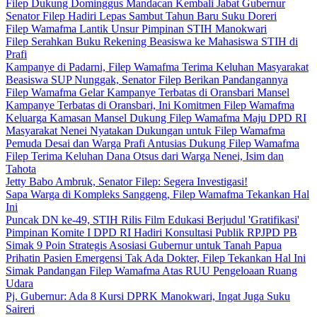
Filep Dukung Dominggus Mandacan Kembali Jabat Gubernur
Senator Filep Hadiri Lepas Sambut Tahun Baru Suku Doreri
Filep Wamafma Lantik Unsur Pimpinan STIH Manokwari
Filep Serahkan Buku Rekening Beasiswa ke Mahasiswa STIH di
Prafi
Kampanye di Padarni, Filep Wamafma Terima Keluhan Masyarakat
Beasiswa SUP Nunggak, Senator Filep Berikan Pandangannya
Filep Wamafma Gelar Kampanye Terbatas di Oransbari Mansel
Kampanye Terbatas di Oransbari, Ini Komitmen Filep Wamafma
Keluarga Kamasan Mansel Dukung Filep Wamafma Maju DPD RI
Masyarakat Nenei Nyatakan Dukungan untuk Filep Wamafma
Pemuda Desai dan Warga Prafi Antusias Dukung Filep Wamafma
Filep Terima Keluhan Dana Otsus dari Warga Nenei, Isim dan
Tahota
Jetty Babo Ambruk, Senator Filep: Segera Investigasi!
Sapa Warga di Kompleks Sanggeng, Filep Wamafma Tekankan Hal
Ini
Puncak DN ke-49, STIH Rilis Film Edukasi Berjudul 'Gratifikasi'
Pimpinan Komite I DPD RI Hadiri Konsultasi Publik RPJPD PB
Simak 9 Poin Strategis Asosiasi Gubernur untuk Tanah Papua
Prihatin Pasien Emergensi Tak Ada Dokter, Filep Tekankan Hal Ini
Simak Pandangan Filep Wamafma Atas RUU Pengeloaan Ruang
Udara
Pj. Gubernur: Ada 8 Kursi DPRK Manokwari, Ingat Juga Suku
Saireri