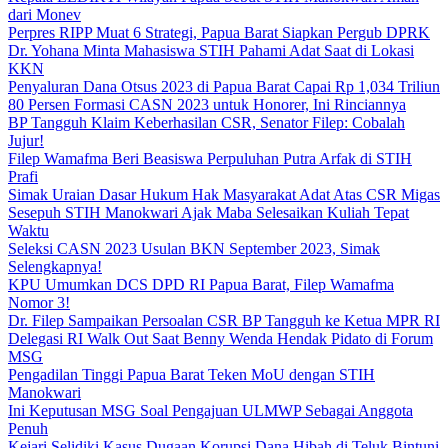
dari Monev
Perpres RIPP Muat 6 Strategi, Papua Barat Siapkan Pergub DPRK
Dr. Yohana Minta Mahasiswa STIH Pahami Adat Saat di Lokasi
KKN
Penyaluran Dana Otsus 2023 di Papua Barat Capai Rp 1,034 Triliun
80 Persen Formasi CASN 2023 untuk Honorer, Ini Rinciannya
BP Tangguh Klaim Keberhasilan CSR, Senator Filep: Cobalah
Jujur!
Filep Wamafma Beri Beasiswa Perpuluhan Putra Arfak di STIH
Prafi
Simak Uraian Dasar Hukum Hak Masyarakat Adat Atas CSR Migas
Sesepuh STIH Manokwari Ajak Maba Selesaikan Kuliah Tepat
Waktu
Seleksi CASN 2023 Usulan BKN September 2023, Simak
Selengkapnya!
KPU Umumkan DCS DPD RI Papua Barat, Filep Wamafma
Nomor 3!
Dr. Filep Sampaikan Persoalan CSR BP Tangguh ke Ketua MPR RI
Delegasi RI Walk Out Saat Benny Wenda Hendak Pidato di Forum
MSG
Pengadilan Tinggi Papua Barat Teken MoU dengan STIH
Manokwari
Ini Keputusan MSG Soal Pengajuan ULMWP Sebagai Anggota
Penuh
Kejari Selidiki Kasus Dugaan Korupsi Dana Hibah di Teluk Bintuni