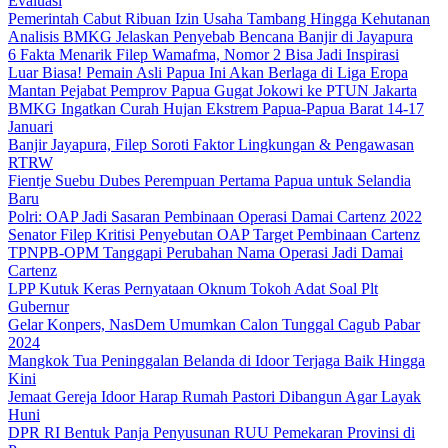
Evaluasi
Pemerintah Cabut Ribuan Izin Usaha Tambang Hingga Kehutanan
Analisis BMKG Jelaskan Penyebab Bencana Banjir di Jayapura
6 Fakta Menarik Filep Wamafma, Nomor 2 Bisa Jadi Inspirasi
Luar Biasa! Pemain Asli Papua Ini Akan Berlaga di Liga Eropa
Mantan Pejabat Pemprov Papua Gugat Jokowi ke PTUN Jakarta
BMKG Ingatkan Curah Hujan Ekstrem Papua-Papua Barat 14-17
Januari
Banjir Jayapura, Filep Soroti Faktor Lingkungan & Pengawasan
RTRW
Fientje Suebu Dubes Perempuan Pertama Papua untuk Selandia
Baru
Polri: OAP Jadi Sasaran Pembinaan Operasi Damai Cartenz 2022
Senator Filep Kritisi Penyebutan OAP Target Pembinaan Cartenz
TPNPB-OPM Tanggapi Perubahan Nama Operasi Jadi Damai
Cartenz
LPP Kutuk Keras Pernyataan Oknum Tokoh Adat Soal Plt
Gubernur
Gelar Konpers, NasDem Umumkan Calon Tunggal Cagub Pabar
2024
Mangkok Tua Peninggalan Belanda di Idoor Terjaga Baik Hingga
Kini
Jemaat Gereja Idoor Harap Rumah Pastori Dibangun Agar Layak
Huni
DPR RI Bentuk Panja Penyusunan RUU Pemekaran Provinsi di