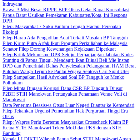
Indrayana
Kawal 3 Misi Besar RIPPP, BPP Otsus Gelar Rapat Konsolidasi
Papua Barat Usulkan Pemekaran Kabupaten/Kota, Ini Respons
DPR
Filep: Masyarakat 7 Suku Bintuni Tengah Hadapi Persoalan
Ekologi
Filep Harap Ada Pengadilan Adat Terkait Masalah BP Tangguh
Filep Kirim Putra Arfak Ikuti Program Perkuliahan ke Malaysia
Senator Filep Dorong Kewenangan Kejaksaan Diperkuat
Filep Kritik Mekanisme DPR Setujui Perpanjangan Jabatan Kades
Stunting di Papua Tinggi, Mendagri: Ikan Dijual Beli Mie Instan
DPD dan Pemerintah Bahas Penyelesaian Pelanggaran HAM Berat
Puluhan Warga Terjun ke Pantai Wijaya Sentosa Cari Siput Uter
Filep Sampaikan Hasil Advokasi Soal BP Tangguh ke Menko
Polhukam
Filep Minta Dugaan Korupsi Dana CSR BP Tangguh Diusut
P2BH STIH Manokwari Pertanyakan Penamaan Venue Voli di
Manokwari
Data Penerima Beasiswa Otsus Luar Negeri Diantar ke Kemendari
Filep Tekankan Urgensi Pemenuhan Hak Perguruan Tinggi Era
Otsus
Filep: Wapres Perlu Bertemu Masyarakat Crosscheck Klaim BP
Ketua STIH Manokwari Teken MoU dan PKS dengan STH
Bandung
Kepala LLDIKTI Wilayah Papua Sebut STIH Manokwari Aman