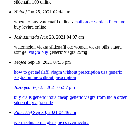
sildenafil 100 online
Nuiudj
Jun 25, 2021 02:44 am
where to buy vardenafil online -
mail order vardenafil online
buy levitra online
Joshuaimada
Aug 23, 2021 04:07 am
watermelon viagra
sildenafil otc
women viagra pills viagra
soft gel
viagra buy
generic viagra 25mg
Teojed
Sep 19, 2021 07:35 pm
how to get tadalafil
viagra without prescription usa
generic
viagra online without prescription
Jasonjed
Sep 23, 2021 05:57 pm
buy cialis generic india
cheap generic viagra from india
order
sildenafil
viagra silde
Patricktef
Sep 30, 2021 04:46 am
ivermectina em ingles
que es ivermectina