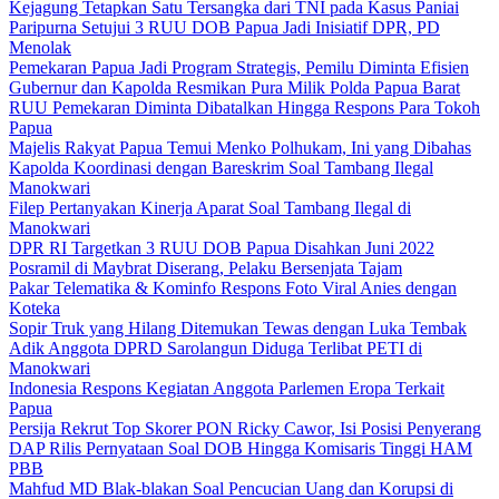
Kejagung Tetapkan Satu Tersangka dari TNI pada Kasus Paniai
Paripurna Setujui 3 RUU DOB Papua Jadi Inisiatif DPR, PD
Menolak
Pemekaran Papua Jadi Program Strategis, Pemilu Diminta Efisien
Gubernur dan Kapolda Resmikan Pura Milik Polda Papua Barat
RUU Pemekaran Diminta Dibatalkan Hingga Respons Para Tokoh
Papua
Majelis Rakyat Papua Temui Menko Polhukam, Ini yang Dibahas
Kapolda Koordinasi dengan Bareskrim Soal Tambang Ilegal
Manokwari
Filep Pertanyakan Kinerja Aparat Soal Tambang Ilegal di
Manokwari
DPR RI Targetkan 3 RUU DOB Papua Disahkan Juni 2022
Posramil di Maybrat Diserang, Pelaku Bersenjata Tajam
Pakar Telematika & Kominfo Respons Foto Viral Anies dengan
Koteka
Sopir Truk yang Hilang Ditemukan Tewas dengan Luka Tembak
Adik Anggota DPRD Sarolangun Diduga Terlibat PETI di
Manokwari
Indonesia Respons Kegiatan Anggota Parlemen Eropa Terkait
Papua
Persija Rekrut Top Skorer PON Ricky Cawor, Isi Posisi Penyerang
DAP Rilis Pernyataan Soal DOB Hingga Komisaris Tinggi HAM
PBB
Mahfud MD Blak-blakan Soal Pencucian Uang dan Korupsi di