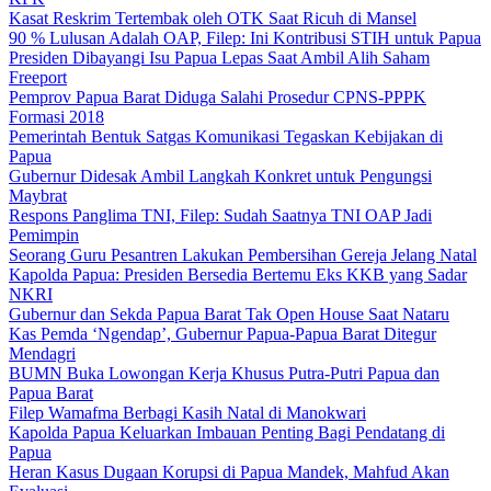
Kasat Reskrim Tertembak oleh OTK Saat Ricuh di Mansel
90 % Lulusan Adalah OAP, Filep: Ini Kontribusi STIH untuk Papua
Presiden Dibayangi Isu Papua Lepas Saat Ambil Alih Saham
Freeport
Pemprov Papua Barat Diduga Salahi Prosedur CPNS-PPPK
Formasi 2018
Pemerintah Bentuk Satgas Komunikasi Tegaskan Kebijakan di
Papua
Gubernur Didesak Ambil Langkah Konkret untuk Pengungsi
Maybrat
Respons Panglima TNI, Filep: Sudah Saatnya TNI OAP Jadi
Pemimpin
Seorang Guru Pesantren Lakukan Pembersihan Gereja Jelang Natal
Kapolda Papua: Presiden Bersedia Bertemu Eks KKB yang Sadar
NKRI
Gubernur dan Sekda Papua Barat Tak Open House Saat Nataru
Kas Pemda ‘Ngendap’, Gubernur Papua-Papua Barat Ditegur
Mendagri
BUMN Buka Lowongan Kerja Khusus Putra-Putri Papua dan
Papua Barat
Filep Wamafma Berbagi Kasih Natal di Manokwari
Kapolda Papua Keluarkan Imbauan Penting Bagi Pendatang di
Papua
Heran Kasus Dugaan Korupsi di Papua Mandek, Mahfud Akan