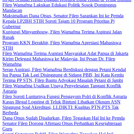
Filep Wamafma Lakukan Edukasi Politik Sosok Dominggus
Mandacan
Maksimalkan Dana Otsus, Senator Filep Sarankan Ini ke Pemda
Kepala LP2BH STIH Soroti Tajam 10 Program Prioritas Pj
Gubernur
Kunjungi Minyambouw, Filep Wamafma Terima Aspirasi Jalan
Rusak
Program KKN Berakhir, Filep Wamafma Apresiasi Mahasiswa
STIH
Filep Wamafma Terima Aspirasi Masyarakat Adat Papua di Jakarta
Kirim Delegasi Mahasiswa ke Malaysia, Ini Pesan Dr. Filep
Wamafma
Serap Aspirasi, Filep Wamafma Berdiskusi dengan Petani Kendal
Isu Papua Tak Lagi Disinggung di Sidang PBB, Ini Kata Kemlu
Terima PP STN, Filep Bantu Advokasi Masalah Petani di Jambi
Filep Wamafma Usulkan Upaya Penyelesaian Tangani Konflik
Agraria
Filep Soroti Lunturnya Fungsi Pengayom Polri di Konflik Agraria
Kasus Illegal Logging di Teluk Bintuni Libatkan Oknum ASN
Singgung Soal Akreditasi, LLDIKTI: Kualitas PTN-PTS Tak
Berbeda
Dana Otsus Sudah Disalurkan, Filep Tegaskan Hal Ini ke Pemda
Senator Filep Dorong Afirmasi Otsus Perhatikan Kesejahteraan
Guru