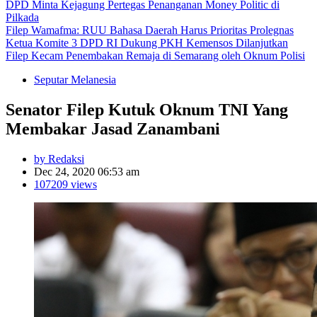
DPD Minta Kejagung Pertegas Penanganan Money Politic di
Pilkada
Filep Wamafma: RUU Bahasa Daerah Harus Prioritas Prolegnas
Ketua Komite 3 DPD RI Dukung PKH Kemensos Dilanjutkan
Filep Kecam Penembakan Remaja di Semarang oleh Oknum Polisi
Seputar Melanesia
Senator Filep Kutuk Oknum TNI Yang
Membakar Jasad Zanambani
by Redaksi
Dec 24, 2020 06:53 am
107209 views