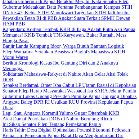
Jabatan Gubernur di Papua Berakhir Mei, Ini Kata Senator Filep
Gubernur Meletakkan Batu Pertama Pembangunan Kampus STIH
DN ke-47, Ketua STIH Manokwari Targetkan STIH Jadi Institut
Pewakilan Tetap RI di PBB Angkat Suara Terkait SPMH Dewan
HAM PBB
Kapendam: Korban Tembak KKB di Ilaga Adalah Putra Asli Papua
Memanas! KKB Tembak TNI-Karyawan, Bakar Rumah, Mess
Hingga Pasar
Banjir Landa Kampung Idoor, Warga Butuh Bantuan Logistik
Filep Wamafma Serahkan Beasiswa Bagi 43 Mahasiswa STIH
Momi Waren
Berikut Kronologi Kasus Ibu Gantung Diri dan 2 Anaknya
Meninggal
Solidaritas Mahasiswa-Rakyat di Nabire Akan Gelar Aksi Tolak
DOB
Sepakat Berdamai, Omer Isba Cabut LP Ujaran Rasial di Kepolisian
Senator Filep Harap Masyarakat Waspadai Isu SARA Jelang Pemilu
Gubernur Lukas Undang Presiden Putin ke Papua, Ini yang Dibahas
Anggota Baleg DPR RI Usulkan RUU Provinsi Kepulauan Papua
Utara
Lagi, Satu Anggota Koramil Yalimo Gugur Ditembak KKB
Aksi Damai Penolakan DOB di Nabire Berujung Ricuh
Ini Sikap Senator Filep Tentang Pemekaran Papua
Haris Tahir: Desa Digital Optimalkan Potensi Ekonomi Pedesaan
Ketua Tim Pemekaran Papua Barat Daya Mengundurkan Diri