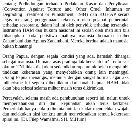
tentang Perlindungan terhadap Perlakuan Kasar dan Penyiksaan
(Convention Against Torture and Other Cruel, Inhuman or
Degrading Treatment or Punishment; 1984) dan KUHAP secara
tegas melarang penggunaan kekerasan oleh pejabat pemerintah
terhadap seseorang, dalam hal ini oleh penyidik terhadap tersangka.
Instrumen HAM dan hukum nasional ini seolah-olah mati suri bila
dihadapkan pada peristiwa matinya manusia bernama Luther
Zanambani dan Apinus Zanambani. Mereka berdua adalah manusia,
bukan binatang!
Orang Papua, dengan segala kondisi yang ada, haruslah dihargai
sebagai manusia. Di mana asas praduga tak bersalah itu? Tentu saja
oknum TNI tidak diajarkan sedemikian rupa untuk boleh mengambil
tindakan kekerasan yang menyebabkan orang lain meninggal.
Orang Papua menangis, meminta dengan sangat hormat, agar aksi
militerisme ini segera dihentikkan dari tanah Papua. HAM tidak
akan bisa selesai selama militer masih terus dikirimkan.
Percayalah, selama masih ada pembunuhan seperti ini, naluri untuk
mempertahankan diri dari kepunahan akan terus berkibar!
Pemerintah hanya cukup diminta untuk sekadar menolehkan wajah,
dan melakukan aksi konkrit untuk menyelesaikan semua kekerasan
spiral ini. [Dr. Filep Wamafma, SH.,M.Hum]