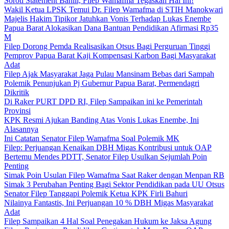
Soroti Statement Bahlil, Filep Wamafma Tegaskan Hal Ini!
Wakil Ketua LPSK Temui Dr. Filep Wamafma di STIH Manokwari
Majelis Hakim Tipikor Jatuhkan Vonis Terhadap Lukas Enembe
Papua Barat Alokasikan Dana Bantuan Pendidikan Afirmasi Rp35
M
Filep Dorong Pemda Realisasikan Otsus Bagi Perguruan Tinggi
Pemprov Papua Barat Kaji Kompensasi Karbon Bagi Masyarakat
Adat
Filep Ajak Masyarakat Jaga Pulau Mansinam Bebas dari Sampah
Polemik Penunjukan Pj Gubernur Papua Barat, Permendagri
Dikritik
Di Raker PURT DPD RI, Filep Sampaikan ini ke Pemerintah
Provinsi
KPK Resmi Ajukan Banding Atas Vonis Lukas Enembe, Ini
Alasannya
Ini Catatan Senator Filep Wamafma Soal Polemik MK
Filep: Perjuangan Kenaikan DBH Migas Kontribusi untuk OAP
Bertemu Mendes PDTT, Senator Filep Usulkan Sejumlah Poin
Penting
Simak Poin Usulan Filep Wamafma Saat Raker dengan Menpan RB
Simak 3 Perubahan Penting Bagi Sektor Pendidikan pada UU Otsus
Senator Filep Tanggapi Polemik Ketua KPK Firli Bahuri
Nilainya Fantastis, Ini Perjuangan 10 % DBH Migas Masyarakat
Adat
Filep Sampaikan 4 Hal Soal Penegakan Hukum ke Jaksa Agung