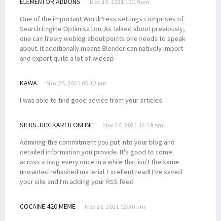
ELEMENTOR ADDONS
Nov 15, 2021 10:10 pm
One of the important WordPress settings comprises of
Search Engine Optimisation. As talked about previously,
one can freely weblog about points one needs to speak
about. It additionally means Blender can natively import
and export quite a lot of widesp
KAWA
Nov 25, 2021 05:12 pm
I was able to find good advice from your articles.
SITUS JUDI KARTU ONLINE
Nov 26, 2021 12:19 am
Admiring the commitment you put into your blog and
detailed information you provide. It's good to come
across a blog every once in a while that isn't the same
unwanted rehashed material. Excellent read! I've saved
your site and I'm adding your RSS feed
COCAINE 420 MEME
Nov 26, 2021 02:30 am