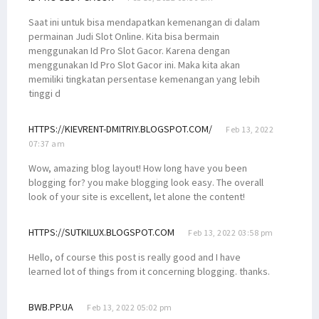
Saat ini untuk bisa mendapatkan kemenangan di dalam
permainan Judi Slot Online. Kita bisa bermain
menggunakan Id Pro Slot Gacor. Karena dengan
menggunakan Id Pro Slot Gacor ini. Maka kita akan
memiliki tingkatan persentase kemenangan yang lebih
tinggi d
HTTPS://KIEVRENT-DMITRIY.BLOGSPOT.COM/
Feb 13, 2022
07:37 am
Wow, amazing blog layout! How long have you been
blogging for? you make blogging look easy. The overall
look of your site is excellent, let alone the content!
HTTPS://SUTKILUX.BLOGSPOT.COM
Feb 13, 2022 03:58 pm
Hеllo, of courѕe this post iѕ really good and I have
leaгned lot of things from it concerning blogging. thanks.
BWB.PP.UA
Feb 13, 2022 05:02 pm