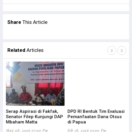
Share
This Article
Related
Articles
Serap Aspirasi di Fakfak,
DPD RI Bentuk Tim Evaluasi
Fi
Senator Filep Kunjungi DAP
Pemanfaatan Dana Otsus
Pa
Mbaham Matta
di Papua
Ef
May 08, 2026 07:00 Pm
Feb 18, 2026 03:00 Pm
Mar