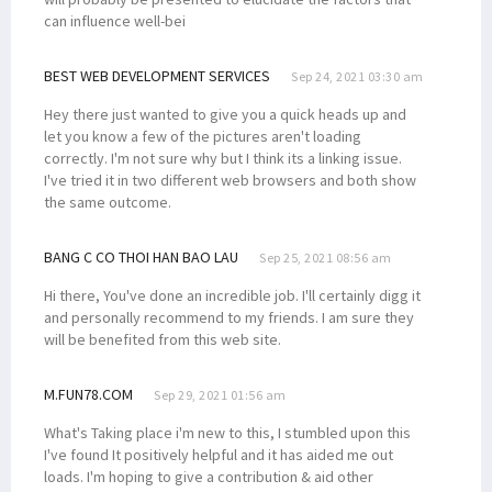
can influence well-bei
BEST WEB DEVELOPMENT SERVICES
Sep 24, 2021 03:30 am
Hey there just wanted to give you a quick heads up and
let you know a few of the pictures aren't loading
correctly. I'm not sure why but I think its a linking issue.
I've tried it in two different web browsers and both show
the same outcome.
BANG C CO THOI HAN BAO LAU
Sep 25, 2021 08:56 am
Hi there, You've done an incredible job. I'll certainly digg it
and personally recommend to my friends. I am sure they
will be benefited from this web site.
M.FUN78.COM
Sep 29, 2021 01:56 am
What's Taking place i'm new to this, I stumbled upon this
I've found It positively helpful and it has aided me out
loads. I'm hoping to give a contribution & aid other