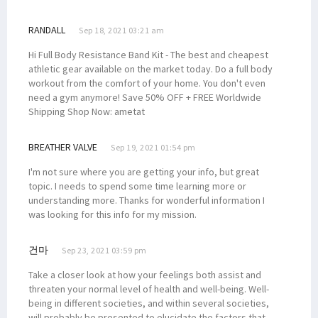
RANDALL
Sep 18, 2021 03:21 am
Hi Full Body Resistance Band Kit - The best and cheapest
athletic gear available on the market today. Do a full body
workout from the comfort of your home. You don't even
need a gym anymore! Save 50% OFF + FREE Worldwide
Shipping Shop Now: ametat
BREATHER VALVE
Sep 19, 2021 01:54 pm
I'm not sure where you are getting your info, but great
topic. I needs to spend some time learning more or
understanding more. Thanks for wonderful information I
was looking for this info for my mission.
건마
Sep 23, 2021 03:59 pm
Take a closer look at how your feelings both assist and
threaten your normal level of health and well-being. Well-
being in different societies, and within several societies,
will probably be presented to elucidate the factors that