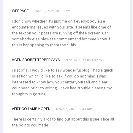
WEBPAGE
Nov 06, 2021 01:00 am
I don't now whether it's just me or if evedybody else
encountering issues with your site. It seems like ome of
the text on your posts are running off thee screen. Can
somebody else plewase comment and let mme know if
this is happpening to them too? This
AGEN SBOBET TERPERCAYA
Nov 06, 2021 05:40 am
First of all I would like to say wonderful blog! I had a quick
question which I'd like to ask if you do not mind. I was
interested to know how you center yourself and clear
your head prior to writing. I have had trouble clearing my
thoughts in getting
VERTIGO LAMP KOPEN
Nov 07, 2021 09:43 am
There is certainly a lot to find out about this issue. I like all
the points you made.