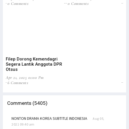
0 Comments
0 Comments
5
Filep Dorong Kemendagri
Fi
Segera Lantik Anggota DPR
Ot
Otsus
Pe
Apr 21, 2025 01:00 Pm
Feb
6 Comments
8
Comments (5405)
NONTON DRAMA KOREA SUBTITLE INDONESIA
Aug 05,
2021 09:40 am