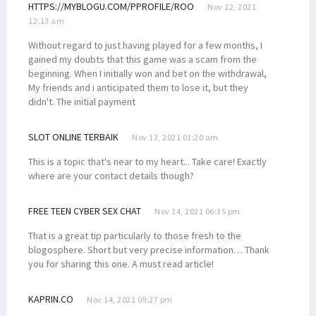
HTTPS://MYBLOGU.COM/PPROFILE/ROO
Nov 12, 2021
12:13 am
Without regard to just having played for a few months, I
gained my doubts that this game was a scam from the
beginning. When I initially won and bet on the withdrawal,
My friends and i anticipated them to lose it, but they
didn't. The initial payment
SLOT ONLINE TERBAIK
Nov 13, 2021 01:20 am
This is a topic that's near to my heart... Take care! Exactly
where are your contact details though?
FREE TEEN CYBER SEX CHAT
Nov 14, 2021 06:35 pm
That is a great tip particularly to those fresh to the
blogosphere. Short but very precise information… Thank
you for sharing this one. A must read article!
KAPRIN.CO
Nov 14, 2021 09:27 pm