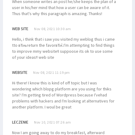
When someone writes an post he/she keeps the plan of a
user in his/her mind that how a user can be aware of it.
Thus that's why this paragraph is amazing. Thanks!
WEB SITE
Nov 08, 2021 10:30 am
Hello, i think that i saw you visited my weblog thus i came
tto вЂњreturn the favorвЂќ.I'm attempting to find things
to improve mmy website!I suppoose its ok to use some
of your ideas!! web site
WEBSITE
Nov 08, 2021 11:19 pm
Hi there! I know this is kind of off topic but I was
wondering which blopg platform are you using for thiks
site? I'm getting tired of Wordpress because I'vehad
problems with hackers and I'm looking at alternatives for
another platform. I woul be great
LECZENIE
Nov 10, 2021 07:26 am
Now I am going away to do my breakfast, afterward