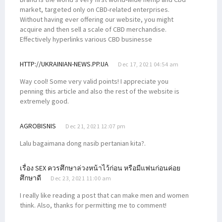
market, targeted only on CBD-related enterprises.
Without having ever offering our website, you might
acquire and then sell a scale of CBD merchandise.
Effectively hyperlinks various CBD businesse
HTTP://UKRAINIAN-NEWS.PP.UA
Dec 17, 2021 04:54 am
Way cool! Some very valid points! I appreciate you
penning this article and also the rest of the website is
extremely good.
AGROBISNIS
Dec 21, 2021 12:07 pm
Lalu bagaimana dong nasib pertanian kita?.
เรื่อง SEX ควรศึกษาล่วงหน้าไว้ก่อน หรือมีแฟนก่อนค่อย
ศึกษาดี
Dec 23, 2021 11:00 am
I really like reading a post that can make men and women
think. Also, thanks for permitting me to comment!