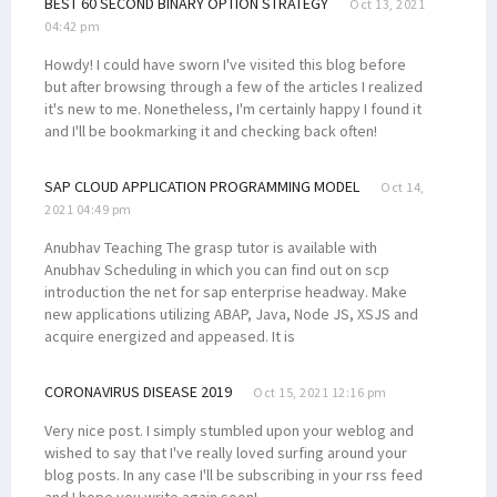
BEST 60 SECOND BINARY OPTION STRATEGY
Oct 13, 2021
04:42 pm
Howdy! I could have sworn I've visited this blog before
but after browsing through a few of the articles I realized
it's new to me. Nonetheless, I'm certainly happy I found it
and I'll be bookmarking it and checking back often!
SAP CLOUD APPLICATION PROGRAMMING MODEL
Oct 14,
2021 04:49 pm
Anubhav Teaching The grasp tutor is available with
Anubhav Scheduling in which you can find out on scp
introduction the net for sap enterprise headway. Make
new applications utilizing ABAP, Java, Node JS, XSJS and
acquire energized and appeased. It is
CORONAVIRUS DISEASE 2019
Oct 15, 2021 12:16 pm
Very nice post. I simply stumbled upon your weblog and
wished to say that I've really loved surfing around your
blog posts. In any case I'll be subscribing in your rss feed