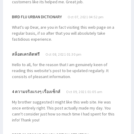
customers like its helped me. Great job.
BIRD FLU URBAN DICTIONARY
Oct 07, 2021 04:52 pm
What's up Dear, are you in fact visiting this web page on a
regular basis, if so after that you will absolutely take
fastidious experience.
สล็อตเครดิตฟรี
Oct 08, 2021 01:30 pm
Hello to all, for the reason that I am genuinely keen of
reading this website's post to be updated regularly. It
consists of pleasant information.
4 ความจริงแรงๆ เรื่องเซ็กส์
Oct 09, 2021 01:05 am
My brother suggested I might like this web site. He was
once entirely right. This post actually made my day. You
cann't consider just how so much time I had spent for this
info! Thank you!