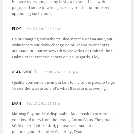
Hi there everyone, it's my first go to see at this web
page, and piece of writing is really fruitful for me, keep
up posting such posts.
ELOY
Sep 06, 2021 04:40 am
Color-changing swimshorts Dive into the ocean and your
swimshorts suddenly change color! These swimshorts
ara AMAZING! Hurry! 50% Off Worldwide For Limited Time
Only! Get it here: coolshorts.online Regards, Eloy
AGEN SBOBET
Sep 08, 2021 05:35 pm
Quality content is the important to invite the people to go
to see the web site, that's what this site is providing.
EVAN
Sep 13, 2021 08:33 am
Morning Buy medical disposable face mask to protect
your loved ones from the deadly CoronaVirus. The price is
$0.28 each. If interested, please visit our site:
pharmacyoutlets.online Sincerely, Evan