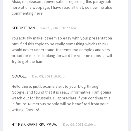
Ahaa, its pleasant conversation regarding this paragraph
here at this webpage, I have read all that, so now me also
commenting here.
KEDOKTERAN
Nov 29, 2021 08:22 am
You actually make it seem so easy with your presentation
but I find this topic to be really something which I think I
would never understand. It seems too complex and very
broad for me. I'm looking forward for your next post, I will
try to get the han
GOOGLE
Dec 08, 2021 10:01 pm
Hello there, just became alert to your blog through
Google, and found that it is really informative. I am gonna
watch out for brussels. I'll appreciate if you continue this
in future. Numerous people will be benefited from your
writing. Cheers!
HTTPS://KVARTIRKU.PP.UA/
Dec 09, 2021 01:00 pm