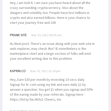
Hey, I am Aish K. I am sure you have heard about all the
crazy surrounding cryptocurrency. Also about the
dangers and volatility too. People have lost millions in
crypto and also earned billions. Here is your chance to
start your journey free and 100
PRANK SITE
Nov 15, 2021 05:05 am
Hi, Neat post. There's an issue along with your web site in
web explorer, may check this? IE nonetheless is the
marketplace chief and a large section of folks will omit
your excellent writing due to this problem.
KAPRIN.CO
Nov 15, 2021 12:14 pm
Hey, Earn $30 per month by investing 10 secs daily.
Signup for hi .com using my link and earn daily $1 by
answer a question. You get $1 when you signup and 50%
of the earing made by your referrals. Signup here -
https://bit.ly/3wJW3o1 Cheers, Ais