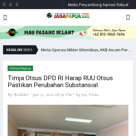
Media Penyambung Aspirasi Rakyat
Hindari Bias Definisi, Filep: Perlu Definisi Khusus Afiliasi KKB
Minta Operasi Militer Dihentikan, KKB Ancam Perang Serentak
HEADLINE
NEWS
Otsus Papua
Timja Otsus DPD RI Harap RUU Otsus
Pastikan Perubahan Substansial
By Redaksi
Jun 17, 2021 08:30 Pm
84704 Views