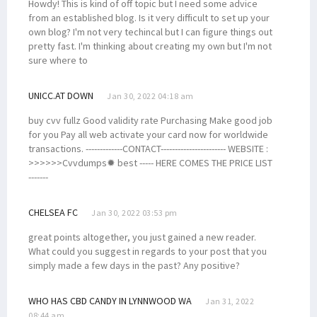
Howdy! This is kind of off topic but I need some advice
from an established blog. Is it very difficult to set up your
own blog? I'm not very techincal but I can figure things out
pretty fast. I'm thinking about creating my own but I'm not
sure where to
UNICC.AT DOWN
Jan 30, 2022 04:18 am
buy cvv fullz Good validity rate Purchasing Make good job
for you Pay all web activate your card now for worldwide
transactions. -------------CONTACT----------------------- WEBSITE :
>>>>>>Cvvdumps✹ best ----- HERE COMES THE PRICE LIST
-------
CHELSEA FC
Jan 30, 2022 03:53 pm
great points altogether, you just gained a new reader.
What could you suggest in regards to your post that you
simply made a few days in the past? Any positive?
WHO HAS CBD CANDY IN LYNNWOOD WA
Jan 31, 2022
08:44 am