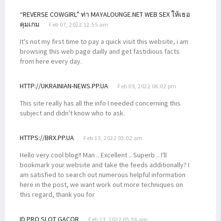
“REVERSE COWGIRL” ท่า MAYALOUNGE.NET WEB SEX ให้เธอ
คุมเกม
Feb 07, 2022 12:55 am
It's not my first time to pay a quick visit this website, i am
browsing this web page dailly and get fastidious facts
from here every day.
HTTP://UKRAINIAN-NEWS.PP.UA
Feb 09, 2022 06:02 pm
This site really has all the info I needed concerning this
subject and didn't know who to ask.
HTTPS://BRX.PP.UA
Feb 13, 2022 03:02 am
Hello very cool blog!! Man .. Excellent .. Superb .. I'll
bookmark your website and take the feeds additionally? I
am satisfied to search out numerous helpful information
here in the post, we want work out more techniques on
this regard, thank you for
ID PRO SLOT GACOR
Feb 13, 2022 05:56 am