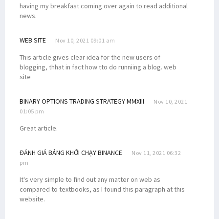
having my breakfast coming over again to read additional
news.
WEB SITE
Nov 10, 2021 09:01 am
This article gives clear idea for the new users of
blogging, thhat in fact how tto do runniing a blog. web
site
BINARY OPTIONS TRADING STRATEGY MMXIII
Nov 10, 2021
01:05 pm
Great article.
ĐÁNH GIÁ BẢNG KHỞI CHẠY BINANCE
Nov 11, 2021 06:32
pm
It's very simple to find out any matter on web as
compared to textbooks, as I found this paragraph at this
website.