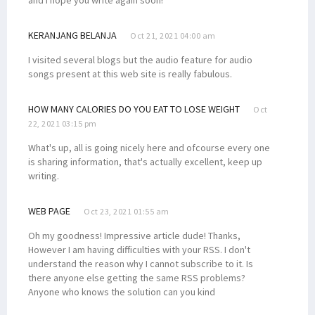
and I hope you write again soon!
KERANJANG BELANJA
Oct 21, 2021 04:00 am
I visited several blogs but the audio feature for audio
songs present at this web site is really fabulous.
HOW MANY CALORIES DO YOU EAT TO LOSE WEIGHT
Oct
22, 2021 03:15 pm
What's up, all is going nicely here and ofcourse every one
is sharing information, that's actually excellent, keep up
writing.
WEB PAGE
Oct 23, 2021 01:55 am
Oh my goodness! Impressive article dude! Thanks,
However I am having difficulties with your RSS. I don't
understand the reason why I cannot subscribe to it. Is
there anyone else getting the same RSS problems?
Anyone who knows the solution can you kind