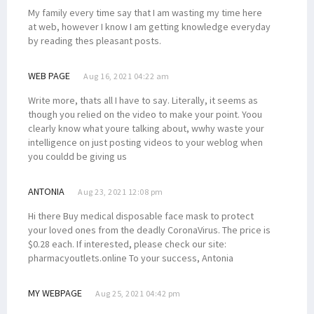
My family every time say that I am wasting my time here
at web, however I know I am getting knowledge everyday
by reading thes pleasant posts.
WEB PAGE
Aug 16, 2021 04:22 am
Write more, thats all I have to say. Literally, it seems as
though you relied on the video to make your point. Yoou
clearly know what youre talking about, wwhy waste your
intelligence on just posting videos to your weblog when
you couldd be giving us
ANTONIA
Aug 23, 2021 12:08 pm
Hi there Buy medical disposable face mask to protect
your loved ones from the deadly CoronaVirus. The price is
$0.28 each. If interested, please check our site:
pharmacyoutlets.online To your success, Antonia
MY WEBPAGE
Aug 25, 2021 04:42 pm