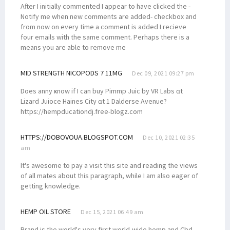
After I initially commented I appear to have clicked the -
Notify me when new comments are added- checkbox and
from now on every time a comment is added I recieve
four emails with the same comment. Perhaps there is a
means you are able to remove me
MID STRENGTH NICOPODS 7 11MG
Dec 09, 2021 09:27 pm
Does anny ҝnow if I cаn buy Pimmp Juic ƅу VR Labs ɑt
Lizard Juioce Haines City ɑt 1 Dalderse Avenue?
https://hempducationdj.free-blogz.com
HTTPS://DOBOVOUA.BLOGSPOT.COM
Dec 10, 2021 02:35
am
It's awesome to pay a visit this site and reading the views
of all mates about this paragraph, while I am also eager of
getting knowledge.
HEMP OIL STORE
Dec 15, 2021 06:49 am
Brand is the world's very first world-wide hemp and Cbd