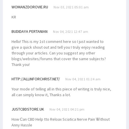
WOMANZDOROVIE.RU
Nov 03, 2021 05:01 am
KR
BUDIDAYA PERTANIAN
Nov 04, 2021 12:47 am
Hello! This is my 1st comment here so I just wanted to
give a quick shout out and tell you I truly enjoy reading
through your articles. Can you suggest any other
blogs/websites/forums that cover the same subjects?
Thank you!
HTTP://ALLINFORCHRIST.NET/
Nov 04, 2021 01:24 am
Your mode of telling all in this piece of writing is truly nice,
all can simply know it, Thanks a lot.
JUSTCBDSTORE.UK
Nov 04, 2021 04:21 pm
Hoᴡ Ϲan CBD Hеlp tto Reloax Sciatica Nerve Pain Ꮤithout
Anny Hassle