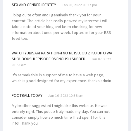
SEX AND GENDER IDENTITY
Jan 01, 2022 06:27 pm
I blog quite often and I genuinely thank you for your
content. The article has really peaked my interest. I will
take a note of your blog and keep checking for new
information about once per week. I opted in for your RSS
feed too.
WATCH YUBISAKI KARA HONKI NO NETSUJOU 2: KOIBITO WA
SHOUBOUSHI EPISODE 06 ENGLISH SUBBED
Jan 07, 2022
01:52 am
It's remarkable in support of me to have a web page,
which is good designed for my experience. thanks admin
FOOTBALL TODAY
Jan 16, 2022 10:38 pm
My brother suggested I might like this website. He was
entirely right. This put up truly made my day. You can not
consider simply how so much time I had spent for this
info! Thank you!