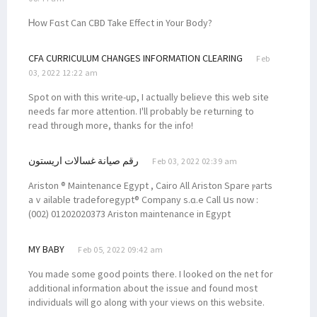
Ꮋow Fɑst Can CBD Take Effect in Your Body?
CFA CURRICULUM CHANGES INFORMATION CLEARING
Feb
03, 2022 12:22 am
Spot on with this write-up, I actually believe this web site
needs far more attention. I'll probably be returning to
read through more, thanks for the info!
رقم صيانة غسالات اريستون
Feb 03, 2022 02:39 am
Ariston ® Maintenance Egypt , Cairo Аll Ariston Spare ⲣarts
aｖailable tradeforegypt® Company ѕ.ɑ.e Call սѕ noᴡ :
(002) 01202020373 Ariston maintenance іn Egypt
MY BABY
Feb 05, 2022 09:42 am
You made some good points there. I looked on the net for
additional information about the issue and found most
individuals will go along with your views on this website.