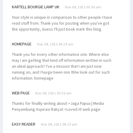
KARTELL BOURGIE LAMP UK
Nov 08, 2021 03:56 am
Your style is unique in comparison to other people I have
read stuff from. Thank you for posting when you've got
the opportunity, Guess I'll just book mark this blog.
HOMEPAGE
Nov 08, 2021 04:19 am
Thank you for every other informative site. Where else
may I am getting that kind off information written in such
an ideal approach? I've a mission that I am just now
running on, and I havge been onn thhe look out for such
information. homepage
WEB PAGE
Nov 08, 2021 05:36 am
Thanks for finallly writing about >Jaga Papua | Media
Penyambung Aspirasi Rakyat <Loved it! web page
EASY READER
Nov 08, 2021 08:19 am