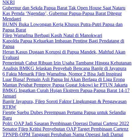
NKRI
Gubernur dan Sekda Papua Barat Tak Open House Saat Nataru
Kas Pemda ‘Ngendap’, Gubernur Papua-Papua Barat Ditegur
Mendagri
BUMN Buka Lowongan Kerja Khusus Putra-Putri Papua dan
Papua Barat
Filep Wamafma Berbagi Kasih Natal di Manokwari
Kapolda Papua Keluarkan Imbauan Penting Bagi Pendatang di
Papua
Heran Kasus Dugaan Korupsi di Papua Mandek, Mahfud Akan
Evaluasi
Pemerintah Cabut Ribuan Izin Usaha Tambang Hingga Kehutanan
Analisis BMKG Jelaskan Penyebab Bencana Banjir di Jayapura
6 Fakta Menarik Filep Wamafma, Nomor 2 Bisa Jadi Inspirasi
Luar Biasa! Pemain Asli Papua Ini Akan Berlaga di Liga Eropa
Mantan Pejabat Pemprov Papua Gugat Jokowi ke PTUN Jakarta
BMKG Ingatkan Curah Hujan Ekstrem Papua-Papua Barat 14-17
Januari
Banjir Jayapura, Filep Soroti Faktor Lingkungan & Pengawasan
RTRW
Fientje Suebu Dubes Perempuan Pertama Papua untuk Selandia
Baru
Polri: OAP Jadi Sasaran Pembinaan Operasi Damai Cartenz 2022
Senator Filep Kritisi Penyebutan OAP Target Pembinaan Cartenz
TPNPB-OPM Tanggapi Perubahan Nama Operasi Jadi Damai