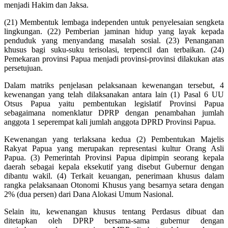
menjadi Hakim dan Jaksa.
(21) Membentuk lembaga independen untuk penyelesaian sengketa
lingkungan. (22) Pemberian jaminan hidup yang layak kepada
penduduk yang menyandang masalah sosial. (23) Penanganan
khusus bagi suku-suku terisolasi, terpencil dan terbaikan. (24)
Pemekaran provinsi Papua menjadi provinsi-provinsi dilakukan atas
persetujuan.
Dalam matriks penjelasan pelaksanaan kewenangan tersebut, 4
kewenangan yang telah dilaksanakan antara lain (1) Pasal 6 UU
Otsus Papua yaitu pembentukan legislatif Provinsi Papua
sebagaimana nomenklatur DPRP dengan penambahan jumlah
anggota 1 seperempat kali jumlah anggota DPRD Provinsi Papua.
Kewenangan yang terlaksana kedua (2) Pembentukan Majelis
Rakyat Papua yang merupakan representasi kultur Orang Asli
Papua. (3) Pemerintah Provinsi Papua dipimpin seorang kepala
daerah sebagai kepala eksekutif yang disebut Gubernur dengan
dibantu wakil. (4) Terkait keuangan, penerimaan khusus dalam
rangka pelaksanaan Otonomi Khusus yang besarnya setara dengan
2% (dua persen) dari Dana Alokasi Umum Nasional.
Selain itu, kewenangan khusus tentang Perdasus dibuat dan
ditetapkan oleh DPRP bersama-sama gubernur dengan