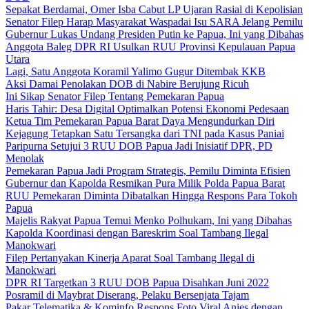
Sepakat Berdamai, Omer Isba Cabut LP Ujaran Rasial di Kepolisian
Senator Filep Harap Masyarakat Waspadai Isu SARA Jelang Pemilu
Gubernur Lukas Undang Presiden Putin ke Papua, Ini yang Dibahas
Anggota Baleg DPR RI Usulkan RUU Provinsi Kepulauan Papua
Utara
Lagi, Satu Anggota Koramil Yalimo Gugur Ditembak KKB
Aksi Damai Penolakan DOB di Nabire Berujung Ricuh
Ini Sikap Senator Filep Tentang Pemekaran Papua
Haris Tahir: Desa Digital Optimalkan Potensi Ekonomi Pedesaan
Ketua Tim Pemekaran Papua Barat Daya Mengundurkan Diri
Kejagung Tetapkan Satu Tersangka dari TNI pada Kasus Paniai
Paripurna Setujui 3 RUU DOB Papua Jadi Inisiatif DPR, PD
Menolak
Pemekaran Papua Jadi Program Strategis, Pemilu Diminta Efisien
Gubernur dan Kapolda Resmikan Pura Milik Polda Papua Barat
RUU Pemekaran Diminta Dibatalkan Hingga Respons Para Tokoh
Papua
Majelis Rakyat Papua Temui Menko Polhukam, Ini yang Dibahas
Kapolda Koordinasi dengan Bareskrim Soal Tambang Ilegal
Manokwari
Filep Pertanyakan Kinerja Aparat Soal Tambang Ilegal di
Manokwari
DPR RI Targetkan 3 RUU DOB Papua Disahkan Juni 2022
Posramil di Maybrat Diserang, Pelaku Bersenjata Tajam
Pakar Telematika & Kominfo Respons Foto Viral Anies dengan