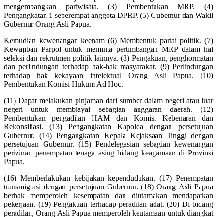
mengembangkan pariwisata. (3) Pembentukan MRP. (4)
Pengangkatan 1 seperempat anggota DPRP. (5) Gubernur dan Wakil
Gubernur Orang Asli Papua.
Kemudian kewenangan keenam (6) Membentuk partai politik. (7)
Kewajiban Parpol untuk meminta pertimbangan MRP dalam hal
seleksi dan rekrutmen politik lainnya. (8) Pengakuan, penghormatan
dan perlindungan terhadap hak-hak masyarakat. (9) Perlindungan
terhadap hak kekayaan intelektual Orang Asli Papua. (10)
Pembentukan Komisi Hukum Ad Hoc.
(11) Dapat melakukan pinjaman dari sumber dalam negeri atau luar
negeri untuk membiayai sebagian anggaran daerah. (12)
Pembentukan pengadilan HAM dan Komisi Kebenaran dan
Rekonsiliasi. (13) Pengangkatan Kapolda dengan persetujuan
Gubernur. (14) Pengangkatan Kepala Kejaksaan Tinggi dengan
persetujuan Gubernur. (15) Pendelegasian sebagian kewenangan
perizinan penempatan tenaga asing bidang keagamaan di Provinsi
Papua.
(16) Memberlakukan kebijakan kependudukan. (17) Penempatan
transmigrasi dengan persetujuan Gubernur. (18) Orang Asli Papua
berhak memperoleh kesempatan dan diutamakan mendapatkan
pekerjaan. (19) Pengakuan terhadap peradilan adat. (20) Di bidang
peradilan, Orang Asli Papua memperoleh keutamaan untuk diangkat