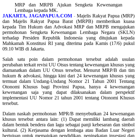
MRP dan MRPB Ajukan Sengketa Kewenangan
Lembaga kepada MK.
JAKARTA, JAGAPAPUA.COM
-
Majelis Rakyat Papua (MRP)
dan Majelis Rakyat Papua Barat (MRPB) memberikan kuasa
kepada Tim Hukum dan Advokasi MRP dan MRPB mengajukan
permohonan Sengketa Kewenangan Lembaga Negara (SKLN)
terhadap Presiden Republik Indonesia yang ditujukan kepada
Mahkamah Konstitusi RI yang diterima pada Kamis (17/6) pukul
09.10 WIB di Jakarta.
Salah satu poin dalam permohonan tersebut adalah usulan
perubahan terkait revisi UU Otsus tentang kewenangan khusus yang
diamanatkan dalam UU Otsus tersebut. Menurut MRP/B dan tim
hukum & advokasi, hingga kini dari 24 kewenangan khusus yang
termuat dalam Undang-Undang Nomor 21 Tahun 2001 Tentang
Otonomi Khusus bagi Provinsi Papua, hanya 4 kewenangan
kewenangan saja yang dapat dilaksanakan dalam perspektif
implementasi UU Nomor 21 tahun 2001 tentang Otonomi Khusus
tersebut.
Dalam naskah permohonan MPR/B menyebutkan 24 kewenangan
khusus tersebut antara lain: (1) Dapat memiliki lambang daerah
dalam bentuk bendera dan lagu sebagai panji kebesaran dan simbol
kultural. (2) Kerjasama dengan lembaga atau Badan Luar Negeri
bertujuan untuk memajukan pendidikan, peningkatan investasi dan