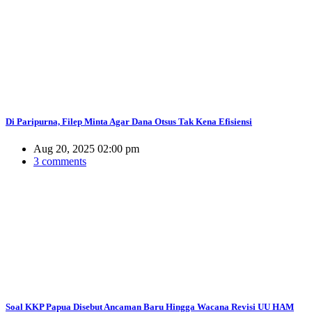
Di Paripurna, Filep Minta Agar Dana Otsus Tak Kena Efisiensi
Aug 20, 2025 02:00 pm
3 comments
Soal KKP Papua Disebut Ancaman Baru Hingga Wacana Revisi UU HAM