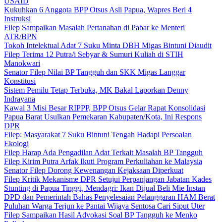
USAID
Kukuhkan 6 Anggota BPP Otsus Asli Papua, Wapres Beri 4
Instruksi
Filep Sampaikan Masalah Pertanahan di Pabar ke Menteri
ATR/BPN
Tokoh Intelektual Adat 7 Suku Minta DBH Migas Bintuni Diaudit
Filep Terima 12 Putra/i Sebyar & Sumuri Kuliah di STIH
Manokwari
Senator Filep Nilai BP Tangguh dan SKK Migas Langgar
Konstitusi
Sistem Pemilu Tetap Terbuka, MK Bakal Laporkan Denny
Indrayana
Kawal 3 Misi Besar RIPPP, BPP Otsus Gelar Rapat Konsolidasi
Papua Barat Usulkan Pemekaran Kabupaten/Kota, Ini Respons
DPR
Filep: Masyarakat 7 Suku Bintuni Tengah Hadapi Persoalan
Ekologi
Filep Harap Ada Pengadilan Adat Terkait Masalah BP Tangguh
Filep Kirim Putra Arfak Ikuti Program Perkuliahan ke Malaysia
Senator Filep Dorong Kewenangan Kejaksaan Diperkuat
Filep Kritik Mekanisme DPR Setujui Perpanjangan Jabatan Kades
Stunting di Papua Tinggi, Mendagri: Ikan Dijual Beli Mie Instan
DPD dan Pemerintah Bahas Penyelesaian Pelanggaran HAM Berat
Puluhan Warga Terjun ke Pantai Wijaya Sentosa Cari Siput Uter
Filep Sampaikan Hasil Advokasi Soal BP Tangguh ke Menko