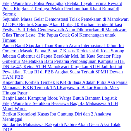
Filep Wamafma: Polisi Penangkap Pelaku Layak Terima Reward
Polisi Ringkus 2 Terduga Pelaku Pembunuhan Khani Rumaf di
Sorong
Sejumlah Massa Gelar Demonstrasi Tolak Pemekaran di Manokwari
12 DPO Bentrok Sorong Akan Dirilis, 10 Korban Teridentifikasi
Festival Sail Teluk Cenderawasih Akan Diluncurkan di Manokwari
Gilas Timor Leste, Trio Papua Cetak Gol Kemenangan untuk
Timnas
Papua Barat Siap Jadi Tuan Rumah Acara Internasional Tahun Ini
Omicron Masuki Papua Barat, 7 Kasus Terdeteksi di Kota Sorong
Jabatan Gubernur di Papua Berakhir Mei, Ini Kata Senator Filep
Gubernur Meletakkan Batu Pertama Pembangunan Kampus STIH
DN ke-47, Ketua STIH Manokwari Targetkan STIH Jadi Institut
Pewakilan Tetap RI di PBB Angkat Suara Terkait SPMH Dewan
HAM PBB
Kapendam: Korban Tembak KKB di Ilaga Adalah Putra Asli Papua
Memanas! KKB Tembak TNI-Karyawan, Bakar Rumah, Mess
Hingga Pasar
Banjir Landa Kampung Idoor, Warga Butuh Bantuan Logistik
Filep Wamafma Serahkan Beasiswa Bagi 43 Mahasiswa STIH
Momi Waren
Berikut Kronologi Kasus Ibu Gantung Diri dan 2 Anaknya
Meninggal
Solidaritas Mahasiswa-Rakyat di Nabire Akan Gelar Aksi Tolak
DOB