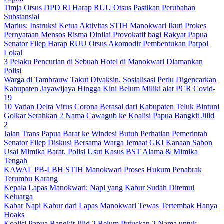
Timja Otsus DPD RI Harap RUU Otsus Pastikan Perubahan
Substansial
Marius: Instruksi Ketua Aktivitas STIH Manokwari Ikuti Prokes
Pernyataan Mensos Risma Dinilai Provokatif bagi Rakyat Papua
Senator Filep Harap RUU Otsus Akomodir Pembentukan Parpol
Lokal
3 Pelaku Pencurian di Sebuah Hotel di Manokwari Diamankan
Polisi
Warga di Tambrauw Takut Divaksin, Sosialisasi Perlu Digencarkan
Kabupaten Jayawijaya Hingga Kini Belum Miliki alat PCR Covid-
19
10 Varian Delta Virus Corona Berasal dari Kabupaten Teluk Bintuni
Golkar Serahkan 2 Nama Cawagub ke Koalisi Papua Bangkit Jilid
2
Jalan Trans Papua Barat ke Windesi Butuh Perhatian Pemerintah
Senator Filep Diskusi Bersama Warga Jemaat GKI Kanaan Sabon
Usai Mimika Barat, Polisi Usut Kasus BST Alama & Mimika
Tengah
KAWAL PB-LBH STIH Manokwari Proses Hukum Penabrak
Terumbu Karang
Kepala Lapas Manokwari: Napi yang Kabur Sudah Ditemui
Keluarga
Kabar Napi Kabur dari Lapas Manokwari Tewas Tertembak Hanya
Hoaks
Koalisi Papua Bangkit Jilid 2 Belum Putuskan 2 Nama untuk