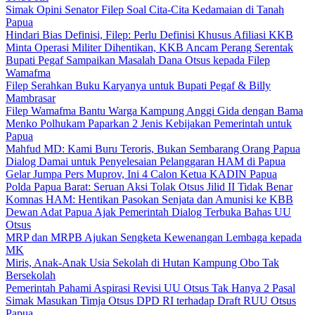
Simak Opini Senator Filep Soal Cita-Cita Kedamaian di Tanah
Papua
Hindari Bias Definisi, Filep: Perlu Definisi Khusus Afiliasi KKB
Minta Operasi Militer Dihentikan, KKB Ancam Perang Serentak
Bupati Pegaf Sampaikan Masalah Dana Otsus kepada Filep
Wamafma
Filep Serahkan Buku Karyanya untuk Bupati Pegaf & Billy
Mambrasar
Filep Wamafma Bantu Warga Kampung Anggi Gida dengan Bama
Menko Polhukam Paparkan 2 Jenis Kebijakan Pemerintah untuk
Papua
Mahfud MD: Kami Buru Teroris, Bukan Sembarang Orang Papua
Dialog Damai untuk Penyelesaian Pelanggaran HAM di Papua
Gelar Jumpa Pers Muprov, Ini 4 Calon Ketua KADIN Papua
Polda Papua Barat: Seruan Aksi Tolak Otsus Jilid II Tidak Benar
Komnas HAM: Hentikan Pasokan Senjata dan Amunisi ke KBB
Dewan Adat Papua Ajak Pemerintah Dialog Terbuka Bahas UU
Otsus
MRP dan MRPB Ajukan Sengketa Kewenangan Lembaga kepada
MK
Miris, Anak-Anak Usia Sekolah di Hutan Kampung Obo Tak
Bersekolah
Pemerintah Pahami Aspirasi Revisi UU Otsus Tak Hanya 2 Pasal
Simak Masukan Timja Otsus DPD RI terhadap Draft RUU Otsus
Papua