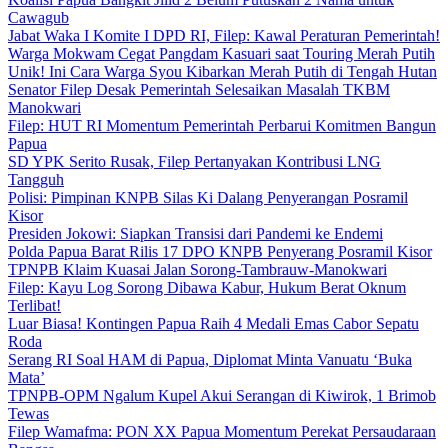
Cawagub
Jabat Waka I Komite I DPD RI, Filep: Kawal Peraturan Pemerintah!
Warga Mokwam Cegat Pangdam Kasuari saat Touring Merah Putih
Unik! Ini Cara Warga Syou Kibarkan Merah Putih di Tengah Hutan
Senator Filep Desak Pemerintah Selesaikan Masalah TKBM
Manokwari
Filep: HUT RI Momentum Pemerintah Perbarui Komitmen Bangun
Papua
SD YPK Serito Rusak, Filep Pertanyakan Kontribusi LNG
Tangguh
Polisi: Pimpinan KNPB Silas Ki Dalang Penyerangan Posramil
Kisor
Presiden Jokowi: Siapkan Transisi dari Pandemi ke Endemi
Polda Papua Barat Rilis 17 DPO KNPB Penyerang Posramil Kisor
TPNPB Klaim Kuasai Jalan Sorong-Tambrauw-Manokwari
Filep: Kayu Log Sorong Dibawa Kabur, Hukum Berat Oknum
Terlibat!
Luar Biasa! Kontingen Papua Raih 4 Medali Emas Cabor Sepatu
Roda
Serang RI Soal HAM di Papua, Diplomat Minta Vanuatu ‘Buka
Mata’
TPNPB-OPM Ngalum Kupel Akui Serangan di Kiwirok, 1 Brimob
Tewas
Filep Wamafma: PON XX Papua Momentum Perekat Persaudaraan