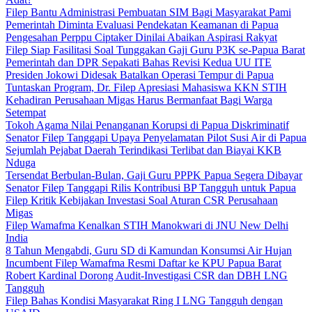
Filep Bantu Administrasi Pembuatan SIM Bagi Masyarakat Pami
Pemerintah Diminta Evaluasi Pendekatan Keamanan di Papua
Pengesahan Perppu Ciptaker Dinilai Abaikan Aspirasi Rakyat
Filep Siap Fasilitasi Soal Tunggakan Gaji Guru P3K se-Papua Barat
Pemerintah dan DPR Sepakati Bahas Revisi Kedua UU ITE
Presiden Jokowi Didesak Batalkan Operasi Tempur di Papua
Tuntaskan Program, Dr. Filep Apresiasi Mahasiswa KKN STIH
Kehadiran Perusahaan Migas Harus Bermanfaat Bagi Warga
Setempat
Tokoh Agama Nilai Penanganan Korupsi di Papua Diskriminatif
Senator Filep Tanggapi Upaya Penyelamatan Pilot Susi Air di Papua
Sejumlah Pejabat Daerah Terindikasi Terlibat dan Biayai KKB
Nduga
Tersendat Berbulan-Bulan, Gaji Guru PPPK Papua Segera Dibayar
Senator Filep Tanggapi Rilis Kontribusi BP Tangguh untuk Papua
Filep Kritik Kebijakan Investasi Soal Aturan CSR Perusahaan
Migas
Filep Wamafma Kenalkan STIH Manokwari di JNU New Delhi
India
8 Tahun Mengabdi, Guru SD di Kamundan Konsumsi Air Hujan
Incumbent Filep Wamafma Resmi Daftar ke KPU Papua Barat
Robert Kardinal Dorong Audit-Investigasi CSR dan DBH LNG
Tangguh
Filep Bahas Kondisi Masyarakat Ring I LNG Tangguh dengan