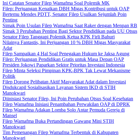
Ini Catatan Senator Filep Wamafma Soal Polemik MK
Filep: Perjuangan Kenaikan DBH Migas Kontribusi untuk OAP
Bertemu Mendes PDTT, Senator Filep Usulkan Sejumlah Poin
Penting
Simak Poin Usulan Filep Wamafma Saat Raker dengan Menpan RB
Simak 3 Perubahan Penting Bagi Sektor Pendidikan pada UU Otsus
Senator Filep Tanggapi Polemik Ketua KPK Firli Bahuri
Nilainya Fantastis, Ini Perjuangan 10 % DBH Migas Masyarakat
Adat
Filep Sampaikan 4 Hal Soal Penegakan Hukum ke Jaksa Agung
Filep: Perjuangan Pendidikan Gratis untuk Masa Depan OAP
Presiden Jokowi Paparkan Sektor Prioritas Investasi Indonesia
Filep Minta Seleksi Pimpinan KPK-BPK Tak Lewat Mekanisme
Politik
Filep Dorong Pelibatan Aktif Masyarakat Adat dalam Investasi
Disdukcapil Sosialisasikan Layanan Sistem IKD di STIH
Manokwari
Diinisiasi Senator Filep, Ini Poin Perubahan Otsus Soal Kesehatan
Filep Wamafma Inisiasi Penambahan Perwakilan OAP di DPRK
Filep Wamafma Adakan Lomba Solo Antar Pemuda Gereja di
Mansel
Filep Wamafma Buka Pertandingan Gawang Mini STIH
Manokwari
Tim Pemenangan Filep Wamafma Terbentuk di Kabupaten
Manokwari