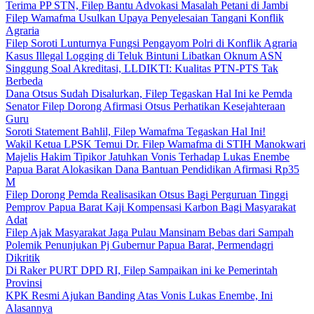
Terima PP STN, Filep Bantu Advokasi Masalah Petani di Jambi
Filep Wamafma Usulkan Upaya Penyelesaian Tangani Konflik
Agraria
Filep Soroti Lunturnya Fungsi Pengayom Polri di Konflik Agraria
Kasus Illegal Logging di Teluk Bintuni Libatkan Oknum ASN
Singgung Soal Akreditasi, LLDIKTI: Kualitas PTN-PTS Tak
Berbeda
Dana Otsus Sudah Disalurkan, Filep Tegaskan Hal Ini ke Pemda
Senator Filep Dorong Afirmasi Otsus Perhatikan Kesejahteraan
Guru
Soroti Statement Bahlil, Filep Wamafma Tegaskan Hal Ini!
Wakil Ketua LPSK Temui Dr. Filep Wamafma di STIH Manokwari
Majelis Hakim Tipikor Jatuhkan Vonis Terhadap Lukas Enembe
Papua Barat Alokasikan Dana Bantuan Pendidikan Afirmasi Rp35
M
Filep Dorong Pemda Realisasikan Otsus Bagi Perguruan Tinggi
Pemprov Papua Barat Kaji Kompensasi Karbon Bagi Masyarakat
Adat
Filep Ajak Masyarakat Jaga Pulau Mansinam Bebas dari Sampah
Polemik Penunjukan Pj Gubernur Papua Barat, Permendagri
Dikritik
Di Raker PURT DPD RI, Filep Sampaikan ini ke Pemerintah
Provinsi
KPK Resmi Ajukan Banding Atas Vonis Lukas Enembe, Ini
Alasannya