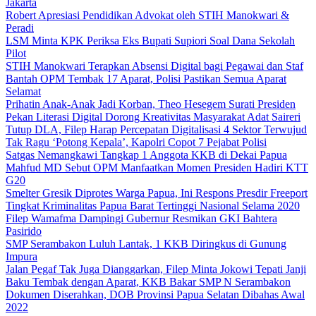
Jakarta
Robert Apresiasi Pendidikan Advokat oleh STIH Manokwari &
Peradi
LSM Minta KPK Periksa Eks Bupati Supiori Soal Dana Sekolah
Pilot
STIH Manokwari Terapkan Absensi Digital bagi Pegawai dan Staf
Bantah OPM Tembak 17 Aparat, Polisi Pastikan Semua Aparat
Selamat
Prihatin Anak-Anak Jadi Korban, Theo Hesegem Surati Presiden
Pekan Literasi Digital Dorong Kreativitas Masyarakat Adat Saireri
Tutup DLA, Filep Harap Percepatan Digitalisasi 4 Sektor Terwujud
Tak Ragu ‘Potong Kepala’, Kapolri Copot 7 Pejabat Polisi
Satgas Nemangkawi Tangkap 1 Anggota KKB di Dekai Papua
Mahfud MD Sebut OPM Manfaatkan Momen Presiden Hadiri KTT
G20
Smelter Gresik Diprotes Warga Papua, Ini Respons Presdir Freeport
Tingkat Kriminalitas Papua Barat Tertinggi Nasional Selama 2020
Filep Wamafma Dampingi Gubernur Resmikan GKI Bahtera
Pasirido
SMP Serambakon Luluh Lantak, 1 KKB Diringkus di Gunung
Impura
Jalan Pegaf Tak Juga Dianggarkan, Filep Minta Jokowi Tepati Janji
Baku Tembak dengan Aparat, KKB Bakar SMP N Serambakon
Dokumen Diserahkan, DOB Provinsi Papua Selatan Dibahas Awal
2022