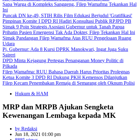
Sapa Warga di Kompleks Sanggeng, Filep Wamafma Tekankan Hal
Ini
Puncak DN ke-49, STIH Rilis Film Edukasi Berjudul 'Gratifikasi'
Pimpinan Komite I DPD RI Hadiri Konsultasi Publik RPJPD PB
Simak 9 Poin Strategis Asosiasi Gubernur untuk Tanah Papua
Prihatin Pasien Emergensi Tak Ada Dokter, Filep Tekankan Hal Ini
Simak Pandangan Filep Wamafma Atas RUU Pengeloaan Ruang
Udara
Pj. Gubernur: Ada 8 Kursi DPRK Manokwari, Ingat Juga Suku
Saireri
DPD Minta Kejagung Pertegas Penanganan Money Politic di
Pilkada
Filep Wamafma: RUU Bahasa Daerah Harus Prioritas Prolegnas
Ketua Komite 3 DPD RI Dukung PKH Kemensos Dilanjutkan
Filep Kecam Penembakan Remaja di Semarang oleh Oknum Polisi
Hukum & HAM
MRP dan MRPB Ajukan Sengketa
Kewenangan Lembaga kepada MK
by Redaksi
Jun 18, 2021 01:00 pm
8885 views