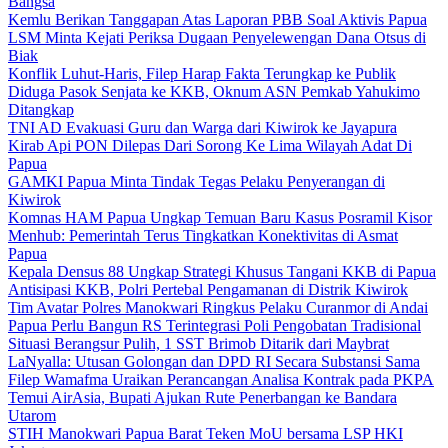
Bangsa
Kemlu Berikan Tanggapan Atas Laporan PBB Soal Aktivis Papua
LSM Minta Kejati Periksa Dugaan Penyelewengan Dana Otsus di
Biak
Konflik Luhut-Haris, Filep Harap Fakta Terungkap ke Publik
Diduga Pasok Senjata ke KKB, Oknum ASN Pemkab Yahukimo
Ditangkap
TNI AD Evakuasi Guru dan Warga dari Kiwirok ke Jayapura
Kirab Api PON Dilepas Dari Sorong Ke Lima Wilayah Adat Di
Papua
GAMKI Papua Minta Tindak Tegas Pelaku Penyerangan di
Kiwirok
Komnas HAM Papua Ungkap Temuan Baru Kasus Posramil Kisor
Menhub: Pemerintah Terus Tingkatkan Konektivitas di Asmat
Papua
Kepala Densus 88 Ungkap Strategi Khusus Tangani KKB di Papua
Antisipasi KKB, Polri Pertebal Pengamanan di Distrik Kiwirok
Tim Avatar Polres Manokwari Ringkus Pelaku Curanmor di Andai
Papua Perlu Bangun RS Terintegrasi Poli Pengobatan Tradisional
Situasi Berangsur Pulih, 1 SST Brimob Ditarik dari Maybrat
LaNyalla: Utusan Golongan dan DPD RI Secara Substansi Sama
Filep Wamafma Uraikan Perancangan Analisa Kontrak pada PKPA
Temui AirAsia, Bupati Ajukan Rute Penerbangan ke Bandara
Utarom
STIH Manokwari Papua Barat Teken MoU bersama LSP HKI