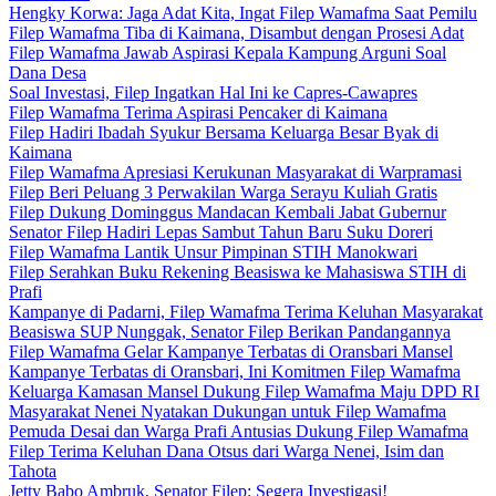
Hengky Korwa: Jaga Adat Kita, Ingat Filep Wamafma Saat Pemilu
Filep Wamafma Tiba di Kaimana, Disambut dengan Prosesi Adat
Filep Wamafma Jawab Aspirasi Kepala Kampung Arguni Soal
Dana Desa
Soal Investasi, Filep Ingatkan Hal Ini ke Capres-Cawapres
Filep Wamafma Terima Aspirasi Pencaker di Kaimana
Filep Hadiri Ibadah Syukur Bersama Keluarga Besar Byak di
Kaimana
Filep Wamafma Apresiasi Kerukunan Masyarakat di Warpramasi
Filep Beri Peluang 3 Perwakilan Warga Serayu Kuliah Gratis
Filep Dukung Dominggus Mandacan Kembali Jabat Gubernur
Senator Filep Hadiri Lepas Sambut Tahun Baru Suku Doreri
Filep Wamafma Lantik Unsur Pimpinan STIH Manokwari
Filep Serahkan Buku Rekening Beasiswa ke Mahasiswa STIH di
Prafi
Kampanye di Padarni, Filep Wamafma Terima Keluhan Masyarakat
Beasiswa SUP Nunggak, Senator Filep Berikan Pandangannya
Filep Wamafma Gelar Kampanye Terbatas di Oransbari Mansel
Kampanye Terbatas di Oransbari, Ini Komitmen Filep Wamafma
Keluarga Kamasan Mansel Dukung Filep Wamafma Maju DPD RI
Masyarakat Nenei Nyatakan Dukungan untuk Filep Wamafma
Pemuda Desai dan Warga Prafi Antusias Dukung Filep Wamafma
Filep Terima Keluhan Dana Otsus dari Warga Nenei, Isim dan
Tahota
Jetty Babo Ambruk, Senator Filep: Segera Investigasi!