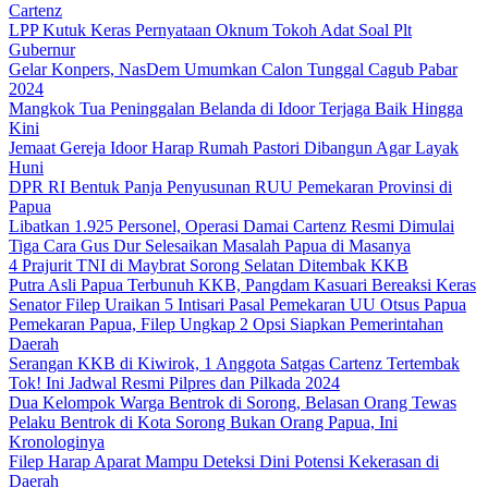
Cartenz
LPP Kutuk Keras Pernyataan Oknum Tokoh Adat Soal Plt
Gubernur
Gelar Konpers, NasDem Umumkan Calon Tunggal Cagub Pabar
2024
Mangkok Tua Peninggalan Belanda di Idoor Terjaga Baik Hingga
Kini
Jemaat Gereja Idoor Harap Rumah Pastori Dibangun Agar Layak
Huni
DPR RI Bentuk Panja Penyusunan RUU Pemekaran Provinsi di
Papua
Libatkan 1.925 Personel, Operasi Damai Cartenz Resmi Dimulai
Tiga Cara Gus Dur Selesaikan Masalah Papua di Masanya
4 Prajurit TNI di Maybrat Sorong Selatan Ditembak KKB
Putra Asli Papua Terbunuh KKB, Pangdam Kasuari Bereaksi Keras
Senator Filep Uraikan 5 Intisari Pasal Pemekaran UU Otsus Papua
Pemekaran Papua, Filep Ungkap 2 Opsi Siapkan Pemerintahan
Daerah
Serangan KKB di Kiwirok, 1 Anggota Satgas Cartenz Tertembak
Tok! Ini Jadwal Resmi Pilpres dan Pilkada 2024
Dua Kelompok Warga Bentrok di Sorong, Belasan Orang Tewas
Pelaku Bentrok di Kota Sorong Bukan Orang Papua, Ini
Kronologinya
Filep Harap Aparat Mampu Deteksi Dini Potensi Kekerasan di
Daerah