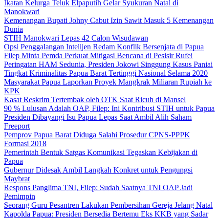
Ikatan Kelurga Teluk Elpaputih Gelar Syukuran Natal di
Manokwari
Kemenangan Bupati Johny Cabut Izin Sawit Masuk 5 Kemenangan
Dunia
STIH Manokwari Lepas 42 Calon Wisudawan
Opsi Penggalangan Intelijen Redam Konflik Bersenjata di Papua
Filep Minta Pemda Perkuat Mitigasi Bencana di Pesisir Rufei
Peringatan HAM Sedunia, Presiden Jokowi Singgung Kasus Paniai
Tingkat Kriminalitas Papua Barat Tertinggi Nasional Selama 2020
Masyarakat Papua Laporkan Proyek Mangkrak Miliaran Rupiah ke
KPK
Kasat Reskrim Tertembak oleh OTK Saat Ricuh di Mansel
90 % Lulusan Adalah OAP, Filep: Ini Kontribusi STIH untuk Papua
Presiden Dibayangi Isu Papua Lepas Saat Ambil Alih Saham
Freeport
Pemprov Papua Barat Diduga Salahi Prosedur CPNS-PPPK
Formasi 2018
Pemerintah Bentuk Satgas Komunikasi Tegaskan Kebijakan di
Papua
Gubernur Didesak Ambil Langkah Konkret untuk Pengungsi
Maybrat
Respons Panglima TNI, Filep: Sudah Saatnya TNI OAP Jadi
Pemimpin
Seorang Guru Pesantren Lakukan Pembersihan Gereja Jelang Natal
Kapolda Papua: Presiden Bersedia Bertemu Eks KKB yang Sadar