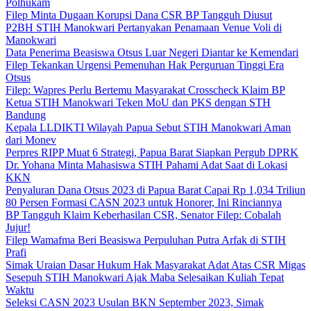
Polhukam
Filep Minta Dugaan Korupsi Dana CSR BP Tangguh Diusut
P2BH STIH Manokwari Pertanyakan Penamaan Venue Voli di
Manokwari
Data Penerima Beasiswa Otsus Luar Negeri Diantar ke Kemendari
Filep Tekankan Urgensi Pemenuhan Hak Perguruan Tinggi Era
Otsus
Filep: Wapres Perlu Bertemu Masyarakat Crosscheck Klaim BP
Ketua STIH Manokwari Teken MoU dan PKS dengan STH
Bandung
Kepala LLDIKTI Wilayah Papua Sebut STIH Manokwari Aman
dari Monev
Perpres RIPP Muat 6 Strategi, Papua Barat Siapkan Pergub DPRK
Dr. Yohana Minta Mahasiswa STIH Pahami Adat Saat di Lokasi
KKN
Penyaluran Dana Otsus 2023 di Papua Barat Capai Rp 1,034 Triliun
80 Persen Formasi CASN 2023 untuk Honorer, Ini Rinciannya
BP Tangguh Klaim Keberhasilan CSR, Senator Filep: Cobalah
Jujur!
Filep Wamafma Beri Beasiswa Perpuluhan Putra Arfak di STIH
Prafi
Simak Uraian Dasar Hukum Hak Masyarakat Adat Atas CSR Migas
Sesepuh STIH Manokwari Ajak Maba Selesaikan Kuliah Tepat
Waktu
Seleksi CASN 2023 Usulan BKN September 2023, Simak