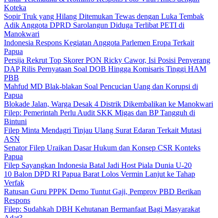
Koteka
Sopir Truk yang Hilang Ditemukan Tewas dengan Luka Tembak
Adik Anggota DPRD Sarolangun Diduga Terlibat PETI di
Manokwari
Indonesia Respons Kegiatan Anggota Parlemen Eropa Terkait
Papua
Persija Rekrut Top Skorer PON Ricky Cawor, Isi Posisi Penyerang
DAP Rilis Pernyataan Soal DOB Hingga Komisaris Tinggi HAM
PBB
Mahfud MD Blak-blakan Soal Pencucian Uang dan Korupsi di
Papua
Blokade Jalan, Warga Desak 4 Distrik Dikembalikan ke Manokwari
Filep: Pemerintah Perlu Audit SKK Migas dan BP Tangguh di
Bintuni
Filep Minta Mendagri Tinjau Ulang Surat Edaran Terkait Mutasi
ASN
Senator Filep Uraikan Dasar Hukum dan Konsep CSR Konteks
Papua
Filep Sayangkan Indonesia Batal Jadi Host Piala Dunia U-20
10 Balon DPD RI Papua Barat Lolos Vermin Lanjut ke Tahap
Verfak
Ratusan Guru PPPK Demo Tuntut Gaji, Pemprov PBD Berikan
Respons
Filep: Sudahkah DBH Kehutanan Bermanfaat Bagi Masyarakat
Adat?