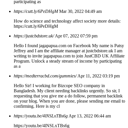
participating as
https://cutt.ly/6PeDHgM
Mar 30, 2022 04:49 am
How do science and technology affect society more details:
https://cutt.ly/6PeDHgM
https://justcbdstore.uk/
Apr 07, 2022 07:59 pm
Hello I found jagapapua.com on Facebook My name is Patsy
Jeffrey and I am the affiliate manager at justcbdstore.uk I am
writing to invite jagapapua.com to join JustCBD UK Affiliate
Program. Unlock a steady stream of income by participating
as a
https://medterracbd.com/gummies/
Apr 11, 2022 03:19 pm
Hello Sir! I working for Bizcope SEO company in
Bangladesh. My client needing backlinks urgently. So sir, I
requesting that you give me a do follow, permanent backlink
on your blog. When you are done, please sending me email to
confirming. Here is my cl
https://youtu.be/4lNSLxTBs6g
Apr 13, 2022 06:44 am
https://youtu.be/4lNSLxTBs6g