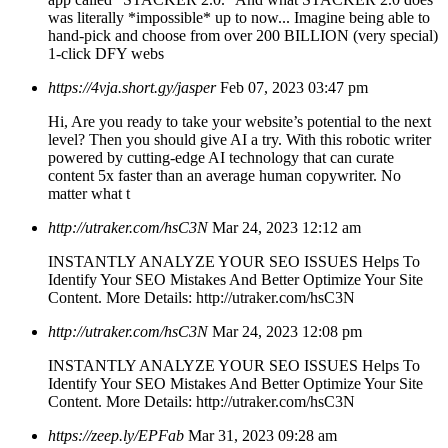
was literally *impossible* up to now... Imagine being able to
hand-pick and choose from over 200 BILLION (very special)
1-click DFY webs
https://4vja.short.gy/jasper
Feb 07, 2023 03:47 pm
Hi, Are you ready to take your website’s potential to the next
level? Then you should give AI a try. With this robotic writer
powered by cutting-edge AI technology that can curate
content 5x faster than an average human copywriter. No
matter what t
http://utraker.com/hsC3N
Mar 24, 2023 12:12 am
INSTANTLY ANALYZE YOUR SEO ISSUES Helps To
Identify Your SEO Mistakes And Better Optimize Your Site
Content. More Details: http://utraker.com/hsC3N
http://utraker.com/hsC3N
Mar 24, 2023 12:08 pm
INSTANTLY ANALYZE YOUR SEO ISSUES Helps To
Identify Your SEO Mistakes And Better Optimize Your Site
Content. More Details: http://utraker.com/hsC3N
https://zeep.ly/EPFab
Mar 31, 2023 09:28 am