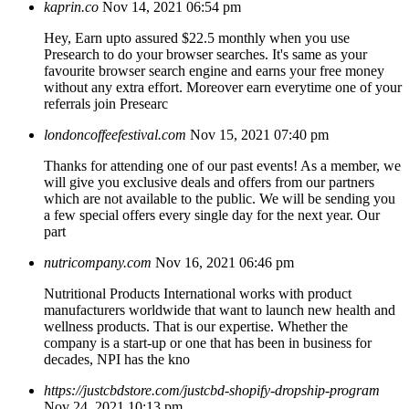
kaprin.co
Nov 14, 2021 06:54 pm
Hey, Earn upto assured $22.5 monthly when you use
Presearch to do your browser searches. It's same as your
favourite browser search engine and earns your free money
without any extra effort. Moreover earn everytime one of your
referrals join Presearc
londoncoffeefestival.com
Nov 15, 2021 07:40 pm
Thanks for attending one of our past events! As a member, we
will give you exclusive deals and offers from our partners
which are not available to the public. We will be sending you
a few special offers every single day for the next year. Our
part
nutricompany.com
Nov 16, 2021 06:46 pm
Nutritional Products International works with product
manufacturers worldwide that want to launch new health and
wellness products. That is our expertise. Whether the
company is a start-up or one that has been in business for
decades, NPI has the kno
https://justcbdstore.com/justcbd-shopify-dropship-program
Nov 24, 2021 10:13 pm