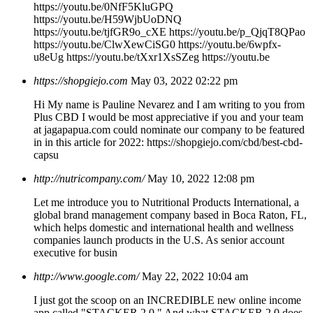
https://youtu.be/0NfF5KluGPQ
https://youtu.be/H59WjbUoDNQ
https://youtu.be/tjfGR9o_cXE https://youtu.be/p_QjqT8QPao
https://youtu.be/ClwXewCiSG0 https://youtu.be/6wpfx-
u8eUg https://youtu.be/tXxr1XsSZeg https://youtu.be
https://shopgiejo.com
May 03, 2022 02:22 pm
Hi My name is Pauline Nevarez and I am writing to you from
Plus CBD I would be most appreciative if you and your team
at jagapapua.com could nominate our company to be featured
in in this article for 2022: https://shopgiejo.com/cbd/best-cbd-
capsu
http://nutricompany.com/
May 10, 2022 12:08 pm
Let me introduce you to Nutritional Products International, a
global brand management company based in Boca Raton, FL,
which helps domestic and international health and wellness
companies launch products in the U.S. As senior account
executive for busin
http://www.google.com/
May 22, 2022 10:04 am
I just got the scoop on an INCREDIBLE new online income
app called "STACKER 2.0." And what STACKER 2.0 does