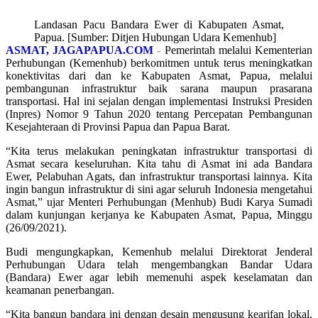
Landasan Pacu Bandara Ewer di Kabupaten Asmat,
Papua. [Sumber: Ditjen Hubungan Udara Kemenhub]
ASMAT, JAGAPAPUA.COM
-
Pemerintah melalui Kementerian
Perhubungan (Kemenhub) berkomitmen untuk terus meningkatkan
konektivitas dari dan ke Kabupaten Asmat, Papua, melalui
pembangunan infrastruktur baik sarana maupun prasarana
transportasi. Hal ini sejalan dengan implementasi Instruksi Presiden
(Inpres) Nomor 9 Tahun 2020 tentang Percepatan Pembangunan
Kesejahteraan di Provinsi Papua dan Papua Barat.
“Kita terus melakukan peningkatan infrastruktur transportasi di
Asmat secara keseluruhan. Kita tahu di Asmat ini ada Bandara
Ewer, Pelabuhan Agats, dan infrastruktur transportasi lainnya. Kita
ingin bangun infrastruktur di sini agar seluruh Indonesia mengetahui
Asmat,” ujar Menteri Perhubungan (Menhub) Budi Karya Sumadi
dalam kunjungan kerjanya ke Kabupaten Asmat, Papua, Minggu
(26/09/2021).
Budi mengungkapkan, Kemenhub melalui Direktorat Jenderal
Perhubungan Udara telah mengembangkan Bandar Udara
(Bandara) Ewer agar lebih memenuhi aspek keselamatan dan
keamanan penerbangan.
“Kita bangun bandara ini dengan desain mengusung kearifan lokal.