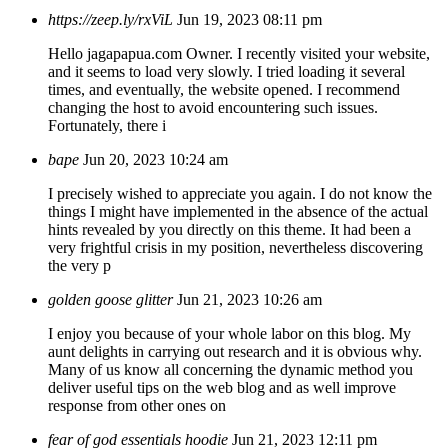
https://zeep.ly/rxViL
Jun 19, 2023 08:11 pm
Hello jagapapua.com Owner. I recently visited your website,
and it seems to load very slowly. I tried loading it several
times, and eventually, the website opened. I recommend
changing the host to avoid encountering such issues.
Fortunately, there i
bape
Jun 20, 2023 10:24 am
I precisely wished to appreciate you again. I do not know the
things I might have implemented in the absence of the actual
hints revealed by you directly on this theme. It had been a
very frightful crisis in my position, nevertheless discovering
the very p
golden goose glitter
Jun 21, 2023 10:26 am
I enjoy you because of your whole labor on this blog. My
aunt delights in carrying out research and it is obvious why.
Many of us know all concerning the dynamic method you
deliver useful tips on the web blog and as well improve
response from other ones on
fear of god essentials hoodie
Jun 21, 2023 12:11 pm