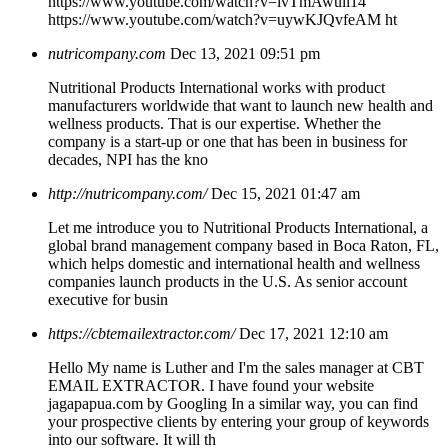
https://www.youtube.com/watch?v=ivTmAwuli14
https://www.youtube.com/watch?v=uywKJQvfeAM ht
nutricompany.com
Dec 13, 2021 09:51 pm
Nutritional Products International works with product
manufacturers worldwide that want to launch new health and
wellness products. That is our expertise. Whether the
company is a start-up or one that has been in business for
decades, NPI has the kno
http://nutricompany.com/
Dec 15, 2021 01:47 am
Let me introduce you to Nutritional Products International, a
global brand management company based in Boca Raton, FL,
which helps domestic and international health and wellness
companies launch products in the U.S. As senior account
executive for busin
https://cbtemailextractor.com/
Dec 17, 2021 12:10 am
Hello My name is Luther and I'm the sales manager at CBT
EMAIL EXTRACTOR. I have found your website
jagapapua.com by Googling In a similar way, you can find
your prospective clients by entering your group of keywords
into our software. It will th