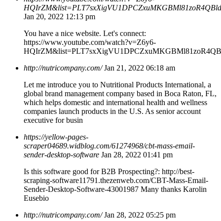
HQIrZM&list=PLT7sxXigVU1DPCZxuMKGBMl81zoR4QBld
Jan 20, 2022 12:13 pm
You have a nice website. Let's connect:
https://www.youtube.com/watch?v=Z6y6-
HQIrZM&list=PLT7sxXigVU1DPCZxuMKGBMl81zoR4QBl
http://nutricompany.com/
Jan 21, 2022 06:18 am
Let me introduce you to Nutritional Products International, a
global brand management company based in Boca Raton, FL,
which helps domestic and international health and wellness
companies launch products in the U.S. As senior account
executive for busin
https://yellow-pages-
scraper04689.widblog.com/61274968/cbt-mass-email-
sender-desktop-software
Jan 28, 2022 01:41 pm
Is this software good for B2B Prospecting?: http://best-
scraping-software11791.thezenweb.com/CBT-Mass-Email-
Sender-Desktop-Software-43001987 Many thanks Karolin
Eusebio
http://nutricompany.com/
Jan 28, 2022 05:25 pm