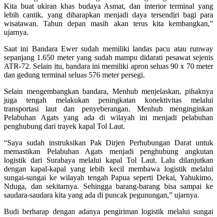
Kita buat ukiran khas budaya Asmat, dan interior terminal yang
lebih cantik, yang diharapkan menjadi daya tersendiri bagi para
wisatawan. Tahun depan masih akan terus kita kembangkan,”
ujarnya.
Saat ini Bandara Ewer sudah memiliki landas pacu atau runway
sepanjang 1.650 meter yang sudah mampu didarati pesawat sejenis
ATR-72. Selain itu, bandara ini memiliki apron seluas 90 x 70 meter
dan gedung terminal seluas 576 meter persegi.
Selain mengembangkan bandara, Menhub menjelaskan, pihaknya
juga tengah melakukan peningkatan konektivitas melalui
transportasi laut dan penyeberangan. Menhub menginginkan
Pelabuhan Agats yang ada di wilayah ini menjadi pelabuhan
penghubung dari trayek kapal Tol Laut.
“Saya sudah instruksikan Pak Dirjen Perhubungan Darat untuk
memastikan Pelabuhan Agats menjadi penghubung angkutan
logistik dari Surabaya melalui kapal Tol Laut. Lalu dilanjutkan
dengan kapal-kapal yang lebih kecil membawa logistik melalui
sungai-sungai ke wilayah tengah Papua seperti Dekai, Yahukimo,
Nduga, dan sekitarnya. Sehingga barang-barang bisa sampai ke
saudara-saudara kita yang ada di puncak pegunungan,” ujarnya.
Budi berharap dengan adanya pengiriman logistik melalui sungai