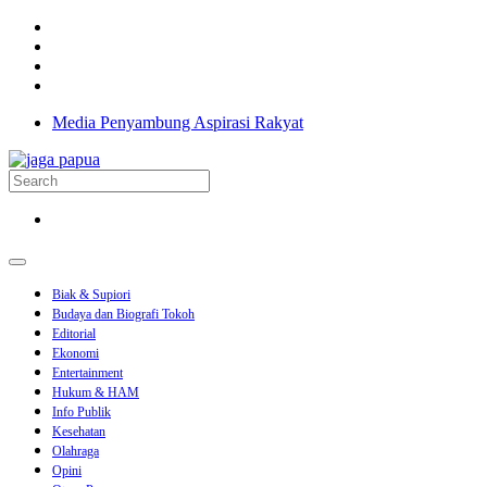
Media Penyambung Aspirasi Rakyat
Biak & Supiori
Budaya dan Biografi Tokoh
Editorial
Ekonomi
Entertainment
Hukum & HAM
Info Publik
Kesehatan
Olahraga
Opini