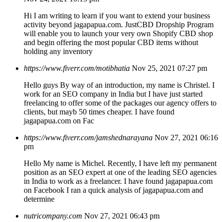
Hi I am writing to learn if you want to extend your business
activity beyond jagapapua.com. JustCBD Dropship Program
will enable you to launch your very own Shopify CBD shop
and begin offering the most popular CBD items without
holding any inventory
https://www.fiverr.com/motibhatia
Nov 25, 2021 07:27 pm
Hello guys By way of an introduction, my name is Christel. I
work for an SEO company in India but I have just started
freelancing to offer some of the packages our agency offers to
clients, but mayb 50 times cheaper. I have found
jagapapua.com on Fac
https://www.fiverr.com/jamshednarayana
Nov 27, 2021 06:16
pm
Hello My name is Michel. Recently, I have left my permanent
position as an SEO expert at one of the leading SEO agencies
in India to work as a freelancer. I have found jagapapua.com
on Facebook I ran a quick analysis of jagapapua.com and
determine
nutricompany.com
Nov 27, 2021 06:43 pm