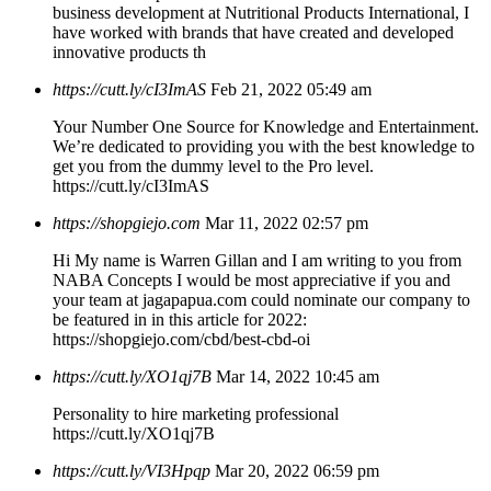
business development at Nutritional Products International, I
have worked with brands that have created and developed
innovative products th
https://cutt.ly/cI3ImAS
Feb 21, 2022 05:49 am
Your Number One Source for Knowledge and Entertainment.
We’re dedicated to providing you with the best knowledge to
get you from the dummy level to the Pro level.
https://cutt.ly/cI3ImAS
https://shopgiejo.com
Mar 11, 2022 02:57 pm
Hi My name is Warren Gillan and I am writing to you from
NABA Concepts I would be most appreciative if you and
your team at jagapapua.com could nominate our company to
be featured in in this article for 2022:
https://shopgiejo.com/cbd/best-cbd-oi
https://cutt.ly/XO1qj7B
Mar 14, 2022 10:45 am
Personality to hire marketing professional
https://cutt.ly/XO1qj7B
https://cutt.ly/VI3Hpqp
Mar 20, 2022 06:59 pm