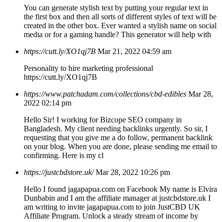
You can generate stylish text by putting your regular text in
the first box and then all sorts of different styles of text will be
created in the other box. Ever wanted a stylish name on social
media or for a gaming handle? This generator will help with
https://cutt.ly/XO1qj7B
Mar 21, 2022 04:59 am
Personality to hire marketing professional
https://cutt.ly/XO1qj7B
https://www.patchadam.com/collections/cbd-edibles
Mar 28,
2022 02:14 pm
Hello Sir! I working for Bizcope SEO company in
Bangladesh. My client needing backlinks urgently. So sir, I
requesting that you give me a do follow, permanent backlink
on your blog. When you are done, please sending me email to
confirming. Here is my cl
https://justcbdstore.uk/
Mar 28, 2022 10:26 pm
Hello I found jagapapua.com on Facebook My name is Elvira
Dunbabin and I am the affiliate manager at justcbdstore.uk I
am writing to invite jagapapua.com to join JustCBD UK
Affiliate Program. Unlock a steady stream of income by