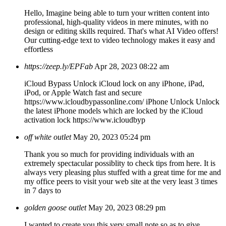
Hello, Imagine being able to turn your written content into
professional, high-quality videos in mere minutes, with no
design or editing skills required. That's what AI Video offers!
Our cutting-edge text to video technology makes it easy and
effortless
https://zeep.ly/EPFab
Apr 28, 2023 08:22 am
iCloud Bypass Unlock iCloud lock on any iPhone, iPad,
iPod, or Apple Watch fast and secure
https://www.icloudbypassonline.com/ iPhone Unlock Unlock
the latest iPhone models which are locked by the iCloud
activation lock https://www.icloudbyp
off white outlet
May 20, 2023 05:24 pm
Thank you so much for providing individuals with an
extremely spectacular possiblity to check tips from here. It is
always very pleasing plus stuffed with a great time for me and
my office peers to visit your web site at the very least 3 times
in 7 days to
golden goose outlet
May 20, 2023 08:29 pm
I wanted to create you this very small note so as to give