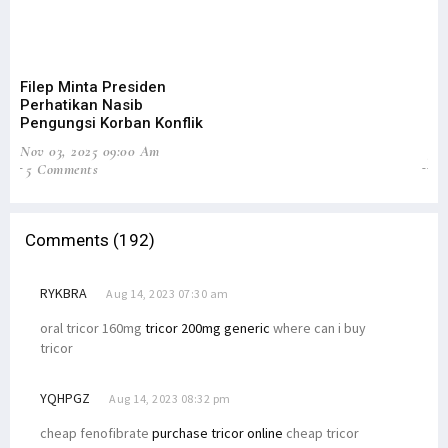
Filep Minta Presiden
DP
Perhatikan Nasib
Pe
Pengungsi Korban Konflik
Ta
Nov 03, 2025 09:00 Am
Jun
5 Comments
31
Comments (192)
RYKBRA
Aug 14, 2023 07:30 am
oral tricor 160mg
tricor 200mg generic
where can i buy
tricor
YQHPGZ
Aug 14, 2023 08:32 pm
cheap fenofibrate
purchase tricor online
cheap tricor