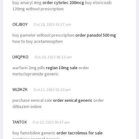
buy amaryl 4mg
order cytotec 200mcg
buy etoricoxib
120mg without prescription
OEJBOY
Oct 18, 2023 03:27 am
buy pamelor without prescription
order panadol 500 mg
how to buy acetaminophen
LMQPKO
Oct 20, 2023 06:15 am
warfarin 2mg pills
reglan 10mg sale
order
metoclopramide generic
WLDKZK
Oct 21, 2023 02:10 pm
purchase xenical sale
order xenical generic
order
diltiazem online
TANTOX
Oct 23, 2023 06:37 pm
buy famotidine generic
order tacrolimus for sale