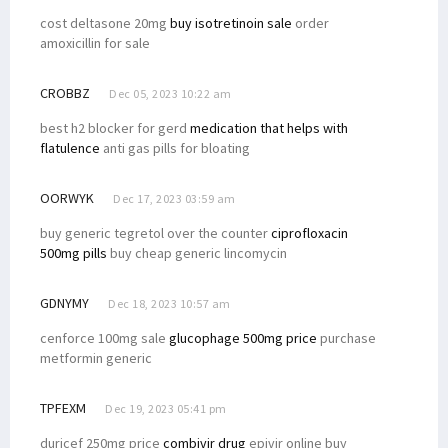
cost deltasone 20mg
buy isotretinoin sale
order
amoxicillin for sale
CROBBZ
Dec 05, 2023 10:22 am
best h2 blocker for gerd
medication that helps with
flatulence
anti gas pills for bloating
OORWYK
Dec 17, 2023 03:59 am
buy generic tegretol over the counter
ciprofloxacin
500mg pills
buy cheap generic lincomycin
GDNYMY
Dec 18, 2023 10:57 am
cenforce 100mg sale
glucophage 500mg price
purchase
metformin generic
TPFEXM
Dec 19, 2023 05:41 pm
duricef 250mg price
combivir drug
epivir online buy