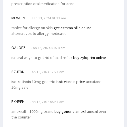
prescription oral medication for acne
MFWUPC
Jan 13, 2024 01:33 am
tablet for allergy on skin
get asthma pills online
alternatives to allergy medication
OAJOEZ
Jan 15, 2024 03:28 am
natural ways to get rid of acid reflux
buy zyloprim online
SZJTDN
Jan 16, 2024 12:21 am
isotretinoin 10mg generic
isotretinoin price
accutane
10mg sale
PXHPEH
Jan 18, 2024 05:41 am
amoxicillin 1000mg brand
buy generic amoxil
amoxil over
the counter