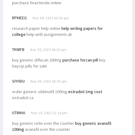
purchase finasteride online
RPMEEG
Nov 04, 2023 02:42 pm
research paper help online
help writing papers for
college
help with assignments uk
TKNIFB
Nov 05, 2023 04:02 pm
buy generic diflucan 200mg
purchase forcan pill
buy
baycip pills for sale
SIYHDU
Nov 06, 2023 02:03 pm
order generic sildenafil 100mg
estradiol 1mg cost
estradiol ca
UTIMHA
Nov 10, 2023 12:16 pm
buy generic retin over the counter
buy generic avanafil
100mg
avanafil over the counter