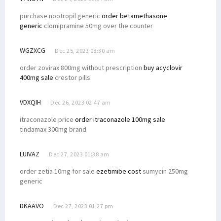
purchase nootropil generic
order betamethasone
generic
clomipramine 50mg over the counter
WGZXCG
Dec 25, 2023 08:30 am
order zovirax 800mg without prescription
buy acyclovir
400mg sale
crestor pills
VDXQIH
Dec 26, 2023 02:47 am
itraconazole price
order itraconazole 100mg sale
tindamax 300mg brand
LUIVAZ
Dec 27, 2023 01:38 am
order zetia 10mg for sale
ezetimibe cost
sumycin 250mg
generic
DKAAVO
Dec 27, 2023 01:27 pm