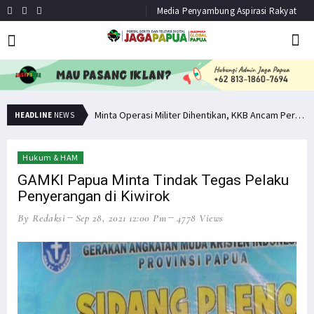
Media Penyambung Aspirasi Rakyat
Hindari Bias Definisi, Filep: Perlu Definisi Khusus Afiliasi KKB
Minta Operasi Militer Dihentikan, KKB Ancam Perang Serentak
HEADLINE
NEWS
Hukum & HAM
GAMKI Papua Minta Tindak Tegas Pelaku
Penyerangan di Kiwirok
By Redaksi
Sep 28, 2021 12:00 Pm
4778 Views