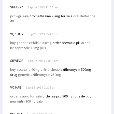
SNUUOR
Sep 19, 2023 11:50 pm
provigil sale
promethazine 25mg for sale
oral deltasone
40mg
VQAOLG
Sep 22, 2023 05:48 am
buy generic cefdinir 300mg
order prevacid pill
order
lansoprazole 15mg pills
SRWEOF
Sep 22, 2023 09:35 pm
buy accutane 40mg online cheap
azithromycin 500mg
drug
generic azithromycin 250mg
VOIHAE
Sep 25, 2023 01:03 am
order azipro for sale
order azipro 500mg for sale
buy
neurontin 800mg sale