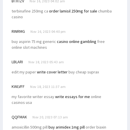
BTXTZV
Nov 16, 2023 04:02 am
terbinafine 250mg ca
order lamisil 250mg for sale
chumba
casino
RINRMG
Nov 16, 2023 04:40 pm
buy aspirin 75 mg generic
casino online gambling
free
online slot machines
LBLARI
Nov 18, 2023 05:43 am
edit my paper
write cover letter
buy cheap suprax
KWLVFF
Nov 18, 2023 11:37 am
my favorite writer essay
write essays for me
online
casinos usa
QQFMAK
Nov 20, 2023 07:13 am
amoxicillin 500mg pill
buy arimidex 1mg pill
order biaxin