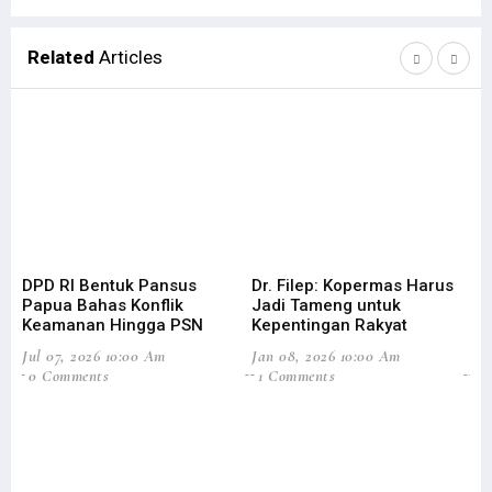
Related
Articles
DPD RI Bentuk Pansus
Dr. Filep: Kopermas Harus
Di
Papua Bahas Konflik
Jadi Tameng untuk
Ag
Keamanan Hingga PSN
Kepentingan Rakyat
Efi
Jul 07, 2026 10:00 Am
Jan 08, 2026 10:00 Am
Aug
0 Comments
1 Comments
3