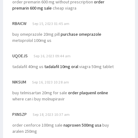
order premarin 600 mg without prescription
order
premarin 600 mg sale
cheap viagra
RBAICW
Sep 15, 2023 01:45 am
buy omeprazole 20mg pill
purchase omeprazole
metoprolol 100mg us
UQOEJS
Sep 16, 2023 09:44 am
tadalafil 40mg us
tadalafil 10mg oral
viagra 50mg tablet
NIKSUM
Sep 16, 2023 10:28 am
buy telmisartan 20mg for sale
order plaquenil online
where can i buy molnupiravir
PXNSZP
Sep 18, 2023 10:37 am
order cenforce 100mg sale
naproxen 500mg usa
buy
aralen 250mg