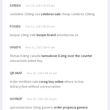
XZREEA
Oct 30, 2023 05:04 pm
ranitidine 150mg usa
celebrex sale
cheap celebrex 100mg
FOSIDS
Oct 31, 2023 08:59 am
buspar 10mg sale
buspin brand
amiodarone us
UVGEFX
Nov 01, 2023 08:47 pm
flomax 0.4mg canada
tamsulosin 0.2mg over the counter
simvastatin online buy
QRJWAF
Nov 02, 2023 08:16 am
order motilium sale
coreg buy online
where to buy
tetracycline without a prescription
GOYNGP
Nov 03, 2023 06:28 pm
spironolactone 25mg generic
order propecia generic