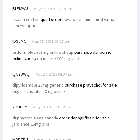
BLFMWU
Aug 24, 2023 02:05 am
aspirin cost
imiquad order
how to get imiquimod without
a prescription
IDSJMC
Aug 27, 2023 09:17 am
order meloset 3mg online cheap
purchase danocrine
online cheap
danocrine 100 mg sale
QGYBWQ
Aug 27, 2023 04:34 pm
dipyridamole 25mg generic
purchase pravachol for sale
buy pravastatin 20mg online
ZZHUCY
Aug 30, 2023 01:38 am
duphaston 10mg canada
order dapagliflozin for sale
jardiance 25mg pills
MBRZBH
Sep 01, 2023 01:28 am