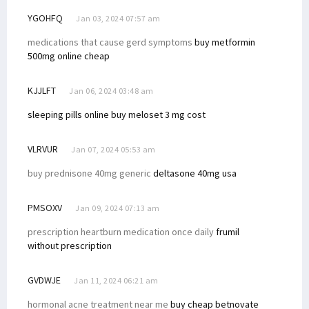
YGOHFQ
Jan 03, 2024 07:57 am
medications that cause gerd symptoms
buy metformin
500mg online cheap
KJJLFT
Jan 06, 2024 03:48 am
sleeping pills online buy
meloset 3 mg cost
VLRVUR
Jan 07, 2024 05:53 am
buy prednisone 40mg generic
deltasone 40mg usa
PMSOXV
Jan 09, 2024 07:13 am
prescription heartburn medication once daily
frumil
without prescription
GVDWJE
Jan 11, 2024 06:21 am
hormonal acne treatment near me
buy cheap betnovate