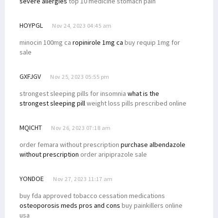
severe allergies
top 10 medicine stomach pain
HOYPGL
Nov 24, 2023 04:45 am
minocin 100mg ca
ropinirole 1mg ca
buy requip 1mg for
sale
GXFJGV
Nov 25, 2023 05:55 pm
strongest sleeping pills for insomnia
what is the
strongest sleeping pill
weight loss pills prescribed online
MQICHT
Nov 26, 2023 07:18 am
order femara without prescription
purchase albendazole
without prescription
order aripiprazole sale
YONDOE
Nov 27, 2023 11:17 am
buy fda approved tobacco cessation medications
osteoporosis meds pros and cons
buy painkillers online
usa