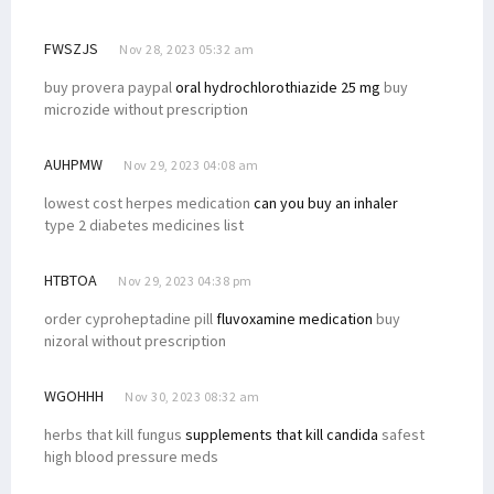
FWSZJS
Nov 28, 2023 05:32 am
buy provera paypal
oral hydrochlorothiazide 25 mg
buy
microzide without prescription
AUHPMW
Nov 29, 2023 04:08 am
lowest cost herpes medication
can you buy an inhaler
type 2 diabetes medicines list
HTBTOA
Nov 29, 2023 04:38 pm
order cyproheptadine pill
fluvoxamine medication
buy
nizoral without prescription
WGOHHH
Nov 30, 2023 08:32 am
herbs that kill fungus
supplements that kill candida
safest
high blood pressure meds