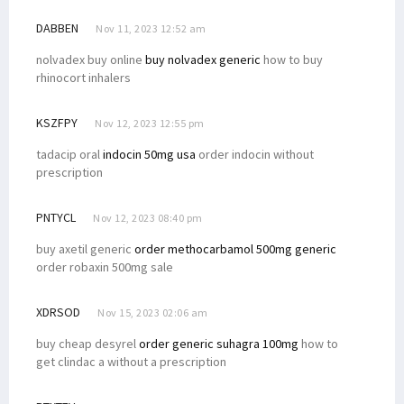
DABBEN
Nov 11, 2023 12:52 am
nolvadex buy online
buy nolvadex generic
how to buy
rhinocort inhalers
KSZFPY
Nov 12, 2023 12:55 pm
tadacip oral
indocin 50mg usa
order indocin without
prescription
PNTYCL
Nov 12, 2023 08:40 pm
buy axetil generic
order methocarbamol 500mg generic
order robaxin 500mg sale
XDRSOD
Nov 15, 2023 02:06 am
buy cheap desyrel
order generic suhagra 100mg
how to
get clindac a without a prescription