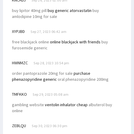
KNCADJ
Sep 26, 2023 02:00 am
buy lipitor 40mg pill
buy generic atorvastatin
buy
amlodipine 10mg for sale
XYPJBD
Sep 27, 2023 06:42 am
free blackjack online
online blackjack with friends
buy
furosemide generic
HWNMZC
Sep 28, 2023 10:54 pm
order pantoprazole 20mg for sale
purchase
phenazopyridine generic
oral phenazopyridine 200mg
TMFKKO
Sep 29, 2023 05:08 am
gambling website
ventolin inhalator cheap
albuterol buy
online
ZEBLQU
Sep 30, 2023 06:30 pm