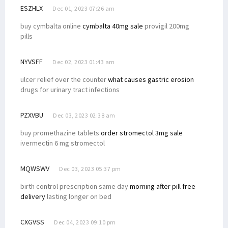
ESZHLX
Dec 01, 2023 07:26 am
buy cymbalta online
cymbalta 40mg sale
provigil 200mg
pills
NYVSFF
Dec 02, 2023 01:43 am
ulcer relief over the counter
what causes gastric erosion
drugs for urinary tract infections
PZXVBU
Dec 03, 2023 02:38 am
buy promethazine tablets
order stromectol 3mg sale
ivermectin 6 mg stromectol
MQWSWV
Dec 03, 2023 05:37 pm
birth control prescription same day
morning after pill free
delivery
lasting longer on bed
CXGVSS
Dec 04, 2023 09:10 pm