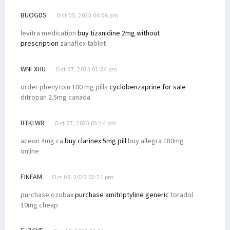
BUOGDS
Oct 05, 2023 04:06 pm
levitra medication
buy tizanidine 2mg without
prescription
zanaflex tablet
WNFXHU
Oct 07, 2023 01:34 pm
order phenytoin 100 mg pills
cyclobenzaprine for sale
ditropan 2.5mg canada
BTKLWR
Oct 07, 2023 03:14 pm
aceon 4mg ca
buy clarinex 5mg pill
buy allegra 180mg
online
FINFAM
Oct 09, 2023 02:21 pm
purchase ozobax
purchase amitriptyline generic
toradol
10mg cheap