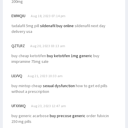
200mg
EWMQIU
Aug 18, 2023 07:14 pm
tadalafil 5mg pill
sildenafil buy online
sildenafil next day
delivery usa
QZTLRZ
Aug 20, 2023 03:13 am
buy cheap ketotifen
buy ketotifen 1mg generic
buy
imipramine 75mg sale
LILVVQ
Aug 21, 2023 10:33 am
buy mintop cheap
sexual dysfunction
how to get ed pills
without a prescription
UFXXWQ
Aug 23, 2023 12:47 am
buy generic acarbose
buy precose generic
order fulvicin
250 mg pills