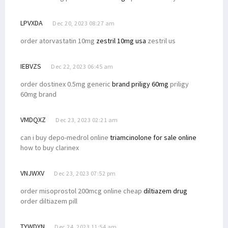
LPVXDA
Dec 20, 2023 08:27 am
order atorvastatin 10mg
zestril 10mg usa
zestril us
IEBVZS
Dec 22, 2023 06:45 am
order dostinex 0.5mg generic
brand priligy 60mg
priligy
60mg brand
VMDQXZ
Dec 23, 2023 02:21 am
can i buy depo-medrol online
triamcinolone for sale online
how to buy clarinex
VNJWXV
Dec 23, 2023 07:52 pm
order misoprostol 200mcg online cheap
diltiazem drug
order diltiazem pill
TYWDYN
Dec 24, 2023 11:54 am