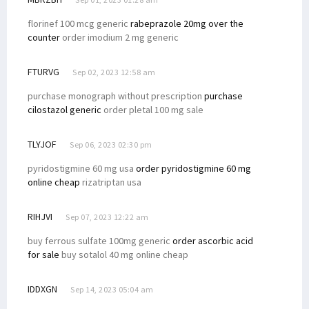
florinef 100 mcg generic
rabeprazole 20mg over the
counter
order imodium 2 mg generic
FTURVG
Sep 02, 2023 12:58 am
purchase monograph without prescription
purchase
cilostazol generic
order pletal 100 mg sale
TLYJOF
Sep 06, 2023 02:30 pm
pyridostigmine 60 mg usa
order pyridostigmine 60 mg
online cheap
rizatriptan usa
RIHJVI
Sep 07, 2023 12:22 am
buy ferrous sulfate 100mg generic
order ascorbic acid
for sale
buy sotalol 40 mg online cheap
IDDXGN
Sep 14, 2023 05:04 am