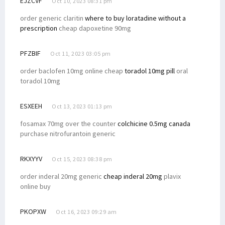
EJZCVF
Oct 10, 2023 08:31 pm
order generic claritin
where to buy loratadine without a
prescription
cheap dapoxetine 90mg
PFZBIF
Oct 11, 2023 03:05 pm
order baclofen 10mg online cheap
toradol 10mg pill
oral
toradol 10mg
ESXEEH
Oct 13, 2023 01:13 pm
fosamax 70mg over the counter
colchicine 0.5mg canada
purchase nitrofurantoin generic
RKXYYV
Oct 15, 2023 08:38 pm
order inderal 20mg generic
cheap inderal 20mg
plavix
online buy
PKOPXW
Oct 16, 2023 09:29 am