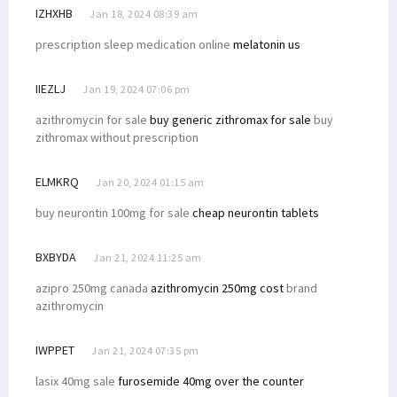
IZHXHB
Jan 18, 2024 08:39 am
prescription sleep medication online
melatonin us
IIEZLJ
Jan 19, 2024 07:06 pm
azithromycin for sale
buy generic zithromax for sale
buy
zithromax without prescription
ELMKRQ
Jan 20, 2024 01:15 am
buy neurontin 100mg for sale
cheap neurontin tablets
BXBYDA
Jan 21, 2024 11:25 am
azipro 250mg canada
azithromycin 250mg cost
brand
azithromycin
IWPPET
Jan 21, 2024 07:35 pm
lasix 40mg sale
furosemide 40mg over the counter