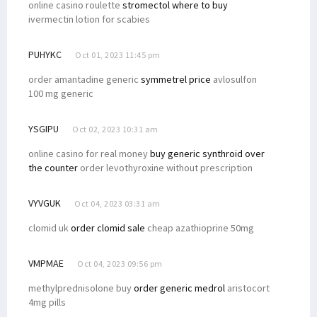
online casino roulette
stromectol where to buy
ivermectin lotion for scabies
PUHYKC
Oct 01, 2023 11:45 pm
order amantadine generic
symmetrel price
avlosulfon
100 mg generic
YSGIPU
Oct 02, 2023 10:31 am
online casino for real money
buy generic synthroid over
the counter
order levothyroxine without prescription
VYVGUK
Oct 04, 2023 03:31 am
clomid uk
order clomid sale
cheap azathioprine 50mg
VMPMAE
Oct 04, 2023 09:56 pm
methylprednisolone buy
order generic medrol
aristocort
4mg pills