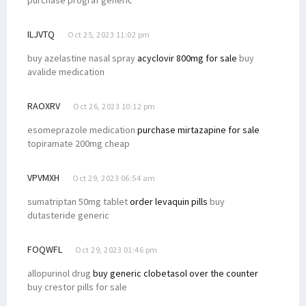
purchase prograf generic
ILJVTQ
Oct 25, 2023 11:02 pm
buy azelastine nasal spray
acyclovir 800mg for sale
buy
avalide medication
RAOXRV
Oct 26, 2023 10:12 pm
esomeprazole medication
purchase mirtazapine for sale
topiramate 200mg cheap
VPVMXH
Oct 29, 2023 06:54 am
sumatriptan 50mg tablet
order levaquin pills
buy
dutasteride generic
FOQWFL
Oct 29, 2023 01:46 pm
allopurinol drug
buy generic clobetasol over the counter
buy crestor pills for sale