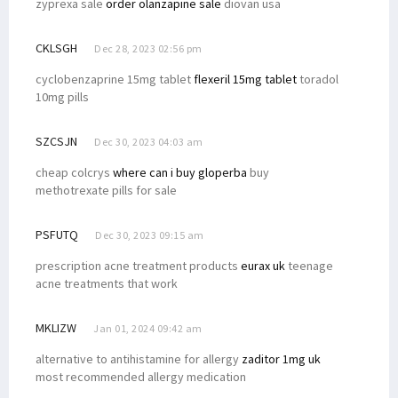
zyprexa sale
order olanzapine sale
diovan usa
CKLSGH
Dec 28, 2023 02:56 pm
cyclobenzaprine 15mg tablet
flexeril 15mg tablet
toradol
10mg pills
SZCSJN
Dec 30, 2023 04:03 am
cheap colcrys
where can i buy gloperba
buy
methotrexate pills for sale
PSFUTQ
Dec 30, 2023 09:15 am
prescription acne treatment products
eurax uk
teenage
acne treatments that work
MKLIZW
Jan 01, 2024 09:42 am
alternative to antihistamine for allergy
zaditor 1mg uk
most recommended allergy medication