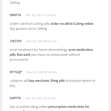
250mg
DRKFTA
Nov 20, 2023 11:09 am
order calcitriol 0.25mg pills
order rocaltrol 0.25mg online
buy generic tricor 200mg
ZWZXVY
Nov 22, 2023 06:37 am
acne treatment for teens dermatology
acne medication
pills that work
purchase oxcarbazepine without
prescription
BYYGQP
Nov 22, 2023 07:09 am
catapres pill
buy meclizine 25mg pills
tiotropium where to
buy
DARYTA
Nov 23, 2023 11:52 pm
buy uroxatral 10mg online
prescription medication for