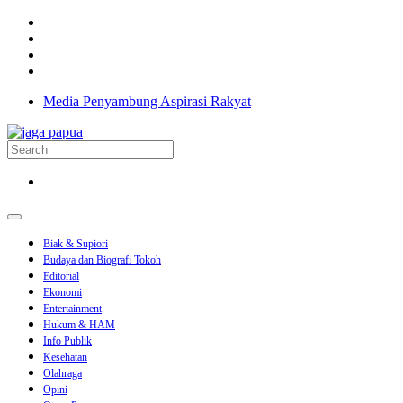
Media Penyambung Aspirasi Rakyat
Biak & Supiori
Budaya dan Biografi Tokoh
Editorial
Ekonomi
Entertainment
Hukum & HAM
Info Publik
Kesehatan
Olahraga
Opini