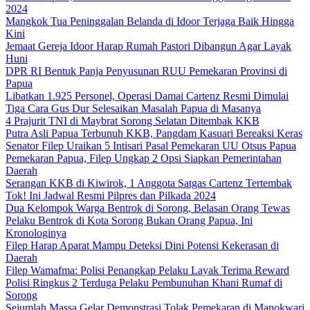
2024
Mangkok Tua Peninggalan Belanda di Idoor Terjaga Baik Hingga
Kini
Jemaat Gereja Idoor Harap Rumah Pastori Dibangun Agar Layak
Huni
DPR RI Bentuk Panja Penyusunan RUU Pemekaran Provinsi di
Papua
Libatkan 1.925 Personel, Operasi Damai Cartenz Resmi Dimulai
Tiga Cara Gus Dur Selesaikan Masalah Papua di Masanya
4 Prajurit TNI di Maybrat Sorong Selatan Ditembak KKB
Putra Asli Papua Terbunuh KKB, Pangdam Kasuari Bereaksi Keras
Senator Filep Uraikan 5 Intisari Pasal Pemekaran UU Otsus Papua
Pemekaran Papua, Filep Ungkap 2 Opsi Siapkan Pemerintahan
Daerah
Serangan KKB di Kiwirok, 1 Anggota Satgas Cartenz Tertembak
Tok! Ini Jadwal Resmi Pilpres dan Pilkada 2024
Dua Kelompok Warga Bentrok di Sorong, Belasan Orang Tewas
Pelaku Bentrok di Kota Sorong Bukan Orang Papua, Ini
Kronologinya
Filep Harap Aparat Mampu Deteksi Dini Potensi Kekerasan di
Daerah
Filep Wamafma: Polisi Penangkap Pelaku Layak Terima Reward
Polisi Ringkus 2 Terduga Pelaku Pembunuhan Khani Rumaf di
Sorong
Sejumlah Massa Gelar Demonstrasi Tolak Pemekaran di Manokwari