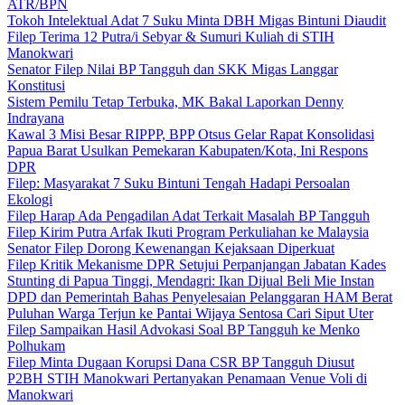
ATR/BPN
Tokoh Intelektual Adat 7 Suku Minta DBH Migas Bintuni Diaudit
Filep Terima 12 Putra/i Sebyar & Sumuri Kuliah di STIH
Manokwari
Senator Filep Nilai BP Tangguh dan SKK Migas Langgar
Konstitusi
Sistem Pemilu Tetap Terbuka, MK Bakal Laporkan Denny
Indrayana
Kawal 3 Misi Besar RIPPP, BPP Otsus Gelar Rapat Konsolidasi
Papua Barat Usulkan Pemekaran Kabupaten/Kota, Ini Respons
DPR
Filep: Masyarakat 7 Suku Bintuni Tengah Hadapi Persoalan
Ekologi
Filep Harap Ada Pengadilan Adat Terkait Masalah BP Tangguh
Filep Kirim Putra Arfak Ikuti Program Perkuliahan ke Malaysia
Senator Filep Dorong Kewenangan Kejaksaan Diperkuat
Filep Kritik Mekanisme DPR Setujui Perpanjangan Jabatan Kades
Stunting di Papua Tinggi, Mendagri: Ikan Dijual Beli Mie Instan
DPD dan Pemerintah Bahas Penyelesaian Pelanggaran HAM Berat
Puluhan Warga Terjun ke Pantai Wijaya Sentosa Cari Siput Uter
Filep Sampaikan Hasil Advokasi Soal BP Tangguh ke Menko
Polhukam
Filep Minta Dugaan Korupsi Dana CSR BP Tangguh Diusut
P2BH STIH Manokwari Pertanyakan Penamaan Venue Voli di
Manokwari