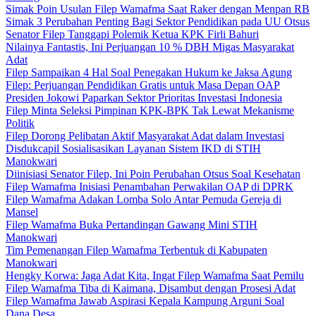
Simak Poin Usulan Filep Wamafma Saat Raker dengan Menpan RB
Simak 3 Perubahan Penting Bagi Sektor Pendidikan pada UU Otsus
Senator Filep Tanggapi Polemik Ketua KPK Firli Bahuri
Nilainya Fantastis, Ini Perjuangan 10 % DBH Migas Masyarakat
Adat
Filep Sampaikan 4 Hal Soal Penegakan Hukum ke Jaksa Agung
Filep: Perjuangan Pendidikan Gratis untuk Masa Depan OAP
Presiden Jokowi Paparkan Sektor Prioritas Investasi Indonesia
Filep Minta Seleksi Pimpinan KPK-BPK Tak Lewat Mekanisme
Politik
Filep Dorong Pelibatan Aktif Masyarakat Adat dalam Investasi
Disdukcapil Sosialisasikan Layanan Sistem IKD di STIH
Manokwari
Diinisiasi Senator Filep, Ini Poin Perubahan Otsus Soal Kesehatan
Filep Wamafma Inisiasi Penambahan Perwakilan OAP di DPRK
Filep Wamafma Adakan Lomba Solo Antar Pemuda Gereja di
Mansel
Filep Wamafma Buka Pertandingan Gawang Mini STIH
Manokwari
Tim Pemenangan Filep Wamafma Terbentuk di Kabupaten
Manokwari
Hengky Korwa: Jaga Adat Kita, Ingat Filep Wamafma Saat Pemilu
Filep Wamafma Tiba di Kaimana, Disambut dengan Prosesi Adat
Filep Wamafma Jawab Aspirasi Kepala Kampung Arguni Soal
Dana Desa