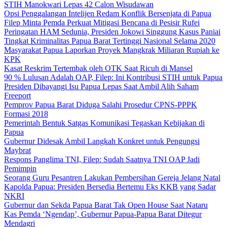
STIH Manokwari Lepas 42 Calon Wisudawan
Opsi Penggalangan Intelijen Redam Konflik Bersenjata di Papua
Filep Minta Pemda Perkuat Mitigasi Bencana di Pesisir Rufei
Peringatan HAM Sedunia, Presiden Jokowi Singgung Kasus Paniai
Tingkat Kriminalitas Papua Barat Tertinggi Nasional Selama 2020
Masyarakat Papua Laporkan Proyek Mangkrak Miliaran Rupiah ke
KPK
Kasat Reskrim Tertembak oleh OTK Saat Ricuh di Mansel
90 % Lulusan Adalah OAP, Filep: Ini Kontribusi STIH untuk Papua
Presiden Dibayangi Isu Papua Lepas Saat Ambil Alih Saham
Freeport
Pemprov Papua Barat Diduga Salahi Prosedur CPNS-PPPK
Formasi 2018
Pemerintah Bentuk Satgas Komunikasi Tegaskan Kebijakan di
Papua
Gubernur Didesak Ambil Langkah Konkret untuk Pengungsi
Maybrat
Respons Panglima TNI, Filep: Sudah Saatnya TNI OAP Jadi
Pemimpin
Seorang Guru Pesantren Lakukan Pembersihan Gereja Jelang Natal
Kapolda Papua: Presiden Bersedia Bertemu Eks KKB yang Sadar
NKRI
Gubernur dan Sekda Papua Barat Tak Open House Saat Nataru
Kas Pemda ‘Ngendap’, Gubernur Papua-Papua Barat Ditegur
Mendagri