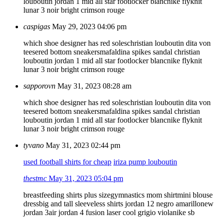
louboutin
jordan 1 mid all star footlocker blanc
nike flyknit
lunar 3 noir bright crimson rouge
caspigas
May 29, 2023 04:06 pm
which shoe designer has red soles
christian louboutin dita von
teese
red bottom sneakers
mafaldina spikes sandal christian
louboutin
jordan 1 mid all star footlocker blanc
nike flyknit
lunar 3 noir bright crimson rouge
sapporovn
May 31, 2023 08:28 am
which shoe designer has red soles
christian louboutin dita von
teese
red bottom sneakers
mafaldina spikes sandal christian
louboutin
jordan 1 mid all star footlocker blanc
nike flyknit
lunar 3 noir bright crimson rouge
tyvano
May 31, 2023 02:44 pm
used football shirts for cheap
iriza pump louboutin
thestmc
May 31, 2023 05:04 pm
breastfeeding shirts plus size
gymnastics mom shirt
mini blouse
dress
big and tall sleeveless shirts
jordan 12 negro amarillo
new
jordan 3
air jordan 4 fusion laser cool grigio viola
nike sb