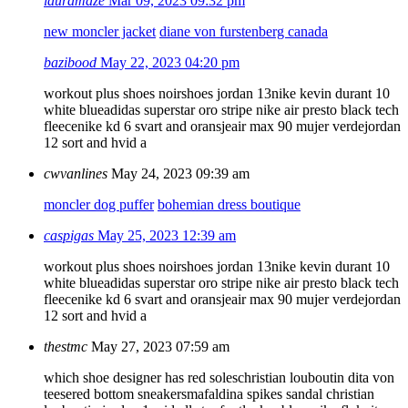
lauramaze
Mar 09, 2023 09:32 pm
new moncler jacket
diane von furstenberg canada
bazibood
May 22, 2023 04:20 pm
workout plus shoes noir
shoes jordan 13
nike kevin durant 10
white blue
adidas superstar oro stripe
nike air presto black tech
fleece
nike kd 6 svart and oransje
air max 90 mujer verde
jordan
12 sort and hvid a
cwvanlines
May 24, 2023 09:39 am
moncler dog puffer
bohemian dress boutique
caspigas
May 25, 2023 12:39 am
workout plus shoes noir
shoes jordan 13
nike kevin durant 10
white blue
adidas superstar oro stripe
nike air presto black tech
fleece
nike kd 6 svart and oransje
air max 90 mujer verde
jordan
12 sort and hvid a
thestmc
May 27, 2023 07:59 am
which shoe designer has red soles
christian louboutin dita von
teese
red bottom sneakers
mafaldina spikes sandal christian