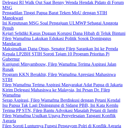
Delegasi RI Walk Out Saat Benny Wenda Hendak Pidato di Forum
MSG
Pengadilan Tinggi Papua Barat Teken MoU dengan STIH
Manokwari
Ini Keputusan MSG Soal Pengajuan ULMWP Sebagai Anggota
Penuh
Kejari Selidiki Kasus Dugaan Korupsi Dana Hibah di Teluk Bintuni
Filep Wamafma Lakukan Edukasi Politik Sosok Dominggus
Mandacan
Maksimalkan Dana Otsus, Senator Filep Sarankan Ini ke Pemda
Kepala LP2BH STIH Soroti Tajam 10 Program Prioritas Pj
Gubernur
Kunjungi Minyambouw, Filep Wamafma Terima Aspirasi Jalan
Rusak
Program KKN Berakhir, Filep Wamafma Apresiasi Mahasiswa
STIH
Filep Wamafma Terima Aspirasi Masyarakat Adat Papua di Jakarta
Kirim Delegasi Mahasiswa ke Malaysia, Ini Pesan Dr. Filep
Wamafma
Serap Aspirasi, Filep Wamafma Berdiskusi dengan Petani Kendal
Isu Papua Tak Lagi Disinggung di Sidang PBB, Ini Kata Kemlu
Terima PP STN, Filep Bantu Advokasi Masalah Petani di Jambi
Filep Wamafma Usulkan Upaya Penyelesaian Tangani Konflik
Agraria
Filep Soroti Lunturnya Fungsi Pengayom Polri di Konflik Agraria