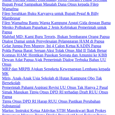
Bupati Pegaf Sampaikan Masalah Dana Otsus kepada Filep
Wamafma
Filep Serahkan Buku Karyanya untuk Bupati Pegaf & Billy
Mambrasar
Filep Wamafma Bantu Warga Kampung Anggi Gida dengan Bama
Menko Polhukam Paparkan 2 Jenis Kebijakan Pemerintah untuk
Papua
Mahfud MD: Kami Buru Teroris, Bukan Sembarang Orang Papua
Dialog Damai untuk Penyelesaian Pelanggaran HAM di Papua
Gelar Jumpa Pers Muprov, Ini 4 Calon Ketua KADIN Papua
Polda Papua Barat: Seruan Aksi Tolak Otsus Jilid II Tidak Benar
Komnas HAM: Hentikan Pasokan Senjata dan Amunisi ke KBB
Dewan Adat Papua Ajak Pemerintah Dialog Terbuka Bahas UU
Otsus
MRP dan MRPB Ajukan Sengketa Kewenangan Lembaga kepada
MK
Miris, Anak-Anak Usia Sekolah di Hutan Kampung Obo Tak
Bersekolah
Pemerintah Pahami Aspirasi Revisi UU Otsus Tak Hanya 2 Pasal
Simak Masukan Timja Otsus DPD RI terhadap Draft RUU Otsus
Papua
Timja Otsus DPD RI Harap RUU Otsus Pastikan Perubahan
Substansial
Marius: Instruksi Ketua Aktivitas STIH Manokwari Ikuti Prokes