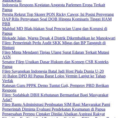
Manokwari
Indonesia Respons Kegiatan Anggota Parlemen Eropa Terkait
Papua
Persija Rekrut Top Skorer PON Ricky Cawor, Isi Posisi Penyerang
DAP Rilis Pernyataan Soal DOB Hingga Komisaris Tinggi HAM
PBB
Mahfud MD Blak-blakan Soal Pencucian Uang dan Korupsi di
Papua
Blokade Jalan, Warga Desak 4 Distrik Dikembalikan ke Manokwari
Filep: Pemerintah Perlu Audit SKK Migas dan BP Tangguh di
Bintuni
Filep Minta Mendagri Tinjau Ulang Surat Edaran Terkait Mutasi
ASN
Senator Filep Uraikan Dasar Hukum dan Konsep CSR Konteks
Papua
Filep Sayangkan Indonesia Batal Jadi Host Piala Dunia U-20
10 Balon DPD RI Papua Barat Lolos Vermin Lanjut ke Tahap
Verfak
Ratusan Guru PPPK Demo Tuntut Gaji, Pemprov PBD Berikan
Respons
Filep: Sudahkah DBH Kehutanan Bermanfaat Bagi Masyarakat
Adat?
Filep Bantu Administrasi Pembuatan SIM Bagi Masyarakat Pami
Pemerintah Diminta Evaluasi Pendekatan Keamanan di Papua
Pengesahan Perppu Ciptaker Dinilai Abaikan Aspirasi Rakyat