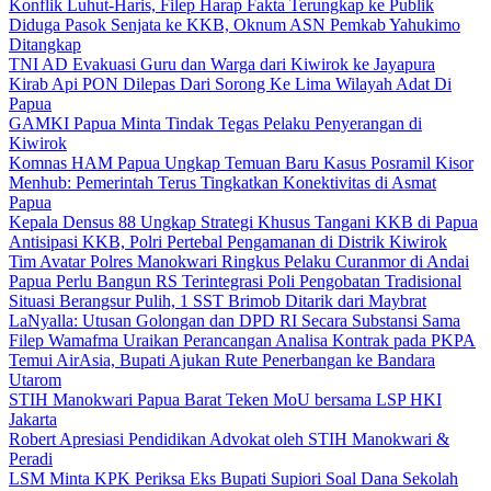
Konflik Luhut-Haris, Filep Harap Fakta Terungkap ke Publik
Diduga Pasok Senjata ke KKB, Oknum ASN Pemkab Yahukimo
Ditangkap
TNI AD Evakuasi Guru dan Warga dari Kiwirok ke Jayapura
Kirab Api PON Dilepas Dari Sorong Ke Lima Wilayah Adat Di
Papua
GAMKI Papua Minta Tindak Tegas Pelaku Penyerangan di
Kiwirok
Komnas HAM Papua Ungkap Temuan Baru Kasus Posramil Kisor
Menhub: Pemerintah Terus Tingkatkan Konektivitas di Asmat
Papua
Kepala Densus 88 Ungkap Strategi Khusus Tangani KKB di Papua
Antisipasi KKB, Polri Pertebal Pengamanan di Distrik Kiwirok
Tim Avatar Polres Manokwari Ringkus Pelaku Curanmor di Andai
Papua Perlu Bangun RS Terintegrasi Poli Pengobatan Tradisional
Situasi Berangsur Pulih, 1 SST Brimob Ditarik dari Maybrat
LaNyalla: Utusan Golongan dan DPD RI Secara Substansi Sama
Filep Wamafma Uraikan Perancangan Analisa Kontrak pada PKPA
Temui AirAsia, Bupati Ajukan Rute Penerbangan ke Bandara
Utarom
STIH Manokwari Papua Barat Teken MoU bersama LSP HKI
Jakarta
Robert Apresiasi Pendidikan Advokat oleh STIH Manokwari &
Peradi
LSM Minta KPK Periksa Eks Bupati Supiori Soal Dana Sekolah