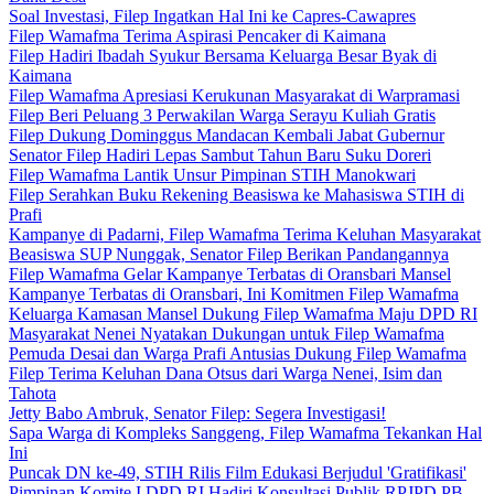
Soal Investasi, Filep Ingatkan Hal Ini ke Capres-Cawapres
Filep Wamafma Terima Aspirasi Pencaker di Kaimana
Filep Hadiri Ibadah Syukur Bersama Keluarga Besar Byak di
Kaimana
Filep Wamafma Apresiasi Kerukunan Masyarakat di Warpramasi
Filep Beri Peluang 3 Perwakilan Warga Serayu Kuliah Gratis
Filep Dukung Dominggus Mandacan Kembali Jabat Gubernur
Senator Filep Hadiri Lepas Sambut Tahun Baru Suku Doreri
Filep Wamafma Lantik Unsur Pimpinan STIH Manokwari
Filep Serahkan Buku Rekening Beasiswa ke Mahasiswa STIH di
Prafi
Kampanye di Padarni, Filep Wamafma Terima Keluhan Masyarakat
Beasiswa SUP Nunggak, Senator Filep Berikan Pandangannya
Filep Wamafma Gelar Kampanye Terbatas di Oransbari Mansel
Kampanye Terbatas di Oransbari, Ini Komitmen Filep Wamafma
Keluarga Kamasan Mansel Dukung Filep Wamafma Maju DPD RI
Masyarakat Nenei Nyatakan Dukungan untuk Filep Wamafma
Pemuda Desai dan Warga Prafi Antusias Dukung Filep Wamafma
Filep Terima Keluhan Dana Otsus dari Warga Nenei, Isim dan
Tahota
Jetty Babo Ambruk, Senator Filep: Segera Investigasi!
Sapa Warga di Kompleks Sanggeng, Filep Wamafma Tekankan Hal
Ini
Puncak DN ke-49, STIH Rilis Film Edukasi Berjudul 'Gratifikasi'
Pimpinan Komite I DPD RI Hadiri Konsultasi Publik RPJPD PB