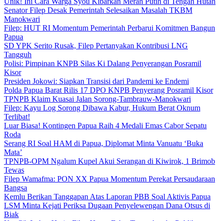
Unik! Ini Cara Warga Syou Kibarkan Merah Putih di Tengah Hutan
Senator Filep Desak Pemerintah Selesaikan Masalah TKBM
Manokwari
Filep: HUT RI Momentum Pemerintah Perbarui Komitmen Bangun
Papua
SD YPK Serito Rusak, Filep Pertanyakan Kontribusi LNG
Tangguh
Polisi: Pimpinan KNPB Silas Ki Dalang Penyerangan Posramil
Kisor
Presiden Jokowi: Siapkan Transisi dari Pandemi ke Endemi
Polda Papua Barat Rilis 17 DPO KNPB Penyerang Posramil Kisor
TPNPB Klaim Kuasai Jalan Sorong-Tambrauw-Manokwari
Filep: Kayu Log Sorong Dibawa Kabur, Hukum Berat Oknum
Terlibat!
Luar Biasa! Kontingen Papua Raih 4 Medali Emas Cabor Sepatu
Roda
Serang RI Soal HAM di Papua, Diplomat Minta Vanuatu ‘Buka
Mata’
TPNPB-OPM Ngalum Kupel Akui Serangan di Kiwirok, 1 Brimob
Tewas
Filep Wamafma: PON XX Papua Momentum Perekat Persaudaraan
Bangsa
Kemlu Berikan Tanggapan Atas Laporan PBB Soal Aktivis Papua
LSM Minta Kejati Periksa Dugaan Penyelewengan Dana Otsus di
Biak