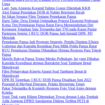
Utara
Lagi, Satu Anggota Koramil Yalimo Gugur Ditembak KKB
Aksi Damai Penolakan DOB di Nabire Berujung Ricuh
Ini Sikap Senator Filep Tentang Pemekaran Papua
Haris Tahir: Desa Digital Optimalkan Potensi Ekonomi Pedesaan
Ketua Tim Pemekaran Papua Barat Daya Mengundurkan Diri
Kejagung Tetapkan Satu Tersangka dari TNI pada Kasus Paniai
Paripurna Setujui 3 RUU DOB Papua Jadi Inisiatif DPR, PD
Menolak
Pemekaran Papua Jadi Program Strategis, Pemilu Diminta Efisien
Gubernur dan Kapolda Resmikan Pura Milik Polda Papua Barat
RUU Pemekaran Diminta Dibatalkan Hingga Respons Para Tokoh
Papua
Majelis Rakyat Papua Temui Menko Polhukam, Ini yang Dibahas
Kapolda Koordinasi dengan Bareskrim Soal Tambang Ilegal
Manokwari
Filep Pertanyakan Kinerja Aparat Soal Tambang Ilegal di
Manokwari
DPR RI Targetkan 3 RUU DOB Papua Disahkan Juni 2022
Posramil di Maybrat Diserang, Pelaku Bersenjata Tajam
Pakar Telematika & Kominfo Respons Foto Viral Anies dengan
Koteka
Sopir Truk yang Hilang Ditemukan Tewas dengan Luka Tembak
Adik Anggota DPRD Sarolangun Diduga Terlibat PETI di