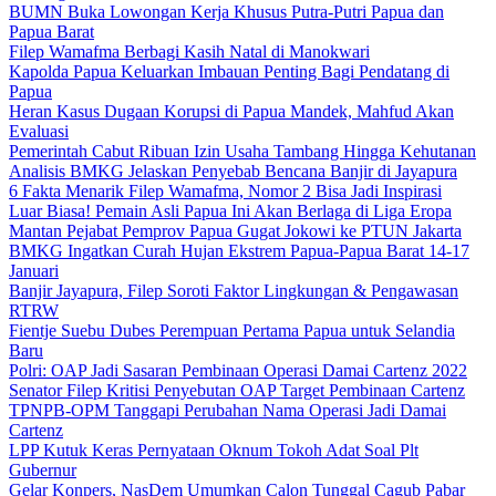
BUMN Buka Lowongan Kerja Khusus Putra-Putri Papua dan
Papua Barat
Filep Wamafma Berbagi Kasih Natal di Manokwari
Kapolda Papua Keluarkan Imbauan Penting Bagi Pendatang di
Papua
Heran Kasus Dugaan Korupsi di Papua Mandek, Mahfud Akan
Evaluasi
Pemerintah Cabut Ribuan Izin Usaha Tambang Hingga Kehutanan
Analisis BMKG Jelaskan Penyebab Bencana Banjir di Jayapura
6 Fakta Menarik Filep Wamafma, Nomor 2 Bisa Jadi Inspirasi
Luar Biasa! Pemain Asli Papua Ini Akan Berlaga di Liga Eropa
Mantan Pejabat Pemprov Papua Gugat Jokowi ke PTUN Jakarta
BMKG Ingatkan Curah Hujan Ekstrem Papua-Papua Barat 14-17
Januari
Banjir Jayapura, Filep Soroti Faktor Lingkungan & Pengawasan
RTRW
Fientje Suebu Dubes Perempuan Pertama Papua untuk Selandia
Baru
Polri: OAP Jadi Sasaran Pembinaan Operasi Damai Cartenz 2022
Senator Filep Kritisi Penyebutan OAP Target Pembinaan Cartenz
TPNPB-OPM Tanggapi Perubahan Nama Operasi Jadi Damai
Cartenz
LPP Kutuk Keras Pernyataan Oknum Tokoh Adat Soal Plt
Gubernur
Gelar Konpers, NasDem Umumkan Calon Tunggal Cagub Pabar