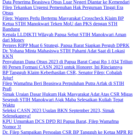
Data Penerima Beasiswa Otsus Luar Negeri Diantar ke Kemendari
Filep Tekankan Urgensi Pemenuhan Hak Perguruan Tinggi Era
Otsus
Filep: Wapres Perlu Bertemu Masyarakat Crosscheck Klaim BP
Ketua STIH Manokwari Teken MoU dan PKS dengan STH
Bandung
Kepala LLDIKTI Wilayah Papua Sebut STIH Manokwari Aman
dari Monev
Perpres RIPP Muat 6 Strategi, Papua Barat Siapkan Pergub DPRK
Dr. Yohana Minta Mahasiswa STIH Pahami Adat Saat di Lokasi
KKN
Penyaluran Dana Otsus 2023 di Papua Barat Capai Rp 1,034 Triliun
80 Persen Formasi CASN 2023 untuk Honorer, Ini Rinciannya
BP Tangguh Klaim Keberhasilan CSR, Senator Filep: Cobalah
Jujur!
Filep Wamafma Beri Beasiswa Perpuluhan Putra Arfak di STIH
Prafi
Simak Uraian Dasar Hukum Hak Masyarakat Adat Atas CSR Migas
Sesepuh STIH Manokwari Ajak Maba Selesaikan Kuliah Tepat
Waktu
Seleksi CASN 2023 Usulan BKN September 2023, Simak
Selengkapnya!
KPU Umumkan DCS DPD RI Papua Barat, Filep Wamafma
Nomor 3!
Dr. Filep Sampaikan Persoalan CSR BP Tangguh ke Ketua MPR RI