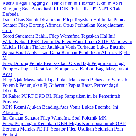
Kasus Illegal Logging di Teluk Bintuni Libatkan Oknum ASN
Singgung Soal Akreditasi, LLDIKTI: Kualitas PTN-PTS Tak
Berbeda
Dana Otsus Sudah Disalurkan, Filep Tegaskan Hal Ini ke Pemda
Senator Filep Dorong Afirmasi Otsus Perhatikan Kesejahteraan
Guru
Soroti Statement Bahlil, Filep Wamafma Tegaskan Hal Ini!
Wakil Ketua LPSK Temui Dr. Filep Wamafma di STIH Manokwari
Majelis Hakim Tipikor Jatuhkan Vonis Terhadap Lukas Enembe
Papua Barat Alokasikan Dana Bantuan Pendidikan Afirmasi Rp35
M
Filep Dorong Pemda Realisasikan Otsus Bagi Perguruan Tinggi
Pemprov Papua Barat Kaji Kompensasi Karbon Bagi Masyarakat
Adat
Filep Ajak Masyarakat Jaga Pulau Mansinam Bebas dari Sampah
Polemik Penunjukan Pj Gubernur Papua Barat, Permendagri
Dikritik
Di Raker PURT DPD RI, Filep Sampaikan ini ke Pemerintah
Provinsi
KPK Resmi Ajukan Banding Atas Vonis Lukas Enembe, Ini
Alasannya
Ini Catatan Senator Filep Wamafma Soal Polemik MK
Filep: Perjuangan Kenaikan DBH Migas Kontribusi untuk OAP
Bertemu Mendes PDTT, Senator Filep Usulkan Sejumlah Poin
Penting