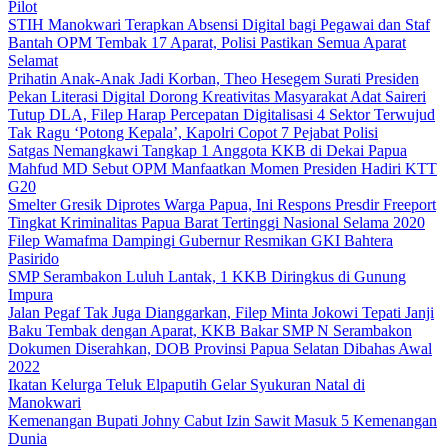
Pilot
STIH Manokwari Terapkan Absensi Digital bagi Pegawai dan Staf
Bantah OPM Tembak 17 Aparat, Polisi Pastikan Semua Aparat
Selamat
Prihatin Anak-Anak Jadi Korban, Theo Hesegem Surati Presiden
Pekan Literasi Digital Dorong Kreativitas Masyarakat Adat Saireri
Tutup DLA, Filep Harap Percepatan Digitalisasi 4 Sektor Terwujud
Tak Ragu ‘Potong Kepala’, Kapolri Copot 7 Pejabat Polisi
Satgas Nemangkawi Tangkap 1 Anggota KKB di Dekai Papua
Mahfud MD Sebut OPM Manfaatkan Momen Presiden Hadiri KTT
G20
Smelter Gresik Diprotes Warga Papua, Ini Respons Presdir Freeport
Tingkat Kriminalitas Papua Barat Tertinggi Nasional Selama 2020
Filep Wamafma Dampingi Gubernur Resmikan GKI Bahtera
Pasirido
SMP Serambakon Luluh Lantak, 1 KKB Diringkus di Gunung
Impura
Jalan Pegaf Tak Juga Dianggarkan, Filep Minta Jokowi Tepati Janji
Baku Tembak dengan Aparat, KKB Bakar SMP N Serambakon
Dokumen Diserahkan, DOB Provinsi Papua Selatan Dibahas Awal
2022
Ikatan Kelurga Teluk Elpaputih Gelar Syukuran Natal di
Manokwari
Kemenangan Bupati Johny Cabut Izin Sawit Masuk 5 Kemenangan
Dunia