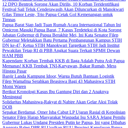
12 DPO Bentrok Sorong Akan Dirilis, 10 Korban Teridentifikasi
Festival Sail Teluk Cenderawasih Akan Diluncurkan di Manokwari
Gilas Timor Leste, Trio Papua Cetak Gol Kemenangan untuk
Timnas
Papua Barat Siap Jadi Tuan Rumah Acara Internasional Tahun Ini
Omicron Masuki Papua Barat, 7 Kasus Terdeteksi di Kota Sorong
Jabatan Gubernur di Papua Berakhir Mei, Ini Kata Senator Filep
Gubernur Meletakkan Batu Pertama Pembangunan Kampus STIH
DN ke-47, Ketua STIH Manokwari Targetkan STIH Jadi Institut
Pewakilan Tetap RI di PBB Angkat Suara Terkait SPMH Dewan
HAM PBB
Kapendam: Korban Tembak KKB di Ilaga Adalah Putra Asli Papua
Memanas! KKB Tembak TNI-Karyawan, Bakar Rumah, Mess
Hingga Pasar
Banjir Landa Kampung Idoor, Warga Butuh Bantuan Logistik
Filep Wamafma Serahkan Beasiswa Bagi 43 Mahasiswa STIH
Momi Waren
Berikut Kronologi Kasus Ibu Gantung Diri dan 2 Anaknya
Meninggal
Solidaritas Mahasiswa-Rakyat di Nabire Akan Gelar Aksi Tolak
DOB
Sepakat Berdamai, Omer Isba Cabut LP Ujaran Rasial di Kepolisian
Senator Filep Harap Masyarakat Waspadai Isu SARA Jelang Pemilu
Gubernur Lukas Undang Presiden Putin ke Papua, Ini yang Dibahas
Anggota Baleg DPR RI Usulkan RUU Provinsi Kepulauan Papua