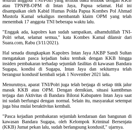
seluruh anggota TNI/Polri yang terlibat baku tembak dengan KKB
atau TPNPB-OPM di Intan Jaya, Papua selamat. Hal ini
disampaikan oleh Kabid Humas Polda Papua Kombes Pol Ahmad
Mustofa Kamal sekaligus membantah klaim OPM yang telah
menembak 17 anggota TNI beberapa waktu lalu.
"Enggak ada, kapolres kan sudah sampaikan, alhamdulillah TNI-
Polri sehat, selamat semua," kata Kombes Kamal dilansir dari
Suara.com, Rabu (3/11/2021).
Hal senada diungkapkan Kapolres Intan Jaya AKBP Sandi Sultan
mengatakan pasca kejadian baku tembak dengan KKB hingga
insiden pembakaran terhadap sejumlah fasilitas di kawasan Bandara
Sugapa, kondisi di Sugapa, Intan Jaya dan sekitarnya telah
berangsur kondusif kembali sejak 1 November 2021 lalu.
Menurutnya, aparat TNI/Polri juga telah berjaga di setiap titik jalur
masuk KKB atau OPM. Dengan demikian, situasi kamtibmas
terjaga dan Aktivitas di Bandara Bilorai Kabupaten Intan Jaya saat
ini sudah berfungsi dengan normal. Selain itu, masyarakat setempat
juga bisa mulai beraktivitas kembali.
"Pasca kejadian pembakaran sejumlah kendaraan dan bangunan di
kawasan Bandara Sugapa, oleh Kelompok Kriminal Bersenjata
(KKB) Jumat pekan lalu, sudah berlangsung kondusif," ujarnya.