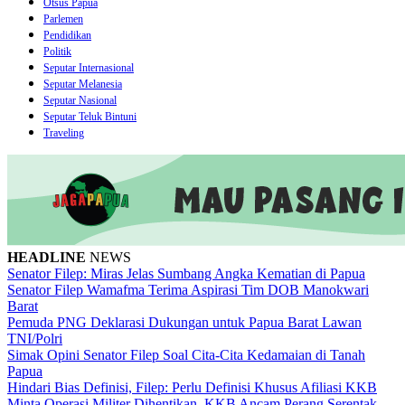
Otsus Papua
Parlemen
Pendidikan
Politik
Seputar Internasional
Seputar Melanesia
Seputar Nasional
Seputar Teluk Bintuni
Traveling
HEADLINE
NEWS
Senator Filep: Miras Jelas Sumbang Angka Kematian di Papua
Senator Filep Wamafma Terima Aspirasi Tim DOB Manokwari
Barat
Pemuda PNG Deklarasi Dukungan untuk Papua Barat Lawan
TNI/Polri
Simak Opini Senator Filep Soal Cita-Cita Kedamaian di Tanah
Papua
Hindari Bias Definisi, Filep: Perlu Definisi Khusus Afiliasi KKB
Minta Operasi Militer Dihentikan, KKB Ancam Perang Serentak