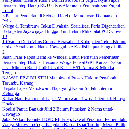
Pernyataan Mensos Risma Dinilai Provokatif bagi Rakyat Papua
Senator Filep Harap RUU Otsus Akomodir Pembentukan Parpol
Lokal
3 Pelaku Pencurian di Sebuah Hotel di Manokwari Diamankan
Polisi
Warga di Tambrauw Takut Divaksin, Sosialisasi Perlu Digencarkan
Kabupaten Jayawijaya Hingga Kini Belum Miliki alat PCR Covid-
19
10 Varian Delta Virus Corona Berasal dari Kabupaten Teluk Bintuni
Golkar Serahkan 2 Nama Cawagub ke Koalisi Papua Bangkit Jilid
2
Jalan Trans Papua Barat ke Windesi Butuh Perhatian Pemerintah
Senator Filep Diskusi Bersama Warga Jemaat GKI Kanaan Sabon
Usai Mimika Barat, Polisi Usut Kasus BST Alama & Mimika
Tengah
KAWAL PB-LBH STIH Manokwari Proses Hukum Penabrak
Terumbu Karang
Kepala Lapas Manokwari: Napi yang Kabur Sudah Ditemui
Keluarga
Kabar Napi Kabur dari Lapas Manokwari Tewas Tertembak Hanya
Hoaks
Koalisi Papua Bangkit Jilid 2 Belum Putuskan 2 Nama untuk
Cawagub
Jabat Waka I Komite I DPD RI, Filep: Kawal Peraturan Pemerintah!
Warga Mokwam Cegat Pangdam Kasuari saat Touring Merah Putih