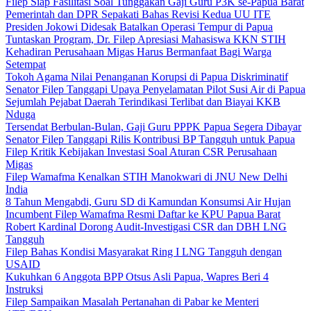
Filep Siap Fasilitasi Soal Tunggakan Gaji Guru P3K se-Papua Barat
Pemerintah dan DPR Sepakati Bahas Revisi Kedua UU ITE
Presiden Jokowi Didesak Batalkan Operasi Tempur di Papua
Tuntaskan Program, Dr. Filep Apresiasi Mahasiswa KKN STIH
Kehadiran Perusahaan Migas Harus Bermanfaat Bagi Warga
Setempat
Tokoh Agama Nilai Penanganan Korupsi di Papua Diskriminatif
Senator Filep Tanggapi Upaya Penyelamatan Pilot Susi Air di Papua
Sejumlah Pejabat Daerah Terindikasi Terlibat dan Biayai KKB
Nduga
Tersendat Berbulan-Bulan, Gaji Guru PPPK Papua Segera Dibayar
Senator Filep Tanggapi Rilis Kontribusi BP Tangguh untuk Papua
Filep Kritik Kebijakan Investasi Soal Aturan CSR Perusahaan
Migas
Filep Wamafma Kenalkan STIH Manokwari di JNU New Delhi
India
8 Tahun Mengabdi, Guru SD di Kamundan Konsumsi Air Hujan
Incumbent Filep Wamafma Resmi Daftar ke KPU Papua Barat
Robert Kardinal Dorong Audit-Investigasi CSR dan DBH LNG
Tangguh
Filep Bahas Kondisi Masyarakat Ring I LNG Tangguh dengan
USAID
Kukuhkan 6 Anggota BPP Otsus Asli Papua, Wapres Beri 4
Instruksi
Filep Sampaikan Masalah Pertanahan di Pabar ke Menteri