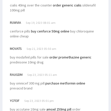
cialis 40mg over the counter
order generic cialis
sildenafil
100mg pill
RUWVIA
Sep 19, 2023 08:01 am
cenforce pills
buy cenforce 50mg online
buy chloroquine
online cheap
MOVATS
Sep 21, 2023 05:50 am
buy modafinil pills for sale
order promethazine generic
prednisone 10mg drug
RAUGDM
Sep 23, 2023 05:11 am
buy omnicef 300 mg pill
purchase metformin online
prevacid brand
YCFEIF
Sep 23, 2023 05:01 pm
buy accutane 10mg sale
amoxil 250mg pill
order