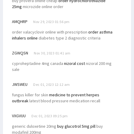
buy provera online cheap
order hydrochlorothiazide
25mg
microzide online order
AMQHRP
Nov 29, 2023 01:56 pm
order valacyclovir online with prescription
order asthma
inhalers online
diabetes type 2 diagnostic criteria
ZGWQSN
Nov 30, 2023 01:41 am
cyproheptadine 4mg canada
nizoral cost
nizoral 200 mg
sale
JWSWEU
Dec 01, 2023 12:12 am
fungus killer for skin
medicine to prevent herpes
outbreak
latest blood pressure medication recall
VXGVUU
Dec 01, 2023 09:25 pm
generic duloxetine 20mg
buy glucotrol 5mg pill
buy
modafinil 200mg