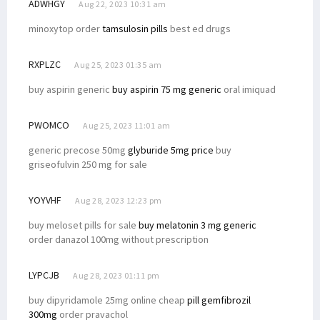
ADWHGY
Aug 22, 2023 10:31 am
minoxytop order
tamsulosin pills
best ed drugs
RXPLZC
Aug 25, 2023 01:35 am
buy aspirin generic
buy aspirin 75 mg generic
oral imiquad
PWOMCO
Aug 25, 2023 11:01 am
generic precose 50mg
glyburide 5mg price
buy
griseofulvin 250 mg for sale
YOYVHF
Aug 28, 2023 12:23 pm
buy meloset pills for sale
buy melatonin 3 mg generic
order danazol 100mg without prescription
LYPCJB
Aug 28, 2023 01:11 pm
buy dipyridamole 25mg online cheap
pill gemfibrozil
300mg
order pravachol