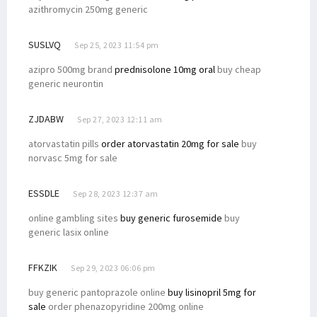
azithromycin 250mg generic
SUSLVQ
Sep 25, 2023 11:54 pm
azipro 500mg brand
prednisolone 10mg oral
buy cheap
generic neurontin
ZJDABW
Sep 27, 2023 12:11 am
atorvastatin pills
order atorvastatin 20mg for sale
buy
norvasc 5mg for sale
ESSDLE
Sep 28, 2023 12:37 am
online gambling sites
buy generic furosemide
buy
generic lasix online
FFKZIK
Sep 29, 2023 06:06 pm
buy generic pantoprazole online
buy lisinopril 5mg for
sale
order phenazopyridine 200mg online