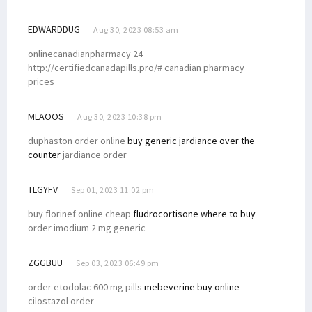
EDWARDDUG
Aug 30, 2023 08:53 am
onlinecanadianpharmacy 24
http://certifiedcanadapills.pro/# canadian pharmacy
prices
MLAOOS
Aug 30, 2023 10:38 pm
duphaston order online
buy generic jardiance over the
counter
jardiance order
TLGYFV
Sep 01, 2023 11:02 pm
buy florinef online cheap
fludrocortisone where to buy
order imodium 2 mg generic
ZGGBUU
Sep 03, 2023 06:49 pm
order etodolac 600 mg pills
mebeverine buy online
cilostazol order