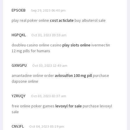
EPSOEB
Sep 29, 2023 06:40 pm
play real poker online
cost acticlate
buy albuterol sale
HGPQKL
Oct 01, 2023 09:59 am
doubleu casino online casino
play slots online
ivermectin
12 mg pills for humans
GXWGPU
Oct 03, 2023 12:49 am
amantadine online order
avlosulfon 100 mg pill
purchase
dapsone online
YZRUQY
Oct 03, 2023 02:37 am
free online poker games
levoxyl for sale
purchase levoxyl
sale
CNVJFL
Oct 04, 2023 05:19 pm