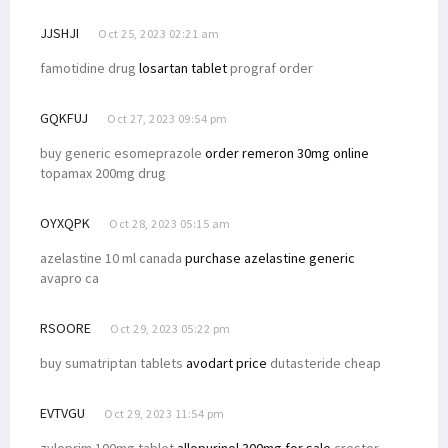
JJSHJI
Oct 25, 2023 02:21 am
famotidine drug
losartan tablet
prograf order
GQKFUJ
Oct 27, 2023 09:54 pm
buy generic esomeprazole
order remeron 30mg online
topamax 200mg drug
OYXQPK
Oct 28, 2023 05:15 am
azelastine 10 ml canada
purchase azelastine generic
avapro ca
RSOORE
Oct 29, 2023 05:22 pm
buy sumatriptan tablets
avodart price
dutasteride cheap
EVTVGU
Oct 29, 2023 11:54 pm