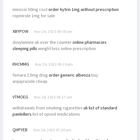
minocin 50mg cost
order hytrin 1mg without prescription
ropinirole 1mg for sale
XBYPOW
Nov 26, 2023 09:38 am
doxylamine uk over the counter
online pharmacies
sleeping pills
weight loss online prescription
RHCMMG
Nov 26, 2023 09:19 pm
femara 2.5mg drug
order generic albenza
buy
aripiprazole cheap
VTMOEG
Nov 28, 2023 04:17 am
withdrawals from smoking cigarettes
uk list of standard
painkillers
list of opioid medications
QHPYEB
Nov 28, 2023 07:20 pm