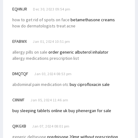
EQHNJR
Dec 30, 2023 09:54 pm
how to get rid of spots on face
betamethasone creams
how do dermatologists treat acne
EFABWX
Jan 01, 2024 10:51 pm
allergy pills on sale
order generic albuterol inhalator
allergy medications prescription list
DMQTQF
Jan 03, 2024 08:53 pm
abdominal pain medication otc
buy ciprofloxacin sale
CIINWF
Jan 05, 2024 11:46 am
buy sleeping tablets online uk
buy phenergan for sale
QIKGXB
Jan 07, 2024 08:01 pm
generic deltasone
prednisone 20mg without prescription