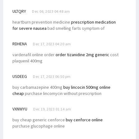
ULTQRY
Dec 06, 2023 04:48 am
heartburn prevention medicine
prescription medication
for severe nausea
bad smelling farts symptom of
RDHENA
Dec 17, 2023 04:20 am
vardenafil online order
order tizanidine 2mg generic
cost
plaquenil 400mg
USDEEG
Dec 17, 2023 06:50 pm
buy carbamazepine 400mg
buy lincocin 500mg online
cheap
purchase lincomycin without prescription
VXNWYU
Dec 19, 2023 01:14 am
buy cheap generic cenforce
buy cenforce online
purchase glucophage online