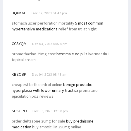
BQUKAE
Dec 02, 2023 04:47 pm
stomach ulcer perforation mortality
5 most common
hypertensive medications
relief from uti at night
CCSYQM
Dec 03, 2023 04:24 pm
promethazine 25mg cost
best male ed pills
ivermectin 1
topical cream
KBZOBP
Dec 04, 2023 08:43 am
cheapest birth control online
benign prostatic
hyperplasia with lower urinary tract sx
premature
ejaculation pills reviews
SCSOPO
Dec 05, 2023 12:10 pm
order deltasone 20mg for sale
buy prednisone
medication
buy amoxicillin 250mg online