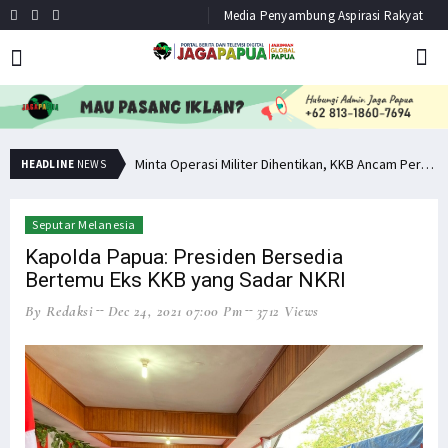
Media Penyambung Aspirasi Rakyat
Hindari Bias Definisi, Filep: Perlu Definisi Khusus Afiliasi KKB
Minta Operasi Militer Dihentikan, KKB Ancam Perang Serentak
HEADLINE
NEWS
Seputar Melanesia
Kapolda Papua: Presiden Bersedia
Bertemu Eks KKB yang Sadar NKRI
By Redaksi
Dec 24, 2021 07:00 Pm
3712 Views