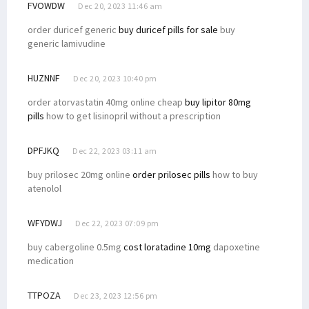
FVOWDW
Dec 20, 2023 11:46 am
order duricef generic
buy duricef pills for sale
buy
generic lamivudine
HUZNNF
Dec 20, 2023 10:40 pm
order atorvastatin 40mg online cheap
buy lipitor 80mg
pills
how to get lisinopril without a prescription
DPFJKQ
Dec 22, 2023 03:11 am
buy prilosec 20mg online
order prilosec pills
how to buy
atenolol
WFYDWJ
Dec 22, 2023 07:09 pm
buy cabergoline 0.5mg
cost loratadine 10mg
dapoxetine
medication
TTPOZA
Dec 23, 2023 12:56 pm