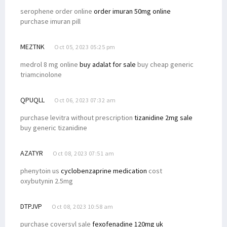
serophene order online
order imuran 50mg online
purchase imuran pill
MEZTNK
Oct 05, 2023 05:25 pm
medrol 8 mg online
buy adalat for sale
buy cheap generic
triamcinolone
QPUQLL
Oct 06, 2023 07:32 am
purchase levitra without prescription
tizanidine 2mg sale
buy generic tizanidine
AZATYR
Oct 08, 2023 07:51 am
phenytoin us
cyclobenzaprine medication
cost
oxybutynin 2.5mg
DTPJVP
Oct 08, 2023 10:58 am
purchase coversyl sale
fexofenadine 120mg uk