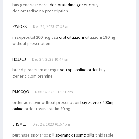
buy generic medrol
desloratadine generic
buy
desloratadine no prescription
ZWIOXK
Dec 24, 2023 07:35 am
misoprostol 200mcg usa
oral diltiazem
diltiazem 180mg
without prescription
HXJXCJ
Dec 24, 2023 10:47 pm
brand piracetam 800mg
nootropil online order
buy
generic clomipramine
PMCCQO
Dec 26, 2023 12:21 am
order acyclovir without prescription
buy zovirax 400mg
online
order rosuvastatin 20mg
JHSMLJ
Dec 26, 2023 01:57 pm
purchase sporanox pill
sporanox 100mg pills
tinidazole