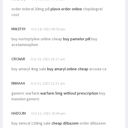
order inderal 20mg pill
plavix order online
clopidogrel
cost
MWZFXY
Oct 18, 2023 09:50 pm
buy nortriptyline online cheap
buy pamelor pill
buy
acetaminophen
CRCNAR
Oct 19, 2023 10:17 am
buy amaryl 4mg sale
buy amaryl online cheap
arcoxia ca
NNHAAA
Oct 21, 2023 11:32 am
generic warfarin
warfarin 5mg without prescription
buy
maxolon generic
HADOJM
Oct 22, 2023 10:44 pm
buy xenical 120mg sale
cheap diltiazem
order diltiazem