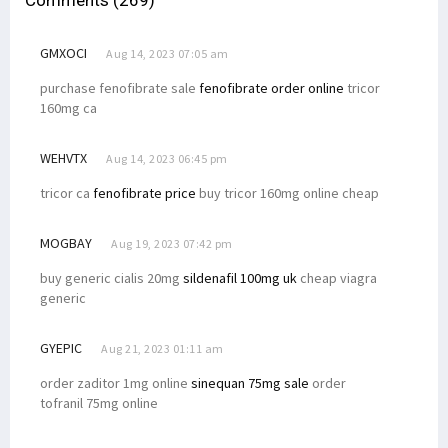
Comments (269)
GMXOCI
Aug 14, 2023 07:05 am
purchase fenofibrate sale
fenofibrate order online
tricor
160mg ca
WEHVTX
Aug 14, 2023 06:45 pm
tricor ca
fenofibrate price
buy tricor 160mg online cheap
MOGBAY
Aug 19, 2023 07:42 pm
buy generic cialis 20mg
sildenafil 100mg uk
cheap viagra
generic
GYEPIC
Aug 21, 2023 01:11 am
order zaditor 1mg online
sinequan 75mg sale
order
tofranil 75mg online