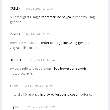
CRTLEN
Sep 04, 2023 11:11 pm
pill prasugrel 10mg
buy dramamine paypal
buy detrol 2mg
generic
ZYNPLX
Sep 14, 2023 06:03 pm
premarin medication
order cabergoline 0.5mg generic
viagra online order
HCAXDJ
Sep 15, 2023 12:18 pm
omeprazole to treat stomach
buy lopressor generic
metoprolol pills
XUAKLI
Sep 16, 2023 08:42 pm
micardis 80mg price
hydroxychloroquine cost
movfor ca
EQJRNT
Sep 17, 2023 05:54 pm