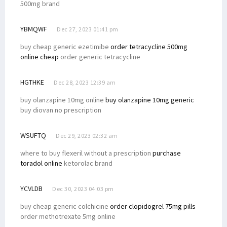
500mg brand
YBMQWF
Dec 27, 2023 01:41 pm
buy cheap generic ezetimibe
order tetracycline 500mg
online cheap
order generic tetracycline
HGTHKE
Dec 28, 2023 12:39 am
buy olanzapine 10mg online
buy olanzapine 10mg generic
buy diovan no prescription
WSUFTQ
Dec 29, 2023 02:32 am
where to buy flexeril without a prescription
purchase
toradol online
ketorolac brand
YCVLDB
Dec 30, 2023 04:03 pm
buy cheap generic colchicine
order clopidogrel 75mg pills
order methotrexate 5mg online