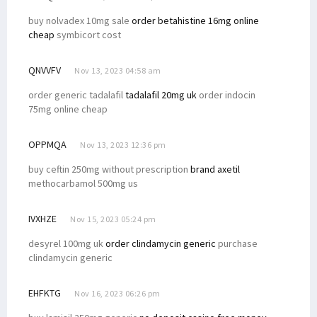
buy nolvadex 10mg sale
order betahistine 16mg online
cheap
symbicort cost
QNVVFV
Nov 13, 2023 04:58 am
order generic tadalafil
tadalafil 20mg uk
order indocin
75mg online cheap
OPPMQA
Nov 13, 2023 12:36 pm
buy ceftin 250mg without prescription
brand axetil
methocarbamol 500mg us
IVXHZE
Nov 15, 2023 05:24 pm
desyrel 100mg uk
order clindamycin generic
purchase
clindamycin generic
EHFKTG
Nov 16, 2023 06:26 pm