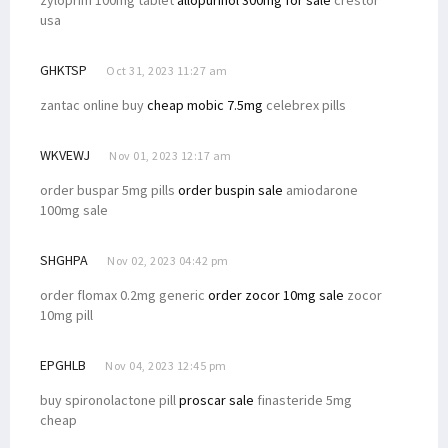
zyloprim 100mg tablet
allopurinol 300mg for sale
crestor
usa
GHKTSP
Oct 31, 2023 11:27 am
zantac online buy
cheap mobic 7.5mg
celebrex pills
WKVEWJ
Nov 01, 2023 12:17 am
order buspar 5mg pills
order buspin sale
amiodarone
100mg sale
SHGHPA
Nov 02, 2023 04:42 pm
order flomax 0.2mg generic
order zocor 10mg sale
zocor
10mg pill
EPGHLB
Nov 04, 2023 12:45 pm
buy spironolactone pill
proscar sale
finasteride 5mg
cheap