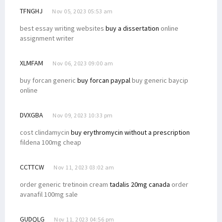
TFNGHJ
Nov 05, 2023 05:53 am
best essay writing websites
buy a dissertation
online
assignment writer
XLMFAM
Nov 06, 2023 09:00 am
buy forcan generic
buy forcan paypal
buy generic baycip
online
DVXGBA
Nov 09, 2023 10:33 pm
cost clindamycin
buy erythromycin without a prescription
fildena 100mg cheap
CCTTCW
Nov 11, 2023 03:02 am
order generic tretinoin cream
tadalis 20mg canada
order
avanafil 100mg sale
GUDQLG
Nov 11, 2023 04:56 pm