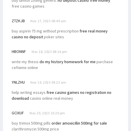
buy lamisil 250mg generic
no deposit casino free money
free casino games
ZTZKJB
Nov 17, 2023 08:49 am
buy aspirin 75 mg without prescription
free real money
casino no deposit
poker sites
HBONNF
Nov 18, 2023 08:16 pm
write my thesis
do my history homework for me
purchase
cefixime online
YNLZHU
Nov 19, 2023 04:23 am
help writing essays
free casino games no registration no
download
casino online real money
GCIXUF
Nov 20, 2023 10:20 pm
buy trimox 500mg pills
order amoxicillin 500mg for sale
clarithromycin 500mg price