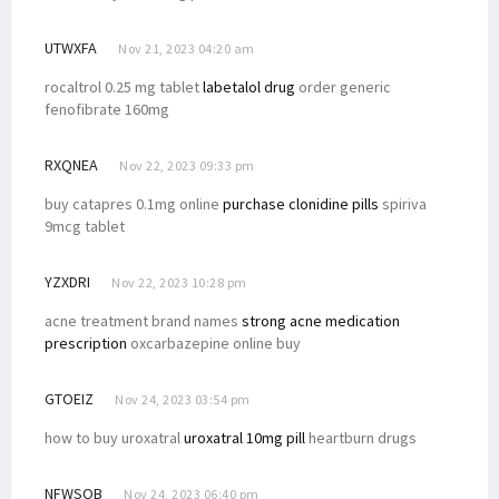
UTWXFA
Nov 21, 2023 04:20 am
rocaltrol 0.25 mg tablet
labetalol drug
order generic
fenofibrate 160mg
RXQNEA
Nov 22, 2023 09:33 pm
buy catapres 0.1mg online
purchase clonidine pills
spiriva
9mcg tablet
YZXDRI
Nov 22, 2023 10:28 pm
acne treatment brand names
strong acne medication
prescription
oxcarbazepine online buy
GTOEIZ
Nov 24, 2023 03:54 pm
how to buy uroxatral
uroxatral 10mg pill
heartburn drugs
NFWSOB
Nov 24, 2023 06:40 pm