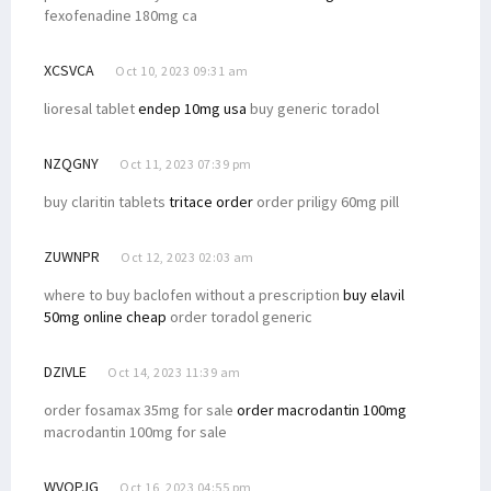
fexofenadine 180mg ca
XCSVCA
Oct 10, 2023 09:31 am
lioresal tablet
endep 10mg usa
buy generic toradol
NZQGNY
Oct 11, 2023 07:39 pm
buy claritin tablets
tritace order
order priligy 60mg pill
ZUWNPR
Oct 12, 2023 02:03 am
where to buy baclofen without a prescription
buy elavil
50mg online cheap
order toradol generic
DZIVLE
Oct 14, 2023 11:39 am
order fosamax 35mg for sale
order macrodantin 100mg
macrodantin 100mg for sale
WVOPJG
Oct 16, 2023 04:55 pm