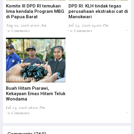
Komite III DPD RI temukan
DPD RI: KLH tindak tegas
Su
lima kendala Program MBG
perusahaan ekstraksi cat di
Ba
di Papua Barat
Manokwari
Pa
Aug 01, 2026 10:00 Am
Jul 24, 2026 04:00 Pm
Jul
0 Comments
0 Comments
0
Buah Hitam Piarawi,
An
Kekayaan Emas Hitam Teluk
Me
Wondama
Pe
Jul 23, 2026 06:00 Pm
Jun
0 Comments
2