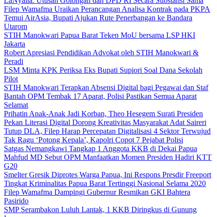
LaNyalla: Utusan Golongan dan DPD RI Secara Substansi Sama
Filep Wamafma Uraikan Perancangan Analisa Kontrak pada PKPA
Temui AirAsia, Bupati Ajukan Rute Penerbangan ke Bandara
Utarom
STIH Manokwari Papua Barat Teken MoU bersama LSP HKI
Jakarta
Robert Apresiasi Pendidikan Advokat oleh STIH Manokwari &
Peradi
LSM Minta KPK Periksa Eks Bupati Supiori Soal Dana Sekolah
Pilot
STIH Manokwari Terapkan Absensi Digital bagi Pegawai dan Staf
Bantah OPM Tembak 17 Aparat, Polisi Pastikan Semua Aparat
Selamat
Prihatin Anak-Anak Jadi Korban, Theo Hesegem Surati Presiden
Pekan Literasi Digital Dorong Kreativitas Masyarakat Adat Saireri
Tutup DLA, Filep Harap Percepatan Digitalisasi 4 Sektor Terwujud
Tak Ragu ‘Potong Kepala’, Kapolri Copot 7 Pejabat Polisi
Satgas Nemangkawi Tangkap 1 Anggota KKB di Dekai Papua
Mahfud MD Sebut OPM Manfaatkan Momen Presiden Hadiri KTT
G20
Smelter Gresik Diprotes Warga Papua, Ini Respons Presdir Freeport
Tingkat Kriminalitas Papua Barat Tertinggi Nasional Selama 2020
Filep Wamafma Dampingi Gubernur Resmikan GKI Bahtera
Pasirido
SMP Serambakon Luluh Lantak, 1 KKB Diringkus di Gunung