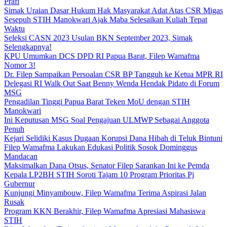
Prafi
Simak Uraian Dasar Hukum Hak Masyarakat Adat Atas CSR Migas
Sesepuh STIH Manokwari Ajak Maba Selesaikan Kuliah Tepat
Waktu
Seleksi CASN 2023 Usulan BKN September 2023, Simak
Selengkapnya!
KPU Umumkan DCS DPD RI Papua Barat, Filep Wamafma
Nomor 3!
Dr. Filep Sampaikan Persoalan CSR BP Tangguh ke Ketua MPR RI
Delegasi RI Walk Out Saat Benny Wenda Hendak Pidato di Forum
MSG
Pengadilan Tinggi Papua Barat Teken MoU dengan STIH
Manokwari
Ini Keputusan MSG Soal Pengajuan ULMWP Sebagai Anggota
Penuh
Kejari Selidiki Kasus Dugaan Korupsi Dana Hibah di Teluk Bintuni
Filep Wamafma Lakukan Edukasi Politik Sosok Dominggus
Mandacan
Maksimalkan Dana Otsus, Senator Filep Sarankan Ini ke Pemda
Kepala LP2BH STIH Soroti Tajam 10 Program Prioritas Pj
Gubernur
Kunjungi Minyambouw, Filep Wamafma Terima Aspirasi Jalan
Rusak
Program KKN Berakhir, Filep Wamafma Apresiasi Mahasiswa
STIH