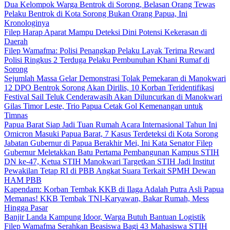
Dua Kelompok Warga Bentrok di Sorong, Belasan Orang Tewas
Pelaku Bentrok di Kota Sorong Bukan Orang Papua, Ini
Kronologinya
Filep Harap Aparat Mampu Deteksi Dini Potensi Kekerasan di
Daerah
Filep Wamafma: Polisi Penangkap Pelaku Layak Terima Reward
Polisi Ringkus 2 Terduga Pelaku Pembunuhan Khani Rumaf di
Sorong
Sejumlah Massa Gelar Demonstrasi Tolak Pemekaran di Manokwari
12 DPO Bentrok Sorong Akan Dirilis, 10 Korban Teridentifikasi
Festival Sail Teluk Cenderawasih Akan Diluncurkan di Manokwari
Gilas Timor Leste, Trio Papua Cetak Gol Kemenangan untuk
Timnas
Papua Barat Siap Jadi Tuan Rumah Acara Internasional Tahun Ini
Omicron Masuki Papua Barat, 7 Kasus Terdeteksi di Kota Sorong
Jabatan Gubernur di Papua Berakhir Mei, Ini Kata Senator Filep
Gubernur Meletakkan Batu Pertama Pembangunan Kampus STIH
DN ke-47, Ketua STIH Manokwari Targetkan STIH Jadi Institut
Pewakilan Tetap RI di PBB Angkat Suara Terkait SPMH Dewan
HAM PBB
Kapendam: Korban Tembak KKB di Ilaga Adalah Putra Asli Papua
Memanas! KKB Tembak TNI-Karyawan, Bakar Rumah, Mess
Hingga Pasar
Banjir Landa Kampung Idoor, Warga Butuh Bantuan Logistik
Filep Wamafma Serahkan Beasiswa Bagi 43 Mahasiswa STIH