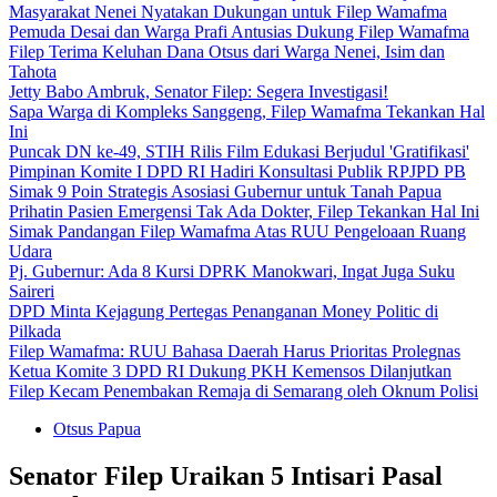
Masyarakat Nenei Nyatakan Dukungan untuk Filep Wamafma
Pemuda Desai dan Warga Prafi Antusias Dukung Filep Wamafma
Filep Terima Keluhan Dana Otsus dari Warga Nenei, Isim dan
Tahota
Jetty Babo Ambruk, Senator Filep: Segera Investigasi!
Sapa Warga di Kompleks Sanggeng, Filep Wamafma Tekankan Hal
Ini
Puncak DN ke-49, STIH Rilis Film Edukasi Berjudul 'Gratifikasi'
Pimpinan Komite I DPD RI Hadiri Konsultasi Publik RPJPD PB
Simak 9 Poin Strategis Asosiasi Gubernur untuk Tanah Papua
Prihatin Pasien Emergensi Tak Ada Dokter, Filep Tekankan Hal Ini
Simak Pandangan Filep Wamafma Atas RUU Pengeloaan Ruang
Udara
Pj. Gubernur: Ada 8 Kursi DPRK Manokwari, Ingat Juga Suku
Saireri
DPD Minta Kejagung Pertegas Penanganan Money Politic di
Pilkada
Filep Wamafma: RUU Bahasa Daerah Harus Prioritas Prolegnas
Ketua Komite 3 DPD RI Dukung PKH Kemensos Dilanjutkan
Filep Kecam Penembakan Remaja di Semarang oleh Oknum Polisi
Otsus Papua
Senator Filep Uraikan 5 Intisari Pasal