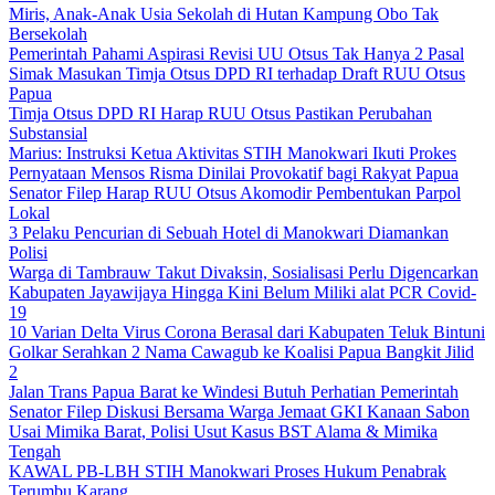
Miris, Anak-Anak Usia Sekolah di Hutan Kampung Obo Tak
Bersekolah
Pemerintah Pahami Aspirasi Revisi UU Otsus Tak Hanya 2 Pasal
Simak Masukan Timja Otsus DPD RI terhadap Draft RUU Otsus
Papua
Timja Otsus DPD RI Harap RUU Otsus Pastikan Perubahan
Substansial
Marius: Instruksi Ketua Aktivitas STIH Manokwari Ikuti Prokes
Pernyataan Mensos Risma Dinilai Provokatif bagi Rakyat Papua
Senator Filep Harap RUU Otsus Akomodir Pembentukan Parpol
Lokal
3 Pelaku Pencurian di Sebuah Hotel di Manokwari Diamankan
Polisi
Warga di Tambrauw Takut Divaksin, Sosialisasi Perlu Digencarkan
Kabupaten Jayawijaya Hingga Kini Belum Miliki alat PCR Covid-
19
10 Varian Delta Virus Corona Berasal dari Kabupaten Teluk Bintuni
Golkar Serahkan 2 Nama Cawagub ke Koalisi Papua Bangkit Jilid
2
Jalan Trans Papua Barat ke Windesi Butuh Perhatian Pemerintah
Senator Filep Diskusi Bersama Warga Jemaat GKI Kanaan Sabon
Usai Mimika Barat, Polisi Usut Kasus BST Alama & Mimika
Tengah
KAWAL PB-LBH STIH Manokwari Proses Hukum Penabrak
Terumbu Karang