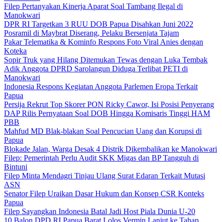
Filep Pertanyakan Kinerja Aparat Soal Tambang Ilegal di
Manokwari
DPR RI Targetkan 3 RUU DOB Papua Disahkan Juni 2022
Posramil di Maybrat Diserang, Pelaku Bersenjata Tajam
Pakar Telematika & Kominfo Respons Foto Viral Anies dengan
Koteka
Sopir Truk yang Hilang Ditemukan Tewas dengan Luka Tembak
Adik Anggota DPRD Sarolangun Diduga Terlibat PETI di
Manokwari
Indonesia Respons Kegiatan Anggota Parlemen Eropa Terkait
Papua
Persija Rekrut Top Skorer PON Ricky Cawor, Isi Posisi Penyerang
DAP Rilis Pernyataan Soal DOB Hingga Komisaris Tinggi HAM
PBB
Mahfud MD Blak-blakan Soal Pencucian Uang dan Korupsi di
Papua
Blokade Jalan, Warga Desak 4 Distrik Dikembalikan ke Manokwari
Filep: Pemerintah Perlu Audit SKK Migas dan BP Tangguh di
Bintuni
Filep Minta Mendagri Tinjau Ulang Surat Edaran Terkait Mutasi
ASN
Senator Filep Uraikan Dasar Hukum dan Konsep CSR Konteks
Papua
Filep Sayangkan Indonesia Batal Jadi Host Piala Dunia U-20
10 Balon DPD RI Papua Barat Lolos Vermin Lanjut ke Tahap