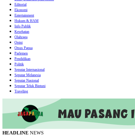
Editorial
Ekonomi
Entertainment
Hukum & HAM
Info Publik
Kesehatan
Olahraga
Opini
Otsus Papua
Parlemen
Pendidikan
Politik
Seputar Internasional
Seputar Melanesia
Seputar Nasional
Seputar Teluk Bintuni
Traveling
HEADLINE
NEWS