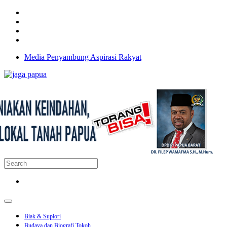
Media Penyambung Aspirasi Rakyat
Biak & Supiori
Budaya dan Biografi Tokoh