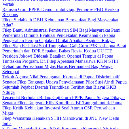
Verfak
Ratusan Guru PPPK Demo Tuntut Gaji, Pemprov PBD Berikan
Respons
Filep: Sudahkah DBH Kehutanan Bermanfaat Bagi Masyarakat
Adat?
Filep Bantu Administrasi Pembuatan SIM Bagi Masyarakat Pami
Pemerintah Diminta Evaluasi Pendekatan Keamanan di Papua
Pengesahan Perppu Ciptaker Dinilai Abaikan Aspirasi Rakyat
Filep Siap Fasilitasi Soal Tunggakan Gaji Guru P3K se-Papua Barat
Pemerintah dan DPR Sepakati Bahas Revisi Kedua UU ITE
Presiden Jokowi Didesak Batalkan Operasi Tempur di Papua
Tuntaskan Program, Dr. Filep Apresiasi Mahasiswa KKN STIH
Kehadiran Perusahaan Migas Harus Bermanfaat Bagi Warga
Setempat
Tokoh Agama Nilai Penanganan Korupsi di Papua Diskriminatif
Senator Filep Tanggapi Upaya Penyelamatan Pilot Susi Air di Papua
Sejumlah Pejabat Daerah Terindikasi Terlibat dan Biayai KKB
Nduga
Tersendat Berbulan-Bulan, Gaji Guru PPPK Papua Segera Dibayar
Senator Filep Tanggapi Rilis Kontribusi BP Tangguh untuk Papua
Filep Kritik Kebijakan Investasi Soal Aturan CSR Perusahaan
Migas
Filep Wamafma Kenalkan STIH Manokwari di JNU New Delhi
India
8 Tahun Mengabdi, Guru SD di Kamundan Konsumsi Air Hujan