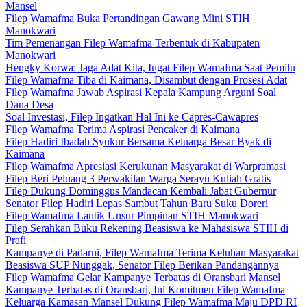
Mansel
Filep Wamafma Buka Pertandingan Gawang Mini STIH
Manokwari
Tim Pemenangan Filep Wamafma Terbentuk di Kabupaten
Manokwari
Hengky Korwa: Jaga Adat Kita, Ingat Filep Wamafma Saat Pemilu
Filep Wamafma Tiba di Kaimana, Disambut dengan Prosesi Adat
Filep Wamafma Jawab Aspirasi Kepala Kampung Arguni Soal
Dana Desa
Soal Investasi, Filep Ingatkan Hal Ini ke Capres-Cawapres
Filep Wamafma Terima Aspirasi Pencaker di Kaimana
Filep Hadiri Ibadah Syukur Bersama Keluarga Besar Byak di
Kaimana
Filep Wamafma Apresiasi Kerukunan Masyarakat di Warpramasi
Filep Beri Peluang 3 Perwakilan Warga Serayu Kuliah Gratis
Filep Dukung Dominggus Mandacan Kembali Jabat Gubernur
Senator Filep Hadiri Lepas Sambut Tahun Baru Suku Doreri
Filep Wamafma Lantik Unsur Pimpinan STIH Manokwari
Filep Serahkan Buku Rekening Beasiswa ke Mahasiswa STIH di
Prafi
Kampanye di Padarni, Filep Wamafma Terima Keluhan Masyarakat
Beasiswa SUP Nunggak, Senator Filep Berikan Pandangannya
Filep Wamafma Gelar Kampanye Terbatas di Oransbari Mansel
Kampanye Terbatas di Oransbari, Ini Komitmen Filep Wamafma
Keluarga Kamasan Mansel Dukung Filep Wamafma Maju DPD RI