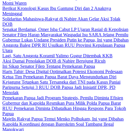
Momi Waren
Berikut Kronologi Kasus Ibu Gantung Diri dan 2 Anaknya
Meninggal
Solidaritas Mahasiswa-Rakyat di Nabire Akan Gelar Aksi Tolak
DOB
Sepakat Berdamai, Omer Isba Cabut LP Ujaran Rasial di Kepolisian
Senator Filep Harap Masyarakat Waspadai Isu SARA Jelang Pemilu
Gubernur Lukas Undang Presiden Putin ke Papua, Ini yang Dibahas
Anggota Baleg DPR RI Usulkan RUU Provinsi Kepulauan Papua
Utara
Lagi, Satu Anggota Koramil Yalimo Gugur Ditembak KKB
Aksi Damai Penolakan DOB di Nabire Berujung Ricuh
Ini Sikap Senator Filep Tentang Pemekaran Papua
Haris Tahir: Desa Digital Optimalkan Potensi Ekonomi Pedesaan
Ketua Tim Pemekaran Papua Barat Daya Mengundurkan Diri
Kejagung Tetapkan Satu Tersangka dari TNI pada Kasus Paniai
Paripurna Setujui 3 RUU DOB Papua Jadi Inisiatif DPR, PD
Menolak
Pemekaran Papua Jadi Program Strategis, Pemilu Diminta Efisien
Gubernur dan Kapolda Resmikan Pura Milik Polda Papua Barat
RUU Pemekaran Diminta Dibatalkan Hingga Respons Para Tokoh
Papua
Majelis Rakyat Papua Temui Menko Polhukam, Ini yang Dibahas
Kapolda Koordinasi dengan Bareskrim Soal Tambang Ilegal
Manokwari