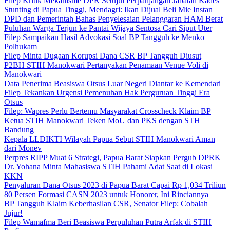
Filep Kritik Mekanisme DPR Setujui Perpanjangan Jabatan Kades
Stunting di Papua Tinggi, Mendagri: Ikan Dijual Beli Mie Instan
DPD dan Pemerintah Bahas Penyelesaian Pelanggaran HAM Berat
Puluhan Warga Terjun ke Pantai Wijaya Sentosa Cari Siput Uter
Filep Sampaikan Hasil Advokasi Soal BP Tangguh ke Menko
Polhukam
Filep Minta Dugaan Korupsi Dana CSR BP Tangguh Diusut
P2BH STIH Manokwari Pertanyakan Penamaan Venue Voli di
Manokwari
Data Penerima Beasiswa Otsus Luar Negeri Diantar ke Kemendari
Filep Tekankan Urgensi Pemenuhan Hak Perguruan Tinggi Era
Otsus
Filep: Wapres Perlu Bertemu Masyarakat Crosscheck Klaim BP
Ketua STIH Manokwari Teken MoU dan PKS dengan STH
Bandung
Kepala LLDIKTI Wilayah Papua Sebut STIH Manokwari Aman
dari Monev
Perpres RIPP Muat 6 Strategi, Papua Barat Siapkan Pergub DPRK
Dr. Yohana Minta Mahasiswa STIH Pahami Adat Saat di Lokasi
KKN
Penyaluran Dana Otsus 2023 di Papua Barat Capai Rp 1,034 Triliun
80 Persen Formasi CASN 2023 untuk Honorer, Ini Rinciannya
BP Tangguh Klaim Keberhasilan CSR, Senator Filep: Cobalah
Jujur!
Filep Wamafma Beri Beasiswa Perpuluhan Putra Arfak di STIH