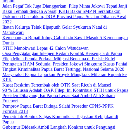
Impura
Jalan Pegaf Tak Juga Dianggarkan, Filep Minta Jokowi Tepati Janji
Baku Tembak dengan Aparat, KKB Bakar SMP N Serambakon
Dokumen Diserahkan, DOB Provinsi Papua Selatan Dibahas Awal
2022
Ikatan Kelurga Teluk Elpaputih Gelar Syukuran Natal di
Manokwari
Kemenangan Bupati Johny Cabut Izin Sawit Masuk 5 Kemenangan
Dunia
STIH Manokwari Lepas 42 Calon Wisudawan
Opsi Penggalangan Intelijen Redam Konflik Bersenjata di Papua
Filep Minta Pemda Perkuat Mitigasi Bencana di Pesisir Rufei
Peringatan HAM Sedunia, Presiden Jokowi Singgung Kasus Paniai
Tingkat Kriminalitas Papua Barat Tertinggi Nasional Selama 2020
Masyarakat Papua Laporkan Proyek Mangkrak Miliaran Rupiah ke
KPK
Kasat Reskrim Tertembak oleh OTK Saat Ricuh di Mansel
90 % Lulusan Adalah OAP, Filep: Ini Kontribusi STIH untuk Papua
Presiden Dibayangi Isu Papua Lepas Saat Ambil Alih Saham
Freeport
Pemprov Papua Barat Diduga Salahi Prosedur CPNS-PPPK
Formasi 2018
Pemerintah Bentuk Satgas Komunikasi Tegaskan Kebijakan di
Papua
Gubernur Didesak Ambil Langkah Konkret untuk Pengungsi