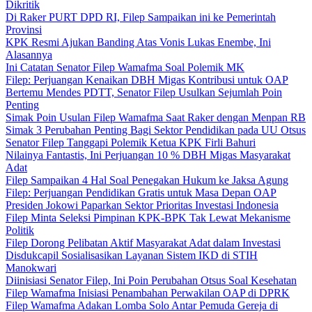
Dikritik
Di Raker PURT DPD RI, Filep Sampaikan ini ke Pemerintah
Provinsi
KPK Resmi Ajukan Banding Atas Vonis Lukas Enembe, Ini
Alasannya
Ini Catatan Senator Filep Wamafma Soal Polemik MK
Filep: Perjuangan Kenaikan DBH Migas Kontribusi untuk OAP
Bertemu Mendes PDTT, Senator Filep Usulkan Sejumlah Poin
Penting
Simak Poin Usulan Filep Wamafma Saat Raker dengan Menpan RB
Simak 3 Perubahan Penting Bagi Sektor Pendidikan pada UU Otsus
Senator Filep Tanggapi Polemik Ketua KPK Firli Bahuri
Nilainya Fantastis, Ini Perjuangan 10 % DBH Migas Masyarakat
Adat
Filep Sampaikan 4 Hal Soal Penegakan Hukum ke Jaksa Agung
Filep: Perjuangan Pendidikan Gratis untuk Masa Depan OAP
Presiden Jokowi Paparkan Sektor Prioritas Investasi Indonesia
Filep Minta Seleksi Pimpinan KPK-BPK Tak Lewat Mekanisme
Politik
Filep Dorong Pelibatan Aktif Masyarakat Adat dalam Investasi
Disdukcapil Sosialisasikan Layanan Sistem IKD di STIH
Manokwari
Diinisiasi Senator Filep, Ini Poin Perubahan Otsus Soal Kesehatan
Filep Wamafma Inisiasi Penambahan Perwakilan OAP di DPRK
Filep Wamafma Adakan Lomba Solo Antar Pemuda Gereja di