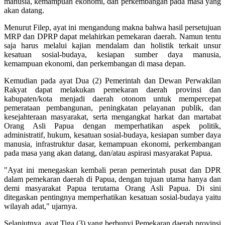
manusia, kemampuan ekonomi, dan perkembangan pada masa yang
akan datang.
Menurut Filep, ayat ini mengandung makna bahwa hasil persetujuan
MRP dan DPRP dapat melahirkan pemekaran daerah. Namun tentu
saja harus melalui kajian mendalam dan holistik terkait unsur
kesatuan sosial-budaya, kesiapan sumber daya manusia,
kemampuan ekonomi, dan perkembangan di masa depan.
Kemudian pada ayat Dua (2) Pemerintah dan Dewan Perwakilan
Rakyat dapat melakukan pemekaran daerah provinsi dan
kabupaten/kota menjadi daerah otonom untuk mempercepat
pemerataan pembangunan, peningkatan pelayanan publik, dan
kesejahteraan masyarakat, serta mengangkat harkat dan martabat
Orang Asli Papua dengan memperhatikan aspek politik,
administratif, hukum, kesatuan sosial-budaya, kesiapan sumber daya
manusia, infrastruktur dasar, kemampuan ekonomi, perkembangan
pada masa yang akan datang, dan/atau aspirasi masyarakat Papua.
"Ayat ini menegaskan kembali peran pemerintah pusat dan DPR
dalam pemekaran daerah di Papua, dengan tujuan utama hanya dan
demi masyarakat Papua terutama Orang Asli Papua. Di sini
ditegaskan pentingnya memperhatikan kesatuan sosial-budaya yaitu
wilayah adat," ujarnya.
Selanjutnya, ayat Tiga (3) yang berbunyi Pemekaran daerah provinsi