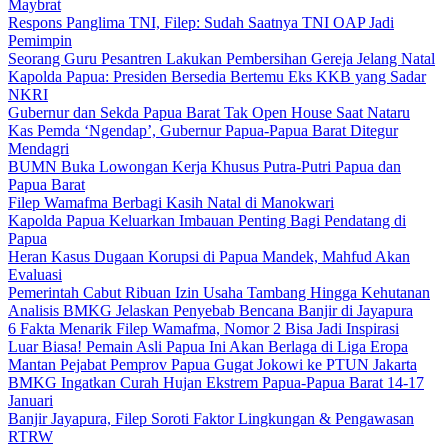
Maybrat
Respons Panglima TNI, Filep: Sudah Saatnya TNI OAP Jadi
Pemimpin
Seorang Guru Pesantren Lakukan Pembersihan Gereja Jelang Natal
Kapolda Papua: Presiden Bersedia Bertemu Eks KKB yang Sadar
NKRI
Gubernur dan Sekda Papua Barat Tak Open House Saat Nataru
Kas Pemda ‘Ngendap’, Gubernur Papua-Papua Barat Ditegur
Mendagri
BUMN Buka Lowongan Kerja Khusus Putra-Putri Papua dan
Papua Barat
Filep Wamafma Berbagi Kasih Natal di Manokwari
Kapolda Papua Keluarkan Imbauan Penting Bagi Pendatang di
Papua
Heran Kasus Dugaan Korupsi di Papua Mandek, Mahfud Akan
Evaluasi
Pemerintah Cabut Ribuan Izin Usaha Tambang Hingga Kehutanan
Analisis BMKG Jelaskan Penyebab Bencana Banjir di Jayapura
6 Fakta Menarik Filep Wamafma, Nomor 2 Bisa Jadi Inspirasi
Luar Biasa! Pemain Asli Papua Ini Akan Berlaga di Liga Eropa
Mantan Pejabat Pemprov Papua Gugat Jokowi ke PTUN Jakarta
BMKG Ingatkan Curah Hujan Ekstrem Papua-Papua Barat 14-17
Januari
Banjir Jayapura, Filep Soroti Faktor Lingkungan & Pengawasan
RTRW