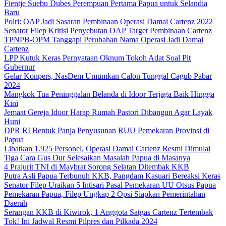
Fientje Suebu Dubes Perempuan Pertama Papua untuk Selandia
Baru
Polri: OAP Jadi Sasaran Pembinaan Operasi Damai Cartenz 2022
Senator Filep Kritisi Penyebutan OAP Target Pembinaan Cartenz
TPNPB-OPM Tanggapi Perubahan Nama Operasi Jadi Damai
Cartenz
LPP Kutuk Keras Pernyataan Oknum Tokoh Adat Soal Plt
Gubernur
Gelar Konpers, NasDem Umumkan Calon Tunggal Cagub Pabar
2024
Mangkok Tua Peninggalan Belanda di Idoor Terjaga Baik Hingga
Kini
Jemaat Gereja Idoor Harap Rumah Pastori Dibangun Agar Layak
Huni
DPR RI Bentuk Panja Penyusunan RUU Pemekaran Provinsi di
Papua
Libatkan 1.925 Personel, Operasi Damai Cartenz Resmi Dimulai
Tiga Cara Gus Dur Selesaikan Masalah Papua di Masanya
4 Prajurit TNI di Maybrat Sorong Selatan Ditembak KKB
Putra Asli Papua Terbunuh KKB, Pangdam Kasuari Bereaksi Keras
Senator Filep Uraikan 5 Intisari Pasal Pemekaran UU Otsus Papua
Pemekaran Papua, Filep Ungkap 2 Opsi Siapkan Pemerintahan
Daerah
Serangan KKB di Kiwirok, 1 Anggota Satgas Cartenz Tertembak
Tok! Ini Jadwal Resmi Pilpres dan Pilkada 2024