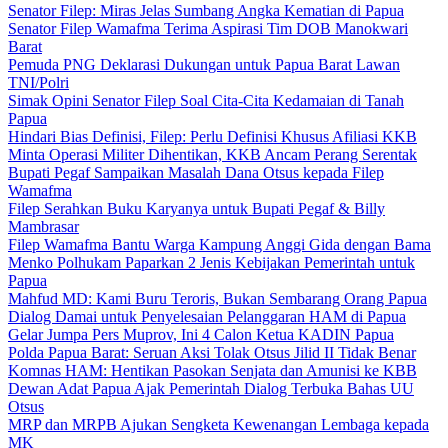
Senator Filep: Miras Jelas Sumbang Angka Kematian di Papua
Senator Filep Wamafma Terima Aspirasi Tim DOB Manokwari
Barat
Pemuda PNG Deklarasi Dukungan untuk Papua Barat Lawan
TNI/Polri
Simak Opini Senator Filep Soal Cita-Cita Kedamaian di Tanah
Papua
Hindari Bias Definisi, Filep: Perlu Definisi Khusus Afiliasi KKB
Minta Operasi Militer Dihentikan, KKB Ancam Perang Serentak
Bupati Pegaf Sampaikan Masalah Dana Otsus kepada Filep
Wamafma
Filep Serahkan Buku Karyanya untuk Bupati Pegaf & Billy
Mambrasar
Filep Wamafma Bantu Warga Kampung Anggi Gida dengan Bama
Menko Polhukam Paparkan 2 Jenis Kebijakan Pemerintah untuk
Papua
Mahfud MD: Kami Buru Teroris, Bukan Sembarang Orang Papua
Dialog Damai untuk Penyelesaian Pelanggaran HAM di Papua
Gelar Jumpa Pers Muprov, Ini 4 Calon Ketua KADIN Papua
Polda Papua Barat: Seruan Aksi Tolak Otsus Jilid II Tidak Benar
Komnas HAM: Hentikan Pasokan Senjata dan Amunisi ke KBB
Dewan Adat Papua Ajak Pemerintah Dialog Terbuka Bahas UU
Otsus
MRP dan MRPB Ajukan Sengketa Kewenangan Lembaga kepada
MK