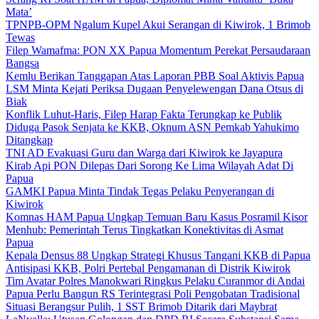
Mata’
TPNPB-OPM Ngalum Kupel Akui Serangan di Kiwirok, 1 Brimob
Tewas
Filep Wamafma: PON XX Papua Momentum Perekat Persaudaraan
Bangsa
Kemlu Berikan Tanggapan Atas Laporan PBB Soal Aktivis Papua
LSM Minta Kejati Periksa Dugaan Penyelewengan Dana Otsus di
Biak
Konflik Luhut-Haris, Filep Harap Fakta Terungkap ke Publik
Diduga Pasok Senjata ke KKB, Oknum ASN Pemkab Yahukimo
Ditangkap
TNI AD Evakuasi Guru dan Warga dari Kiwirok ke Jayapura
Kirab Api PON Dilepas Dari Sorong Ke Lima Wilayah Adat Di
Papua
GAMKI Papua Minta Tindak Tegas Pelaku Penyerangan di
Kiwirok
Komnas HAM Papua Ungkap Temuan Baru Kasus Posramil Kisor
Menhub: Pemerintah Terus Tingkatkan Konektivitas di Asmat
Papua
Kepala Densus 88 Ungkap Strategi Khusus Tangani KKB di Papua
Antisipasi KKB, Polri Pertebal Pengamanan di Distrik Kiwirok
Tim Avatar Polres Manokwari Ringkus Pelaku Curanmor di Andai
Papua Perlu Bangun RS Terintegrasi Poli Pengobatan Tradisional
Situasi Berangsur Pulih, 1 SST Brimob Ditarik dari Maybrat