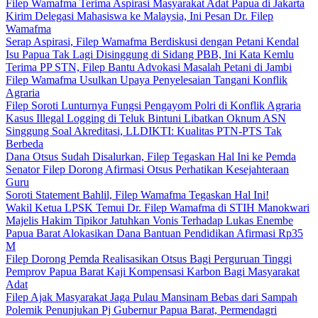
Filep Wamafma Terima Aspirasi Masyarakat Adat Papua di Jakarta
Kirim Delegasi Mahasiswa ke Malaysia, Ini Pesan Dr. Filep
Wamafma
Serap Aspirasi, Filep Wamafma Berdiskusi dengan Petani Kendal
Isu Papua Tak Lagi Disinggung di Sidang PBB, Ini Kata Kemlu
Terima PP STN, Filep Bantu Advokasi Masalah Petani di Jambi
Filep Wamafma Usulkan Upaya Penyelesaian Tangani Konflik
Agraria
Filep Soroti Lunturnya Fungsi Pengayom Polri di Konflik Agraria
Kasus Illegal Logging di Teluk Bintuni Libatkan Oknum ASN
Singgung Soal Akreditasi, LLDIKTI: Kualitas PTN-PTS Tak
Berbeda
Dana Otsus Sudah Disalurkan, Filep Tegaskan Hal Ini ke Pemda
Senator Filep Dorong Afirmasi Otsus Perhatikan Kesejahteraan
Guru
Soroti Statement Bahlil, Filep Wamafma Tegaskan Hal Ini!
Wakil Ketua LPSK Temui Dr. Filep Wamafma di STIH Manokwari
Majelis Hakim Tipikor Jatuhkan Vonis Terhadap Lukas Enembe
Papua Barat Alokasikan Dana Bantuan Pendidikan Afirmasi Rp35
M
Filep Dorong Pemda Realisasikan Otsus Bagi Perguruan Tinggi
Pemprov Papua Barat Kaji Kompensasi Karbon Bagi Masyarakat
Adat
Filep Ajak Masyarakat Jaga Pulau Mansinam Bebas dari Sampah
Polemik Penunjukan Pj Gubernur Papua Barat, Permendagri