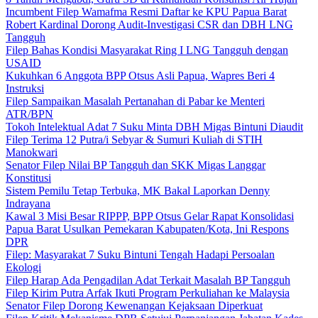
Incumbent Filep Wamafma Resmi Daftar ke KPU Papua Barat
Robert Kardinal Dorong Audit-Investigasi CSR dan DBH LNG
Tangguh
Filep Bahas Kondisi Masyarakat Ring I LNG Tangguh dengan
USAID
Kukuhkan 6 Anggota BPP Otsus Asli Papua, Wapres Beri 4
Instruksi
Filep Sampaikan Masalah Pertanahan di Pabar ke Menteri
ATR/BPN
Tokoh Intelektual Adat 7 Suku Minta DBH Migas Bintuni Diaudit
Filep Terima 12 Putra/i Sebyar & Sumuri Kuliah di STIH
Manokwari
Senator Filep Nilai BP Tangguh dan SKK Migas Langgar
Konstitusi
Sistem Pemilu Tetap Terbuka, MK Bakal Laporkan Denny
Indrayana
Kawal 3 Misi Besar RIPPP, BPP Otsus Gelar Rapat Konsolidasi
Papua Barat Usulkan Pemekaran Kabupaten/Kota, Ini Respons
DPR
Filep: Masyarakat 7 Suku Bintuni Tengah Hadapi Persoalan
Ekologi
Filep Harap Ada Pengadilan Adat Terkait Masalah BP Tangguh
Filep Kirim Putra Arfak Ikuti Program Perkuliahan ke Malaysia
Senator Filep Dorong Kewenangan Kejaksaan Diperkuat