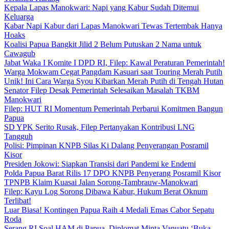
Kepala Lapas Manokwari: Napi yang Kabur Sudah Ditemui
Keluarga
Kabar Napi Kabur dari Lapas Manokwari Tewas Tertembak Hanya
Hoaks
Koalisi Papua Bangkit Jilid 2 Belum Putuskan 2 Nama untuk
Cawagub
Jabat Waka I Komite I DPD RI, Filep: Kawal Peraturan Pemerintah!
Warga Mokwam Cegat Pangdam Kasuari saat Touring Merah Putih
Unik! Ini Cara Warga Syou Kibarkan Merah Putih di Tengah Hutan
Senator Filep Desak Pemerintah Selesaikan Masalah TKBM
Manokwari
Filep: HUT RI Momentum Pemerintah Perbarui Komitmen Bangun
Papua
SD YPK Serito Rusak, Filep Pertanyakan Kontribusi LNG
Tangguh
Polisi: Pimpinan KNPB Silas Ki Dalang Penyerangan Posramil
Kisor
Presiden Jokowi: Siapkan Transisi dari Pandemi ke Endemi
Polda Papua Barat Rilis 17 DPO KNPB Penyerang Posramil Kisor
TPNPB Klaim Kuasai Jalan Sorong-Tambrauw-Manokwari
Filep: Kayu Log Sorong Dibawa Kabur, Hukum Berat Oknum
Terlibat!
Luar Biasa! Kontingen Papua Raih 4 Medali Emas Cabor Sepatu
Roda
Serang RI Soal HAM di Papua, Diplomat Minta Vanuatu ‘Buka