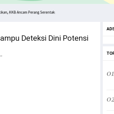
ntikan, KKB Ancam Perang Serentak
AD
ampu Deteksi Dini Potensi
TO
ws
0
0