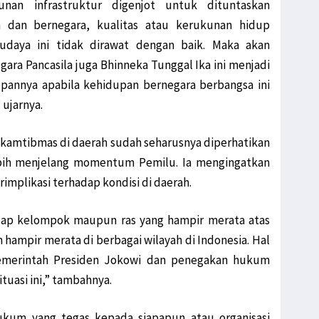
nan infrastruktur digenjot untuk dituntaskan
 dan bernegara, kualitas atau kerukunan hidup
daya ini tidak dirawat dengan baik. Maka akan
ara Pancasila juga Bhinneka Tunggal Ika ini menjadi
pannya apabila kehidupan bernegara berbangsa ini
 ujarnya.
i kamtibmas di daerah sudah seharusnya diperhatikan
ebih menjelang momentum Pemilu. Ia mengingatkan
erimplikasi terhadap kondisi di daerah.
hadap kelompok maupun ras yang hampir merata atas
 hampir merata di berbagai wilayah di Indonesia. Hal
 pemerintah Presiden Jokowi dan penegakan hukum
tuasi ini,” tambahnya.
kum yang tegas kepada siapapun atau organisasi