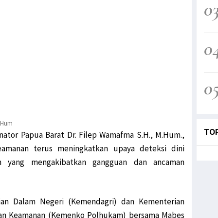
0
0
0
M.Hum
TO
nator Papua Barat Dr. Filep Wamafma S.H., M.Hum.,
eamanan terus meningkatkan upaya deteksi dini
san yang mengakibatkan gangguan dan ancaman
ian Dalam Negeri (Kemendagri) dan Kementerian
 dan Keamanan (Kemenko Polhukam) bersama Mabes