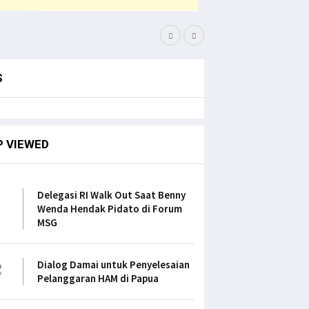
Bupati Pegaf Sampaikan
S
P VIEWED
1
Delegasi RI Walk Out Saat Benny
Wenda Hendak Pidato di Forum
MSG
2
Dialog Damai untuk Penyelesaian
Pelanggaran HAM di Papua