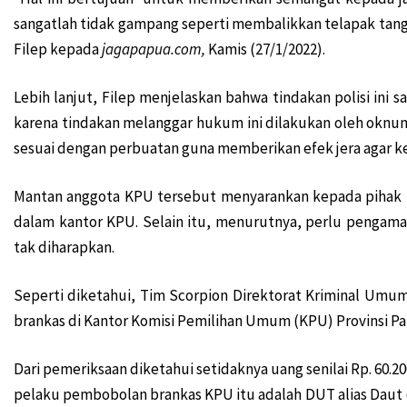
sangatlah tidak gampang seperti membalikkan telapak tanga
Koalisi Papua Bangkit Jilid 2 Belum Putuskan 2 Na
Filep kepada
jagapapua.com,
Kamis (27/1/2022).
Jabat Waka I Komite I DPD RI, Filep: Kawal Peratur
Warga Mokwam Cegat Pangdam Kasuari saat Tourin
Lebih lanjut, Filep menjelaskan bahwa tindakan polisi ini
Unik! Ini Cara Warga Syou Kibarkan Merah Putih di 
karena tindakan melanggar hukum ini dilakukan oleh oknu
Senator Filep Desak Pemerintah Selesaikan Masal
sesuai dengan perbuatan guna memberikan efek jera agar ke
Filep: HUT RI Momentum Pemerintah Perbarui Kom
SD YPK Serito Rusak, Filep Pertanyakan Kontribus
Mantan anggota KPU tersebut menyarankan kepada pihak 
dalam kantor KPU. Selain itu, menurutnya, perlu pengama
Polisi: Pimpinan KNPB Silas Ki Dalang Penyerangan 
tak diharapkan.
Presiden Jokowi: Siapkan Transisi dari Pandemi ke 
Polda Papua Barat Rilis 17 DPO KNPB Penyerang Pos
Seperti diketahui, Tim Scorpion Direktorat Kriminal Um
TPNPB Klaim Kuasai Jalan Sorong-Tambrauw-Manok
brankas di Kantor Komisi Pemilihan Umum (KPU) Provinsi Pa
Filep: Kayu Log Sorong Dibawa Kabur, Hukum Berat
Luar Biasa! Kontingen Papua Raih 4 Medali Emas Ca
Dari pemeriksaan diketahui setidaknya uang senilai Rp. 60.2
Serang RI Soal HAM di Papua, Diplomat Minta Vanua
pelaku pembobolan brankas KPU itu adalah DUT alias Daut (49