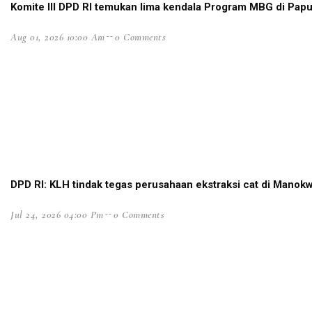
Komite III DPD RI temukan lima kendala Program MBG di Papu
Situasi Berangsur Pulih, 1 SST Brimob Ditarik dari M
Aug 01, 2026 10:00 Am
0 Comments
LaNyalla: Utusan Golongan dan DPD RI Secara Subs
Filep Wamafma Uraikan Perancangan Analisa Kontr
Temui AirAsia, Bupati Ajukan Rute Penerbangan ke
STIH Manokwari Papua Barat Teken MoU bersama L
Robert Apresiasi Pendidikan Advokat oleh STIH Man
LSM Minta KPK Periksa Eks Bupati Supiori Soal Dana
STIH Manokwari Terapkan Absensi Digital bagi Pega
DPD RI: KLH tindak tegas perusahaan ekstraksi cat di Manokw
Bantah OPM Tembak 17 Aparat, Polisi Pastikan Sem
Jul 24, 2026 04:00 Pm
0 Comments
Prihatin Anak-Anak Jadi Korban, Theo Hesegem Sura
Pekan Literasi Digital Dorong Kreativitas Masyarakat
Tutup DLA, Filep Harap Percepatan Digitalisasi 4 S
Tak Ragu ‘Potong Kepala’, Kapolri Copot 7 Pejabat Po
Satgas Nemangkawi Tangkap 1 Anggota KKB di Dek