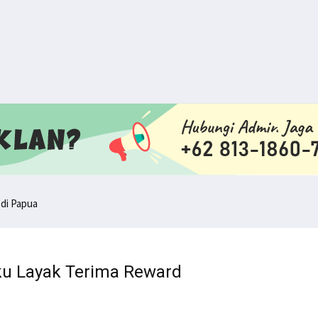
 di Papua
nokwari Barat
 Lawan TNI/Polri
ku Layak Terima Reward
di Tanah Papua
iliasi KKB
g Serentak