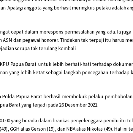
n. Apalagi anggota yang berhasil meringkus pelaku adalah ang
ma untuk Cawagub
an Pemerintah!
g Merah Putih
 sangat cepat dalam merespons permasalahan yang ada. Ia jug
Tengah Hutan
m ASN dan pegawai honorer. Tindakan tak terpuji itu harus 
ah TKBM Manokwari
jadian serupa tak terulang kembali.
itmen Bangun Papua
i LNG Tangguh
KPU Papua Barat untuk lebih berhati-hati terhadap dokume
nan yang lebih ketat sebagai langkah pencegahan terhadap k
Posramil Kisor
Endemi
ramil Kisor
um Polda Papua Barat berhasil membekuk pelaku pembobolan
wari
pua Barat yang terjadi pada 26 Desember 2021.
 Oknum Terlibat!
bor Sepatu Roda
00.000 yang berada dalam brankas penyelenggara pemilu itu tela
tu ‘Buka Mata’
), GGH alias Gerson (19), dan NBA alias Nikolas (49). Hal ini 