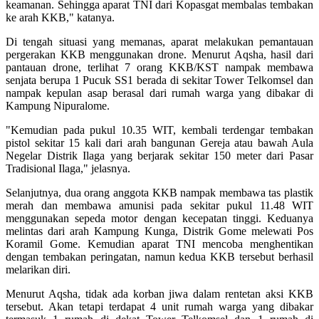
keamanan. Sehingga aparat TNI dari Kopasgat membalas tembakan
ke arah KKB," katanya.
Di tengah situasi yang memanas, aparat melakukan pemantauan
pergerakan KKB menggunakan drone. Menurut Aqsha, hasil dari
pantauan drone, terlihat 7 orang KKB/KST nampak membawa
senjata berupa 1 Pucuk SS1 berada di sekitar Tower Telkomsel dan
nampak kepulan asap berasal dari rumah warga yang dibakar di
Kampung Nipuralome.
"Kemudian pada pukul 10.35 WIT, kembali terdengar tembakan
pistol sekitar 15 kali dari arah bangunan Gereja atau bawah Aula
Negelar Distrik Ilaga yang berjarak sekitar 150 meter dari Pasar
Tradisional Ilaga," jelasnya.
Selanjutnya, dua orang anggota KKB nampak membawa tas plastik
merah dan membawa amunisi pada sekitar pukul 11.48 WIT
menggunakan sepeda motor dengan kecepatan tinggi. Keduanya
melintas dari arah Kampung Kunga, Distrik Gome melewati Pos
Koramil Gome. Kemudian aparat TNI mencoba menghentikan
dengan tembakan peringatan, namun kedua KKB tersebut berhasil
melarikan diri.
Menurut Aqsha, tidak ada korban jiwa dalam rentetan aksi KKB
tersebut. Akan tetapi terdapat 4 unit rumah warga yang dibakar