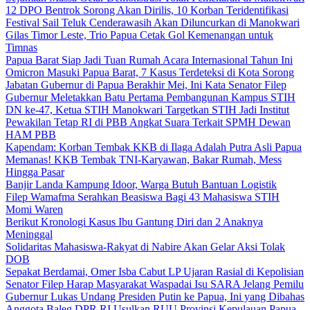
12 DPO Bentrok Sorong Akan Dirilis, 10 Korban Teridentifikasi
Festival Sail Teluk Cenderawasih Akan Diluncurkan di Manokwari
Gilas Timor Leste, Trio Papua Cetak Gol Kemenangan untuk
Timnas
Papua Barat Siap Jadi Tuan Rumah Acara Internasional Tahun Ini
Omicron Masuki Papua Barat, 7 Kasus Terdeteksi di Kota Sorong
Jabatan Gubernur di Papua Berakhir Mei, Ini Kata Senator Filep
Gubernur Meletakkan Batu Pertama Pembangunan Kampus STIH
DN ke-47, Ketua STIH Manokwari Targetkan STIH Jadi Institut
Pewakilan Tetap RI di PBB Angkat Suara Terkait SPMH Dewan
HAM PBB
Kapendam: Korban Tembak KKB di Ilaga Adalah Putra Asli Papua
Memanas! KKB Tembak TNI-Karyawan, Bakar Rumah, Mess
Hingga Pasar
Banjir Landa Kampung Idoor, Warga Butuh Bantuan Logistik
Filep Wamafma Serahkan Beasiswa Bagi 43 Mahasiswa STIH
Momi Waren
Berikut Kronologi Kasus Ibu Gantung Diri dan 2 Anaknya
Meninggal
Solidaritas Mahasiswa-Rakyat di Nabire Akan Gelar Aksi Tolak
DOB
Sepakat Berdamai, Omer Isba Cabut LP Ujaran Rasial di Kepolisian
Senator Filep Harap Masyarakat Waspadai Isu SARA Jelang Pemilu
Gubernur Lukas Undang Presiden Putin ke Papua, Ini yang Dibahas
Anggota Baleg DPR RI Usulkan RUU Provinsi Kepulauan Papua