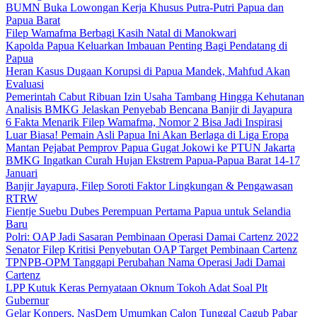
BUMN Buka Lowongan Kerja Khusus Putra-Putri Papua dan
Papua Barat
Filep Wamafma Berbagi Kasih Natal di Manokwari
Kapolda Papua Keluarkan Imbauan Penting Bagi Pendatang di
Papua
Heran Kasus Dugaan Korupsi di Papua Mandek, Mahfud Akan
Evaluasi
Pemerintah Cabut Ribuan Izin Usaha Tambang Hingga Kehutanan
Analisis BMKG Jelaskan Penyebab Bencana Banjir di Jayapura
6 Fakta Menarik Filep Wamafma, Nomor 2 Bisa Jadi Inspirasi
Luar Biasa! Pemain Asli Papua Ini Akan Berlaga di Liga Eropa
Mantan Pejabat Pemprov Papua Gugat Jokowi ke PTUN Jakarta
BMKG Ingatkan Curah Hujan Ekstrem Papua-Papua Barat 14-17
Januari
Banjir Jayapura, Filep Soroti Faktor Lingkungan & Pengawasan
RTRW
Fientje Suebu Dubes Perempuan Pertama Papua untuk Selandia
Baru
Polri: OAP Jadi Sasaran Pembinaan Operasi Damai Cartenz 2022
Senator Filep Kritisi Penyebutan OAP Target Pembinaan Cartenz
TPNPB-OPM Tanggapi Perubahan Nama Operasi Jadi Damai
Cartenz
LPP Kutuk Keras Pernyataan Oknum Tokoh Adat Soal Plt
Gubernur
Gelar Konpers, NasDem Umumkan Calon Tunggal Cagub Pabar