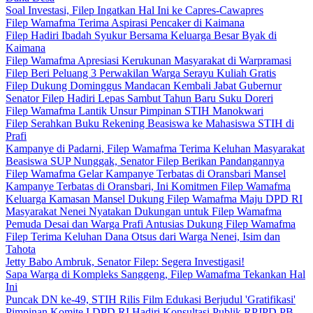
Soal Investasi, Filep Ingatkan Hal Ini ke Capres-Cawapres
Filep Wamafma Terima Aspirasi Pencaker di Kaimana
Filep Hadiri Ibadah Syukur Bersama Keluarga Besar Byak di
Kaimana
Filep Wamafma Apresiasi Kerukunan Masyarakat di Warpramasi
Filep Beri Peluang 3 Perwakilan Warga Serayu Kuliah Gratis
Filep Dukung Dominggus Mandacan Kembali Jabat Gubernur
Senator Filep Hadiri Lepas Sambut Tahun Baru Suku Doreri
Filep Wamafma Lantik Unsur Pimpinan STIH Manokwari
Filep Serahkan Buku Rekening Beasiswa ke Mahasiswa STIH di
Prafi
Kampanye di Padarni, Filep Wamafma Terima Keluhan Masyarakat
Beasiswa SUP Nunggak, Senator Filep Berikan Pandangannya
Filep Wamafma Gelar Kampanye Terbatas di Oransbari Mansel
Kampanye Terbatas di Oransbari, Ini Komitmen Filep Wamafma
Keluarga Kamasan Mansel Dukung Filep Wamafma Maju DPD RI
Masyarakat Nenei Nyatakan Dukungan untuk Filep Wamafma
Pemuda Desai dan Warga Prafi Antusias Dukung Filep Wamafma
Filep Terima Keluhan Dana Otsus dari Warga Nenei, Isim dan
Tahota
Jetty Babo Ambruk, Senator Filep: Segera Investigasi!
Sapa Warga di Kompleks Sanggeng, Filep Wamafma Tekankan Hal
Ini
Puncak DN ke-49, STIH Rilis Film Edukasi Berjudul 'Gratifikasi'
Pimpinan Komite I DPD RI Hadiri Konsultasi Publik RPJPD PB