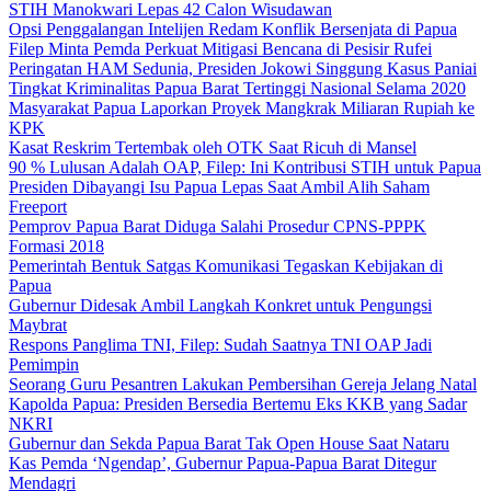
STIH Manokwari Lepas 42 Calon Wisudawan
Opsi Penggalangan Intelijen Redam Konflik Bersenjata di Papua
Filep Minta Pemda Perkuat Mitigasi Bencana di Pesisir Rufei
Peringatan HAM Sedunia, Presiden Jokowi Singgung Kasus Paniai
Tingkat Kriminalitas Papua Barat Tertinggi Nasional Selama 2020
Masyarakat Papua Laporkan Proyek Mangkrak Miliaran Rupiah ke
KPK
Kasat Reskrim Tertembak oleh OTK Saat Ricuh di Mansel
90 % Lulusan Adalah OAP, Filep: Ini Kontribusi STIH untuk Papua
Presiden Dibayangi Isu Papua Lepas Saat Ambil Alih Saham
Freeport
Pemprov Papua Barat Diduga Salahi Prosedur CPNS-PPPK
Formasi 2018
Pemerintah Bentuk Satgas Komunikasi Tegaskan Kebijakan di
Papua
Gubernur Didesak Ambil Langkah Konkret untuk Pengungsi
Maybrat
Respons Panglima TNI, Filep: Sudah Saatnya TNI OAP Jadi
Pemimpin
Seorang Guru Pesantren Lakukan Pembersihan Gereja Jelang Natal
Kapolda Papua: Presiden Bersedia Bertemu Eks KKB yang Sadar
NKRI
Gubernur dan Sekda Papua Barat Tak Open House Saat Nataru
Kas Pemda ‘Ngendap’, Gubernur Papua-Papua Barat Ditegur
Mendagri