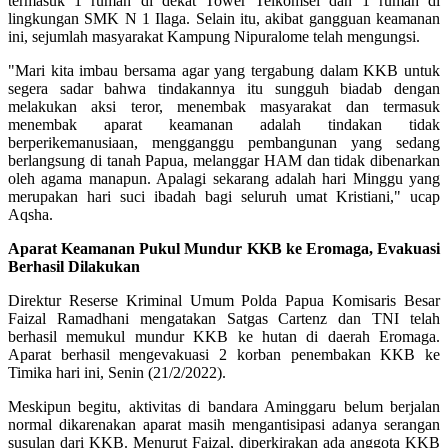
termasuk 1 rumah di dekat Tower Telkomsel dan 1 rumah di
lingkungan SMK N 1 Ilaga. Selain itu, akibat gangguan keamanan
ini, sejumlah masyarakat Kampung Nipuralome telah mengungsi.
"Mari kita imbau bersama agar yang tergabung dalam KKB untuk
segera sadar bahwa tindakannya itu sungguh biadab dengan
melakukan aksi teror, menembak masyarakat dan termasuk
menembak aparat keamanan adalah tindakan tidak
berperikemanusiaan, mengganggu pembangunan yang sedang
berlangsung di tanah Papua, melanggar HAM dan tidak dibenarkan
oleh agama manapun. Apalagi sekarang adalah hari Minggu yang
merupakan hari suci ibadah bagi seluruh umat Kristiani," ucap
Aqsha.
Aparat Keamanan Pukul Mundur KKB ke Eromaga, Evakuasi
Berhasil Dilakukan
Direktur Reserse Kriminal Umum Polda Papua Komisaris Besar
Faizal Ramadhani mengatakan Satgas Cartenz dan TNI telah
berhasil memukul mundur KKB ke hutan di daerah Eromaga.
Aparat berhasil mengevakuasi 2 korban penembakan KKB ke
Timika hari ini, Senin (21/2/2022).
Meskipun begitu, aktivitas di bandara Aminggaru belum berjalan
normal dikarenakan aparat masih mengantisipasi adanya serangan
susulan dari KKB. Menurut Faizal, diperkirakan ada anggota KKB