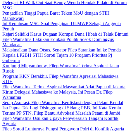
Delegasi RI Walk Out Saat Benny Wenda Hendak Pidato di Forum
MSG
Pengadilan Tinggi Papua Barat Teken MoU dengan STIH
Manokwari
Ini Keputusan MSG Soal Pengajuan ULMWP Sebagai Anggota
Penuh
Kejari Selidiki Kasus Dugaan Korupsi Dana Hibah di Teluk Bintuni
Filep Wamafma Lakukan Edukasi Politik Sosok Dominggus
Mandacan
Maksimalkan Dana Otsus, Senator Filep Sarankan Ini ke Pemda
Kepala LP2BH STIH Soroti Tajam 10 Program Prioritas Pj
Gubernur
Kunjungi Minyambouw, Filep Wamafma Terima Aspirasi Jalan
Rusak
Program KKN Berakhir, Filep Wamafma Apresiasi Mahasiswa
STIH
Filep Wamafma Terima Aspirasi Masyarakat Adat Papua di Jakarta
Kirim Delegasi Mahasiswa ke Malaysia, Ini Pesan Dr. Filep
Wamafma
Serap Aspirasi, Filep Wamafma Berdiskusi dengan Petani Kendal
Isu Papua Tak Lagi Disinggung di Sidang PBB, Ini Kata Kemlu
Terima PP STN, Filep Bantu Advokasi Masalah Petani di Jambi
Filep Wamafma Usulkan Upaya Penyelesaian Tangani Konflik
Agraria
Filep Soroti Lunturnya Fungsi Pengayom Polri di Konflik Agraria