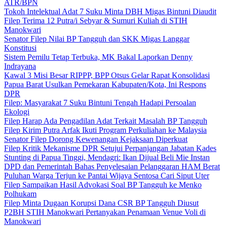
ATR/BPN
Tokoh Intelektual Adat 7 Suku Minta DBH Migas Bintuni Diaudit
Filep Terima 12 Putra/i Sebyar & Sumuri Kuliah di STIH
Manokwari
Senator Filep Nilai BP Tangguh dan SKK Migas Langgar
Konstitusi
Sistem Pemilu Tetap Terbuka, MK Bakal Laporkan Denny
Indrayana
Kawal 3 Misi Besar RIPPP, BPP Otsus Gelar Rapat Konsolidasi
Papua Barat Usulkan Pemekaran Kabupaten/Kota, Ini Respons
DPR
Filep: Masyarakat 7 Suku Bintuni Tengah Hadapi Persoalan
Ekologi
Filep Harap Ada Pengadilan Adat Terkait Masalah BP Tangguh
Filep Kirim Putra Arfak Ikuti Program Perkuliahan ke Malaysia
Senator Filep Dorong Kewenangan Kejaksaan Diperkuat
Filep Kritik Mekanisme DPR Setujui Perpanjangan Jabatan Kades
Stunting di Papua Tinggi, Mendagri: Ikan Dijual Beli Mie Instan
DPD dan Pemerintah Bahas Penyelesaian Pelanggaran HAM Berat
Puluhan Warga Terjun ke Pantai Wijaya Sentosa Cari Siput Uter
Filep Sampaikan Hasil Advokasi Soal BP Tangguh ke Menko
Polhukam
Filep Minta Dugaan Korupsi Dana CSR BP Tangguh Diusut
P2BH STIH Manokwari Pertanyakan Penamaan Venue Voli di
Manokwari