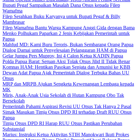
Bupati Pegaf Sampaikan Masalah Dana Otsus kepada Filep
Wamafma
Filep Serahkan Buku Karyanya untuk Bupati Pegaf & Billy
Mambrasar
Filep Wamafma Bantu Warga Kampung Anggi Gida dengan Bama
Menko Polhukam Paparkan 2 Jenis Kebijakan Pemerintah untuk
Papua
Mahfud MD: Kami Buru Teroris, Bukan Sembarang Orang Papua
Dialog Damai untuk Penyelesaian Pelanggaran HAM di Papua
Gelar Jumpa Pers Muprov, Ini 4 Calon Ketua KADIN Papua
Polda Papua Barat: Seruan Aksi Tolak Otsus Jilid II Tidak Benar
Komnas HAM: Hentikan Pasokan Senjata dan Amunisi ke KBB
Dewan Adat Papua Ajak Pemerintah Dialog Terbuka Bahas UU
Otsus
MRP dan MRPB Ajukan Sengketa Kewenangan Lembaga kepada
MK
Miris, Anak-Anak Usia Sekolah di Hutan Kampung Obo Tak
Bersekolah
Pemerintah Pahami Aspirasi Revisi UU Otsus Tak Hanya 2 Pasal
Simak Masukan Timja Otsus DPD RI terhadap Draft RUU Otsus
Papua
Timja Otsus DPD RI Harap RUU Otsus Pastikan Perubahan
Substansial
Marius: Instruksi Ketua Aktivitas STIH Manokwari Ikuti Prokes