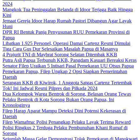
2024
Mangkok Tua Peninggalan Belanda di Idoor Terjaga Baik Hingga
Kini
Jemaat Gereja Idoor Harap Rumah Pastori Dibangun Agar Layak
Huni
DPR RI Bentuk Panja Penyusunan RUU Pemekaran Provinsi di
Papua
Libatkan 1.925 Personel, Operasi Damai Cartenz Resmi Dimulai
Tiga Cara Gus Dur Selesaikan Masalah Papua di Masanya
4 Prajurit TNI di Maybrat Sorong Selatan Ditembak KKB
Putra Asli Papua Terbunuh KKB, Pangdam Kasuari Bereaksi Keras
Senator Filep Uraikan 5 Intisari Pasal Pemekaran UU Otsus Papua
Pemekaran Papua, Filep Ungkap 2 Opsi Siapkan Pemerintahan
Daerah
Serangan KKB di Kiwirok, 1 Anggota Satgas Cartenz Tertembak
Tok! Ini Jadwal Resmi Pilpres dan Pilkada 2024
Dua Kelompok Warga Bentrok di Sorong, Belasan Orang Tewas
Pelaku Bentrok di Kota Sorong Bukan Orang Papua, Ini
Kronologinya
Filep Harap Aparat Mampu Deteksi Dini Potensi Kekerasan di
Daerah
Filep Wamafma: Polisi Penangkap Pelaku Layak Terima Reward
Polisi Ringkus 2 Terduga Pelaku Pembunuhan Khani Rumaf di
Sorong
Sejumlah Massa Gelar Demonstrasi Tolak Pemekaran di Manokwari