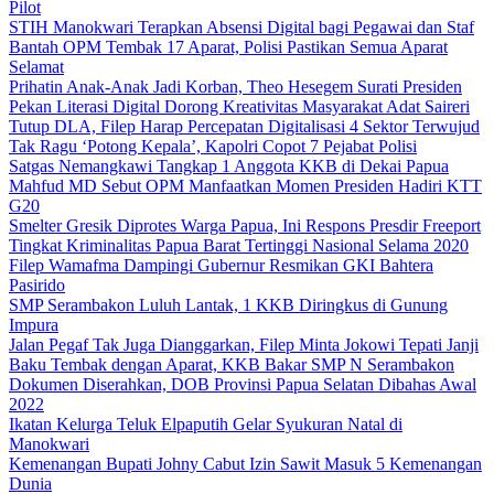
Pilot
STIH Manokwari Terapkan Absensi Digital bagi Pegawai dan Staf
Bantah OPM Tembak 17 Aparat, Polisi Pastikan Semua Aparat
Selamat
Prihatin Anak-Anak Jadi Korban, Theo Hesegem Surati Presiden
Pekan Literasi Digital Dorong Kreativitas Masyarakat Adat Saireri
Tutup DLA, Filep Harap Percepatan Digitalisasi 4 Sektor Terwujud
Tak Ragu ‘Potong Kepala’, Kapolri Copot 7 Pejabat Polisi
Satgas Nemangkawi Tangkap 1 Anggota KKB di Dekai Papua
Mahfud MD Sebut OPM Manfaatkan Momen Presiden Hadiri KTT
G20
Smelter Gresik Diprotes Warga Papua, Ini Respons Presdir Freeport
Tingkat Kriminalitas Papua Barat Tertinggi Nasional Selama 2020
Filep Wamafma Dampingi Gubernur Resmikan GKI Bahtera
Pasirido
SMP Serambakon Luluh Lantak, 1 KKB Diringkus di Gunung
Impura
Jalan Pegaf Tak Juga Dianggarkan, Filep Minta Jokowi Tepati Janji
Baku Tembak dengan Aparat, KKB Bakar SMP N Serambakon
Dokumen Diserahkan, DOB Provinsi Papua Selatan Dibahas Awal
2022
Ikatan Kelurga Teluk Elpaputih Gelar Syukuran Natal di
Manokwari
Kemenangan Bupati Johny Cabut Izin Sawit Masuk 5 Kemenangan
Dunia