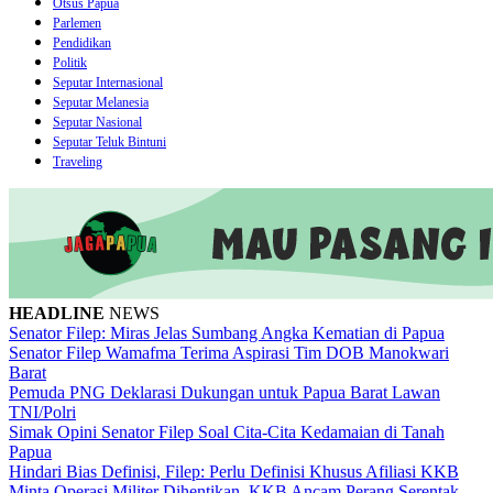
Otsus Papua
Parlemen
Pendidikan
Politik
Seputar Internasional
Seputar Melanesia
Seputar Nasional
Seputar Teluk Bintuni
Traveling
HEADLINE
NEWS
Senator Filep: Miras Jelas Sumbang Angka Kematian di Papua
Senator Filep Wamafma Terima Aspirasi Tim DOB Manokwari
Barat
Pemuda PNG Deklarasi Dukungan untuk Papua Barat Lawan
TNI/Polri
Simak Opini Senator Filep Soal Cita-Cita Kedamaian di Tanah
Papua
Hindari Bias Definisi, Filep: Perlu Definisi Khusus Afiliasi KKB
Minta Operasi Militer Dihentikan, KKB Ancam Perang Serentak