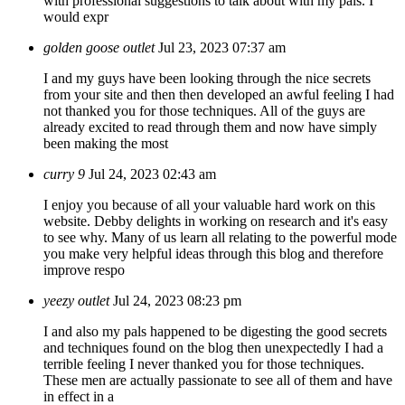
with professional suggestions to talk about with my pals. I
would expr
golden goose outlet
Jul 23, 2023 07:37 am
I and my guys have been looking through the nice secrets
from your site and then then developed an awful feeling I had
not thanked you for those techniques. All of the guys are
already excited to read through them and now have simply
been making the most
curry 9
Jul 24, 2023 02:43 am
I enjoy you because of all your valuable hard work on this
website. Debby delights in working on research and it's easy
to see why. Many of us learn all relating to the powerful mode
you make very helpful ideas through this blog and therefore
improve respo
yeezy outlet
Jul 24, 2023 08:23 pm
I and also my pals happened to be digesting the good secrets
and techniques found on the blog then unexpectedly I had a
terrible feeling I never thanked you for those techniques.
These men are actually passionate to see all of them and have
in effect in a