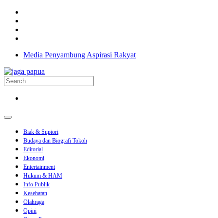
Media Penyambung Aspirasi Rakyat
Biak & Supiori
Budaya dan Biografi Tokoh
Editorial
Ekonomi
Entertainment
Hukum & HAM
Info Publik
Kesehatan
Olahraga
Opini