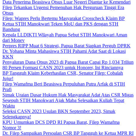
Data Penerima Beasiswa Otsus Luar Negeri Diantar ke Kemendari
Filep Tekankan Urgensi Pemenuhan Hak Perguruan Tinggi Era
Otsus
Filep: Wapres Perlu Bertemu Masyarakat Crosscheck Klaim BP
Ketua STIH Manokwari Teken MoU dan PKS dengan STH
Bandung
Kepala LLDIKTI Wilayah Papua Sebut STIH Manokwari Aman
dari Monev
Perpres RIPP Muat 6 Strategi, Papua Barat Siapkan Pergub DPRK
Dr. Yohana Minta Mahasiswa STIH Pahami Adat Saat di Lokasi
KKN
Penyaluran Dana Otsus 2023 di Papua Barat Capai Rp 1,034 Triliun
80 Persen Formasi CASN 2023 untuk Honorer, Ini Rinciannya
BP Tangguh Klaim Keberhasilan CSR, Senator Filep: Cobalah
Jujur!
Filep Wamafma Beri Beasiswa Perpuluhan Putra Arfak di STIH
Prafi
Simak Uraian Dasar Hukum Hak Masyarakat Adat Atas CSR Migas
Sesepuh STIH Manokwari Ajak Maba Selesaikan Kuliah Tepat
Waktu
Seleksi CASN 2023 Usulan BKN September 2023, Simak
Selengkapnya!
KPU Umumkan DCS DPD RI Papua Barat, Filep Wamafma
Nomor 3!
Dr. Filep Sampaikan Persoalan CSR BP Tangguh ke Ketua MPR RI