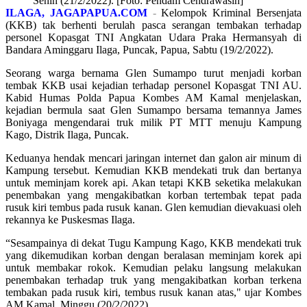
Senin (21/2/2022). [Foto: Pendam Cendrawasih]
ILAGA, JAGAPAPUA.COM
-
Kelompok Kriminal Bersenjata
(KKB) tak berhenti berulah pasca serangan tembakan terhadap
personel Kopasgat TNI Angkatan Udara Praka Hermansyah di
Bandara Aminggaru Ilaga, Puncak, Papua, Sabtu (19/2/2022).
Seorang warga bernama Glen Sumampo turut menjadi korban
tembak KKB usai kejadian terhadap personel Kopasgat TNI AU.
Kabid Humas Polda Papua Kombes AM Kamal menjelaskan,
kejadian bermula saat Glen Sumampo bersama temannya James
Boniyaga mengendarai truk milik PT MTT menuju Kampung
Kago, Distrik Ilaga, Puncak.
Keduanya hendak mencari jaringan internet dan galon air minum di
Kampung tersebut. Kemudian KKB mendekati truk dan bertanya
untuk meminjam korek api. Akan tetapi KKB seketika melakukan
penembakan yang mengakibatkan korban tertembak tepat pada
rusuk kiri tembus pada rusuk kanan. Glen kemudian dievakuasi oleh
rekannya ke Puskesmas Ilaga.
“Sesampainya di dekat Tugu Kampung Kago, KKB mendekati truk
yang dikemudikan korban dengan beralasan meminjam korek api
untuk membakar rokok. Kemudian pelaku langsung melakukan
penembakan terhadap truk yang mengakibatkan korban terkena
tembakan pada rusuk kiri, tembus rusuk kanan atas," ujar Kombes
AM Kamal, Minggu (20/2/2022).