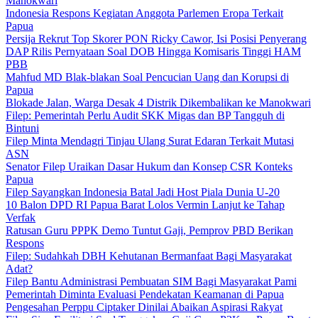
Manokwari
Indonesia Respons Kegiatan Anggota Parlemen Eropa Terkait
Papua
Persija Rekrut Top Skorer PON Ricky Cawor, Isi Posisi Penyerang
DAP Rilis Pernyataan Soal DOB Hingga Komisaris Tinggi HAM
PBB
Mahfud MD Blak-blakan Soal Pencucian Uang dan Korupsi di
Papua
Blokade Jalan, Warga Desak 4 Distrik Dikembalikan ke Manokwari
Filep: Pemerintah Perlu Audit SKK Migas dan BP Tangguh di
Bintuni
Filep Minta Mendagri Tinjau Ulang Surat Edaran Terkait Mutasi
ASN
Senator Filep Uraikan Dasar Hukum dan Konsep CSR Konteks
Papua
Filep Sayangkan Indonesia Batal Jadi Host Piala Dunia U-20
10 Balon DPD RI Papua Barat Lolos Vermin Lanjut ke Tahap
Verfak
Ratusan Guru PPPK Demo Tuntut Gaji, Pemprov PBD Berikan
Respons
Filep: Sudahkah DBH Kehutanan Bermanfaat Bagi Masyarakat
Adat?
Filep Bantu Administrasi Pembuatan SIM Bagi Masyarakat Pami
Pemerintah Diminta Evaluasi Pendekatan Keamanan di Papua
Pengesahan Perppu Ciptaker Dinilai Abaikan Aspirasi Rakyat