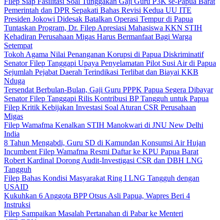
Filep Siap Fasilitasi Soal Tunggakan Gaji Guru P3K se-Papua Barat
Pemerintah dan DPR Sepakati Bahas Revisi Kedua UU ITE
Presiden Jokowi Didesak Batalkan Operasi Tempur di Papua
Tuntaskan Program, Dr. Filep Apresiasi Mahasiswa KKN STIH
Kehadiran Perusahaan Migas Harus Bermanfaat Bagi Warga
Setempat
Tokoh Agama Nilai Penanganan Korupsi di Papua Diskriminatif
Senator Filep Tanggapi Upaya Penyelamatan Pilot Susi Air di Papua
Sejumlah Pejabat Daerah Terindikasi Terlibat dan Biayai KKB
Nduga
Tersendat Berbulan-Bulan, Gaji Guru PPPK Papua Segera Dibayar
Senator Filep Tanggapi Rilis Kontribusi BP Tangguh untuk Papua
Filep Kritik Kebijakan Investasi Soal Aturan CSR Perusahaan
Migas
Filep Wamafma Kenalkan STIH Manokwari di JNU New Delhi
India
8 Tahun Mengabdi, Guru SD di Kamundan Konsumsi Air Hujan
Incumbent Filep Wamafma Resmi Daftar ke KPU Papua Barat
Robert Kardinal Dorong Audit-Investigasi CSR dan DBH LNG
Tangguh
Filep Bahas Kondisi Masyarakat Ring I LNG Tangguh dengan
USAID
Kukuhkan 6 Anggota BPP Otsus Asli Papua, Wapres Beri 4
Instruksi
Filep Sampaikan Masalah Pertanahan di Pabar ke Menteri