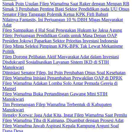
Simak Poin Usulan Filep Wamafma Saat Raker dengan Menpan RB
Simak 3 Perubahan Penting Bagi Sektor Pendidikan pada UU Otsus
Senator Filep Tanggapi Polemik Ketua KPK Firli Bahuri
Nilainya Fantastis, Ini Perjuangan 10 % DBH Migas Masyarakat
Adat
Filep Sampaikan 4 Hal Soal Penegakan Hukum ke Jaksa Agung
Filep: Perjuangan Pendidikan Gratis untuk Masa Depan OAP
Presiden Jokowi Paparkan Sektor Prioritas Investasi Indonesia
Filep Minta Seleksi Pimpinan KPK-BPK Tak Lewat Mekanisme
Politik
Filep Dorong Pelibatan Aktif Masyarakat Adat dalam Investasi
Disdukcapil Sosialisasikan Layanan Sistem IKD di STIH
Manokwari
Diinisiasi Senator Filep, Ini Poin Perubahan Otsus Soal Kesehatan
Filep Wamafma Inisiasi Penambahan Perwakilan OAP di DPRK
Filep Wamafma Adakan Lomba Solo Antar Pemuda Gereja di
Mansel
Filep Wamafma Buka Pertandingan Gawang Mini STIH
Manokwari
Tim Pemenangan Filep Wamafma Terbentuk di Kabupaten
Manokwari
Hengky Korwa: Jaga Adat Kita, Ingat Filep Wamafma Saat Pemilu
Filep Wamafma Tiba di Kaimana, Disambut dengan Prosesi Adat
Filep Wamafma Jawab Aspirasi Kepala Kampung Arguni Soal
Dana Desa