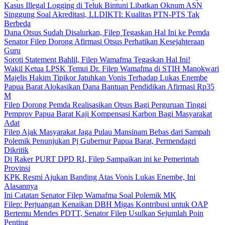
Kasus Illegal Logging di Teluk Bintuni Libatkan Oknum ASN
Singgung Soal Akreditasi, LLDIKTI: Kualitas PTN-PTS Tak
Berbeda
Dana Otsus Sudah Disalurkan, Filep Tegaskan Hal Ini ke Pemda
Senator Filep Dorong Afirmasi Otsus Perhatikan Kesejahteraan
Guru
Soroti Statement Bahlil, Filep Wamafma Tegaskan Hal Ini!
Wakil Ketua LPSK Temui Dr. Filep Wamafma di STIH Manokwari
Majelis Hakim Tipikor Jatuhkan Vonis Terhadap Lukas Enembe
Papua Barat Alokasikan Dana Bantuan Pendidikan Afirmasi Rp35
M
Filep Dorong Pemda Realisasikan Otsus Bagi Perguruan Tinggi
Pemprov Papua Barat Kaji Kompensasi Karbon Bagi Masyarakat
Adat
Filep Ajak Masyarakat Jaga Pulau Mansinam Bebas dari Sampah
Polemik Penunjukan Pj Gubernur Papua Barat, Permendagri
Dikritik
Di Raker PURT DPD RI, Filep Sampaikan ini ke Pemerintah
Provinsi
KPK Resmi Ajukan Banding Atas Vonis Lukas Enembe, Ini
Alasannya
Ini Catatan Senator Filep Wamafma Soal Polemik MK
Filep: Perjuangan Kenaikan DBH Migas Kontribusi untuk OAP
Bertemu Mendes PDTT, Senator Filep Usulkan Sejumlah Poin
Penting