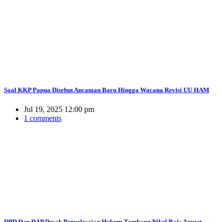
Soal KKP Papua Disebut Ancaman Baru Hingga Wacana Revisi UU HAM
Jul 19, 2025 12:00 pm
1 comments
DPD Dan DAP Desak Penyelesaian Hukum Tambang Nikel Raja Ampat