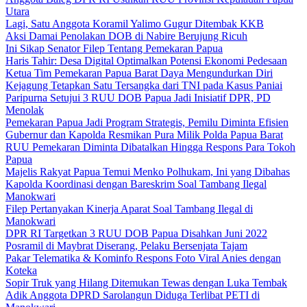
Utara
Lagi, Satu Anggota Koramil Yalimo Gugur Ditembak KKB
Aksi Damai Penolakan DOB di Nabire Berujung Ricuh
Ini Sikap Senator Filep Tentang Pemekaran Papua
Haris Tahir: Desa Digital Optimalkan Potensi Ekonomi Pedesaan
Ketua Tim Pemekaran Papua Barat Daya Mengundurkan Diri
Kejagung Tetapkan Satu Tersangka dari TNI pada Kasus Paniai
Paripurna Setujui 3 RUU DOB Papua Jadi Inisiatif DPR, PD
Menolak
Pemekaran Papua Jadi Program Strategis, Pemilu Diminta Efisien
Gubernur dan Kapolda Resmikan Pura Milik Polda Papua Barat
RUU Pemekaran Diminta Dibatalkan Hingga Respons Para Tokoh
Papua
Majelis Rakyat Papua Temui Menko Polhukam, Ini yang Dibahas
Kapolda Koordinasi dengan Bareskrim Soal Tambang Ilegal
Manokwari
Filep Pertanyakan Kinerja Aparat Soal Tambang Ilegal di
Manokwari
DPR RI Targetkan 3 RUU DOB Papua Disahkan Juni 2022
Posramil di Maybrat Diserang, Pelaku Bersenjata Tajam
Pakar Telematika & Kominfo Respons Foto Viral Anies dengan
Koteka
Sopir Truk yang Hilang Ditemukan Tewas dengan Luka Tembak
Adik Anggota DPRD Sarolangun Diduga Terlibat PETI di