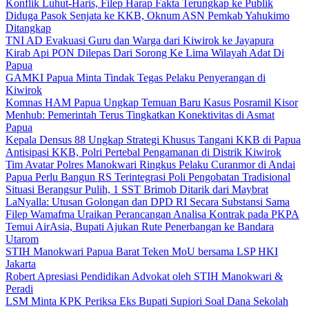
Konflik Luhut-Haris, Filep Harap Fakta Terungkap ke Publik
Diduga Pasok Senjata ke KKB, Oknum ASN Pemkab Yahukimo
Ditangkap
TNI AD Evakuasi Guru dan Warga dari Kiwirok ke Jayapura
Kirab Api PON Dilepas Dari Sorong Ke Lima Wilayah Adat Di
Papua
GAMKI Papua Minta Tindak Tegas Pelaku Penyerangan di
Kiwirok
Komnas HAM Papua Ungkap Temuan Baru Kasus Posramil Kisor
Menhub: Pemerintah Terus Tingkatkan Konektivitas di Asmat
Papua
Kepala Densus 88 Ungkap Strategi Khusus Tangani KKB di Papua
Antisipasi KKB, Polri Pertebal Pengamanan di Distrik Kiwirok
Tim Avatar Polres Manokwari Ringkus Pelaku Curanmor di Andai
Papua Perlu Bangun RS Terintegrasi Poli Pengobatan Tradisional
Situasi Berangsur Pulih, 1 SST Brimob Ditarik dari Maybrat
LaNyalla: Utusan Golongan dan DPD RI Secara Substansi Sama
Filep Wamafma Uraikan Perancangan Analisa Kontrak pada PKPA
Temui AirAsia, Bupati Ajukan Rute Penerbangan ke Bandara
Utarom
STIH Manokwari Papua Barat Teken MoU bersama LSP HKI
Jakarta
Robert Apresiasi Pendidikan Advokat oleh STIH Manokwari &
Peradi
LSM Minta KPK Periksa Eks Bupati Supiori Soal Dana Sekolah