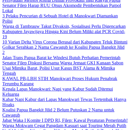
Pernyataan Mensos Risma Dinilai Provokatif bagi Rakyat Papua
Senator Filep Harap RUU Otsus Akomodir Pembentukan Parpol
Lokal
3 Pelaku Pencurian di Sebuah Hotel di Manokwari Diamankan
Polisi
Warga di Tambrauw Takut Divaksin, Sosialisasi Perlu Digencarkan
Kabupaten Jayawijaya Hingga Kini Belum Miliki alat PCR Covid-
19
10 Varian Delta Virus Corona Berasal dari Kabupaten Teluk Bintuni
Golkar Serahkan 2 Nama Cawagub ke Koalisi Papua Bangkit Jilid
2
Jalan Trans Papua Barat ke Windesi Butuh Perhatian Pemerintah
Senator Filep Diskusi Bersama Warga Jemaat GKI Kanaan Sabon
Usai Mimika Barat, Polisi Usut Kasus BST Alama & Mimika
Tengah
KAWAL PB-LBH STIH Manokwari Proses Hukum Penabrak
Terumbu Karang
Kepala Lapas Manokwari: Napi yang Kabur Sudah Ditemui
Keluarga
Kabar Napi Kabur dari Lapas Manokwari Tewas Tertembak Hanya
Hoaks
Koalisi Papua Bangkit Jilid 2 Belum Putuskan 2 Nama untuk
Cawagub
Jabat Waka I Komite I DPD RI, Filep: Kawal Peraturan Pemerintah!
Warga Mokwam Cegat Pangdam Kasuari saat Touring Merah Putih