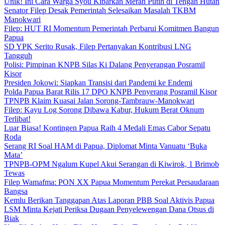
Unik! Ini Cara Warga Syou Kibarkan Merah Putih di Tengah Hutan
Senator Filep Desak Pemerintah Selesaikan Masalah TKBM
Manokwari
Filep: HUT RI Momentum Pemerintah Perbarui Komitmen Bangun
Papua
SD YPK Serito Rusak, Filep Pertanyakan Kontribusi LNG
Tangguh
Polisi: Pimpinan KNPB Silas Ki Dalang Penyerangan Posramil
Kisor
Presiden Jokowi: Siapkan Transisi dari Pandemi ke Endemi
Polda Papua Barat Rilis 17 DPO KNPB Penyerang Posramil Kisor
TPNPB Klaim Kuasai Jalan Sorong-Tambrauw-Manokwari
Filep: Kayu Log Sorong Dibawa Kabur, Hukum Berat Oknum
Terlibat!
Luar Biasa! Kontingen Papua Raih 4 Medali Emas Cabor Sepatu
Roda
Serang RI Soal HAM di Papua, Diplomat Minta Vanuatu ‘Buka
Mata’
TPNPB-OPM Ngalum Kupel Akui Serangan di Kiwirok, 1 Brimob
Tewas
Filep Wamafma: PON XX Papua Momentum Perekat Persaudaraan
Bangsa
Kemlu Berikan Tanggapan Atas Laporan PBB Soal Aktivis Papua
LSM Minta Kejati Periksa Dugaan Penyelewengan Dana Otsus di
Biak