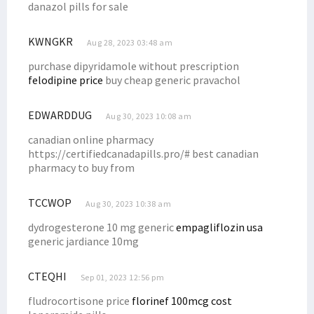
danazol pills for sale
KWNGKR
Aug 28, 2023 03:48 am
purchase dipyridamole without prescription
felodipine price
buy cheap generic pravachol
EDWARDDUG
Aug 30, 2023 10:08 am
canadian online pharmacy
https://certifiedcanadapills.pro/# best canadian
pharmacy to buy from
TCCWOP
Aug 30, 2023 10:38 am
dydrogesterone 10 mg generic
empagliflozin usa
generic jardiance 10mg
CTEQHI
Sep 01, 2023 12:56 pm
fludrocortisone price
florinef 100mcg cost