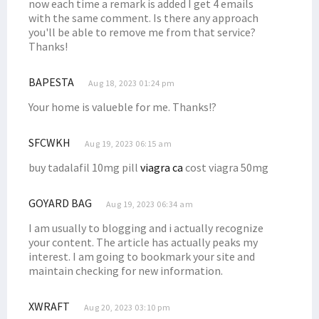
now each time a remark is added I get 4 emails
with the same comment. Is there any approach
you'll be able to remove me from that service?
Thanks!
BAPESTA
Aug 18, 2023 01:24 pm
Your home is valueble for me. Thanks!?
SFCWKH
Aug 19, 2023 06:15 am
buy tadalafil 10mg pill
viagra ca
cost viagra 50mg
GOYARD BAG
Aug 19, 2023 06:34 am
I am usually to blogging and i actually recognize
your content. The article has actually peaks my
interest. I am going to bookmark your site and
maintain checking for new information.
XWRAFT
Aug 20, 2023 03:10 pm