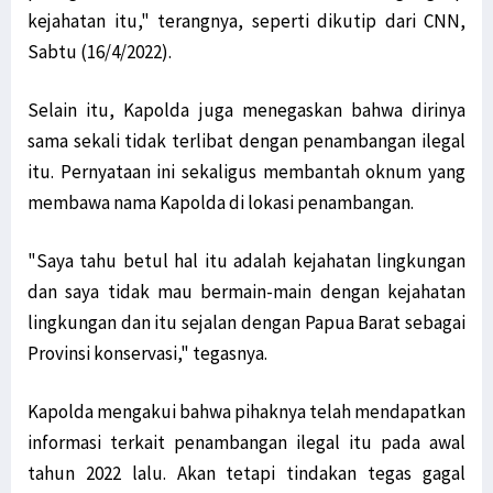
Senator Filep Harap RUU Otsus Akomodir Pembentukan Parpol Lokal
kejahatan itu," terangnya, seperti dikutip dari CNN,
3 Pelaku Pencurian di Sebuah Hotel di Manokwari Diamankan Polisi
Sabtu (16/4/2022).
Warga di Tambrauw Takut Divaksin, Sosialisasi Perlu Digencarkan
Kabupaten Jayawijaya Hingga Kini Belum Miliki alat PCR Covid-19
Selain itu, Kapolda juga menegaskan bahwa dirinya
10 Varian Delta Virus Corona Berasal dari Kabupaten Teluk Bintuni
sama sekali tidak terlibat dengan penambangan ilegal
Golkar Serahkan 2 Nama Cawagub ke Koalisi Papua Bangkit Jilid 2
itu. Pernyataan ini sekaligus membantah oknum yang
Jalan Trans Papua Barat ke Windesi Butuh Perhatian Pemerintah
membawa nama Kapolda di lokasi penambangan.
Senator Filep Diskusi Bersama Warga Jemaat GKI Kanaan Sabon
"Saya tahu betul hal itu adalah kejahatan lingkungan
Usai Mimika Barat, Polisi Usut Kasus BST Alama & Mimika Tengah
dan saya tidak mau bermain-main dengan kejahatan
KAWAL PB-LBH STIH Manokwari Proses Hukum Penabrak Terumbu Karang
lingkungan dan itu sejalan dengan Papua Barat sebagai
Kepala Lapas Manokwari: Napi yang Kabur Sudah Ditemui Keluarga
Provinsi konservasi," tegasnya.
Kabar Napi Kabur dari Lapas Manokwari Tewas Tertembak Hanya Hoaks
Koalisi Papua Bangkit Jilid 2 Belum Putuskan 2 Nama untuk Cawagub
Kapolda mengakui bahwa pihaknya telah mendapatkan
Jabat Waka I Komite I DPD RI, Filep: Kawal Peraturan Pemerintah!
informasi terkait penambangan ilegal itu pada awal
Warga Mokwam Cegat Pangdam Kasuari saat Touring Merah Putih
tahun 2022 lalu. Akan tetapi tindakan tegas gagal