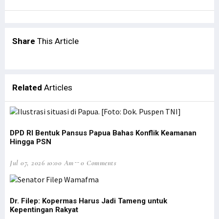
STIH Manokwari Papua Barat Teken MoU bersama LSP HKI Jakarta
Robert Apresiasi Pendidikan Advokat oleh STIH Manokwari & Peradi
LSM Minta KPK Periksa Eks Bupati Supiori Soal Dana Sekolah Pilot
Share
This Article
STIH Manokwari Terapkan Absensi Digital bagi Pegawai dan Staf
Bantah OPM Tembak 17 Aparat, Polisi Pastikan Semua Aparat Selamat
Prihatin Anak-Anak Jadi Korban, Theo Hesegem Surati Presiden
Related
Articles
Pekan Literasi Digital Dorong Kreativitas Masyarakat Adat Saireri
Tutup DLA, Filep Harap Percepatan Digitalisasi 4 Sektor Terwujud
Tak Ragu ‘Potong Kepala’, Kapolri Copot 7 Pejabat Polisi
DPD RI Bentuk Pansus Papua Bahas Konflik Keamanan
Satgas Nemangkawi Tangkap 1 Anggota KKB di Dekai Papua
Hingga PSN
Mahfud MD Sebut OPM Manfaatkan Momen Presiden Hadiri KTT G20
Jul 07, 2026 10:00 Am
0 Comments
Smelter Gresik Diprotes Warga Papua, Ini Respons Presdir Freeport
Tingkat Kriminalitas Papua Barat Tertinggi Nasional Selama 2020
Filep Wamafma Dampingi Gubernur Resmikan GKI Bahtera Pasirido
Dr. Filep: Kopermas Harus Jadi Tameng untuk
SMP Serambakon Luluh Lantak, 1 KKB Diringkus di Gunung Impura
Kepentingan Rakyat