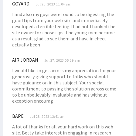
GOYARD
Jul 26, 2023 11:04 am
Lagi, Satu Anggota Koramil Yalimo Gugur Ditembak KKB
I and also my guys were found to be digesting the
Aksi Damai Penolakan DOB di Nabire Berujung Ricuh
good tips from your web site and immediately
Ini Sikap Senator Filep Tentang Pemekaran Papua
developed a terrible feeling I had not thanked the
site owner for those tips. The young men became
Haris Tahir: Desa Digital Optimalkan Potensi Ekonomi Pedesaan
as a result glad to see them and have in effect
Ketua Tim Pemekaran Papua Barat Daya Mengundurkan Diri
actually been
Kejagung Tetapkan Satu Tersangka dari TNI pada Kasus Paniai
AIR JORDAN
Paripurna Setujui 3 RUU DOB Papua Jadi Inisiatif DPR, PD Menolak
Jul 27, 2023 05:39 am
Pemekaran Papua Jadi Program Strategis, Pemilu Diminta Efisien
I would like to get across my appreciation for your
generosity giving support to folks who should
Gubernur dan Kapolda Resmikan Pura Milik Polda Papua Barat
have guidance on in this subject. Your special
RUU Pemekaran Diminta Dibatalkan Hingga Respons Para Tokoh Papua
commitment to passing the solution across came
to be unbelievably invaluable and has without
Majelis Rakyat Papua Temui Menko Polhukam, Ini yang Dibahas
exception encourag
Kapolda Koordinasi dengan Bareskrim Soal Tambang Ilegal Manokwari
Filep Pertanyakan Kinerja Aparat Soal Tambang Ilegal di Manokwari
BAPE
Jul 28, 2023 12:41 am
DPR RI Targetkan 3 RUU DOB Papua Disahkan Juni 2022
A lot of thanks for all your hard work on this web
site. Betty take interest in engaging in research
Posramil di Maybrat Diserang, Pelaku Bersenjata Tajam