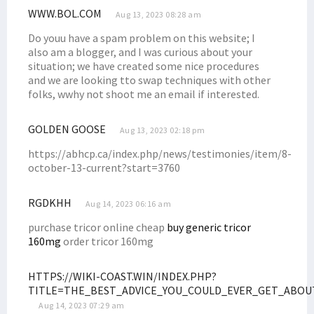
WWW.BOL.COM
Aug 13, 2023 08:28 am
Do youu have a spam problem on this website; I
also am a blogger, and I was curious about your
situation; we have created some nice procedures
and we are looking tto swap techniques with other
folks, wwhy not shoot me an email if interested.
GOLDEN GOOSE
Aug 13, 2023 02:18 pm
https://abhcp.ca/index.php/news/testimonies/item/8-
october-13-current?start=3760
RGDKHH
Aug 14, 2023 06:16 am
purchase tricor online cheap
buy generic tricor
160mg
order tricor 160mg
HTTPS://WIKI-COAST.WIN/INDEX.PHP?
TITLE=THE_BEST_ADVICE_YOU_COULD_EVER_GET_ABOU
Aug 14, 2023 07:29 am