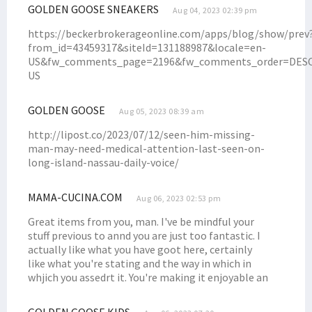
Senator Filep Tanggapi Polemik Ketua KPK Firli Bahuri
GOLDEN GOOSE SNEAKERS
Aug 04, 2023 02:39 pm
Nilainya Fantastis, Ini Perjuangan 10 % DBH Migas Masyarakat Adat
https://beckerbrokerageonline.com/apps/blog/show/prev
Filep Sampaikan 4 Hal Soal Penegakan Hukum ke Jaksa Agung
from_id=43459317&siteId=131188987&locale=en-
US&fw_comments_page=2196&fw_comments_order=DESC&
Filep: Perjuangan Pendidikan Gratis untuk Masa Depan OAP
US
Presiden Jokowi Paparkan Sektor Prioritas Investasi Indonesia
Filep Minta Seleksi Pimpinan KPK-BPK Tak Lewat Mekanisme Politik
GOLDEN GOOSE
Aug 05, 2023 08:39 am
Filep Dorong Pelibatan Aktif Masyarakat Adat dalam Investasi
http://lipost.co/2023/07/12/seen-him-missing-
man-may-need-medical-attention-last-seen-on-
Disdukcapil Sosialisasikan Layanan Sistem IKD di STIH Manokwari
long-island-nassau-daily-voice/
Diinisiasi Senator Filep, Ini Poin Perubahan Otsus Soal Kesehatan
Filep Wamafma Inisiasi Penambahan Perwakilan OAP di DPRK
MAMA-CUCINA.COM
Aug 06, 2023 02:53 pm
Filep Wamafma Adakan Lomba Solo Antar Pemuda Gereja di Mansel
Great items from you, man. I've be mindful your
Filep Wamafma Buka Pertandingan Gawang Mini STIH Manokwari
stuff previous to annd you are just too fantastic. I
actually like what you have goot here, certainly
Tim Pemenangan Filep Wamafma Terbentuk di Kabupaten Manokwari
like what you're stating and the way in which in
Hengky Korwa: Jaga Adat Kita, Ingat Filep Wamafma Saat Pemilu
whjich you assedrt it. You're making it enjoyable an
Filep Wamafma Tiba di Kaimana, Disambut dengan Prosesi Adat
GOLDEN GOOSE KIDS