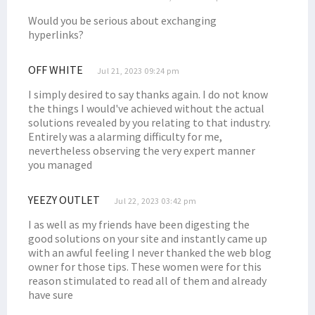
Mantan Pejabat Pemprov Papua Gugat Jokowi ke PTUN Jakarta
Would you be serious about exchanging
BMKG Ingatkan Curah Hujan Ekstrem Papua-Papua Barat 14-17 Januari
hyperlinks?
Banjir Jayapura, Filep Soroti Faktor Lingkungan & Pengawasan RTRW
OFF WHITE
Jul 21, 2023 09:24 pm
Fientje Suebu Dubes Perempuan Pertama Papua untuk Selandia Baru
I simply desired to say thanks again. I do not know
Polri: OAP Jadi Sasaran Pembinaan Operasi Damai Cartenz 2022
the things I would've achieved without the actual
Senator Filep Kritisi Penyebutan OAP Target Pembinaan Cartenz
solutions revealed by you relating to that industry.
Entirely was a alarming difficulty for me,
TPNPB-OPM Tanggapi Perubahan Nama Operasi Jadi Damai Cartenz
nevertheless observing the very expert manner
LPP Kutuk Keras Pernyataan Oknum Tokoh Adat Soal Plt Gubernur
you managed
Gelar Konpers, NasDem Umumkan Calon Tunggal Cagub Pabar 2024
YEEZY OUTLET
Mangkok Tua Peninggalan Belanda di Idoor Terjaga Baik Hingga Kini
Jul 22, 2023 03:42 pm
Jemaat Gereja Idoor Harap Rumah Pastori Dibangun Agar Layak Huni
I as well as my friends have been digesting the
good solutions on your site and instantly came up
DPR RI Bentuk Panja Penyusunan RUU Pemekaran Provinsi di Papua
with an awful feeling I never thanked the web blog
Libatkan 1.925 Personel, Operasi Damai Cartenz Resmi Dimulai
owner for those tips. These women were for this
reason stimulated to read all of them and already
Tiga Cara Gus Dur Selesaikan Masalah Papua di Masanya
have sure
4 Prajurit TNI di Maybrat Sorong Selatan Ditembak KKB