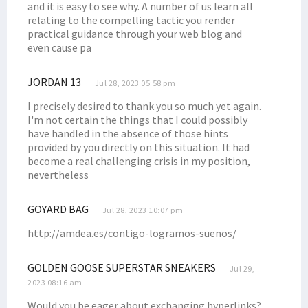
and it is easy to see why. A number of us learn all
Pakar Telematika & Kominfo Respons Foto Viral Anies dengan Koteka
relating to the compelling tactic you render
practical guidance through your web blog and
Sopir Truk yang Hilang Ditemukan Tewas dengan Luka Tembak
even cause pa
Adik Anggota DPRD Sarolangun Diduga Terlibat PETI di Manokwari
Indonesia Respons Kegiatan Anggota Parlemen Eropa Terkait Papua
JORDAN 13
Jul 28, 2023 05:58 pm
Persija Rekrut Top Skorer PON Ricky Cawor, Isi Posisi Penyerang
I precisely desired to thank you so much yet again.
DAP Rilis Pernyataan Soal DOB Hingga Komisaris Tinggi HAM PBB
I'm not certain the things that I could possibly
have handled in the absence of those hints
Mahfud MD Blak-blakan Soal Pencucian Uang dan Korupsi di Papua
provided by you directly on this situation. It had
Blokade Jalan, Warga Desak 4 Distrik Dikembalikan ke Manokwari
become a real challenging crisis in my position,
nevertheless
Filep: Pemerintah Perlu Audit SKK Migas dan BP Tangguh di Bintuni
Filep Minta Mendagri Tinjau Ulang Surat Edaran Terkait Mutasi ASN
GOYARD BAG
Jul 28, 2023 10:07 pm
Senator Filep Uraikan Dasar Hukum dan Konsep CSR Konteks Papua
http://amdea.es/contigo-logramos-suenos/
Filep Sayangkan Indonesia Batal Jadi Host Piala Dunia U-20
10 Balon DPD RI Papua Barat Lolos Vermin Lanjut ke Tahap Verfak
GOLDEN GOOSE SUPERSTAR SNEAKERS
Jul 29,
Ratusan Guru PPPK Demo Tuntut Gaji, Pemprov PBD Berikan Respons
2023 08:16 am
Filep: Sudahkah DBH Kehutanan Bermanfaat Bagi Masyarakat Adat?
Would you be eager about exchanging hyperlinks?