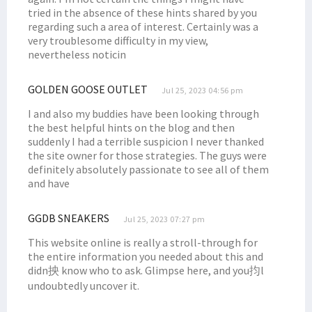
tried in the absence of these hints shared by you
Omicron Masuki Papua Barat, 7 Kasus Terdeteksi di Kota Sorong
regarding such a area of interest. Certainly was a
Jabatan Gubernur di Papua Berakhir Mei, Ini Kata Senator Filep
very troublesome difficulty in my view,
nevertheless noticin
Gubernur Meletakkan Batu Pertama Pembangunan Kampus STIH
DN ke-47, Ketua STIH Manokwari Targetkan STIH Jadi Institut
GOLDEN GOOSE OUTLET
Jul 25, 2023 04:56 pm
Pewakilan Tetap RI di PBB Angkat Suara Terkait SPMH Dewan HAM PBB
I and also my buddies have been looking through
Kapendam: Korban Tembak KKB di Ilaga Adalah Putra Asli Papua
the best helpful hints on the blog and then
Memanas! KKB Tembak TNI-Karyawan, Bakar Rumah, Mess Hingga Pasar
suddenly I had a terrible suspicion I never thanked
the site owner for those strategies. The guys were
Banjir Landa Kampung Idoor, Warga Butuh Bantuan Logistik
definitely absolutely passionate to see all of them
Filep Wamafma Serahkan Beasiswa Bagi 43 Mahasiswa STIH Momi Waren
and have
Berikut Kronologi Kasus Ibu Gantung Diri dan 2 Anaknya Meninggal
GGDB SNEAKERS
Jul 25, 2023 07:27 pm
Solidaritas Mahasiswa-Rakyat di Nabire Akan Gelar Aksi Tolak DOB
This website online is really a stroll-through for
Sepakat Berdamai, Omer Isba Cabut LP Ujaran Rasial di Kepolisian
the entire information you needed about this and
Senator Filep Harap Masyarakat Waspadai Isu SARA Jelang Pemilu
didn抰 know who to ask. Glimpse here, and you抣l
Gubernur Lukas Undang Presiden Putin ke Papua, Ini yang Dibahas
undoubtedly uncover it.
Anggota Baleg DPR RI Usulkan RUU Provinsi Kepulauan Papua Utara