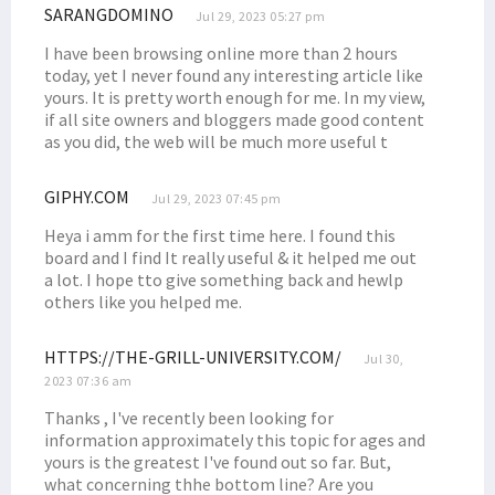
SARANGDOMINO
Jul 29, 2023 05:27 pm
8 Tahun Mengabdi, Guru SD di Kamundan Konsumsi Air Hujan
I have been browsing online more than 2 hours
Incumbent Filep Wamafma Resmi Daftar ke KPU Papua Barat
today, yet I never found any interesting article like
Robert Kardinal Dorong Audit-Investigasi CSR dan DBH LNG Tangguh
yours. It is pretty worth enough for me. In my view,
if all site owners and bloggers made good content
Filep Bahas Kondisi Masyarakat Ring I LNG Tangguh dengan USAID
as you did, the web will be much more useful t
Kukuhkan 6 Anggota BPP Otsus Asli Papua, Wapres Beri 4 Instruksi
Filep Sampaikan Masalah Pertanahan di Pabar ke Menteri ATR/BPN
GIPHY.COM
Jul 29, 2023 07:45 pm
Tokoh Intelektual Adat 7 Suku Minta DBH Migas Bintuni Diaudit
Heya i amm for the first time here. I found this
board and I find It really useful & it helped me out
Filep Terima 12 Putra/i Sebyar & Sumuri Kuliah di STIH Manokwari
a lot. I hope tto give something back and hewlp
Senator Filep Nilai BP Tangguh dan SKK Migas Langgar Konstitusi
others like you helped me.
Sistem Pemilu Tetap Terbuka, MK Bakal Laporkan Denny Indrayana
HTTPS://THE-GRILL-UNIVERSITY.COM/
Kawal 3 Misi Besar RIPPP, BPP Otsus Gelar Rapat Konsolidasi
Jul 30,
2023 07:36 am
Papua Barat Usulkan Pemekaran Kabupaten/Kota, Ini Respons DPR
Thanks , I've recently been looking for
Filep: Masyarakat 7 Suku Bintuni Tengah Hadapi Persoalan Ekologi
information approximately this topic for ages and
Filep Harap Ada Pengadilan Adat Terkait Masalah BP Tangguh
yours is the greatest I've found out so far. But,
what concerning thhe bottom line? Are you
Filep Kirim Putra Arfak Ikuti Program Perkuliahan ke Malaysia