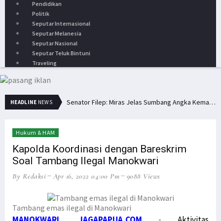
Pendidikan
Politik
Seputar Internasional
Seputar Melanesia
Seputar Nasional
Seputar Teluk Bintuni
Traveling
Senator Filep: Miras Jelas Sumbang Angka Kematian di Papua
HEADLINE
NEWS
Senator Filep Wamafma Terima Aspirasi Tim DOB Manokwari Barat
Pemuda PNG Deklarasi Dukungan untuk Papua Barat Lawan TNI/Polri
Hukum & HAM
Simak Opini Senator Filep Soal Cita-Cita Kedamaian di Tanah Papua
Kapolda Koordinasi dengan Bareskrim
Soal Tambang Ilegal Manokwari
Hindari Bias Definisi, Filep: Perlu Definisi Khusus Afiliasi KKB
By Redaksi
Apr 16, 2022 04:00 Pm
9088 Views
Minta Operasi Militer Dihentikan, KKB Ancam Perang Serentak
Bupati Pegaf Sampaikan Masalah Dana Otsus kepada Filep Wamafma
Filep Serahkan Buku Karyanya untuk Bupati Pegaf & Billy Mambrasar
Tambang emas ilegal di Manokwari
MANOKWARI, JAGAPAPUA.COM
-
Aktivitas
Filep Wamafma Bantu Warga Kampung Anggi Gida dengan Bama