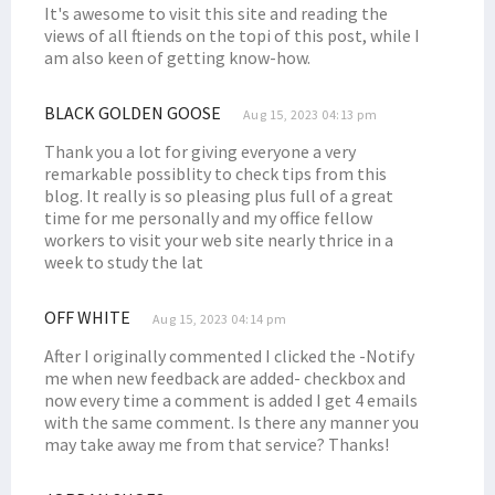
It's awesome to visit this site and reading the
views of all ftiends on the topi of this post, while I
am also keen of getting know-how.
BLACK GOLDEN GOOSE
Aug 15, 2023 04:13 pm
Thank you a lot for giving everyone a very
remarkable possiblity to check tips from this
blog. It really is so pleasing plus full of a great
time for me personally and my office fellow
workers to visit your web site nearly thrice in a
week to study the lat
OFF WHITE
Aug 15, 2023 04:14 pm
After I originally commented I clicked the -Notify
me when new feedback are added- checkbox and
now every time a comment is added I get 4 emails
with the same comment. Is there any manner you
may take away me from that service? Thanks!