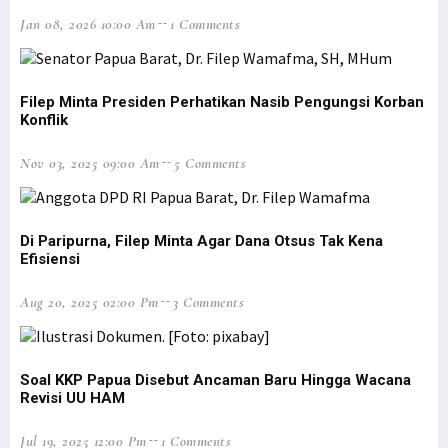
Jalan Pegaf Tak Juga Dianggarkan, Filep Minta Jokowi Tepati Janji
Jan 08, 2026 10:00 Am
1 Comments
Baku Tembak dengan Aparat, KKB Bakar SMP N Serambakon
Dokumen Diserahkan, DOB Provinsi Papua Selatan Dibahas Awal 2022
Ikatan Kelurga Teluk Elpaputih Gelar Syukuran Natal di Manokwari
Filep Minta Presiden Perhatikan Nasib Pengungsi Korban
Konflik
Kemenangan Bupati Johny Cabut Izin Sawit Masuk 5 Kemenangan Dunia
STIH Manokwari Lepas 42 Calon Wisudawan
Nov 03, 2025 09:00 Am
5 Comments
Opsi Penggalangan Intelijen Redam Konflik Bersenjata di Papua
Filep Minta Pemda Perkuat Mitigasi Bencana di Pesisir Rufei
Di Paripurna, Filep Minta Agar Dana Otsus Tak Kena
Peringatan HAM Sedunia, Presiden Jokowi Singgung Kasus Paniai
Efisiensi
Tingkat Kriminalitas Papua Barat Tertinggi Nasional Selama 2020
Aug 20, 2025 02:00 Pm
3 Comments
Masyarakat Papua Laporkan Proyek Mangkrak Miliaran Rupiah ke KPK
Kasat Reskrim Tertembak oleh OTK Saat Ricuh di Mansel
90 % Lulusan Adalah OAP, Filep: Ini Kontribusi STIH untuk Papua
Soal KKP Papua Disebut Ancaman Baru Hingga Wacana
Revisi UU HAM
Presiden Dibayangi Isu Papua Lepas Saat Ambil Alih Saham Freeport
Pemprov Papua Barat Diduga Salahi Prosedur CPNS-PPPK Formasi 2018
Jul 19, 2025 12:00 Pm
1 Comments