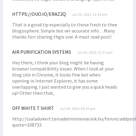
Filep Bantu Administrasi Pembuatan SIM Bagi Masyarakat Pami
HTTPS://OUO.IO/ERAZ2Q
Jul 29, 2023 12:14 pm
Pemerintah Diminta Evaluasi Pendekatan Keamanan di Papua
That is a good tip especially to those fresh to thee
Pengesahan Perppu Ciptaker Dinilai Abaikan Aspirasi Rakyat
blogosphere. Simple but ver accurate info…Many
Filep Siap Fasilitasi Soal Tunggakan Gaji Guru P3K se-Papua Barat
thanks forr sharing thgis one. A must read post!
Pemerintah dan DPR Sepakati Bahas Revisi Kedua UU ITE
AIR PURIFICATION SYSTEMS
Presiden Jokowi Didesak Batalkan Operasi Tempur di Papua
Jul 29, 2023 12:21 pm
Tuntaskan Program, Dr. Filep Apresiasi Mahasiswa KKN STIH
Hey there, I think your blog might be having
browser compatibility issues. When I look at your
Kehadiran Perusahaan Migas Harus Bermanfaat Bagi Warga Setempat
blog site in Chrome, it looks fine but when
Tokoh Agama Nilai Penanganan Korupsi di Papua Diskriminatif
opening in Internet Explorer, it has some
overlapping. I just wanted to give you a quick heads
Senator Filep Tanggapi Upaya Penyelamatan Pilot Susi Air di Papua
up! Other then that,
Sejumlah Pejabat Daerah Terindikasi Terlibat dan Biayai KKB Nduga
Tersendat Berbulan-Bulan, Gaji Guru PPPK Papua Segera Dibayar
OFF WHITE T SHIRT
Jul 29, 2023 04:23 pm
Senator Filep Tanggapi Rilis Kontribusi BP Tangguh untuk Papua
http://csaladokert.tarsadalmiinnovaciok.hu/forum/addpos
quote=108733
Filep Kritik Kebijakan Investasi Soal Aturan CSR Perusahaan Migas
Filep Wamafma Kenalkan STIH Manokwari di JNU New Delhi India