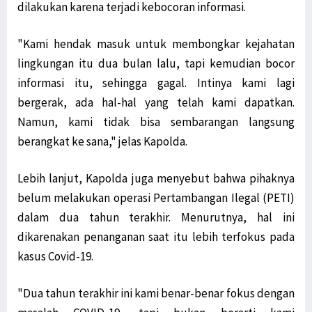
Unik! Ini Cara Warga Syou Kibarkan Merah Putih di Tengah Hutan
dilakukan karena terjadi kebocoran informasi.
Senator Filep Desak Pemerintah Selesaikan Masalah TKBM Manokwari
"Kami hendak masuk untuk membongkar kejahatan
Filep: HUT RI Momentum Pemerintah Perbarui Komitmen Bangun Papua
lingkungan itu dua bulan lalu, tapi kemudian bocor
SD YPK Serito Rusak, Filep Pertanyakan Kontribusi LNG Tangguh
informasi itu, sehingga gagal. Intinya kami lagi
Polisi: Pimpinan KNPB Silas Ki Dalang Penyerangan Posramil Kisor
bergerak, ada hal-hal yang telah kami dapatkan.
Presiden Jokowi: Siapkan Transisi dari Pandemi ke Endemi
Namun, kami tidak bisa sembarangan langsung
Polda Papua Barat Rilis 17 DPO KNPB Penyerang Posramil Kisor
berangkat ke sana," jelas Kapolda.
TPNPB Klaim Kuasai Jalan Sorong-Tambrauw-Manokwari
Filep: Kayu Log Sorong Dibawa Kabur, Hukum Berat Oknum Terlibat!
Lebih lanjut, Kapolda juga menyebut bahwa pihaknya
Luar Biasa! Kontingen Papua Raih 4 Medali Emas Cabor Sepatu Roda
belum melakukan operasi Pertambangan Ilegal (PETI)
Serang RI Soal HAM di Papua, Diplomat Minta Vanuatu ‘Buka Mata’
dalam dua tahun terakhir. Menurutnya, hal ini
TPNPB-OPM Ngalum Kupel Akui Serangan di Kiwirok, 1 Brimob Tewas
dikarenakan penanganan saat itu lebih terfokus pada
Filep Wamafma: PON XX Papua Momentum Perekat Persaudaraan Bangsa
kasus Covid-19.
Kemlu Berikan Tanggapan Atas Laporan PBB Soal Aktivis Papua
"Dua tahun terakhir ini kami benar-benar fokus dengan
LSM Minta Kejati Periksa Dugaan Penyelewengan Dana Otsus di Biak