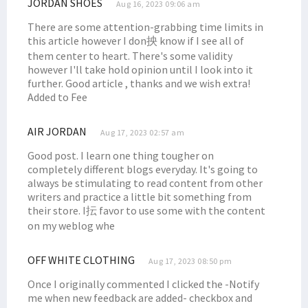
JORDAN SHOES
Aug 16, 2023 09:06 am
There are some attention-grabbing time limits in
this article however I don抰 know if I see all of
them center to heart. There's some validity
however I'll take hold opinion until I look into it
further. Good article , thanks and we wish extra!
Added to Fee
AIR JORDAN
Aug 17, 2023 02:57 am
Good post. I learn one thing tougher on
completely different blogs everyday. It's going to
always be stimulating to read content from other
writers and practice a little bit something from
their store. I抎 favor to use some with the content
on my weblog whe
OFF WHITE CLOTHING
Aug 17, 2023 08:50 pm
Once I originally commented I clicked the -Notify
me when new feedback are added- checkbox and