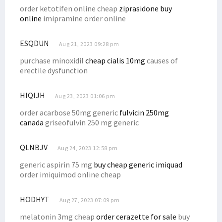
order ketotifen online cheap
ziprasidone buy
online
imipramine order online
ESQDUN
Aug 21, 2023 09:28 pm
purchase minoxidil
cheap cialis 10mg
causes of
erectile dysfunction
HIQIJH
Aug 23, 2023 01:06 pm
order acarbose 50mg generic
fulvicin 250mg
canada
griseofulvin 250 mg generic
QLNBJV
Aug 24, 2023 12:58 pm
generic aspirin 75 mg
buy cheap generic imiquad
order imiquimod online cheap
HODHYT
Aug 27, 2023 07:09 pm
melatonin 3mg cheap
order cerazette for sale
buy