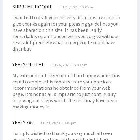
Putra Asli Papua Terbunuh KKB, Pangdam Kasuari Bereaksi Keras
SUPREME HOODIE
Jul 23, 2023 10:05 am
Senator Filep Uraikan 5 Intisari Pasal Pemekaran UU Otsus Papua
I wanted to draft you this very little observation to
give thanks again for your pleasing guidelines you
Pemekaran Papua, Filep Ungkap 2 Opsi Siapkan Pemerintahan Daerah
have shared on this site. It has been really
Serangan KKB di Kiwirok, 1 Anggota Satgas Cartenz Tertembak
remarkably open-handed with you to give without
restraint precisely what a few people could have
Tok! Ini Jadwal Resmi Pilpres dan Pilkada 2024
distribut
Dua Kelompok Warga Bentrok di Sorong, Belasan Orang Tewas
Pelaku Bentrok di Kota Sorong Bukan Orang Papua, Ini Kronologinya
YEEZY OUTLET
Jul 24, 2023 05:09 am
Filep Harap Aparat Mampu Deteksi Dini Potensi Kekerasan di Daerah
My wife and i felt very more than happy when Chris
Filep Wamafma: Polisi Penangkap Pelaku Layak Terima Reward
could complete his reports from your precious
recommendations he obtained from your web
Polisi Ringkus 2 Terduga Pelaku Pembunuhan Khani Rumaf di Sorong
page. It's not at all simplistic to just continually
Sejumlah Massa Gelar Demonstrasi Tolak Pemekaran di Manokwari
be giving out steps which the rest may have been
making money fr
12 DPO Bentrok Sorong Akan Dirilis, 10 Korban Teridentifikasi
Festival Sail Teluk Cenderawasih Akan Diluncurkan di Manokwari
YEEZY 380
Jul 24, 2023 11:35 pm
Gilas Timor Leste, Trio Papua Cetak Gol Kemenangan untuk Timnas
I simply wished to thank you very much all over
Papua Barat Siap Jadi Tuan Rumah Acara Internasional Tahun Ini
again. I'm not certain the things I might have