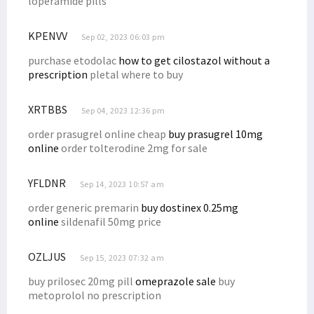
loperamide pills
KPENVV
Sep 02, 2023 06:03 pm
purchase etodolac
how to get cilostazol without a
prescription
pletal where to buy
XRTBBS
Sep 04, 2023 12:36 pm
order prasugrel online cheap
buy prasugrel 10mg
online
order tolterodine 2mg for sale
YFLDNR
Sep 14, 2023 10:57 am
order generic premarin
buy dostinex 0.25mg
online
sildenafil 50mg price
OZLJUS
Sep 15, 2023 07:32 am
buy prilosec 20mg pill
omeprazole sale
buy
metoprolol no prescription