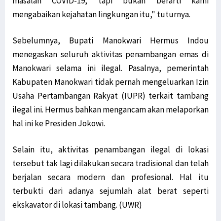
masalah COVID-19, tapi bukan berarti kami
Konflik Luhut-Haris, Filep Harap Fakta Terungkap ke Publik
mengabaikan kejahatan lingkungan itu," tuturnya.
Diduga Pasok Senjata ke KKB, Oknum ASN Pemkab Yahukimo Ditangkap
TNI AD Evakuasi Guru dan Warga dari Kiwirok ke Jayapura
Sebelumnya, Bupati Manokwari Hermus Indou
Kirab Api PON Dilepas Dari Sorong Ke Lima Wilayah Adat Di Papua
menegaskan seluruh aktivitas penambangan emas di
GAMKI Papua Minta Tindak Tegas Pelaku Penyerangan di Kiwirok
Manokwari selama ini ilegal. Pasalnya, pemerintah
Komnas HAM Papua Ungkap Temuan Baru Kasus Posramil Kisor
Kabupaten Manokwari tidak pernah mengeluarkan Izin
Menhub: Pemerintah Terus Tingkatkan Konektivitas di Asmat Papua
Usaha Pertambangan Rakyat (IUPR) terkait tambang
Kepala Densus 88 Ungkap Strategi Khusus Tangani KKB di Papua
ilegal ini. Hermus bahkan mengancam akan melaporkan
Antisipasi KKB, Polri Pertebal Pengamanan di Distrik Kiwirok
hal ini ke Presiden Jokowi.
Tim Avatar Polres Manokwari Ringkus Pelaku Curanmor di Andai
Selain itu, aktivitas penambangan ilegal di lokasi
Papua Perlu Bangun RS Terintegrasi Poli Pengobatan Tradisional
tersebut tak lagi dilakukan secara tradisional dan telah
Situasi Berangsur Pulih, 1 SST Brimob Ditarik dari Maybrat
berjalan secara modern dan profesional. Hal itu
LaNyalla: Utusan Golongan dan DPD RI Secara Substansi Sama
terbukti dari adanya sejumlah alat berat seperti
Filep Wamafma Uraikan Perancangan Analisa Kontrak pada PKPA
ekskavator di lokasi tambang. (UWR)
Temui AirAsia, Bupati Ajukan Rute Penerbangan ke Bandara Utarom