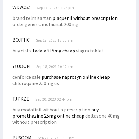
WDVOSZ
Sep 16, 2023 04:02 pm
brand telmisartan
plaquenil without prescription
order generic molnunat 200mg
BOJFHC
Sep 17, 2023 12:35 am
buy cialis
tadalafil 5mg cheap
viagra tablet
YYUOON
Sep 18, 2023 10:12 pm
cenforce sale
purchase naprosyn online cheap
chloroquine 250mg us
TJPKZE
Sep 20, 2023 02:44 pm
buy modafinil without a prescription
buy
promethazine 25mg online cheap
deltasone 40mg
without prescription
PUSOQM
Sep 22, 2023 05:06 pm