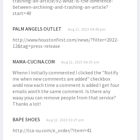
trashing-an-article/92-what-is-the-difference-
Masyarakat Nenei Nyatakan Dukungan untuk Filep Wamafma
between-archiving-and-trashing-an-article?
Pemuda Desai dan Warga Prafi Antusias Dukung Filep Wamafma
start=40
Filep Terima Keluhan Dana Otsus dari Warga Nenei, Isim dan Tahota
PALM ANGELS OUTLET
Aug 11, 2023 04:00 pm
Jetty Babo Ambruk, Senator Filep: Segera Investigasi!
http://www.houstonfirst.com/news/?filter=2022-
Sapa Warga di Kompleks Sanggeng, Filep Wamafma Tekankan Hal Ini
12&tag=press-release
Puncak DN ke-49, STIH Rilis Film Edukasi Berjudul 'Gratifikasi'
Pimpinan Komite I DPD RI Hadiri Konsultasi Publik RPJPD PB
MAMA-CUCINA.COM
Aug 12, 2023 06:33 am
Simak 9 Poin Strategis Asosiasi Gubernur untuk Tanah Papua
Whenn I initially commented I clicked the "Notify
Prihatin Pasien Emergensi Tak Ada Dokter, Filep Tekankan Hal Ini
me when new comments are added" checkbox
andd now each time a comment is added I get four
Simak Pandangan Filep Wamafma Atas RUU Pengeloaan Ruang Udara
emails wioth the same comment. Is there any
Pj. Gubernur: Ada 8 Kursi DPRK Manokwari, Ingat Juga Suku Saireri
waay youu can remove people from that service?
Thanks a lot!
DPD Minta Kejagung Pertegas Penanganan Money Politic di Pilkada
Filep Wamafma: RUU Bahasa Daerah Harus Prioritas Prolegnas
BAPE SHOES
Aug 12, 2023 03:27 pm
Ketua Komite 3 DPD RI Dukung PKH Kemensos Dilanjutkan
http://tca-su.com/e_order/?Item=41
Filep Kecam Penembakan Remaja di Semarang oleh Oknum Polisi