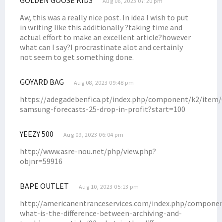
Aug 06, 2023 07:20 pm
Filep Wamafma Jawab Aspirasi Kepala Kampung Arguni Soal Dana Desa
Aw, this was a really nice post. In idea I wish to put
Soal Investasi, Filep Ingatkan Hal Ini ke Capres-Cawapres
in writing like this additionally ?taking time and
Filep Wamafma Terima Aspirasi Pencaker di Kaimana
actual effort to make an excellent article?however
what can I say?I procrastinate alot and certainly
Filep Hadiri Ibadah Syukur Bersama Keluarga Besar Byak di Kaimana
not seem to get something done.
Filep Wamafma Apresiasi Kerukunan Masyarakat di Warpramasi
Filep Beri Peluang 3 Perwakilan Warga Serayu Kuliah Gratis
GOYARD BAG
Aug 08, 2023 09:48 pm
Filep Dukung Dominggus Mandacan Kembali Jabat Gubernur
https://adegadebenfica.pt/index.php/component/k2/item/
Senator Filep Hadiri Lepas Sambut Tahun Baru Suku Doreri
samsung-forecasts-25-drop-in-profit?start=100
Filep Wamafma Lantik Unsur Pimpinan STIH Manokwari
YEEZY 500
Aug 09, 2023 06:04 pm
Filep Serahkan Buku Rekening Beasiswa ke Mahasiswa STIH di Prafi
http://www.asre-nou.net/php/view.php?
Kampanye di Padarni, Filep Wamafma Terima Keluhan Masyarakat
objnr=59916
Beasiswa SUP Nunggak, Senator Filep Berikan Pandangannya
Filep Wamafma Gelar Kampanye Terbatas di Oransbari Mansel
BAPE OUTLET
Aug 10, 2023 05:13 pm
Kampanye Terbatas di Oransbari, Ini Komitmen Filep Wamafma
http://americanentranceservices.com/index.php/compone
Keluarga Kamasan Mansel Dukung Filep Wamafma Maju DPD RI
what-is-the-difference-between-archiving-and-