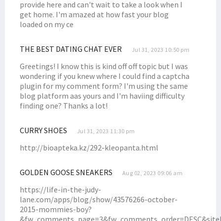
Maksimalkan Dana Otsus, Senator Filep Sarankan Ini ke Pemda
provide here and can't wait to take a look when I
get home. I'm amazed at how fast your blog
Kepala LP2BH STIH Soroti Tajam 10 Program Prioritas Pj Gubernur
loaded on my ce
Kunjungi Minyambouw, Filep Wamafma Terima Aspirasi Jalan Rusak
Program KKN Berakhir, Filep Wamafma Apresiasi Mahasiswa STIH
THE BEST DATING CHAT EVER
Jul 31, 2023 10:50 pm
Filep Wamafma Terima Aspirasi Masyarakat Adat Papua di Jakarta
Greetings! I know this is kind off off topic but I was
Kirim Delegasi Mahasiswa ke Malaysia, Ini Pesan Dr. Filep Wamafma
wondering if you knew where I could find a captcha
plugin for my comment form? I'm using the same
Serap Aspirasi, Filep Wamafma Berdiskusi dengan Petani Kendal
blog platform aas yours and I'm haviing difficulty
Isu Papua Tak Lagi Disinggung di Sidang PBB, Ini Kata Kemlu
finding one? Thanks a lot!
Terima PP STN, Filep Bantu Advokasi Masalah Petani di Jambi
CURRY SHOES
Jul 31, 2023 11:30 pm
Filep Wamafma Usulkan Upaya Penyelesaian Tangani Konflik Agraria
http://bioapteka.kz/292-kleopanta.html
Filep Soroti Lunturnya Fungsi Pengayom Polri di Konflik Agraria
Kasus Illegal Logging di Teluk Bintuni Libatkan Oknum ASN
GOLDEN GOOSE SNEAKERS
Aug 02, 2023 09:06 am
Singgung Soal Akreditasi, LLDIKTI: Kualitas PTN-PTS Tak Berbeda
https://life-in-the-judy-
Dana Otsus Sudah Disalurkan, Filep Tegaskan Hal Ini ke Pemda
lane.com/apps/blog/show/43576266-october-
Senator Filep Dorong Afirmasi Otsus Perhatikan Kesejahteraan Guru
2015-mommies-boy?
&fw_comments_page=3&fw_comments_order=DESC&siteI