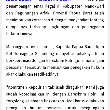
penambangan emas ilegal di Kabupaten Manokwari
Menko Polhukam Paparkan 2 Jenis Kebijakan Pemerintah untuk Papua
dan Pegunungan Arfak, Provinsi Papua Barat telah
Mahfud MD: Kami Buru Teroris, Bukan Sembarang Orang Papua
menimbulkan keresahan di tengah masyarakat tentang
Dialog Damai untuk Penyelesaian Pelanggaran HAM di Papua
dampaknya terhadap lingkungan dan pelanggaran
Gelar Jumpa Pers Muprov, Ini 4 Calon Ketua KADIN Papua
hukum lainnya.
Polda Papua Barat: Seruan Aksi Tolak Otsus Jilid II Tidak Benar
Komnas HAM: Hentikan Pasokan Senjata dan Amunisi ke KBB
Menanggapi persoalan ini, Kapolda Papua Barat Irjen
Dewan Adat Papua Ajak Pemerintah Dialog Terbuka Bahas UU Otsus
Pol Tornagogo Sihombing menyebut pihaknya telah
MRP dan MRPB Ajukan Sengketa Kewenangan Lembaga kepada MK
berkoordinasi dengan Bareskrim Polri guna menangani
Miris, Anak-Anak Usia Sekolah di Hutan Kampung Obo Tak Bersekolah
persoalan tersebut. Ia memastikan penegakan hukum
Pemerintah Pahami Aspirasi Revisi UU Otsus Tak Hanya 2 Pasal
akan dilakukan seadil-adilnya.
Simak Masukan Timja Otsus DPD RI terhadap Draft RUU Otsus Papua
"Komitmen kepolisian tak usah diragukan. Kami juga
Timja Otsus DPD RI Harap RUU Otsus Pastikan Perubahan Substansial
sudah koordinasikan ini dengan Bareskrim Polri. Ini
Marius: Instruksi Ketua Aktivitas STIH Manokwari Ikuti Prokes
tergolong kejahatan lingkungan. Jadi harus dilakukan
Pernyataan Mensos Risma Dinilai Provokatif bagi Rakyat Papua
penegakan hukum bersama untuk mengungkap