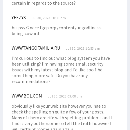
certain in regards to the source?
Senator Filep Dorong Kewenangan Kejaksaan Diperkuat
Filep Kritik Mekanisme DPR Setujui Perpanjangan Jabatan Kades
YEEZYS
Jul 30, 2023 10:33 am
Stunting di Papua Tinggi, Mendagri: Ikan Dijual Beli Mie Instan
https://2nace.fgcp.org/content/ungodliness-
being-coward
DPD dan Pemerintah Bahas Penyelesaian Pelanggaran HAM Berat
Puluhan Warga Terjun ke Pantai Wijaya Sentosa Cari Siput Uter
WWW.TANGOFAMILIA.RU
Jul 30, 2023 10:53 am
Filep Sampaikan Hasil Advokasi Soal BP Tangguh ke Menko Polhukam
I'm curious to find out what blpg system you have
Filep Minta Dugaan Korupsi Dana CSR BP Tangguh Diusut
been utilizing? I'm having some small security
P2BH STIH Manokwari Pertanyakan Penamaan Venue Voli di Manokwari
issues with my latest blog and I'd like too fihd
something more safe. Do you have any
Data Penerima Beasiswa Otsus Luar Negeri Diantar ke Kemendari
recommendations?
Filep Tekankan Urgensi Pemenuhan Hak Perguruan Tinggi Era Otsus
Filep: Wapres Perlu Bertemu Masyarakat Crosscheck Klaim BP
WWW.BOL.COM
Jul 30, 2023 03:08 pm
Ketua STIH Manokwari Teken MoU dan PKS dengan STH Bandung
obviouslly like your web site however you hae to
check the spelling on quite a few of your posts.
Kepala LLDIKTI Wilayah Papua Sebut STIH Manokwari Aman dari Monev
Many of them are rife with spelling problems and I
Perpres RIPP Muat 6 Strategi, Papua Barat Siapkan Pergub DPRK
find it very bothersome to tell the truth however I
will certainly come again again.
Dr. Yohana Minta Mahasiswa STIH Pahami Adat Saat di Lokasi KKN