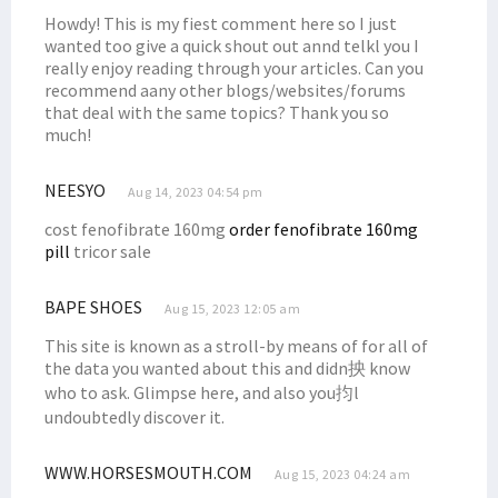
Howdy! This is my fiest comment here so I just
wanted too give a quick shout out annd telkl you I
really enjoy reading through your articles. Can you
recommend aany other blogs/websites/forums
that deal with the same topics? Thank you so
much!
NEESYO
Aug 14, 2023 04:54 pm
cost fenofibrate 160mg
order fenofibrate 160mg
pill
tricor sale
BAPE SHOES
Aug 15, 2023 12:05 am
This site is known as a stroll-by means of for all of
the data you wanted about this and didn抰 know
who to ask. Glimpse here, and also you抣l
undoubtedly discover it.
WWW.HORSESMOUTH.COM
Aug 15, 2023 04:24 am