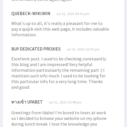
Penyaluran Dana Otsus 2023 di Papua Barat Capai Rp 1,034 Triliun
QUEBECK-WIKI.WIN
Jul 31, 2023 06:41 pm
80 Persen Formasi CASN 2023 untuk Honorer, Ini Rinciannya
What's up to all, it's really a pleasant for me to
BP Tangguh Klaim Keberhasilan CSR, Senator Filep: Cobalah Jujur!
pay a quijck visit this web page, it includes valuable
Filep Wamafma Beri Beasiswa Perpuluhan Putra Arfak di STIH Prafi
Information.
Simak Uraian Dasar Hukum Hak Masyarakat Adat Atas CSR Migas
BUY DEDICATED PROXIES
Jul 31, 2023 10:43 pm
Sesepuh STIH Manokwari Ajak Maba Selesaikan Kuliah Tepat Waktu
Excellent post. I used to be checking constaantly
Seleksi CASN 2023 Usulan BKN September 2023, Simak Selengkapnya!
this blog and I am impressed! Very helpful
KPU Umumkan DCS DPD RI Papua Barat, Filep Wamafma Nomor 3!
information particulaarly the remaining part :) I
maintain such info much. I used to be looking for
Dr. Filep Sampaikan Persoalan CSR BP Tangguh ke Ketua MPR RI
this particular info for a very long time. Thanks
Delegasi RI Walk Out Saat Benny Wenda Hendak Pidato di Forum MSG
and good
Pengadilan Tinggi Papua Barat Teken MoU dengan STIH Manokwari
ทางเข้า UFABET
Ini Keputusan MSG Soal Pengajuan ULMWP Sebagai Anggota Penuh
Jul 31, 2023 10:48 pm
Kejari Selidiki Kasus Dugaan Korupsi Dana Hibah di Teluk Bintuni
Greetings from Idaho! I'm bored to tears at work
so I decided to browse your website on my iphone
Filep Wamafma Lakukan Edukasi Politik Sosok Dominggus Mandacan
during lunch break. I love the knowledge you