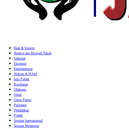
Biak & Supiori
Budaya dan Biografi Tokoh
Editorial
Ekonomi
Entertainment
Hukum & HAM
Info Publik
Kesehatan
Olahraga
Opini
Otsus Papua
Parlemen
Pendidikan
Politik
Seputar Internasional
Seputar Melanesia