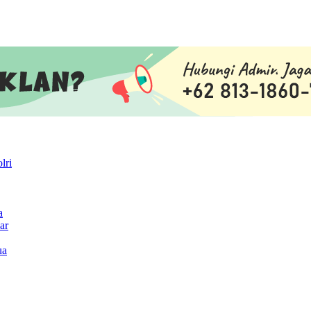
lri
a
ar
ua