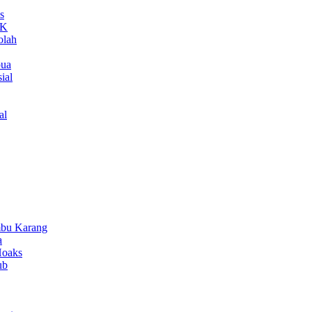
s
MK
olah
pua
ial
al
bu Karang
a
Hoaks
ub