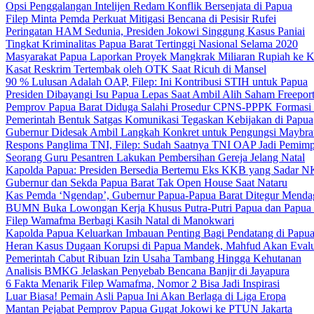
Opsi Penggalangan Intelijen Redam Konflik Bersenjata di Papua
Filep Minta Pemda Perkuat Mitigasi Bencana di Pesisir Rufei
Peringatan HAM Sedunia, Presiden Jokowi Singgung Kasus Paniai
Tingkat Kriminalitas Papua Barat Tertinggi Nasional Selama 2020
Masyarakat Papua Laporkan Proyek Mangkrak Miliaran Rupiah ke
Kasat Reskrim Tertembak oleh OTK Saat Ricuh di Mansel
90 % Lulusan Adalah OAP, Filep: Ini Kontribusi STIH untuk Papua
Presiden Dibayangi Isu Papua Lepas Saat Ambil Alih Saham Freepor
Pemprov Papua Barat Diduga Salahi Prosedur CPNS-PPPK Formasi
Pemerintah Bentuk Satgas Komunikasi Tegaskan Kebijakan di Papua
Gubernur Didesak Ambil Langkah Konkret untuk Pengungsi Maybra
Respons Panglima TNI, Filep: Sudah Saatnya TNI OAP Jadi Pemimp
Seorang Guru Pesantren Lakukan Pembersihan Gereja Jelang Natal
Kapolda Papua: Presiden Bersedia Bertemu Eks KKB yang Sadar 
Gubernur dan Sekda Papua Barat Tak Open House Saat Nataru
Kas Pemda ‘Ngendap’, Gubernur Papua-Papua Barat Ditegur Menda
BUMN Buka Lowongan Kerja Khusus Putra-Putri Papua dan Papua 
Filep Wamafma Berbagi Kasih Natal di Manokwari
Kapolda Papua Keluarkan Imbauan Penting Bagi Pendatang di Papu
Heran Kasus Dugaan Korupsi di Papua Mandek, Mahfud Akan Evalu
Pemerintah Cabut Ribuan Izin Usaha Tambang Hingga Kehutanan
Analisis BMKG Jelaskan Penyebab Bencana Banjir di Jayapura
6 Fakta Menarik Filep Wamafma, Nomor 2 Bisa Jadi Inspirasi
Luar Biasa! Pemain Asli Papua Ini Akan Berlaga di Liga Eropa
Mantan Pejabat Pemprov Papua Gugat Jokowi ke PTUN Jakarta