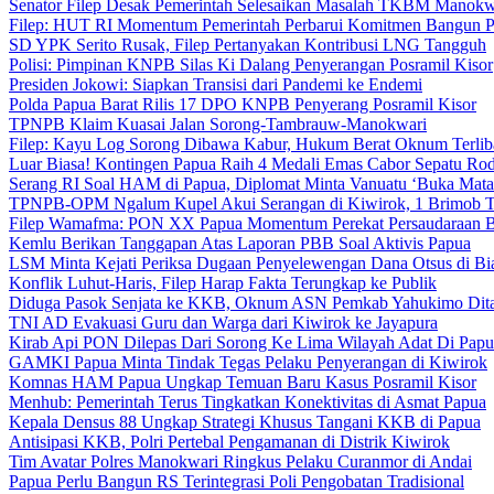
Senator Filep Desak Pemerintah Selesaikan Masalah TKBM Manokw
Filep: HUT RI Momentum Pemerintah Perbarui Komitmen Bangun 
SD YPK Serito Rusak, Filep Pertanyakan Kontribusi LNG Tangguh
Polisi: Pimpinan KNPB Silas Ki Dalang Penyerangan Posramil Kisor
Presiden Jokowi: Siapkan Transisi dari Pandemi ke Endemi
Polda Papua Barat Rilis 17 DPO KNPB Penyerang Posramil Kisor
TPNPB Klaim Kuasai Jalan Sorong-Tambrauw-Manokwari
Filep: Kayu Log Sorong Dibawa Kabur, Hukum Berat Oknum Terlib
Luar Biasa! Kontingen Papua Raih 4 Medali Emas Cabor Sepatu Ro
Serang RI Soal HAM di Papua, Diplomat Minta Vanuatu ‘Buka Mata
TPNPB-OPM Ngalum Kupel Akui Serangan di Kiwirok, 1 Brimob 
Filep Wamafma: PON XX Papua Momentum Perekat Persaudaraan 
Kemlu Berikan Tanggapan Atas Laporan PBB Soal Aktivis Papua
LSM Minta Kejati Periksa Dugaan Penyelewengan Dana Otsus di Bi
Konflik Luhut-Haris, Filep Harap Fakta Terungkap ke Publik
Diduga Pasok Senjata ke KKB, Oknum ASN Pemkab Yahukimo Dit
TNI AD Evakuasi Guru dan Warga dari Kiwirok ke Jayapura
Kirab Api PON Dilepas Dari Sorong Ke Lima Wilayah Adat Di Papu
GAMKI Papua Minta Tindak Tegas Pelaku Penyerangan di Kiwirok
Komnas HAM Papua Ungkap Temuan Baru Kasus Posramil Kisor
Menhub: Pemerintah Terus Tingkatkan Konektivitas di Asmat Papua
Kepala Densus 88 Ungkap Strategi Khusus Tangani KKB di Papua
Antisipasi KKB, Polri Pertebal Pengamanan di Distrik Kiwirok
Tim Avatar Polres Manokwari Ringkus Pelaku Curanmor di Andai
Papua Perlu Bangun RS Terintegrasi Poli Pengobatan Tradisional