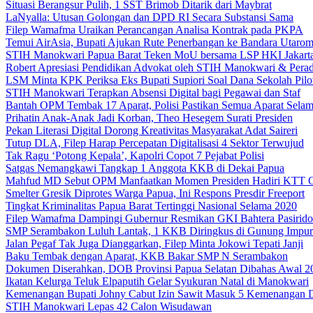
Situasi Berangsur Pulih, 1 SST Brimob Ditarik dari Maybrat
LaNyalla: Utusan Golongan dan DPD RI Secara Substansi Sama
Filep Wamafma Uraikan Perancangan Analisa Kontrak pada PKPA
Temui AirAsia, Bupati Ajukan Rute Penerbangan ke Bandara Utaro
STIH Manokwari Papua Barat Teken MoU bersama LSP HKI Jakart
Robert Apresiasi Pendidikan Advokat oleh STIH Manokwari & Perad
LSM Minta KPK Periksa Eks Bupati Supiori Soal Dana Sekolah Pilo
STIH Manokwari Terapkan Absensi Digital bagi Pegawai dan Staf
Bantah OPM Tembak 17 Aparat, Polisi Pastikan Semua Aparat Selam
Prihatin Anak-Anak Jadi Korban, Theo Hesegem Surati Presiden
Pekan Literasi Digital Dorong Kreativitas Masyarakat Adat Saireri
Tutup DLA, Filep Harap Percepatan Digitalisasi 4 Sektor Terwujud
Tak Ragu ‘Potong Kepala’, Kapolri Copot 7 Pejabat Polisi
Satgas Nemangkawi Tangkap 1 Anggota KKB di Dekai Papua
Mahfud MD Sebut OPM Manfaatkan Momen Presiden Hadiri KTT 
Smelter Gresik Diprotes Warga Papua, Ini Respons Presdir Freeport
Tingkat Kriminalitas Papua Barat Tertinggi Nasional Selama 2020
Filep Wamafma Dampingi Gubernur Resmikan GKI Bahtera Pasirido
SMP Serambakon Luluh Lantak, 1 KKB Diringkus di Gunung Impur
Jalan Pegaf Tak Juga Dianggarkan, Filep Minta Jokowi Tepati Janji
Baku Tembak dengan Aparat, KKB Bakar SMP N Serambakon
Dokumen Diserahkan, DOB Provinsi Papua Selatan Dibahas Awal 2
Ikatan Kelurga Teluk Elpaputih Gelar Syukuran Natal di Manokwari
Kemenangan Bupati Johny Cabut Izin Sawit Masuk 5 Kemenangan 
STIH Manokwari Lepas 42 Calon Wisudawan