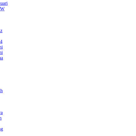
uari
TRW
nz
24
ni
ni
ua
ah
ya
h
ng