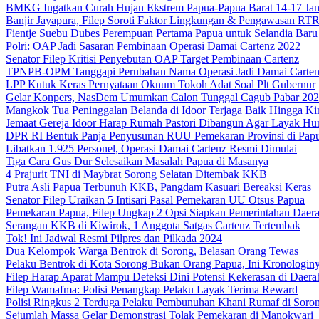
BMKG Ingatkan Curah Hujan Ekstrem Papua-Papua Barat 14-17 Jan
Banjir Jayapura, Filep Soroti Faktor Lingkungan & Pengawasan R
Fientje Suebu Dubes Perempuan Pertama Papua untuk Selandia Baru
Polri: OAP Jadi Sasaran Pembinaan Operasi Damai Cartenz 2022
Senator Filep Kritisi Penyebutan OAP Target Pembinaan Cartenz
TPNPB-OPM Tanggapi Perubahan Nama Operasi Jadi Damai Carte
LPP Kutuk Keras Pernyataan Oknum Tokoh Adat Soal Plt Gubernur
Gelar Konpers, NasDem Umumkan Calon Tunggal Cagub Pabar 20
Mangkok Tua Peninggalan Belanda di Idoor Terjaga Baik Hingga Ki
Jemaat Gereja Idoor Harap Rumah Pastori Dibangun Agar Layak Hu
DPR RI Bentuk Panja Penyusunan RUU Pemekaran Provinsi di Pap
Libatkan 1.925 Personel, Operasi Damai Cartenz Resmi Dimulai
Tiga Cara Gus Dur Selesaikan Masalah Papua di Masanya
4 Prajurit TNI di Maybrat Sorong Selatan Ditembak KKB
Putra Asli Papua Terbunuh KKB, Pangdam Kasuari Bereaksi Keras
Senator Filep Uraikan 5 Intisari Pasal Pemekaran UU Otsus Papua
Pemekaran Papua, Filep Ungkap 2 Opsi Siapkan Pemerintahan Daer
Serangan KKB di Kiwirok, 1 Anggota Satgas Cartenz Tertembak
Tok! Ini Jadwal Resmi Pilpres dan Pilkada 2024
Dua Kelompok Warga Bentrok di Sorong, Belasan Orang Tewas
Pelaku Bentrok di Kota Sorong Bukan Orang Papua, Ini Kronologin
Filep Harap Aparat Mampu Deteksi Dini Potensi Kekerasan di Daera
Filep Wamafma: Polisi Penangkap Pelaku Layak Terima Reward
Polisi Ringkus 2 Terduga Pelaku Pembunuhan Khani Rumaf di Soro
Sejumlah Massa Gelar Demonstrasi Tolak Pemekaran di Manokwari