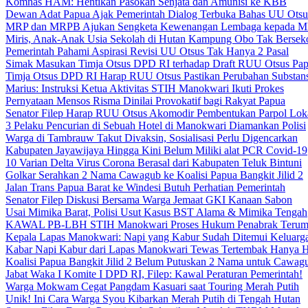
Komnas HAM: Hentikan Pasokan Senjata dan Amunisi ke KBB
Dewan Adat Papua Ajak Pemerintah Dialog Terbuka Bahas UU Otsu
MRP dan MRPB Ajukan Sengketa Kewenangan Lembaga kepada 
Miris, Anak-Anak Usia Sekolah di Hutan Kampung Obo Tak Bersek
Pemerintah Pahami Aspirasi Revisi UU Otsus Tak Hanya 2 Pasal
Simak Masukan Timja Otsus DPD RI terhadap Draft RUU Otsus Pa
Timja Otsus DPD RI Harap RUU Otsus Pastikan Perubahan Substans
Marius: Instruksi Ketua Aktivitas STIH Manokwari Ikuti Prokes
Pernyataan Mensos Risma Dinilai Provokatif bagi Rakyat Papua
Senator Filep Harap RUU Otsus Akomodir Pembentukan Parpol Lok
3 Pelaku Pencurian di Sebuah Hotel di Manokwari Diamankan Polisi
Warga di Tambrauw Takut Divaksin, Sosialisasi Perlu Digencarkan
Kabupaten Jayawijaya Hingga Kini Belum Miliki alat PCR Covid-19
10 Varian Delta Virus Corona Berasal dari Kabupaten Teluk Bintuni
Golkar Serahkan 2 Nama Cawagub ke Koalisi Papua Bangkit Jilid 2
Jalan Trans Papua Barat ke Windesi Butuh Perhatian Pemerintah
Senator Filep Diskusi Bersama Warga Jemaat GKI Kanaan Sabon
Usai Mimika Barat, Polisi Usut Kasus BST Alama & Mimika Tengah
KAWAL PB-LBH STIH Manokwari Proses Hukum Penabrak Terum
Kepala Lapas Manokwari: Napi yang Kabur Sudah Ditemui Keluarg
Kabar Napi Kabur dari Lapas Manokwari Tewas Tertembak Hanya 
Koalisi Papua Bangkit Jilid 2 Belum Putuskan 2 Nama untuk Cawag
Jabat Waka I Komite I DPD RI, Filep: Kawal Peraturan Pemerintah!
Warga Mokwam Cegat Pangdam Kasuari saat Touring Merah Putih
Unik! Ini Cara Warga Syou Kibarkan Merah Putih di Tengah Hutan