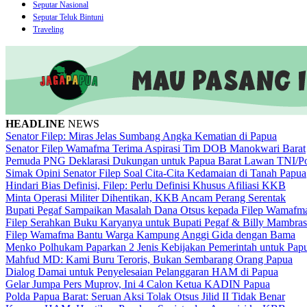
Seputar Nasional
Seputar Teluk Bintuni
Traveling
HEADLINE
NEWS
Senator Filep: Miras Jelas Sumbang Angka Kematian di Papua
Senator Filep Wamafma Terima Aspirasi Tim DOB Manokwari Barat
Pemuda PNG Deklarasi Dukungan untuk Papua Barat Lawan TNI/Po
Simak Opini Senator Filep Soal Cita-Cita Kedamaian di Tanah Papua
Hindari Bias Definisi, Filep: Perlu Definisi Khusus Afiliasi KKB
Minta Operasi Militer Dihentikan, KKB Ancam Perang Serentak
Bupati Pegaf Sampaikan Masalah Dana Otsus kepada Filep Wamafm
Filep Serahkan Buku Karyanya untuk Bupati Pegaf & Billy Mambras
Filep Wamafma Bantu Warga Kampung Anggi Gida dengan Bama
Menko Polhukam Paparkan 2 Jenis Kebijakan Pemerintah untuk Pap
Mahfud MD: Kami Buru Teroris, Bukan Sembarang Orang Papua
Dialog Damai untuk Penyelesaian Pelanggaran HAM di Papua
Gelar Jumpa Pers Muprov, Ini 4 Calon Ketua KADIN Papua
Polda Papua Barat: Seruan Aksi Tolak Otsus Jilid II Tidak Benar