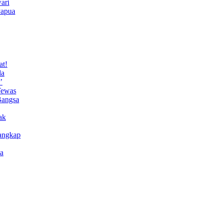
ari
Papua
at!
da
’
Tewas
Bangsa
ak
angkap
a