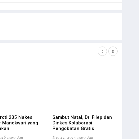
oroti 235 Nakes
Sambut Natal, Dr. Filep dan
Filep Wa
r Manokwari yang
Dinkes Kolaborasi
Aspirasi
hkan
Pengobatan Gratis
Dinkes P
026 11:00 Am
Dec 22, 2025 11:00 Am
Sep 04, 20