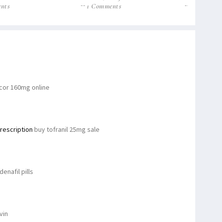
nts
1 Comments
0 Commen
icor 160mg online
rescription
buy tofranil 25mg sale
denafil pills
vin