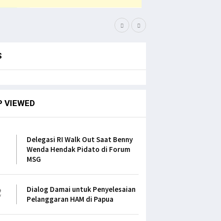
Bupati Pegaf Sampaikan
S
P VIEWED
1
Delegasi RI Walk Out Saat Benny
Wenda Hendak Pidato di Forum
MSG
2
Dialog Damai untuk Penyelesaian
Pelanggaran HAM di Papua