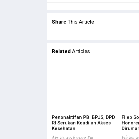
Share
This Article
Related
Articles
Penonaktifan PBI BPJS, DPD
Filep S
RI Serukan Keadilan Akses
Honore
Kesehatan
Diruma
Apr 23, 2026 03:00 Pm
Feb 20, 2