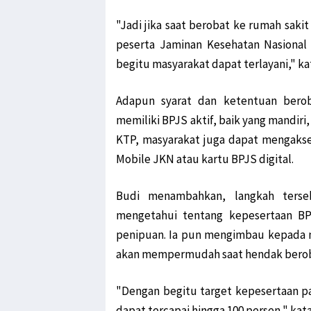
"Jadi jika saat berobat ke rumah sak
peserta Jaminan Kesehatan Nasional
begitu masyarakat dapat terlayani," kata
Adapun syarat dan ketentuan bero
memiliki BPJS aktif, baik yang mandiri,
KTP, masyarakat juga dapat mengaks
Mobile JKN atau kartu BPJS digital.
Budi menambahkan, langkah terse
mengetahui tentang kepesertaan BP
penipuan. Ia pun mengimbau kepada 
akan mempermudah saat hendak berob
"Dengan begitu target kepesertaan pa
dapat tercapai hingga 100 persen," kat