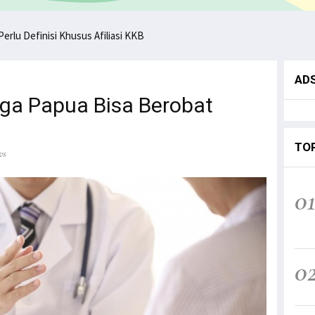
ntikan, KKB Ancam Perang Serentak
nisi, Filep: Perlu Definisi Khusus Afiliasi KKB
AD
ga Papua Bisa Berobat
TO
ws
0
0