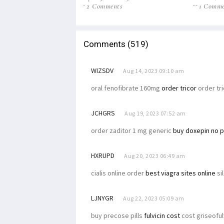
2 Comments
1 Comme
Comments (519)
WIZSDV
Aug 14, 2023 09:10 am
oral fenofibrate 160mg
order tricor
order tr
JCHGRS
Aug 19, 2023 07:52 am
order zaditor 1 mg generic
buy doxepin no p
HXRUPD
Aug 20, 2023 06:49 am
cialis online order
best viagra sites online
sil
LJNYGR
Aug 22, 2023 05:09 am
buy precose pills
fulvicin cost
cost griseoful