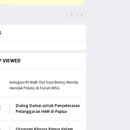
Simak Opini Senator File
S
P VIEWED
1
Delegasi RI Walk Out Saat Benny Wenda
Hendak Pidato di Forum MSG
2
Dialog Damai untuk Penyelesaian
Pelanggaran HAM di Papua
3
Otonomi Khusus Papua dalam