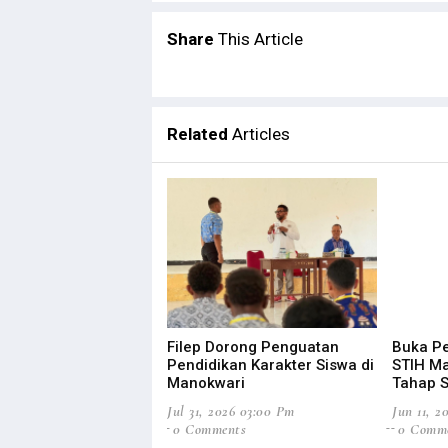
Share
This Article
Related
Articles
Filep Dorong Penguatan
Buka Pe
Pendidikan Karakter Siswa di
STIH M
Manokwari
Tahap S
Jul 31, 2026 03:00 Pm
Jun 11, 2
0 Comments
0 Comm