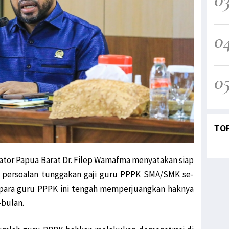
0
0
TO
ator Papua Barat Dr. Filep Wamafma menyatakan siap
i persoalan tunggakan gaji guru PPPK SMA/SMK se-
 para guru PPPK ini tengah memperjuangkan haknya
-bulan.