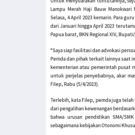
Untuk menyuarakan tuntutannya, sej
Lampu Merah Haji Bauw Manokwari h
Selasa, 4 April 2023 kemarin. Para gu
dari Januari hingga April 2023 terut
Papua barat, BKN Regional XIV, Bupati/
“Saya siap fasilitasi dan advokasi per
Pemda dan pihak terkait lainnya saat ini
kementerian atau pemerintah pusat ma
untuk perjelas penyebabnya, akar masa
Filep, Rabu (5/4/2023).
Terlebih, kata Filep, pemda juga telah
dari pengalihan kewenangan berdasark
bahwa urusan pendidikan SMA/SMK 
sebagaimana kebijakan Otonomi Khusus