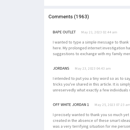
Comments (1963)
BAPE OUTLET
May 21, 2023 02:44 am
I wanted to type a simple message to thank y
here. My prolonged internet investigation h
suggestions to exchange with my family memb
JORDANS
May 23, 2023 04:43 am
I intended to put you a tiny word so as to 
tricks you've shared in this article. It is s
unreservedly what exactly a few individuals 
OFF WHITE JORDAN 1
May 25, 2023 07:23 a
I precisely wanted to thank you so much yet a
created in the absence of these smart ide
was a very terrifying situation for me person