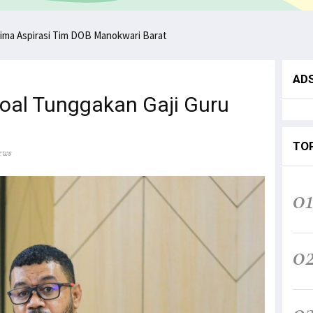
ungan untuk Papua Barat Lawan TNI/Polri
AD
 Soal Tunggakan Gaji Guru
TO
ews
0
0
0