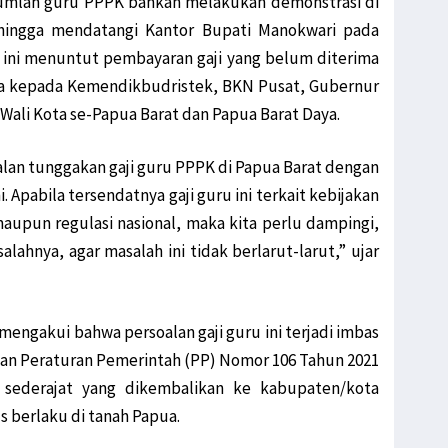
umlah guru PPPK bahkan melakukan demonstrasi di
ingga mendatangi Kantor Bupati Manokwari pada
ru ini menuntut pembayaran gaji yang belum diterima
ama kepada Kemendikbudristek, BKN Pusat, Gubernur
Wali Kota se-Papua Barat dan Papua Barat Daya.
soalan tunggakan gaji guru PPPK di Papua Barat dengan
. Apabila tersendatnya gaji guru ini terkait kebijakan
upun regulasi nasional, maka kita perlu dampingi,
lahnya, agar masalah ini tidak berlarut-larut,” ujar
 mengakui bahwa persoalan gaji guru ini terjadi imbas
an Peraturan Pemerintah (PP) Nomor 106 Tahun 2021
sederajat yang dikembalikan ke kabupaten/kota
 berlaku di tanah Papua.