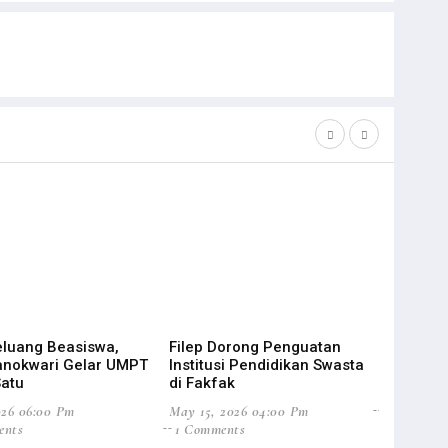
luang Beasiswa,
Filep Dorong Penguatan
STIH Eval
anokwari Gelar UMPT
Institusi Pendidikan Swasta
Lebih Adap
atu
di Fakfak
Feb 19, 202
026 06:00 Pm
May 15, 2026 04:00 Pm
0 Commen
ents
1 Comments