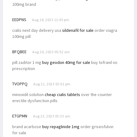
200mg brand
EEDPNS
Aug 18, 2023 11:45 pm
cialis next day delivery usa
sildenafil for sale
order viagra
100mg pill
BFQBEE
Aug 20, 2023 05:52 am
pill zaditor 1 mg
buy geodon 40mg for sale
buy tofranil no
prescription
TVOPPQ
Aug 21, 2023 03:01 pm
minoxidil solution
cheap cialis tablets
over the counter
erectile dysfunction pills
ETGPMN
Aug 23, 2023 03:33 am
brand acarbose
buy repaglinide 1mg
order griseofulvin
for sale