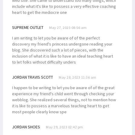
web site. She came to understand too many things, which
include what it's like to possess a very effective coaching
heart to get the mediocre one
SUPREME OUTLET
May 27, 2023 08:56 am
I am writing to let you be aware of of the perfect
discovery my friend's princess undergone reading your
blog. She discovered such a lot of pieces, with the
inclusion of what it is like to have an ideal teaching heart
to let folks without difficulty unders
JORDAN TRAVIS SCOTT
May 28, 2023 11:36 am
I happen to be writing to let you be aware of of the great
experience my friend's child went through checking your
webblog. She realized several things, not to mention how
it is like to possess a marvelous teaching heart to get
most people clearly know spe
JORDAN SHOES
May 29, 2023 02:42 pm