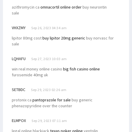
azithromycin ca
omnacortil online order
buy neurontin
sale
VHXZMY
Sep 26, 2023 04:34 am
lipitor 80mg cost
buy lipitor 20mg generic
buy norvasc for
sale
LQHAFU
Sep 27, 2023 10:03 am
win real money online casino
big fish casino online
furosemide 40mg uk
SETBDC
Sep 29, 2023 02:26 am
protonix ca
pantoprazole for sale
buy generic
phenazopyridine over the counter
ELMPOX
Sep 29, 2023 07:11 am
legal online blackjack
texas poker online
ventolin