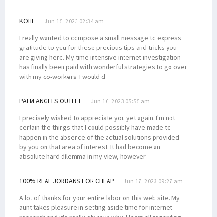
KOBE
Jun 15, 2023 02:34 am
I really wanted to compose a small message to express
gratitude to you for these precious tips and tricks you
are giving here. My time intensive internet investigation
has finally been paid with wonderful strategies to go over
with my co-workers. I would d
PALM ANGELS OUTLET
Jun 16, 2023 05:55 am
I precisely wished to appreciate you yet again. I'm not
certain the things that I could possibly have made to
happen in the absence of the actual solutions provided
by you on that area of interest. It had become an
absolute hard dilemma in my view, however
100% REAL JORDANS FOR CHEAP
Jun 17, 2023 09:27 am
A lot of thanks for your entire labor on this web site. My
aunt takes pleasure in setting aside time for internet
research and it's really obvious why. I learn all regarding