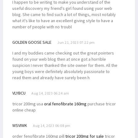
I happen to be writing to make you understand of the
useful discovery my friend's girl found using yuor web
blog. She came to find such a lot of things, most notably
what it's like to have an excellent giving style to have a
number of people with no troubl
GOLDEN GOOSE SALE
Jun 21, 2023 07:22 pm
I and my buddies came checking out the great pointers
found on your web blog then at once got a horrible
suspicion I never thanked the site owner for them. All the
young boys were definitely absolutely passionate to
read them and already have surely been h
VLYBCU
Aug 14, 2023 06:24 am
tricor 200mg usa
oral fenofibrate 160mg
purchase tricor
online cheap
WSVIWK
Aug 14, 2023 06:08 pm
order fenofibrate 160mg pill
tricor 200mg for sale
tricor