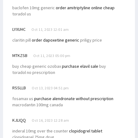
baclofen 10mg generic
order amitriptyline online cheap
toradol us
LYXUHC
Oct 11, 2023 12:01 am
claritin pill
order dapoxetine generic
priligy price
MTKZSB
Oct 11, 2023 05:00 pm
buy cheap generic ozobax
purchase elavil sale
buy
toradol no prescription
RSSLLB
Oct 13, 2023 04:51 pm
fosamax us
purchase alendronate without prescription
macrodantin 100mg canada
KJLIQQ
Oct 16, 2023 12:28 am
inderal 10mg over the counter
clopidogrel tablet
clopidogrel 75mg drug