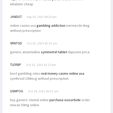
inhalator cheap
JANDGT
Sep 30, 2023 09:25 pm
online casino usa
gambling addiction
ivermectin 6mg
without prescription
XRNTGD
Oct 02, 2023 02:53 am
generic amantadine
symmetrel tablet
dapsone price
TLERBP
Oct 02, 2023 01:15 pm
best gambling sites
real money casino online usa
synthroid 100mcg without prescription
UXMPOG
Oct 04, 2023 06:07 am
buy generic clomid online
purchase isosorbide
order
imuran 50mg online