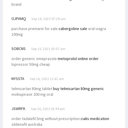
brand
OJPAMQ
Sep 14, 2023 07:28 am
purchase premarin for sale
cabergoline sale
oral viagra
100mg
SOBCNS
Sep 15, 2023 03:07 am
order generic omeprazole
metoprolol online order
lopressor 50mg cheap
NYSSTA
Sep 16, 2023 11:42 am
telmisartan 80mg tablet
buy telmisartan 80mg generic
molnupiravir 200 mg oral
JSWRFK
Sep 16, 2023 03:49 pm
order tadalafil 5mg without prescription
cialis medication
sildenafil australia