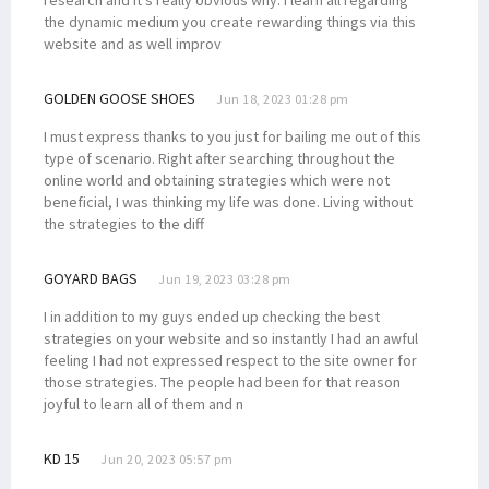
the dynamic medium you create rewarding things via this
website and as well improv
GOLDEN GOOSE SHOES
Jun 18, 2023 01:28 pm
I must express thanks to you just for bailing me out of this
type of scenario. Right after searching throughout the
online world and obtaining strategies which were not
beneficial, I was thinking my life was done. Living without
the strategies to the diff
GOYARD BAGS
Jun 19, 2023 03:28 pm
I in addition to my guys ended up checking the best
strategies on your website and so instantly I had an awful
feeling I had not expressed respect to the site owner for
those strategies. The people had been for that reason
joyful to learn all of them and n
KD 15
Jun 20, 2023 05:57 pm