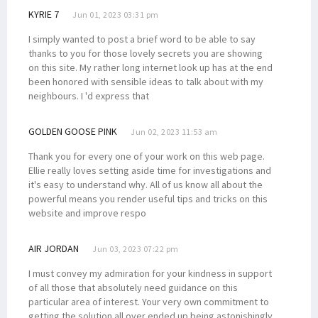
KYRIE 7
Jun 01, 2023 03:31 pm
I simply wanted to post a brief word to be able to say
thanks to you for those lovely secrets you are showing
on this site. My rather long internet look up has at the end
been honored with sensible ideas to talk about with my
neighbours. I 'd express that
GOLDEN GOOSE PINK
Jun 02, 2023 11:53 am
Thank you for every one of your work on this web page.
Ellie really loves setting aside time for investigations and
it's easy to understand why. All of us know all about the
powerful means you render useful tips and tricks on this
website and improve respo
AIR JORDAN
Jun 03, 2023 07:22 pm
I must convey my admiration for your kindness in support
of all those that absolutely need guidance on this
particular area of interest. Your very own commitment to
getting the solution all over ended up being astonishingly