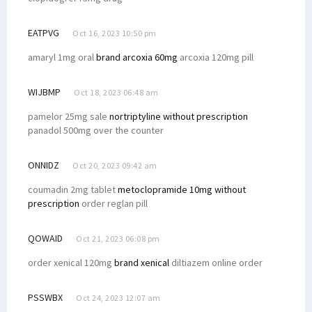
EATPVG
Oct 16, 2023 10:50 pm
amaryl 1mg oral
brand arcoxia 60mg
arcoxia 120mg pill
WIJBMP
Oct 18, 2023 06:48 am
pamelor 25mg sale
nortriptyline without prescription
panadol 500mg over the counter
ONNIDZ
Oct 20, 2023 09:42 am
coumadin 2mg tablet
metoclopramide 10mg without
prescription
order reglan pill
QOWAID
Oct 21, 2023 06:08 pm
order xenical 120mg
brand xenical
diltiazem online order
PSSWBX
Oct 24, 2023 12:07 am