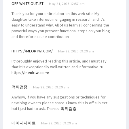
OFF WHITE OUTLET
May 21, 2023 12:57 am
Thank you for your entire labor on this web site. My
daughter take interest in engaging in research and it's
easy to understand why. All of us learn all concerning the
powerful ways you present functional steps on your blog
and therefore cause contribution
HTTPS://MEOKTWI.COM/
May 22, 2023 09:29 am
I thoroughly enjoyed reading this article, and I must say
that it is exceptionally well-written and informative. :D
https://meoktwi.com/
먹튀검증
May 22, 2023 09:29 am
Anyhow, if you have any suggestions or techniques for
new blog owners please share. I know this is off subject
but I just had to ask. Thanks!
먹튀검증
메이저사이트
May 22, 2023 09:29 am