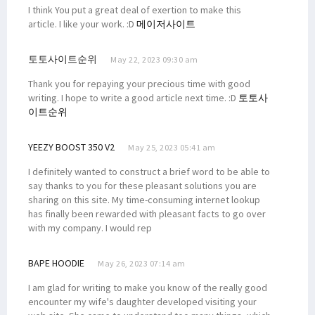
I think You put a great deal of exertion to make this
article. I like your work. :D
메이저사이트
토토사이트순위
May 22, 2023 09:30 am
Thank you for repaying your precious time with good
writing. I hope to write a good article next time. :D
토토사
이트순위
YEEZY BOOST 350 V2
May 25, 2023 05:41 am
I definitely wanted to construct a brief word to be able to
say thanks to you for these pleasant solutions you are
sharing on this site. My time-consuming internet lookup
has finally been rewarded with pleasant facts to go over
with my company. I would rep
BAPE HOODIE
May 26, 2023 07:14 am
I am glad for writing to make you know of the really good
encounter my wife's daughter developed visiting your