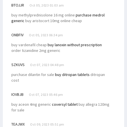
BTOJJR
Oct 05, 2023 01:03 am
buy methylprednisolone 16 mg online
purchase medrol
generic
buy aristocort 10mg online cheap
ONBFIV
Oct 05, 2023 06:34 pm
buy vardenafil cheap
buy lanoxin without prescription
order tizanidine 2mg generic
SZKUVS
Oct 07, 2023 04:48 pm
purchase dilantin for sale
buy ditropan tablets
ditropan
cost
IOVBJB
Oct 07, 2023 05:46 pm
buy aceon 4mg generic
coversyl tablet
buy allegra 120mg
for sale
TEAJWX
Oct 09, 2023 05:51 pm