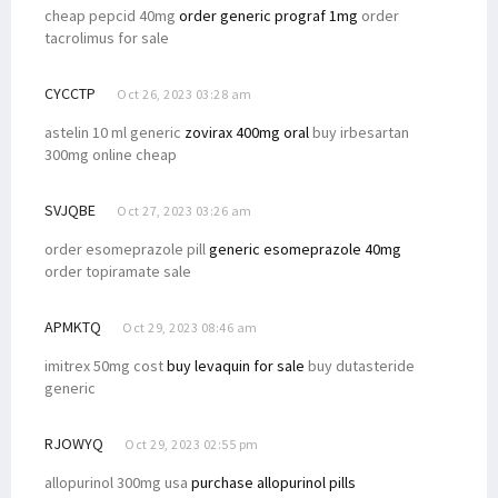
cheap pepcid 40mg
order generic prograf 1mg
order
tacrolimus for sale
CYCCTP
Oct 26, 2023 03:28 am
astelin 10 ml generic
zovirax 400mg oral
buy irbesartan
300mg online cheap
SVJQBE
Oct 27, 2023 03:26 am
order esomeprazole pill
generic esomeprazole 40mg
order topiramate sale
APMKTQ
Oct 29, 2023 08:46 am
imitrex 50mg cost
buy levaquin for sale
buy dutasteride
generic
RJOWYQ
Oct 29, 2023 02:55 pm
allopurinol 300mg usa
purchase allopurinol pills