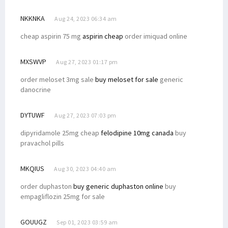
NKKNKA
Aug 24, 2023 06:34 am
cheap aspirin 75 mg
aspirin cheap
order imiquad online
MXSWVP
Aug 27, 2023 01:17 pm
order meloset 3mg sale
buy meloset for sale
generic
danocrine
DYTUWF
Aug 27, 2023 07:03 pm
dipyridamole 25mg cheap
felodipine 10mg canada
buy
pravachol pills
MKQIUS
Aug 30, 2023 04:40 am
order duphaston
buy generic duphaston online
buy
empagliflozin 25mg for sale
GOUUGZ
Sep 01, 2023 03:59 am