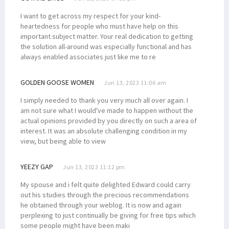
I want to get across my respect for your kind-
heartedness for people who must have help on this
important subject matter. Your real dedication to getting
the solution all-around was especially functional and has
always enabled associates just like me to re
GOLDEN GOOSE WOMEN
Jun 13, 2023 11:06 am
I simply needed to thank you very much all over again. I
am not sure what I would've made to happen without the
actual opinions provided by you directly on such a area of
interest. It was an absolute challenging condition in my
view, but being able to view
YEEZY GAP
Jun 13, 2023 11:12 pm
My spouse and i felt quite delighted Edward could carry
out his studies through the precious recommendations
he obtained through your weblog. It is now and again
perplexing to just continually be giving for free tips which
some people might have been maki