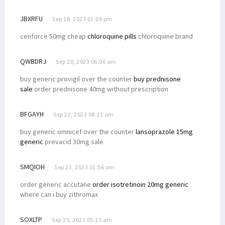
JBXRFU
Sep 18, 2023 01:09 pm
cenforce 50mg cheap
chloroquine pills
chloroquine brand
QWBDRJ
Sep 20, 2023 06:06 am
buy generic provigil over the counter
buy prednisone
sale
order prednisone 40mg without prescription
BFGAYH
Sep 22, 2023 08:11 am
buy generic omnicef over the counter
lansoprazole 15mg
generic
prevacid 30mg sale
SMQIOH
Sep 23, 2023 01:56 am
order generic accutane
order isotretinoin 20mg generic
where can i buy zithromax
SOXLTP
Sep 25, 2023 05:15 am