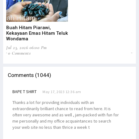
Buah Hitam Piarawi,
An
Kekayaan Emas Hitam Teluk
Me
Wondama
Pe
Jul 23, 2026 06:00 Pm
Jun
0 Comments
2
Comments (1044)
BAPE T SHIRT
May 17, 2023 12:36 am
Thanks a lot for providing individuals with an
extraordinarily brilliant chance to read from here. It is
often very awesome and as well , jam-packed with fun for
me personally and my office acquaintances to search
your web site no less than thrice a week t