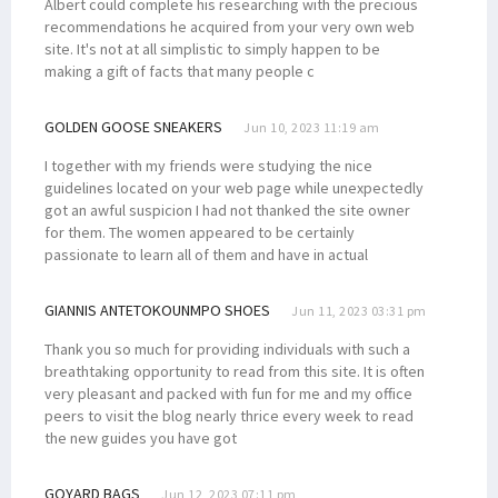
Albert could complete his researching with the precious
recommendations he acquired from your very own web
site. It's not at all simplistic to simply happen to be
making a gift of facts that many people c
GOLDEN GOOSE SNEAKERS
Jun 10, 2023 11:19 am
I together with my friends were studying the nice
guidelines located on your web page while unexpectedly
got an awful suspicion I had not thanked the site owner
for them. The women appeared to be certainly
passionate to learn all of them and have in actual
GIANNIS ANTETOKOUNMPO SHOES
Jun 11, 2023 03:31 pm
Thank you so much for providing individuals with such a
breathtaking opportunity to read from this site. It is often
very pleasant and packed with fun for me and my office
peers to visit the blog nearly thrice every week to read
the new guides you have got
GOYARD BAGS
Jun 12, 2023 07:11 pm