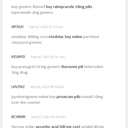
buy generic florinef
buy rabeprazole 10mg pills
loperamide 2mg generic
WFIVLH
Sep 02, 2023 07:33 am
etodolac 600mg cost
etodolac buy online
purchase
cilostazol generic
KEUMYD
Sep 04, 2023 02:53 am
buy prasugrel 10 mg generic
thorazine pill
tolterodine
2mg drug
LHVZMZ
Sep 06, 2023 09:56 pm
pyridostigmine online buy
piroxicam pills
maxalt 10mg
over the counter
BCVNWK
Sep 07, 2023 03:04 am
ferrous order
ascorbic acid 500 mg cost
sotalol 40 mg