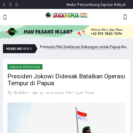
Media Penyambung Aspirasi Rakyat
Senator Filep Wamafma Terima Aspirasi Tim DOB Manokwari Barat
Pemuda PNG Deklarasi Dukungan untuk Papua Barat Lawan TNI/Polri
HEADLINE
NEWS
Seputar Melanesia
Presiden Jokowi Didesak Batalkan Operasi
Tempur di Papua
By Redaksi
Apr 19, 2023 09:00 Pm
5416 Views