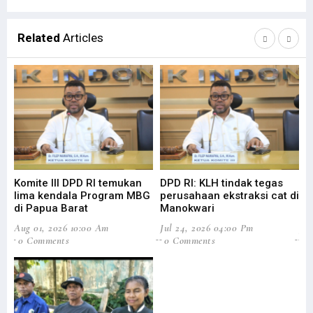
Related
Articles
Komite III DPD RI temukan
DPD RI: KLH tindak tegas
Su
lima kendala Program MBG
perusahaan ekstraksi cat di
Ba
di Papua Barat
Manokwari
Pa
Aug 01, 2026 10:00 Am
Jul 24, 2026 04:00 Pm
Jul
0 Comments
0 Comments
0