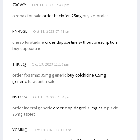
ZXCVYY
Oct 11, 2023 02:42 pm
ozobax for sale
order baclofen 25mg
buy ketorolac
FMRVGL
Oct 11, 2023 07:41 pm
cheap loratadine
order dapoxetine without prescription
buy dapoxetine
TRKIJQ
Oct 13, 2023 12:10 pm
order fosamax 35mg generic
buy colchicine 0.5mg
generic
furadantin sale
NSTGVK
Oct 15, 2023 07:54 pm
order inderal generic
order clopidogrel 75mg sale
plavix
75mg tablet
YOMNIQ
Oct 18, 2023 02:41 am