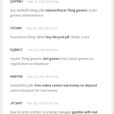
QAPMNJ
Nov 13, 2023 04:59 am
buy tadalafil 20mg pills
indomethacin 75mg generic
order
generic indomethacin
VTSVMK
Nov 15, 2023 01:25 am
trazodone 50mg tablet
buy desyrel pill
clindac a usa
DQBNCC
Nov 16, 2023 04:08 pm
aspirin 75mg generic
slot games
free casino games no
registration no download
HKBYVW
Nov 16, 2023 06:27 pm
terbinafine pills
free online casino real money no deposit
online blackjack for real money
JPCWAT
Nov 18, 2023 11:03 am
how to write a letter to a hiring manager
gamble with real