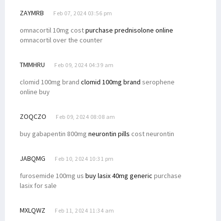
ZAYMRB
Feb 07, 2024 03:56 pm
omnacortil 10mg cost
purchase prednisolone online
omnacortil over the counter
TMMHRU
Feb 09, 2024 04:39 am
clomid 100mg brand
clomid 100mg brand
serophene
online buy
ZOQCZO
Feb 09, 2024 08:08 am
buy gabapentin 800mg
neurontin pills
cost neurontin
JABQMG
Feb 10, 2024 10:31 pm
furosemide 100mg us
buy lasix 40mg generic
purchase
lasix for sale
MXLQWZ
Feb 11, 2024 11:34 am