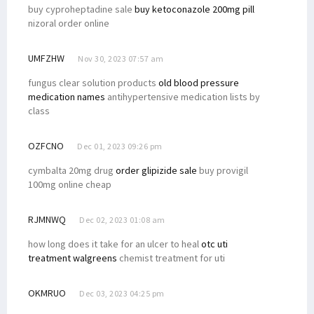
buy cyproheptadine sale
buy ketoconazole 200mg pill
nizoral order online
UMFZHW
Nov 30, 2023 07:57 am
fungus clear solution products
old blood pressure
medication names
antihypertensive medication lists by
class
OZFCNO
Dec 01, 2023 09:26 pm
cymbalta 20mg drug
order glipizide sale
buy provigil
100mg online cheap
RJMNWQ
Dec 02, 2023 01:08 am
how long does it take for an ulcer to heal
otc uti
treatment walgreens
chemist treatment for uti
OKMRUO
Dec 03, 2023 04:25 pm