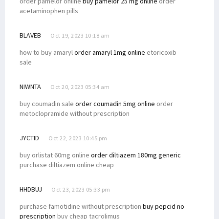
order pamelor online
buy pamelor 25 mg online
order
acetaminophen pills
BLAVEB
Oct 19, 2023 10:18 am
how to buy amaryl
order amaryl 1mg online
etoricoxib
sale
NIWNTA
Oct 20, 2023 05:34 am
buy coumadin sale
order coumadin 5mg online
order
metoclopramide without prescription
JYCTID
Oct 22, 2023 10:45 pm
buy orlistat 60mg online
order diltiazem 180mg generic
purchase diltiazem online cheap
HHDBUJ
Oct 23, 2023 05:33 pm
purchase famotidine without prescription
buy pepcid no
prescription
buy cheap tacrolimus