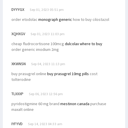
DYYYGX
Sep 01, 2023 05:51 pm
order etodolac
monograph generic
how to buy cilostazol
XQHXGV
Sep 01, 2023 11:03 pm
cheap fludrocortisone 100mcg
dulcolax where to buy
order generic imodium 2mg
XKWNSN
Sep 04, 2023 11:13 pm
buy prasugrel online
buy prasugrel 10mg pills
cost
tolterodine
TLXXXP
Sep 06, 2023 12:56 pm
pyridostigmine 60 mg brand
mestinon canada
purchase
maxalt online
IYFYVD
Sep 14, 2023 04:33 am