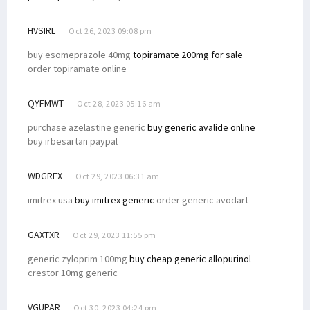
HVSIRL
Oct 26, 2023 09:08 pm
buy esomeprazole 40mg
topiramate 200mg for sale
order topiramate online
QYFMWT
Oct 28, 2023 05:16 am
purchase azelastine generic
buy generic avalide online
buy irbesartan paypal
WDGREX
Oct 29, 2023 06:31 am
imitrex usa
buy imitrex generic
order generic avodart
GAXTXR
Oct 29, 2023 11:55 pm
generic zyloprim 100mg
buy cheap generic allopurinol
crestor 10mg generic
VGUPAR
Oct 30, 2023 04:24 pm