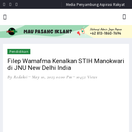
Media Penyambung Aspirasi Rakyat
HEADLINE
NEWS
Pendidikan
Filep Wamafma Kenalkan STIH Manokwari
di JNU New Delhi India
By Redaksi
May 10, 2023 01:00 Pm
10452 Views