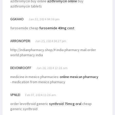
azithromycin buy online
azithromycin online
buy
azithromycin tablets
GGKAHO
Jan 22, 2024 04:36 pm
furosemide cheap
furosemide 40mg cost
ARRONOPERI
Jan 25, 2024 04:27 pm
http://indianpharmacy.shop/# india pharmacy mail order
world pharmacy india
DEVONROOFF
Jan 26, 2024 12:26 am
medicine in mexico pharmacies:
online mexican pharmacy
- medication from mexico pharmacy
VPNLEI
Feb 07, 2024 11:26 am
order levothroid generic
synthroid 75mcg oral
cheap
generic synthroid