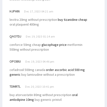
HJPHIN
Dec 17, 2023 04:21 am
levitra 20mg without prescription
buy tizanidine cheap
oral plaquenil 400mg
QAOTDJ
Dec 19, 2023 01:14 am
cenforce 50mg cheap
glucophage price
metformin
500mg without prescription
OPOBIU
Dec 19, 2023 04:46 pm
cefadroxil 500mg canada
order ascorbic acid 500 mg
generic
buy lamivudine without a prescription
TDMRTL
Dec 20, 2023 10:41 pm
buy atorvastatin 80mg without prescription
oral
amlodipine 10mg
buy generic prinivil