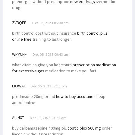
phenergan without prescription
new ed drugs
ivermectin
drug
ZVBQFP
Dec 03, 2023 05:00 pm
birth control cost without insurance
birth control pills
online free
training to last longer
WPYCHF
Dec 05, 2023 09:43 am
what vitamins give you heartburn
prescription medication
for excessive gas
medication to make you fart
EIOWAI
Dec 05, 2023 12:11 pm
prednisone 20mg brand
how to buy accutane
cheap
amoxil online
AIJNXT
Dec 17, 2023 03:22 am
buy carbamazepine 400mg pill
cost ciplox 500 mg
order
lincocin without prescription