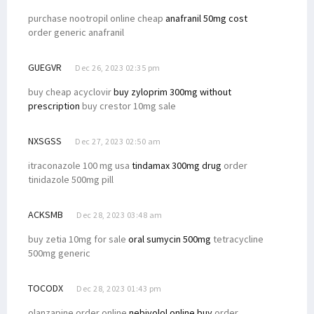
purchase nootropil online cheap
anafranil 50mg cost
order generic anafranil
GUEGVR
Dec 26, 2023 02:35 pm
buy cheap acyclovir
buy zyloprim 300mg without
prescription
buy crestor 10mg sale
NXSGSS
Dec 27, 2023 02:50 am
itraconazole 100 mg usa
tindamax 300mg drug
order
tinidazole 500mg pill
ACKSMB
Dec 28, 2023 03:48 am
buy zetia 10mg for sale
oral sumycin 500mg
tetracycline
500mg generic
TOCODX
Dec 28, 2023 01:43 pm
olanzapine order online
nebivolol online buy
order