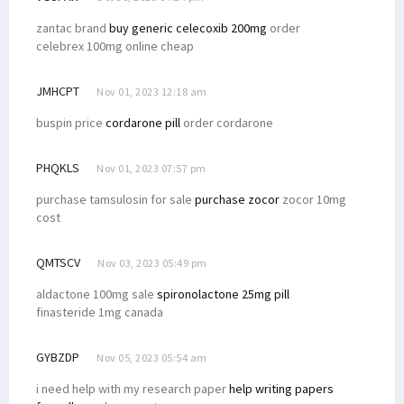
zantac brand
buy generic celecoxib 200mg
order
celebrex 100mg online cheap
JMHCPT
Nov 01, 2023 12:18 am
buspin price
cordarone pill
order cordarone
PHQKLS
Nov 01, 2023 07:57 pm
purchase tamsulosin for sale
purchase zocor
zocor 10mg
cost
QMTSCV
Nov 03, 2023 05:49 pm
aldactone 100mg sale
spironolactone 25mg pill
finasteride 1mg canada
GYBZDP
Nov 05, 2023 05:54 am
i need help with my research paper
help writing papers