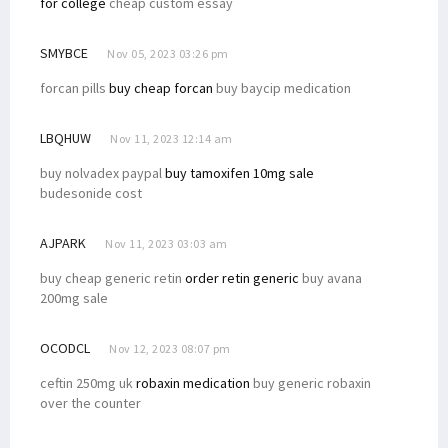
for college
cheap custom essay
SMYBCE
Nov 05, 2023 03:26 pm
forcan pills
buy cheap forcan
buy baycip medication
LBQHUW
Nov 11, 2023 12:14 am
buy nolvadex paypal
buy tamoxifen 10mg sale
budesonide cost
AJPARK
Nov 11, 2023 03:03 am
buy cheap generic retin
order retin generic
buy avana
200mg sale
OCODCL
Nov 12, 2023 08:07 pm
ceftin 250mg uk
robaxin medication
buy generic robaxin
over the counter