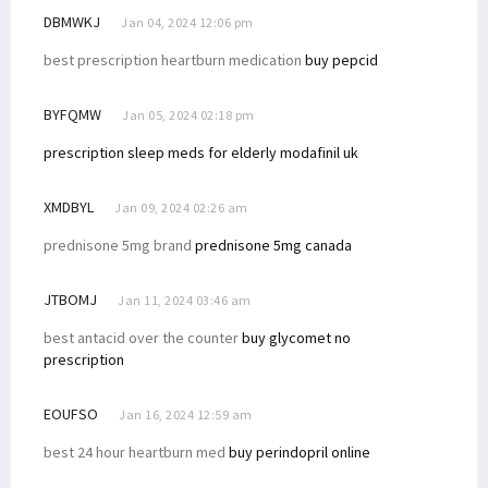
DBMWKJ
Jan 04, 2024 12:06 pm
best prescription heartburn medication
buy pepcid
BYFQMW
Jan 05, 2024 02:18 pm
prescription sleep meds for elderly
modafinil uk
XMDBYL
Jan 09, 2024 02:26 am
prednisone 5mg brand
prednisone 5mg canada
JTBOMJ
Jan 11, 2024 03:46 am
best antacid over the counter
buy glycomet no
prescription
EOUFSO
Jan 16, 2024 12:59 am
best 24 hour heartburn med
buy perindopril online