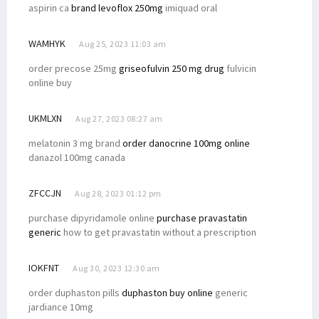
aspirin ca
brand levoflox 250mg
imiquad oral
WAMHYK
Aug 25, 2023 11:03 am
order precose 25mg
griseofulvin 250 mg drug
fulvicin
online buy
UKMLXN
Aug 27, 2023 08:27 am
melatonin 3 mg brand
order danocrine 100mg online
danazol 100mg canada
ZFCCJN
Aug 28, 2023 01:12 pm
purchase dipyridamole online
purchase pravastatin
generic
how to get pravastatin without a prescription
IOKFNT
Aug 30, 2023 12:30 am
order duphaston pills
duphaston buy online
generic
jardiance 10mg