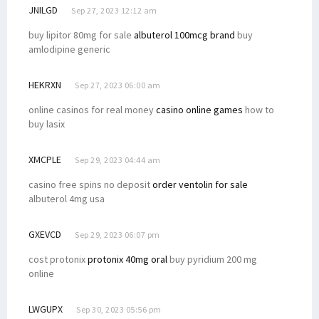
JNILGD
Sep 27, 2023 12:12 am
buy lipitor 80mg for sale
albuterol 100mcg brand
buy
amlodipine generic
HEKRXN
Sep 27, 2023 06:00 am
online casinos for real money
casino online games
how to
buy lasix
XMCPLE
Sep 29, 2023 04:44 am
casino free spins no deposit
order ventolin for sale
albuterol 4mg usa
GXEVCD
Sep 29, 2023 06:07 pm
cost protonix
protonix 40mg oral
buy pyridium 200 mg
online
LWGUPX
Sep 30, 2023 05:56 pm