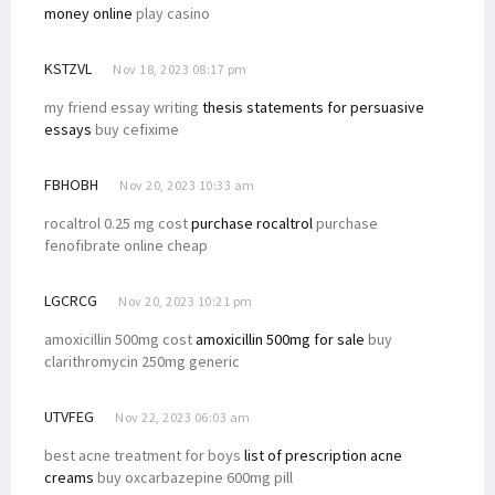
money online
play casino
KSTZVL
Nov 18, 2023 08:17 pm
my friend essay writing
thesis statements for persuasive
essays
buy cefixime
FBHOBH
Nov 20, 2023 10:33 am
rocaltrol 0.25 mg cost
purchase rocaltrol
purchase
fenofibrate online cheap
LGCRCG
Nov 20, 2023 10:21 pm
amoxicillin 500mg cost
amoxicillin 500mg for sale
buy
clarithromycin 250mg generic
UTVFEG
Nov 22, 2023 06:03 am
best acne treatment for boys
list of prescription acne
creams
buy oxcarbazepine 600mg pill