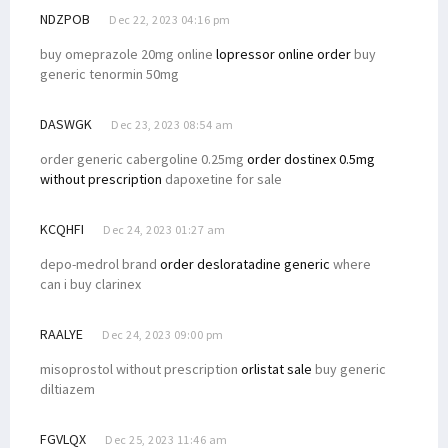
NDZPOB
Dec 22, 2023 04:16 pm
buy omeprazole 20mg online
lopressor online order
buy
generic tenormin 50mg
DASWGK
Dec 23, 2023 08:54 am
order generic cabergoline 0.25mg
order dostinex 0.5mg
without prescription
dapoxetine for sale
KCQHFI
Dec 24, 2023 01:27 am
depo-medrol brand
order desloratadine generic
where
can i buy clarinex
RAALYE
Dec 24, 2023 09:00 pm
misoprostol without prescription
orlistat sale
buy generic
diltiazem
FGVLQX
Dec 25, 2023 11:46 am