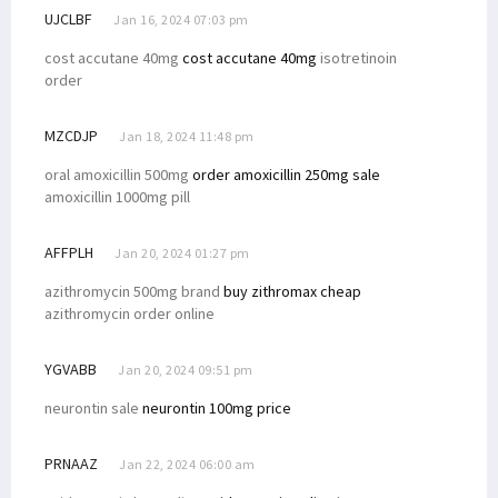
UJCLBF
Jan 16, 2024 07:03 pm
cost accutane 40mg
cost accutane 40mg
isotretinoin
order
MZCDJP
Jan 18, 2024 11:48 pm
oral amoxicillin 500mg
order amoxicillin 250mg sale
amoxicillin 1000mg pill
AFFPLH
Jan 20, 2024 01:27 pm
azithromycin 500mg brand
buy zithromax cheap
azithromycin order online
YGVABB
Jan 20, 2024 09:51 pm
neurontin sale
neurontin 100mg price
PRNAAZ
Jan 22, 2024 06:00 am