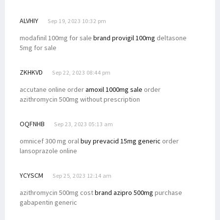
ALVHIY
Sep 19, 2023 10:32 pm
modafinil 100mg for sale
brand provigil 100mg
deltasone
5mg for sale
ZKHKVD
Sep 22, 2023 08:44 pm
accutane online order
amoxil 1000mg sale
order
azithromycin 500mg without prescription
OQFNHB
Sep 23, 2023 05:13 am
omnicef 300 mg oral
buy prevacid 15mg generic
order
lansoprazole online
YCYSCM
Sep 25, 2023 12:14 am
azithromycin 500mg cost
brand azipro 500mg
purchase
gabapentin generic