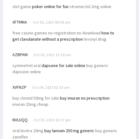
slot game
poker online for fun
stromectol 2mg online
XFTMNA
Oct 02, 2023 09:58 am
free casino games no registration no download
how to
get clavulanate without a prescription
levoxyl drug
AZBPAM
Oct 03, 2023 12:50 am
symmetrel oral
dapsone for sale online
buy generic
dapsone online
XVFNZP
Oct 04, 2023 02:53 am
buy clomid 50mg for sale
buy imuran no prescription
imuran 25mg cheap
NVLUQQ
Oct 05, 2023 03:37 pm
oral levitra 20mg
buy lanoxin 250 mg generic
buy generic
zanaflex