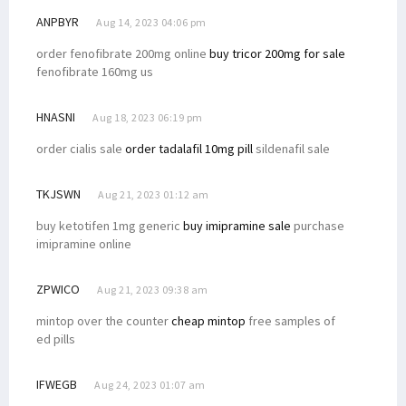
ANPBYR
Aug 14, 2023 04:06 pm
order fenofibrate 200mg online
buy tricor 200mg for sale
fenofibrate 160mg us
HNASNI
Aug 18, 2023 06:19 pm
order cialis sale
order tadalafil 10mg pill
sildenafil sale
TKJSWN
Aug 21, 2023 01:12 am
buy ketotifen 1mg generic
buy imipramine sale
purchase
imipramine online
ZPWICO
Aug 21, 2023 09:38 am
mintop over the counter
cheap mintop
free samples of
ed pills
IFWEGB
Aug 24, 2023 01:07 am