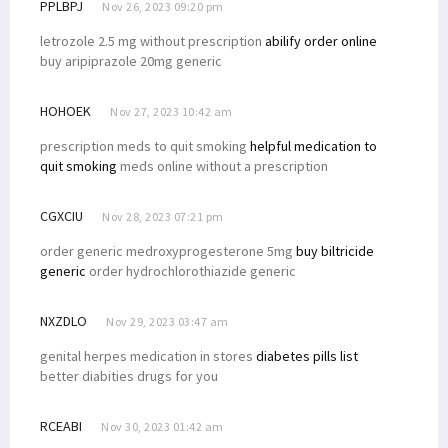
PPLBPJ
Nov 26, 2023 09:20 pm
letrozole 2.5 mg without prescription
abilify order online
buy aripiprazole 20mg generic
HOHOEK
Nov 27, 2023 10:42 am
prescription meds to quit smoking
helpful medication to
quit smoking
meds online without a prescription
CGXCIU
Nov 28, 2023 07:21 pm
order generic medroxyprogesterone 5mg
buy biltricide
generic
order hydrochlorothiazide generic
NXZDLO
Nov 29, 2023 03:47 am
genital herpes medication in stores
diabetes pills list
better diabities drugs for you
RCEABI
Nov 30, 2023 01:42 am