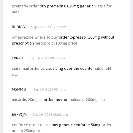
premarin order
buy premarin 0.625mg generic
viagra for
men
RUBKVY
Sep 15, 2023 12:18 pm
omeprazole where to buy
order lopressor 100mg without
prescription
metoprolol 100mg price
EVRIHT
Sep 16, 2023 08:32 am
cialis mail order us
cialis 5mg over the counter
sildenafil
otc
MSMMJH
Sep 16, 2023 08:42 pm
micardis 20mg uk
order movfor
molnunat 200mg usa
EGFVQM
Sep 19, 2023 08:02 am
cenforce order online
buy generic cenforce 50mg
order
aralen 250mg pill