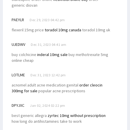
generic diovan
PAEYLR
Dec 29, 2023 04:42 pm
flexeril 15mg price
toradol 10mg canada
toradol 10mg uk
UJEDWV
Dec 31, 2023 04:41 am
buy colchicine
inderal 10mg sale
buy methotrexate 5mg
online cheap
LOTLME
Dec 31, 2023 12:42 pm
acnomel adult acne medication genital
order cleocin
300mg for sale
popular acne prescriptions
DPYJXC
Jan 02, 2024 02:22 pm
best generic allegra
zyrtec 10mg without prescription
how long do antihistamines take to work