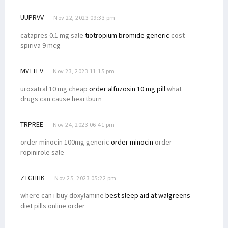
UUPRVV
Nov 22, 2023 09:33 pm
catapres 0.1 mg sale
tiotropium bromide generic
cost
spiriva 9 mcg
MVTTFV
Nov 23, 2023 11:15 pm
uroxatral 10 mg cheap
order alfuzosin 10 mg pill
what
drugs can cause heartburn
TRPREE
Nov 24, 2023 06:41 pm
order minocin 100mg generic
order minocin
order
ropinirole sale
ZTGHHK
Nov 25, 2023 05:22 pm
where can i buy doxylamine
best sleep aid at walgreens
diet pills online order