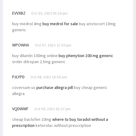
EVVXBZ
Oct 05, 2023 05:26 pm
buy medrol 4mg
buy medrol for sale
buy aristocort 10mg
generic
WPOWHA
Oct 07, 2023 12:55 pm
buy dilantin 100mg online
buy phenytoin 100 mg generic
order ditropan 2.5mg generic
PJLYPD
Oct 08, 2023 10:59 am
coversum us
purchase allegra pill
buy cheap generic
allegra
VQDWWF
Oct 09, 2023 01:37 pm
cheap baclofen 10mg
where to buy toradol without a
prescription
ketorolac without prescription