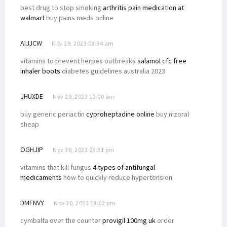
best drug to stop smoking
arthritis pain medication at
walmart
buy pains meds online
AIJJCW
Nov 29, 2023 08:34 am
vitamins to prevent herpes outbreaks
salamol cfc free
inhaler boots
diabetes guidelines australia 2023
JHUXDE
Nov 29, 2023 10:00 am
buy generic periactin
cyproheptadine online
buy nizoral
cheap
OGHJIP
Nov 30, 2023 03:31 pm
vitamins that kill fungus
4 types of antifungal
medicaments
how to quickly reduce hypertension
DMFNVY
Nov 30, 2023 09:02 pm
cymbalta over the counter
provigil 100mg uk
order