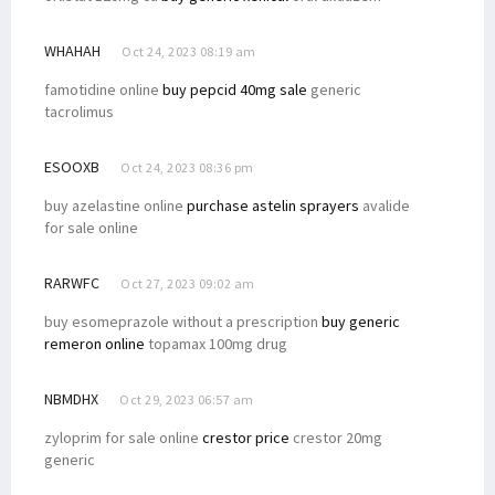
WHAHAH
Oct 24, 2023 08:19 am
famotidine online
buy pepcid 40mg sale
generic
tacrolimus
ESOOXB
Oct 24, 2023 08:36 pm
buy azelastine online
purchase astelin sprayers
avalide
for sale online
RARWFC
Oct 27, 2023 09:02 am
buy esomeprazole without a prescription
buy generic
remeron online
topamax 100mg drug
NBMDHX
Oct 29, 2023 06:57 am
zyloprim for sale online
crestor price
crestor 20mg
generic