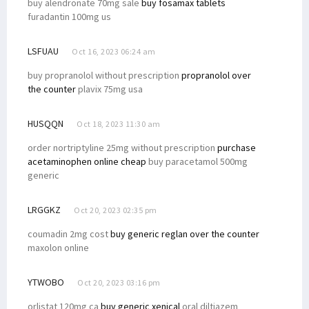
buy alendronate 70mg sale
buy fosamax tablets
furadantin 100mg us
LSFUAU
Oct 16, 2023 06:24 am
buy propranolol without prescription
propranolol over
the counter
plavix 75mg usa
HUSQQN
Oct 18, 2023 11:30 am
order nortriptyline 25mg without prescription
purchase
acetaminophen online cheap
buy paracetamol 500mg
generic
LRGGKZ
Oct 20, 2023 02:35 pm
coumadin 2mg cost
buy generic reglan over the counter
maxolon online
YTWOBO
Oct 20, 2023 03:16 pm
orlistat 120mg ca
buy generic xenical
oral diltiazem