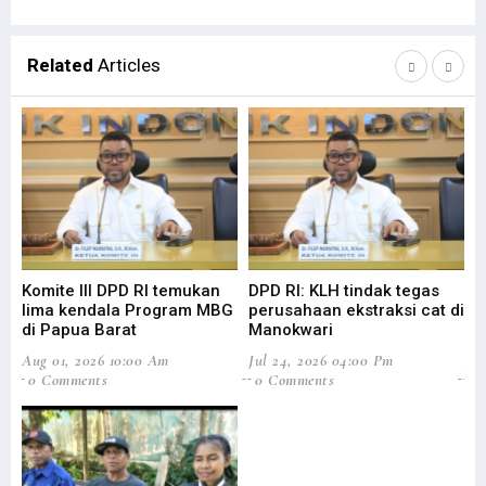
Related
Articles
Komite III DPD RI temukan
DPD RI: KLH tindak tegas
Su
lima kendala Program MBG
perusahaan ekstraksi cat di
Ba
di Papua Barat
Manokwari
Pa
Aug 01, 2026 10:00 Am
Jul 24, 2026 04:00 Pm
Jul
0 Comments
0 Comments
0