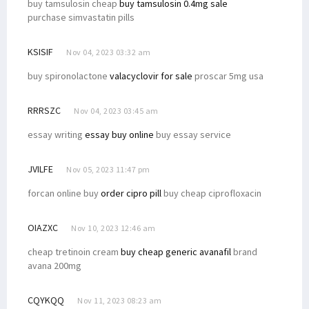
buy tamsulosin cheap
buy tamsulosin 0.4mg sale
purchase simvastatin pills
KSISIF
Nov 04, 2023 03:32 am
buy spironolactone
valacyclovir for sale
proscar 5mg usa
RRRSZC
Nov 04, 2023 03:45 am
essay writing
essay buy online
buy essay service
JVILFE
Nov 05, 2023 11:47 pm
forcan online buy
order cipro pill
buy cheap ciprofloxacin
OIAZXC
Nov 10, 2023 12:46 am
cheap tretinoin cream
buy cheap generic avanafil
brand
avana 200mg
CQYKQQ
Nov 11, 2023 08:23 am