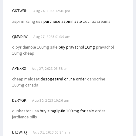
GKTWRH
Aug 24, 2023 12:46 pm
aspirin 75mg usa
purchase aspirin sale
zovirax creams
QMVDLW
Aug 27, 2023 01:39 am
dipyridamole 100mg sale
buy pravachol 10mg
pravachol
10mg cheap
APNXRX
Aug 27, 2023 06:58 pm
cheap meloset
desogestrel online order
danocrine
100mg canada
DERYGK
Aug 30, 2023 10:26 am
duphaston usa
buy sitagliptin 100 mg for sale
order
jardiance pills
ETZWTQ
Aug 31, 2023 06:34 am