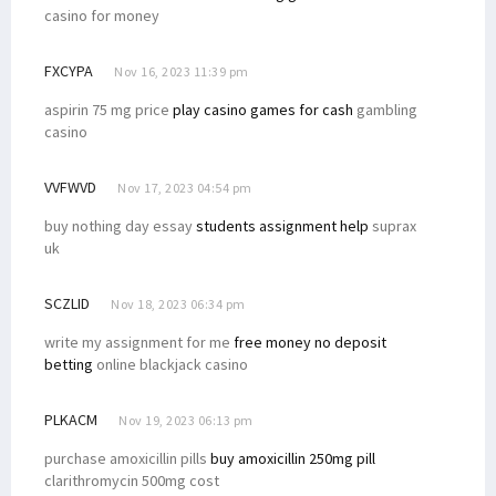
casino for money
FXCYPA
Nov 16, 2023 11:39 pm
aspirin 75 mg price
play casino games for cash
gambling
casino
VVFWVD
Nov 17, 2023 04:54 pm
buy nothing day essay
students assignment help
suprax
uk
SCZLID
Nov 18, 2023 06:34 pm
write my assignment for me
free money no deposit
betting
online blackjack casino
PLKACM
Nov 19, 2023 06:13 pm
purchase amoxicillin pills
buy amoxicillin 250mg pill
clarithromycin 500mg cost