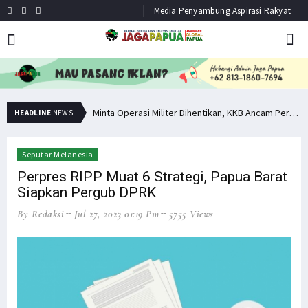
Media Penyambung Aspirasi Rakyat
Hindari Bias Definisi, Filep: Perlu Definisi Khusus Afiliasi KKB
Minta Operasi Militer Dihentikan, KKB Ancam Perang Serentak
HEADLINE
NEWS
Seputar Melanesia
Perpres RIPP Muat 6 Strategi, Papua Barat
Siapkan Pergub DPRK
By Redaksi
Jul 27, 2023 01:19 Pm
5755 Views