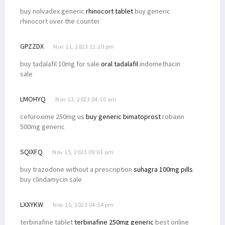
buy nolvadex generic
rhinocort tablet
buy generic
rhinocort over the counter
GPZZDX
Nov 11, 2023 11:19 pm
buy tadalafil 10mg for sale
oral tadalafil
indomethacin
sale
LMOHYQ
Nov 13, 2023 04:10 am
cefuroxime 250mg us
buy generic bimatoprost
robaxin
500mg generic
SQIXFQ
Nov 15, 2023 09:01 am
buy trazodone without a prescription
suhagra 100mg pills
buy clindamycin sale
LXXYKW
Nov 15, 2023 04:54 pm
terbinafine tablet
terbinafine 250mg generic
best online