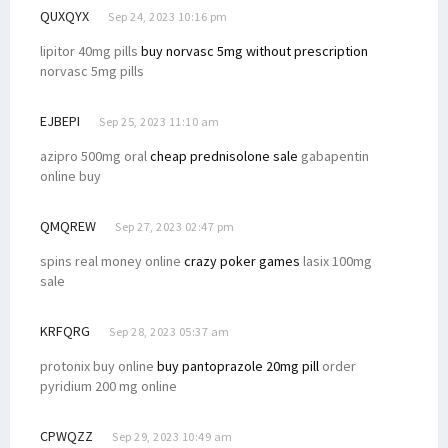
QUXQYX
Sep 24, 2023 10:16 pm
lipitor 40mg pills
buy norvasc 5mg without prescription
norvasc 5mg pills
EJBEPI
Sep 25, 2023 11:10 am
azipro 500mg oral
cheap prednisolone sale
gabapentin
online buy
QMQREW
Sep 27, 2023 02:47 pm
spins real money online
crazy poker games
lasix 100mg
sale
KRFQRG
Sep 28, 2023 05:37 am
protonix buy online
buy pantoprazole 20mg pill
order
pyridium 200 mg online
CPWQZZ
Sep 29, 2023 10:49 am