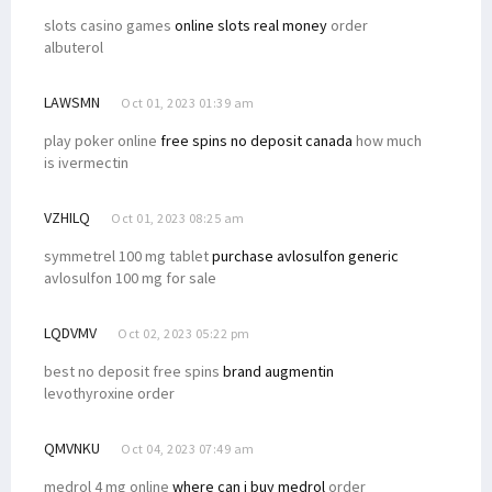
slots casino games
online slots real money
order
albuterol
LAWSMN
Oct 01, 2023 01:39 am
play poker online
free spins no deposit canada
how much
is ivermectin
VZHILQ
Oct 01, 2023 08:25 am
symmetrel 100 mg tablet
purchase avlosulfon generic
avlosulfon 100 mg for sale
LQDVMV
Oct 02, 2023 05:22 pm
best no deposit free spins
brand augmentin
levothyroxine order
QMVNKU
Oct 04, 2023 07:49 am
medrol 4 mg online
where can i buy medrol
order