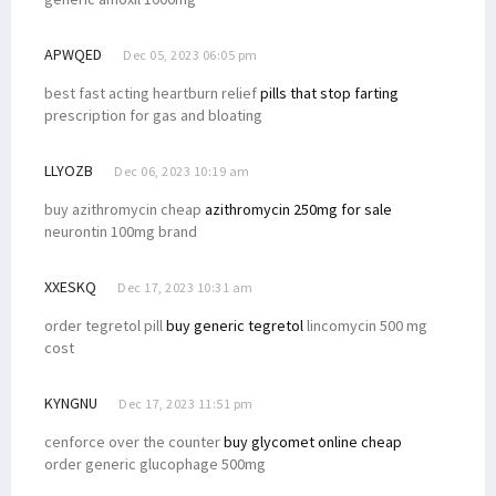
APWQED
Dec 05, 2023 06:05 pm
best fast acting heartburn relief
pills that stop farting
prescription for gas and bloating
LLYOZB
Dec 06, 2023 10:19 am
buy azithromycin cheap
azithromycin 250mg for sale
neurontin 100mg brand
XXESKQ
Dec 17, 2023 10:31 am
order tegretol pill
buy generic tegretol
lincomycin 500 mg
cost
KYNGNU
Dec 17, 2023 11:51 pm
cenforce over the counter
buy glycomet online cheap
order generic glucophage 500mg