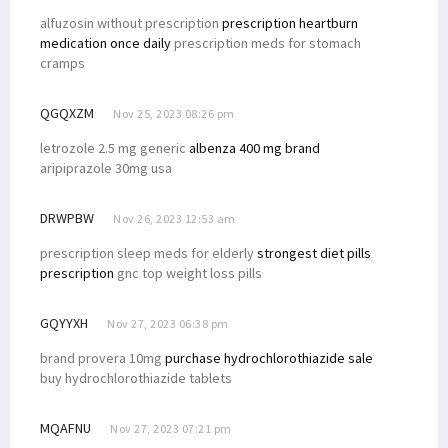
alfuzosin without prescription
prescription heartburn
medication once daily
prescription meds for stomach
cramps
QGQXZM
Nov 25, 2023 08:26 pm
letrozole 2.5 mg generic
albenza 400 mg brand
aripiprazole 30mg usa
DRWPBW
Nov 26, 2023 12:53 am
prescription sleep meds for elderly
strongest diet pills
prescription
gnc top weight loss pills
GQYYXH
Nov 27, 2023 06:38 pm
brand provera 10mg
purchase hydrochlorothiazide sale
buy hydrochlorothiazide tablets
MQAFNU
Nov 27, 2023 07:21 pm