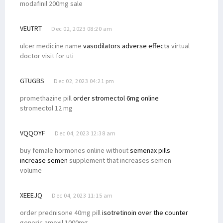
modafinil 200mg sale
VEUTRT
Dec 02, 2023 08:20 am
ulcer medicine name
vasodilators adverse effects
virtual
doctor visit for uti
GTUGBS
Dec 02, 2023 04:21 pm
promethazine pill
order stromectol 6mg online
stromectol 12 mg
VQQOYF
Dec 04, 2023 12:38 am
buy female hormones online without
semenax pills
increase semen
supplement that increases semen
volume
XEEEJQ
Dec 04, 2023 11:15 am
order prednisone 40mg pill
isotretinoin over the counter
generic amoxil 1000mg