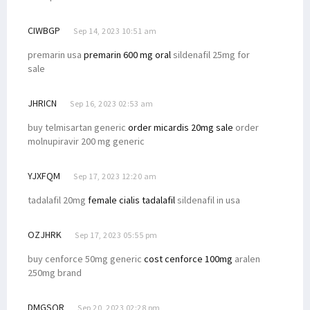
CIWBGP
Sep 14, 2023 10:51 am
premarin usa
premarin 600 mg oral
sildenafil 25mg for
sale
JHRICN
Sep 16, 2023 02:53 am
buy telmisartan generic
order micardis 20mg sale
order
molnupiravir 200 mg generic
YJXFQM
Sep 17, 2023 12:20 am
tadalafil 20mg
female cialis tadalafil
sildenafil in usa
OZJHRK
Sep 17, 2023 05:55 pm
buy cenforce 50mg generic
cost cenforce 100mg
aralen
250mg brand
DMGSQR
Sep 20, 2023 02:28 pm