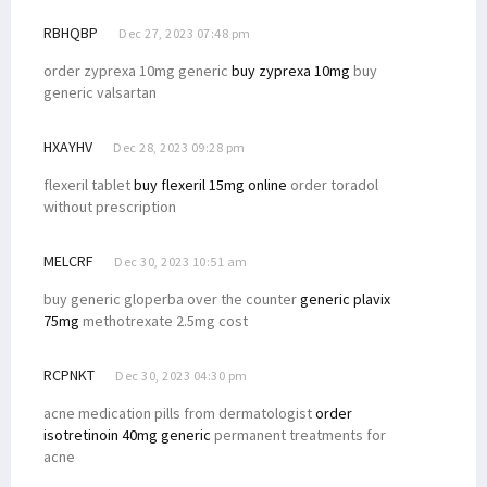
RBHQBP
Dec 27, 2023 07:48 pm
order zyprexa 10mg generic
buy zyprexa 10mg
buy
generic valsartan
HXAYHV
Dec 28, 2023 09:28 pm
flexeril tablet
buy flexeril 15mg online
order toradol
without prescription
MELCRF
Dec 30, 2023 10:51 am
buy generic gloperba over the counter
generic plavix
75mg
methotrexate 2.5mg cost
RCPNKT
Dec 30, 2023 04:30 pm
acne medication pills from dermatologist
order
isotretinoin 40mg generic
permanent treatments for
acne