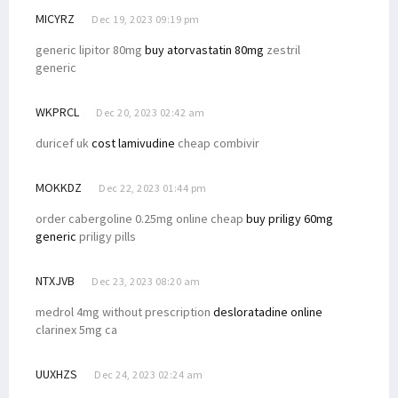
MICYRZ
Dec 19, 2023 09:19 pm
generic lipitor 80mg
buy atorvastatin 80mg
zestril
generic
WKPRCL
Dec 20, 2023 02:42 am
duricef uk
cost lamivudine
cheap combivir
MOKKDZ
Dec 22, 2023 01:44 pm
order cabergoline 0.25mg online cheap
buy priligy 60mg
generic
priligy pills
NTXJVB
Dec 23, 2023 08:20 am
medrol 4mg without prescription
desloratadine online
clarinex 5mg ca
UUXHZS
Dec 24, 2023 02:24 am