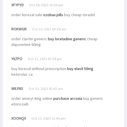
XFYPYD
Oct 09, 2023 10:50 pm
order lioresal sale
ozobax pills
buy cheap toradol
ROKWGR
Oct 10, 2023 04:28 am
order claritin generic
buy loratadine generic
cheap
dapoxetine 60mg
YILTPO
Oct 11, 2023 07:38 pm
buy lioresal without prescription
buy elavil 50mg
ketorolac ca
WILYNS
Oct 13, 2023 02:42 am
order amaryl 4mg online
purchase arcoxia
buy generic
etoricoxib
XOOHQX
Oct 13, 2023 11:46 pm