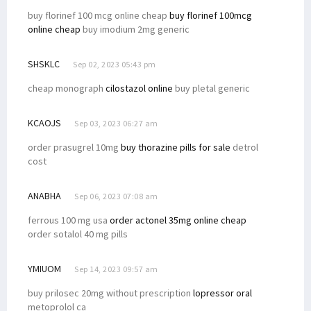
buy florinef 100 mcg online cheap
buy florinef 100mcg
online cheap
buy imodium 2mg generic
SHSKLC
Sep 02, 2023 05:43 pm
cheap monograph
cilostazol online
buy pletal generic
KCAOJS
Sep 03, 2023 06:27 am
order prasugrel 10mg
buy thorazine pills for sale
detrol
cost
ANABHA
Sep 06, 2023 07:08 am
ferrous 100 mg usa
order actonel 35mg online cheap
order sotalol 40 mg pills
YMIUOM
Sep 14, 2023 09:57 am
buy prilosec 20mg without prescription
lopressor oral
metoprolol ca