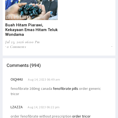
Buah Hitam Piarawi,
An
Kekayaan Emas Hitam Teluk
Me
Wondama
Pe
Jul 23, 2026 06:00 Pm
Jun
0 Comments
2
Comments (994)
OIQHHU
Aug 14, 2023 06:49 am
fenofibrate 160mg canada
fenofibrate pills
order generic
tricor
LZAZZA
Aug 14, 2023 06:22 pm
order fenofibrate without prescription
order tricor