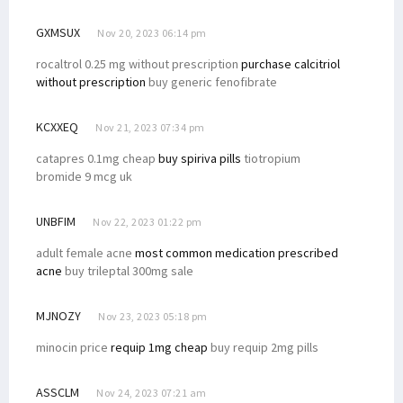
GXMSUX
Nov 20, 2023 06:14 pm
rocaltrol 0.25 mg without prescription
purchase calcitriol
without prescription
buy generic fenofibrate
KCXXEQ
Nov 21, 2023 07:34 pm
catapres 0.1mg cheap
buy spiriva pills
tiotropium
bromide 9 mcg uk
UNBFIM
Nov 22, 2023 01:22 pm
adult female acne
most common medication prescribed
acne
buy trileptal 300mg sale
MJNOZY
Nov 23, 2023 05:18 pm
minocin price
requip 1mg cheap
buy requip 2mg pills
ASSCLM
Nov 24, 2023 07:21 am