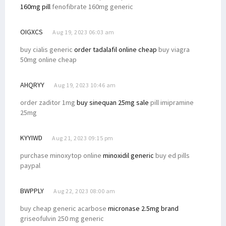
160mg pill
fenofibrate 160mg generic
OIGXCS
Aug 19, 2023 06:03 am
buy cialis generic
order tadalafil online cheap
buy viagra
50mg online cheap
AHQRYY
Aug 19, 2023 10:46 am
order zaditor 1mg
buy sinequan 25mg sale
pill imipramine
25mg
KYYIWD
Aug 21, 2023 09:15 pm
purchase minoxytop online
minoxidil generic
buy ed pills
paypal
BWPPLY
Aug 22, 2023 08:00 am
buy cheap generic acarbose
micronase 2.5mg brand
griseofulvin 250 mg generic