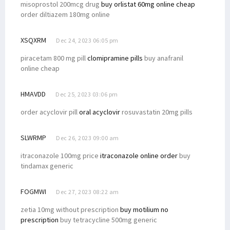
misoprostol 200mcg drug
buy orlistat 60mg online cheap
order diltiazem 180mg online
XSQXRM
Dec 24, 2023 06:05 pm
piracetam 800 mg pill
clomipramine pills
buy anafranil
online cheap
HMAVDD
Dec 25, 2023 03:06 pm
order acyclovir pill
oral acyclovir
rosuvastatin 20mg pills
SLWRMP
Dec 26, 2023 09:00 am
itraconazole 100mg price
itraconazole online order
buy
tindamax generic
FOGMWI
Dec 27, 2023 08:22 am
zetia 10mg without prescription
buy motilium no
prescription
buy tetracycline 500mg generic