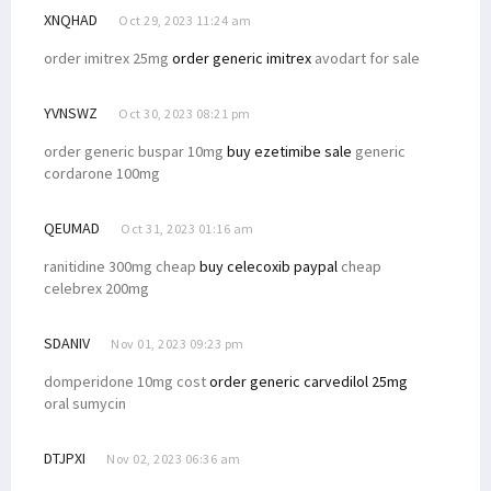
XNQHAD
Oct 29, 2023 11:24 am
order imitrex 25mg
order generic imitrex
avodart for sale
YVNSWZ
Oct 30, 2023 08:21 pm
order generic buspar 10mg
buy ezetimibe sale
generic
cordarone 100mg
QEUMAD
Oct 31, 2023 01:16 am
ranitidine 300mg cheap
buy celecoxib paypal
cheap
celebrex 200mg
SDANIV
Nov 01, 2023 09:23 pm
domperidone 10mg cost
order generic carvedilol 25mg
oral sumycin
DTJPXI
Nov 02, 2023 06:36 am