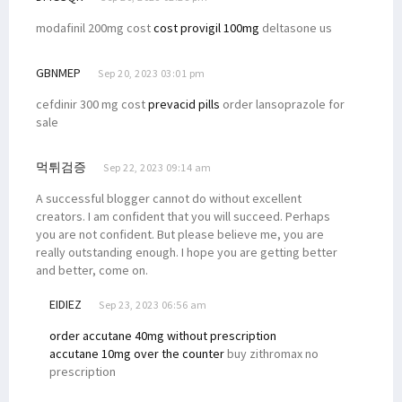
modafinil 200mg cost
cost provigil 100mg
deltasone us
GBNMEP
Sep 20, 2023 03:01 pm
cefdinir 300 mg cost
prevacid pills
order lansoprazole for
sale
먹튀검증
Sep 22, 2023 09:14 am
A successful blogger cannot do without excellent
creators. I am confident that you will succeed. Perhaps
you are not confident. But please believe me, you are
really outstanding enough. I hope you are getting better
and better, come on.
EIDIEZ
Sep 23, 2023 06:56 am
order accutane 40mg without prescription
accutane 10mg over the counter
buy zithromax no
prescription