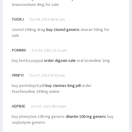
triamcinolone 4mg for sale
TUISRJ
Oct 04, 2023 09:41 am
clomid 100mg drug
buy clomid generic
imuran 50mg for
sale
POMMIX
Oct 05, 2023 10:11 pm
buy levitra paypal
order digoxin sale
oral tizanidine 2mg
YRNFYI
Oct 07, 2023 01:55 am
buy perindopril pill
buy clarinex 5mg pill
order
fexofenadine 180mg online
ADPBXE
Oct 07, 2023 09:34 pm
buy phenytoin 100 mg generic
dilantin 100 mg generic
buy
oxybutynin generic