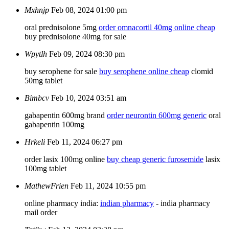
Mxhnjp
Feb 08, 2024 01:00 pm
oral prednisolone 5mg
order omnacortil 40mg online cheap
buy prednisolone 40mg for sale
Wpytlh
Feb 09, 2024 08:30 pm
buy serophene for sale
buy serophene online cheap
clomid
50mg tablet
Bimbcv
Feb 10, 2024 03:51 am
gabapentin 600mg brand
order neurontin 600mg generic
oral
gabapentin 100mg
Hrkeli
Feb 11, 2024 06:27 pm
order lasix 100mg online
buy cheap generic furosemide
lasix
100mg tablet
MathewFrien
Feb 11, 2024 10:55 pm
online pharmacy india:
indian pharmacy
- india pharmacy
mail order