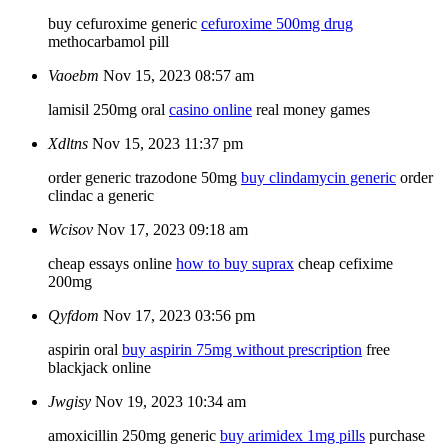
buy cefuroxime generic
cefuroxime 500mg drug
methocarbamol pill
Vaoebm
Nov 15, 2023 08:57 am
lamisil 250mg oral
casino online
real money games
Xdltns
Nov 15, 2023 11:37 pm
order generic trazodone 50mg
buy clindamycin generic
order
clindac a generic
Wcisov
Nov 17, 2023 09:18 am
cheap essays online
how to buy suprax
cheap cefixime
200mg
Qyfdom
Nov 17, 2023 03:56 pm
aspirin oral
buy aspirin 75mg without prescription
free
blackjack online
Jwgisy
Nov 19, 2023 10:34 am
amoxicillin 250mg generic
buy arimidex 1mg pills
purchase