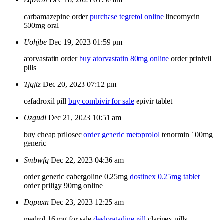
carbamazepine order
purchase tegretol online
lincomycin
500mg oral
Uohjbe
Dec 19, 2023 01:59 pm
atorvastatin order
buy atorvastatin 80mg online
order prinivil
pills
Tjqjtz
Dec 20, 2023 07:12 pm
cefadroxil pill
buy combivir for sale
epivir tablet
Ozgudi
Dec 21, 2023 10:51 am
buy cheap prilosec
order generic metoprolol
tenormin 100mg
generic
Smbwfq
Dec 22, 2023 04:36 am
order generic cabergoline 0.25mg
dostinex 0.25mg tablet
order priligy 90mg online
Dqpuxn
Dec 23, 2023 12:25 am
medrol 16 mg for sale
desloratadine pill
clarinex pills