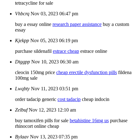
tetracycline for sale
Vhbcrq
Nov 03, 2023 06:47 pm
buy a essay online
research paper assistance
buy a custom
essay
Kjekpp
Nov 05, 2023 06:19 pm
purchase sildenafil
estrace cheap
estrace online
Dtggpp
Nov 10, 2023 06:30 am
cleocin 150mg price
cheap erectile dysfunction pills
fildena
100mg sale
Lwqbty
Nov 11, 2023 03:51 pm
order tadacip generic
cost tadacip
cheap indocin
Zelbuf
Nov 12, 2023 12:10 am
buy tamoxifen pills for sale
betahistine 16mg us
purchase
rhinocort online cheap
Bylaav
Nov 13, 2023 07:35 pm