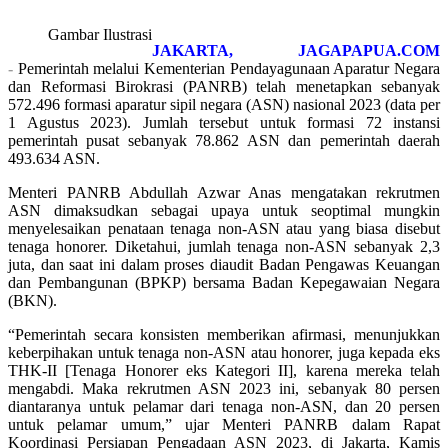
Gambar Ilustrasi
JAKARTA, JAGAPAPUA.COM
-
Pemerintah melalui Kementerian Pendayagunaan Aparatur Negara
dan Reformasi Birokrasi (PANRB) telah menetapkan sebanyak
572.496 formasi aparatur sipil negara (ASN) nasional 2023 (data per
1 Agustus 2023). Jumlah tersebut untuk formasi 72 instansi
pemerintah pusat sebanyak 78.862 ASN dan pemerintah daerah
493.634 ASN.
Menteri PANRB Abdullah Azwar Anas mengatakan rekrutmen
ASN dimaksudkan sebagai upaya untuk seoptimal mungkin
menyelesaikan penataan tenaga non-ASN atau yang biasa disebut
tenaga honorer. Diketahui, jumlah tenaga non-ASN sebanyak 2,3
juta, dan saat ini dalam proses diaudit Badan Pengawas Keuangan
dan Pembangunan (BPKP) bersama Badan Kepegawaian Negara
(BKN).
“Pemerintah secara konsisten memberikan afirmasi, menunjukkan
keberpihakan untuk tenaga non-ASN atau honorer, juga kepada eks
THK-II [Tenaga Honorer eks Kategori II], karena mereka telah
mengabdi. Maka rekrutmen ASN 2023 ini, sebanyak 80 persen
diantaranya untuk pelamar dari tenaga non-ASN, dan 20 persen
untuk pelamar umum,” ujar Menteri PANRB dalam Rapat
Koordinasi Persiapan Pengadaan ASN 2023, di Jakarta, Kamis