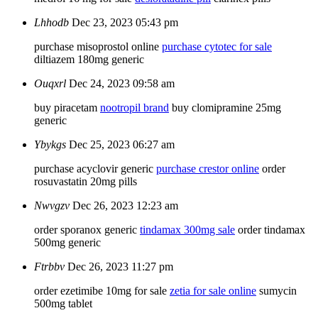
Lhhodb
Dec 23, 2023 05:43 pm
purchase misoprostol online
purchase cytotec for sale
diltiazem 180mg generic
Ouqxrl
Dec 24, 2023 09:58 am
buy piracetam
nootropil brand
buy clomipramine 25mg
generic
Ybykgs
Dec 25, 2023 06:27 am
purchase acyclovir generic
purchase crestor online
order
rosuvastatin 20mg pills
Nwvgzv
Dec 26, 2023 12:23 am
order sporanox generic
tindamax 300mg sale
order tindamax
500mg generic
Ftrbbv
Dec 26, 2023 11:27 pm
order ezetimibe 10mg for sale
zetia for sale online
sumycin
500mg tablet