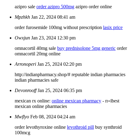
azipro sale
order azipro 500mg
azipro order online
Mpzhkh
Jan 22, 2024 08:41 am
order furosemide 100mg without prescription
lasix price
Owxjun
Jan 23, 2024 12:30 pm
omnacortil 40mg sale
buy prednisolone 5mg generic
order
omnacortil 20mg online
Arronoperi
Jan 25, 2024 02:20 pm
http://indianpharmacy.shop/# reputable indian pharmacies
indian pharmacies safe
Devonrooff
Jan 25, 2024 06:35 pm
mexican rx online:
online mexican pharmacy
- п»їbest
mexican online pharmacies
Mwflyo
Feb 08, 2024 04:24 am
order levothyroxine online
levothroid pill
buy synthroid
100mcg