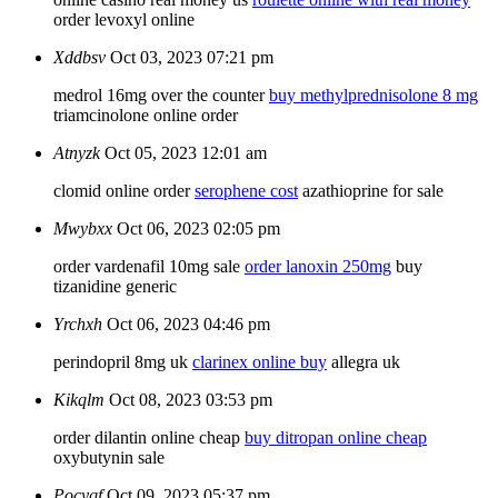
order levoxyl online
Xddbsv
Oct 03, 2023 07:21 pm
medrol 16mg over the counter
buy methylprednisolone 8 mg
triamcinolone online order
Atnyzk
Oct 05, 2023 12:01 am
clomid online order
serophene cost
azathioprine for sale
Mwybxx
Oct 06, 2023 02:05 pm
order vardenafil 10mg sale
order lanoxin 250mg
buy
tizanidine generic
Yrchxh
Oct 06, 2023 04:46 pm
perindopril 8mg uk
clarinex online buy
allegra uk
Kikqlm
Oct 08, 2023 03:53 pm
order dilantin online cheap
buy ditropan online cheap
oxybutynin sale
Pocyqf
Oct 09, 2023 05:37 pm