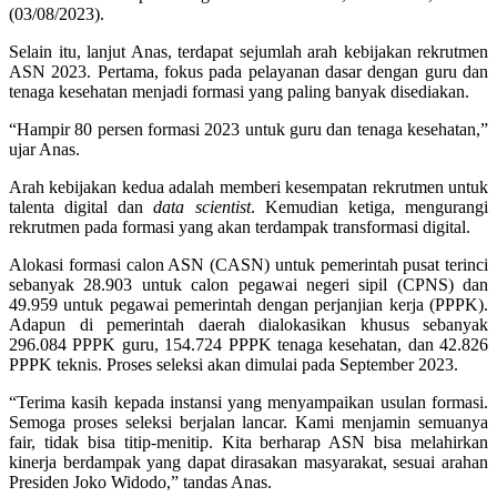
(03/08/2023).
Selain itu, lanjut Anas, terdapat sejumlah arah kebijakan rekrutmen
ASN 2023. Pertama, fokus pada pelayanan dasar dengan guru dan
tenaga kesehatan menjadi formasi yang paling banyak disediakan.
“Hampir 80 persen formasi 2023 untuk guru dan tenaga kesehatan,”
ujar Anas.
Arah kebijakan kedua adalah memberi kesempatan rekrutmen untuk
talenta digital dan
data scientist
. Kemudian ketiga, mengurangi
rekrutmen pada formasi yang akan terdampak transformasi digital.
Alokasi formasi calon ASN (CASN) untuk pemerintah pusat terinci
sebanyak 28.903 untuk calon pegawai negeri sipil (CPNS) dan
49.959 untuk pegawai pemerintah dengan perjanjian kerja (PPPK).
Adapun di pemerintah daerah dialokasikan khusus sebanyak
296.084 PPPK guru, 154.724 PPPK tenaga kesehatan, dan 42.826
PPPK teknis. Proses seleksi akan dimulai pada September 2023.
“Terima kasih kepada instansi yang menyampaikan usulan formasi.
Semoga proses seleksi berjalan lancar. Kami menjamin semuanya
fair, tidak bisa titip-menitip. Kita berharap ASN bisa melahirkan
kinerja berdampak yang dapat dirasakan masyarakat, sesuai arahan
Presiden Joko Widodo,” tandas Anas.