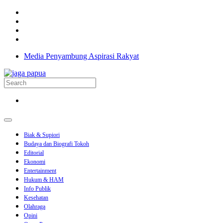
Media Penyambung Aspirasi Rakyat
Biak & Supiori
Budaya dan Biografi Tokoh
Editorial
Ekonomi
Entertainment
Hukum & HAM
Info Publik
Kesehatan
Olahraga
Opini