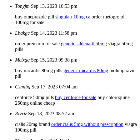
Tonyjm
Sep 13, 2023 10:53 pm
buy omeprazole pill
singulair 10mg ca
order metoprolol
100mg for sale
Lbakgc
Sep 14, 2023 11:58 pm
order premarin for sale
generic sildenafil 50mg
viagra 50mg
pills
Melxgq
Sep 15, 2023 09:38 pm
buy micardis 80mg pills
generic micardis 80mg
molnupiravir
pill
Csnnbq
Sep 17, 2023 07:04 am
cenforce 50mg pills
buy cenforce for sale
buy chloroquine
250mg online cheap
Rrzriz
Sep 18, 2023 08:52 am
cialis 20mg brand
order cialis 5mg without prescription
viagra
100mg pill