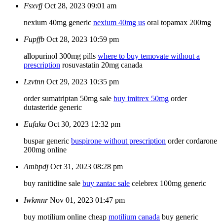
Fsxvfj
Oct 28, 2023 09:01 am
nexium 40mg generic
nexium 40mg us
oral topamax 200mg
Fupffb
Oct 28, 2023 10:59 pm
allopurinol 300mg pills
where to buy temovate without a
prescription
rosuvastatin 20mg canada
Lzvtnn
Oct 29, 2023 10:35 pm
order sumatriptan 50mg sale
buy imitrex 50mg
order
dutasteride generic
Eufaku
Oct 30, 2023 12:32 pm
buspar generic
buspirone without prescription
order cordarone
200mg online
Ambpdj
Oct 31, 2023 08:28 pm
buy ranitidine sale
buy zantac sale
celebrex 100mg generic
Iwkmnr
Nov 01, 2023 01:47 pm
buy motilium online cheap
motilium canada
buy generic