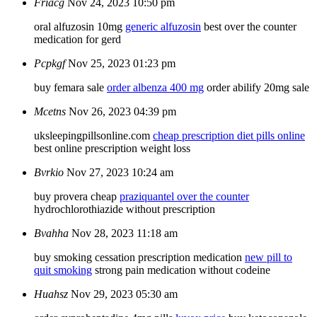
Friacg
Nov 24, 2023 10:50 pm
oral alfuzosin 10mg
generic alfuzosin
best over the counter
medication for gerd
Pcpkgf
Nov 25, 2023 01:23 pm
buy femara sale
order albenza 400 mg
order abilify 20mg sale
Mcetns
Nov 26, 2023 04:39 pm
uksleepingpillsonline.com
cheap prescription diet pills online
best online prescription weight loss
Bvrkio
Nov 27, 2023 10:24 am
buy provera cheap
praziquantel over the counter
hydrochlorothiazide without prescription
Bvahha
Nov 28, 2023 11:18 am
buy smoking cessation prescription medication
new pill to
quit smoking
strong pain medication without codeine
Huahsz
Nov 29, 2023 05:30 am