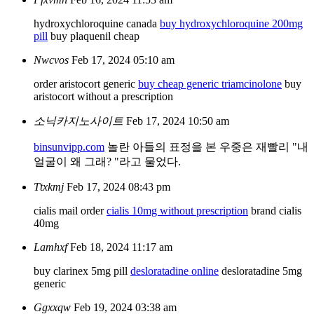
hydroxychloroquine canada
buy hydroxychloroquine 200mg
pill
buy plaquenil cheap
Nwcvos
Feb 17, 2024 05:10 am
order aristocort generic
buy cheap generic triamcinolone
buy
aristocort without a prescription
소닉카지노사이트
Feb 17, 2024 10:50 am
binsunvipp.com
놀란 아들의 표정을 본 우중은 재빨리 "내
얼굴이 왜 그래? "라고 물었다.
Ttxkmj
Feb 17, 2024 08:43 pm
cialis mail order
cialis 10mg without prescription
brand cialis
40mg
Lamhxf
Feb 18, 2024 11:17 am
buy clarinex 5mg pill
desloratadine online
desloratadine 5mg
generic
Ggxxqw
Feb 19, 2024 03:38 am