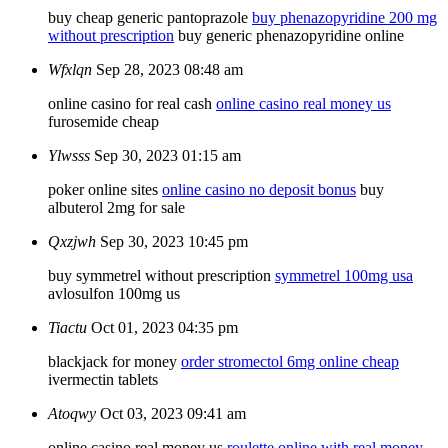
buy cheap generic pantoprazole
buy phenazopyridine 200 mg
without prescription
buy generic phenazopyridine online
Wfxlqn
Sep 28, 2023 08:48 am
online casino for real cash
online casino real money us
furosemide cheap
Ylwsss
Sep 30, 2023 01:15 am
poker online sites
online casino no deposit bonus
buy
albuterol 2mg for sale
Qxzjwh
Sep 30, 2023 10:45 pm
buy symmetrel without prescription
symmetrel 100mg usa
avlosulfon 100mg us
Tiactu
Oct 01, 2023 04:35 pm
blackjack for money
order stromectol 6mg online cheap
ivermectin tablets
Atoqwy
Oct 03, 2023 09:41 am
online casino real money us
roulette online with real money