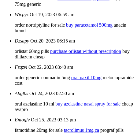
75mg generic
Wjcpyz
Oct 19, 2023 06:59 am
order nortriptyline for sale
buy paracetamol 500mg
anacin
brand
Dzsapy
Oct 20, 2023 06:15 am
orlistat 60mg pills
purchase orlistat without prescription
buy
diltiazem cheap
Fzqzvi
Oct 22, 2023 03:40 am
order generic coumadin 5mg
oral paxil 10mg
metoclopramide
cost
Abgfbs
Oct 24, 2023 02:50 am
oral azelastine 10 ml
buy azelastine nasal spray for sale
cheap
avapro
Emogjv
Oct 25, 2023 03:13 pm
famotidine 20mg for sale
tacrolimus 1mg ca
prograf pills