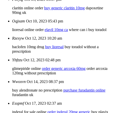
claritin online order
buy generic claritin 10mg
dapoxetine
90mg uk
Oqjxam
Oct 10, 2023 05:43 pm
lioresal online order
elavil 10mg ca
where can i buy toradol
Rzexyw
Oct 12, 2023 10:20 am
baclofen 10mg drug
buy lioresal
buy toradol without a
prescription
Ybfzzu
Oct 12, 2023 02:48 pm
glimepiride online
order generic arcoxia 60mg
order arcoxia
120mg without prescription
Wwoxvn
Oct 14, 2023 08:37 pm
buy alendronate no prescription
purchase furadantin online
furadantin uk
Esxpmf
Oct 17, 2023 02:37 am
inderal for sale online
order inderal 20mg generic
buy plavix