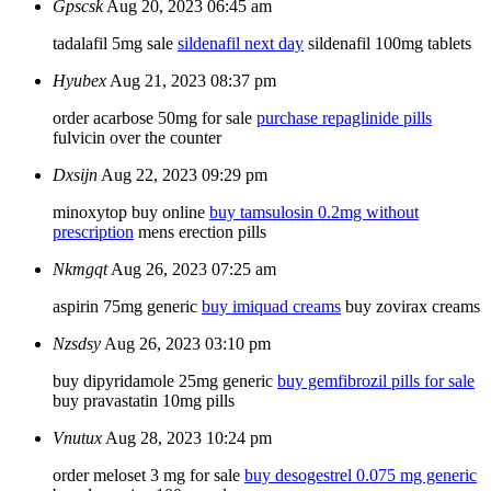
Gpscsk
Aug 20, 2023 06:45 am
tadalafil 5mg sale
sildenafil next day
sildenafil 100mg tablets
Hyubex
Aug 21, 2023 08:37 pm
order acarbose 50mg for sale
purchase repaglinide pills
fulvicin over the counter
Dxsijn
Aug 22, 2023 09:29 pm
minoxytop buy online
buy tamsulosin 0.2mg without
prescription
mens erection pills
Nkmgqt
Aug 26, 2023 07:25 am
aspirin 75mg generic
buy imiquad creams
buy zovirax creams
Nzsdsy
Aug 26, 2023 03:10 pm
buy dipyridamole 25mg generic
buy gemfibrozil pills for sale
buy pravastatin 10mg pills
Vnutux
Aug 28, 2023 10:24 pm
order meloset 3 mg for sale
buy desogestrel 0.075 mg generic