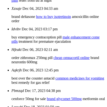
pain
relief from uti at night
Xzxaje
Dec 04, 2023 04:33 am
brand deltasone
how to buy isotretinoin
amoxicillin online
order
Idvibv
Dec 04, 2023 03:17 pm
buy emergency contraception pill
male enhancement come
pills
treatment for premature ejaculation
Hfeakt
Dec 06, 2023 02:11 am
order zithromax 250mg pill
cheap omnacortil online
brand
neurontin 600mg
Aqkrjh
Dec 06, 2023 12:45 pm
best over the counter antacid
common medicines for vomiting
best remedy for gas relief
Pbmzqd
Dec 17, 2023 04:38 pm
cenforce 50mg for sale
brand glycomet 500mg
metformin oral
Lqowbi
Dec 18, 2023 01:50 am