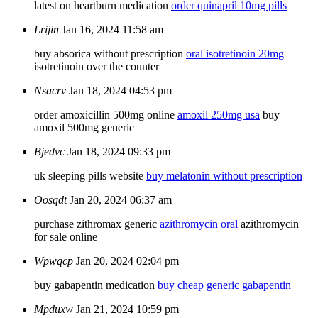
latest on heartburn medication
order quinapril 10mg pills
Lrijin
Jan 16, 2024 11:58 am
buy absorica without prescription
oral isotretinoin 20mg
isotretinoin over the counter
Nsacrv
Jan 18, 2024 04:53 pm
order amoxicillin 500mg online
amoxil 250mg usa
buy
amoxil 500mg generic
Bjedvc
Jan 18, 2024 09:33 pm
uk sleeping pills website
buy melatonin without prescription
Oosqdt
Jan 20, 2024 06:37 am
purchase zithromax generic
azithromycin oral
azithromycin
for sale online
Wpwqcp
Jan 20, 2024 02:04 pm
buy gabapentin medication
buy cheap generic gabapentin
Mpduxw
Jan 21, 2024 10:59 pm