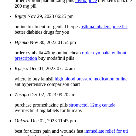
order cyproheptadine 4mg pills
luvox price
buy ketoconazole
200 mg pill
Rnjttp
Nov 29, 2023 06:25 pm
online treatment for genital herpes
asthma inhalers price list
better diabities drugs for you
Hfeuko
Nov 30, 2023 01:54 pm
order cymbalta 40mg online cheap
order cymbalta without
prescription
buy modafinil pills
Kpejco
Dec 01, 2023 07:14 am
where to buy lamisil
high blood pressure medication online
antihypertensive comparison chart
Zusopo
Dec 02, 2023 09:20 am
purchase promethazine pills
stromectol 12mg canada
ivermectin 3 mg tablets for humans
Onkarh
Dec 02, 2023 11:45 pm
best for ulcers pain and wounds fast
immediate relief for uti