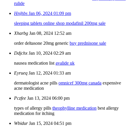
rulide
Hnjhbs
Jan 06, 2024 01:09 pm
sleeping tablets online shop
modafinil 200mg sale
Xharbg
Jan 08, 2024 12:52 am
order deltasone 20mg generic
buy prednisone sale
Ddjchx
Jan 10, 2024 02:29 am
nausea medication list
avalide uk
Eyrueq
Jan 12, 2024 01:33 am
dermatologist acne pills
omnicef 300mg canada
expensive
acne medication
Pczfee
Jan 13, 2024 06:00 pm
types of allergy pills
theophylline medication
best allergy
medication for itching
Wbidur
Jan 15, 2024 04:51 pm