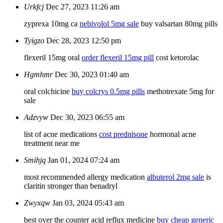
Urkfcj
Dec 27, 2023 11:26 am
zyprexa 10mg ca
nebivolol 5mg sale
buy valsartan 80mg pills
Tyigzo
Dec 28, 2023 12:50 pm
flexeril 15mg oral
order flexeril 15mg pill
cost ketorolac
Hgmhmr
Dec 30, 2023 01:40 am
oral colchicine
buy colcrys 0.5mg pills
methotrexate 5mg for
sale
Adzvyw
Dec 30, 2023 06:55 am
list of acne medications
cost prednisone
hormonal acne
treatment near me
Smihjq
Jan 01, 2024 07:24 am
most recommended allergy medication
albuterol 2mg sale
is
claritin stronger than benadryl
Zwyxqw
Jan 03, 2024 05:43 am
best over the counter acid reflux medicine
buy cheap generic