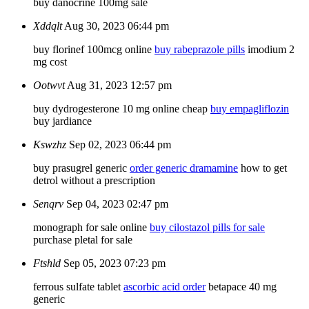
buy danocrine 100mg sale
Xddqlt
Aug 30, 2023 06:44 pm
buy florinef 100mcg online
buy rabeprazole pills
imodium 2
mg cost
Ootwvt
Aug 31, 2023 12:57 pm
buy dydrogesterone 10 mg online cheap
buy empagliflozin
buy jardiance
Kswzhz
Sep 02, 2023 06:44 pm
buy prasugrel generic
order generic dramamine
how to get
detrol without a prescription
Senqrv
Sep 04, 2023 02:47 pm
monograph for sale online
buy cilostazol pills for sale
purchase pletal for sale
Ftshld
Sep 05, 2023 07:23 pm
ferrous sulfate tablet
ascorbic acid order
betapace 40 mg
generic