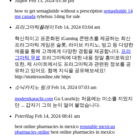
Tatjkw
Feb 13, 2024 03:38 pm
how to get semaglutide without a prescription
semaglutide 14
mg canada
rybelsus 14mg for sale
프라그마틱플레이
Feb 14, 2024 03:04 am
혁신적이고 표준화된 iGaming 콘텐츠를 제공하는 최신
프라그마틱 게임은 슬롯, 라이브 카지노, 빙고 등 다양한
제품을 통해 고객에게 다양한 경험을 제공합니다.
프라
그마틱 무료
프라그마틱에 대한 내용 정말 흥미로워요!
또한, 제 사이트에서도 프라그마틱과 관련된 정보를 공
유하고 있어요. 함께 지식을 공유해보세요!
http://stratteraonline.site https
소닉카지노 링크
Feb 14, 2024 07:03 am
modernkarachi.com
Gu Luozhi는 처음에는 미소를 지었지
만 ... 갑자기 그의 눈이 얼어 붙었습니다.
PeterHag
Feb 14, 2024 08:41 am
best online pharmacies in mexico
reputable mexican
pharmacies online
best online pharmacies in mexico