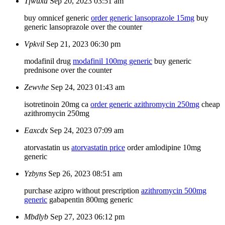
Tfwuxa
Sep 20, 2023 03:51 am
buy omnicef generic
order generic lansoprazole 15mg
buy
generic lansoprazole over the counter
Vpkvil
Sep 21, 2023 06:30 pm
modafinil drug
modafinil 100mg generic
buy generic
prednisone over the counter
Zewvhe
Sep 24, 2023 01:43 am
isotretinoin 20mg ca
order generic azithromycin 250mg
cheap
azithromycin 250mg
Eaxcdx
Sep 24, 2023 07:09 am
atorvastatin us
atorvastatin price
order amlodipine 10mg
generic
Yzbyns
Sep 26, 2023 08:51 am
purchase azipro without prescription
azithromycin 500mg
generic
gabapentin 800mg generic
Mbdlyb
Sep 27, 2023 06:12 pm