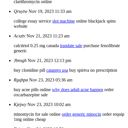
clarithromycin online
Qruyiw
Nov 19, 2023 11:33 am
college essay service
slot machine
online blackjack spins
website
Acxztv
Nov 21, 2023 11:23 am
calcitriol 0.25 mg canada
trandate sale
purchase fenofibrate
generic
Jbnsgh
Nov 21, 2023 12:13 pm
buy clonidine pill
catapres usa
buy spiriva no prescription
Rgqhpa
Nov 23, 2023 05:36 am
buy acne pills online
why does adult acne happen
order
oxcarbazepine sale
Kjejwy
Nov 23, 2023 10:02 am
minomycin for sale online
order generic minocin
order requip
1mg online cheap