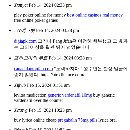
Xxmyct
Feb 14, 2024 02:33 pm
play poker online for money
best online casinos real money
free online poker games
???에그뱃
Feb 14, 2024 03:28 pm
digiapk.com
그러나 Fang Jifan은 여전히 행복했고 그 효과
는 그의 예상을 훨씬 뛰어 넘었습니다.
프라그마틱 무료
Feb 14, 2024 03:28 pm
canadalaptopfan.com
"노력하지마." 왕수인은 항상 얼굴이
좋지 않았다. https://atoxfinance.com/
Xiftwb
Feb 15, 2024 01:51 am
levitra medication
generic vardenafil 10mg
buy generic
vardenafil over the counter
Xexnvg
Feb 15, 2024 10:23 pm
buy lyrica online cheap
pregabalin 75mg pills
lyrica oral
Pfxvmh
Feb 16, 2024 11:53 am