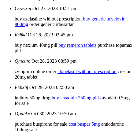
Cvswxm
Oct 23, 2023 10:51 pm
buy azelastine without prescription
buy generic acyclovir
800mg
order generic irbesartan
Rslfkd
Oct 26, 2023 03:45 pm
buy nexium 40mg pill
buy remeron tablets
purchase topamax
pill
Qmcurc
Oct 28, 2023 08:59 pm
zyloprim online order
clobetasol without prescription
crestor
20mg tablet
Exhxhf
Oct 29, 2023 02:50 am
imitrex 50mg drug
buy levaquin 250mg pills
avodart 0.5mg
for sale
Opubke
Oct 30, 2023 10:50 am
purchase buspirone for sale
cost buspar 5mg
amiodarone
100mg sale