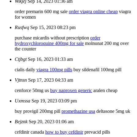
Wikjej
Sep 14, 2023 01:36 am
order premarin 600 mg sale
order viagra online cheap
viagra
for women
Rusfwq
Sep 15, 2023 08:23 pm
purchase micardis without prescription
order
hydroxychloroquine 400mg for sale
molnunat 200 mg over
the counter
Ctjbgt
Sep 16, 2023 01:33 am
cialis daily
viagra 100mg pills
buy sildenafil 100mg pill
Vjtnsn
Sep 17, 2023 04:33 am
cenforce 50mg us
buy naproxen generic
aralen cheap
Uxmssa
Sep 19, 2023 03:09 pm
buy provigil 200mg pill
promethazine usa
deltasone 5mg uk
Bejznk
Sep 20, 2023 01:06 am
cefdinir canada
how to buy cefdinir
prevacid pills