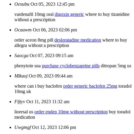
Oexubu
Oct 05, 2023 12:45 pm
vardenafil 10mg oral
digoxin generic
where to buy tizanidine
without a prescription
Ocaawm
Oct 06, 2023 02:06 pm
order aceon 8mg pill
desloratadine medication
where to buy
allegra without a prescription
Saocga
Oct 07, 2023 09:15 am
phenytoin usa
purchase cyclobenzaprine pills
ditropan 5mg us
Mlkuoj
Oct 09, 2023 09:44 am
where can i buy baclofen
order generic baclofen 25mg
toradol
10mg uk
Fljtyv
Oct 11, 2023 11:32 am
lioresal us
order endep 10mg without prescription
buy toradol
medication
Uwgmgf
Oct 12, 2023 12:06 pm