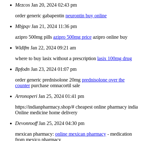
Mezcos
Jan 20, 2024 02:43 pm
order generic gabapentin
neurontin buy online
Mbjpqv
Jan 21, 2024 11:36 pm
azipro 500mg pills
azipro 500mg price
azipro online buy
Wldlfm
Jan 22, 2024 09:21 am
where to buy lasix without a prescription
lasix 100mg drug
Bpfodn
Jan 23, 2024 01:07 pm
order generic prednisolone 20mg
prednisolone over the
counter
purchase omnacortil sale
Arronoperi
Jan 25, 2024 01:41 pm
https://indianpharmacy.shop/# cheapest online pharmacy india
Online medicine home delivery
Devonrooff
Jan 25, 2024 04:30 pm
mexican pharmacy:
online mexican pharmacy
- medication
from mexico pharmacy