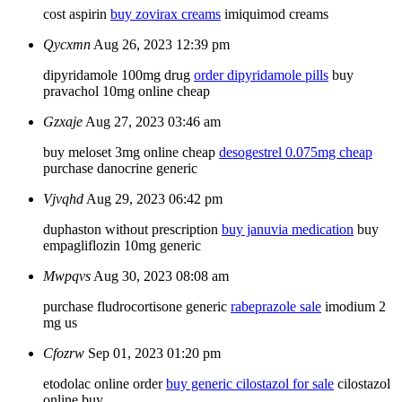
cost aspirin
buy zovirax creams
imiquimod creams
Qycxmn
Aug 26, 2023 12:39 pm
dipyridamole 100mg drug
order dipyridamole pills
buy
pravachol 10mg online cheap
Gzxaje
Aug 27, 2023 03:46 am
buy meloset 3mg online cheap
desogestrel 0.075mg cheap
purchase danocrine generic
Vjvqhd
Aug 29, 2023 06:42 pm
duphaston without prescription
buy januvia medication
buy
empagliflozin 10mg generic
Mwpqvs
Aug 30, 2023 08:08 am
purchase fludrocortisone generic
rabeprazole sale
imodium 2
mg us
Cfozrw
Sep 01, 2023 01:20 pm
etodolac online order
buy generic cilostazol for sale
cilostazol
online buy