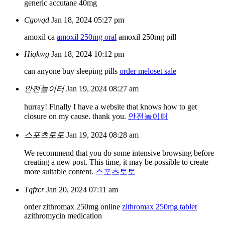
generic accutane 40mg
Cgovqd
Jan 18, 2024 05:27 pm
amoxil ca
amoxil 250mg oral
amoxil 250mg pill
Hiqkwg
Jan 18, 2024 10:12 pm
can anyone buy sleeping pills
order meloset sale
안전놀이터
Jan 19, 2024 08:27 am
hurray! Finally I have a website that knows how to get
closure on my cause. thank you.
안전놀이터
스포츠토토
Jan 19, 2024 08:28 am
We recommend that you do some intensive browsing before
creating a new post. This time, it may be possible to create
more suitable content.
스포츠토토
Tqfzcr
Jan 20, 2024 07:11 am
order zithromax 250mg online
zithromax 250mg tablet
azithromycin medication