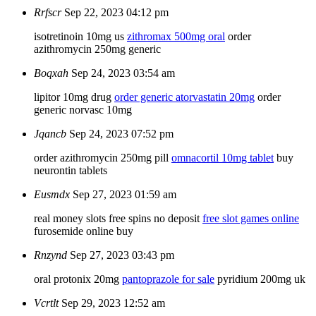
Rrfscr
Sep 22, 2023 04:12 pm
isotretinoin 10mg us
zithromax 500mg oral
order
azithromycin 250mg generic
Boqxah
Sep 24, 2023 03:54 am
lipitor 10mg drug
order generic atorvastatin 20mg
order
generic norvasc 10mg
Jqancb
Sep 24, 2023 07:52 pm
order azithromycin 250mg pill
omnacortil 10mg tablet
buy
neurontin tablets
Eusmdx
Sep 27, 2023 01:59 am
real money slots free spins no deposit
free slot games online
furosemide online buy
Rnzynd
Sep 27, 2023 03:43 pm
oral protonix 20mg
pantoprazole for sale
pyridium 200mg uk
Vcrtlt
Sep 29, 2023 12:52 am