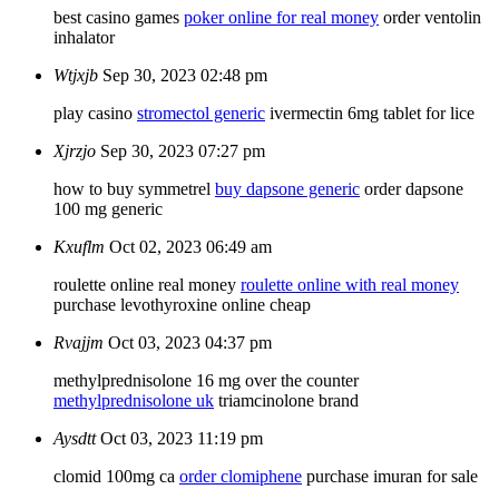
best casino games
poker online for real money
order ventolin
inhalator
Wtjxjb
Sep 30, 2023 02:48 pm
play casino
stromectol generic
ivermectin 6mg tablet for lice
Xjrzjo
Sep 30, 2023 07:27 pm
how to buy symmetrel
buy dapsone generic
order dapsone
100 mg generic
Kxuflm
Oct 02, 2023 06:49 am
roulette online real money
roulette online with real money
purchase levothyroxine online cheap
Rvajjm
Oct 03, 2023 04:37 pm
methylprednisolone 16 mg over the counter
methylprednisolone uk
triamcinolone brand
Aysdtt
Oct 03, 2023 11:19 pm
clomid 100mg ca
order clomiphene
purchase imuran for sale