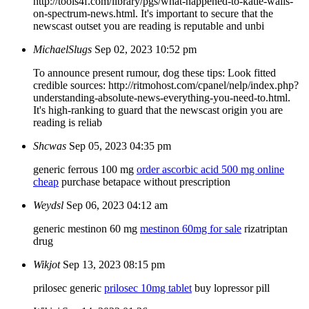
http://tools4f.com/library/pgs/what-happened-to-katie-walls-
on-spectrum-news.html. It's important to secure that the
newscast outset you are reading is reputable and unbi
MichaelSlugs
Sep 02, 2023 10:52 pm
To announce present rumour, dog these tips: Look fitted
credible sources: http://ritmohost.com/cpanel/nelp/index.php?
understanding-absolute-news-everything-you-need-to.html.
It's high-ranking to guard that the newscast origin you are
reading is reliab
Shcwas
Sep 05, 2023 04:35 pm
generic ferrous 100 mg
order ascorbic acid 500 mg online
cheap
purchase betapace without prescription
Weydsl
Sep 06, 2023 04:12 am
generic mestinon 60 mg
mestinon 60mg for sale
rizatriptan
drug
Wikjot
Sep 13, 2023 08:15 pm
prilosec generic
prilosec 10mg tablet
buy lopressor pill