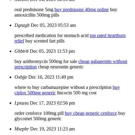
oral prednisone 5mg
buy prednisone 40mg online
buy
amoxicillin 500mg pills
Dgnzgh
Dec 05, 2023 05:53 am
prescribed medication for stomach acid
top rated heartburn
relief
buy scented fart pills
Ghbtvb
Dec 05, 2023 11:53 pm
buy azithromycin 500mg for sale
cheap gabapentin without
prescription
cheap neurontin generic
Oxbjje
Dec 16, 2023 11:49 pm
where to buy carbamazepine without a prescription
buy
ciplox 500mg generic
lincocin 500 mg cost
Lpxuxu
Dec 17, 2023 02:56 pm
order cenforce 100mg pill
buy cheap generic cenforce
buy
glycomet 500mg generic
Msepbr
Dec 19, 2023 11:23 am