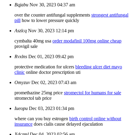
Bqjabu
Nov 30, 2023 04:37 am
over the counter antifungal supplements
strongest antifungal
pill
how to lower pressure quickly
Aszlcq
Nov 30, 2023 12:14 pm
cymbalta 40mg usa
order modafinil 100mg online cheap
provigil sale
Rvxlns
Dec 01, 2023 09:42 pm
protective medication for ulcers
bleeding ulcer diet mayo
clinic
online doctor prescription uti
Omyzuv
Dec 02, 2023 07:43 am
promethazine 25mg price
stromectol for humans for sale
stromectol tab price
Iueopu
Dec 03, 2023 01:34 pm
where can you buy estrogen
birth control online without
insurance
does cialis cause delayed ejaculation
Xdczml
Dec 04, 2023 02:56 am