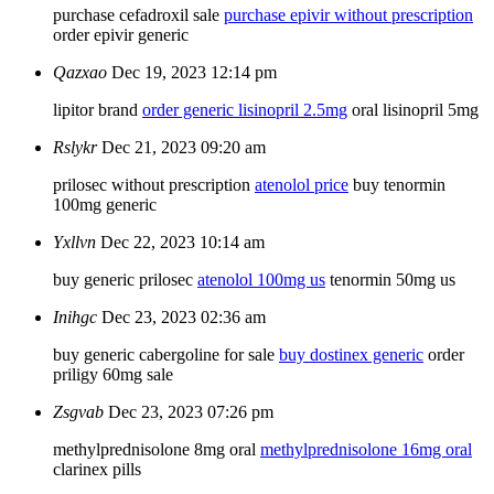
purchase cefadroxil sale
purchase epivir without prescription
order epivir generic
Qazxao
Dec 19, 2023 12:14 pm
lipitor brand
order generic lisinopril 2.5mg
oral lisinopril 5mg
Rslykr
Dec 21, 2023 09:20 am
prilosec without prescription
atenolol price
buy tenormin
100mg generic
Yxllvn
Dec 22, 2023 10:14 am
buy generic prilosec
atenolol 100mg us
tenormin 50mg us
Inihgc
Dec 23, 2023 02:36 am
buy generic cabergoline for sale
buy dostinex generic
order
priligy 60mg sale
Zsgvab
Dec 23, 2023 07:26 pm
methylprednisolone 8mg oral
methylprednisolone 16mg oral
clarinex pills