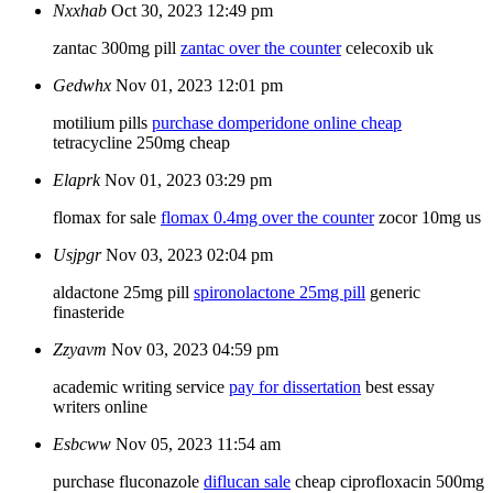
Nxxhab
Oct 30, 2023 12:49 pm
zantac 300mg pill
zantac over the counter
celecoxib uk
Gedwhx
Nov 01, 2023 12:01 pm
motilium pills
purchase domperidone online cheap
tetracycline 250mg cheap
Elaprk
Nov 01, 2023 03:29 pm
flomax for sale
flomax 0.4mg over the counter
zocor 10mg us
Usjpgr
Nov 03, 2023 02:04 pm
aldactone 25mg pill
spironolactone 25mg pill
generic
finasteride
Zzyavm
Nov 03, 2023 04:59 pm
academic writing service
pay for dissertation
best essay
writers online
Esbcww
Nov 05, 2023 11:54 am
purchase fluconazole
diflucan sale
cheap ciprofloxacin 500mg