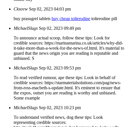
Cksovw
Sep 02, 2023 04:03 pm
buy prasugrel tablets
buy cheap tolterodine
tolterodine pill
MichaelSlugs
Sep 02, 2023 09:49 pm
To announce actual scoop, follow these tips: Look for
credible sources: https://marinamarina.co.uk/articles/why-did-
it-take-more-than-a-week-for-the-news-of.html. It's material to
guard that the news origin you are reading is reputable and
unbiased. S
MichaelSlugs
Sep 02, 2023 09:53 pm
To read verified rumour, ape these tips: Look in behalf of
credible sources: https://starmaterialsolutions.com/pag/news-
from-ross-macbeth-s-update.html. It's eminent to ensure that
the expos‚ outset you are reading is worthy and unbiased.
Some example
MichaelSlugs
Sep 02, 2023 10:23 pm
To understand verified news, dog these tips: Look
representing credible sources: