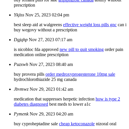
prescription
Ykjiss
Nov 25, 2023 02:04 pm
best sleep aid at walgreens
effective weight loss pills gnc
can i
buy wegovy without a prescription
Dgjqhp
Nov 27, 2023 07:17 am
is nicobloc fda approved
new pill to quit smoking
order pain
medication online prescription
Puzxwh
Nov 27, 2023 08:40 am
buy provera pills
order medroxyprogesterone 10mg sale
hydrochlorothiazide 25 mg canada
Jbvmwz
Nov 29, 2023 01:42 am
medication that suppresses herpetic infection
how is type 2
diabetes diagnosed
best meds to lower a1c
Pymenk
Nov 29, 2023 04:20 am
buy cyproheptadine sale
cheap ketoconazole
nizoral oral