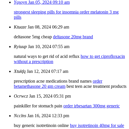
Ygsoyn
Jan 05, 2024 09:10 am
strongest sleeping pills for insomnia
order melatonin 3 mg
pills
Ktuaze
Jan 08, 2024 06:29 am
deltasone 5mg cheap
deltasone 20mg brand
Ryiuup
Jan 10, 2024 07:55 am
natural ways to get rid of acid reflux
how to get ciprofloxacin
without a prescription
Xtukfq
Jan 12, 2024 07:17 am
prescription acne medications brand names
order
betamethasone 20 gm cream
best teen acne treatment products
Ocrwcz
Jan 15, 2024 05:31 pm
painkiller for stomach pain
order irbesartan 300mg generic
Ncclns
Jan 16, 2024 12:33 pm
buy generic isotretinoin online
buy isotretinoin 40mg for sale