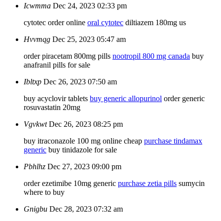
Icwmma
Dec 24, 2023 02:33 pm
cytotec order online
oral cytotec
diltiazem 180mg us
Hvvmqg
Dec 25, 2023 05:47 am
order piracetam 800mg pills
nootropil 800 mg canada
buy
anafranil pills for sale
Ibltxp
Dec 26, 2023 07:50 am
buy acyclovir tablets
buy generic allopurinol
order generic
rosuvastatin 20mg
Vgvkwt
Dec 26, 2023 08:25 pm
buy itraconazole 100 mg online cheap
purchase tindamax
generic
buy tinidazole for sale
Pbhlhz
Dec 27, 2023 09:00 pm
order ezetimibe 10mg generic
purchase zetia pills
sumycin
where to buy
Gnigbu
Dec 28, 2023 07:32 am