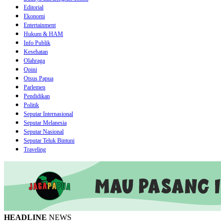
Editorial
Ekonomi
Entertainment
Hukum & HAM
Info Publik
Kesehatan
Olahraga
Opini
Otsus Papua
Parlemen
Pendidikan
Politik
Seputar Internasional
Seputar Melanesia
Seputar Nasional
Seputar Teluk Bintuni
Traveling
HEADLINE
NEWS