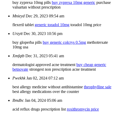
buy zyprexa 10mg pills
buy zyprexa 10mg generic
purchase
valsartan without prescription
Mnieyd
Dec 29, 2023 09:54 am
flexeril tablet
generic toradol 10mg
toradol 10mg price
Urzytt
Dec 30, 2023 10:56 pm
buy gloperba pills
buy generic colcrys 0.5mg
methotrexate
10mg usa
Xmfqtb
Dec 31, 2023 05:41 am
dermatologist approved acne treatment
buy cheap generic
betnovate
strongest non prescription acne treatment
Pwekhk
Jan 02, 2024 07:12 am
best allergy medicine without antihistamine
theophylline sale
best allergy medications over the counter
Ibndbc
Jan 04, 2024 05:06 am
acid reflux drugs prescription list
roxithromycin price