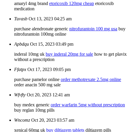
amaryl 4mg brand
etoricoxib 120mg cheap
etoricoxib
medication
Tuvasb
Oct 13, 2023 04:25 am
purchase alendronate generic
nitrofurantoin 100 mg usa
buy
nitrofurantoin 100mg online
Apbdqu
Oct 15, 2023 03:49 pm
inderal 10mg uk
buy inderal 20mg for sale
how to get plavix
without a prescription
Ffatpx
Oct 17, 2023 09:05 pm
purchase pamelor online
order methotrexate 2.5mg online
order anacin 500 mg sale
Wfvfty
Oct 20, 2023 12:41 am
buy medex generic
order warfarin 5mg without prescription
buy reglan 10mg pills
Wncomz
Oct 20, 2023 03:57 am
xenical 60mg uk
buy diltiazem tablets
diltiazem pills