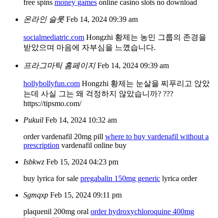
free spins
money games
online casino slots no download
온라인 슬롯
Feb 14, 2024 09:39 am
socialmediatric.com
Hongzhi 황제는 농민 그룹의 존경을
받았으며 마음에 자부심을 느꼈습니다.
프라그마틱 홈페이지
Feb 14, 2024 09:39 am
hollybollyfun.com
Hongzhi 황제는 눈살을 찌푸리고 앉았
는데 사실 그는 왜 걱정하지 않았습니까? ???
https://tipsmo.com/
Pukuil
Feb 14, 2024 10:32 am
order vardenafil 20mg pill
where to buy vardenafil without a
prescription
vardenafil online buy
Isbkwz
Feb 15, 2024 04:23 pm
buy lyrica for sale
pregabalin 150mg generic
lyrica order
Sgmqxp
Feb 15, 2024 09:11 pm
plaquenil 200mg oral
order hydroxychloroquine 400mg