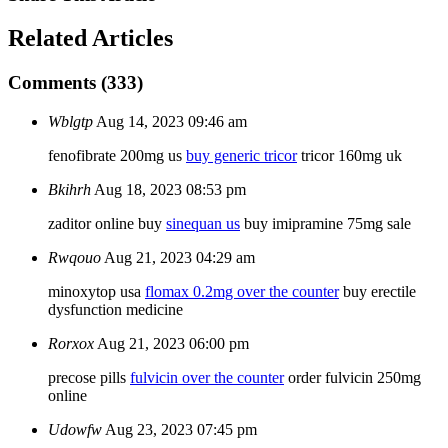
Related
Articles
Comments (333)
Wblgtp
Aug 14, 2023 09:46 am
fenofibrate 200mg us
buy generic tricor
tricor 160mg uk
Bkihrh
Aug 18, 2023 08:53 pm
zaditor online buy
sinequan us
buy imipramine 75mg sale
Rwqouo
Aug 21, 2023 04:29 am
minoxytop usa
flomax 0.2mg over the counter
buy erectile
dysfunction medicine
Rorxox
Aug 21, 2023 06:00 pm
precose pills
fulvicin over the counter
order fulvicin 250mg
online
Udowfw
Aug 23, 2023 07:45 pm