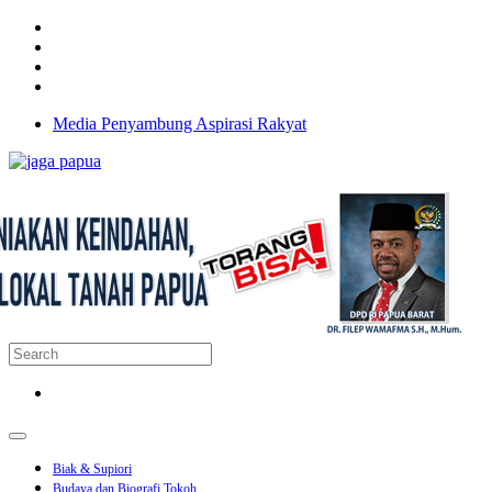
Media Penyambung Aspirasi Rakyat
Biak & Supiori
Budaya dan Biografi Tokoh