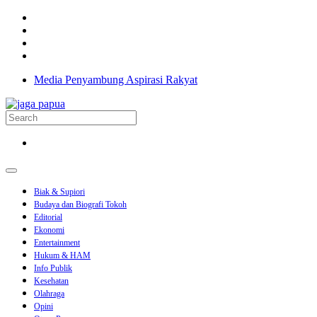
Media Penyambung Aspirasi Rakyat
Biak & Supiori
Budaya dan Biografi Tokoh
Editorial
Ekonomi
Entertainment
Hukum & HAM
Info Publik
Kesehatan
Olahraga
Opini