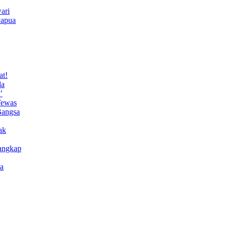
ari
Papua
at!
da
’
Tewas
Bangsa
ak
angkap
a