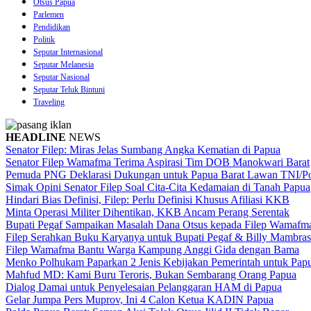
Otsus Papua
Parlemen
Pendidikan
Politik
Seputar Internasional
Seputar Melanesia
Seputar Nasional
Seputar Teluk Bintuni
Traveling
HEADLINE
NEWS
Senator Filep: Miras Jelas Sumbang Angka Kematian di Papua
Senator Filep Wamafma Terima Aspirasi Tim DOB Manokwari Barat
Pemuda PNG Deklarasi Dukungan untuk Papua Barat Lawan TNI/Po
Simak Opini Senator Filep Soal Cita-Cita Kedamaian di Tanah Papua
Hindari Bias Definisi, Filep: Perlu Definisi Khusus Afiliasi KKB
Minta Operasi Militer Dihentikan, KKB Ancam Perang Serentak
Bupati Pegaf Sampaikan Masalah Dana Otsus kepada Filep Wamafm
Filep Serahkan Buku Karyanya untuk Bupati Pegaf & Billy Mambras
Filep Wamafma Bantu Warga Kampung Anggi Gida dengan Bama
Menko Polhukam Paparkan 2 Jenis Kebijakan Pemerintah untuk Pap
Mahfud MD: Kami Buru Teroris, Bukan Sembarang Orang Papua
Dialog Damai untuk Penyelesaian Pelanggaran HAM di Papua
Gelar Jumpa Pers Muprov, Ini 4 Calon Ketua KADIN Papua