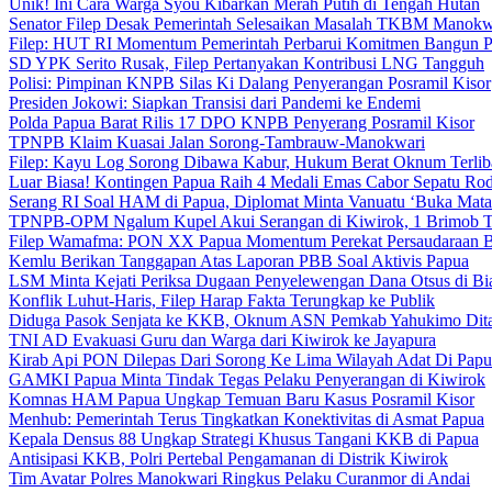
Unik! Ini Cara Warga Syou Kibarkan Merah Putih di Tengah Hutan
Senator Filep Desak Pemerintah Selesaikan Masalah TKBM Manokw
Filep: HUT RI Momentum Pemerintah Perbarui Komitmen Bangun 
SD YPK Serito Rusak, Filep Pertanyakan Kontribusi LNG Tangguh
Polisi: Pimpinan KNPB Silas Ki Dalang Penyerangan Posramil Kisor
Presiden Jokowi: Siapkan Transisi dari Pandemi ke Endemi
Polda Papua Barat Rilis 17 DPO KNPB Penyerang Posramil Kisor
TPNPB Klaim Kuasai Jalan Sorong-Tambrauw-Manokwari
Filep: Kayu Log Sorong Dibawa Kabur, Hukum Berat Oknum Terlib
Luar Biasa! Kontingen Papua Raih 4 Medali Emas Cabor Sepatu Ro
Serang RI Soal HAM di Papua, Diplomat Minta Vanuatu ‘Buka Mata
TPNPB-OPM Ngalum Kupel Akui Serangan di Kiwirok, 1 Brimob 
Filep Wamafma: PON XX Papua Momentum Perekat Persaudaraan 
Kemlu Berikan Tanggapan Atas Laporan PBB Soal Aktivis Papua
LSM Minta Kejati Periksa Dugaan Penyelewengan Dana Otsus di Bi
Konflik Luhut-Haris, Filep Harap Fakta Terungkap ke Publik
Diduga Pasok Senjata ke KKB, Oknum ASN Pemkab Yahukimo Dit
TNI AD Evakuasi Guru dan Warga dari Kiwirok ke Jayapura
Kirab Api PON Dilepas Dari Sorong Ke Lima Wilayah Adat Di Papu
GAMKI Papua Minta Tindak Tegas Pelaku Penyerangan di Kiwirok
Komnas HAM Papua Ungkap Temuan Baru Kasus Posramil Kisor
Menhub: Pemerintah Terus Tingkatkan Konektivitas di Asmat Papua
Kepala Densus 88 Ungkap Strategi Khusus Tangani KKB di Papua
Antisipasi KKB, Polri Pertebal Pengamanan di Distrik Kiwirok
Tim Avatar Polres Manokwari Ringkus Pelaku Curanmor di Andai