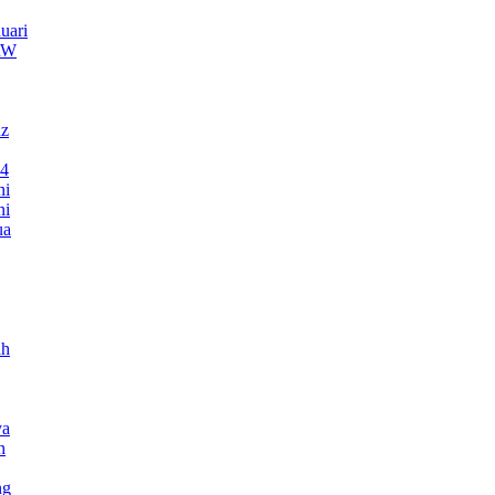
uari
TRW
nz
24
ni
ni
ua
ah
ya
h
ng