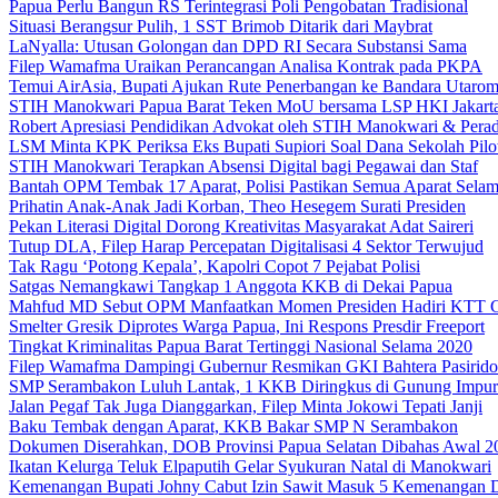
Papua Perlu Bangun RS Terintegrasi Poli Pengobatan Tradisional
Situasi Berangsur Pulih, 1 SST Brimob Ditarik dari Maybrat
LaNyalla: Utusan Golongan dan DPD RI Secara Substansi Sama
Filep Wamafma Uraikan Perancangan Analisa Kontrak pada PKPA
Temui AirAsia, Bupati Ajukan Rute Penerbangan ke Bandara Utaro
STIH Manokwari Papua Barat Teken MoU bersama LSP HKI Jakart
Robert Apresiasi Pendidikan Advokat oleh STIH Manokwari & Perad
LSM Minta KPK Periksa Eks Bupati Supiori Soal Dana Sekolah Pilo
STIH Manokwari Terapkan Absensi Digital bagi Pegawai dan Staf
Bantah OPM Tembak 17 Aparat, Polisi Pastikan Semua Aparat Selam
Prihatin Anak-Anak Jadi Korban, Theo Hesegem Surati Presiden
Pekan Literasi Digital Dorong Kreativitas Masyarakat Adat Saireri
Tutup DLA, Filep Harap Percepatan Digitalisasi 4 Sektor Terwujud
Tak Ragu ‘Potong Kepala’, Kapolri Copot 7 Pejabat Polisi
Satgas Nemangkawi Tangkap 1 Anggota KKB di Dekai Papua
Mahfud MD Sebut OPM Manfaatkan Momen Presiden Hadiri KTT 
Smelter Gresik Diprotes Warga Papua, Ini Respons Presdir Freeport
Tingkat Kriminalitas Papua Barat Tertinggi Nasional Selama 2020
Filep Wamafma Dampingi Gubernur Resmikan GKI Bahtera Pasirido
SMP Serambakon Luluh Lantak, 1 KKB Diringkus di Gunung Impur
Jalan Pegaf Tak Juga Dianggarkan, Filep Minta Jokowi Tepati Janji
Baku Tembak dengan Aparat, KKB Bakar SMP N Serambakon
Dokumen Diserahkan, DOB Provinsi Papua Selatan Dibahas Awal 2
Ikatan Kelurga Teluk Elpaputih Gelar Syukuran Natal di Manokwari
Kemenangan Bupati Johny Cabut Izin Sawit Masuk 5 Kemenangan 