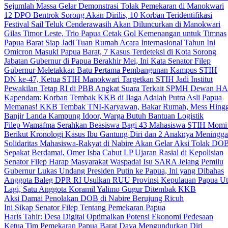
Sejumlah Massa Gelar Demonstrasi Tolak Pemekaran di Manokwari
12 DPO Bentrok Sorong Akan Dirilis, 10 Korban Teridentifikasi
Festival Sail Teluk Cenderawasih Akan Diluncurkan di Manokwari
Gilas Timor Leste, Trio Papua Cetak Gol Kemenangan untuk Timnas
Papua Barat Siap Jadi Tuan Rumah Acara Internasional Tahun Ini
Omicron Masuki Papua Barat, 7 Kasus Terdeteksi di Kota Sorong
Jabatan Gubernur di Papua Berakhir Mei, Ini Kata Senator Filep
Gubernur Meletakkan Batu Pertama Pembangunan Kampus STIH
DN ke-47, Ketua STIH Manokwari Targetkan STIH Jadi Institut
Pewakilan Tetap RI di PBB Angkat Suara Terkait SPMH Dewan 
Kapendam: Korban Tembak KKB di Ilaga Adalah Putra Asli Papua
Memanas! KKB Tembak TNI-Karyawan, Bakar Rumah, Mess Hingg
Banjir Landa Kampung Idoor, Warga Butuh Bantuan Logistik
Filep Wamafma Serahkan Beasiswa Bagi 43 Mahasiswa STIH Momi
Berikut Kronologi Kasus Ibu Gantung Diri dan 2 Anaknya Meningga
Solidaritas Mahasiswa-Rakyat di Nabire Akan Gelar Aksi Tolak DO
Sepakat Berdamai, Omer Isba Cabut LP Ujaran Rasial di Kepolisian
Senator Filep Harap Masyarakat Waspadai Isu SARA Jelang Pemilu
Gubernur Lukas Undang Presiden Putin ke Papua, Ini yang Dibahas
Anggota Baleg DPR RI Usulkan RUU Provinsi Kepulauan Papua Ut
Lagi, Satu Anggota Koramil Yalimo Gugur Ditembak KKB
Aksi Damai Penolakan DOB di Nabire Berujung Ricuh
Ini Sikap Senator Filep Tentang Pemekaran Papua
Haris Tahir: Desa Digital Optimalkan Potensi Ekonomi Pedesaan
Ketua Tim Pemekaran Papua Barat Daya Mengundurkan Diri