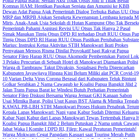
Polda Papua Barat: Seruan Aksi Tolak Otsus Jilid II Tidak Benar
Komnas HAM: Hentikan Pasokan Senjata dan Amunisi ke KBB
Dewan Adat Papua Ajak Pemerintah Dialog Terbuka Bahas UU Otsu
MRP dan MRPB Ajukan Sengketa Kewenangan Lembaga kepada 
Miris, Anak-Anak Usia Sekolah di Hutan Kampung Obo Tak Bersek
Pemerintah Pahami Aspirasi Revisi UU Otsus Tak Hanya 2 Pasal
Simak Masukan Timja Otsus DPD RI terhadap Draft RUU Otsus Pa
Timja Otsus DPD RI Harap RUU Otsus Pastikan Perubahan Substans
Marius: Instruksi Ketua Aktivitas STIH Manokwari Ikuti Prokes
Pernyataan Mensos Risma Dinilai Provokatif bagi Rakyat Papua
Senator Filep Harap RUU Otsus Akomodir Pembentukan Parpol Lok
3 Pelaku Pencurian di Sebuah Hotel di Manokwari Diamankan Polisi
Warga di Tambrauw Takut Divaksin, Sosialisasi Perlu Digencarkan
Kabupaten Jayawijaya Hingga Kini Belum Miliki alat PCR Covid-19
10 Varian Delta Virus Corona Berasal dari Kabupaten Teluk Bintuni
Golkar Serahkan 2 Nama Cawagub ke Koalisi Papua Bangkit Jilid 2
Jalan Trans Papua Barat ke Windesi Butuh Perhatian Pemerintah
Senator Filep Diskusi Bersama Warga Jemaat GKI Kanaan Sabon
Usai Mimika Barat, Polisi Usut Kasus BST Alama & Mimika Tengah
KAWAL PB-LBH STIH Manokwari Proses Hukum Penabrak Terum
Kepala Lapas Manokwari: Napi yang Kabur Sudah Ditemui Keluarg
Kabar Napi Kabur dari Lapas Manokwari Tewas Tertembak Hanya 
Koalisi Papua Bangkit Jilid 2 Belum Putuskan 2 Nama untuk Cawag
Jabat Waka I Komite I DPD RI, Filep: Kawal Peraturan Pemerintah!
Warga Mokwam Cegat Pangdam Kasuari saat Touring Merah Putih