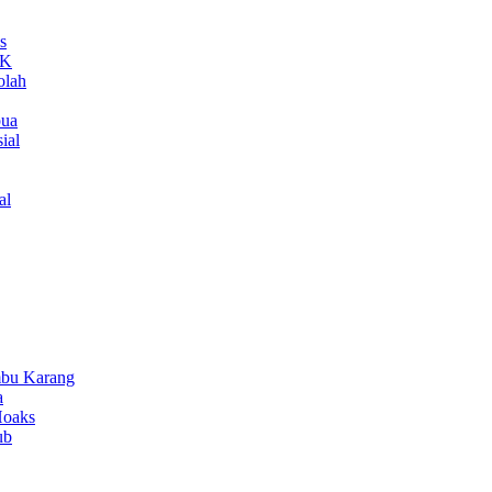
s
MK
olah
pua
ial
al
bu Karang
a
Hoaks
ub