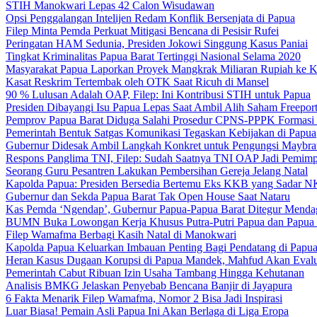
STIH Manokwari Lepas 42 Calon Wisudawan
Opsi Penggalangan Intelijen Redam Konflik Bersenjata di Papua
Filep Minta Pemda Perkuat Mitigasi Bencana di Pesisir Rufei
Peringatan HAM Sedunia, Presiden Jokowi Singgung Kasus Paniai
Tingkat Kriminalitas Papua Barat Tertinggi Nasional Selama 2020
Masyarakat Papua Laporkan Proyek Mangkrak Miliaran Rupiah ke
Kasat Reskrim Tertembak oleh OTK Saat Ricuh di Mansel
90 % Lulusan Adalah OAP, Filep: Ini Kontribusi STIH untuk Papua
Presiden Dibayangi Isu Papua Lepas Saat Ambil Alih Saham Freepor
Pemprov Papua Barat Diduga Salahi Prosedur CPNS-PPPK Formasi
Pemerintah Bentuk Satgas Komunikasi Tegaskan Kebijakan di Papua
Gubernur Didesak Ambil Langkah Konkret untuk Pengungsi Maybra
Respons Panglima TNI, Filep: Sudah Saatnya TNI OAP Jadi Pemimp
Seorang Guru Pesantren Lakukan Pembersihan Gereja Jelang Natal
Kapolda Papua: Presiden Bersedia Bertemu Eks KKB yang Sadar 
Gubernur dan Sekda Papua Barat Tak Open House Saat Nataru
Kas Pemda ‘Ngendap’, Gubernur Papua-Papua Barat Ditegur Menda
BUMN Buka Lowongan Kerja Khusus Putra-Putri Papua dan Papua 
Filep Wamafma Berbagi Kasih Natal di Manokwari
Kapolda Papua Keluarkan Imbauan Penting Bagi Pendatang di Papu
Heran Kasus Dugaan Korupsi di Papua Mandek, Mahfud Akan Evalu
Pemerintah Cabut Ribuan Izin Usaha Tambang Hingga Kehutanan
Analisis BMKG Jelaskan Penyebab Bencana Banjir di Jayapura
6 Fakta Menarik Filep Wamafma, Nomor 2 Bisa Jadi Inspirasi
Luar Biasa! Pemain Asli Papua Ini Akan Berlaga di Liga Eropa