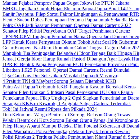
Mantan Pejabat Pemprov Papua Gugat Jokowi ke PTUN Jakarta
BMKG Ingatkan Curah Hujan Ekstrem Papua-Papua Barat 14-17 Jan
Banjir Jayapura, Filep Soroti Faktor Lingkungan & Pengawasan R
Fientje Suebu Dubes Perempuan Pertama Papua untuk Selandia Baru
Polri: OAP Jadi Sasaran Pembinaan Operasi Damai Cartenz 2022
Senator Filep Kritisi Penyebutan OAP Target Pembinaan Cartenz
TPNPB-OPM Tanggapi Perubahan Nama Operasi Jadi Damai Carte
LPP Kutuk Keras Pernyataan Oknum Tokoh Adat Soal Plt Gubernur
Gelar Konpers, NasDem Umumkan Calon Tunggal Cagub Pabar 20
Mangkok Tua Peninggalan Belanda di Idoor Terjaga Baik Hingga Ki
Jemaat Gereja Idoor Harap Rumah Pastori Dibangun Agar Layak Hu
DPR RI Bentuk Panja Penyusunan RUU Pemekaran Provinsi di Pap
Libatkan 1.925 Personel, Operasi Damai Cartenz Resmi Dimulai
Tiga Cara Gus Dur Selesaikan Masalah Papua di Masanya
4 Prajurit TNI di Maybrat Sorong Selatan Ditembak KKB
Putra Asli Papua Terbunuh KKB, Pangdam Kasuari Bereaksi Keras
Senator Filep Uraikan 5 Intisari Pasal Pemekaran UU Otsus Papua
Pemekaran Papua, Filep Ungkap 2 Opsi Siapkan Pemerintahan Daer
Serangan KKB di Kiwirok, 1 Anggota Satgas Cartenz Tertembak
Tok! Ini Jadwal Resmi Pilpres dan Pilkada 2024
Dua Kelompok Warga Bentrok di Sorong, Belasan Orang Tewas
Pelaku Bentrok di Kota Sorong Bukan Orang Papua, Ini Kronologin
Filep Harap Aparat Mampu Deteksi Dini Potensi Kekerasan di Daera
Filep Wamafma: Polisi Penangkap Pelaku Layak Terima Reward
Polisi Ringkus 2 Terduga Pelaku Pembunuhan Khani Rumaf di Soro