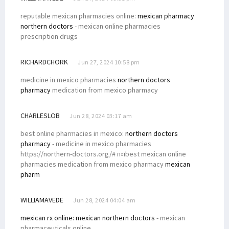
reputable mexican pharmacies online:
mexican pharmacy
northern doctors
- mexican online pharmacies
prescription drugs
RICHARDCHORK
Jun 27, 2024 10:58 pm
medicine in mexico pharmacies
northern doctors
pharmacy
medication from mexico pharmacy
CHARLESLOB
Jun 28, 2024 03:17 am
best online pharmacies in mexico:
northern doctors
pharmacy
- medicine in mexico pharmacies
https://northern-doctors.org/# п»їbest mexican online
pharmacies medication from mexico pharmacy
mexican
pharm
WILLIAMAVEDE
Jun 28, 2024 04:04 am
mexican rx online:
mexican northern doctors
- mexican
pharmaceuticals online