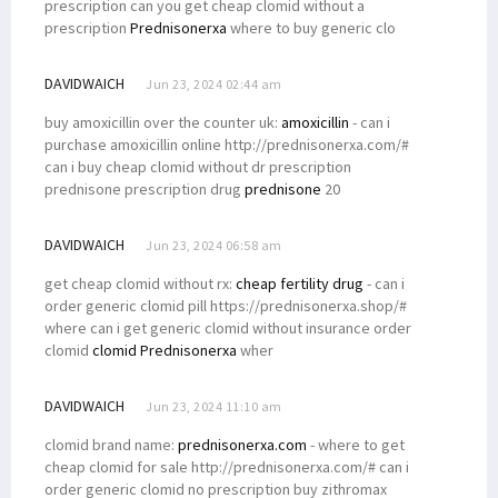
prescription can you get cheap clomid without a
prescription
Prednisonerxa
where to buy generic clo
DAVIDWAICH
Jun 23, 2024 02:44 am
buy amoxicillin over the counter uk:
amoxicillin
- can i
purchase amoxicillin online http://prednisonerxa.com/#
can i buy cheap clomid without dr prescription
prednisone prescription drug
prednisone
20
DAVIDWAICH
Jun 23, 2024 06:58 am
get cheap clomid without rx:
cheap fertility drug
- can i
order generic clomid pill https://prednisonerxa.shop/#
where can i get generic clomid without insurance order
clomid
clomid Prednisonerxa
wher
DAVIDWAICH
Jun 23, 2024 11:10 am
clomid brand name:
prednisonerxa.com
- where to get
cheap clomid for sale http://prednisonerxa.com/# can i
order generic clomid no prescription buy zithromax