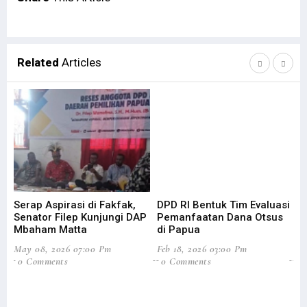
Related
Articles
Serap Aspirasi di Fakfak,
DPD RI Bentuk Tim Evaluasi
Fi
Senator Filep Kunjungi DAP
Pemanfaatan Dana Otsus
Pa
Mbaham Matta
di Papua
Ef
May 08, 2026 07:00 Pm
Feb 18, 2026 03:00 Pm
Mar
0 Comments
0 Comments
5