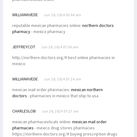
WILLIAMAVEDE
Jun 28, 2024 05:44 am
reputable mexican pharmacies online:
northern doctors
pharmacy
- mexico pharmacy
JEFFREYCOT
Jun 28, 2024 07:06 am
http://northern-doctors.org/# best online pharmacies in
mexico
WILLIAMAVEDE
Jun 28, 2024 07:24 am
mexican mail order pharmacies:
mexican northern
doctors
- pharmacies in mexico that ship to usa
CHARLESLOB
Jun 28, 2024 07:27 am
mexican pharmaceuticals online:
mexican mail order
pharmacies
- mexico drug stores pharmacies
https://northern-doctors.org/# buying prescription drugs