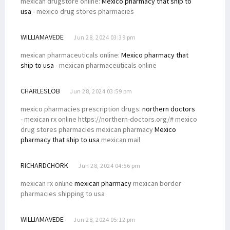
mexican drugstore online:
Mexico pharmacy that ship to
usa
- mexico drug stores pharmacies
WILLIAMAVEDE
Jun 28, 2024 03:39 pm
mexican pharmaceuticals online:
Mexico pharmacy that
ship to usa
- mexican pharmaceuticals online
CHARLESLOB
Jun 28, 2024 03:59 pm
mexico pharmacies prescription drugs:
northern doctors
- mexican rx online https://northern-doctors.org/# mexico
drug stores pharmacies mexican pharmacy
Mexico
pharmacy that ship to usa
mexican mail
RICHARDCHORK
Jun 28, 2024 04:56 pm
mexican rx online
mexican pharmacy
mexican border
pharmacies shipping to usa
WILLIAMAVEDE
Jun 28, 2024 05:12 pm