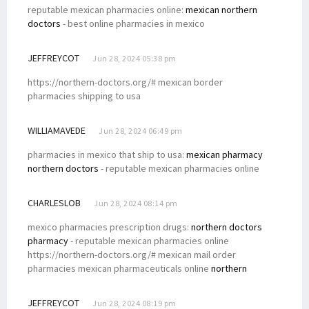
reputable mexican pharmacies online:
mexican northern
doctors
- best online pharmacies in mexico
JEFFREYCOT
Jun 28, 2024 05:38 pm
https://northern-doctors.org/# mexican border
pharmacies shipping to usa
WILLIAMAVEDE
Jun 28, 2024 06:49 pm
pharmacies in mexico that ship to usa:
mexican pharmacy
northern doctors
- reputable mexican pharmacies online
CHARLESLOB
Jun 28, 2024 08:14 pm
mexico pharmacies prescription drugs:
northern doctors
pharmacy
- reputable mexican pharmacies online
https://northern-doctors.org/# mexican mail order
pharmacies mexican pharmaceuticals online
northern
JEFFREYCOT
Jun 28, 2024 08:19 pm