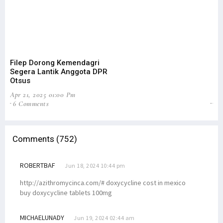
Filep Dorong Kemendagri
Fi
Segera Lantik Anggota DPR
Ot
Otsus
Pe
Apr 21, 2025 01:00 Pm
Feb
6 Comments
8
Comments (752)
ROBERTBAF
Jun 18, 2024 10:44 pm
http://azithromycinca.com/# doxycycline cost in mexico
buy doxycycline tablets 100mg
MICHAELUNADY
Jun 19, 2024 02:44 am