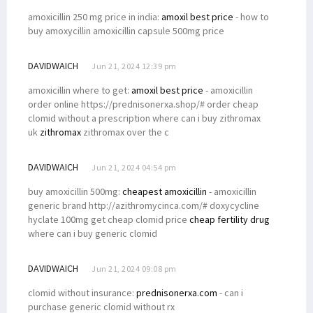
amoxicillin 250 mg price in india:
amoxil best price
- how to
buy amoxycillin amoxicillin capsule 500mg price
DAVIDWAICH
Jun 21, 2024 12:39 pm
amoxicillin where to get:
amoxil best price
- amoxicillin
order online https://prednisonerxa.shop/# order cheap
clomid without a prescription where can i buy zithromax
uk
zithromax
zithromax over the c
DAVIDWAICH
Jun 21, 2024 04:54 pm
buy amoxicillin 500mg:
cheapest amoxicillin
- amoxicillin
generic brand http://azithromycinca.com/# doxycycline
hyclate 100mg get cheap clomid price
cheap fertility drug
where can i buy generic clomid
DAVIDWAICH
Jun 21, 2024 09:08 pm
clomid without insurance:
prednisonerxa.com
- can i
purchase generic clomid without rx