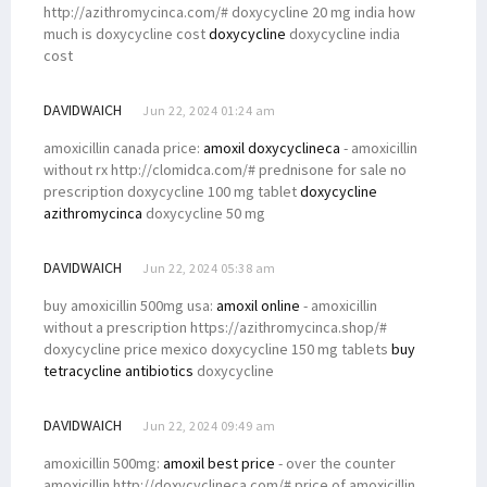
http://azithromycinca.com/# doxycycline 20 mg india how
much is doxycycline cost
doxycycline
doxycycline india
cost
DAVIDWAICH
Jun 22, 2024 01:24 am
amoxicillin canada price:
amoxil doxycyclineca
- amoxicillin
without rx http://clomidca.com/# prednisone for sale no
prescription doxycycline 100 mg tablet
doxycycline
azithromycinca
doxycycline 50 mg
DAVIDWAICH
Jun 22, 2024 05:38 am
buy amoxicillin 500mg usa:
amoxil online
- amoxicillin
without a prescription https://azithromycinca.shop/#
doxycycline price mexico doxycycline 150 mg tablets
buy
tetracycline antibiotics
doxycycline
DAVIDWAICH
Jun 22, 2024 09:49 am
amoxicillin 500mg:
amoxil best price
- over the counter
amoxicillin http://doxycyclineca.com/# price of amoxicillin