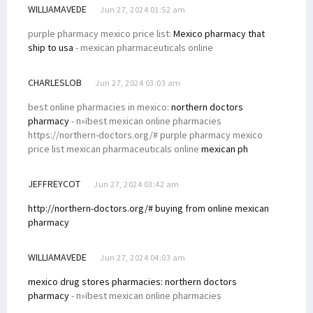
WILLIAMAVEDE
Jun 27, 2024 01:52 am
purple pharmacy mexico price list:
Mexico pharmacy that
ship to usa
- mexican pharmaceuticals online
CHARLESLOB
Jun 27, 2024 03:03 am
best online pharmacies in mexico:
northern doctors
pharmacy
- п»їbest mexican online pharmacies
https://northern-doctors.org/# purple pharmacy mexico
price list mexican pharmaceuticals online
mexican ph
JEFFREYCOT
Jun 27, 2024 03:42 am
http://northern-doctors.org/# buying from online mexican
pharmacy
WILLIAMAVEDE
Jun 27, 2024 04:03 am
mexico drug stores pharmacies:
northern doctors
pharmacy
- п»їbest mexican online pharmacies