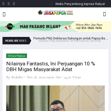
Media Penyambung Aspirasi Rakyat
Senator Filep Wamafma Terima Aspirasi Tim DOB Manokwari Barat
Pemuda PNG Deklarasi Dukungan untuk Papua Barat Lawan TNI/Polri
HEADLINE
NEWS
Otsus Papua
Nilainya Fantastis, Ini Perjuangan 10 %
DBH Migas Masyarakat Adat
By Redaksi
Nov 16, 2023 09:00 Am
4470 Views