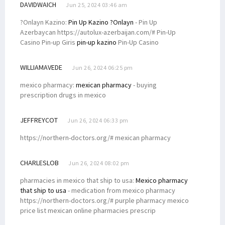
DAVIDWAICH
Jun 25, 2024 03:46 am
?Onlayn Kazino:
Pin Up Kazino ?Onlayn
- Pin Up
Azerbaycan https://autolux-azerbaijan.com/# Pin-Up
Casino Pin-up Giris
pin-up kazino
Pin-Up Casino
WILLIAMAVEDE
Jun 26, 2024 06:25 pm
mexico pharmacy:
mexican pharmacy
- buying
prescription drugs in mexico
JEFFREYCOT
Jun 26, 2024 06:33 pm
https://northern-doctors.org/# mexican pharmacy
CHARLESLOB
Jun 26, 2024 08:02 pm
pharmacies in mexico that ship to usa:
Mexico pharmacy
that ship to usa
- medication from mexico pharmacy
https://northern-doctors.org/# purple pharmacy mexico
price list mexican online pharmacies prescrip