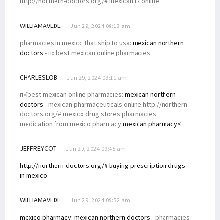
http://northern-doctors.org/# mexican rx online
WILLIAMAVEDE
Jun 29, 2024 08:13 am
pharmacies in mexico that ship to usa:
mexican northern
doctors
- п»їbest mexican online pharmacies
CHARLESLOB
Jun 29, 2024 09:11 am
п»їbest mexican online pharmacies:
mexican northern
doctors
- mexican pharmaceuticals online http://northern-
doctors.org/# mexico drug stores pharmacies
medication from mexico pharmacy
mexican pharmacy<
JEFFREYCOT
Jun 29, 2024 09:45 am
http://northern-doctors.org/# buying prescription drugs
in mexico
WILLIAMAVEDE
Jun 29, 2024 09:52 am
mexico pharmacy:
mexican northern doctors
- pharmacies