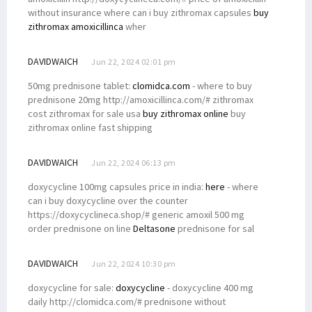
without insurance where can i buy zithromax capsules
buy
zithromax amoxicillinca
wher
DAVIDWAICH
Jun 22, 2024 02:01 pm
50mg prednisone tablet:
clomidca.com
- where to buy
prednisone 20mg http://amoxicillinca.com/# zithromax
cost zithromax for sale usa
buy zithromax online
buy
zithromax online fast shipping
DAVIDWAICH
Jun 22, 2024 06:13 pm
doxycycline 100mg capsules price in india:
here
- where
can i buy doxycycline over the counter
https://doxycyclineca.shop/# generic amoxil 500 mg
order prednisone on line
Deltasone
prednisone for sal
DAVIDWAICH
Jun 22, 2024 10:30 pm
doxycycline for sale:
doxycycline
- doxycycline 400 mg
daily http://clomidca.com/# prednisone without