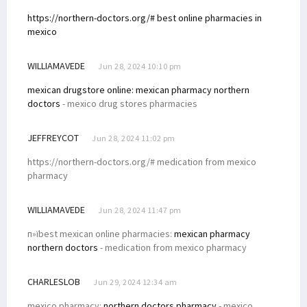
https://northern-doctors.org/# best online pharmacies in
mexico
WILLIAMAVEDE
Jun 28, 2024 10:10 pm
mexican drugstore online:
mexican pharmacy northern
doctors
- mexico drug stores pharmacies
JEFFREYCOT
Jun 28, 2024 11:02 pm
https://northern-doctors.org/# medication from mexico
pharmacy
WILLIAMAVEDE
Jun 28, 2024 11:47 pm
п»їbest mexican online pharmacies:
mexican pharmacy
northern doctors
- medication from mexico pharmacy
CHARLESLOB
Jun 29, 2024 12:34 am
mexico pharmacy:
northern doctors pharmacy
- mexico