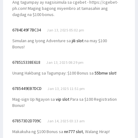
Ang tagumpay ay nagsisimula sa cgebet - https://cgebet-
ph.com! Maging bagong miyembro at tamasahin ang
dagdag na $100 bonus.
6784E49F7BC34
Jan 13, 2025 05:02 pm
Simulan ang Iyong Adventure sa
jili slot
na may $100
Bonus!
678515338E618
Jan 13, 2025 08:29 pm
Unang Hakbang sa Tagumpay: $100 Bonus sa
55bmw slot
!
6785449EB7DCD
Jan 13, 2025 11:51 pm
Mag-sign Up Ngayon sa
vip slot
Para sa $100 Registration
Bonus!
678573D2D709C
Jan 14, 2025 03:13 am
Makakuha ng $100 Bonus sa
nn777 slot
, Walang Hirap!