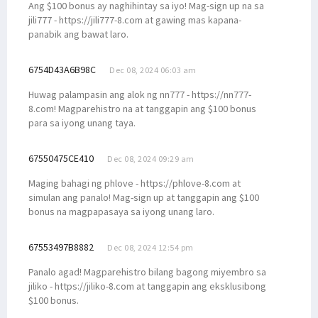
Ang $100 bonus ay naghihintay sa iyo! Mag-sign up na sa
jili777 - https://jili777-8.com at gawing mas kapana-
panabik ang bawat laro.
6754D43A6B98C
Dec 08, 2024 06:03 am
Huwag palampasin ang alok ng nn777 - https://nn777-
8.com! Magparehistro na at tanggapin ang $100 bonus
para sa iyong unang taya.
67550475CE410
Dec 08, 2024 09:29 am
Maging bahagi ng phlove - https://phlove-8.com at
simulan ang panalo! Mag-sign up at tanggapin ang $100
bonus na magpapasaya sa iyong unang laro.
67553497B8882
Dec 08, 2024 12:54 pm
Panalo agad! Magparehistro bilang bagong miyembro sa
jiliko - https://jiliko-8.com at tanggapin ang eksklusibong
$100 bonus.