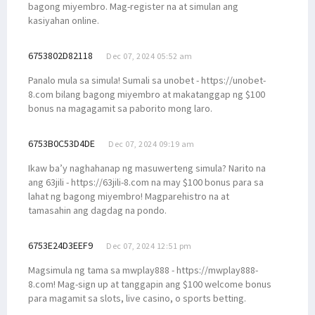
bagong miyembro. Mag-register na at simulan ang
kasiyahan online.
6753802D82118
Dec 07, 2024 05:52 am
Panalo mula sa simula! Sumali sa unobet - https://unobet-
8.com bilang bagong miyembro at makatanggap ng $100
bonus na magagamit sa paborito mong laro.
6753B0C53D4DE
Dec 07, 2024 09:19 am
Ikaw ba’y naghahanap ng masuwerteng simula? Narito na
ang 63jili - https://63jili-8.com na may $100 bonus para sa
lahat ng bagong miyembro! Magparehistro na at
tamasahin ang dagdag na pondo.
6753E24D3EEF9
Dec 07, 2024 12:51 pm
Magsimula ng tama sa mwplay888 - https://mwplay888-
8.com! Mag-sign up at tanggapin ang $100 welcome bonus
para magamit sa slots, live casino, o sports betting.