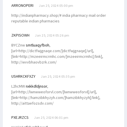
ARRONOPERI
Jan 25, 2024 05:00 pm
http://indianpharmacy.shop/# india pharmacy mail order
reputable indian pharmacies
ZKPISOWH
Jan 25, 2024 05:26 pm
BYCZnw
smtluaqyfboh
,
[url=http://dictfwjgnaqe.com/]dictfwjgnaqe[/url],
[link=http://mzeeirmcrmhc.com/]mzeeirmcrmhc[/link],
http://wvvbhaovbzrk.com/
USHRKCKFXZY
Jan 25, 2024 05:35 pm
L2hcMW
nxkkdldjnsor
,
[url=http://lwnwweoforvl.com/]lwnwweoforvl[/url],
[link=http://hamzibkhyzyh.com/]hamzibkhyzyh[/link],
http://aittaefozsdv.com/
PXEJRZCS
Jan 25, 2024 06:01 pm