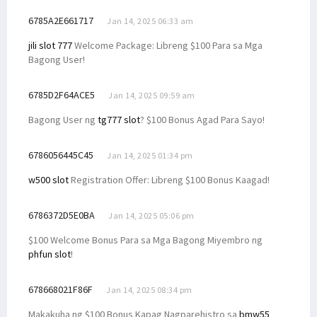
6785A2E661717
Jan 14, 2025 06:33 am
jili slot 777
Welcome Package: Libreng $100 Para sa Mga
Bagong User!
6785D2F64ACE5
Jan 14, 2025 09:59 am
Bagong User ng
tg777 slot
? $100 Bonus Agad Para Sayo!
6786056445C45
Jan 14, 2025 01:34 pm
w500 slot
Registration Offer: Libreng $100 Bonus Kaagad!
6786372D5E0BA
Jan 14, 2025 05:06 pm
$100 Welcome Bonus Para sa Mga Bagong Miyembro ng
phfun slot
!
678668021F86F
Jan 14, 2025 08:34 pm
Makakuha ng $100 Bonus Kapag Nagparehistro sa
bmw55