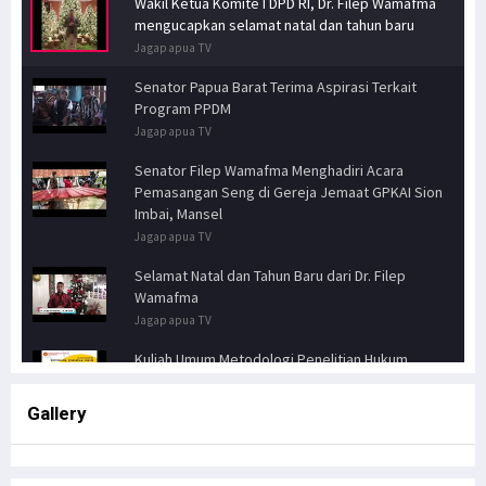
Wakil Ketua Komite I DPD RI, Dr. Filep Wamafma
mengucapkan selamat natal dan tahun baru
Jagapapua TV
Senator Papua Barat Terima Aspirasi Terkait
Program PPDM
Jagapapua TV
Senator Filep Wamafma Menghadiri Acara
Pemasangan Seng di Gereja Jemaat GPKAI Sion
Imbai, Mansel
Jagapapua TV
Selamat Natal dan Tahun Baru dari Dr. Filep
Wamafma
Jagapapua TV
Kuliah Umum Metodologi Penelitian Hukum
Jagapapua TV
Gallery
Senator FILEP WAMAFMA & Kepala Kanwil BPN
PAPUA BARAT, Bahas Aspirasi Masyarakat Adat
Distrik Masn