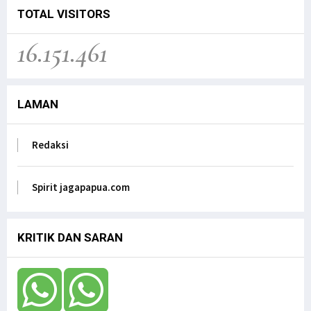
Jagapapua TV
TOTAL VISITORS
Kunjungan Kerja Anggota DPD RI, Filep
16.151.461
Wamafma, ke Manokwari Selatan, Fokus pada
Sarana Pendidikan.
Jagapapua TV
LAMAN
Dr. Filep Wamafma; Perlu Evaluasi Total
Kebijakan tentang Otonomi Khusus di Papua.
Jagapapua TV
Redaksi
Anak Papua Perlu Mendapat Pehatian Untuk Jadi
ASN, Ungkap DR. Filep Wamafma pada Mendagri
di DPD RI
Spirit jagapapua.com
Jagapapua TV
KRITIK DAN SARAN