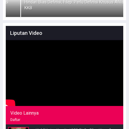
Hindari Bias Definisi, Filep: Perlu Definisi Khusus Afiliasi
M
KKB
Liputan Video
Video Lainnya
Daftar