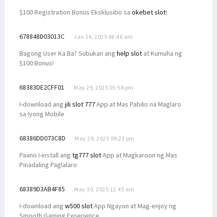
$100 Registration Bonus Eksklusibo sa
okebet slot
!
678848D03013C
Jan 16, 2025 06:46 am
Bagong User Ka Ba? Subukan ang
help slot
at Kumuha ng
$100 Bonus!
68383DE2CFF01
May 29, 2025 05:58 pm
I-download ang
jili slot 777
App at Mas Pabilis na Maglaro
sa Iyong Mobile
68386DD073C8D
May 29, 2025 09:23 pm
Paano I-install ang
tg777 slot
App at Magkaroon ng Mas
Pinadaling Paglalaro
68389D3AB4F85
May 30, 2025 12:45 am
I-download ang
w500 slot
App Ngayon at Mag-enjoy ng
Smooth Gaming Experience