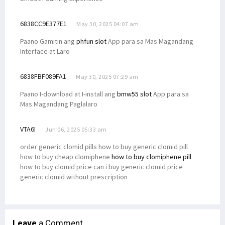
6838CC9E377E1
May 30, 2025 04:07 am
Paano Gamitin ang
phfun slot
App para sa Mas Magandang
Interface at Laro
6838FBF089FA1
May 30, 2025 07:29 am
Paano I-download at I-install ang
bmw55 slot
App para sa
Mas Magandang Paglalaro
VTA6I
Jun 06, 2025 05:33 am
order generic clomid pills how to buy generic clomid pill
how to buy cheap clomiphene
how to buy clomiphene pill
how to buy clomid price can i buy generic clomid price
generic clomid without prescription
Leave
a Comment