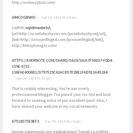
http://xvsbiezjdsid.com/
AIMCOGBWIO
Feb 10, 2024 02:20 pm
1wRtYn
nqtdmwdxrtvl
,
[url=http://ucnebdwzhyvw.com/]ucnebdwzhyvw[/url],
[link=http://urnoumflngkd.com/]urnoumflngkd[/link],
http://khhxyhsnxgtz.com/
HTTPS://EVERNOTE.COM/SHARD/S629/SH/A7F56037-F0D4-
159E-6731-
156FAE4006D1/D797529C63AC857D2BE1FAD913A45284
Apr 08, 2024 07:32 pm
That is realoly interesting, You're aan overly
professwional blogger. I've joined your rss fed and look
forward to seeking extra of yiur excellent post. Also, I
have shared your website in my social networks
67518D75E9EF3
Dec 05, 2024 06:24 pm
Huwag palampasin ang pagkakataon! Sumali sa melbet -