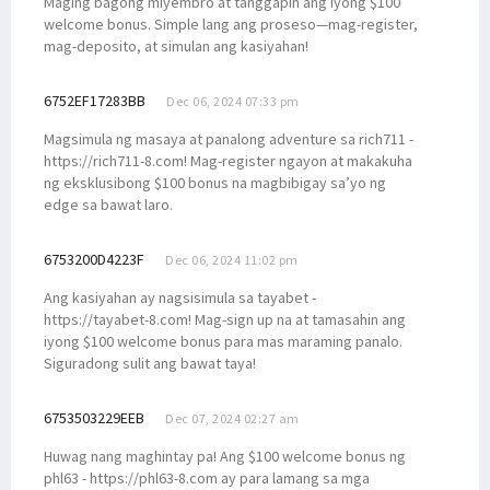
Maging bagong miyembro at tanggapin ang iyong $100
welcome bonus. Simple lang ang proseso—mag-register,
mag-deposito, at simulan ang kasiyahan!
6752EF17283BB
Dec 06, 2024 07:33 pm
Magsimula ng masaya at panalong adventure sa rich711 -
https://rich711-8.com! Mag-register ngayon at makakuha
ng eksklusibong $100 bonus na magbibigay sa’yo ng
edge sa bawat laro.
6753200D4223F
Dec 06, 2024 11:02 pm
Ang kasiyahan ay nagsisimula sa tayabet -
https://tayabet-8.com! Mag-sign up na at tamasahin ang
iyong $100 welcome bonus para mas maraming panalo.
Siguradong sulit ang bawat taya!
6753503229EEB
Dec 07, 2024 02:27 am
Huwag nang maghintay pa! Ang $100 welcome bonus ng
phl63 - https://phl63-8.com ay para lamang sa mga