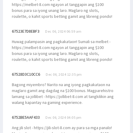
https://melbet-8.com ngayon at tanggapin ang $100
bonus para sa iyong unang laro. Maglaro ng slots,
roulette, o kahit sports betting gamit ang libreng pondo!
67523E7D8EBF3
Dec 06, 2024 06:59 am
Huwag palampasin ang pagkakataon! Sumali sa melbet -
https://melbet-8.com ngayon at tanggapin ang $100
bonus para sa iyong unang laro. Maglaro ng slots,
roulette, o kahit sports betting gamit ang libreng pondo!
67528D3C10CC6
Dec 06, 2024 12:35 pm
Bagong miyembro? Narito na ang iyong pagkakataon na
maglaro gamit ang dagdag na $100 bonus. Magparehistro
lamang sa jollibet - https://jollibet-8.com at tangkilikin ang
walang kapantay na gaming experience.
6752BE5AAF433
Dec 06, 2024 04:05 pm
Ang jili slot - https://jili-slot-8.com ay para sa mga panalo!