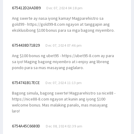
675412D2AADB9
Dec 07, 2024 04:18 pm
Ang swerte ay nasa iyong kamay! Magparehistro sa
gold99 - https://gold99-8.com ngayon at tanggapin ang
eksklusibong $100 bonus para sa mga bagong miyembro.
6754438D71B29
Dec 07, 2024 07:46 pm
Ang $100 bonus ng ubet95 - https://ubet95-8.com ay para
sa iyo! Maging bagong miyembro at i-enjoy ang libreng
pondo para sa mas masayang paglalaro.
6754741B17ECE
Dec 07, 2024 11:13 pm
Bagong simula, bagong swerte! Magparehistro sa nice88 -
https://nice88-8.com ngayon at kunin ang iyong $100
welcome bonus. Mas malaking panalo, mas masayang
laro!
6754A45C6680D
Dec 08, 2024 02:39 am