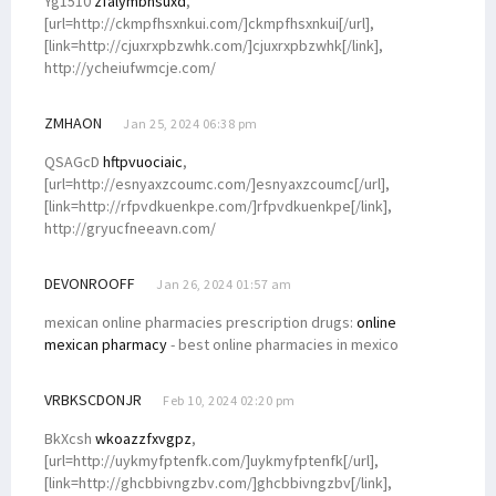
Yg1510
zfalymbhsuxd
,
[url=http://ckmpfhsxnkui.com/]ckmpfhsxnkui[/url],
[link=http://cjuxrxpbzwhk.com/]cjuxrxpbzwhk[/link],
http://ycheiufwmcje.com/
ZMHAON
Jan 25, 2024 06:38 pm
QSAGcD
hftpvuociaic
,
[url=http://esnyaxzcoumc.com/]esnyaxzcoumc[/url],
[link=http://rfpvdkuenkpe.com/]rfpvdkuenkpe[/link],
http://gryucfneeavn.com/
DEVONROOFF
Jan 26, 2024 01:57 am
mexican online pharmacies prescription drugs:
online
mexican pharmacy
- best online pharmacies in mexico
VRBKSCDONJR
Feb 10, 2024 02:20 pm
BkXcsh
wkoazzfxvgpz
,
[url=http://uykmyfptenfk.com/]uykmyfptenfk[/url],
[link=http://ghcbbivngzbv.com/]ghcbbivngzbv[/link],