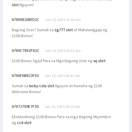
slot
Ngayon!
678698208ED2C
Jan 15, 2025 12:00 am
Bagong User? Sumali sa
sg777 slot
at Makatanggap ng
$100 Bonus!
6786C7882F82C
Jan 15, 2025 03:22 am
$100 Bonus Agad Para sa Mga Bagong User ng
wj slot
!
6786F6B823F83
Jan 15, 2025 06:43 am
Sumali sa
lucky cola slot
Ngayon at Kumuha ng $100
Welcome Bonus!
67872709E7F30
Jan 15, 2025 10:10 am
Eksklusibong $100 Bonus Para sa mga Bagong Miyembro
ng
cc6 slot
!