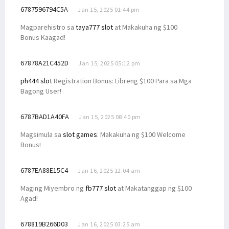
6787596794C5A
Jan 15, 2025 01:44 pm
Magparehistro sa
taya777 slot
at Makakuha ng $100
Bonus Kaagad!
67878A21C452D
Jan 15, 2025 05:12 pm
ph444 slot
Registration Bonus: Libreng $100 Para sa Mga
Bagong User!
6787BAD1A40FA
Jan 15, 2025 08:40 pm
Magsimula sa
slot games
: Makakuha ng $100 Welcome
Bonus!
6787EA88E15C4
Jan 16, 2025 12:04 am
Maging Miyembro ng
fb777 slot
at Makatanggap ng $100
Agad!
678819B266D03
Jan 16, 2025 03:25 am