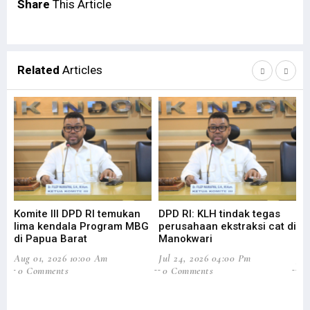
Share
This Article
Related
Articles
Komite III DPD RI temukan
DPD RI: KLH tindak tegas
Su
lima kendala Program MBG
perusahaan ekstraksi cat di
Ba
di Papua Barat
Manokwari
Pa
Aug 01, 2026 10:00 Am
Jul 24, 2026 04:00 Pm
Jul
0 Comments
0 Comments
0