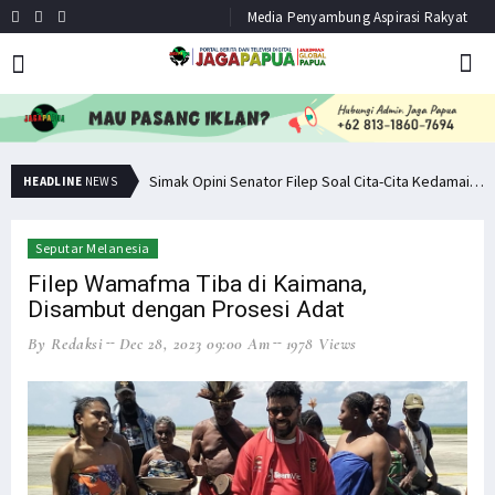
Media Penyambung Aspirasi Rakyat
Pemuda PNG Deklarasi Dukungan untuk Papua Barat Lawan TNI/Polri
Simak Opini Senator Filep Soal Cita-Cita Kedamaian di Tanah Papua
HEADLINE
NEWS
Seputar Melanesia
Filep Wamafma Tiba di Kaimana,
Disambut dengan Prosesi Adat
By Redaksi
Dec 28, 2023 09:00 Am
1978 Views