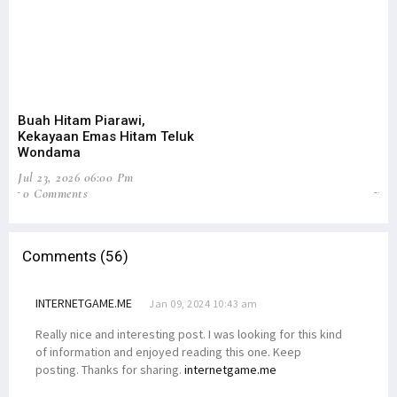
Buah Hitam Piarawi,
An
Kekayaan Emas Hitam Teluk
Me
Wondama
Pe
Jul 23, 2026 06:00 Pm
Jun
0 Comments
2
Comments (56)
INTERNETGAME.ME
Jan 09, 2024 10:43 am
Really nice and interesting post. I was looking for this kind
of information and enjoyed reading this one. Keep
posting. Thanks for sharing.
internetgame.me