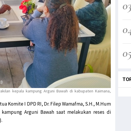
0
0
0
TO
akilan kepala kampung Arguni Bawah di kabupaten Kaimana,
tua Komite I DPD RI, Dr. Filep Wamafma, S.H., M.Hum
a kampung Arguni Bawah saat melakukan reses di
).