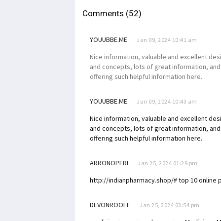
Comments (52)
YOUUBBE.ME
Jan 09, 2024 10:41 am
Nice information, valuable and excellent des
and concepts, lots of great information, and 
offering such helpful information here.
YOUUBBE.ME
Jan 09, 2024 10:43 am
Nice information, valuable and excellent des
and concepts, lots of great information, and 
offering such helpful information here.
ARRONOPERI
Jan 25, 2024 01:29 pm
http://indianpharmacy.shop/# top 10 online 
DEVONROOFF
Jan 25, 2024 03:54 pm