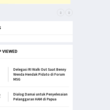
Bupati Pegaf Sampaikan
S
P VIEWED
1
Delegasi RI Walk Out Saat Benny
Wenda Hendak Pidato di Forum
MSG
2
Dialog Damai untuk Penyelesaian
Pelanggaran HAM di Papua