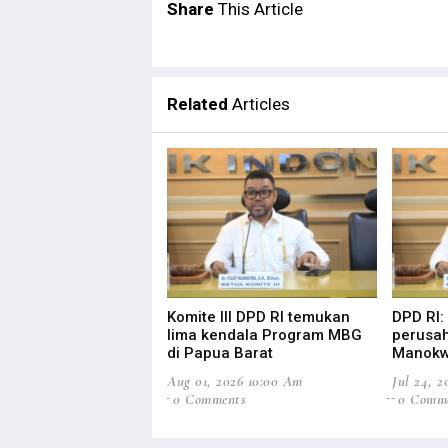
Share
This Article
Related
Articles
Komite III DPD RI temukan
DPD RI:
lima kendala Program MBG
perusah
di Papua Barat
Manokw
Aug 01, 2026 10:00 Am
Jul 24, 
0 Comments
0 Comm