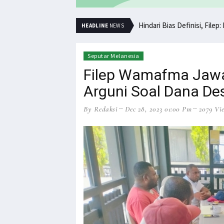
Minta Operasi Militer Dihe
Hindari Bias Defi
HEADLINE
NEWS
Seputar Melanesia
Filep Wamafma Jawa
Arguni Soal Dana De
By Redaksi
Dec 28, 2023 01:00 Pm
2079 Vi