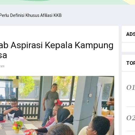
ntikan, KKB Ancam Perang Serentak
nisi, Filep: Perlu Definisi Khusus Afiliasi KKB
AD
b Aspirasi Kepala Kampung
sa
TO
ews
0
0