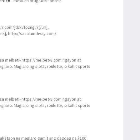
exico
- mexican drugstore online
lrr.com/]tbkvfoznglrr[/url],
link], http://saualamthvay.com/
a melbet - https://melbet-8.com ngayon at
 laro. Maglaro ng slots, roulette, o kahit sports
a melbet - https://melbet-8.com ngayon at
 laro. Maglaro ng slots, roulette, o kahit sports
akataon na maglaro gamit ang dagdag na $100