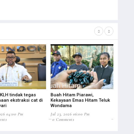
 KLH tindak tegas
Buah Hitam Piarawi,
Suriel Mo
aan ekstraksi cat di
Kekayaan Emas Hitam Teluk
Baru Pend
ari
Wondama
Papua
2026 04:00 Pm
Jul 23, 2026 06:00 Pm
Jul 22, 20
ents
0 Comments
0 Commen