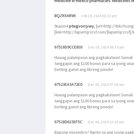
medicine in mexico pharmacies:
Medicines M
BQZRXARWI
Feb 10, 2024 02:22 pm
9uasm4
ptwgvorrjvwy
, [url=http://tbkvfozng
[link=http://lapxntqrzrsf.com/]lapxntqrzrsf[/
67518D9CCE803
Dec 05, 2024 06:25 pm
Huwag palampasin ang pagkakataon! Sumali s
tanggapin ang $100 bonus para sa iyong unang
betting gamit ang libreng pondo!
67523EA3A72E0
Dec 06, 2024 07:00 am
Huwag palampasin ang pagkakataon! Sumali s
tanggapin ang $100 bonus para sa iyong unang
betting gamit ang libreng pondo!
67528D615EF5C
Dec 06, 2024 12:36 pm
Bagong miyembro? Narito na ang iyong pagk