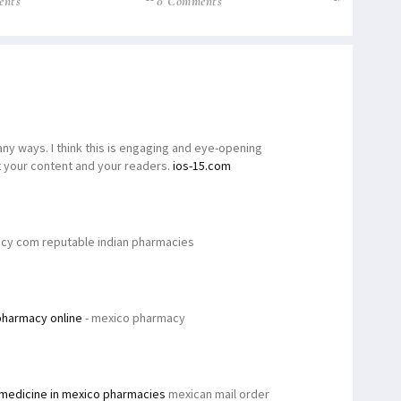
ents
0 Comments
0 Commen
many ways. I think this is engaging and eye-opening
t your content and your readers.
ios-15.com
acy com reputable indian pharmacies
pharmacy online
- mexico pharmacy
medicine in mexico pharmacies
mexican mail order