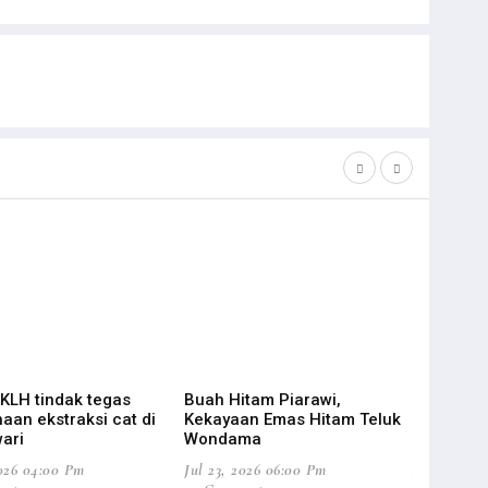
 KLH tindak tegas
Buah Hitam Piarawi,
Suriel Mo
aan ekstraksi cat di
Kekayaan Emas Hitam Teluk
Baru Pend
ari
Wondama
Papua
2026 04:00 Pm
Jul 23, 2026 06:00 Pm
Jul 22, 20