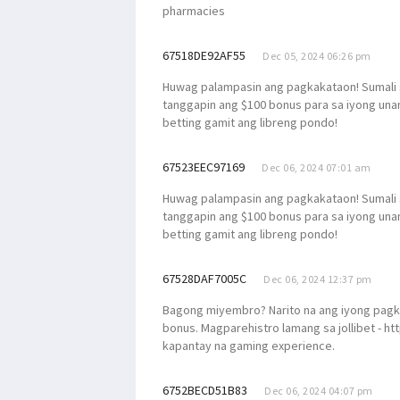
pharmacies
67518DE92AF55
Dec 05, 2024 06:26 pm
Huwag palampasin ang pagkakataon! Sumali s
tanggapin ang $100 bonus para sa iyong unang
betting gamit ang libreng pondo!
67523EEC97169
Dec 06, 2024 07:01 am
Huwag palampasin ang pagkakataon! Sumali s
tanggapin ang $100 bonus para sa iyong unang
betting gamit ang libreng pondo!
67528DAF7005C
Dec 06, 2024 12:37 pm
Bagong miyembro? Narito na ang iyong pagk
bonus. Magparehistro lamang sa jollibet - htt
kapantay na gaming experience.
6752BECD51B83
Dec 06, 2024 04:07 pm