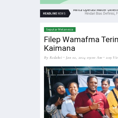
Minta Operasi Militer Dihe
HEADLINE
NEWS
Seputar Melanesia
Filep Wamafma Terim
Kaimana
By Redaksi
Jan 02, 2024 09:00 Am
2119 Vi