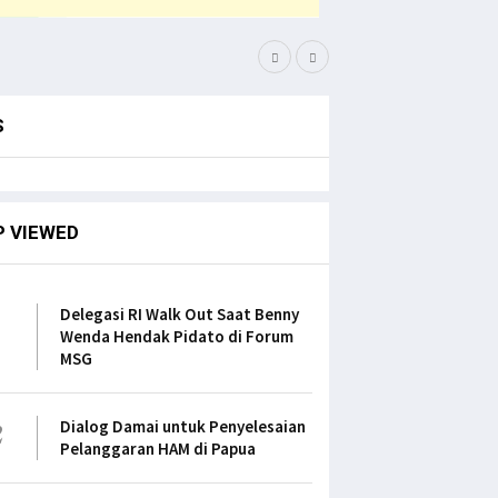
Bupati Pegaf Sampaikan
S
P VIEWED
1
Delegasi RI Walk Out Saat Benny
Wenda Hendak Pidato di Forum
MSG
2
Dialog Damai untuk Penyelesaian
Pelanggaran HAM di Papua