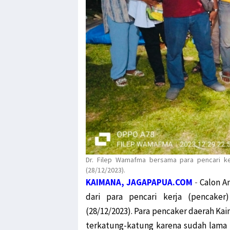
Dr. Filep Wamafma bersama para pencari k
(28/12/2023).
KAIMANA, JAGAPAPUA.COM
-
Calon A
dari para pencari kerja (pencak
(28/12/2023). Para pencaker daerah Ka
terkatung-katung karena sudah lama t