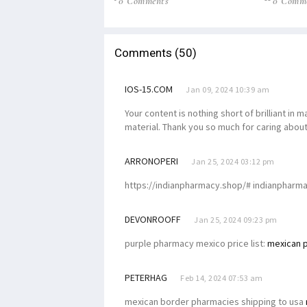
0 Comments
0 Comm
Comments (50)
IOS-15.COM
Jan 09, 2024 10:39 am
Your content is nothing short of brilliant in 
material. Thank you so much for caring abou
ARRONOPERI
Jan 25, 2024 03:12 pm
https://indianpharmacy.shop/# indianpharm
DEVONROOFF
Jan 25, 2024 09:23 pm
purple pharmacy mexico price list:
mexican 
PETERHAG
Feb 14, 2024 07:53 am
mexican border pharmacies shipping to usa