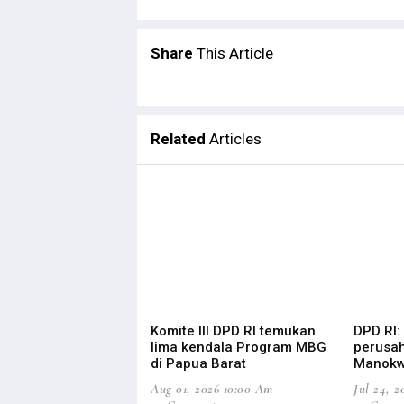
Share
This Article
Related
Articles
Komite III DPD RI temukan
DPD RI:
lima kendala Program MBG
perusah
di Papua Barat
Manokw
Aug 01, 2026 10:00 Am
Jul 24, 