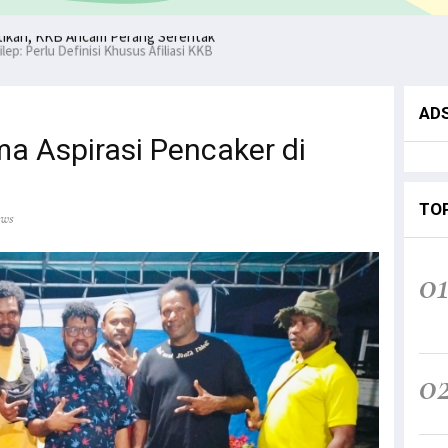
ntikan, KKB Ancam Perang Serentak
AD
a Aspirasi Pencaker di
TO
ews
0
0