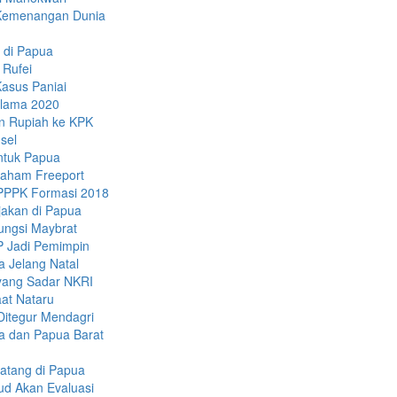
 Kemenangan Dunia
a di Papua
 Rufei
asus Paniai
Selama 2020
n Rupiah ke KPK
sel
untuk Papua
 Saham Freeport
-PPPK Formasi 2018
jakan di Papua
ungsi Maybrat
P Jadi Pemimpin
 Jelang Natal
yang Sadar NKRI
at Nataru
Ditegur Mendagri
a dan Papua Barat
atang di Papua
ud Akan Evaluasi