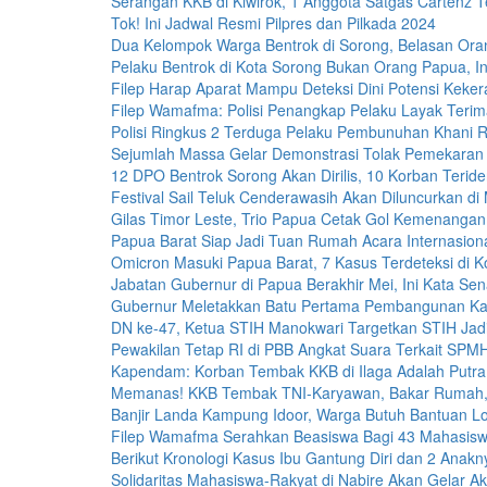
Serangan KKB di Kiwirok, 1 Anggota Satgas Cartenz 
Tok! Ini Jadwal Resmi Pilpres dan Pilkada 2024
Dua Kelompok Warga Bentrok di Sorong, Belasan Or
Pelaku Bentrok di Kota Sorong Bukan Orang Papua, In
Filep Harap Aparat Mampu Deteksi Dini Potensi Keker
Filep Wamafma: Polisi Penangkap Pelaku Layak Teri
Polisi Ringkus 2 Terduga Pelaku Pembunuhan Khani 
Sejumlah Massa Gelar Demonstrasi Tolak Pemekaran
12 DPO Bentrok Sorong Akan Dirilis, 10 Korban Teriden
Festival Sail Teluk Cenderawasih Akan Diluncurkan di
Gilas Timor Leste, Trio Papua Cetak Gol Kemenangan
Papua Barat Siap Jadi Tuan Rumah Acara Internasiona
Omicron Masuki Papua Barat, 7 Kasus Terdeteksi di K
Jabatan Gubernur di Papua Berakhir Mei, Ini Kata Sen
Gubernur Meletakkan Batu Pertama Pembangunan K
DN ke-47, Ketua STIH Manokwari Targetkan STIH Jadi 
Pewakilan Tetap RI di PBB Angkat Suara Terkait S
Kapendam: Korban Tembak KKB di Ilaga Adalah Putra
Memanas! KKB Tembak TNI-Karyawan, Bakar Rumah,
Banjir Landa Kampung Idoor, Warga Butuh Bantuan Lo
Filep Wamafma Serahkan Beasiswa Bagi 43 Mahasis
Berikut Kronologi Kasus Ibu Gantung Diri dan 2 Anak
Solidaritas Mahasiswa-Rakyat di Nabire Akan Gelar A