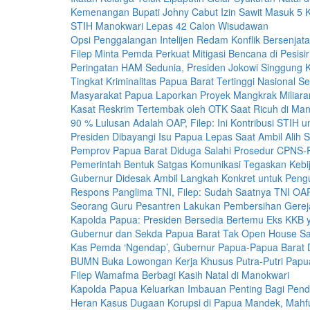
Kemenangan Bupati Johny Cabut Izin Sawit Masuk 5
STIH Manokwari Lepas 42 Calon Wisudawan
Opsi Penggalangan Intelijen Redam Konflik Bersenjat
Filep Minta Pemda Perkuat Mitigasi Bencana di Pesisir
Peringatan HAM Sedunia, Presiden Jokowi Singgung K
Tingkat Kriminalitas Papua Barat Tertinggi Nasional 
Masyarakat Papua Laporkan Proyek Mangkrak Miliara
Kasat Reskrim Tertembak oleh OTK Saat Ricuh di Man
90 % Lulusan Adalah OAP, Filep: Ini Kontribusi STIH 
Presiden Dibayangi Isu Papua Lepas Saat Ambil Alih
Pemprov Papua Barat Diduga Salahi Prosedur CPNS
Pemerintah Bentuk Satgas Komunikasi Tegaskan Kebi
Gubernur Didesak Ambil Langkah Konkret untuk Peng
Respons Panglima TNI, Filep: Sudah Saatnya TNI OA
Seorang Guru Pesantren Lakukan Pembersihan Gereja
Kapolda Papua: Presiden Bersedia Bertemu Eks KKB 
Gubernur dan Sekda Papua Barat Tak Open House Sa
Kas Pemda ‘Ngendap’, Gubernur Papua-Papua Barat 
BUMN Buka Lowongan Kerja Khusus Putra-Putri Papu
Filep Wamafma Berbagi Kasih Natal di Manokwari
Kapolda Papua Keluarkan Imbauan Penting Bagi Pend
Heran Kasus Dugaan Korupsi di Papua Mandek, Mahf