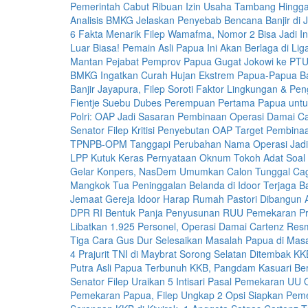
Pemerintah Cabut Ribuan Izin Usaha Tambang Hingg
Analisis BMKG Jelaskan Penyebab Bencana Banjir di 
6 Fakta Menarik Filep Wamafma, Nomor 2 Bisa Jadi In
Luar Biasa! Pemain Asli Papua Ini Akan Berlaga di Lig
Mantan Pejabat Pemprov Papua Gugat Jokowi ke PTU
BMKG Ingatkan Curah Hujan Ekstrem Papua-Papua Ba
Banjir Jayapura, Filep Soroti Faktor Lingkungan & 
Fientje Suebu Dubes Perempuan Pertama Papua untu
Polri: OAP Jadi Sasaran Pembinaan Operasi Damai C
Senator Filep Kritisi Penyebutan OAP Target Pembina
TPNPB-OPM Tanggapi Perubahan Nama Operasi Jadi
LPP Kutuk Keras Pernyataan Oknum Tokoh Adat Soal 
Gelar Konpers, NasDem Umumkan Calon Tunggal Ca
Mangkok Tua Peninggalan Belanda di Idoor Terjaga Ba
Jemaat Gereja Idoor Harap Rumah Pastori Dibangun 
DPR RI Bentuk Panja Penyusunan RUU Pemekaran Pro
Libatkan 1.925 Personel, Operasi Damai Cartenz Resm
Tiga Cara Gus Dur Selesaikan Masalah Papua di Mas
4 Prajurit TNI di Maybrat Sorong Selatan Ditembak KK
Putra Asli Papua Terbunuh KKB, Pangdam Kasuari Ber
Senator Filep Uraikan 5 Intisari Pasal Pemekaran UU
Pemekaran Papua, Filep Ungkap 2 Opsi Siapkan Pem