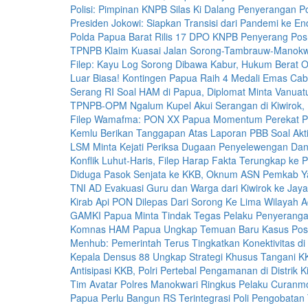
Polisi: Pimpinan KNPB Silas Ki Dalang Penyerangan Po
Presiden Jokowi: Siapkan Transisi dari Pandemi ke E
Polda Papua Barat Rilis 17 DPO KNPB Penyerang Posr
TPNPB Klaim Kuasai Jalan Sorong-Tambrauw-Manokw
Filep: Kayu Log Sorong Dibawa Kabur, Hukum Berat O
Luar Biasa! Kontingen Papua Raih 4 Medali Emas Ca
Serang RI Soal HAM di Papua, Diplomat Minta Vanuat
TPNPB-OPM Ngalum Kupel Akui Serangan di Kiwirok,
Filep Wamafma: PON XX Papua Momentum Perekat P
Kemlu Berikan Tanggapan Atas Laporan PBB Soal Akt
LSM Minta Kejati Periksa Dugaan Penyelewengan Dana
Konflik Luhut-Haris, Filep Harap Fakta Terungkap ke P
Diduga Pasok Senjata ke KKB, Oknum ASN Pemkab Y
TNI AD Evakuasi Guru dan Warga dari Kiwirok ke Jay
Kirab Api PON Dilepas Dari Sorong Ke Lima Wilayah A
GAMKI Papua Minta Tindak Tegas Pelaku Penyerangan
Komnas HAM Papua Ungkap Temuan Baru Kasus Posr
Menhub: Pemerintah Terus Tingkatkan Konektivitas d
Kepala Densus 88 Ungkap Strategi Khusus Tangani K
Antisipasi KKB, Polri Pertebal Pengamanan di Distrik K
Tim Avatar Polres Manokwari Ringkus Pelaku Curanmo
Papua Perlu Bangun RS Terintegrasi Poli Pengobatan 