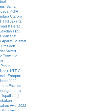
brat
ansi Sama
k pada PKPA
andara Utarom
P HKI Jakarta
wari & Peradi
ekolah Pilot
i dan Staf
a Aparat Selamat
 Presiden
dat Saireri
or Terwujud
si
 Papua
Hadiri KTT G20
sdir Freeport
Selama 2020
tera Pasirido
unung Impura
Tepati Janji
ambakon
ibahas Awal 2022
di Manokwari