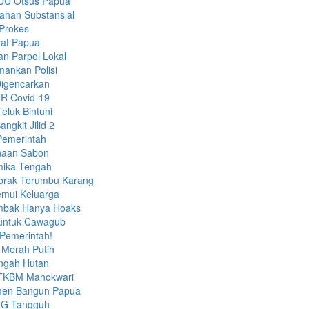
RUU Otsus Papua
ahan Substansial
 Prokes
yat Papua
n Parpol Lokal
mankan Polisi
Digencarkan
CR Covid-19
eluk Bintuni
gkit Jilid 2
Pemerintah
anaan Sabon
imika Tengah
brak Terumbu Karang
emui Keluarga
embak Hanya Hoaks
a untuk Cawagub
 Pemerintah!
Merah Putih
engah Hutan
h TKBM Manokwari
tmen Bangun Papua
LNG Tangguh