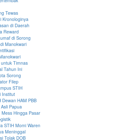
Tertembak
ang Tewas
i Kronologinya
asan di Daerah
ma Reward
Rumaf di Sorong
 di Manokwari
tifikasi
 Manokwari
 untuk Timnas
l Tahun Ini
ota Sorong
ator Filep
ampus STIH
Institut
PMH Dewan HAM PBB
 Asli Papua
 Mess Hingga Pasar
gistik
wa STIH Momi Waren
nya Meninggal
ksi Tolak DOB