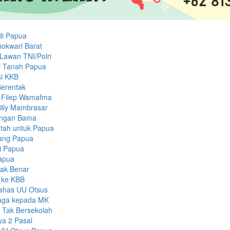
di Papua
okwari Barat
Lawan TNI/Polri
di Tanah Papua
asi KKB
Serentak
a Filep Wamafma
illy Mambrasar
engan Bama
tah untuk Papua
rang Papua
i Papua
Papua
dak Benar
 ke KBB
Bahas UU Otsus
aga kepada MK
 Tak Bersekolah
ya 2 Pasal