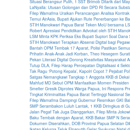
Situasi Berangsur Pulih, 1 SST Brimob Ditarik dari May
LaNyalla: Utusan Golongan dan DPD RI Secara Subst
Filep Wamafma Uraikan Perancangan Analisa Kontra
Temui AirAsia, Bupati Ajukan Rute Penerbangan ke B
STIH Manokwari Papua Barat Teken MoU bersama LS
Robert Apresiasi Pendidikan Advokat oleh STIH Manok
LSM Minta KPK Periksa Eks Bupati Supiori Soal Dana S
STIH Manokwari Terapkan Absensi Digital bagi Pegawa
Bantah OPM Tembak 17 Aparat, Polisi Pastikan Semu
Prihatin Anak-Anak Jadi Korban, Theo Hesegem Surati
Pekan Literasi Digital Dorong Kreativitas Masyarakat A
Tutup DLA, Filep Harap Percepatan Digitalisasi 4 Sekt
Tak Ragu ‘Potong Kepala’, Kapolri Copot 7 Pejabat Poli
Satgas Nemangkawi Tangkap 1 Anggota KKB di Dekai
Mahfud MD Sebut OPM Manfaatkan Momen Presiden 
Smelter Gresik Diprotes Warga Papua, Ini Respons Pre
Tingkat Kriminalitas Papua Barat Tertinggi Nasional 
Filep Wamafma Dampingi Gubernur Resmikan GKI Bah
SMP Serambakon Luluh Lantak, 1 KKB Diringkus di G
Jalan Pegaf Tak Juga Dianggarkan, Filep Minta Jokowi 
Baku Tembak dengan Aparat, KKB Bakar SMP N Ser
Dokumen Diserahkan, DOB Provinsi Papua Selatan D
Ikatan Kelurga Teluk Elpaputih Gelar Syukuran Natal 