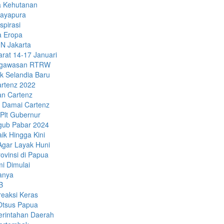
a Kehutanan
Jayapura
spirasi
a Eropa
N Jakarta
rat 14-17 Januari
Pengawasan RTRW
k Selandia Baru
artenz 2022
an Cartenz
 Damai Cartenz
Plt Gubernur
gub Pabar 2024
ik Hingga Kini
Agar Layak Huni
vinsi di Papua
i Dimulai
anya
B
eaksi Keras
 Otsus Papua
erintahan Daerah