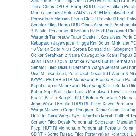
Simak Masukan Timja Otsus DPD RI terhadap Draft 
Timja Otsus DPD RI Harap RUU Otsus Pastikan Perub
Marius: Instruksi Ketua Aktivitas STIH Manokwari Ikuti
Pernyataan Mensos Risma Dinilai Provokatif bagi Rak
Senator Filep Harap RUU Otsus Akomodir Pembentuka
3 Pelaku Pencurian di Sebuah Hotel di Manokwari Dia
Warga di Tambrauw Takut Divaksin, Sosialisasi Perlu 
Kabupaten Jayawijaya Hingga Kini Belum Miliki alat P
10 Varian Delta Virus Corona Berasal dari Kabupaten T
Golkar Serahkan 2 Nama Cawagub ke Koalisi Papua Ban
Jalan Trans Papua Barat ke Windesi Butuh Perhatian 
Senator Filep Diskusi Bersama Warga Jemaat GKI K
Usai Mimika Barat, Polisi Usut Kasus BST Alama & M
KAWAL PB-LBH STIH Manokwari Proses Hukum Pena
Kepala Lapas Manokwari: Napi yang Kabur Sudah Dit
Kabar Napi Kabur dari Lapas Manokwari Tewas Tert
Koalisi Papua Bangkit Jilid 2 Belum Putuskan 2 Nam
Jabat Waka I Komite I DPD RI, Filep: Kawal Peraturan
Warga Mokwam Cegat Pangdam Kasuari saat Touring 
Unik! Ini Cara Warga Syou Kibarkan Merah Putih di T
Senator Filep Desak Pemerintah Selesaikan Masala
Filep: HUT RI Momentum Pemerintah Perbarui Komi
SD YPK Serito Rusak, Filep Pertanyakan Kontribusi 