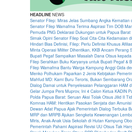
HEADLINE
NEWS
Senator Filep: Miras Jelas Sumbang Angka Kematian 
Senator Filep Wamafma Terima Aspirasi Tim DOB Man
Pemuda PNG Deklarasi Dukungan untuk Papua Barat 
Simak Opini Senator Filep Soal Cita-Cita Kedamaian 
Hindari Bias Definisi, Filep: Perlu Definisi Khusus Afili
Minta Operasi Militer Dihentikan, KKB Ancam Perang 
Bupati Pegaf Sampaikan Masalah Dana Otsus kepad
Filep Serahkan Buku Karyanya untuk Bupati Pegaf & B
Filep Wamafma Bantu Warga Kampung Anggi Gida d
Menko Polhukam Paparkan 2 Jenis Kebijakan Pemerin
Mahfud MD: Kami Buru Teroris, Bukan Sembarang O
Dialog Damai untuk Penyelesaian Pelanggaran HAM d
Gelar Jumpa Pers Muprov, Ini 4 Calon Ketua KADIN 
Polda Papua Barat: Seruan Aksi Tolak Otsus Jilid II Ti
Komnas HAM: Hentikan Pasokan Senjata dan Amunisi
Dewan Adat Papua Ajak Pemerintah Dialog Terbuka 
MRP dan MRPB Ajukan Sengketa Kewenangan Lemb
Miris, Anak-Anak Usia Sekolah di Hutan Kampung Obo
Pemerintah Pahami Aspirasi Revisi UU Otsus Tak Han