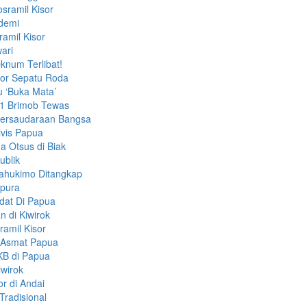
sramil Kisor
ndemi
amil Kisor
ari
knum Terlibat!
bor Sepatu Roda
u ‘Buka Mata’
 1 Brimob Tewas
ersaudaraan Bangsa
ivis Papua
 Otsus di Biak
ublik
ahukimo Ditangkap
apura
dat Di Papua
 di Kiwirok
amil Kisor
i Asmat Papua
KB di Papua
iwirok
r di Andai
Tradisional