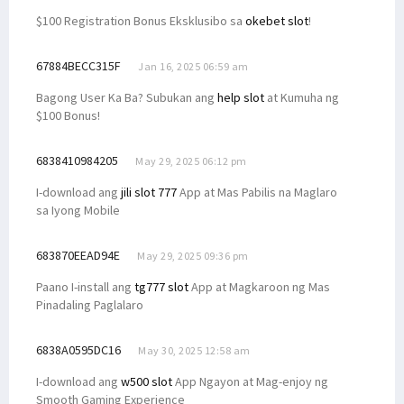
$100 Registration Bonus Eksklusibo sa
okebet slot
!
67884BECC315F
Jan 16, 2025 06:59 am
Bagong User Ka Ba? Subukan ang
help slot
at Kumuha ng
$100 Bonus!
6838410984205
May 29, 2025 06:12 pm
I-download ang
jili slot 777
App at Mas Pabilis na Maglaro
sa Iyong Mobile
683870EEAD94E
May 29, 2025 09:36 pm
Paano I-install ang
tg777 slot
App at Magkaroon ng Mas
Pinadaling Paglalaro
6838A0595DC16
May 30, 2025 12:58 am
I-download ang
w500 slot
App Ngayon at Mag-enjoy ng
Smooth Gaming Experience