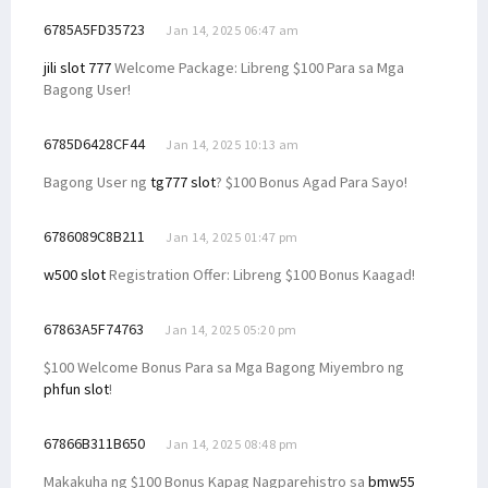
6785A5FD35723
Jan 14, 2025 06:47 am
jili slot 777
Welcome Package: Libreng $100 Para sa Mga
Bagong User!
6785D6428CF44
Jan 14, 2025 10:13 am
Bagong User ng
tg777 slot
? $100 Bonus Agad Para Sayo!
6786089C8B211
Jan 14, 2025 01:47 pm
w500 slot
Registration Offer: Libreng $100 Bonus Kaagad!
67863A5F74763
Jan 14, 2025 05:20 pm
$100 Welcome Bonus Para sa Mga Bagong Miyembro ng
phfun slot
!
67866B311B650
Jan 14, 2025 08:48 pm
Makakuha ng $100 Bonus Kapag Nagparehistro sa
bmw55