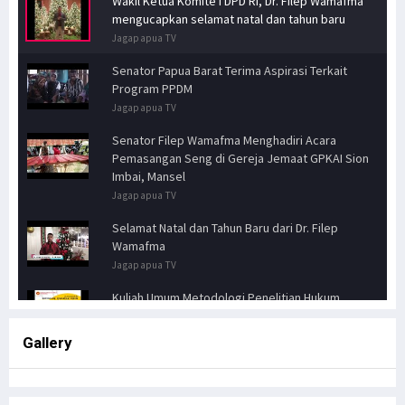
Wakil Ketua Komite I DPD RI, Dr. Filep Wamafma
mengucapkan selamat natal dan tahun baru
Jagapapua TV
Senator Papua Barat Terima Aspirasi Terkait
Program PPDM
Jagapapua TV
Senator Filep Wamafma Menghadiri Acara
Pemasangan Seng di Gereja Jemaat GPKAI Sion
Imbai, Mansel
Jagapapua TV
Selamat Natal dan Tahun Baru dari Dr. Filep
Wamafma
Jagapapua TV
Kuliah Umum Metodologi Penelitian Hukum
Jagapapua TV
Gallery
Senator FILEP WAMAFMA & Kepala Kanwil BPN
PAPUA BARAT, Bahas Aspirasi Masyarakat Adat
Distrik Masn