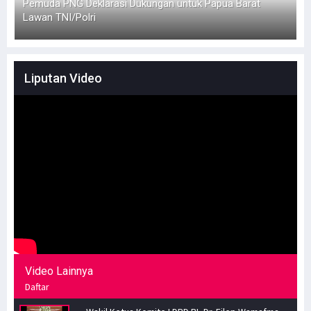
Pemuda PNG Deklarasi Dukungan untuk Papua Barat
S
Lawan TNI/Polri
Liputan Video
Video Lainnya
Daftar