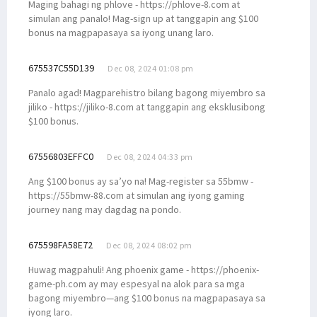
Maging bahagi ng phlove - https://phlove-8.com at
simulan ang panalo! Mag-sign up at tanggapin ang $100
bonus na magpapasaya sa iyong unang laro.
675537C55D139
Dec 08, 2024 01:08 pm
Panalo agad! Magparehistro bilang bagong miyembro sa
jiliko - https://jiliko-8.com at tanggapin ang eksklusibong
$100 bonus.
67556803EFFC0
Dec 08, 2024 04:33 pm
Ang $100 bonus ay sa’yo na! Mag-register sa 55bmw -
https://55bmw-88.com at simulan ang iyong gaming
journey nang may dagdag na pondo.
675598FA58E72
Dec 08, 2024 08:02 pm
Huwag magpahuli! Ang phoenix game - https://phoenix-
game-ph.com ay may espesyal na alok para sa mga
bagong miyembro—ang $100 bonus na magpapasaya sa
iyong laro.