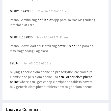
6838CFC2A9F46
May 30, 2025 04:21 am
Paano Gamitin ang
phfun slot
App para sa Mas Magandang
Interface at Laro
6838FF1132830
May 30, 2025 07:42 am
Paano I-download at I-install ang
bmw55 slot
App para sa
Mas Magandang Paglalaro
87UJ4
Jun 05, 2025 08:21 am
buying generic clomiphene no prescription can you buy
clomiphene pills clomiphene usa
can i order clomiphene
online
where can i get cheap clomiphene tablets how to
buy generic clomiphene tablets how to get clomiphene
Leave
a Comment