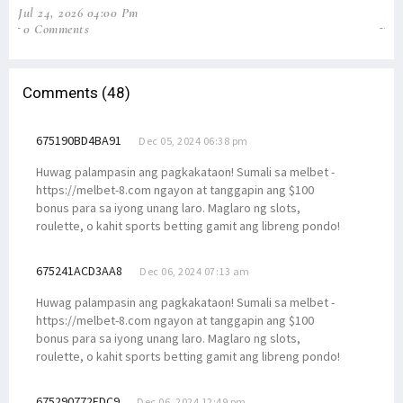
Jul 24, 2026 04:00 Pm
Jul
0 Comments
1 
Comments (48)
675190BD4BA91
Dec 05, 2024 06:38 pm
Huwag palampasin ang pagkakataon! Sumali sa melbet -
https://melbet-8.com ngayon at tanggapin ang $100
bonus para sa iyong unang laro. Maglaro ng slots,
roulette, o kahit sports betting gamit ang libreng pondo!
675241ACD3AA8
Dec 06, 2024 07:13 am
Huwag palampasin ang pagkakataon! Sumali sa melbet -
https://melbet-8.com ngayon at tanggapin ang $100
bonus para sa iyong unang laro. Maglaro ng slots,
roulette, o kahit sports betting gamit ang libreng pondo!
675290772EDC9
Dec 06, 2024 12:49 pm