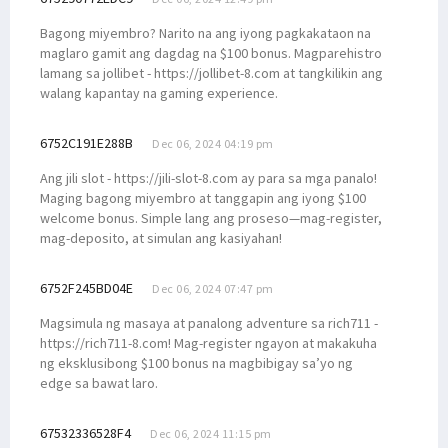
Bagong miyembro? Narito na ang iyong pagkakataon na
maglaro gamit ang dagdag na $100 bonus. Magparehistro
lamang sa jollibet - https://jollibet-8.com at tangkilikin ang
walang kapantay na gaming experience.
6752C191E288B
Dec 06, 2024 04:19 pm
Ang jili slot - https://jili-slot-8.com ay para sa mga panalo!
Maging bagong miyembro at tanggapin ang iyong $100
welcome bonus. Simple lang ang proseso—mag-register,
mag-deposito, at simulan ang kasiyahan!
6752F245BD04E
Dec 06, 2024 07:47 pm
Magsimula ng masaya at panalong adventure sa rich711 -
https://rich711-8.com! Mag-register ngayon at makakuha
ng eksklusibong $100 bonus na magbibigay sa’yo ng
edge sa bawat laro.
67532336528F4
Dec 06, 2024 11:15 pm