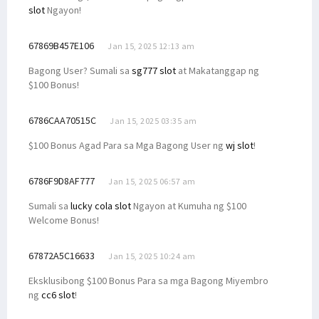
slot
Ngayon!
67869B457E106
Jan 15, 2025 12:13 am
Bagong User? Sumali sa
sg777 slot
at Makatanggap ng
$100 Bonus!
6786CAA70515C
Jan 15, 2025 03:35 am
$100 Bonus Agad Para sa Mga Bagong User ng
wj slot
!
6786F9D8AF777
Jan 15, 2025 06:57 am
Sumali sa
lucky cola slot
Ngayon at Kumuha ng $100
Welcome Bonus!
67872A5C16633
Jan 15, 2025 10:24 am
Eksklusibong $100 Bonus Para sa mga Bagong Miyembro
ng
cc6 slot
!