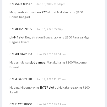
67875C9F09A37
Jan 15, 2025 01:58 pm
Magparehistro sa
taya777 slot
at Makakuha ng $100
Bonus Kaagad!
67878D6A69C55
Jan 15, 2025 05:26 pm
ph444 slot
Registration Bonus: Libreng $100 Para sa Mga
Bagong User!
6787BE04A2FDA
Jan 15, 2025 08:54 pm
Magsimula sa
slot games
: Makakuha ng $100 Welcome
Bonus!
6787EDA903F8D
Jan 16, 2025 12:17 am
Maging Miyembro ng
fb777 slot
at Makatanggap ng $100
Agad!
67881CCF3DD94
Jan 16, 2025 03:38 am