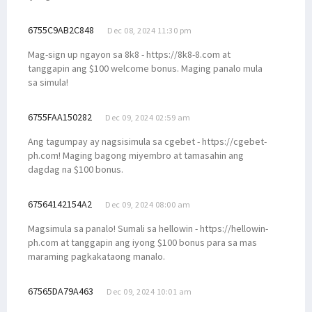
6755C9AB2C848
Dec 08, 2024 11:30 pm
Mag-sign up ngayon sa 8k8 - https://8k8-8.com at
tanggapin ang $100 welcome bonus. Maging panalo mula
sa simula!
6755FAA150282
Dec 09, 2024 02:59 am
Ang tagumpay ay nagsisimula sa cgebet - https://cgebet-
ph.com! Maging bagong miyembro at tamasahin ang
dagdag na $100 bonus.
67564142154A2
Dec 09, 2024 08:00 am
Magsimula sa panalo! Sumali sa hellowin - https://hellowin-
ph.com at tanggapin ang iyong $100 bonus para sa mas
maraming pagkakataong manalo.
67565DA79A463
Dec 09, 2024 10:01 am