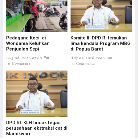
Pedagang Kecil di
Komite III DPD RI temukan
Bu
Wondama Keluhkan
lima kendala Program MBG
Ke
Penjualan Sepi
di Papua Barat
W
Aug 08, 2026 07:00 Pm
Aug 01, 2026 10:00 Am
Jul
0 Comments
0 Comments
0
DPD RI: KLH tindak tegas
DP
perusahaan ekstraksi cat di
Ev
Manokwari
An