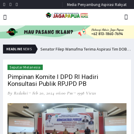
Media Penyambung Aspirasi Rakyat
Pemuda PNG Deklarasi Dukungan untuk Papua Barat Lawan TNI/Polri
Senator Filep Wamafma Terima Aspirasi Tim DOB Manokwari Barat
HEADLINE
NEWS
Seputar Melanesia
Pimpinan Komite I DPD RI Hadiri
Konsultasi Publik RPJPD PB
By Redaksi
Feb 20, 2024 06:00 Pm
1998 Views