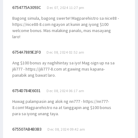
6754775A3093C
Dec 07, 2024 11:27 pm
Bagong simula, bagong swerte! Magparehistro sa nice88 -
https://nice88-8.com ngayon at kunin ang iyong $100
welcome bonus. Mas malaking panalo, mas masayang
laro!
6754A7889E2F0
Dec 08, 2024 02:52 am
Ang $100 bonus ay naghihintay sa iyo! Mag-sign up na sa
jili777 - https://jili777-8.com at gawing mas kapana-
panabik ang bawat laro.
6754D784E6031
Dec 08, 2024 06:17 am
Huwag palampasin ang alok ng nn777 - https://nn777-
8.com! Magparehistro na at tanggapin ang $100 bonus
para sa iyong unang taya.
675507AB4B3B3
Dec 08, 2024 09:42 am