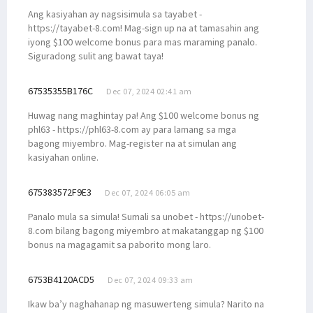
Ang kasiyahan ay nagsisimula sa tayabet -
https://tayabet-8.com! Mag-sign up na at tamasahin ang
iyong $100 welcome bonus para mas maraming panalo.
Siguradong sulit ang bawat taya!
67535355B176C
Dec 07, 2024 02:41 am
Huwag nang maghintay pa! Ang $100 welcome bonus ng
phl63 - https://phl63-8.com ay para lamang sa mga
bagong miyembro. Mag-register na at simulan ang
kasiyahan online.
675383572F9E3
Dec 07, 2024 06:05 am
Panalo mula sa simula! Sumali sa unobet - https://unobet-
8.com bilang bagong miyembro at makatanggap ng $100
bonus na magagamit sa paborito mong laro.
6753B4120ACD5
Dec 07, 2024 09:33 am
Ikaw ba’y naghahanap ng masuwerteng simula? Narito na