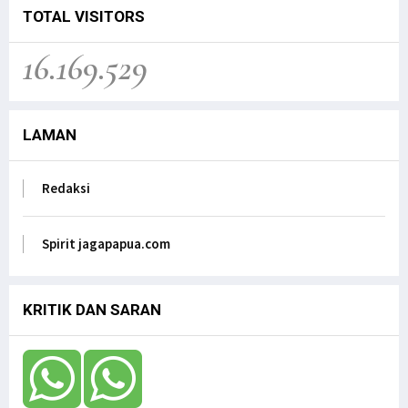
Jagapapua TV
TOTAL VISITORS
Kunjungan Kerja Anggota DPD RI, Filep
16.169.529
Wamafma, ke Manokwari Selatan, Fokus pada
Sarana Pendidikan.
Jagapapua TV
LAMAN
Dr. Filep Wamafma; Perlu Evaluasi Total
Kebijakan tentang Otonomi Khusus di Papua.
Jagapapua TV
Redaksi
Anak Papua Perlu Mendapat Pehatian Untuk Jadi
ASN, Ungkap DR. Filep Wamafma pada Mendagri
di DPD RI
Spirit jagapapua.com
Jagapapua TV
KRITIK DAN SARAN