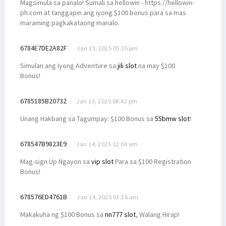
Magsimula sa panalo! Sumali sa hellowin - https://hellowin-
ph.com at tanggapin ang iyong $100 bonus para sa mas
maraming pagkakataong manalo.
6784E7DE2A82F
Jan 13, 2025 05:15 pm
Simulan ang Iyong Adventure sa
jili slot
na may $100
Bonus!
6785185B20732
Jan 13, 2025 08:42 pm
Unang Hakbang sa Tagumpay: $100 Bonus sa
55bmw slot
!
678547B9823E9
Jan 14, 2025 12:04 am
Mag-sign Up Ngayon sa
vip slot
Para sa $100 Registration
Bonus!
678576ED4761B
Jan 14, 2025 03:26 am
Makakuha ng $100 Bonus sa
nn777 slot
, Walang Hirap!