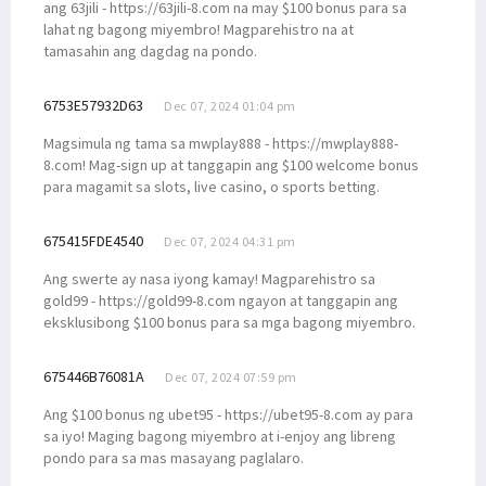
ang 63jili - https://63jili-8.com na may $100 bonus para sa
lahat ng bagong miyembro! Magparehistro na at
tamasahin ang dagdag na pondo.
6753E57932D63
Dec 07, 2024 01:04 pm
Magsimula ng tama sa mwplay888 - https://mwplay888-
8.com! Mag-sign up at tanggapin ang $100 welcome bonus
para magamit sa slots, live casino, o sports betting.
675415FDE4540
Dec 07, 2024 04:31 pm
Ang swerte ay nasa iyong kamay! Magparehistro sa
gold99 - https://gold99-8.com ngayon at tanggapin ang
eksklusibong $100 bonus para sa mga bagong miyembro.
675446B76081A
Dec 07, 2024 07:59 pm
Ang $100 bonus ng ubet95 - https://ubet95-8.com ay para
sa iyo! Maging bagong miyembro at i-enjoy ang libreng
pondo para sa mas masayang paglalaro.