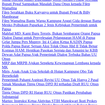
Bupati Pegaf Sampaikan Masalah Dana Otsus kepada Filep
Wamafma
Filep Serahkan Buku Karyanya untuk Bupati Pegaf & Billy
Mambrasar
Filep Wamafma Bantu Warga Kampung Anggi Gida dengan Bama
Menko Polhukam Paparkan 2 Jenis Kebijakan Pemerintah untuk
Papua
Mahfud MD: Kami Buru Teroris, Bukan Sembarang Orang Papua
Dialog Damai untuk Penyelesaian Pelanggaran HAM di Papua
Gelar Jumpa Pers Muprov, Ini 4 Calon Ketua KADIN Papua
Polda Papua Barat: Seruan Aksi Tolak Otsus Jilid II Tidak Benar
Komnas HAM: Hentikan Pasokan Senjata dan Amunisi ke KBB
Dewan Adat Papua Ajak Pemerintah Dialog Terbuka Bahas UU
Otsus
MRP dan MRPB Ajukan Sengketa Kewenangan Lembaga kepada
MK
Miris, Anak-Anak Usia Sekolah di Hutan Kampung Obo Tak
Bersekolah
Pemerintah Pahami Aspirasi Revisi UU Otsus Tak Hanya 2 Pasal
Simak Masukan Timja Otsus DPD RI terhadap Draft RUU Otsus
Papua
Timja Otsus DPD RI Harap RUU Otsus Pastikan Perubahan
Substansial
Marius: Instruksi Ketua Aktivitas STIH Manokwari Ikuti Prokes