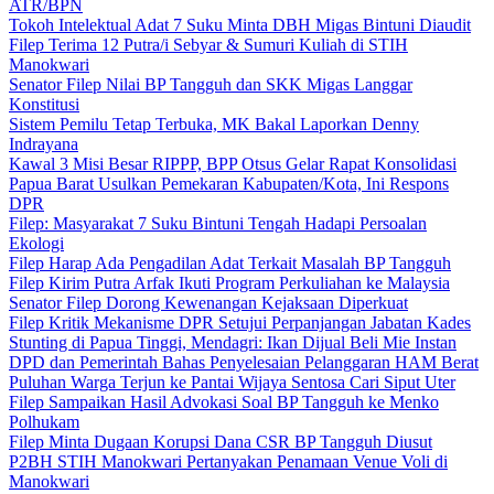
ATR/BPN
Tokoh Intelektual Adat 7 Suku Minta DBH Migas Bintuni Diaudit
Filep Terima 12 Putra/i Sebyar & Sumuri Kuliah di STIH
Manokwari
Senator Filep Nilai BP Tangguh dan SKK Migas Langgar
Konstitusi
Sistem Pemilu Tetap Terbuka, MK Bakal Laporkan Denny
Indrayana
Kawal 3 Misi Besar RIPPP, BPP Otsus Gelar Rapat Konsolidasi
Papua Barat Usulkan Pemekaran Kabupaten/Kota, Ini Respons
DPR
Filep: Masyarakat 7 Suku Bintuni Tengah Hadapi Persoalan
Ekologi
Filep Harap Ada Pengadilan Adat Terkait Masalah BP Tangguh
Filep Kirim Putra Arfak Ikuti Program Perkuliahan ke Malaysia
Senator Filep Dorong Kewenangan Kejaksaan Diperkuat
Filep Kritik Mekanisme DPR Setujui Perpanjangan Jabatan Kades
Stunting di Papua Tinggi, Mendagri: Ikan Dijual Beli Mie Instan
DPD dan Pemerintah Bahas Penyelesaian Pelanggaran HAM Berat
Puluhan Warga Terjun ke Pantai Wijaya Sentosa Cari Siput Uter
Filep Sampaikan Hasil Advokasi Soal BP Tangguh ke Menko
Polhukam
Filep Minta Dugaan Korupsi Dana CSR BP Tangguh Diusut
P2BH STIH Manokwari Pertanyakan Penamaan Venue Voli di
Manokwari