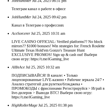
JobHuntMer
Jul 24, 2025 06:31 pm
Телеграм канал о работе в офисе
JobHuntMer
Jul 24, 2025 09:42 pm
Канал в Телеграм о профессиях
AceSorcerer
Jul 25, 2025 10:31 am
LIVE CASINO OFFICIAL: Verified platforms?? No block
mirrors?? $1000 bonuses! Win strategies for: French Roulette
Ultimate Texas Hold'em Gonzo's Treasure Hunt
EXCLUSIVE PROMOS! Sign up & cash out! Выбери
свою игру: https://t.me/iGaming_live
AllInAce
Jul 25, 2025 10:32 am
ПОДПИСЫВАЙСЯ! В канале: • Только
лицензированные LIVE-казино • Рабочие зеркала 24/7 •
Анализ стратегий для рулетки/блэкджека •
ПРОМОКОДЫ с фриспинами Регистрируйся > Играй в
live-дилеров > Выводи BTC! Выбери свою игру:
https://t.me/iGaming_live
HighRollerMage
Jul 25, 2025 01:38 pm