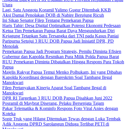
Utara
Lagi, Satu Anggota Koramil Yalimo Gugur Ditembak KKB
Aksi Damai Penolakan DOB di Nabire Berujung Ricuh
Ini Sikap Senator Filep Tentang Pemekaran Papua
Haris Tahir: Desa Digital Optimalkan Potensi Ekonomi Pedesaan
Ketua Tim Pemekaran Papua Barat Daya Mengundurkan Diri
Kejagung Tetapkan Satu Tersangka dari TNI pada Kasus Paniai
Paripurna Setujui 3 RUU DOB Papua Jadi Inisiatif DPR, PD
Menolak
Pemekaran Papua Jadi Program Strategis, Pemilu Diminta Efisien
Gubernur dan Kapolda Resmikan Pura Milik Polda Papua Barat
RUU Pemekaran Diminta Dibatalkan Hingga Respons Para Tokoh
Papua
Majelis Rakyat Papua Temui Menko Polhukam, Ini yang Dibahas
Kapolda Koordinasi dengan Bareskrim Soal Tambang Ilegal
Manokwari
Filep Pertanyakan Kinerja Aparat Soal Tambang Ilegal di
Manokwari
DPR RI Targetkan 3 RUU DOB Papua Disahkan Juni 2022
Posramil di Maybrat Diserang, Pelaku Bersenjata Tajam
Pakar Telematika & Kominfo Respons Foto Viral Anies dengan
Koteka
Sopir Truk yang Hilang Ditemukan Tewas dengan Luka Tembak
Adik Anggota DPRD Sarolangun Diduga Terlibat PETI di