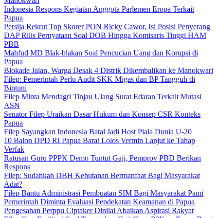
Manokwari
Indonesia Respons Kegiatan Anggota Parlemen Eropa Terkait
Papua
Persija Rekrut Top Skorer PON Ricky Cawor, Isi Posisi Penyerang
DAP Rilis Pernyataan Soal DOB Hingga Komisaris Tinggi HAM
PBB
Mahfud MD Blak-blakan Soal Pencucian Uang dan Korupsi di
Papua
Blokade Jalan, Warga Desak 4 Distrik Dikembalikan ke Manokwari
Filep: Pemerintah Perlu Audit SKK Migas dan BP Tangguh di
Bintuni
Filep Minta Mendagri Tinjau Ulang Surat Edaran Terkait Mutasi
ASN
Senator Filep Uraikan Dasar Hukum dan Konsep CSR Konteks
Papua
Filep Sayangkan Indonesia Batal Jadi Host Piala Dunia U-20
10 Balon DPD RI Papua Barat Lolos Vermin Lanjut ke Tahap
Verfak
Ratusan Guru PPPK Demo Tuntut Gaji, Pemprov PBD Berikan
Respons
Filep: Sudahkah DBH Kehutanan Bermanfaat Bagi Masyarakat
Adat?
Filep Bantu Administrasi Pembuatan SIM Bagi Masyarakat Pami
Pemerintah Diminta Evaluasi Pendekatan Keamanan di Papua
Pengesahan Perppu Ciptaker Dinilai Abaikan Aspirasi Rakyat