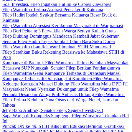
Soal Investasi, Filep Ingatkan Hal Ini ke Capres-Cawapres
Filep Wamafma Terima Aspirasi Pencaker di Kaimana
Filep Hadiri Ibadah Syukur Bersama Keluarga Besar Byak di
Kaimana
Filep Wamafma Apresiasi Kerukunan Masyarakat di Warpramasi
Filep Beri Peluang 3 Perwakilan Warga Serayu Kuliah Gratis
Filep Dukung Dominggus Mandacan Kembali Jabat Gubernur
Senator Filep Hadiri Lepas Sambut Tahun Baru Suku Doreri
Filep Wamafma Lantik Unsur Pimpinan STIH Manokwari
Filep Serahkan Buku Rekening Beasiswa ke Mahasiswa STIH di
Prafi
Kampanye di Padarni, Filep Wamafma Terima Keluhan Masyarakat
Beasiswa SUP Nunggak, Senator Filep Berikan Pandangannya
Filep Wamafma Gelar Kampanye Terbatas di Oransbari Mansel
Kampanye Terbatas di Oransbari, Ini Komitmen Filep Wamafma
Keluarga Kamasan Mansel Dukung Filep Wamafma Maju DPD RI
Masyarakat Nenei Nyatakan Dukungan untuk Filep Wamafma
Pemuda Desai dan Warga Prafi Antusias Dukung Filep Wamafma
Filep Terima Keluhan Dana Otsus dari Warga Nenei, Isim dan
Tahota
Jetty Babo Ambruk, Senator Filep: Segera Investigasi!
Sapa Warga di Kompleks Sanggeng, Filep Wamafma Tekankan Hal
Ini
Puncak DN ke-49, STIH Rilis Film Edukasi Berjudul 'Gratifikasi'
Pimpinan Komite I DPD RI Hadiri Konsultasi Publik RPJPD PB