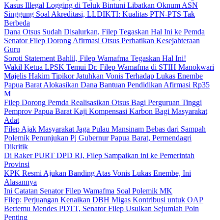
Kasus Illegal Logging di Teluk Bintuni Libatkan Oknum ASN
Singgung Soal Akreditasi, LLDIKTI: Kualitas PTN-PTS Tak
Berbeda
Dana Otsus Sudah Disalurkan, Filep Tegaskan Hal Ini ke Pemda
Senator Filep Dorong Afirmasi Otsus Perhatikan Kesejahteraan
Guru
Soroti Statement Bahlil, Filep Wamafma Tegaskan Hal Ini!
Wakil Ketua LPSK Temui Dr. Filep Wamafma di STIH Manokwari
Majelis Hakim Tipikor Jatuhkan Vonis Terhadap Lukas Enembe
Papua Barat Alokasikan Dana Bantuan Pendidikan Afirmasi Rp35
M
Filep Dorong Pemda Realisasikan Otsus Bagi Perguruan Tinggi
Pemprov Papua Barat Kaji Kompensasi Karbon Bagi Masyarakat
Adat
Filep Ajak Masyarakat Jaga Pulau Mansinam Bebas dari Sampah
Polemik Penunjukan Pj Gubernur Papua Barat, Permendagri
Dikritik
Di Raker PURT DPD RI, Filep Sampaikan ini ke Pemerintah
Provinsi
KPK Resmi Ajukan Banding Atas Vonis Lukas Enembe, Ini
Alasannya
Ini Catatan Senator Filep Wamafma Soal Polemik MK
Filep: Perjuangan Kenaikan DBH Migas Kontribusi untuk OAP
Bertemu Mendes PDTT, Senator Filep Usulkan Sejumlah Poin
Penting