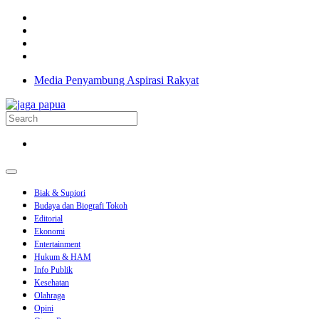
Media Penyambung Aspirasi Rakyat
Biak & Supiori
Budaya dan Biografi Tokoh
Editorial
Ekonomi
Entertainment
Hukum & HAM
Info Publik
Kesehatan
Olahraga
Opini