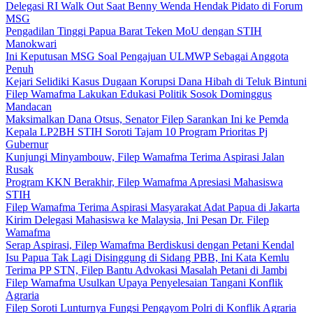
Delegasi RI Walk Out Saat Benny Wenda Hendak Pidato di Forum
MSG
Pengadilan Tinggi Papua Barat Teken MoU dengan STIH
Manokwari
Ini Keputusan MSG Soal Pengajuan ULMWP Sebagai Anggota
Penuh
Kejari Selidiki Kasus Dugaan Korupsi Dana Hibah di Teluk Bintuni
Filep Wamafma Lakukan Edukasi Politik Sosok Dominggus
Mandacan
Maksimalkan Dana Otsus, Senator Filep Sarankan Ini ke Pemda
Kepala LP2BH STIH Soroti Tajam 10 Program Prioritas Pj
Gubernur
Kunjungi Minyambouw, Filep Wamafma Terima Aspirasi Jalan
Rusak
Program KKN Berakhir, Filep Wamafma Apresiasi Mahasiswa
STIH
Filep Wamafma Terima Aspirasi Masyarakat Adat Papua di Jakarta
Kirim Delegasi Mahasiswa ke Malaysia, Ini Pesan Dr. Filep
Wamafma
Serap Aspirasi, Filep Wamafma Berdiskusi dengan Petani Kendal
Isu Papua Tak Lagi Disinggung di Sidang PBB, Ini Kata Kemlu
Terima PP STN, Filep Bantu Advokasi Masalah Petani di Jambi
Filep Wamafma Usulkan Upaya Penyelesaian Tangani Konflik
Agraria
Filep Soroti Lunturnya Fungsi Pengayom Polri di Konflik Agraria