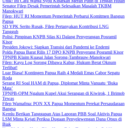
Unik! Ini Cara Warga Syou Kibarkan Merah Putih di Tengah Hutan
Senator Filep Desak Pemerintah Selesaikan Masalah TKBM
Manokwari
Filep: HUT RI Momentum Pemerintah Perbarui Komitmen Bangun
Papua
SD YPK Serito Rusak, Filep Pertanyakan Kontribusi LNG
Tangguh
Polisi: Pimpinan KNPB Silas Ki Dalang Penyerangan Posramil
Kisor
Presiden Jokowi: Siapkan Transisi dari Pandemi ke Endemi
Polda Papua Barat Rilis 17 DPO KNPB Penyerang Posramil Kisor
TPNPB Klaim Kuasai Jalan Sorong-Tambrauw-Manokwari
Filep: Kayu Log Sorong Dibawa Kabur, Hukum Berat Oknum
Terlibat!
Luar Biasa! Kontingen Papua Raih 4 Medali Emas Cabor Sepatu
Roda
Serang RI Soal HAM di Papua, Diplomat Minta Vanuatu ‘Buka
Mata’
TPNPB-OPM Ngalum Kupel Akui Serangan di Kiwirok, 1 Brimob
Tewas
Filep Wamafma: PON XX Papua Momentum Perekat Persaudaraan
Bangsa
Kemlu Berikan Tanggapan Atas Laporan PBB Soal Aktivis Papua
LSM Minta Kejati Periksa Dugaan Penyelewengan Dana Otsus di
Biak