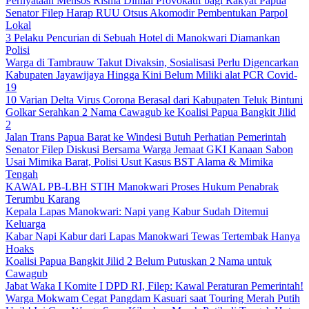
Pernyataan Mensos Risma Dinilai Provokatif bagi Rakyat Papua
Senator Filep Harap RUU Otsus Akomodir Pembentukan Parpol
Lokal
3 Pelaku Pencurian di Sebuah Hotel di Manokwari Diamankan
Polisi
Warga di Tambrauw Takut Divaksin, Sosialisasi Perlu Digencarkan
Kabupaten Jayawijaya Hingga Kini Belum Miliki alat PCR Covid-
19
10 Varian Delta Virus Corona Berasal dari Kabupaten Teluk Bintuni
Golkar Serahkan 2 Nama Cawagub ke Koalisi Papua Bangkit Jilid
2
Jalan Trans Papua Barat ke Windesi Butuh Perhatian Pemerintah
Senator Filep Diskusi Bersama Warga Jemaat GKI Kanaan Sabon
Usai Mimika Barat, Polisi Usut Kasus BST Alama & Mimika
Tengah
KAWAL PB-LBH STIH Manokwari Proses Hukum Penabrak
Terumbu Karang
Kepala Lapas Manokwari: Napi yang Kabur Sudah Ditemui
Keluarga
Kabar Napi Kabur dari Lapas Manokwari Tewas Tertembak Hanya
Hoaks
Koalisi Papua Bangkit Jilid 2 Belum Putuskan 2 Nama untuk
Cawagub
Jabat Waka I Komite I DPD RI, Filep: Kawal Peraturan Pemerintah!
Warga Mokwam Cegat Pangdam Kasuari saat Touring Merah Putih