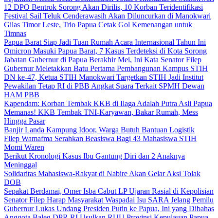
12 DPO Bentrok Sorong Akan Dirilis, 10 Korban Teridentifikasi
Festival Sail Teluk Cenderawasih Akan Diluncurkan di Manokwari
Gilas Timor Leste, Trio Papua Cetak Gol Kemenangan untuk
Timnas
Papua Barat Siap Jadi Tuan Rumah Acara Internasional Tahun Ini
Omicron Masuki Papua Barat, 7 Kasus Terdeteksi di Kota Sorong
Jabatan Gubernur di Papua Berakhir Mei, Ini Kata Senator Filep
Gubernur Meletakkan Batu Pertama Pembangunan Kampus STIH
DN ke-47, Ketua STIH Manokwari Targetkan STIH Jadi Institut
Pewakilan Tetap RI di PBB Angkat Suara Terkait SPMH Dewan
HAM PBB
Kapendam: Korban Tembak KKB di Ilaga Adalah Putra Asli Papua
Memanas! KKB Tembak TNI-Karyawan, Bakar Rumah, Mess
Hingga Pasar
Banjir Landa Kampung Idoor, Warga Butuh Bantuan Logistik
Filep Wamafma Serahkan Beasiswa Bagi 43 Mahasiswa STIH
Momi Waren
Berikut Kronologi Kasus Ibu Gantung Diri dan 2 Anaknya
Meninggal
Solidaritas Mahasiswa-Rakyat di Nabire Akan Gelar Aksi Tolak
DOB
Sepakat Berdamai, Omer Isba Cabut LP Ujaran Rasial di Kepolisian
Senator Filep Harap Masyarakat Waspadai Isu SARA Jelang Pemilu
Gubernur Lukas Undang Presiden Putin ke Papua, Ini yang Dibahas
Anggota Baleg DPR RI Usulkan RUU Provinsi Kepulauan Papua