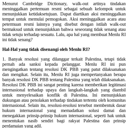
Menurut Cambridge Dictionary, walk-out artinya tindakan
meninggalkan pertemuan resmi sebagai sebuah kelompok untuk
menunjukkan ketidaksetujuan. Dapat diartikan aksi meninggalkan
tempat untuk memulai pemogokan. Aksi meninggalkan acara atau
petermuan resmi lainnya yang disebut dengan istilah walk-out
bermaksud untuk menunjukkan bahwa seseorang tidak senang atau
tidak setuju terhadap sesuatu. Lalu, apa hal yang membuat Menlu RI
ini tidak senang?
Hal-Hal yang tidak disenangi oleh Menlu RI?
1. Banyak resolusi yang dilanggar terkait Palestina, tetapi tidak
pernah ada sanksi kepada pelanggar. Menlu RI ini pun
mengingatkan tentang resolusi DK PBB yang patut dilaksanakan
dan mengikat. Selain itu, Menlu RI juga mempertanyakan berapa
banyak resolusi DK PBB tentang Palestina yang telah dilaksanakan.
Resolusi DK PBB ini sangat penting karena memberikan legitimasi
internasional terhadap upaya dan langkah-langkah yang diambil
untuk menyelesaikan konflik di Palestina. Ini menunjukkan
dukungan atau penolakan terhadap tindakan tertentu oleh komunitas
internasional. Selain itu, resolusi-resolusi tersebut membentuk dasar
hukum internasional yang memadatkan solusi damai dan
menegakkan prinsip-prinsip hukum internasional, seperti hak untuk
menentukan nasib sendiri bagi rakyat Palestina dan prinsip
perdamaian yang adil.