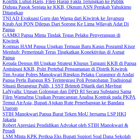
Konflik Luhut-Haris, Filep Harap Fakta Terungkap ke Publik
Diduga Pasok Senjata ke KKB, Oknum ASN Pemkab Yahukimo
Ditangkap
TNI AD Evakuasi Guru dan Warga dari Kiwirok ke Jayapura
Kirab Api PON Dilepas Dari Sorong Ke Lima Wilayah Adat Di
Papua
GAMKI Papua Minta Tindak Tegas Pelaku Penyerangan di
Kiwirok
Komnas HAM Papua Ungkap Temuan Baru Kasus Posramil Kisor
Menhub: Pemerintah Terus Tingkatkan Konektivitas di Asmat
Papua
Kepala Densus 88 Ungkap Strategi Khusus Tangani KKB di Papua
Antisipasi KKB, Polri Pertebal Pengamanan di Distrik Kiwirok
Tim Avatar Polres Manokwari Ringkus Pelaku Curanmor di Andai
Papua Perlu Bangun RS Terintegrasi Poli Pengobatan Tradisional
Situasi Berangsur Pulih, 1 SST Brimob Ditarik dari Maybrat
LaNyalla: Utusan Golongan dan DPD RI Secara Substansi Sama
Filep Wamafma Uraikan Perancangan Analisa Kontrak pada PKPA
Temui AirAsia, Bupati Ajukan Rute Penerbangan ke Bandara
Utarom
STIH Manokwari Papua Barat Teken MoU bersama LSP HKI
Jakarta
Robert Apresiasi Pendidikan Advokat oleh STIH Manokwari &
Peradi
LSM Minta KPK Periksa Eks Bupati Supiori Soal Dana Sekolah