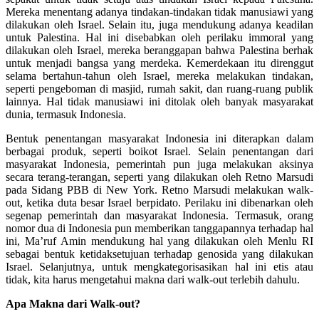
Mereka menentang adanya tindakan-tindakan tidak manusiawi yang
dilakukan oleh Israel. Selain itu, juga mendukung adanya keadilan
untuk Palestina. Hal ini disebabkan oleh perilaku immoral yang
dilakukan oleh Israel, mereka beranggapan bahwa Palestina berhak
untuk menjadi bangsa yang merdeka. Kemerdekaan itu direnggut
selama bertahun-tahun oleh Israel, mereka melakukan tindakan,
seperti pengeboman di masjid, rumah sakit, dan ruang-ruang publik
lainnya. Hal tidak manusiawi ini ditolak oleh banyak masyarakat
dunia, termasuk Indonesia.
Bentuk penentangan masyarakat Indonesia ini diterapkan dalam
berbagai produk, seperti boikot Israel. Selain penentangan dari
masyarakat Indonesia, pemerintah pun juga melakukan aksinya
secara terang-terangan, seperti yang dilakukan oleh Retno Marsudi
pada Sidang PBB di New York. Retno Marsudi melakukan walk-
out, ketika duta besar Israel berpidato. Perilaku ini dibenarkan oleh
segenap pemerintah dan masyarakat Indonesia. Termasuk, orang
nomor dua di Indonesia pun memberikan tanggapannya terhadap hal
ini, Ma’ruf Amin mendukung hal yang dilakukan oleh Menlu RI
sebagai bentuk ketidaksetujuan terhadap genosida yang dilakukan
Israel. Selanjutnya, untuk mengkategorisasikan hal ini etis atau
tidak, kita harus mengetahui makna dari walk-out terlebih dahulu.
Apa Makna dari Walk-out?