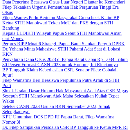
Data Penerima Beasiswa Otsus Luar Negeri Diantar ke Kemendari
Filep Tekankan Urgensi Pemenuhan Hak Perguruan Tinggi Era
Otsus
Filep: Wapres Perlu Bertemu Masyarakat Crosscheck Klaim BP
Ketua STIH Manokwari Teken MoU dan PKS dengan STH
Bandung
Kepala LLDIKTI Wilayah Papua Sebut STIH Manokwari Aman
dari Monev
Perpres RIPP Muat 6 Strategi, Papua Barat Siapkan Pergub DPRK
Dr. Yohana Minta Mahasiswa STIH Pahami Adat Saat di Lokasi
KKN
Penyaluran Dana Otsus 2023 di Papua Barat Capai Rp 1,034 Triliun
80 Persen Formasi CASN 2023 untuk Honorer, Ini Rinciannya
BP Tangguh Klaim Keberhasilan CSR, Senator Filep: Cobalah
Jujur!
Filep Wamafma Beri Beasiswa Perpuluhan Putra Arfak di STIH
Prafi
Simak Uraian Dasar Hukum Hak Masyarakat Adat Atas CSR Migas
Sesepuh STIH Manokwari Ajak Maba Selesaikan Kuliah Tepat
Waktu
Seleksi CASN 2023 Usulan BKN September 2023, Simak
Selengkapnya!
KPU Umumkan DCS DPD RI Papua Barat, Filep Wamafma
Nomor 3!
Dr. Filep Sampaikan Persoalan CSR BP Tangguh ke Ketua MPR RI