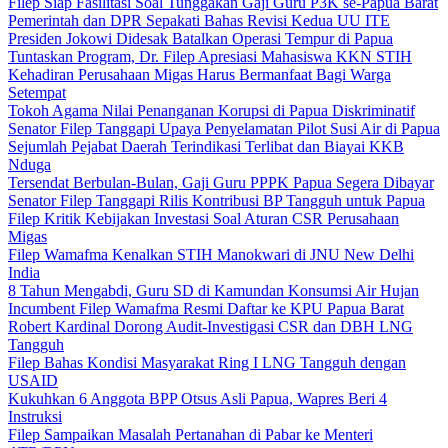
Filep Siap Fasilitasi Soal Tunggakan Gaji Guru P3K se-Papua Barat
Pemerintah dan DPR Sepakati Bahas Revisi Kedua UU ITE
Presiden Jokowi Didesak Batalkan Operasi Tempur di Papua
Tuntaskan Program, Dr. Filep Apresiasi Mahasiswa KKN STIH
Kehadiran Perusahaan Migas Harus Bermanfaat Bagi Warga
Setempat
Tokoh Agama Nilai Penanganan Korupsi di Papua Diskriminatif
Senator Filep Tanggapi Upaya Penyelamatan Pilot Susi Air di Papua
Sejumlah Pejabat Daerah Terindikasi Terlibat dan Biayai KKB
Nduga
Tersendat Berbulan-Bulan, Gaji Guru PPPK Papua Segera Dibayar
Senator Filep Tanggapi Rilis Kontribusi BP Tangguh untuk Papua
Filep Kritik Kebijakan Investasi Soal Aturan CSR Perusahaan
Migas
Filep Wamafma Kenalkan STIH Manokwari di JNU New Delhi
India
8 Tahun Mengabdi, Guru SD di Kamundan Konsumsi Air Hujan
Incumbent Filep Wamafma Resmi Daftar ke KPU Papua Barat
Robert Kardinal Dorong Audit-Investigasi CSR dan DBH LNG
Tangguh
Filep Bahas Kondisi Masyarakat Ring I LNG Tangguh dengan
USAID
Kukuhkan 6 Anggota BPP Otsus Asli Papua, Wapres Beri 4
Instruksi
Filep Sampaikan Masalah Pertanahan di Pabar ke Menteri