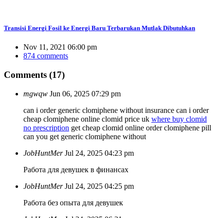
Transisi Energi Fosil ke Energi Baru Terbarukan Mutlak Dibutuhkan
Nov 11, 2021 06:00 pm
874 comments
Comments (17)
mgwqw
Jun 06, 2025 07:29 pm
can i order generic clomiphene without insurance can i order
cheap clomiphene online clomid price uk
where buy clomid
no prescription
get cheap clomid online order clomiphene pill
can you get generic clomiphene without
JobHuntMer
Jul 24, 2025 04:23 pm
Работа для девушек в финансах
JobHuntMer
Jul 24, 2025 04:25 pm
Работа без опыта для девушек