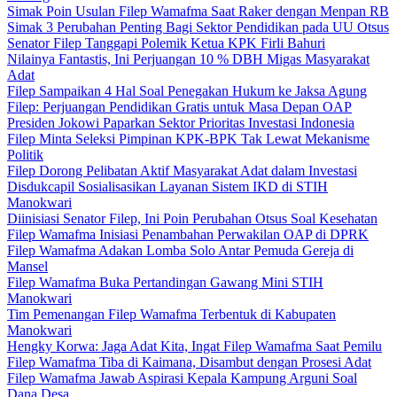
Simak Poin Usulan Filep Wamafma Saat Raker dengan Menpan RB
Simak 3 Perubahan Penting Bagi Sektor Pendidikan pada UU Otsus
Senator Filep Tanggapi Polemik Ketua KPK Firli Bahuri
Nilainya Fantastis, Ini Perjuangan 10 % DBH Migas Masyarakat
Adat
Filep Sampaikan 4 Hal Soal Penegakan Hukum ke Jaksa Agung
Filep: Perjuangan Pendidikan Gratis untuk Masa Depan OAP
Presiden Jokowi Paparkan Sektor Prioritas Investasi Indonesia
Filep Minta Seleksi Pimpinan KPK-BPK Tak Lewat Mekanisme
Politik
Filep Dorong Pelibatan Aktif Masyarakat Adat dalam Investasi
Disdukcapil Sosialisasikan Layanan Sistem IKD di STIH
Manokwari
Diinisiasi Senator Filep, Ini Poin Perubahan Otsus Soal Kesehatan
Filep Wamafma Inisiasi Penambahan Perwakilan OAP di DPRK
Filep Wamafma Adakan Lomba Solo Antar Pemuda Gereja di
Mansel
Filep Wamafma Buka Pertandingan Gawang Mini STIH
Manokwari
Tim Pemenangan Filep Wamafma Terbentuk di Kabupaten
Manokwari
Hengky Korwa: Jaga Adat Kita, Ingat Filep Wamafma Saat Pemilu
Filep Wamafma Tiba di Kaimana, Disambut dengan Prosesi Adat
Filep Wamafma Jawab Aspirasi Kepala Kampung Arguni Soal
Dana Desa