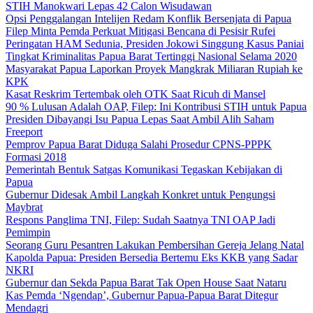
STIH Manokwari Lepas 42 Calon Wisudawan
Opsi Penggalangan Intelijen Redam Konflik Bersenjata di Papua
Filep Minta Pemda Perkuat Mitigasi Bencana di Pesisir Rufei
Peringatan HAM Sedunia, Presiden Jokowi Singgung Kasus Paniai
Tingkat Kriminalitas Papua Barat Tertinggi Nasional Selama 2020
Masyarakat Papua Laporkan Proyek Mangkrak Miliaran Rupiah ke
KPK
Kasat Reskrim Tertembak oleh OTK Saat Ricuh di Mansel
90 % Lulusan Adalah OAP, Filep: Ini Kontribusi STIH untuk Papua
Presiden Dibayangi Isu Papua Lepas Saat Ambil Alih Saham
Freeport
Pemprov Papua Barat Diduga Salahi Prosedur CPNS-PPPK
Formasi 2018
Pemerintah Bentuk Satgas Komunikasi Tegaskan Kebijakan di
Papua
Gubernur Didesak Ambil Langkah Konkret untuk Pengungsi
Maybrat
Respons Panglima TNI, Filep: Sudah Saatnya TNI OAP Jadi
Pemimpin
Seorang Guru Pesantren Lakukan Pembersihan Gereja Jelang Natal
Kapolda Papua: Presiden Bersedia Bertemu Eks KKB yang Sadar
NKRI
Gubernur dan Sekda Papua Barat Tak Open House Saat Nataru
Kas Pemda ‘Ngendap’, Gubernur Papua-Papua Barat Ditegur
Mendagri