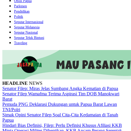
Otsus Papua
Parlemen
Pendidikan
Politik
Seputar Internasional
Seputar Melanesia
Seputar Nasional
Seputar Teluk Bintuni
Traveling
HEADLINE
NEWS
Senator Filep: Miras Jelas Sumbang Angka Kematian di Papua
Senator Filep Wamafma Terima Aspirasi Tim DOB Manokwari
Barat
Pemuda PNG Deklarasi Dukungan untuk Papua Barat Lawan
TNI/Polri
Simak Opini Senator Filep Soal Cita-Cita Kedamaian di Tanah
Papua
Hindari Bias Definisi, Filep: Perlu Definisi Khusus Afiliasi KKB
Minta Operasi Militer Dihentikan, KKB Ancam Perang Serentak