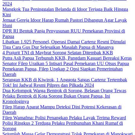
2024
Mangkok Tua Peninggalan Belanda di Idoor Terjaga Baik Hingga
Kini
Jemaat Gereja Idoor Harap Rumah Pastori Dibangun Agar Layak
Huni
DPR RI Bentuk Panja Penyusunan RUU Pemekaran Provinsi di
Papua
Libatkan 1.925 Personel, Operasi Damai Cartenz Resmi Dimulai
Tiga Cara Gus Dur Selesaikan Masalah Papua di Masanya
4 Prajurit TNI di Maybrat Sorong Selatan Ditembak KKB
Putra Asli Papua Terbunuh KKB, Pangdam Kasuari Bereaksi Keras
Senator Filep Uraikan 5 Intisari Pasal Pemekaran UU Otsus Papua
Pemekaran Papua, Filep Ungkap 2 Opsi Siapkan Pemerintahan
Daerah
Serangan KKB di Kiwirok, 1 Anggota Satgas Cartenz Tertembak
Tok! Ini Jadwal Resmi Pilpres dan Pilkada 2024
Dua Kelompok Warga Bentrok di Sorong, Belasan Orang Tewas
Pelaku Bentrok di Kota Sorong Bukan Orang Papua, Ini
Kronologinya
Filep Harap Aparat Mampu Deteksi Dini Potensi Kekerasan di
Daerah
Filep Wamafma: Polisi Penangkap Pelaku Layak Terima Reward
Polisi Ringkus 2 Terduga Pelaku Pembunuhan Khani Rumaf di
Sorong
Sejumlah Massa Gelar Demonstrasi Tolak Pemekaran di Manokwari