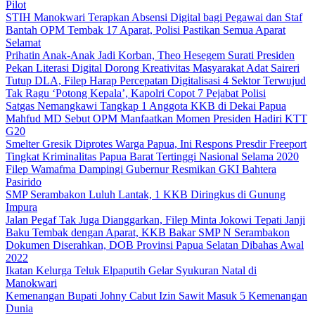
Pilot
STIH Manokwari Terapkan Absensi Digital bagi Pegawai dan Staf
Bantah OPM Tembak 17 Aparat, Polisi Pastikan Semua Aparat
Selamat
Prihatin Anak-Anak Jadi Korban, Theo Hesegem Surati Presiden
Pekan Literasi Digital Dorong Kreativitas Masyarakat Adat Saireri
Tutup DLA, Filep Harap Percepatan Digitalisasi 4 Sektor Terwujud
Tak Ragu ‘Potong Kepala’, Kapolri Copot 7 Pejabat Polisi
Satgas Nemangkawi Tangkap 1 Anggota KKB di Dekai Papua
Mahfud MD Sebut OPM Manfaatkan Momen Presiden Hadiri KTT
G20
Smelter Gresik Diprotes Warga Papua, Ini Respons Presdir Freeport
Tingkat Kriminalitas Papua Barat Tertinggi Nasional Selama 2020
Filep Wamafma Dampingi Gubernur Resmikan GKI Bahtera
Pasirido
SMP Serambakon Luluh Lantak, 1 KKB Diringkus di Gunung
Impura
Jalan Pegaf Tak Juga Dianggarkan, Filep Minta Jokowi Tepati Janji
Baku Tembak dengan Aparat, KKB Bakar SMP N Serambakon
Dokumen Diserahkan, DOB Provinsi Papua Selatan Dibahas Awal
2022
Ikatan Kelurga Teluk Elpaputih Gelar Syukuran Natal di
Manokwari
Kemenangan Bupati Johny Cabut Izin Sawit Masuk 5 Kemenangan
Dunia