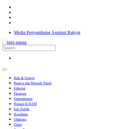
Media Penyambung Aspirasi Rakyat
Biak & Supiori
Budaya dan Biografi Tokoh
Editorial
Ekonomi
Entertainment
Hukum & HAM
Info Publik
Kesehatan
Olahraga
Opini