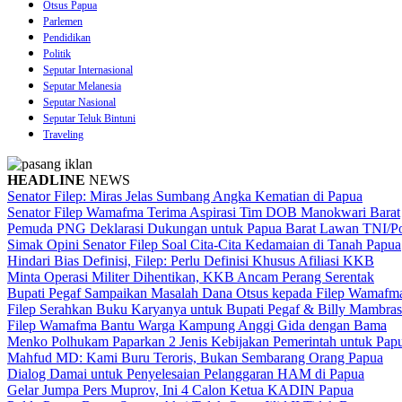
Otsus Papua
Parlemen
Pendidikan
Politik
Seputar Internasional
Seputar Melanesia
Seputar Nasional
Seputar Teluk Bintuni
Traveling
HEADLINE
NEWS
Senator Filep: Miras Jelas Sumbang Angka Kematian di Papua
Senator Filep Wamafma Terima Aspirasi Tim DOB Manokwari Barat
Pemuda PNG Deklarasi Dukungan untuk Papua Barat Lawan TNI/Po
Simak Opini Senator Filep Soal Cita-Cita Kedamaian di Tanah Papua
Hindari Bias Definisi, Filep: Perlu Definisi Khusus Afiliasi KKB
Minta Operasi Militer Dihentikan, KKB Ancam Perang Serentak
Bupati Pegaf Sampaikan Masalah Dana Otsus kepada Filep Wamafm
Filep Serahkan Buku Karyanya untuk Bupati Pegaf & Billy Mambras
Filep Wamafma Bantu Warga Kampung Anggi Gida dengan Bama
Menko Polhukam Paparkan 2 Jenis Kebijakan Pemerintah untuk Pap
Mahfud MD: Kami Buru Teroris, Bukan Sembarang Orang Papua
Dialog Damai untuk Penyelesaian Pelanggaran HAM di Papua
Gelar Jumpa Pers Muprov, Ini 4 Calon Ketua KADIN Papua