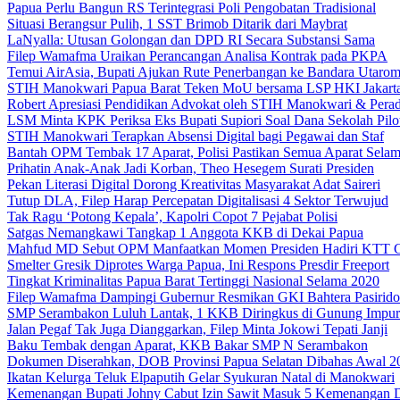
Papua Perlu Bangun RS Terintegrasi Poli Pengobatan Tradisional
Situasi Berangsur Pulih, 1 SST Brimob Ditarik dari Maybrat
LaNyalla: Utusan Golongan dan DPD RI Secara Substansi Sama
Filep Wamafma Uraikan Perancangan Analisa Kontrak pada PKPA
Temui AirAsia, Bupati Ajukan Rute Penerbangan ke Bandara Utaro
STIH Manokwari Papua Barat Teken MoU bersama LSP HKI Jakart
Robert Apresiasi Pendidikan Advokat oleh STIH Manokwari & Perad
LSM Minta KPK Periksa Eks Bupati Supiori Soal Dana Sekolah Pilo
STIH Manokwari Terapkan Absensi Digital bagi Pegawai dan Staf
Bantah OPM Tembak 17 Aparat, Polisi Pastikan Semua Aparat Selam
Prihatin Anak-Anak Jadi Korban, Theo Hesegem Surati Presiden
Pekan Literasi Digital Dorong Kreativitas Masyarakat Adat Saireri
Tutup DLA, Filep Harap Percepatan Digitalisasi 4 Sektor Terwujud
Tak Ragu ‘Potong Kepala’, Kapolri Copot 7 Pejabat Polisi
Satgas Nemangkawi Tangkap 1 Anggota KKB di Dekai Papua
Mahfud MD Sebut OPM Manfaatkan Momen Presiden Hadiri KTT 
Smelter Gresik Diprotes Warga Papua, Ini Respons Presdir Freeport
Tingkat Kriminalitas Papua Barat Tertinggi Nasional Selama 2020
Filep Wamafma Dampingi Gubernur Resmikan GKI Bahtera Pasirido
SMP Serambakon Luluh Lantak, 1 KKB Diringkus di Gunung Impur
Jalan Pegaf Tak Juga Dianggarkan, Filep Minta Jokowi Tepati Janji
Baku Tembak dengan Aparat, KKB Bakar SMP N Serambakon
Dokumen Diserahkan, DOB Provinsi Papua Selatan Dibahas Awal 2
Ikatan Kelurga Teluk Elpaputih Gelar Syukuran Natal di Manokwari
Kemenangan Bupati Johny Cabut Izin Sawit Masuk 5 Kemenangan 