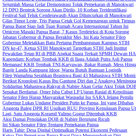
Sejumlah Massa Gelar Demonstrasi Tolak Pemekaran di Manokwari
12 DPO Bentrok Sorong Akan Dirilis, 10 Korban Teridentifikasi
Festival Sail Teluk Cenderawasih Akan Diluncurkan di Manokwari
Gilas Timor Leste, Trio Papua Cetak Gol Kemenangan untuk Timnas
Papua Barat Siap Jadi Tuan Rumah Acara Internasional Tahun Ini
Omicron Masuki Papua Barat, 7 Kasus Terdeteksi di Kota Sorong
Jabatan Gubernur di Papua Berakhir Mei, Ini Kata Senator Filep
Gubernur Meletakkan Batu Pertama Pembangunan Kampus STIH
DN ke-47, Ketua STIH Manokwari Targetkan STIH Jadi Institut
Pewakilan Tetap RI di PBB Angkat Suara Terkait SPMH Dewan 
Kapendam: Korban Tembak KKB di Ilaga Adalah Putra Asli Papua
Memanas! KKB Tembak TNI-Karyawan, Bakar Rumah, Mess Hingg
Banjir Landa Kampung Idoor, Warga Butuh Bantuan Logistik
Filep Wamafma Serahkan Beasiswa Bagi 43 Mahasiswa STIH Momi
Berikut Kronologi Kasus Ibu Gantung Diri dan 2 Anaknya Meningga
Solidaritas Mahasiswa-Rakyat di Nabire Akan Gelar Aksi Tolak DO
Sepakat Berdamai, Omer Isba Cabut LP Ujaran Rasial di Kepolisian
Senator Filep Harap Masyarakat Waspadai Isu SARA Jelang Pemilu
Gubernur Lukas Undang Presiden Putin ke Papua, Ini yang Dibahas
Anggota Baleg DPR RI Usulkan RUU Provinsi Kepulauan Papua Ut
Lagi, Satu Anggota Koramil Yalimo Gugur Ditembak KKB
Aksi Damai Penolakan DOB di Nabire Berujung Ricuh
Ini Sikap Senator Filep Tentang Pemekaran Papua
Haris Tahir: Desa Digital Optimalkan Potensi Ekonomi Pedesaan
Ketua Tim Pemekaran Papua Barat Daya Mengundurkan Diri