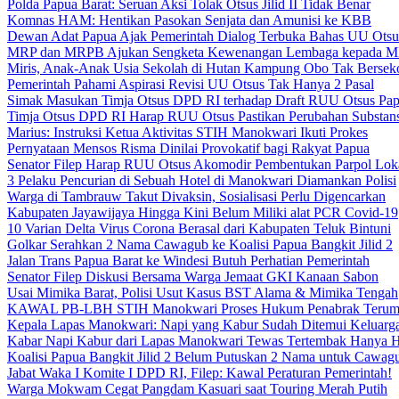
Polda Papua Barat: Seruan Aksi Tolak Otsus Jilid II Tidak Benar
Komnas HAM: Hentikan Pasokan Senjata dan Amunisi ke KBB
Dewan Adat Papua Ajak Pemerintah Dialog Terbuka Bahas UU Otsu
MRP dan MRPB Ajukan Sengketa Kewenangan Lembaga kepada 
Miris, Anak-Anak Usia Sekolah di Hutan Kampung Obo Tak Bersek
Pemerintah Pahami Aspirasi Revisi UU Otsus Tak Hanya 2 Pasal
Simak Masukan Timja Otsus DPD RI terhadap Draft RUU Otsus Pa
Timja Otsus DPD RI Harap RUU Otsus Pastikan Perubahan Substans
Marius: Instruksi Ketua Aktivitas STIH Manokwari Ikuti Prokes
Pernyataan Mensos Risma Dinilai Provokatif bagi Rakyat Papua
Senator Filep Harap RUU Otsus Akomodir Pembentukan Parpol Lok
3 Pelaku Pencurian di Sebuah Hotel di Manokwari Diamankan Polisi
Warga di Tambrauw Takut Divaksin, Sosialisasi Perlu Digencarkan
Kabupaten Jayawijaya Hingga Kini Belum Miliki alat PCR Covid-19
10 Varian Delta Virus Corona Berasal dari Kabupaten Teluk Bintuni
Golkar Serahkan 2 Nama Cawagub ke Koalisi Papua Bangkit Jilid 2
Jalan Trans Papua Barat ke Windesi Butuh Perhatian Pemerintah
Senator Filep Diskusi Bersama Warga Jemaat GKI Kanaan Sabon
Usai Mimika Barat, Polisi Usut Kasus BST Alama & Mimika Tengah
KAWAL PB-LBH STIH Manokwari Proses Hukum Penabrak Terum
Kepala Lapas Manokwari: Napi yang Kabur Sudah Ditemui Keluarg
Kabar Napi Kabur dari Lapas Manokwari Tewas Tertembak Hanya 
Koalisi Papua Bangkit Jilid 2 Belum Putuskan 2 Nama untuk Cawag
Jabat Waka I Komite I DPD RI, Filep: Kawal Peraturan Pemerintah!
Warga Mokwam Cegat Pangdam Kasuari saat Touring Merah Putih