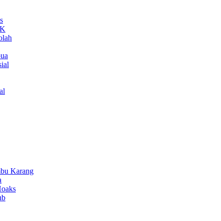
s
MK
olah
pua
ial
al
bu Karang
a
Hoaks
ub