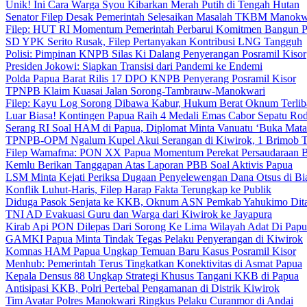
Unik! Ini Cara Warga Syou Kibarkan Merah Putih di Tengah Hutan
Senator Filep Desak Pemerintah Selesaikan Masalah TKBM Manokw
Filep: HUT RI Momentum Pemerintah Perbarui Komitmen Bangun 
SD YPK Serito Rusak, Filep Pertanyakan Kontribusi LNG Tangguh
Polisi: Pimpinan KNPB Silas Ki Dalang Penyerangan Posramil Kisor
Presiden Jokowi: Siapkan Transisi dari Pandemi ke Endemi
Polda Papua Barat Rilis 17 DPO KNPB Penyerang Posramil Kisor
TPNPB Klaim Kuasai Jalan Sorong-Tambrauw-Manokwari
Filep: Kayu Log Sorong Dibawa Kabur, Hukum Berat Oknum Terlib
Luar Biasa! Kontingen Papua Raih 4 Medali Emas Cabor Sepatu Ro
Serang RI Soal HAM di Papua, Diplomat Minta Vanuatu ‘Buka Mata
TPNPB-OPM Ngalum Kupel Akui Serangan di Kiwirok, 1 Brimob 
Filep Wamafma: PON XX Papua Momentum Perekat Persaudaraan 
Kemlu Berikan Tanggapan Atas Laporan PBB Soal Aktivis Papua
LSM Minta Kejati Periksa Dugaan Penyelewengan Dana Otsus di Bi
Konflik Luhut-Haris, Filep Harap Fakta Terungkap ke Publik
Diduga Pasok Senjata ke KKB, Oknum ASN Pemkab Yahukimo Dit
TNI AD Evakuasi Guru dan Warga dari Kiwirok ke Jayapura
Kirab Api PON Dilepas Dari Sorong Ke Lima Wilayah Adat Di Papu
GAMKI Papua Minta Tindak Tegas Pelaku Penyerangan di Kiwirok
Komnas HAM Papua Ungkap Temuan Baru Kasus Posramil Kisor
Menhub: Pemerintah Terus Tingkatkan Konektivitas di Asmat Papua
Kepala Densus 88 Ungkap Strategi Khusus Tangani KKB di Papua
Antisipasi KKB, Polri Pertebal Pengamanan di Distrik Kiwirok
Tim Avatar Polres Manokwari Ringkus Pelaku Curanmor di Andai