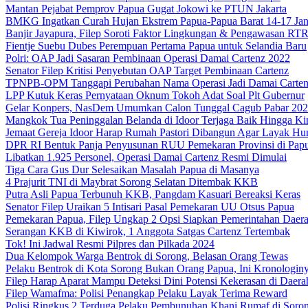
Mantan Pejabat Pemprov Papua Gugat Jokowi ke PTUN Jakarta
BMKG Ingatkan Curah Hujan Ekstrem Papua-Papua Barat 14-17 Jan
Banjir Jayapura, Filep Soroti Faktor Lingkungan & Pengawasan R
Fientje Suebu Dubes Perempuan Pertama Papua untuk Selandia Baru
Polri: OAP Jadi Sasaran Pembinaan Operasi Damai Cartenz 2022
Senator Filep Kritisi Penyebutan OAP Target Pembinaan Cartenz
TPNPB-OPM Tanggapi Perubahan Nama Operasi Jadi Damai Carte
LPP Kutuk Keras Pernyataan Oknum Tokoh Adat Soal Plt Gubernur
Gelar Konpers, NasDem Umumkan Calon Tunggal Cagub Pabar 20
Mangkok Tua Peninggalan Belanda di Idoor Terjaga Baik Hingga Ki
Jemaat Gereja Idoor Harap Rumah Pastori Dibangun Agar Layak Hu
DPR RI Bentuk Panja Penyusunan RUU Pemekaran Provinsi di Pap
Libatkan 1.925 Personel, Operasi Damai Cartenz Resmi Dimulai
Tiga Cara Gus Dur Selesaikan Masalah Papua di Masanya
4 Prajurit TNI di Maybrat Sorong Selatan Ditembak KKB
Putra Asli Papua Terbunuh KKB, Pangdam Kasuari Bereaksi Keras
Senator Filep Uraikan 5 Intisari Pasal Pemekaran UU Otsus Papua
Pemekaran Papua, Filep Ungkap 2 Opsi Siapkan Pemerintahan Daer
Serangan KKB di Kiwirok, 1 Anggota Satgas Cartenz Tertembak
Tok! Ini Jadwal Resmi Pilpres dan Pilkada 2024
Dua Kelompok Warga Bentrok di Sorong, Belasan Orang Tewas
Pelaku Bentrok di Kota Sorong Bukan Orang Papua, Ini Kronologin
Filep Harap Aparat Mampu Deteksi Dini Potensi Kekerasan di Daera
Filep Wamafma: Polisi Penangkap Pelaku Layak Terima Reward
Polisi Ringkus 2 Terduga Pelaku Pembunuhan Khani Rumaf di Soro