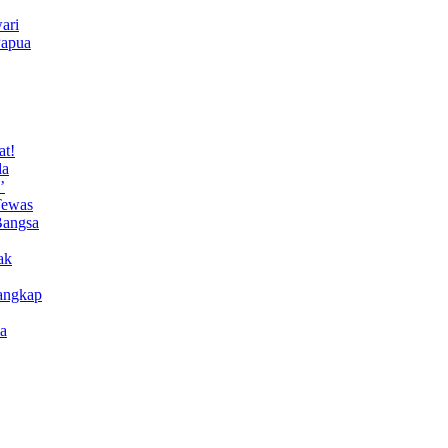
ari
Papua
at!
da
’
Tewas
Bangsa
ak
angkap
a