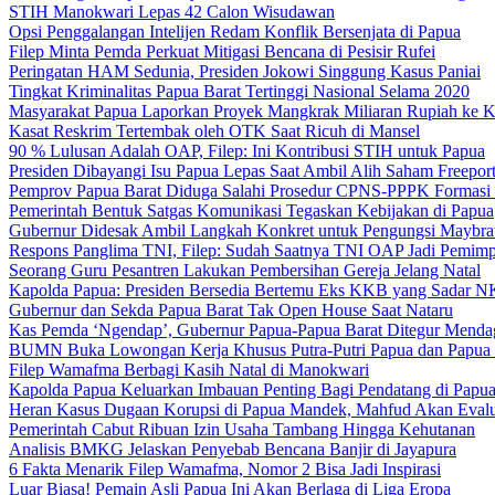
STIH Manokwari Lepas 42 Calon Wisudawan
Opsi Penggalangan Intelijen Redam Konflik Bersenjata di Papua
Filep Minta Pemda Perkuat Mitigasi Bencana di Pesisir Rufei
Peringatan HAM Sedunia, Presiden Jokowi Singgung Kasus Paniai
Tingkat Kriminalitas Papua Barat Tertinggi Nasional Selama 2020
Masyarakat Papua Laporkan Proyek Mangkrak Miliaran Rupiah ke
Kasat Reskrim Tertembak oleh OTK Saat Ricuh di Mansel
90 % Lulusan Adalah OAP, Filep: Ini Kontribusi STIH untuk Papua
Presiden Dibayangi Isu Papua Lepas Saat Ambil Alih Saham Freepor
Pemprov Papua Barat Diduga Salahi Prosedur CPNS-PPPK Formasi
Pemerintah Bentuk Satgas Komunikasi Tegaskan Kebijakan di Papua
Gubernur Didesak Ambil Langkah Konkret untuk Pengungsi Maybra
Respons Panglima TNI, Filep: Sudah Saatnya TNI OAP Jadi Pemimp
Seorang Guru Pesantren Lakukan Pembersihan Gereja Jelang Natal
Kapolda Papua: Presiden Bersedia Bertemu Eks KKB yang Sadar 
Gubernur dan Sekda Papua Barat Tak Open House Saat Nataru
Kas Pemda ‘Ngendap’, Gubernur Papua-Papua Barat Ditegur Menda
BUMN Buka Lowongan Kerja Khusus Putra-Putri Papua dan Papua 
Filep Wamafma Berbagi Kasih Natal di Manokwari
Kapolda Papua Keluarkan Imbauan Penting Bagi Pendatang di Papu
Heran Kasus Dugaan Korupsi di Papua Mandek, Mahfud Akan Evalu
Pemerintah Cabut Ribuan Izin Usaha Tambang Hingga Kehutanan
Analisis BMKG Jelaskan Penyebab Bencana Banjir di Jayapura
6 Fakta Menarik Filep Wamafma, Nomor 2 Bisa Jadi Inspirasi
Luar Biasa! Pemain Asli Papua Ini Akan Berlaga di Liga Eropa