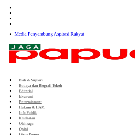
Media Penyambung Aspirasi Rakyat
Biak & Supiori
Budaya dan Biografi Tokoh
Editorial
Ekonomi
Entertainment
Hukum & HAM
Info Publik
Kesehatan
Olahraga
Opini
Otsus Papua