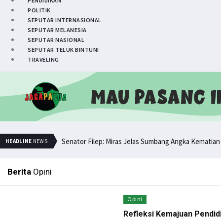
PENDIDIKAN
POLITIK
SEPUTAR INTERNASIONAL
SEPUTAR MELANESIA
SEPUTAR NASIONAL
SEPUTAR TELUK BINTUNI
TRAVELING
Senator Filep: Miras Jelas Sumbang Angka Kematian
HEADLINE
NEWS
Senator Filep Wamafma Terima Aspirasi Tim DOB Ma
Berita
Opini
Pemuda PNG Deklarasi Dukungan untuk Papua Barat
Simak Opini Senator Filep Soal Cita-Cita Kedamaian 
Opini
Hindari Bias Definisi, Filep: Perlu Definisi Khusus Af
Refleksi Kemajuan Pendid
Minta Operasi Militer Dihentikan, KKB Ancam Peran