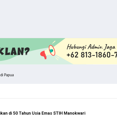
 di Papua
nokwari Barat
 Lawan TNI/Polri
di Tanah Papua
iliasi KKB
ikan di 50 Tahun Usia Emas STIH Manokwari
g Serentak