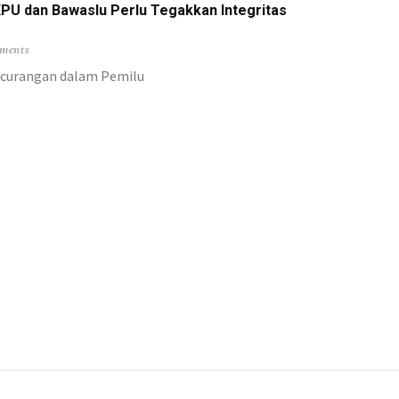
KPU dan Bawaslu Perlu Tegakkan Integritas
ma untuk Cawagub
ments
an Pemerintah!
kecurangan dalam Pemilu
g Merah Putih
Tengah Hutan
ah TKBM Manokwari
itmen Bangun Papua
i LNG Tangguh
Posramil Kisor
Endemi
ramil Kisor
wari
 Oknum Terlibat!
bor Sepatu Roda
tu ‘Buka Mata’