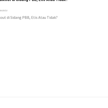
bahan Substansial
uti Prokes
ments
ut di Sidang PBB, Etis Atau Tidak?
akyat Papua
kan Parpol Lokal
amankan Polisi
u Digencarkan
 PCR Covid-19
 Teluk Bintuni
ngkit Jilid 2
n Pemerintah
anaan Sabon
Mimika Tengah
abrak Terumbu Karang
temui Keluarga
tembak Hanya Hoaks