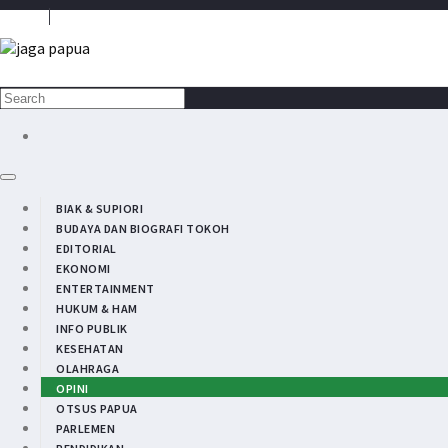
Media Penyambung Aspirasi Rakyat
BIAK & SUPIORI
BUDAYA DAN BIOGRAFI TOKOH
EDITORIAL
EKONOMI
ENTERTAINMENT
HUKUM & HAM
INFO PUBLIK
KESEHATAN
OLAHRAGA
OPINI
OTSUS PAPUA
PARLEMEN