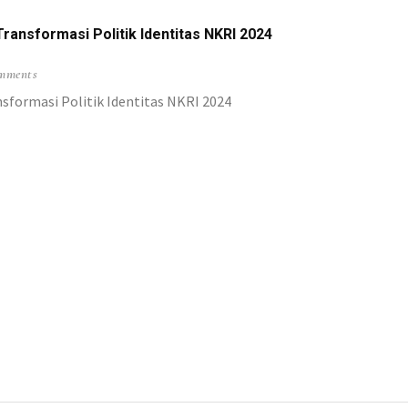
aybrat
ansformasi Politik Identitas NKRI 2024
tansi Sama
mments
ak pada PKPA
formasi Politik Identitas NKRI 2024
 Bandara Utarom
SP HKI Jakarta
okwari & Peradi
 Sekolah Pilot
wai dan Staf
ua Aparat Selamat
ti Presiden
 Adat Saireri
ektor Terwujud
lisi
ai Papua