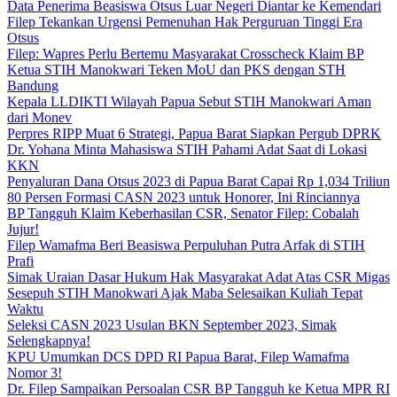
Data Penerima Beasiswa Otsus Luar Negeri Diantar ke Kemendari
Filep Tekankan Urgensi Pemenuhan Hak Perguruan Tinggi Era
Otsus
Filep: Wapres Perlu Bertemu Masyarakat Crosscheck Klaim BP
Ketua STIH Manokwari Teken MoU dan PKS dengan STH
Bandung
Kepala LLDIKTI Wilayah Papua Sebut STIH Manokwari Aman
dari Monev
Perpres RIPP Muat 6 Strategi, Papua Barat Siapkan Pergub DPRK
Dr. Yohana Minta Mahasiswa STIH Pahami Adat Saat di Lokasi
KKN
Penyaluran Dana Otsus 2023 di Papua Barat Capai Rp 1,034 Triliun
80 Persen Formasi CASN 2023 untuk Honorer, Ini Rinciannya
BP Tangguh Klaim Keberhasilan CSR, Senator Filep: Cobalah
Jujur!
Filep Wamafma Beri Beasiswa Perpuluhan Putra Arfak di STIH
Prafi
Simak Uraian Dasar Hukum Hak Masyarakat Adat Atas CSR Migas
Sesepuh STIH Manokwari Ajak Maba Selesaikan Kuliah Tepat
Waktu
Seleksi CASN 2023 Usulan BKN September 2023, Simak
Selengkapnya!
KPU Umumkan DCS DPD RI Papua Barat, Filep Wamafma
Nomor 3!
Dr. Filep Sampaikan Persoalan CSR BP Tangguh ke Ketua MPR RI