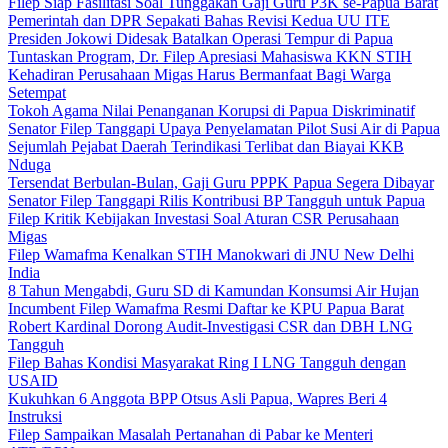
Filep Siap Fasilitasi Soal Tunggakan Gaji Guru P3K se-Papua Barat
Pemerintah dan DPR Sepakati Bahas Revisi Kedua UU ITE
Presiden Jokowi Didesak Batalkan Operasi Tempur di Papua
Tuntaskan Program, Dr. Filep Apresiasi Mahasiswa KKN STIH
Kehadiran Perusahaan Migas Harus Bermanfaat Bagi Warga
Setempat
Tokoh Agama Nilai Penanganan Korupsi di Papua Diskriminatif
Senator Filep Tanggapi Upaya Penyelamatan Pilot Susi Air di Papua
Sejumlah Pejabat Daerah Terindikasi Terlibat dan Biayai KKB
Nduga
Tersendat Berbulan-Bulan, Gaji Guru PPPK Papua Segera Dibayar
Senator Filep Tanggapi Rilis Kontribusi BP Tangguh untuk Papua
Filep Kritik Kebijakan Investasi Soal Aturan CSR Perusahaan
Migas
Filep Wamafma Kenalkan STIH Manokwari di JNU New Delhi
India
8 Tahun Mengabdi, Guru SD di Kamundan Konsumsi Air Hujan
Incumbent Filep Wamafma Resmi Daftar ke KPU Papua Barat
Robert Kardinal Dorong Audit-Investigasi CSR dan DBH LNG
Tangguh
Filep Bahas Kondisi Masyarakat Ring I LNG Tangguh dengan
USAID
Kukuhkan 6 Anggota BPP Otsus Asli Papua, Wapres Beri 4
Instruksi
Filep Sampaikan Masalah Pertanahan di Pabar ke Menteri