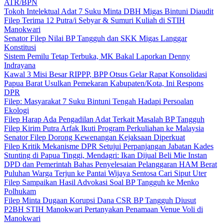
ATR/BPN
Tokoh Intelektual Adat 7 Suku Minta DBH Migas Bintuni Diaudit
Filep Terima 12 Putra/i Sebyar & Sumuri Kuliah di STIH
Manokwari
Senator Filep Nilai BP Tangguh dan SKK Migas Langgar
Konstitusi
Sistem Pemilu Tetap Terbuka, MK Bakal Laporkan Denny
Indrayana
Kawal 3 Misi Besar RIPPP, BPP Otsus Gelar Rapat Konsolidasi
Papua Barat Usulkan Pemekaran Kabupaten/Kota, Ini Respons
DPR
Filep: Masyarakat 7 Suku Bintuni Tengah Hadapi Persoalan
Ekologi
Filep Harap Ada Pengadilan Adat Terkait Masalah BP Tangguh
Filep Kirim Putra Arfak Ikuti Program Perkuliahan ke Malaysia
Senator Filep Dorong Kewenangan Kejaksaan Diperkuat
Filep Kritik Mekanisme DPR Setujui Perpanjangan Jabatan Kades
Stunting di Papua Tinggi, Mendagri: Ikan Dijual Beli Mie Instan
DPD dan Pemerintah Bahas Penyelesaian Pelanggaran HAM Berat
Puluhan Warga Terjun ke Pantai Wijaya Sentosa Cari Siput Uter
Filep Sampaikan Hasil Advokasi Soal BP Tangguh ke Menko
Polhukam
Filep Minta Dugaan Korupsi Dana CSR BP Tangguh Diusut
P2BH STIH Manokwari Pertanyakan Penamaan Venue Voli di
Manokwari