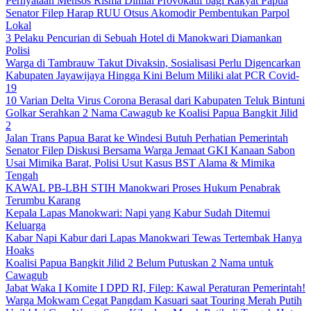
Pernyataan Mensos Risma Dinilai Provokatif bagi Rakyat Papua
Senator Filep Harap RUU Otsus Akomodir Pembentukan Parpol
Lokal
3 Pelaku Pencurian di Sebuah Hotel di Manokwari Diamankan
Polisi
Warga di Tambrauw Takut Divaksin, Sosialisasi Perlu Digencarkan
Kabupaten Jayawijaya Hingga Kini Belum Miliki alat PCR Covid-
19
10 Varian Delta Virus Corona Berasal dari Kabupaten Teluk Bintuni
Golkar Serahkan 2 Nama Cawagub ke Koalisi Papua Bangkit Jilid
2
Jalan Trans Papua Barat ke Windesi Butuh Perhatian Pemerintah
Senator Filep Diskusi Bersama Warga Jemaat GKI Kanaan Sabon
Usai Mimika Barat, Polisi Usut Kasus BST Alama & Mimika
Tengah
KAWAL PB-LBH STIH Manokwari Proses Hukum Penabrak
Terumbu Karang
Kepala Lapas Manokwari: Napi yang Kabur Sudah Ditemui
Keluarga
Kabar Napi Kabur dari Lapas Manokwari Tewas Tertembak Hanya
Hoaks
Koalisi Papua Bangkit Jilid 2 Belum Putuskan 2 Nama untuk
Cawagub
Jabat Waka I Komite I DPD RI, Filep: Kawal Peraturan Pemerintah!
Warga Mokwam Cegat Pangdam Kasuari saat Touring Merah Putih