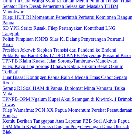
Unik! Ini Cara Warga Syou Kibarkan Merah Putih di Tengah Hutan
Senator Filep Desak Pemerintah Selesaikan Masalah TKBM
Manokwari
Filep: HUT RI Momentum Pemerintah Perbarui Komitmen Bangun
Papua
SD YPK Serito Rusak, Filep Pertanyakan Kontribusi LNG
Tangguh
Polisi: Pimpinan KNPB Silas Ki Dalang Penyerangan Posramil
Kisor
Presiden Jokowi: Siapkan Transisi dari Pandemi ke Endemi
Polda Papua Barat Rilis 17 DPO KNPB Penyerang Posramil Kisor
TPNPB Klaim Kuasai Jalan Sorong-Tambrauw-Manokwari
Filep: Kayu Log Sorong Dibawa Kabur, Hukum Berat Oknum
Terlibat!
Luar Biasa! Kontingen Papua Raih 4 Medali Emas Cabor Sepatu
Roda
Serang RI Soal HAM di Papua, Diplomat Minta Vanuatu ‘Buka
Mata’
TPNPB-OPM Ngalum Kupel Akui Serangan di Kiwirok, 1 Brimob
Tewas
Filep Wamafma: PON XX Papua Momentum Perekat Persaudaraan
Bangsa
Kemlu Berikan Tanggapan Atas Laporan PBB Soal Aktivis Papua
LSM Minta Kejati Periksa Dugaan Penyelewengan Dana Otsus di
Biak