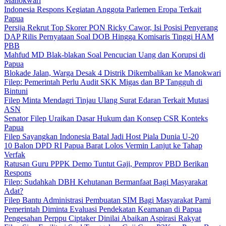
Manokwari
Indonesia Respons Kegiatan Anggota Parlemen Eropa Terkait
Papua
Persija Rekrut Top Skorer PON Ricky Cawor, Isi Posisi Penyerang
DAP Rilis Pernyataan Soal DOB Hingga Komisaris Tinggi HAM
PBB
Mahfud MD Blak-blakan Soal Pencucian Uang dan Korupsi di
Papua
Blokade Jalan, Warga Desak 4 Distrik Dikembalikan ke Manokwari
Filep: Pemerintah Perlu Audit SKK Migas dan BP Tangguh di
Bintuni
Filep Minta Mendagri Tinjau Ulang Surat Edaran Terkait Mutasi
ASN
Senator Filep Uraikan Dasar Hukum dan Konsep CSR Konteks
Papua
Filep Sayangkan Indonesia Batal Jadi Host Piala Dunia U-20
10 Balon DPD RI Papua Barat Lolos Vermin Lanjut ke Tahap
Verfak
Ratusan Guru PPPK Demo Tuntut Gaji, Pemprov PBD Berikan
Respons
Filep: Sudahkah DBH Kehutanan Bermanfaat Bagi Masyarakat
Adat?
Filep Bantu Administrasi Pembuatan SIM Bagi Masyarakat Pami
Pemerintah Diminta Evaluasi Pendekatan Keamanan di Papua
Pengesahan Perppu Ciptaker Dinilai Abaikan Aspirasi Rakyat