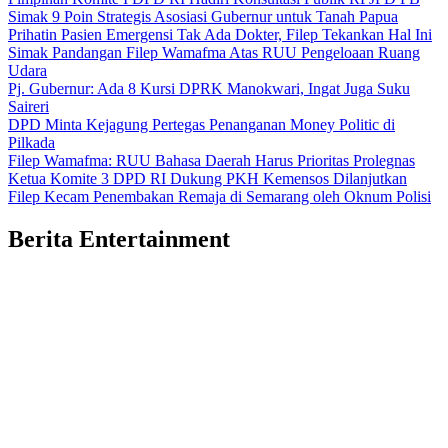
Simak 9 Poin Strategis Asosiasi Gubernur untuk Tanah Papua
Prihatin Pasien Emergensi Tak Ada Dokter, Filep Tekankan Hal Ini
Simak Pandangan Filep Wamafma Atas RUU Pengeloaan Ruang
Udara
Pj. Gubernur: Ada 8 Kursi DPRK Manokwari, Ingat Juga Suku
Saireri
DPD Minta Kejagung Pertegas Penanganan Money Politic di
Pilkada
Filep Wamafma: RUU Bahasa Daerah Harus Prioritas Prolegnas
Ketua Komite 3 DPD RI Dukung PKH Kemensos Dilanjutkan
Filep Kecam Penembakan Remaja di Semarang oleh Oknum Polisi
Berita
Entertainment