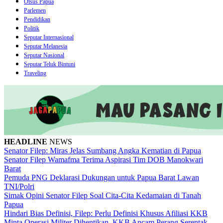
Otsus Papua
Parlemen
Pendidikan
Politik
Seputar Internasional
Seputar Melanesia
Seputar Nasional
Seputar Teluk Bintuni
Traveling
HEADLINE
NEWS
Senator Filep: Miras Jelas Sumbang Angka Kematian di Papua
Senator Filep Wamafma Terima Aspirasi Tim DOB Manokwari
Barat
Pemuda PNG Deklarasi Dukungan untuk Papua Barat Lawan
TNI/Polri
Simak Opini Senator Filep Soal Cita-Cita Kedamaian di Tanah
Papua
Hindari Bias Definisi, Filep: Perlu Definisi Khusus Afiliasi KKB
Minta Operasi Militer Dihentikan, KKB Ancam Perang Serentak