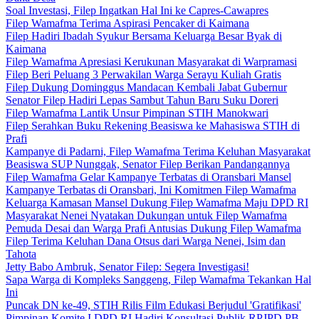
Soal Investasi, Filep Ingatkan Hal Ini ke Capres-Cawapres
Filep Wamafma Terima Aspirasi Pencaker di Kaimana
Filep Hadiri Ibadah Syukur Bersama Keluarga Besar Byak di
Kaimana
Filep Wamafma Apresiasi Kerukunan Masyarakat di Warpramasi
Filep Beri Peluang 3 Perwakilan Warga Serayu Kuliah Gratis
Filep Dukung Dominggus Mandacan Kembali Jabat Gubernur
Senator Filep Hadiri Lepas Sambut Tahun Baru Suku Doreri
Filep Wamafma Lantik Unsur Pimpinan STIH Manokwari
Filep Serahkan Buku Rekening Beasiswa ke Mahasiswa STIH di
Prafi
Kampanye di Padarni, Filep Wamafma Terima Keluhan Masyarakat
Beasiswa SUP Nunggak, Senator Filep Berikan Pandangannya
Filep Wamafma Gelar Kampanye Terbatas di Oransbari Mansel
Kampanye Terbatas di Oransbari, Ini Komitmen Filep Wamafma
Keluarga Kamasan Mansel Dukung Filep Wamafma Maju DPD RI
Masyarakat Nenei Nyatakan Dukungan untuk Filep Wamafma
Pemuda Desai dan Warga Prafi Antusias Dukung Filep Wamafma
Filep Terima Keluhan Dana Otsus dari Warga Nenei, Isim dan
Tahota
Jetty Babo Ambruk, Senator Filep: Segera Investigasi!
Sapa Warga di Kompleks Sanggeng, Filep Wamafma Tekankan Hal
Ini
Puncak DN ke-49, STIH Rilis Film Edukasi Berjudul 'Gratifikasi'
Pimpinan Komite I DPD RI Hadiri Konsultasi Publik RPJPD PB