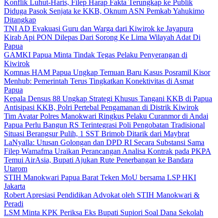
Konflik Luhut-Haris, Filep Harap Fakta Terungkap ke Publik
Diduga Pasok Senjata ke KKB, Oknum ASN Pemkab Yahukimo
Ditangkap
TNI AD Evakuasi Guru dan Warga dari Kiwirok ke Jayapura
Kirab Api PON Dilepas Dari Sorong Ke Lima Wilayah Adat Di
Papua
GAMKI Papua Minta Tindak Tegas Pelaku Penyerangan di
Kiwirok
Komnas HAM Papua Ungkap Temuan Baru Kasus Posramil Kisor
Menhub: Pemerintah Terus Tingkatkan Konektivitas di Asmat
Papua
Kepala Densus 88 Ungkap Strategi Khusus Tangani KKB di Papua
Antisipasi KKB, Polri Pertebal Pengamanan di Distrik Kiwirok
Tim Avatar Polres Manokwari Ringkus Pelaku Curanmor di Andai
Papua Perlu Bangun RS Terintegrasi Poli Pengobatan Tradisional
Situasi Berangsur Pulih, 1 SST Brimob Ditarik dari Maybrat
LaNyalla: Utusan Golongan dan DPD RI Secara Substansi Sama
Filep Wamafma Uraikan Perancangan Analisa Kontrak pada PKPA
Temui AirAsia, Bupati Ajukan Rute Penerbangan ke Bandara
Utarom
STIH Manokwari Papua Barat Teken MoU bersama LSP HKI
Jakarta
Robert Apresiasi Pendidikan Advokat oleh STIH Manokwari &
Peradi
LSM Minta KPK Periksa Eks Bupati Supiori Soal Dana Sekolah