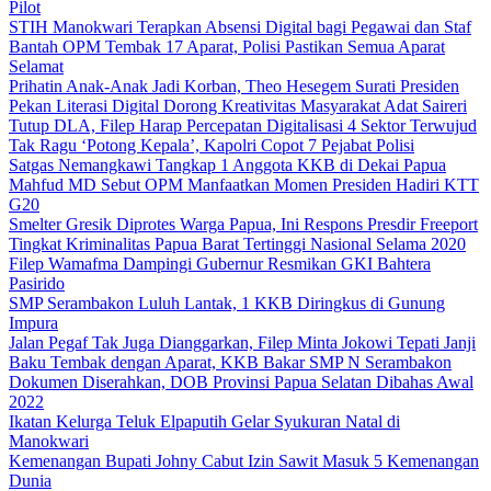
Pilot
STIH Manokwari Terapkan Absensi Digital bagi Pegawai dan Staf
Bantah OPM Tembak 17 Aparat, Polisi Pastikan Semua Aparat
Selamat
Prihatin Anak-Anak Jadi Korban, Theo Hesegem Surati Presiden
Pekan Literasi Digital Dorong Kreativitas Masyarakat Adat Saireri
Tutup DLA, Filep Harap Percepatan Digitalisasi 4 Sektor Terwujud
Tak Ragu ‘Potong Kepala’, Kapolri Copot 7 Pejabat Polisi
Satgas Nemangkawi Tangkap 1 Anggota KKB di Dekai Papua
Mahfud MD Sebut OPM Manfaatkan Momen Presiden Hadiri KTT
G20
Smelter Gresik Diprotes Warga Papua, Ini Respons Presdir Freeport
Tingkat Kriminalitas Papua Barat Tertinggi Nasional Selama 2020
Filep Wamafma Dampingi Gubernur Resmikan GKI Bahtera
Pasirido
SMP Serambakon Luluh Lantak, 1 KKB Diringkus di Gunung
Impura
Jalan Pegaf Tak Juga Dianggarkan, Filep Minta Jokowi Tepati Janji
Baku Tembak dengan Aparat, KKB Bakar SMP N Serambakon
Dokumen Diserahkan, DOB Provinsi Papua Selatan Dibahas Awal
2022
Ikatan Kelurga Teluk Elpaputih Gelar Syukuran Natal di
Manokwari
Kemenangan Bupati Johny Cabut Izin Sawit Masuk 5 Kemenangan
Dunia