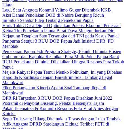
Utara
Lagi, Satu Anggota Koramil Yalimo Gugur Ditembak KKB
Aksi Damai Penolakan DOB di Nabire Berujung Ricuh
Ini Sikap Senator Filep Tentang Pemekaran Papua
Haris Tahir: Desa Digital Optimalkan Potensi Ekonomi Pedesaan
Ketua Tim Pemekaran Papua Barat Daya Mengundurkan Diri
Kejagung Tetapkan Satu Tersangka dari TNI pada Kasus Paniai
Paripurna Setujui 3 RUU DOB Papua Jadi Inisiatif DPR, PD
Menolak
Pemekaran Papua Jadi Program Strategis, Pemilu Diminta Efisien
Gubernur dan Kapolda Resmikan Pura Milik Polda Papua Barat
RUU Pemekaran Diminta Dibatalkan Hingga Respons Para Tokoh
Papua
Majelis Rakyat Papua Temui Menko Polhukam, Ini yang Dibahas
Kapolda Koordinasi dengan Bareskrim Soal Tambang Ilegal
Manokwari
Filep Pertanyakan Kinerja Aparat Soal Tambang Ilegal di
Manokwari
DPR RI Targetkan 3 RUU DOB Papua Disahkan Juni 2022
Posramil di Maybrat Diserang, Pelaku Bersenjata Tajam
Pakar Telematika & Kominfo Respons Foto Viral Anies dengan
Koteka
Sopir Truk yang Hilang Ditemukan Tewas dengan Luka Tembak
Adik Anggota DPRD Sarolangun Diduga Terlibat PETI di