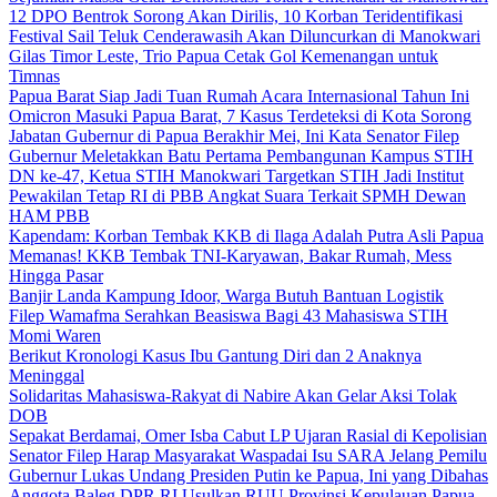
12 DPO Bentrok Sorong Akan Dirilis, 10 Korban Teridentifikasi
Festival Sail Teluk Cenderawasih Akan Diluncurkan di Manokwari
Gilas Timor Leste, Trio Papua Cetak Gol Kemenangan untuk
Timnas
Papua Barat Siap Jadi Tuan Rumah Acara Internasional Tahun Ini
Omicron Masuki Papua Barat, 7 Kasus Terdeteksi di Kota Sorong
Jabatan Gubernur di Papua Berakhir Mei, Ini Kata Senator Filep
Gubernur Meletakkan Batu Pertama Pembangunan Kampus STIH
DN ke-47, Ketua STIH Manokwari Targetkan STIH Jadi Institut
Pewakilan Tetap RI di PBB Angkat Suara Terkait SPMH Dewan
HAM PBB
Kapendam: Korban Tembak KKB di Ilaga Adalah Putra Asli Papua
Memanas! KKB Tembak TNI-Karyawan, Bakar Rumah, Mess
Hingga Pasar
Banjir Landa Kampung Idoor, Warga Butuh Bantuan Logistik
Filep Wamafma Serahkan Beasiswa Bagi 43 Mahasiswa STIH
Momi Waren
Berikut Kronologi Kasus Ibu Gantung Diri dan 2 Anaknya
Meninggal
Solidaritas Mahasiswa-Rakyat di Nabire Akan Gelar Aksi Tolak
DOB
Sepakat Berdamai, Omer Isba Cabut LP Ujaran Rasial di Kepolisian
Senator Filep Harap Masyarakat Waspadai Isu SARA Jelang Pemilu
Gubernur Lukas Undang Presiden Putin ke Papua, Ini yang Dibahas
Anggota Baleg DPR RI Usulkan RUU Provinsi Kepulauan Papua