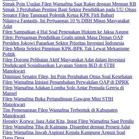
Simak Poin Usulan Filep Wamafma Saat Raker dengan Menpan RB
Simak 3 Perubahan Penting Bagi Sektor Pendidikan pada UU Otsus
Senator Filep Tanggapi Polemik Ketua KPK Firli Bahuri
Nilainya Fantastis, Ini Perjuangan 10 % DBH Migas Masyarakat
Adat
Filep Sampaikan 4 Hal Soal Penegakan Hukum ke Jaksa Agung
Filep: Perjuangan Pendidikan Gratis untuk Masa Depan OAP
Presiden Jokowi Paparkan Sektor Prioritas Investasi Indonesia
Filep Minta Seleksi Pimpinan KPK-BPK Tak Lewat Mekanisme
Politik
Filep Dorong Pelibatan Aktif Masyarakat Adat dalam Investasi
Disdukcapil Sosialisasikan Layanan Sistem IKD di STIH
Manokwari
Diinisiasi Senator Filep, Ini Poin Perubahan Otsus Soal Kesehatan
Filep Wamafma Inisiasi Penambahan Perwakilan OAP di DPRK
Filep Wamafma Adakan Lomba Solo Antar Pemuda Gereja di
Mansel
Filep Wamafma Buka Pertandingan Gawang Mini STIH
Manokwari
Tim Pemenangan Filep Wamafma Terbentuk di Kabupaten
Manokwari
Hengky Korwa: Jaga Adat Kita, Ingat Filep Wamafma Saat Pemilu
Filep Wamafma Tiba di Kaimana, Disambut dengan Prosesi Adat
Filep Wamafma Jawab Aspirasi Kepala Kampung Arguni Soal
Dana Desa