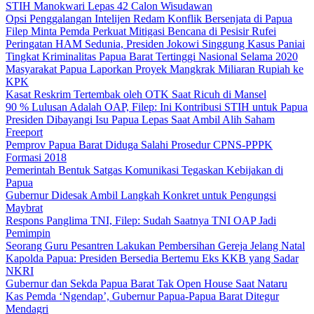
STIH Manokwari Lepas 42 Calon Wisudawan
Opsi Penggalangan Intelijen Redam Konflik Bersenjata di Papua
Filep Minta Pemda Perkuat Mitigasi Bencana di Pesisir Rufei
Peringatan HAM Sedunia, Presiden Jokowi Singgung Kasus Paniai
Tingkat Kriminalitas Papua Barat Tertinggi Nasional Selama 2020
Masyarakat Papua Laporkan Proyek Mangkrak Miliaran Rupiah ke
KPK
Kasat Reskrim Tertembak oleh OTK Saat Ricuh di Mansel
90 % Lulusan Adalah OAP, Filep: Ini Kontribusi STIH untuk Papua
Presiden Dibayangi Isu Papua Lepas Saat Ambil Alih Saham
Freeport
Pemprov Papua Barat Diduga Salahi Prosedur CPNS-PPPK
Formasi 2018
Pemerintah Bentuk Satgas Komunikasi Tegaskan Kebijakan di
Papua
Gubernur Didesak Ambil Langkah Konkret untuk Pengungsi
Maybrat
Respons Panglima TNI, Filep: Sudah Saatnya TNI OAP Jadi
Pemimpin
Seorang Guru Pesantren Lakukan Pembersihan Gereja Jelang Natal
Kapolda Papua: Presiden Bersedia Bertemu Eks KKB yang Sadar
NKRI
Gubernur dan Sekda Papua Barat Tak Open House Saat Nataru
Kas Pemda ‘Ngendap’, Gubernur Papua-Papua Barat Ditegur
Mendagri