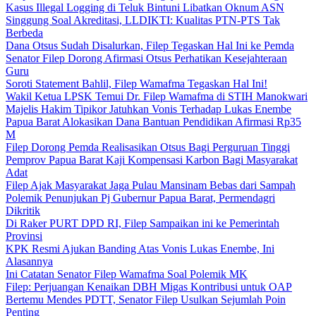
Kasus Illegal Logging di Teluk Bintuni Libatkan Oknum ASN
Singgung Soal Akreditasi, LLDIKTI: Kualitas PTN-PTS Tak
Berbeda
Dana Otsus Sudah Disalurkan, Filep Tegaskan Hal Ini ke Pemda
Senator Filep Dorong Afirmasi Otsus Perhatikan Kesejahteraan
Guru
Soroti Statement Bahlil, Filep Wamafma Tegaskan Hal Ini!
Wakil Ketua LPSK Temui Dr. Filep Wamafma di STIH Manokwari
Majelis Hakim Tipikor Jatuhkan Vonis Terhadap Lukas Enembe
Papua Barat Alokasikan Dana Bantuan Pendidikan Afirmasi Rp35
M
Filep Dorong Pemda Realisasikan Otsus Bagi Perguruan Tinggi
Pemprov Papua Barat Kaji Kompensasi Karbon Bagi Masyarakat
Adat
Filep Ajak Masyarakat Jaga Pulau Mansinam Bebas dari Sampah
Polemik Penunjukan Pj Gubernur Papua Barat, Permendagri
Dikritik
Di Raker PURT DPD RI, Filep Sampaikan ini ke Pemerintah
Provinsi
KPK Resmi Ajukan Banding Atas Vonis Lukas Enembe, Ini
Alasannya
Ini Catatan Senator Filep Wamafma Soal Polemik MK
Filep: Perjuangan Kenaikan DBH Migas Kontribusi untuk OAP
Bertemu Mendes PDTT, Senator Filep Usulkan Sejumlah Poin
Penting