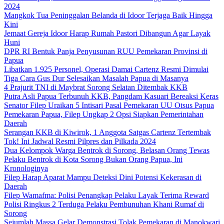
2024
Mangkok Tua Peninggalan Belanda di Idoor Terjaga Baik Hingga
Kini
Jemaat Gereja Idoor Harap Rumah Pastori Dibangun Agar Layak
Huni
DPR RI Bentuk Panja Penyusunan RUU Pemekaran Provinsi di
Papua
Libatkan 1.925 Personel, Operasi Damai Cartenz Resmi Dimulai
Tiga Cara Gus Dur Selesaikan Masalah Papua di Masanya
4 Prajurit TNI di Maybrat Sorong Selatan Ditembak KKB
Putra Asli Papua Terbunuh KKB, Pangdam Kasuari Bereaksi Keras
Senator Filep Uraikan 5 Intisari Pasal Pemekaran UU Otsus Papua
Pemekaran Papua, Filep Ungkap 2 Opsi Siapkan Pemerintahan
Daerah
Serangan KKB di Kiwirok, 1 Anggota Satgas Cartenz Tertembak
Tok! Ini Jadwal Resmi Pilpres dan Pilkada 2024
Dua Kelompok Warga Bentrok di Sorong, Belasan Orang Tewas
Pelaku Bentrok di Kota Sorong Bukan Orang Papua, Ini
Kronologinya
Filep Harap Aparat Mampu Deteksi Dini Potensi Kekerasan di
Daerah
Filep Wamafma: Polisi Penangkap Pelaku Layak Terima Reward
Polisi Ringkus 2 Terduga Pelaku Pembunuhan Khani Rumaf di
Sorong
Sejumlah Massa Gelar Demonstrasi Tolak Pemekaran di Manokwari