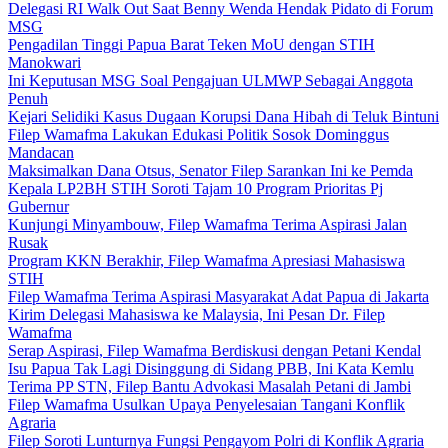
Delegasi RI Walk Out Saat Benny Wenda Hendak Pidato di Forum
MSG
Pengadilan Tinggi Papua Barat Teken MoU dengan STIH
Manokwari
Ini Keputusan MSG Soal Pengajuan ULMWP Sebagai Anggota
Penuh
Kejari Selidiki Kasus Dugaan Korupsi Dana Hibah di Teluk Bintuni
Filep Wamafma Lakukan Edukasi Politik Sosok Dominggus
Mandacan
Maksimalkan Dana Otsus, Senator Filep Sarankan Ini ke Pemda
Kepala LP2BH STIH Soroti Tajam 10 Program Prioritas Pj
Gubernur
Kunjungi Minyambouw, Filep Wamafma Terima Aspirasi Jalan
Rusak
Program KKN Berakhir, Filep Wamafma Apresiasi Mahasiswa
STIH
Filep Wamafma Terima Aspirasi Masyarakat Adat Papua di Jakarta
Kirim Delegasi Mahasiswa ke Malaysia, Ini Pesan Dr. Filep
Wamafma
Serap Aspirasi, Filep Wamafma Berdiskusi dengan Petani Kendal
Isu Papua Tak Lagi Disinggung di Sidang PBB, Ini Kata Kemlu
Terima PP STN, Filep Bantu Advokasi Masalah Petani di Jambi
Filep Wamafma Usulkan Upaya Penyelesaian Tangani Konflik
Agraria
Filep Soroti Lunturnya Fungsi Pengayom Polri di Konflik Agraria