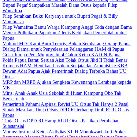
Bupati Pegaf Sampaikan Masalah Dana Otsus kepada Filep
Wamafma
Filep Serahkan Buku Karyanya untuk Bupati Pegaf & Billy
Mambrasar
Filep Wamafma Bantu Warga Kampung Anggi Gida dengan Bama
Menko Polhukam Paparkan 2 Jenis Kebijakan Pemerintah untuk
Papua
Mahfud MD: Kami Buru Teroris, Bukan Sembarang Orang Papua
Dialog Damai untuk Penyelesaian Pelanggaran HAM di Papua
Gelar Jumpa Pers Muprov, Ini 4 Calon Ketua KADIN Papua
Polda Papua Barat: Seruan Aksi Tolak Otsus Jilid II Tidak Benar
Komnas HAM: Hentikan Pasokan Senjata dan Amunisi ke KBB
Dewan Adat Papua Ajak Pemerintah Dialog Terbuka Bahas UU
Otsus
MRP dan MRPB Ajukan Sengketa Kewenangan Lembaga kepada
MK
Miris, Anak-Anak Usia Sekolah di Hutan Kampung Obo Tak
Bersekolah
Pemerintah Pahami Aspirasi Revisi UU Otsus Tak Hanya 2 Pasal
Simak Masukan Timja Otsus DPD RI terhadap Draft RUU Otsus
Papua
Timja Otsus DPD RI Harap RUU Otsus Pastikan Perubahan
Substansial
Marius: Instruksi Ketua Aktivitas STIH Manokwari Ikuti Prokes