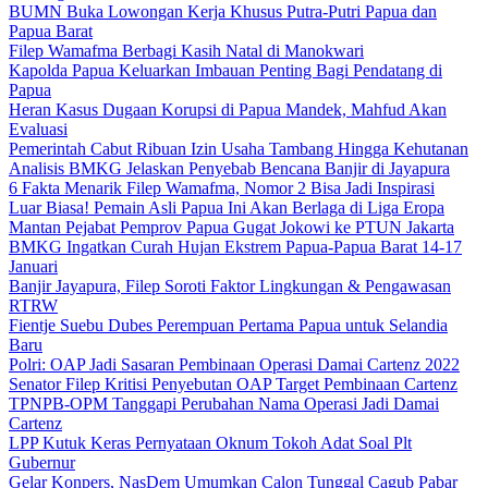
BUMN Buka Lowongan Kerja Khusus Putra-Putri Papua dan
Papua Barat
Filep Wamafma Berbagi Kasih Natal di Manokwari
Kapolda Papua Keluarkan Imbauan Penting Bagi Pendatang di
Papua
Heran Kasus Dugaan Korupsi di Papua Mandek, Mahfud Akan
Evaluasi
Pemerintah Cabut Ribuan Izin Usaha Tambang Hingga Kehutanan
Analisis BMKG Jelaskan Penyebab Bencana Banjir di Jayapura
6 Fakta Menarik Filep Wamafma, Nomor 2 Bisa Jadi Inspirasi
Luar Biasa! Pemain Asli Papua Ini Akan Berlaga di Liga Eropa
Mantan Pejabat Pemprov Papua Gugat Jokowi ke PTUN Jakarta
BMKG Ingatkan Curah Hujan Ekstrem Papua-Papua Barat 14-17
Januari
Banjir Jayapura, Filep Soroti Faktor Lingkungan & Pengawasan
RTRW
Fientje Suebu Dubes Perempuan Pertama Papua untuk Selandia
Baru
Polri: OAP Jadi Sasaran Pembinaan Operasi Damai Cartenz 2022
Senator Filep Kritisi Penyebutan OAP Target Pembinaan Cartenz
TPNPB-OPM Tanggapi Perubahan Nama Operasi Jadi Damai
Cartenz
LPP Kutuk Keras Pernyataan Oknum Tokoh Adat Soal Plt
Gubernur
Gelar Konpers, NasDem Umumkan Calon Tunggal Cagub Pabar