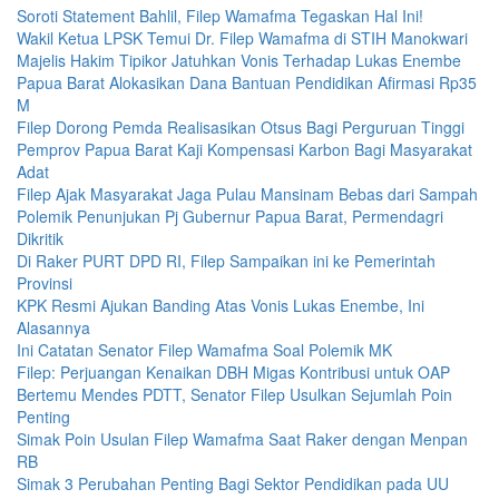
Soroti Statement Bahlil, Filep Wamafma Tegaskan Hal Ini!
Wakil Ketua LPSK Temui Dr. Filep Wamafma di STIH Manokwari
Majelis Hakim Tipikor Jatuhkan Vonis Terhadap Lukas Enembe
Papua Barat Alokasikan Dana Bantuan Pendidikan Afirmasi Rp35
M
Filep Dorong Pemda Realisasikan Otsus Bagi Perguruan Tinggi
Pemprov Papua Barat Kaji Kompensasi Karbon Bagi Masyarakat
Adat
Filep Ajak Masyarakat Jaga Pulau Mansinam Bebas dari Sampah
Polemik Penunjukan Pj Gubernur Papua Barat, Permendagri
Dikritik
Di Raker PURT DPD RI, Filep Sampaikan ini ke Pemerintah
Provinsi
KPK Resmi Ajukan Banding Atas Vonis Lukas Enembe, Ini
Alasannya
Ini Catatan Senator Filep Wamafma Soal Polemik MK
Filep: Perjuangan Kenaikan DBH Migas Kontribusi untuk OAP
Bertemu Mendes PDTT, Senator Filep Usulkan Sejumlah Poin
Penting
Simak Poin Usulan Filep Wamafma Saat Raker dengan Menpan
RB
Simak 3 Perubahan Penting Bagi Sektor Pendidikan pada UU