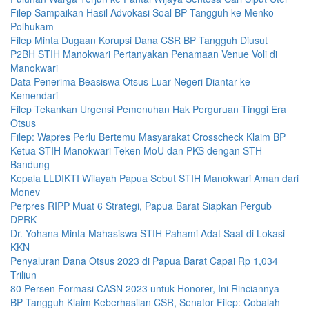
Filep Sampaikan Hasil Advokasi Soal BP Tangguh ke Menko
Polhukam
Filep Minta Dugaan Korupsi Dana CSR BP Tangguh Diusut
P2BH STIH Manokwari Pertanyakan Penamaan Venue Voli di
Manokwari
Data Penerima Beasiswa Otsus Luar Negeri Diantar ke
Kemendari
Filep Tekankan Urgensi Pemenuhan Hak Perguruan Tinggi Era
Otsus
Filep: Wapres Perlu Bertemu Masyarakat Crosscheck Klaim BP
Ketua STIH Manokwari Teken MoU dan PKS dengan STH
Bandung
Kepala LLDIKTI Wilayah Papua Sebut STIH Manokwari Aman dari
Monev
Perpres RIPP Muat 6 Strategi, Papua Barat Siapkan Pergub
DPRK
Dr. Yohana Minta Mahasiswa STIH Pahami Adat Saat di Lokasi
KKN
Penyaluran Dana Otsus 2023 di Papua Barat Capai Rp 1,034
Triliun
80 Persen Formasi CASN 2023 untuk Honorer, Ini Rinciannya
BP Tangguh Klaim Keberhasilan CSR, Senator Filep: Cobalah