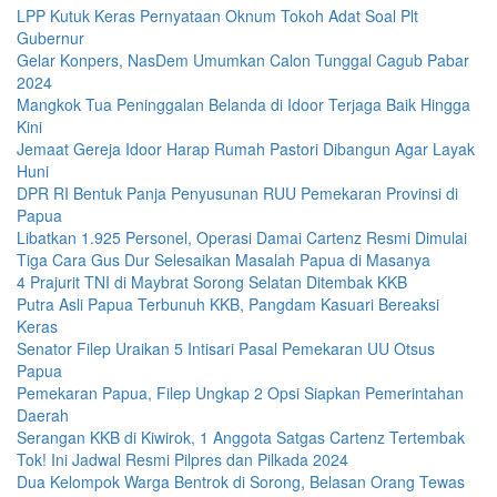
LPP Kutuk Keras Pernyataan Oknum Tokoh Adat Soal Plt
Gubernur
Gelar Konpers, NasDem Umumkan Calon Tunggal Cagub Pabar
2024
Mangkok Tua Peninggalan Belanda di Idoor Terjaga Baik Hingga
Kini
Jemaat Gereja Idoor Harap Rumah Pastori Dibangun Agar Layak
Huni
DPR RI Bentuk Panja Penyusunan RUU Pemekaran Provinsi di
Papua
Libatkan 1.925 Personel, Operasi Damai Cartenz Resmi Dimulai
Tiga Cara Gus Dur Selesaikan Masalah Papua di Masanya
4 Prajurit TNI di Maybrat Sorong Selatan Ditembak KKB
Putra Asli Papua Terbunuh KKB, Pangdam Kasuari Bereaksi
Keras
Senator Filep Uraikan 5 Intisari Pasal Pemekaran UU Otsus
Papua
Pemekaran Papua, Filep Ungkap 2 Opsi Siapkan Pemerintahan
Daerah
Serangan KKB di Kiwirok, 1 Anggota Satgas Cartenz Tertembak
Tok! Ini Jadwal Resmi Pilpres dan Pilkada 2024
Dua Kelompok Warga Bentrok di Sorong, Belasan Orang Tewas