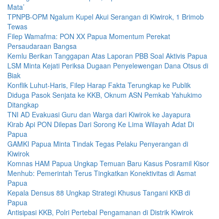
Mata’
TPNPB-OPM Ngalum Kupel Akui Serangan di Kiwirok, 1 Brimob
Tewas
Filep Wamafma: PON XX Papua Momentum Perekat
Persaudaraan Bangsa
Kemlu Berikan Tanggapan Atas Laporan PBB Soal Aktivis Papua
LSM Minta Kejati Periksa Dugaan Penyelewengan Dana Otsus di
Biak
Konflik Luhut-Haris, Filep Harap Fakta Terungkap ke Publik
Diduga Pasok Senjata ke KKB, Oknum ASN Pemkab Yahukimo
Ditangkap
TNI AD Evakuasi Guru dan Warga dari Kiwirok ke Jayapura
Kirab Api PON Dilepas Dari Sorong Ke Lima Wilayah Adat Di
Papua
GAMKI Papua Minta Tindak Tegas Pelaku Penyerangan di
Kiwirok
Komnas HAM Papua Ungkap Temuan Baru Kasus Posramil Kisor
Menhub: Pemerintah Terus Tingkatkan Konektivitas di Asmat
Papua
Kepala Densus 88 Ungkap Strategi Khusus Tangani KKB di
Papua
Antisipasi KKB, Polri Pertebal Pengamanan di Distrik Kiwirok