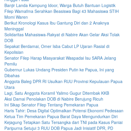
Banjir Landa Kampung Idoor, Warga Butuh Bantuan Logistik
Filep Wamafma Serahkan Beasiswa Bagi 43 Mahasiswa STIH
Momi Waren
Berikut Kronologi Kasus Ibu Gantung Diri dan 2 Anaknya
Meninggal
Solidaritas Mahasiswa-Rakyat di Nabire Akan Gelar Aksi Tolak
DOB
Sepakat Berdamai, Omer Isba Cabut LP Ujaran Rasial di
Kepolisian
Senator Filep Harap Masyarakat Waspadai Isu SARA Jelang
Pemilu
Gubernur Lukas Undang Presiden Putin ke Papua, Ini yang
Dibahas
Anggota Baleg DPR RI Usulkan RUU Provinsi Kepulauan Papua
Utara
Lagi, Satu Anggota Koramil Yalimo Gugur Ditembak KKB
Aksi Damai Penolakan DOB di Nabire Berujung Ricuh
Ini Sikap Senator Filep Tentang Pemekaran Papua
Haris Tahir: Desa Digital Optimalkan Potensi Ekonomi Pedesaan
Ketua Tim Pemekaran Papua Barat Daya Mengundurkan Diri
Kejagung Tetapkan Satu Tersangka dari TNI pada Kasus Paniai
Paripurna Setujui 3 RUU DOB Papua Jadi Inisiatif DPR, PD