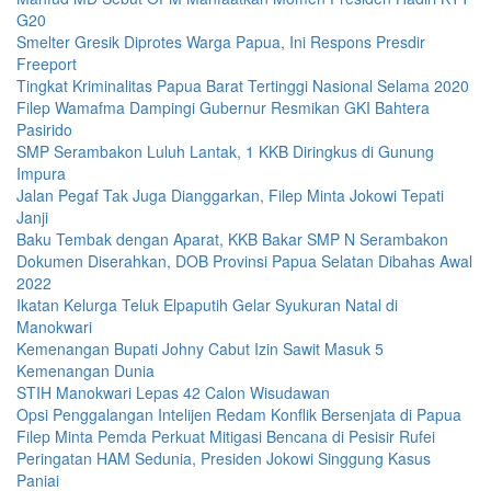
G20
Smelter Gresik Diprotes Warga Papua, Ini Respons Presdir
Freeport
Tingkat Kriminalitas Papua Barat Tertinggi Nasional Selama 2020
Filep Wamafma Dampingi Gubernur Resmikan GKI Bahtera
Pasirido
SMP Serambakon Luluh Lantak, 1 KKB Diringkus di Gunung
Impura
Jalan Pegaf Tak Juga Dianggarkan, Filep Minta Jokowi Tepati
Janji
Baku Tembak dengan Aparat, KKB Bakar SMP N Serambakon
Dokumen Diserahkan, DOB Provinsi Papua Selatan Dibahas Awal
2022
Ikatan Kelurga Teluk Elpaputih Gelar Syukuran Natal di
Manokwari
Kemenangan Bupati Johny Cabut Izin Sawit Masuk 5
Kemenangan Dunia
STIH Manokwari Lepas 42 Calon Wisudawan
Opsi Penggalangan Intelijen Redam Konflik Bersenjata di Papua
Filep Minta Pemda Perkuat Mitigasi Bencana di Pesisir Rufei
Peringatan HAM Sedunia, Presiden Jokowi Singgung Kasus
Paniai