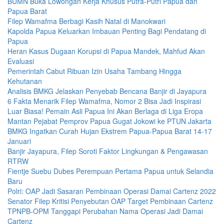
BUMN Buka Lowongan Kerja Khusus Putra-Putri Papua dan
Papua Barat
Filep Wamafma Berbagi Kasih Natal di Manokwari
Kapolda Papua Keluarkan Imbauan Penting Bagi Pendatang di
Papua
Heran Kasus Dugaan Korupsi di Papua Mandek, Mahfud Akan
Evaluasi
Pemerintah Cabut Ribuan Izin Usaha Tambang Hingga
Kehutanan
Analisis BMKG Jelaskan Penyebab Bencana Banjir di Jayapura
6 Fakta Menarik Filep Wamafma, Nomor 2 Bisa Jadi Inspirasi
Luar Biasa! Pemain Asli Papua Ini Akan Berlaga di Liga Eropa
Mantan Pejabat Pemprov Papua Gugat Jokowi ke PTUN Jakarta
BMKG Ingatkan Curah Hujan Ekstrem Papua-Papua Barat 14-17
Januari
Banjir Jayapura, Filep Soroti Faktor Lingkungan & Pengawasan
RTRW
Fientje Suebu Dubes Perempuan Pertama Papua untuk Selandia
Baru
Polri: OAP Jadi Sasaran Pembinaan Operasi Damai Cartenz 2022
Senator Filep Kritisi Penyebutan OAP Target Pembinaan Cartenz
TPNPB-OPM Tanggapi Perubahan Nama Operasi Jadi Damai
Cartenz