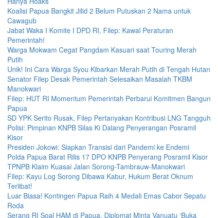
Hanya Hoaks
Koalisi Papua Bangkit Jilid 2 Belum Putuskan 2 Nama untuk
Cawagub
Jabat Waka I Komite I DPD RI, Filep: Kawal Peraturan
Pemerintah!
Warga Mokwam Cegat Pangdam Kasuari saat Touring Merah
Putih
Unik! Ini Cara Warga Syou Kibarkan Merah Putih di Tengah Hutan
Senator Filep Desak Pemerintah Selesaikan Masalah TKBM
Manokwari
Filep: HUT RI Momentum Pemerintah Perbarui Komitmen Bangun
Papua
SD YPK Serito Rusak, Filep Pertanyakan Kontribusi LNG Tangguh
Polisi: Pimpinan KNPB Silas Ki Dalang Penyerangan Posramil
Kisor
Presiden Jokowi: Siapkan Transisi dari Pandemi ke Endemi
Polda Papua Barat Rilis 17 DPO KNPB Penyerang Posramil Kisor
TPNPB Klaim Kuasai Jalan Sorong-Tambrauw-Manokwari
Filep: Kayu Log Sorong Dibawa Kabur, Hukum Berat Oknum
Terlibat!
Luar Biasa! Kontingen Papua Raih 4 Medali Emas Cabor Sepatu
Roda
Serang RI Soal HAM di Papua, Diplomat Minta Vanuatu ‘Buka