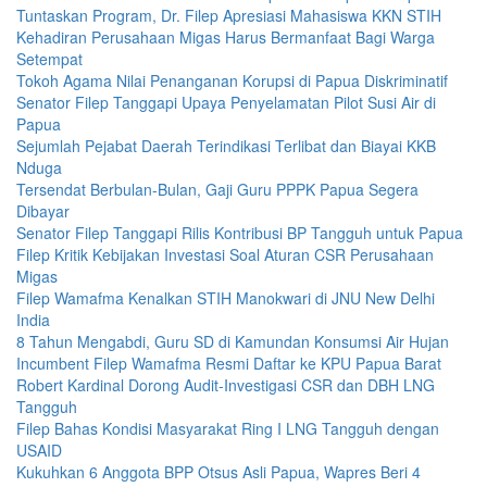
Tuntaskan Program, Dr. Filep Apresiasi Mahasiswa KKN STIH
Kehadiran Perusahaan Migas Harus Bermanfaat Bagi Warga
Setempat
Tokoh Agama Nilai Penanganan Korupsi di Papua Diskriminatif
Senator Filep Tanggapi Upaya Penyelamatan Pilot Susi Air di
Papua
Sejumlah Pejabat Daerah Terindikasi Terlibat dan Biayai KKB
Nduga
Tersendat Berbulan-Bulan, Gaji Guru PPPK Papua Segera
Dibayar
Senator Filep Tanggapi Rilis Kontribusi BP Tangguh untuk Papua
Filep Kritik Kebijakan Investasi Soal Aturan CSR Perusahaan
Migas
Filep Wamafma Kenalkan STIH Manokwari di JNU New Delhi
India
8 Tahun Mengabdi, Guru SD di Kamundan Konsumsi Air Hujan
Incumbent Filep Wamafma Resmi Daftar ke KPU Papua Barat
Robert Kardinal Dorong Audit-Investigasi CSR dan DBH LNG
Tangguh
Filep Bahas Kondisi Masyarakat Ring I LNG Tangguh dengan
USAID
Kukuhkan 6 Anggota BPP Otsus Asli Papua, Wapres Beri 4