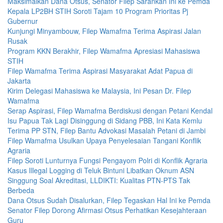
Maksimalkan Dana Otsus, Senator Filep Sarankan Ini ke Pemda
Kepala LP2BH STIH Soroti Tajam 10 Program Prioritas Pj
Gubernur
Kunjungi Minyambouw, Filep Wamafma Terima Aspirasi Jalan
Rusak
Program KKN Berakhir, Filep Wamafma Apresiasi Mahasiswa
STIH
Filep Wamafma Terima Aspirasi Masyarakat Adat Papua di
Jakarta
Kirim Delegasi Mahasiswa ke Malaysia, Ini Pesan Dr. Filep
Wamafma
Serap Aspirasi, Filep Wamafma Berdiskusi dengan Petani Kendal
Isu Papua Tak Lagi Disinggung di Sidang PBB, Ini Kata Kemlu
Terima PP STN, Filep Bantu Advokasi Masalah Petani di Jambi
Filep Wamafma Usulkan Upaya Penyelesaian Tangani Konflik
Agraria
Filep Soroti Lunturnya Fungsi Pengayom Polri di Konflik Agraria
Kasus Illegal Logging di Teluk Bintuni Libatkan Oknum ASN
Singgung Soal Akreditasi, LLDIKTI: Kualitas PTN-PTS Tak
Berbeda
Dana Otsus Sudah Disalurkan, Filep Tegaskan Hal Ini ke Pemda
Senator Filep Dorong Afirmasi Otsus Perhatikan Kesejahteraan
Guru