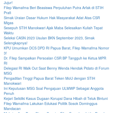
Jujur!
Filep Wamafma Beri Beasiswa Perpuluhan Putra Arfak di STIH
Prafi
Simak Uraian Dasar Hukum Hak Masyarakat Adat Atas CSR
Migas
Sesepuh STIH Manokwari Ajak Maba Selesaikan Kuliah Tepat
Waktu
Seleksi CASN 2023 Usulan BKN September 2023, Simak
Selengkapnya!
KPU Umumkan DCS DPD RI Papua Barat, Filep Wamafma Nomor
3!
Dr. Filep Sampaikan Persoalan CSR BP Tangguh ke Ketua MPR
RI
Delegasi RI Walk Out Saat Benny Wenda Hendak Pidato di Forum
MSG
Pengadilan Tinggi Papua Barat Teken MoU dengan STIH
Manokwari
Ini Keputusan MSG Soal Pengajuan ULMWP Sebagai Anggota
Penuh
Kejari Selidiki Kasus Dugaan Korupsi Dana Hibah di Teluk Bintuni
Filep Wamafma Lakukan Edukasi Politik Sosok Dominggus
Mandacan