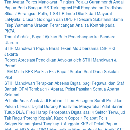
Tim Avatar Polres Manokwari Ringkus Pelaku Curanmor di Andai
Papua Perlu Bangun RS Terintegrasi Poli Pengobatan Tradisional
Situasi Berangsur Pulih, 1 SST Brimob Ditarik dari Maybrat
LaNyalla: Utusan Golongan dan DPD RI Secara Substansi Sama
Filep Wamafma Uraikan Perancangan Analisa Kontrak pada
PKPA
Temui AirAsia, Bupati Ajukan Rute Penerbangan ke Bandara
Utarom
STIH Manokwari Papua Barat Teken MoU bersama LSP HKI
Jakarta
Robert Apresiasi Pendidikan Advokat oleh STIH Manokwari &
Peradi
LSM Minta KPK Periksa Eks Bupati Supiori Soal Dana Sekolah
Pilot
STIH Manokwari Terapkan Absensi Digital bagi Pegawai dan Staf
Bantah OPM Tembak 17 Aparat, Polisi Pastikan Semua Aparat
Selamat
Prihatin Anak-Anak Jadi Korban, Theo Hesegem Surati Presiden
Pekan Literasi Digital Dorong Kreativitas Masyarakat Adat Saireri
Tutup DLA, Filep Harap Percepatan Digitalisasi 4 Sektor Terwujud
Tak Ragu ‘Potong Kepala’, Kapolri Copot 7 Pejabat Polisi
Satgas Nemangkawi Tangkap 1 Anggota KKB di Dekai Papua
Mahfud MD Sebut OPM Manfaatkan Momen Presiden Hadiri KTT