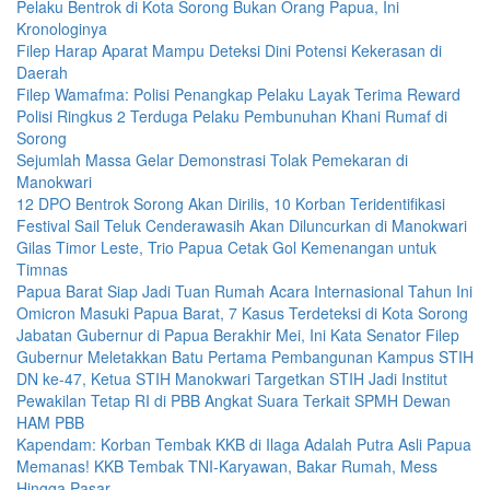
Pelaku Bentrok di Kota Sorong Bukan Orang Papua, Ini
Kronologinya
Filep Harap Aparat Mampu Deteksi Dini Potensi Kekerasan di
Daerah
Filep Wamafma: Polisi Penangkap Pelaku Layak Terima Reward
Polisi Ringkus 2 Terduga Pelaku Pembunuhan Khani Rumaf di
Sorong
Sejumlah Massa Gelar Demonstrasi Tolak Pemekaran di
Manokwari
12 DPO Bentrok Sorong Akan Dirilis, 10 Korban Teridentifikasi
Festival Sail Teluk Cenderawasih Akan Diluncurkan di Manokwari
Gilas Timor Leste, Trio Papua Cetak Gol Kemenangan untuk
Timnas
Papua Barat Siap Jadi Tuan Rumah Acara Internasional Tahun Ini
Omicron Masuki Papua Barat, 7 Kasus Terdeteksi di Kota Sorong
Jabatan Gubernur di Papua Berakhir Mei, Ini Kata Senator Filep
Gubernur Meletakkan Batu Pertama Pembangunan Kampus STIH
DN ke-47, Ketua STIH Manokwari Targetkan STIH Jadi Institut
Pewakilan Tetap RI di PBB Angkat Suara Terkait SPMH Dewan
HAM PBB
Kapendam: Korban Tembak KKB di Ilaga Adalah Putra Asli Papua
Memanas! KKB Tembak TNI-Karyawan, Bakar Rumah, Mess
Hingga Pasar