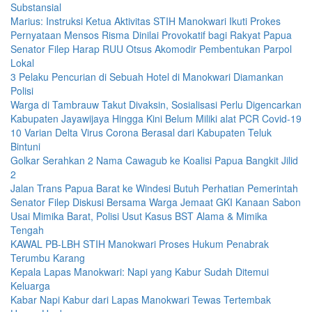
Substansial
Marius: Instruksi Ketua Aktivitas STIH Manokwari Ikuti Prokes
Pernyataan Mensos Risma Dinilai Provokatif bagi Rakyat Papua
Senator Filep Harap RUU Otsus Akomodir Pembentukan Parpol
Lokal
3 Pelaku Pencurian di Sebuah Hotel di Manokwari Diamankan
Polisi
Warga di Tambrauw Takut Divaksin, Sosialisasi Perlu Digencarkan
Kabupaten Jayawijaya Hingga Kini Belum Miliki alat PCR Covid-19
10 Varian Delta Virus Corona Berasal dari Kabupaten Teluk
Bintuni
Golkar Serahkan 2 Nama Cawagub ke Koalisi Papua Bangkit Jilid
2
Jalan Trans Papua Barat ke Windesi Butuh Perhatian Pemerintah
Senator Filep Diskusi Bersama Warga Jemaat GKI Kanaan Sabon
Usai Mimika Barat, Polisi Usut Kasus BST Alama & Mimika
Tengah
KAWAL PB-LBH STIH Manokwari Proses Hukum Penabrak
Terumbu Karang
Kepala Lapas Manokwari: Napi yang Kabur Sudah Ditemui
Keluarga
Kabar Napi Kabur dari Lapas Manokwari Tewas Tertembak