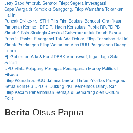
Jetty Babo Ambruk, Senator Filep: Segera Investigasi!
Sapa Warga di Kompleks Sanggeng, Filep Wamafma Tekankan
Hal Ini
Puncak DN ke-49, STIH Rilis Film Edukasi Berjudul 'Gratifikasi'
Pimpinan Komite I DPD RI Hadiri Konsultasi Publik RPJPD PB
Simak 9 Poin Strategis Asosiasi Gubernur untuk Tanah Papua
Prihatin Pasien Emergensi Tak Ada Dokter, Filep Tekankan Hal Ini
Simak Pandangan Filep Wamafma Atas RUU Pengeloaan Ruang
Udara
Pj. Gubernur: Ada 8 Kursi DPRK Manokwari, Ingat Juga Suku
Saireri
DPD Minta Kejagung Pertegas Penanganan Money Politic di
Pilkada
Filep Wamafma: RUU Bahasa Daerah Harus Prioritas Prolegnas
Ketua Komite 3 DPD RI Dukung PKH Kemensos Dilanjutkan
Filep Kecam Penembakan Remaja di Semarang oleh Oknum
Polisi
Berita
Otsus Papua