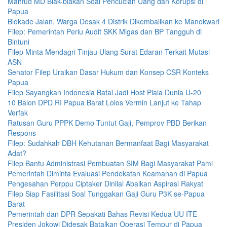
Mahfud MD Blak-blakan Soal Pencucian Uang dan Korupsi di
Papua
Blokade Jalan, Warga Desak 4 Distrik Dikembalikan ke Manokwari
Filep: Pemerintah Perlu Audit SKK Migas dan BP Tangguh di
Bintuni
Filep Minta Mendagri Tinjau Ulang Surat Edaran Terkait Mutasi
ASN
Senator Filep Uraikan Dasar Hukum dan Konsep CSR Konteks
Papua
Filep Sayangkan Indonesia Batal Jadi Host Piala Dunia U-20
10 Balon DPD RI Papua Barat Lolos Vermin Lanjut ke Tahap
Verfak
Ratusan Guru PPPK Demo Tuntut Gaji, Pemprov PBD Berikan
Respons
Filep: Sudahkah DBH Kehutanan Bermanfaat Bagi Masyarakat
Adat?
Filep Bantu Administrasi Pembuatan SIM Bagi Masyarakat Pami
Pemerintah Diminta Evaluasi Pendekatan Keamanan di Papua
Pengesahan Perppu Ciptaker Dinilai Abaikan Aspirasi Rakyat
Filep Siap Fasilitasi Soal Tunggakan Gaji Guru P3K se-Papua
Barat
Pemerintah dan DPR Sepakati Bahas Revisi Kedua UU ITE
Presiden Jokowi Didesak Batalkan Operasi Tempur di Papua