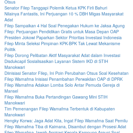
Otsus
Senator Filep Tanggapi Polemik Ketua KPK Firli Bahuri
Nilainya Fantastis, Ini Perjuangan 10 % DBH Migas Masyarakat
Adat
Filep Sampaikan 4 Hal Soal Penegakan Hukum ke Jaksa Agung
Filep: Perjuangan Pendidikan Gratis untuk Masa Depan OAP
Presiden Jokowi Paparkan Sektor Prioritas Investasi Indonesia
Filep Minta Seleksi Pimpinan KPK-BPK Tak Lewat Mekanisme
Politik
Filep Dorong Pelibatan Aktif Masyarakat Adat dalam Investasi
Disdukcapil Sosialisasikan Layanan Sistem IKD di STIH
Manokwari
Diinisiasi Senator Filep, Ini Poin Perubahan Otsus Soal Kesehatan
Filep Wamafma Inisiasi Penambahan Perwakilan OAP di DPRK
Filep Wamafma Adakan Lomba Solo Antar Pemuda Gereja di
Mansel
Filep Wamafma Buka Pertandingan Gawang Mini STIH
Manokwari
Tim Pemenangan Filep Wamafma Terbentuk di Kabupaten
Manokwari
Hengky Korwa: Jaga Adat Kita, Ingat Filep Wamafma Saat Pemilu
Filep Wamafma Tiba di Kaimana, Disambut dengan Prosesi Adat
Filep Wamafma Jawab Aspirasi Kepala Kampung Arguni Soal