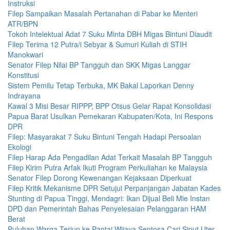
Instruksi
Filep Sampaikan Masalah Pertanahan di Pabar ke Menteri
ATR/BPN
Tokoh Intelektual Adat 7 Suku Minta DBH Migas Bintuni Diaudit
Filep Terima 12 Putra/i Sebyar & Sumuri Kuliah di STIH
Manokwari
Senator Filep Nilai BP Tangguh dan SKK Migas Langgar
Konstitusi
Sistem Pemilu Tetap Terbuka, MK Bakal Laporkan Denny
Indrayana
Kawal 3 Misi Besar RIPPP, BPP Otsus Gelar Rapat Konsolidasi
Papua Barat Usulkan Pemekaran Kabupaten/Kota, Ini Respons
DPR
Filep: Masyarakat 7 Suku Bintuni Tengah Hadapi Persoalan
Ekologi
Filep Harap Ada Pengadilan Adat Terkait Masalah BP Tangguh
Filep Kirim Putra Arfak Ikuti Program Perkuliahan ke Malaysia
Senator Filep Dorong Kewenangan Kejaksaan Diperkuat
Filep Kritik Mekanisme DPR Setujui Perpanjangan Jabatan Kades
Stunting di Papua Tinggi, Mendagri: Ikan Dijual Beli Mie Instan
DPD dan Pemerintah Bahas Penyelesaian Pelanggaran HAM
Berat
Puluhan Warga Terjun ke Pantai Wijaya Sentosa Cari Siput Uter