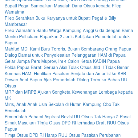
Bupati Pegaf Sampaikan Masalah Dana Otsus kepada Filep
Wamafma
Filep Serahkan Buku Karyanya untuk Bupati Pegaf & Billy
Mambrasar
Filep Wamafma Bantu Warga Kampung Anggi Gida dengan Bama
Menko Polhukam Paparkan 2 Jenis Kebijakan Pemerintah untuk
Papua
Mahfud MD: Kami Buru Teroris, Bukan Sembarang Orang Papua
Dialog Damai untuk Penyelesaian Pelanggaran HAM di Papua
Gelar Jumpa Pers Muprov, Ini 4 Calon Ketua KADIN Papua
Polda Papua Barat: Seruan Aksi Tolak Otsus Jilid II Tidak Benar
Komnas HAM: Hentikan Pasokan Senjata dan Amunisi ke KBB
Dewan Adat Papua Ajak Pemerintah Dialog Terbuka Bahas UU
Otsus
MRP dan MRPB Ajukan Sengketa Kewenangan Lembaga kepada
MK
Miris, Anak-Anak Usia Sekolah di Hutan Kampung Obo Tak
Bersekolah
Pemerintah Pahami Aspirasi Revisi UU Otsus Tak Hanya 2 Pasal
Simak Masukan Timja Otsus DPD RI terhadap Draft RUU Otsus
Papua
Timja Otsus DPD RI Harap RUU Otsus Pastikan Perubahan