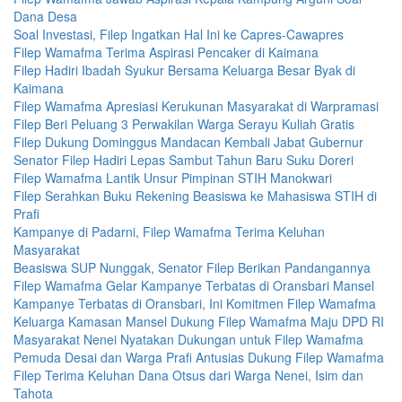
Dana Desa
Soal Investasi, Filep Ingatkan Hal Ini ke Capres-Cawapres
Filep Wamafma Terima Aspirasi Pencaker di Kaimana
Filep Hadiri Ibadah Syukur Bersama Keluarga Besar Byak di
Kaimana
Filep Wamafma Apresiasi Kerukunan Masyarakat di Warpramasi
Filep Beri Peluang 3 Perwakilan Warga Serayu Kuliah Gratis
Filep Dukung Dominggus Mandacan Kembali Jabat Gubernur
Senator Filep Hadiri Lepas Sambut Tahun Baru Suku Doreri
Filep Wamafma Lantik Unsur Pimpinan STIH Manokwari
Filep Serahkan Buku Rekening Beasiswa ke Mahasiswa STIH di
Prafi
Kampanye di Padarni, Filep Wamafma Terima Keluhan
Masyarakat
Beasiswa SUP Nunggak, Senator Filep Berikan Pandangannya
Filep Wamafma Gelar Kampanye Terbatas di Oransbari Mansel
Kampanye Terbatas di Oransbari, Ini Komitmen Filep Wamafma
Keluarga Kamasan Mansel Dukung Filep Wamafma Maju DPD RI
Masyarakat Nenei Nyatakan Dukungan untuk Filep Wamafma
Pemuda Desai dan Warga Prafi Antusias Dukung Filep Wamafma
Filep Terima Keluhan Dana Otsus dari Warga Nenei, Isim dan
Tahota