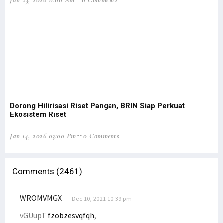
Jan 23, 2026 11:00 Am
0 Comments
Libatkan 1.925 Personel, Operasi Damai Cartenz Resmi Dimulai
Tiga Cara Gus Dur Selesaikan Masalah Papua di Masanya
4 Prajurit TNI di Maybrat Sorong Selatan Ditembak KKB
Putra Asli Papua Terbunuh KKB, Pangdam Kasuari Bereaksi Keras
Senator Filep Uraikan 5 Intisari Pasal Pemekaran UU Otsus Papua
Pemekaran Papua, Filep Ungkap 2 Opsi Siapkan Pemerintahan Daerah
Serangan KKB di Kiwirok, 1 Anggota Satgas Cartenz Tertembak
Dorong Hilirisasi Riset Pangan, BRIN Siap Perkuat
Tok! Ini Jadwal Resmi Pilpres dan Pilkada 2024
Ekosistem Riset
Dua Kelompok Warga Bentrok di Sorong, Belasan Orang Tewas
Jan 14, 2026 03:00 Pm
0 Comments
Pelaku Bentrok di Kota Sorong Bukan Orang Papua, Ini Kronologinya
Filep Harap Aparat Mampu Deteksi Dini Potensi Kekerasan di Daerah
Filep Wamafma: Polisi Penangkap Pelaku Layak Terima Reward
Comments (2461)
Polisi Ringkus 2 Terduga Pelaku Pembunuhan Khani Rumaf di Sorong
WROMVMGX
Sejumlah Massa Gelar Demonstrasi Tolak Pemekaran di Manokwari
Dec 10, 2021 10:39 pm
12 DPO Bentrok Sorong Akan Dirilis, 10 Korban Teridentifikasi
vGUupT
fzobzesvqfqh
,