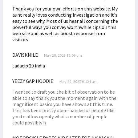
Thank you for your own efforts on this website. My
aunt really loves conducting investigation and it's
easy to see why. Most of us hear all concerning the
powerful ways you convey worthwhile tips on this
web site and as well as boost response from
visitors
DAVISKNILE
May 28, 2023 12:09 pm
tadacip 20 india
YEEZY GAP HOODIE
May 29, 2023 01:24 am
I wanted to draft you the bit of observation to be
able to say thank you the moment again with the
magnificent basics you have shown at this time.
This has been pretty open-handed of people like
you to allow openly what a number of people
could possibly h