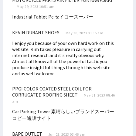
MOTORCYCLE PARTS AIR FILTER FOR KAWASAKI
May 29, 2023 10:51 am
Industrial Tablet Pc
セイコースーパー
KEVIN DURANT SHOES
May 30, 2023 03:15 am
I enjoy you because of your own hard work on this
website. Kim takes pleasure in carrying out
internet research and it's really obvious why.
Almost all know all of the powerful tactic you
produce insightful things through this web site
and as well welcome
PPGI COLOR COATED STEEL COIL FOR
CORRUGATED ROOFING SHEET
May 31, 2023 08:46
am
Car Parking Tower
素晴らしいブランドスーパー
コピー通販サイト
BAPE OUTLET
Jun 02, 2023 03:46 am