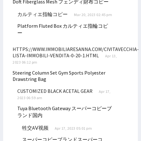
Doft Fiberglass Mesh
フェンディ財布コピー
Dana Otsus Sudah Disalurkan, Filep Tegaskan Hal Ini ke Pemda
カルティエ指輪コピー
Mar 20, 2023 02:45 pm
Senator Filep Dorong Afirmasi Otsus Perhatikan Kesejahteraan Guru
Platform
Fluted Box
カルティエ指輪コピ
Soroti Statement Bahlil, Filep Wamafma Tegaskan Hal Ini!
ー
Wakil Ketua LPSK Temui Dr. Filep Wamafma di STIH Manokwari
Majelis Hakim Tipikor Jatuhkan Vonis Terhadap Lukas Enembe
HTTPS://WWW.IMMOBILIARESANNA.COM/CIVITAVECCHIA-
LISTA-IMMOBILI-VENDITA-0-20-1.HTML
Papua Barat Alokasikan Dana Bantuan Pendidikan Afirmasi Rp35 M
Apr 13,
2023 06:12 pm
Filep Dorong Pemda Realisasikan Otsus Bagi Perguruan Tinggi
Steering Column Set
Gym Sports Polyester
Pemprov Papua Barat Kaji Kompensasi Karbon Bagi Masyarakat Adat
Drawstring Bag
Filep Ajak Masyarakat Jaga Pulau Mansinam Bebas dari Sampah
CUSTOMIZED BLACK ACETAL GEAR
Apr 17,
Polemik Penunjukan Pj Gubernur Papua Barat, Permendagri Dikritik
2023 06:59 am
Di Raker PURT DPD RI, Filep Sampaikan ini ke Pemerintah Provinsi
Tuya Bluetooth Gateway
スーパーコピーブ
KPK Resmi Ajukan Banding Atas Vonis Lukas Enembe, Ini Alasannya
ランド国内
Ini Catatan Senator Filep Wamafma Soal Polemik MK
牲交AⅤ视频
Apr 17, 2023 05:01 pm
Filep: Perjuangan Kenaikan DBH Migas Kontribusi untuk OAP
スーパーコピーブランドスーパーコ