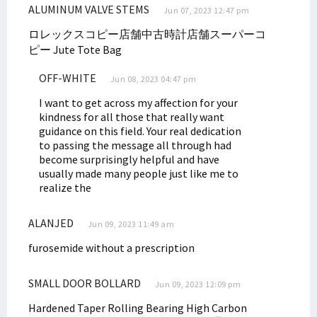
ALUMINUM VALVE STEMS
Jun 07, 2023 12:47 pm
ロレックスコピー店舗中古時計店舗スーパーコ
ピー
Jute Tote Bag
OFF-WHITE
Jun 08, 2023 04:47 pm
I want to get across my affection for your
kindness for all those that really want
guidance on this field. Your real dedication
to passing the message all through had
become surprisingly helpful and have
usually made many people just like me to
realize the
ALANJED
Jun 09, 2023 11:49 am
furosemide without a prescription
SMALL DOOR BOLLARD
Jun 09, 2023 12:09 pm
Hardened Taper Rolling Bearing High Carbon