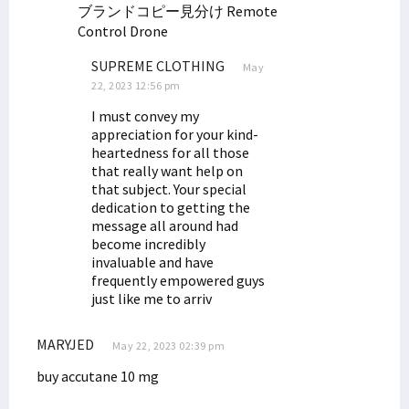
Filep Wamafma Gelar Kampanye Terbatas di Oransbari Mansel
ブランドコピー見分け
Remote
Control Drone
Kampanye Terbatas di Oransbari, Ini Komitmen Filep Wamafma
Keluarga Kamasan Mansel Dukung Filep Wamafma Maju DPD RI
SUPREME CLOTHING
May
Masyarakat Nenei Nyatakan Dukungan untuk Filep Wamafma
22, 2023 12:56 pm
Pemuda Desai dan Warga Prafi Antusias Dukung Filep Wamafma
I must convey my
appreciation for your kind-
Filep Terima Keluhan Dana Otsus dari Warga Nenei, Isim dan Tahota
heartedness for all those
Jetty Babo Ambruk, Senator Filep: Segera Investigasi!
that really want help on
that subject. Your special
Sapa Warga di Kompleks Sanggeng, Filep Wamafma Tekankan Hal Ini
dedication to getting the
Puncak DN ke-49, STIH Rilis Film Edukasi Berjudul 'Gratifikasi'
message all around had
become incredibly
Pimpinan Komite I DPD RI Hadiri Konsultasi Publik RPJPD PB
invaluable and have
Simak 9 Poin Strategis Asosiasi Gubernur untuk Tanah Papua
frequently empowered guys
just like me to arriv
Prihatin Pasien Emergensi Tak Ada Dokter, Filep Tekankan Hal Ini
Simak Pandangan Filep Wamafma Atas RUU Pengeloaan Ruang Udara
MARYJED
May 22, 2023 02:39 pm
Pj. Gubernur: Ada 8 Kursi DPRK Manokwari, Ingat Juga Suku Saireri
buy accutane 10 mg
DPD Minta Kejagung Pertegas Penanganan Money Politic di Pilkada