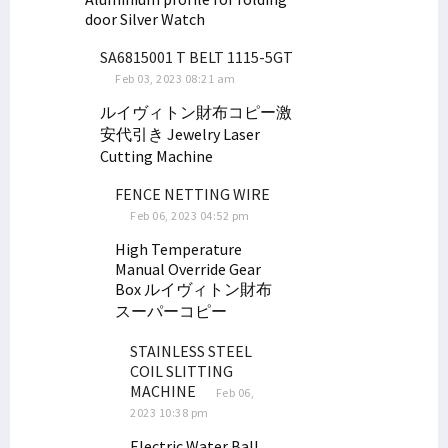
Filep Pertanyakan Kinerja Aparat Soal Tambang Ilegal di Manokwari
door
Silver Watch
DPR RI Targetkan 3 RUU DOB Papua Disahkan Juni 2022
SA6815001 T BELT 1115-5GT
Posramil di Maybrat Diserang, Pelaku Bersenjata Tajam
Feb 03, 2023 08:21 am
Pakar Telematika & Kominfo Respons Foto Viral Anies dengan Koteka
ルイヴィトン財布コピー激
安代引き
Jewelry Laser
Sopir Truk yang Hilang Ditemukan Tewas dengan Luka Tembak
Cutting Machine
Adik Anggota DPRD Sarolangun Diduga Terlibat PETI di Manokwari
FENCE NETTING WIRE
Indonesia Respons Kegiatan Anggota Parlemen Eropa Terkait Papua
Feb 06, 2023 04:52 pm
Persija Rekrut Top Skorer PON Ricky Cawor, Isi Posisi Penyerang
High Temperature
DAP Rilis Pernyataan Soal DOB Hingga Komisaris Tinggi HAM PBB
Manual Override Gear
Mahfud MD Blak-blakan Soal Pencucian Uang dan Korupsi di Papua
Box
ルイヴィトン財布
スーパーコピー
Blokade Jalan, Warga Desak 4 Distrik Dikembalikan ke Manokwari
Filep: Pemerintah Perlu Audit SKK Migas dan BP Tangguh di Bintuni
STAINLESS STEEL
COIL SLITTING
Filep Minta Mendagri Tinjau Ulang Surat Edaran Terkait Mutasi ASN
MACHINE
Feb 06,
Senator Filep Uraikan Dasar Hukum dan Konsep CSR Konteks Papua
2023 10:38 pm
Filep Sayangkan Indonesia Batal Jadi Host Piala Dunia U-20
Electric Water Ball