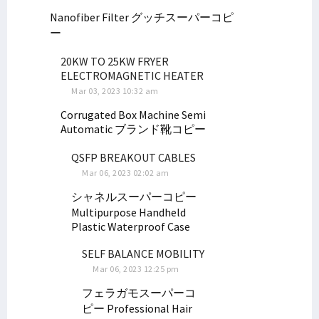
Nanofiber Filter
グッチスーパーコピ
Kepala LLDIKTI Wilayah Papua Sebut STIH Manokwari Aman dari Monev
ー
Perpres RIPP Muat 6 Strategi, Papua Barat Siapkan Pergub DPRK
Dr. Yohana Minta Mahasiswa STIH Pahami Adat Saat di Lokasi KKN
20KW TO 25KW FRYER
ELECTROMAGNETIC HEATER
Penyaluran Dana Otsus 2023 di Papua Barat Capai Rp 1,034 Triliun
Mar 03, 2023 10:32 am
80 Persen Formasi CASN 2023 untuk Honorer, Ini Rinciannya
Corrugated Box Machine Semi
BP Tangguh Klaim Keberhasilan CSR, Senator Filep: Cobalah Jujur!
Automatic
ブランド靴コピー
Filep Wamafma Beri Beasiswa Perpuluhan Putra Arfak di STIH Prafi
QSFP BREAKOUT CABLES
Simak Uraian Dasar Hukum Hak Masyarakat Adat Atas CSR Migas
Mar 06, 2023 02:02 am
Sesepuh STIH Manokwari Ajak Maba Selesaikan Kuliah Tepat Waktu
シャネルスーパーコピー
Seleksi CASN 2023 Usulan BKN September 2023, Simak Selengkapnya!
Multipurpose Handheld
Plastic Waterproof Case
KPU Umumkan DCS DPD RI Papua Barat, Filep Wamafma Nomor 3!
Dr. Filep Sampaikan Persoalan CSR BP Tangguh ke Ketua MPR RI
SELF BALANCE MOBILITY
Mar 06, 2023 12:25 pm
Delegasi RI Walk Out Saat Benny Wenda Hendak Pidato di Forum MSG
フェラガモスーパーコ
Pengadilan Tinggi Papua Barat Teken MoU dengan STIH Manokwari
ピー
Professional Hair
Ini Keputusan MSG Soal Pengajuan ULMWP Sebagai Anggota Penuh