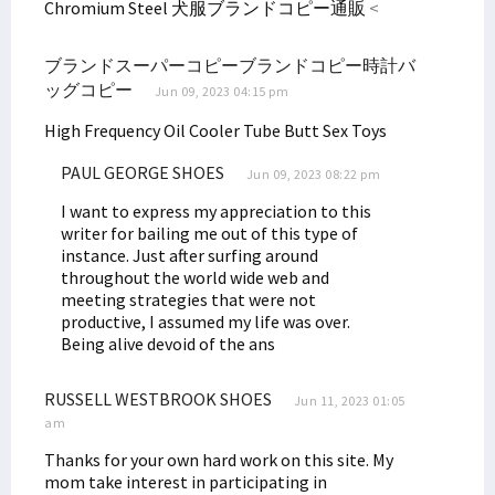
Chromium Steel
犬服ブランドコピー通販
<
ブランドスーパーコピーブランドコピー時計バ
ッグコピー
Jun 09, 2023 04:15 pm
High Frequency Oil Cooler Tube
Butt Sex Toys
PAUL GEORGE SHOES
Jun 09, 2023 08:22 pm
I want to express my appreciation to this
writer for bailing me out of this type of
instance. Just after surfing around
throughout the world wide web and
meeting strategies that were not
productive, I assumed my life was over.
Being alive devoid of the ans
RUSSELL WESTBROOK SHOES
Jun 11, 2023 01:05
am
Thanks for your own hard work on this site. My
mom take interest in participating in