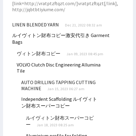
[link=http://vratptzftqzt.com/]vratptzftqzt[/link],
Senator Filep Harap Masyarakat Waspadai Isu SARA Jelang Pemilu
http://jqbtbtiyiume.com/
Gubernur Lukas Undang Presiden Putin ke Papua, Ini yang Dibahas
Anggota Baleg DPR RI Usulkan RUU Provinsi Kepulauan Papua Utara
LINEN BLENDED YARN
Dec 21, 2022 08:32 am
Lagi, Satu Anggota Koramil Yalimo Gugur Ditembak KKB
ルイヴィトン財布コピー激安代引き
Garment
Aksi Damai Penolakan DOB di Nabire Berujung Ricuh
Bags
Ini Sikap Senator Filep Tentang Pemekaran Papua
ヴィトン財布コピー
Jan 09, 2023 08:45 pm
Haris Tahir: Desa Digital Optimalkan Potensi Ekonomi Pedesaan
VOLVO Clutch Disc
Engineering Allumina
Ketua Tim Pemekaran Papua Barat Daya Mengundurkan Diri
Tile
Kejagung Tetapkan Satu Tersangka dari TNI pada Kasus Paniai
AUTO DRILLING TAPPING CUTTING
Paripurna Setujui 3 RUU DOB Papua Jadi Inisiatif DPR, PD Menolak
MACHINE
Jan 15, 2023 06:27 am
Pemekaran Papua Jadi Program Strategis, Pemilu Diminta Efisien
Independent Scaffolding
ルイヴィト
Gubernur dan Kapolda Resmikan Pura Milik Polda Papua Barat
ン財布スーパーコピー
RUU Pemekaran Diminta Dibatalkan Hingga Respons Para Tokoh Papua
ルイヴィトン財布スーパーコピ
Majelis Rakyat Papua Temui Menko Polhukam, Ini yang Dibahas
ー
Jan 18, 2023 08:25 am
Kapolda Koordinasi dengan Bareskrim Soal Tambang Ilegal Manokwari
Aluminium profile for folding