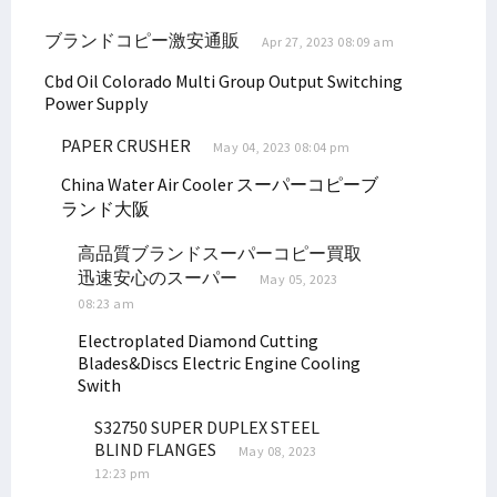
Tim Pemenangan Filep Wamafma Terbentuk di Kabupaten Manokwari
Hengky Korwa: Jaga Adat Kita, Ingat Filep Wamafma Saat Pemilu
ブランドコピー激安通販
Apr 27, 2023 08:09 am
Filep Wamafma Tiba di Kaimana, Disambut dengan Prosesi Adat
Cbd Oil Colorado
Multi Group Output Switching
Filep Wamafma Jawab Aspirasi Kepala Kampung Arguni Soal Dana Desa
Power Supply
Soal Investasi, Filep Ingatkan Hal Ini ke Capres-Cawapres
PAPER CRUSHER
May 04, 2023 08:04 pm
Filep Wamafma Terima Aspirasi Pencaker di Kaimana
China Water Air Cooler
スーパーコピーブ
Filep Hadiri Ibadah Syukur Bersama Keluarga Besar Byak di Kaimana
ランド大阪
Filep Wamafma Apresiasi Kerukunan Masyarakat di Warpramasi
高品質ブランドスーパーコピー買取
Filep Beri Peluang 3 Perwakilan Warga Serayu Kuliah Gratis
迅速安心のスーパー
May 05, 2023
Filep Dukung Dominggus Mandacan Kembali Jabat Gubernur
08:23 am
Senator Filep Hadiri Lepas Sambut Tahun Baru Suku Doreri
Electroplated Diamond Cutting
Blades&Discs
Electric Engine Cooling
Filep Wamafma Lantik Unsur Pimpinan STIH Manokwari
Swith
Filep Serahkan Buku Rekening Beasiswa ke Mahasiswa STIH di Prafi
S32750 SUPER DUPLEX STEEL
Kampanye di Padarni, Filep Wamafma Terima Keluhan Masyarakat
BLIND FLANGES
May 08, 2023
Beasiswa SUP Nunggak, Senator Filep Berikan Pandangannya
12:23 pm