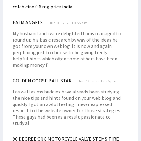
colchicine 0.6 mg price india
PALM ANGELS
Jun 06, 2023 10:55 am
My husband and i were delighted Louis managed to
round up his basic research by way of the ideas he
got from your own weblog. It is now and again
perplexing just to choose to be giving freely
helpful hints which often some others have been
making money f
GOLDEN GOOSE BALL STAR
Jun 07, 2023 12:25 pm
I as well as my buddies have already been studying
the nice tips and hints found on your web blog and
quickly I got an awful feeling I never expressed
respect to the website owner for those strategies.
These guys had been as a result passionate to
study al
90 DEGREE CNC MOTORCYCLE VALVE STEMS TIRE