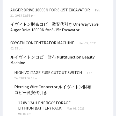
Filep: Masyarakat 7 Suku Bintuni Tengah Hadapi Persoalan Ekologi
AUGER DRIVE 18000N FOR 8-15T EXCAVATOR
Feb
Filep Harap Ada Pengadilan Adat Terkait Masalah BP Tangguh
21, 2023 12:58 pm
Filep Kirim Putra Arfak Ikuti Program Perkuliahan ke Malaysia
イヴィトン財布コピー激安代引き
One Way Valve
Senator Filep Dorong Kewenangan Kejaksaan Diperkuat
Auger Drive 18000N for 8-15t Excavator
Filep Kritik Mekanisme DPR Setujui Perpanjangan Jabatan Kades
OXYGEN CONCENTRATOR MACHINE
Feb 22, 2023
Stunting di Papua Tinggi, Mendagri: Ikan Dijual Beli Mie Instan
02:25 pm
DPD dan Pemerintah Bahas Penyelesaian Pelanggaran HAM Berat
ルイヴィトンコピー財布
Multifunction Beauty
Puluhan Warga Terjun ke Pantai Wijaya Sentosa Cari Siput Uter
Machine
Filep Sampaikan Hasil Advokasi Soal BP Tangguh ke Menko Polhukam
HIGH VOLTAGE FUSE CUTOUT SWITCH
Feb
Filep Minta Dugaan Korupsi Dana CSR BP Tangguh Diusut
24, 2023 06:08 am
P2BH STIH Manokwari Pertanyakan Penamaan Venue Voli di Manokwari
Piercing Wire Connector
ルイヴィトン財布
Data Penerima Beasiswa Otsus Luar Negeri Diantar ke Kemendari
コピー激安代引き
Filep Tekankan Urgensi Pemenuhan Hak Perguruan Tinggi Era Otsus
12.8V 12AH ENERGY STORAGE
Filep: Wapres Perlu Bertemu Masyarakat Crosscheck Klaim BP
LITHIUM BATTERY PACK
Mar 02, 2023
08:55 am
Ketua STIH Manokwari Teken MoU dan PKS dengan STH Bandung