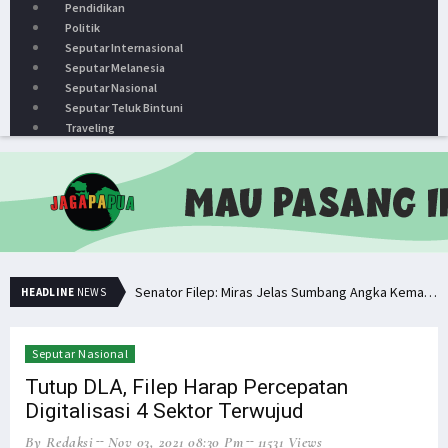
Pendidikan
Politik
Seputar Internasional
Seputar Melanesia
Seputar Nasional
Seputar Teluk Bintuni
Traveling
Senator Filep: Miras Jelas Sumbang Angka Kematian di Papua
HEADLINE
NEWS
Senator Filep Wamafma Terima Aspirasi Tim DOB Manokwari Barat
Pemuda PNG Deklarasi Dukungan untuk Papua Barat Lawan TNI/Polri
Seputar Nasional
Simak Opini Senator Filep Soal Cita-Cita Kedamaian di Tanah Papua
Tutup DLA, Filep Harap Percepatan
Digitalisasi 4 Sektor Terwujud
Hindari Bias Definisi, Filep: Perlu Definisi Khusus Afiliasi KKB
By Redaksi
Nov 03, 2021 08:30 Pm
11531 Views
Minta Operasi Militer Dihentikan, KKB Ancam Perang Serentak