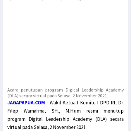
Bupati Pegaf Sampaikan Masalah Dana Otsus kepada Filep Wamafma
Filep Serahkan Buku Karyanya untuk Bupati Pegaf & Billy Mambrasar
Filep Wamafma Bantu Warga Kampung Anggi Gida dengan Bama
Menko Polhukam Paparkan 2 Jenis Kebijakan Pemerintah untuk Papua
Mahfud MD: Kami Buru Teroris, Bukan Sembarang Orang Papua
Dialog Damai untuk Penyelesaian Pelanggaran HAM di Papua
Gelar Jumpa Pers Muprov, Ini 4 Calon Ketua KADIN Papua
Polda Papua Barat: Seruan Aksi Tolak Otsus Jilid II Tidak Benar
Komnas HAM: Hentikan Pasokan Senjata dan Amunisi ke KBB
Dewan Adat Papua Ajak Pemerintah Dialog Terbuka Bahas UU Otsus
Acara penutupan program Digital Leadership Academy
MRP dan MRPB Ajukan Sengketa Kewenangan Lembaga kepada MK
(DLA) secara virtual pada Selasa, 2 November 2021.
JAGAPAPUA.COM
-
Wakil Ketua I Komite I DPD RI, Dr.
Miris, Anak-Anak Usia Sekolah di Hutan Kampung Obo Tak Bersekolah
Filep Wamafma, SH., M.Hum resmi menutup
Pemerintah Pahami Aspirasi Revisi UU Otsus Tak Hanya 2 Pasal
program
Digital Leadership Academy
(DLA) secara
Simak Masukan Timja Otsus DPD RI terhadap Draft RUU Otsus Papua
virtual pada Selasa, 2 November 2021.
Timja Otsus DPD RI Harap RUU Otsus Pastikan Perubahan Substansial