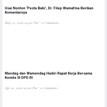
90 % Lulusan Adalah OAP, Filep: Ini Kontribusi STIH untuk Papua
Usai Nonton ‘Pesta Babi’, Dr. Filep Wamafma Berikan
Presiden Dibayangi Isu Papua Lepas Saat Ambil Alih Saham Freeport
Komentarnya
Pemprov Papua Barat Diduga Salahi Prosedur CPNS-PPPK Formasi 2018
May 21, 2026 04:00 Pm
0 Comments
Pemerintah Bentuk Satgas Komunikasi Tegaskan Kebijakan di Papua
Gubernur Didesak Ambil Langkah Konkret untuk Pengungsi Maybrat
Respons Panglima TNI, Filep: Sudah Saatnya TNI OAP Jadi Pemimpin
Seorang Guru Pesantren Lakukan Pembersihan Gereja Jelang Natal
Kapolda Papua: Presiden Bersedia Bertemu Eks KKB yang Sadar NKRI
Gubernur dan Sekda Papua Barat Tak Open House Saat Nataru
Kas Pemda ‘Ngendap’, Gubernur Papua-Papua Barat Ditegur Mendagri
BUMN Buka Lowongan Kerja Khusus Putra-Putri Papua dan Papua Barat
Mendag dan Wamendag Hadiri Rapat Kerja Bersama
Komite III DPD RI
Filep Wamafma Berbagi Kasih Natal di Manokwari
Kapolda Papua Keluarkan Imbauan Penting Bagi Pendatang di Papua
Apr 10, 2026 05:00 Pm
0 Comments
Heran Kasus Dugaan Korupsi di Papua Mandek, Mahfud Akan Evaluasi
Pemerintah Cabut Ribuan Izin Usaha Tambang Hingga Kehutanan