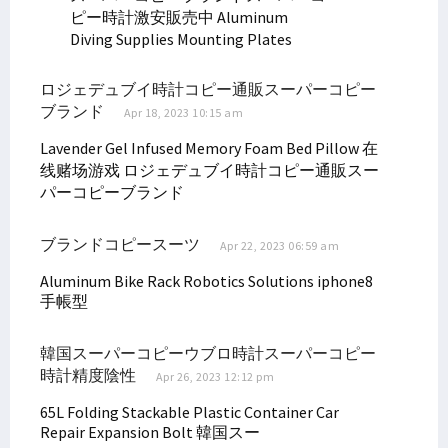
Bertemu Mendes PDTT, Senator Filep Usulkan Sejumlah Poin Penting
ピー時計激安販売中
Aluminum
Simak Poin Usulan Filep Wamafma Saat Raker dengan Menpan RB
Diving Supplies Mounting Plates
Simak 3 Perubahan Penting Bagi Sektor Pendidikan pada UU Otsus
ロジェデュブイ時計コピー通販スーパーコピー
Senator Filep Tanggapi Polemik Ketua KPK Firli Bahuri
ブランド
Apr 18, 2023 10:15 am
Nilainya Fantastis, Ini Perjuangan 10 % DBH Migas Masyarakat Adat
Lavender Gel Infused Memory Foam Bed Pillow
在
Filep Sampaikan 4 Hal Soal Penegakan Hukum ke Jaksa Agung
线赌场游戏
ロジェデュブイ時計コピー通販スー
Filep: Perjuangan Pendidikan Gratis untuk Masa Depan OAP
パーコピーブランド
Presiden Jokowi Paparkan Sektor Prioritas Investasi Indonesia
Filep Minta Seleksi Pimpinan KPK-BPK Tak Lewat Mekanisme Politik
ブランドコピースーツ
Apr 22, 2023 06:59 am
Filep Dorong Pelibatan Aktif Masyarakat Adat dalam Investasi
Aluminum Bike Rack
Robotics Solutions
iphone8
Disdukcapil Sosialisasikan Layanan Sistem IKD di STIH Manokwari
手帳型
Diinisiasi Senator Filep, Ini Poin Perubahan Otsus Soal Kesehatan
韓国スーパーコピーウブロ時計スーパーコピー
Filep Wamafma Inisiasi Penambahan Perwakilan OAP di DPRK
時計精度陰性
Apr 26, 2023 12:12 pm
Filep Wamafma Adakan Lomba Solo Antar Pemuda Gereja di Mansel
65L Folding Stackable Plastic Container
Car
Filep Wamafma Buka Pertandingan Gawang Mini STIH Manokwari
Repair Expansion Bolt
韓国スー