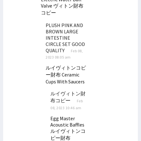
Valve
ヴィトン財布
10 Balon DPD RI Papua Barat Lolos Vermin Lanjut ke Tahap Verfak
コピー
Ratusan Guru PPPK Demo Tuntut Gaji, Pemprov PBD Berikan Respons
Filep: Sudahkah DBH Kehutanan Bermanfaat Bagi Masyarakat Adat?
PLUSH PINK AND
BROWN LARGE
Filep Bantu Administrasi Pembuatan SIM Bagi Masyarakat Pami
INTESTINE
Pemerintah Diminta Evaluasi Pendekatan Keamanan di Papua
CIRCLE SET GOOD
QUALITY
Feb 08,
Pengesahan Perppu Ciptaker Dinilai Abaikan Aspirasi Rakyat
2023 08:05 am
Filep Siap Fasilitasi Soal Tunggakan Gaji Guru P3K se-Papua Barat
ルイヴィトンコピ
Pemerintah dan DPR Sepakati Bahas Revisi Kedua UU ITE
ー財布
Ceramic
Presiden Jokowi Didesak Batalkan Operasi Tempur di Papua
Cups With Saucers
Tuntaskan Program, Dr. Filep Apresiasi Mahasiswa KKN STIH
ルイヴィトン財
Kehadiran Perusahaan Migas Harus Bermanfaat Bagi Warga Setempat
布コピー
Feb
08, 2023 10:46 am
Tokoh Agama Nilai Penanganan Korupsi di Papua Diskriminatif
Egg Master
Senator Filep Tanggapi Upaya Penyelamatan Pilot Susi Air di Papua
Acoustic Baffles
Sejumlah Pejabat Daerah Terindikasi Terlibat dan Biayai KKB Nduga
ルイヴィトンコ
ピー財布
Tersendat Berbulan-Bulan, Gaji Guru PPPK Papua Segera Dibayar