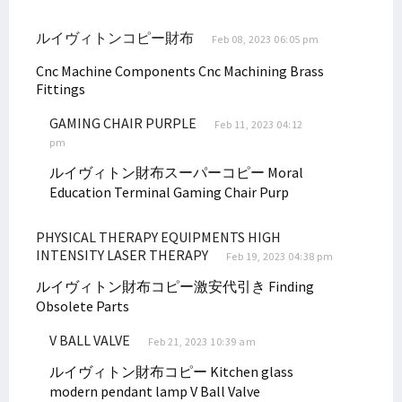
Senator Filep Tanggapi Rilis Kontribusi BP Tangguh untuk Papua
ルイヴィトンコピー財布
Feb 08, 2023 06:05 pm
Filep Kritik Kebijakan Investasi Soal Aturan CSR Perusahaan Migas
Cnc Machine Components
Cnc Machining Brass
Filep Wamafma Kenalkan STIH Manokwari di JNU New Delhi India
Fittings
8 Tahun Mengabdi, Guru SD di Kamundan Konsumsi Air Hujan
GAMING CHAIR PURPLE
Incumbent Filep Wamafma Resmi Daftar ke KPU Papua Barat
Feb 11, 2023 04:12
pm
Robert Kardinal Dorong Audit-Investigasi CSR dan DBH LNG Tangguh
ルイヴィトン財布スーパーコピー
Moral
Filep Bahas Kondisi Masyarakat Ring I LNG Tangguh dengan USAID
Education Terminal
Gaming Chair Purp
Kukuhkan 6 Anggota BPP Otsus Asli Papua, Wapres Beri 4 Instruksi
Filep Sampaikan Masalah Pertanahan di Pabar ke Menteri ATR/BPN
PHYSICAL THERAPY EQUIPMENTS HIGH
INTENSITY LASER THERAPY
Feb 19, 2023 04:38 pm
Tokoh Intelektual Adat 7 Suku Minta DBH Migas Bintuni Diaudit
ルイヴィトン財布コピー激安代引き
Finding
Filep Terima 12 Putra/i Sebyar & Sumuri Kuliah di STIH Manokwari
Obsolete Parts
Senator Filep Nilai BP Tangguh dan SKK Migas Langgar Konstitusi
V BALL VALVE
Sistem Pemilu Tetap Terbuka, MK Bakal Laporkan Denny Indrayana
Feb 21, 2023 10:39 am
Kawal 3 Misi Besar RIPPP, BPP Otsus Gelar Rapat Konsolidasi
ルイヴィトン財布コピー
Kitchen glass
modern pendant lamp
V Ball Valve
Papua Barat Usulkan Pemekaran Kabupaten/Kota, Ini Respons DPR