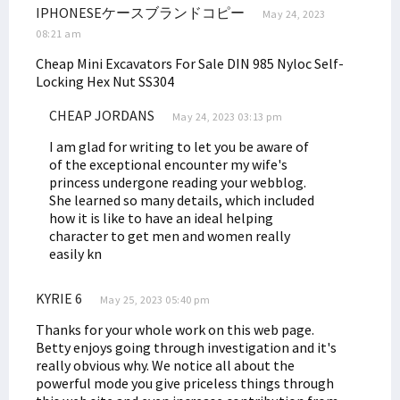
Filep Wamafma: RUU Bahasa Daerah Harus Prioritas Prolegnas
IPHONESEケースブランドコピー
May 24, 2023
Ketua Komite 3 DPD RI Dukung PKH Kemensos Dilanjutkan
08:21 am
Filep Kecam Penembakan Remaja di Semarang oleh Oknum Polisi
Cheap Mini Excavators For Sale
DIN 985 Nyloc Self-
Locking Hex Nut SS304
CHEAP JORDANS
May 24, 2023 03:13 pm
I am glad for writing to let you be aware of
of the exceptional encounter my wife's
princess undergone reading your webblog.
She learned so many details, which included
how it is like to have an ideal helping
character to get men and women really
easily kn
KYRIE 6
May 25, 2023 05:40 pm
Thanks for your whole work on this web page.
Betty enjoys going through investigation and it's
really obvious why. We notice all about the
powerful mode you give priceless things through