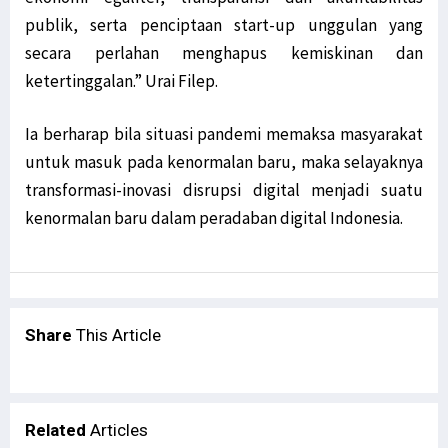
LaNyalla: Utusan Golongan dan DPD RI Secara Substansi Sama
publik, serta penciptaan start-up unggulan yang
Filep Wamafma Uraikan Perancangan Analisa Kontrak pada PKPA
secara perlahan menghapus kemiskinan dan
Temui AirAsia, Bupati Ajukan Rute Penerbangan ke Bandara Utarom
ketertinggalan.” Urai Filep.
STIH Manokwari Papua Barat Teken MoU bersama LSP HKI Jakarta
Robert Apresiasi Pendidikan Advokat oleh STIH Manokwari & Peradi
Ia berharap bila situasi pandemi memaksa masyarakat
LSM Minta KPK Periksa Eks Bupati Supiori Soal Dana Sekolah Pilot
untuk masuk pada kenormalan baru, maka selayaknya
STIH Manokwari Terapkan Absensi Digital bagi Pegawai dan Staf
transformasi-inovasi disrupsi digital menjadi suatu
Bantah OPM Tembak 17 Aparat, Polisi Pastikan Semua Aparat Selamat
kenormalan baru dalam peradaban digital Indonesia.
Prihatin Anak-Anak Jadi Korban, Theo Hesegem Surati Presiden
Pekan Literasi Digital Dorong Kreativitas Masyarakat Adat Saireri
Tutup DLA, Filep Harap Percepatan Digitalisasi 4 Sektor Terwujud
Tak Ragu ‘Potong Kepala’, Kapolri Copot 7 Pejabat Polisi
Share
This Article
Satgas Nemangkawi Tangkap 1 Anggota KKB di Dekai Papua
Mahfud MD Sebut OPM Manfaatkan Momen Presiden Hadiri KTT G20
Smelter Gresik Diprotes Warga Papua, Ini Respons Presdir Freeport
Related
Articles