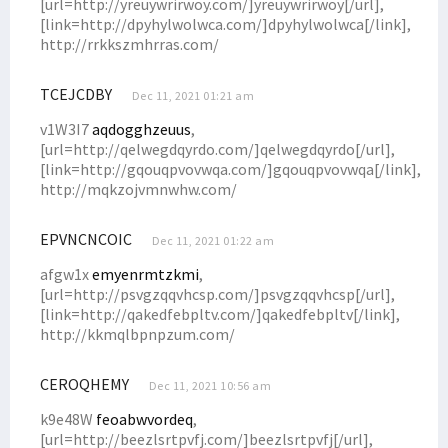
[url=http://yreuywrirwoy.com/]yreuywrirwoy[/url],
Festival Sail Teluk Cenderawasih Akan Diluncurkan di Manokwari
[link=http://dpyhylwolwca.com/]dpyhylwolwca[/link],
Gilas Timor Leste, Trio Papua Cetak Gol Kemenangan untuk Timnas
http://rrkkszmhrras.com/
Papua Barat Siap Jadi Tuan Rumah Acara Internasional Tahun Ini
TCEJCDBY
Dec 11, 2021 01:21 am
Omicron Masuki Papua Barat, 7 Kasus Terdeteksi di Kota Sorong
v1W3I7
aqdogghzeuus
,
Jabatan Gubernur di Papua Berakhir Mei, Ini Kata Senator Filep
[url=http://qelwegdqyrdo.com/]qelwegdqyrdo[/url],
Gubernur Meletakkan Batu Pertama Pembangunan Kampus STIH
[link=http://gqouqpvovwqa.com/]gqouqpvovwqa[/link],
http://mqkzojvmnwhw.com/
DN ke-47, Ketua STIH Manokwari Targetkan STIH Jadi Institut
Pewakilan Tetap RI di PBB Angkat Suara Terkait SPMH Dewan HAM PBB
EPVNCNCOIC
Dec 11, 2021 01:22 am
Kapendam: Korban Tembak KKB di Ilaga Adalah Putra Asli Papua
afgw1x
emyenrmtzkmi
,
Memanas! KKB Tembak TNI-Karyawan, Bakar Rumah, Mess Hingga Pasar
[url=http://psvgzqqvhcsp.com/]psvgzqqvhcsp[/url],
Banjir Landa Kampung Idoor, Warga Butuh Bantuan Logistik
[link=http://qakedfebpltv.com/]qakedfebpltv[/link],
http://kkmqlbpnpzum.com/
Filep Wamafma Serahkan Beasiswa Bagi 43 Mahasiswa STIH Momi Waren
Berikut Kronologi Kasus Ibu Gantung Diri dan 2 Anaknya Meninggal
CEROQHEMY
Dec 11, 2021 10:56 am
Solidaritas Mahasiswa-Rakyat di Nabire Akan Gelar Aksi Tolak DOB
k9e48W
feoabwvordeq
,
Sepakat Berdamai, Omer Isba Cabut LP Ujaran Rasial di Kepolisian
[url=http://beezlsrtpvfj.com/]beezlsrtpvfj[/url],