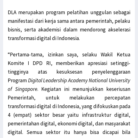
Marius: Instruksi Ketua Aktivitas STIH Manokwari Ikuti Prokes
DLA merupakan program pelatihan unggulan sebagai
Pernyataan Mensos Risma Dinilai Provokatif bagi Rakyat Papua
manifestasi dari kerja sama antara pemerintah, pelaku
Senator Filep Harap RUU Otsus Akomodir Pembentukan Parpol Lokal
bisnis, serta akademisi dalam mendorong akselerasi
3 Pelaku Pencurian di Sebuah Hotel di Manokwari Diamankan Polisi
transformasi digital di Indonesia.
Warga di Tambrauw Takut Divaksin, Sosialisasi Perlu Digencarkan
“Pertama-tama, izinkan saya, selaku Wakil Ketua
Kabupaten Jayawijaya Hingga Kini Belum Miliki alat PCR Covid-19
Komite I DPD RI, memberikan apresiasi setinggi-
10 Varian Delta Virus Corona Berasal dari Kabupaten Teluk Bintuni
tingginya atas kesuksesan penyelenggaraan
Golkar Serahkan 2 Nama Cawagub ke Koalisi Papua Bangkit Jilid 2
Program
Digital Leadership Academy National University
Jalan Trans Papua Barat ke Windesi Butuh Perhatian Pemerintah
of Singapore
. Kegiatan ini menunjukkan keseriusan
Senator Filep Diskusi Bersama Warga Jemaat GKI Kanaan Sabon
Pemerintah, untuk melakukan percepatan
Usai Mimika Barat, Polisi Usut Kasus BST Alama & Mimika Tengah
transformasi digital di Indonesia, yang difokuskan pada
KAWAL PB-LBH STIH Manokwari Proses Hukum Penabrak Terumbu Karang
4 (empat) sektor besar yaitu infrastruktur digital,
Kepala Lapas Manokwari: Napi yang Kabur Sudah Ditemui Keluarga
pemerintahan digital, ekonomi digital, dan masyarakat
Kabar Napi Kabur dari Lapas Manokwari Tewas Tertembak Hanya Hoaks
digital. Semua sektor itu hanya bisa dicapai bila
Koalisi Papua Bangkit Jilid 2 Belum Putuskan 2 Nama untuk Cawagub