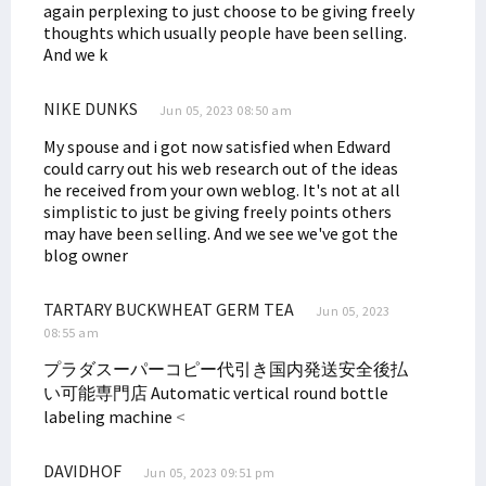
again perplexing to just choose to be giving freely
thoughts which usually people have been selling.
And we k
NIKE DUNKS
Jun 05, 2023 08:50 am
My spouse and i got now satisfied when Edward
could carry out his web research out of the ideas
he received from your own weblog. It's not at all
simplistic to just be giving freely points others
may have been selling. And we see we've got the
blog owner
TARTARY BUCKWHEAT GERM TEA
Jun 05, 2023
08:55 am
プラダスーパーコピー代引き国内発送安全後払
い可能専門店
Automatic vertical round bottle
labeling machine
<
DAVIDHOF
Jun 05, 2023 09:51 pm