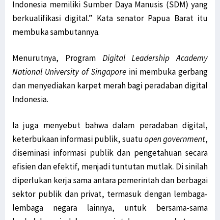
Indonesia memiliki Sumber Daya Manusis (SDM) yang
Jabat Waka I Komite I DPD RI, Filep: Kawal Peraturan Pemerintah!
berkualifikasi digital.” Kata senator Papua Barat itu
Warga Mokwam Cegat Pangdam Kasuari saat Touring Merah Putih
membuka sambutannya.
Unik! Ini Cara Warga Syou Kibarkan Merah Putih di Tengah Hutan
Menurutnya, Program
Digital Leadership Academy
Senator Filep Desak Pemerintah Selesaikan Masalah TKBM Manokwari
National University of Singapore
ini membuka gerbang
Filep: HUT RI Momentum Pemerintah Perbarui Komitmen Bangun Papua
dan menyediakan karpet merah bagi peradaban digital
SD YPK Serito Rusak, Filep Pertanyakan Kontribusi LNG Tangguh
Indonesia.
Polisi: Pimpinan KNPB Silas Ki Dalang Penyerangan Posramil Kisor
Presiden Jokowi: Siapkan Transisi dari Pandemi ke Endemi
Ia juga menyebut bahwa dalam peradaban digital,
Polda Papua Barat Rilis 17 DPO KNPB Penyerang Posramil Kisor
keterbukaan informasi publik, suatu
open government
,
TPNPB Klaim Kuasai Jalan Sorong-Tambrauw-Manokwari
diseminasi informasi publik dan pengetahuan secara
Filep: Kayu Log Sorong Dibawa Kabur, Hukum Berat Oknum Terlibat!
efisien dan efektif, menjadi tuntutan mutlak. Di sinilah
Luar Biasa! Kontingen Papua Raih 4 Medali Emas Cabor Sepatu Roda
diperlukan kerja sama antara pemerintah dan berbagai
Serang RI Soal HAM di Papua, Diplomat Minta Vanuatu ‘Buka Mata’
sektor publik dan privat, termasuk dengan lembaga-
TPNPB-OPM Ngalum Kupel Akui Serangan di Kiwirok, 1 Brimob Tewas
lembaga negara lainnya, untuk bersama-sama