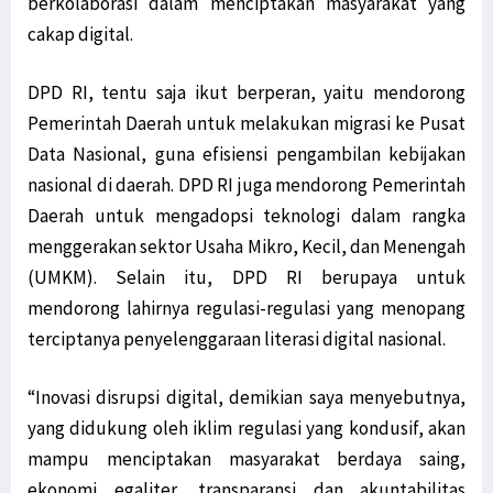
Filep Wamafma: PON XX Papua Momentum Perekat Persaudaraan Bangsa
berkolaborasi dalam menciptakan masyarakat yang
cakap digital.
Kemlu Berikan Tanggapan Atas Laporan PBB Soal Aktivis Papua
LSM Minta Kejati Periksa Dugaan Penyelewengan Dana Otsus di Biak
DPD RI, tentu saja ikut berperan, yaitu mendorong
Konflik Luhut-Haris, Filep Harap Fakta Terungkap ke Publik
Pemerintah Daerah untuk melakukan migrasi ke Pusat
Diduga Pasok Senjata ke KKB, Oknum ASN Pemkab Yahukimo Ditangkap
Data Nasional, guna efisiensi pengambilan kebijakan
TNI AD Evakuasi Guru dan Warga dari Kiwirok ke Jayapura
nasional di daerah. DPD RI juga mendorong Pemerintah
Kirab Api PON Dilepas Dari Sorong Ke Lima Wilayah Adat Di Papua
Daerah untuk mengadopsi teknologi dalam rangka
GAMKI Papua Minta Tindak Tegas Pelaku Penyerangan di Kiwirok
menggerakan sektor Usaha Mikro, Kecil, dan Menengah
Komnas HAM Papua Ungkap Temuan Baru Kasus Posramil Kisor
(UMKM). Selain itu, DPD RI berupaya untuk
Menhub: Pemerintah Terus Tingkatkan Konektivitas di Asmat Papua
mendorong lahirnya regulasi-regulasi yang menopang
Kepala Densus 88 Ungkap Strategi Khusus Tangani KKB di Papua
terciptanya penyelenggaraan literasi digital nasional.
Antisipasi KKB, Polri Pertebal Pengamanan di Distrik Kiwirok
“Inovasi disrupsi digital, demikian saya menyebutnya,
Tim Avatar Polres Manokwari Ringkus Pelaku Curanmor di Andai
yang didukung oleh iklim regulasi yang kondusif, akan
Papua Perlu Bangun RS Terintegrasi Poli Pengobatan Tradisional
mampu menciptakan masyarakat berdaya saing,
Situasi Berangsur Pulih, 1 SST Brimob Ditarik dari Maybrat
ekonomi egaliter, transparansi dan akuntabilitas