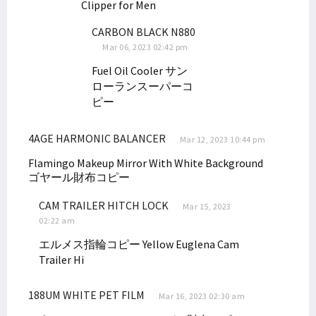
Clipper for Men
Kejari Selidiki Kasus Dugaan Korupsi Dana Hibah di Teluk Bintuni
CARBON BLACK N880
Filep Wamafma Lakukan Edukasi Politik Sosok Dominggus Mandacan
Mar 06, 2023 02:42 pm
Maksimalkan Dana Otsus, Senator Filep Sarankan Ini ke Pemda
Fuel Oil Cooler
サン
Kepala LP2BH STIH Soroti Tajam 10 Program Prioritas Pj Gubernur
ローランスーパーコ
ピー
Kunjungi Minyambouw, Filep Wamafma Terima Aspirasi Jalan Rusak
Program KKN Berakhir, Filep Wamafma Apresiasi Mahasiswa STIH
4AGE HARMONIC BALANCER
Mar 12, 2023 10:44 pm
Filep Wamafma Terima Aspirasi Masyarakat Adat Papua di Jakarta
Flamingo Makeup Mirror With White Background
Kirim Delegasi Mahasiswa ke Malaysia, Ini Pesan Dr. Filep Wamafma
ゴヤール財布コピー
Serap Aspirasi, Filep Wamafma Berdiskusi dengan Petani Kendal
CAM TRAILER HITCH LOCK
Mar 15, 2023
Isu Papua Tak Lagi Disinggung di Sidang PBB, Ini Kata Kemlu
02:22 am
Terima PP STN, Filep Bantu Advokasi Masalah Petani di Jambi
エルメス指輪コピー
Yellow Euglena
Cam
Filep Wamafma Usulkan Upaya Penyelesaian Tangani Konflik Agraria
Trailer Hi
Filep Soroti Lunturnya Fungsi Pengayom Polri di Konflik Agraria
Kasus Illegal Logging di Teluk Bintuni Libatkan Oknum ASN
188UM WHITE PET FILM
Mar 16, 2023 02:30 am
Singgung Soal Akreditasi, LLDIKTI: Kualitas PTN-PTS Tak Berbeda