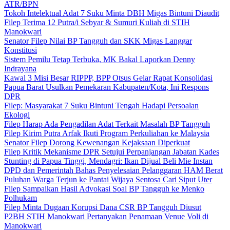
ATR/BPN
Tokoh Intelektual Adat 7 Suku Minta DBH Migas Bintuni Diaudit
Filep Terima 12 Putra/i Sebyar & Sumuri Kuliah di STIH
Manokwari
Senator Filep Nilai BP Tangguh dan SKK Migas Langgar
Konstitusi
Sistem Pemilu Tetap Terbuka, MK Bakal Laporkan Denny
Indrayana
Kawal 3 Misi Besar RIPPP, BPP Otsus Gelar Rapat Konsolidasi
Papua Barat Usulkan Pemekaran Kabupaten/Kota, Ini Respons
DPR
Filep: Masyarakat 7 Suku Bintuni Tengah Hadapi Persoalan
Ekologi
Filep Harap Ada Pengadilan Adat Terkait Masalah BP Tangguh
Filep Kirim Putra Arfak Ikuti Program Perkuliahan ke Malaysia
Senator Filep Dorong Kewenangan Kejaksaan Diperkuat
Filep Kritik Mekanisme DPR Setujui Perpanjangan Jabatan Kades
Stunting di Papua Tinggi, Mendagri: Ikan Dijual Beli Mie Instan
DPD dan Pemerintah Bahas Penyelesaian Pelanggaran HAM Berat
Puluhan Warga Terjun ke Pantai Wijaya Sentosa Cari Siput Uter
Filep Sampaikan Hasil Advokasi Soal BP Tangguh ke Menko
Polhukam
Filep Minta Dugaan Korupsi Dana CSR BP Tangguh Diusut
P2BH STIH Manokwari Pertanyakan Penamaan Venue Voli di
Manokwari