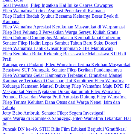
Soal Investasi, Filep Ingatkan Hal Ini ke Capres-Cawapres
Filep Wamafma Terima Aspirasi Pencaker di Kaimana
Filep Hadiri Ibadah Syukur Bersama Keluarga Besar Byak di
Kaimana
Filep Wamafma Apresiasi Kerukunan Masyarakat di Warpramasi
Filep Beri Peluang 3 Perwakilan Warga Serayu Kuliah Gratis
Filep Dukung Dominggus Mandacan Kembali Jabat Gubernur
Senator Filep Hadiri Lepas Sambut Tahun Baru Suku Doreri
Filep Wamafma Lantik Unsur Pimpinan STIH Manokwari
Filep Serahkan Buku Rekening Beasiswa ke Mahasiswa STIH di
Prafi
Kampanye di Padarni, Filep Wamafma Terima Keluhan Masyarakat
Beasiswa SUP Nunggak, Senator Filep Berikan Pandangannya
Filep Wamafma Gelar Kampanye Terbatas di Oransbari Mansel
Kampanye Terbatas di Oransbari, Ini Komitmen Filep Wamafma
Keluarga Kamasan Mansel Dukung Filep Wamafma Maju DPD RI
Masyarakat Nenei Nyatakan Dukungan untuk Filep Wamafma
Pemuda Desai dan Warga Prafi Antusias Dukung Filep Wamafma
Filep Terima Keluhan Dana Otsus dari Warga Nenei, Isim dan
Tahota
Jetty Babo Ambruk, Senator Filep: Segera Investigasi!
Sapa Warga di Kompleks Sanggeng, Filep Wamafma Tekankan Hal
Ini
Puncak DN ke-49, STIH Rilis Film Edukasi Berjudul 'Gratifikasi'