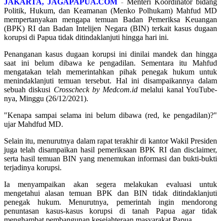
JAKARTA, JAGAPAPUA.COM
-
Menteri Koordinator bidang
Politik, Hukum, dan Keamanan (Menko Polhukam) Mahfud MD
mempertanyakan mengapa temuan Badan Pemeriksa Keuangan
(BPK) RI dan Badan Intelijen Negara (BIN) terkait kasus dugaan
korupsi di Papua tidak ditindaklanjuti hingga hari ini.
Penanganan kasus dugaan korupsi ini dinilai mandek dan hingga
saat ini belum dibawa ke pengadilan. Sementara itu Mahfud
mengatakan telah memerintahkan pihak penegak hukum untuk
menindaklanjuti temuan tersebut. Hal ini disampaikannya dalam
sebuah diskusi
Crosscheck by Medcom.id
melalui kanal YouTube-
nya, Minggu (26/12/2021).
"Kenapa sampai selama ini belum dibawa (red, ke pengadilan)?"
ujar Mahdfud MD.
Selain itu, menurutnya dalam rapat terakhir di kantor Wakil Presiden
juga telah disampaikan hasil pemeriksaan BPK RI dan disclaimer,
serta hasil temuan BIN yang menemukan informasi dan bukti-bukti
terjadinya korupsi.
Ia menyampaikan akan segera melakukan evaluasi untuk
mengetahui alasan temuan BPK dan BIN tidak ditindaklanjuti
penegak hukum. Menurutnya, pemerintah ingin mendorong
penuntasan kasus-kasus korupsi di tanah Papua agar tidak
menghambat pembangunan kesejahteraan masyarakat Papua.