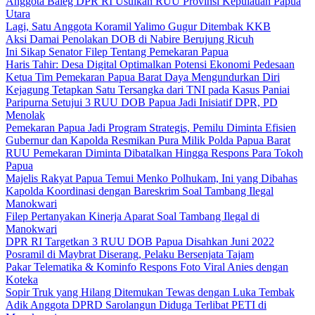
Anggota Baleg DPR RI Usulkan RUU Provinsi Kepulauan Papua
Utara
Lagi, Satu Anggota Koramil Yalimo Gugur Ditembak KKB
Aksi Damai Penolakan DOB di Nabire Berujung Ricuh
Ini Sikap Senator Filep Tentang Pemekaran Papua
Haris Tahir: Desa Digital Optimalkan Potensi Ekonomi Pedesaan
Ketua Tim Pemekaran Papua Barat Daya Mengundurkan Diri
Kejagung Tetapkan Satu Tersangka dari TNI pada Kasus Paniai
Paripurna Setujui 3 RUU DOB Papua Jadi Inisiatif DPR, PD
Menolak
Pemekaran Papua Jadi Program Strategis, Pemilu Diminta Efisien
Gubernur dan Kapolda Resmikan Pura Milik Polda Papua Barat
RUU Pemekaran Diminta Dibatalkan Hingga Respons Para Tokoh
Papua
Majelis Rakyat Papua Temui Menko Polhukam, Ini yang Dibahas
Kapolda Koordinasi dengan Bareskrim Soal Tambang Ilegal
Manokwari
Filep Pertanyakan Kinerja Aparat Soal Tambang Ilegal di
Manokwari
DPR RI Targetkan 3 RUU DOB Papua Disahkan Juni 2022
Posramil di Maybrat Diserang, Pelaku Bersenjata Tajam
Pakar Telematika & Kominfo Respons Foto Viral Anies dengan
Koteka
Sopir Truk yang Hilang Ditemukan Tewas dengan Luka Tembak
Adik Anggota DPRD Sarolangun Diduga Terlibat PETI di