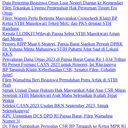
Data Penerima Beasiswa Otsus Luar Negeri Diantar ke Kemendari
Filep Tekankan Urgensi Pemenuhan Hak Perguruan Tinggi Era
Otsus
Filep: Wapres Perlu Bertemu Masyarakat Crosscheck Klaim BP
Ketua STIH Manokwari Teken MoU dan PKS dengan STH
Bandung
Kepala LLDIKTI Wilayah Papua Sebut STIH Manokwari Aman
dari Monev
Perpres RIPP Muat 6 Strategi, Papua Barat Siapkan Pergub DPRK
Dr. Yohana Minta Mahasiswa STIH Pahami Adat Saat di Lokasi
KKN
Penyaluran Dana Otsus 2023 di Papua Barat Capai Rp 1,034 Triliun
80 Persen Formasi CASN 2023 untuk Honorer, Ini Rinciannya
BP Tangguh Klaim Keberhasilan CSR, Senator Filep: Cobalah
Jujur!
Filep Wamafma Beri Beasiswa Perpuluhan Putra Arfak di STIH
Prafi
Simak Uraian Dasar Hukum Hak Masyarakat Adat Atas CSR Migas
Sesepuh STIH Manokwari Ajak Maba Selesaikan Kuliah Tepat
Waktu
Seleksi CASN 2023 Usulan BKN September 2023, Simak
Selengkapnya!
KPU Umumkan DCS DPD RI Papua Barat, Filep Wamafma
Nomor 3!
Dr. Filep Sampaikan Persoalan CSR BP Tangguh ke Ketua MPR RI