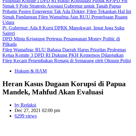
Pimpinan Komite I DPD RI Hadiri Konsultasi Publik RPJPD PB
Simak 9 Poin Strategis Asosiasi Gubernur untuk Tanah Papua
Prihatin Pasien Emergensi Tak Ada Dokter, Filep Tekankan Hal Ini
Simak Pandangan Filep Wamafma Atas RUU Pengeloaan Ruang
Udara
Pj. Gubernur: Ada 8 Kursi DPRK Manokwari, Ingat Juga Suku
Saireri
DPD Minta Kejagung Pertegas Penanganan Money Politic di
Pilkada
Filep Wamafma: RUU Bahasa Daerah Harus Prioritas Prolegnas
Ketua Komite 3 DPD RI Dukung PKH Kemensos Dilanjutkan
Filep Kecam Penembakan Remaja di Semarang oleh Oknum Polisi
Hukum & HAM
Heran Kasus Dugaan Korupsi di Papua
Mandek, Mahfud Akan Evaluasi
by Redaksi
Dec 27, 2021 02:00 pm
6299 views