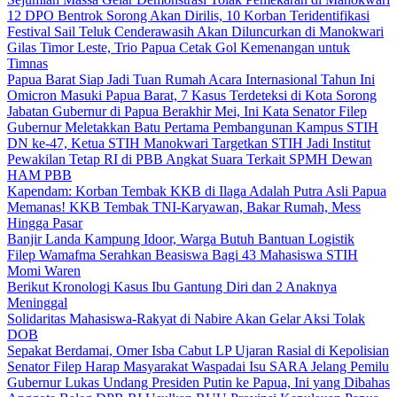
12 DPO Bentrok Sorong Akan Dirilis, 10 Korban Teridentifikasi
Festival Sail Teluk Cenderawasih Akan Diluncurkan di Manokwari
Gilas Timor Leste, Trio Papua Cetak Gol Kemenangan untuk
Timnas
Papua Barat Siap Jadi Tuan Rumah Acara Internasional Tahun Ini
Omicron Masuki Papua Barat, 7 Kasus Terdeteksi di Kota Sorong
Jabatan Gubernur di Papua Berakhir Mei, Ini Kata Senator Filep
Gubernur Meletakkan Batu Pertama Pembangunan Kampus STIH
DN ke-47, Ketua STIH Manokwari Targetkan STIH Jadi Institut
Pewakilan Tetap RI di PBB Angkat Suara Terkait SPMH Dewan
HAM PBB
Kapendam: Korban Tembak KKB di Ilaga Adalah Putra Asli Papua
Memanas! KKB Tembak TNI-Karyawan, Bakar Rumah, Mess
Hingga Pasar
Banjir Landa Kampung Idoor, Warga Butuh Bantuan Logistik
Filep Wamafma Serahkan Beasiswa Bagi 43 Mahasiswa STIH
Momi Waren
Berikut Kronologi Kasus Ibu Gantung Diri dan 2 Anaknya
Meninggal
Solidaritas Mahasiswa-Rakyat di Nabire Akan Gelar Aksi Tolak
DOB
Sepakat Berdamai, Omer Isba Cabut LP Ujaran Rasial di Kepolisian
Senator Filep Harap Masyarakat Waspadai Isu SARA Jelang Pemilu
Gubernur Lukas Undang Presiden Putin ke Papua, Ini yang Dibahas