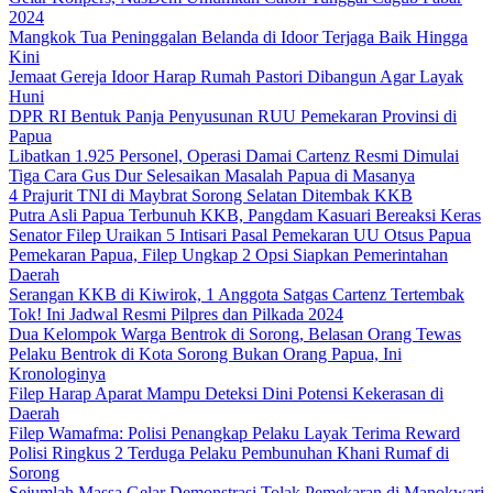
2024
Mangkok Tua Peninggalan Belanda di Idoor Terjaga Baik Hingga
Kini
Jemaat Gereja Idoor Harap Rumah Pastori Dibangun Agar Layak
Huni
DPR RI Bentuk Panja Penyusunan RUU Pemekaran Provinsi di
Papua
Libatkan 1.925 Personel, Operasi Damai Cartenz Resmi Dimulai
Tiga Cara Gus Dur Selesaikan Masalah Papua di Masanya
4 Prajurit TNI di Maybrat Sorong Selatan Ditembak KKB
Putra Asli Papua Terbunuh KKB, Pangdam Kasuari Bereaksi Keras
Senator Filep Uraikan 5 Intisari Pasal Pemekaran UU Otsus Papua
Pemekaran Papua, Filep Ungkap 2 Opsi Siapkan Pemerintahan
Daerah
Serangan KKB di Kiwirok, 1 Anggota Satgas Cartenz Tertembak
Tok! Ini Jadwal Resmi Pilpres dan Pilkada 2024
Dua Kelompok Warga Bentrok di Sorong, Belasan Orang Tewas
Pelaku Bentrok di Kota Sorong Bukan Orang Papua, Ini
Kronologinya
Filep Harap Aparat Mampu Deteksi Dini Potensi Kekerasan di
Daerah
Filep Wamafma: Polisi Penangkap Pelaku Layak Terima Reward
Polisi Ringkus 2 Terduga Pelaku Pembunuhan Khani Rumaf di
Sorong
Sejumlah Massa Gelar Demonstrasi Tolak Pemekaran di Manokwari