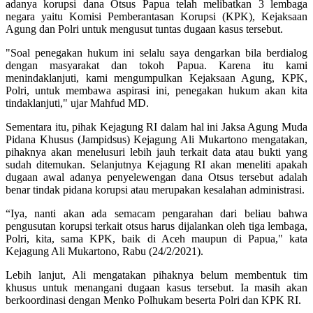
adanya korupsi dana Otsus Papua telah melibatkan 3 lembaga
negara yaitu Komisi Pemberantasan Korupsi (KPK), Kejaksaan
Agung dan Polri untuk mengusut tuntas dugaan kasus tersebut.
"Soal penegakan hukum ini selalu saya dengarkan bila berdialog
dengan masyarakat dan tokoh Papua. Karena itu kami
menindaklanjuti, kami mengumpulkan Kejaksaan Agung, KPK,
Polri, untuk membawa aspirasi ini, penegakan hukum akan kita
tindaklanjuti," ujar Mahfud MD.
Sementara itu, pihak Kejagung RI dalam hal ini Jaksa Agung Muda
Pidana Khusus (Jampidsus) Kejagung Ali Mukartono mengatakan,
pihaknya akan menelusuri lebih jauh terkait data atau bukti yang
sudah ditemukan. Selanjutnya Kejagung RI akan meneliti apakah
dugaan awal adanya penyelewengan dana Otsus tersebut adalah
benar tindak pidana korupsi atau merupakan kesalahan administrasi.
“Iya, nanti akan ada semacam pengarahan dari beliau bahwa
pengusutan korupsi terkait otsus harus dijalankan oleh tiga lembaga,
Polri, kita, sama KPK, baik di Aceh maupun di Papua," kata
Kejagung Ali Mukartono, Rabu (24/2/2021).
Lebih lanjut, Ali mengatakan pihaknya belum membentuk tim
khusus untuk menangani dugaan kasus tersebut. Ia masih akan
berkoordinasi dengan Menko Polhukam beserta Polri dan KPK RI.