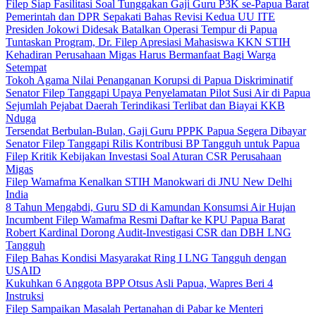
Filep Siap Fasilitasi Soal Tunggakan Gaji Guru P3K se-Papua Barat
Pemerintah dan DPR Sepakati Bahas Revisi Kedua UU ITE
Presiden Jokowi Didesak Batalkan Operasi Tempur di Papua
Tuntaskan Program, Dr. Filep Apresiasi Mahasiswa KKN STIH
Kehadiran Perusahaan Migas Harus Bermanfaat Bagi Warga
Setempat
Tokoh Agama Nilai Penanganan Korupsi di Papua Diskriminatif
Senator Filep Tanggapi Upaya Penyelamatan Pilot Susi Air di Papua
Sejumlah Pejabat Daerah Terindikasi Terlibat dan Biayai KKB
Nduga
Tersendat Berbulan-Bulan, Gaji Guru PPPK Papua Segera Dibayar
Senator Filep Tanggapi Rilis Kontribusi BP Tangguh untuk Papua
Filep Kritik Kebijakan Investasi Soal Aturan CSR Perusahaan
Migas
Filep Wamafma Kenalkan STIH Manokwari di JNU New Delhi
India
8 Tahun Mengabdi, Guru SD di Kamundan Konsumsi Air Hujan
Incumbent Filep Wamafma Resmi Daftar ke KPU Papua Barat
Robert Kardinal Dorong Audit-Investigasi CSR dan DBH LNG
Tangguh
Filep Bahas Kondisi Masyarakat Ring I LNG Tangguh dengan
USAID
Kukuhkan 6 Anggota BPP Otsus Asli Papua, Wapres Beri 4
Instruksi
Filep Sampaikan Masalah Pertanahan di Pabar ke Menteri