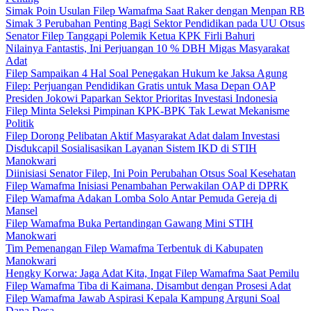
Simak Poin Usulan Filep Wamafma Saat Raker dengan Menpan RB
Simak 3 Perubahan Penting Bagi Sektor Pendidikan pada UU Otsus
Senator Filep Tanggapi Polemik Ketua KPK Firli Bahuri
Nilainya Fantastis, Ini Perjuangan 10 % DBH Migas Masyarakat
Adat
Filep Sampaikan 4 Hal Soal Penegakan Hukum ke Jaksa Agung
Filep: Perjuangan Pendidikan Gratis untuk Masa Depan OAP
Presiden Jokowi Paparkan Sektor Prioritas Investasi Indonesia
Filep Minta Seleksi Pimpinan KPK-BPK Tak Lewat Mekanisme
Politik
Filep Dorong Pelibatan Aktif Masyarakat Adat dalam Investasi
Disdukcapil Sosialisasikan Layanan Sistem IKD di STIH
Manokwari
Diinisiasi Senator Filep, Ini Poin Perubahan Otsus Soal Kesehatan
Filep Wamafma Inisiasi Penambahan Perwakilan OAP di DPRK
Filep Wamafma Adakan Lomba Solo Antar Pemuda Gereja di
Mansel
Filep Wamafma Buka Pertandingan Gawang Mini STIH
Manokwari
Tim Pemenangan Filep Wamafma Terbentuk di Kabupaten
Manokwari
Hengky Korwa: Jaga Adat Kita, Ingat Filep Wamafma Saat Pemilu
Filep Wamafma Tiba di Kaimana, Disambut dengan Prosesi Adat
Filep Wamafma Jawab Aspirasi Kepala Kampung Arguni Soal
Dana Desa