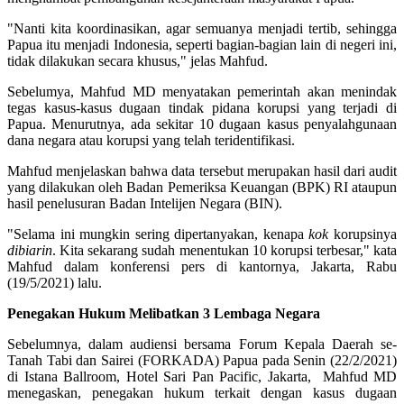
"Nanti kita koordinasikan, agar semuanya menjadi tertib, sehingga
Papua itu menjadi Indonesia, seperti bagian-bagian lain di negeri ini,
tidak dilakukan secara khusus," jelas Mahfud.
Sebelumya, Mahfud MD menyatakan pemerintah akan menindak
tegas kasus-kasus dugaan tindak pidana korupsi yang terjadi di
Papua. Menurutnya, ada sekitar 10 dugaan kasus penyalahgunaan
dana negara atau korupsi yang telah teridentifikasi.
Mahfud menjelaskan bahwa data tersebut merupakan hasil dari audit
yang dilakukan oleh Badan Pemeriksa Keuangan (BPK) RI ataupun
hasil penelusuran Badan Intelijen Negara (BIN).
"Selama ini mungkin sering dipertanyakan, kenapa
kok
korupsinya
dibiarin
. Kita sekarang sudah menentukan 10 korupsi terbesar," kata
Mahfud dalam konferensi pers di kantornya, Jakarta, Rabu
(19/5/2021) lalu.
Penegakan Hukum Melibatkan 3 Lembaga Negara
Sebelumnya, dalam audiensi bersama Forum Kepala Daerah se-
Tanah Tabi dan Sairei (FORKADA) Papua pada Senin (22/2/2021)
di Istana Ballroom, Hotel Sari Pan Pacific, Jakarta, Mahfud MD
menegaskan, penegakan hukum terkait dengan kasus dugaan