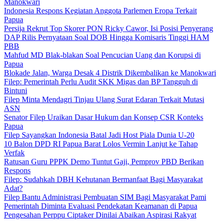
Manokwari
Indonesia Respons Kegiatan Anggota Parlemen Eropa Terkait
Papua
Persija Rekrut Top Skorer PON Ricky Cawor, Isi Posisi Penyerang
DAP Rilis Pernyataan Soal DOB Hingga Komisaris Tinggi HAM
PBB
Mahfud MD Blak-blakan Soal Pencucian Uang dan Korupsi di
Papua
Blokade Jalan, Warga Desak 4 Distrik Dikembalikan ke Manokwari
Filep: Pemerintah Perlu Audit SKK Migas dan BP Tangguh di
Bintuni
Filep Minta Mendagri Tinjau Ulang Surat Edaran Terkait Mutasi
ASN
Senator Filep Uraikan Dasar Hukum dan Konsep CSR Konteks
Papua
Filep Sayangkan Indonesia Batal Jadi Host Piala Dunia U-20
10 Balon DPD RI Papua Barat Lolos Vermin Lanjut ke Tahap
Verfak
Ratusan Guru PPPK Demo Tuntut Gaji, Pemprov PBD Berikan
Respons
Filep: Sudahkah DBH Kehutanan Bermanfaat Bagi Masyarakat
Adat?
Filep Bantu Administrasi Pembuatan SIM Bagi Masyarakat Pami
Pemerintah Diminta Evaluasi Pendekatan Keamanan di Papua
Pengesahan Perppu Ciptaker Dinilai Abaikan Aspirasi Rakyat