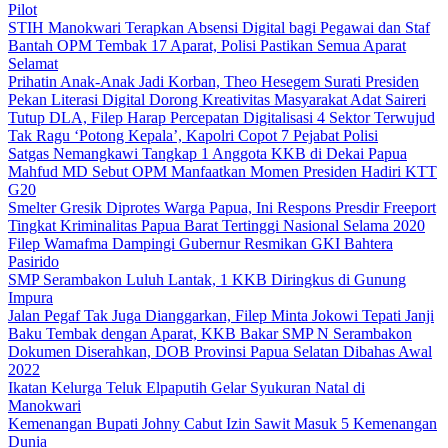
Pilot
STIH Manokwari Terapkan Absensi Digital bagi Pegawai dan Staf
Bantah OPM Tembak 17 Aparat, Polisi Pastikan Semua Aparat
Selamat
Prihatin Anak-Anak Jadi Korban, Theo Hesegem Surati Presiden
Pekan Literasi Digital Dorong Kreativitas Masyarakat Adat Saireri
Tutup DLA, Filep Harap Percepatan Digitalisasi 4 Sektor Terwujud
Tak Ragu ‘Potong Kepala’, Kapolri Copot 7 Pejabat Polisi
Satgas Nemangkawi Tangkap 1 Anggota KKB di Dekai Papua
Mahfud MD Sebut OPM Manfaatkan Momen Presiden Hadiri KTT
G20
Smelter Gresik Diprotes Warga Papua, Ini Respons Presdir Freeport
Tingkat Kriminalitas Papua Barat Tertinggi Nasional Selama 2020
Filep Wamafma Dampingi Gubernur Resmikan GKI Bahtera
Pasirido
SMP Serambakon Luluh Lantak, 1 KKB Diringkus di Gunung
Impura
Jalan Pegaf Tak Juga Dianggarkan, Filep Minta Jokowi Tepati Janji
Baku Tembak dengan Aparat, KKB Bakar SMP N Serambakon
Dokumen Diserahkan, DOB Provinsi Papua Selatan Dibahas Awal
2022
Ikatan Kelurga Teluk Elpaputih Gelar Syukuran Natal di
Manokwari
Kemenangan Bupati Johny Cabut Izin Sawit Masuk 5 Kemenangan
Dunia