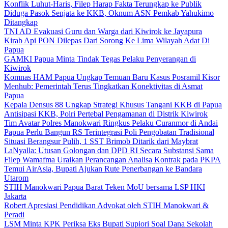
Konflik Luhut-Haris, Filep Harap Fakta Terungkap ke Publik
Diduga Pasok Senjata ke KKB, Oknum ASN Pemkab Yahukimo
Ditangkap
TNI AD Evakuasi Guru dan Warga dari Kiwirok ke Jayapura
Kirab Api PON Dilepas Dari Sorong Ke Lima Wilayah Adat Di
Papua
GAMKI Papua Minta Tindak Tegas Pelaku Penyerangan di
Kiwirok
Komnas HAM Papua Ungkap Temuan Baru Kasus Posramil Kisor
Menhub: Pemerintah Terus Tingkatkan Konektivitas di Asmat
Papua
Kepala Densus 88 Ungkap Strategi Khusus Tangani KKB di Papua
Antisipasi KKB, Polri Pertebal Pengamanan di Distrik Kiwirok
Tim Avatar Polres Manokwari Ringkus Pelaku Curanmor di Andai
Papua Perlu Bangun RS Terintegrasi Poli Pengobatan Tradisional
Situasi Berangsur Pulih, 1 SST Brimob Ditarik dari Maybrat
LaNyalla: Utusan Golongan dan DPD RI Secara Substansi Sama
Filep Wamafma Uraikan Perancangan Analisa Kontrak pada PKPA
Temui AirAsia, Bupati Ajukan Rute Penerbangan ke Bandara
Utarom
STIH Manokwari Papua Barat Teken MoU bersama LSP HKI
Jakarta
Robert Apresiasi Pendidikan Advokat oleh STIH Manokwari &
Peradi
LSM Minta KPK Periksa Eks Bupati Supiori Soal Dana Sekolah