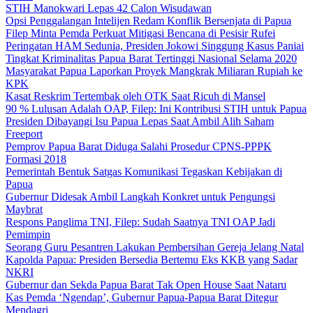
STIH Manokwari Lepas 42 Calon Wisudawan
Opsi Penggalangan Intelijen Redam Konflik Bersenjata di Papua
Filep Minta Pemda Perkuat Mitigasi Bencana di Pesisir Rufei
Peringatan HAM Sedunia, Presiden Jokowi Singgung Kasus Paniai
Tingkat Kriminalitas Papua Barat Tertinggi Nasional Selama 2020
Masyarakat Papua Laporkan Proyek Mangkrak Miliaran Rupiah ke
KPK
Kasat Reskrim Tertembak oleh OTK Saat Ricuh di Mansel
90 % Lulusan Adalah OAP, Filep: Ini Kontribusi STIH untuk Papua
Presiden Dibayangi Isu Papua Lepas Saat Ambil Alih Saham
Freeport
Pemprov Papua Barat Diduga Salahi Prosedur CPNS-PPPK
Formasi 2018
Pemerintah Bentuk Satgas Komunikasi Tegaskan Kebijakan di
Papua
Gubernur Didesak Ambil Langkah Konkret untuk Pengungsi
Maybrat
Respons Panglima TNI, Filep: Sudah Saatnya TNI OAP Jadi
Pemimpin
Seorang Guru Pesantren Lakukan Pembersihan Gereja Jelang Natal
Kapolda Papua: Presiden Bersedia Bertemu Eks KKB yang Sadar
NKRI
Gubernur dan Sekda Papua Barat Tak Open House Saat Nataru
Kas Pemda ‘Ngendap’, Gubernur Papua-Papua Barat Ditegur
Mendagri