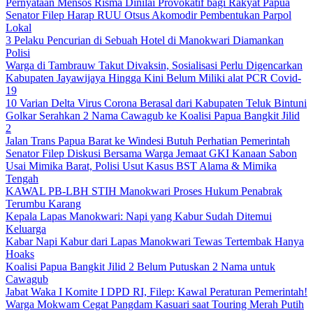
Pernyataan Mensos Risma Dinilai Provokatif bagi Rakyat Papua
Senator Filep Harap RUU Otsus Akomodir Pembentukan Parpol
Lokal
3 Pelaku Pencurian di Sebuah Hotel di Manokwari Diamankan
Polisi
Warga di Tambrauw Takut Divaksin, Sosialisasi Perlu Digencarkan
Kabupaten Jayawijaya Hingga Kini Belum Miliki alat PCR Covid-
19
10 Varian Delta Virus Corona Berasal dari Kabupaten Teluk Bintuni
Golkar Serahkan 2 Nama Cawagub ke Koalisi Papua Bangkit Jilid
2
Jalan Trans Papua Barat ke Windesi Butuh Perhatian Pemerintah
Senator Filep Diskusi Bersama Warga Jemaat GKI Kanaan Sabon
Usai Mimika Barat, Polisi Usut Kasus BST Alama & Mimika
Tengah
KAWAL PB-LBH STIH Manokwari Proses Hukum Penabrak
Terumbu Karang
Kepala Lapas Manokwari: Napi yang Kabur Sudah Ditemui
Keluarga
Kabar Napi Kabur dari Lapas Manokwari Tewas Tertembak Hanya
Hoaks
Koalisi Papua Bangkit Jilid 2 Belum Putuskan 2 Nama untuk
Cawagub
Jabat Waka I Komite I DPD RI, Filep: Kawal Peraturan Pemerintah!
Warga Mokwam Cegat Pangdam Kasuari saat Touring Merah Putih