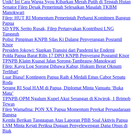
Unik! Ini Cara Warga Syou Kibarkan Merah Putih di Tengah Hutan
Senator Filep Desak Pemerintah Selesaikan Masalah TKBM
Manokwari
Filep: HUT RI Momentum Pemerintah Perbarui Komitmen Bangun
Papua
SD YPK Serito Rusak, Filep Pertanyakan Kontribusi LNG
Tangguh
Polisi: Pimpinan KNPB Silas Ki Dalang Penyerangan Posramil
Kisor
Presiden Jokowi: Siapkan Transisi dari Pandemi ke Endemi
Polda Papua Barat Rilis 17 DPO KNPB Penyerang Posramil Kisor
TPNPB Klaim Kuasai Jalan Sorong-Tambrauw-Manokwari
Filep: Kayu Log Sorong Dibawa Kabur, Hukum Berat Oknum
Terlibat!
Luar Biasa! Kontingen Papua Raih 4 Medali Emas Cabor Sepatu
Roda
Serang RI Soal HAM di Papua, Diplomat Minta Vanuatu ‘Buka
Mata’
TPNPB-OPM Ngalum Kupel Akui Serangan di Kiwirok, 1 Brimob
Tewas
Filep Wamafma: PON XX Papua Momentum Perekat Persaudaraan
Bangsa
Kemlu Berikan Tanggapan Atas Laporan PBB Soal Aktivis Papua
LSM Minta Kejati Periksa Dugaan Penyelewengan Dana Otsus di
Biak