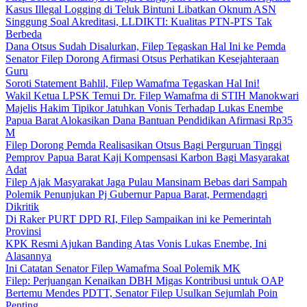
Kasus Illegal Logging di Teluk Bintuni Libatkan Oknum ASN
Singgung Soal Akreditasi, LLDIKTI: Kualitas PTN-PTS Tak
Berbeda
Dana Otsus Sudah Disalurkan, Filep Tegaskan Hal Ini ke Pemda
Senator Filep Dorong Afirmasi Otsus Perhatikan Kesejahteraan
Guru
Soroti Statement Bahlil, Filep Wamafma Tegaskan Hal Ini!
Wakil Ketua LPSK Temui Dr. Filep Wamafma di STIH Manokwari
Majelis Hakim Tipikor Jatuhkan Vonis Terhadap Lukas Enembe
Papua Barat Alokasikan Dana Bantuan Pendidikan Afirmasi Rp35
M
Filep Dorong Pemda Realisasikan Otsus Bagi Perguruan Tinggi
Pemprov Papua Barat Kaji Kompensasi Karbon Bagi Masyarakat
Adat
Filep Ajak Masyarakat Jaga Pulau Mansinam Bebas dari Sampah
Polemik Penunjukan Pj Gubernur Papua Barat, Permendagri
Dikritik
Di Raker PURT DPD RI, Filep Sampaikan ini ke Pemerintah
Provinsi
KPK Resmi Ajukan Banding Atas Vonis Lukas Enembe, Ini
Alasannya
Ini Catatan Senator Filep Wamafma Soal Polemik MK
Filep: Perjuangan Kenaikan DBH Migas Kontribusi untuk OAP
Bertemu Mendes PDTT, Senator Filep Usulkan Sejumlah Poin
Penting