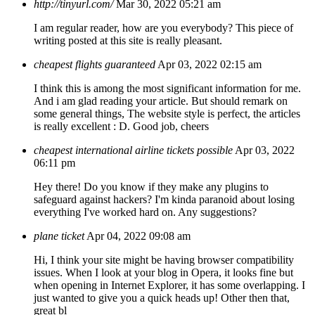
http://tinyurl.com/
Mar 30, 2022 05:21 am
I am regular reader, how are you everybody? This piece of
writing posted at this site is really pleasant.
cheapest flights guaranteed
Apr 03, 2022 02:15 am
I think this is among the most significant information for me.
And i am glad reading your article. But should remark on
some general things, The website style is perfect, the articles
is really excellent : D. Good job, cheers
cheapest international airline tickets possible
Apr 03, 2022
06:11 pm
Hey there! Do you know if they make any plugins to
safeguard against hackers? I'm kinda paranoid about losing
everything I've worked hard on. Any suggestions?
plane ticket
Apr 04, 2022 09:08 am
Hi, I think your site might be having browser compatibility
issues. When I look at your blog in Opera, it looks fine but
when opening in Internet Explorer, it has some overlapping. I
just wanted to give you a quick heads up! Other then that,
great bl