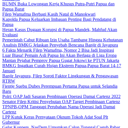
BUMN Buka Lowongan Kerja Khusus Putra-Putri Papua dan
Papua Barat
Filep Wamafma Berbagi Kasih Natal di Manokwari
Kapolda Papua Keluarkan Imbauan Penting Bagi Pendatang di
Papua
Heran Kasus Dugaan Korupsi di Papua Mandek, Mahfud Akan
Evaluasi
Pemerintah Cabut Ribuan Izin Usaha Tambang Hingga Kehutanan
Analisis BMKG Jelaskan Penyebab Bencana Banjir di Jayapura
6 Fakta Menarik Filep Wamafma, Nomor 2 Bisa Jadi Inspirasi
Luar Biasa! Pemain Asli Papua Ini Akan Berlaga di Liga Eropa
Mantan Pejabat Pemprov Papua Gugat Jokowi ke PTUN Jakarta
BMKG Ingatkan Curah Hujan Ekstrem Papua-Papua Barat 14-17
Januari
Banjir Jayapura, Filep Soroti Faktor Lingkungan & Pengawasan
RTRW
Fientje Suebu Dubes Perempuan Pertama Papua untuk Selandia
Baru
Polri: OAP Jadi Sasaran Pembinaan Operasi Damai Cartenz 2022
Senator Filep Kritisi Penyebutan OAP Target Pembinaan Cartenz
TPNPB-OPM Tanggapi Perubahan Nama Operasi Jadi Damai
Cartenz
LPP Kutuk Keras Pernyataan Oknum Tokoh Adat Soal Plt
Gubernur
Gelar Konpers, NasDem Umumkan Calon Tunggal Cagub Pabar