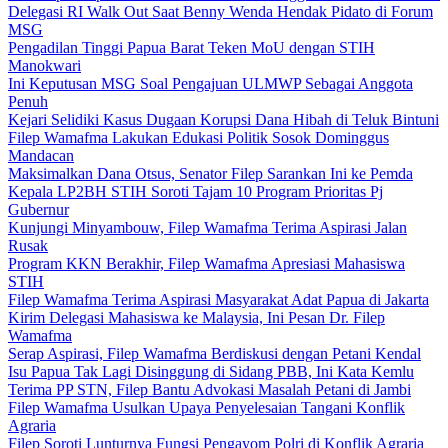
Delegasi RI Walk Out Saat Benny Wenda Hendak Pidato di Forum
MSG
Pengadilan Tinggi Papua Barat Teken MoU dengan STIH
Manokwari
Ini Keputusan MSG Soal Pengajuan ULMWP Sebagai Anggota
Penuh
Kejari Selidiki Kasus Dugaan Korupsi Dana Hibah di Teluk Bintuni
Filep Wamafma Lakukan Edukasi Politik Sosok Dominggus
Mandacan
Maksimalkan Dana Otsus, Senator Filep Sarankan Ini ke Pemda
Kepala LP2BH STIH Soroti Tajam 10 Program Prioritas Pj
Gubernur
Kunjungi Minyambouw, Filep Wamafma Terima Aspirasi Jalan
Rusak
Program KKN Berakhir, Filep Wamafma Apresiasi Mahasiswa
STIH
Filep Wamafma Terima Aspirasi Masyarakat Adat Papua di Jakarta
Kirim Delegasi Mahasiswa ke Malaysia, Ini Pesan Dr. Filep
Wamafma
Serap Aspirasi, Filep Wamafma Berdiskusi dengan Petani Kendal
Isu Papua Tak Lagi Disinggung di Sidang PBB, Ini Kata Kemlu
Terima PP STN, Filep Bantu Advokasi Masalah Petani di Jambi
Filep Wamafma Usulkan Upaya Penyelesaian Tangani Konflik
Agraria
Filep Soroti Lunturnya Fungsi Pengayom Polri di Konflik Agraria