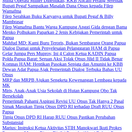
Minta Operasi Militer Dihentikan, KKB Ancam Perang Serentak
Bupati Pegaf Sampaikan Masalah Dana Otsus kepada Filep
Wamafma
Filep Serahkan Buku Karyanya untuk Bupati Pegaf & Billy
Mambrasar
Filep Wamafma Bantu Warga Kampung Anggi Gida dengan Bama
Menko Polhukam Paparkan 2 Jenis Kebijakan Pemerintah untuk
Papua
Mahfud MD: Kami Buru Teroris, Bukan Sembarang Orang Papua
Dialog Damai untuk Penyelesaian Pelanggaran HAM di Papua
Gelar Jumpa Pers Muprov, Ini 4 Calon Ketua KADIN Papua
Polda Papua Barat: Seruan Aksi Tolak Otsus Jilid II Tidak Benar
Komnas HAM: Hentikan Pasokan Senjata dan Amunisi ke KBB
Dewan Adat Papua Ajak Pemerintah Dialog Terbuka Bahas UU
Otsus
MRP dan MRPB Ajukan Sengketa Kewenangan Lembaga kepada
MK
Miris, Anak-Anak Usia Sekolah di Hutan Kampung Obo Tak
Bersekolah
Pemerintah Pahami Aspirasi Revisi UU Otsus Tak Hanya 2 Pasal
Simak Masukan Timja Otsus DPD RI terhadap Draft RUU Otsus
Papua
Timja Otsus DPD RI Harap RUU Otsus Pastikan Perubahan
Substansial
Marius: Instruksi Ketua Aktivitas STIH Manokwari Ikuti Prokes