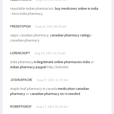
reputable indian pharmacies:
buy medicines online in india
- best india pharmacy
FREDDYSPIGH
Aug 16, 2023 06:45 pm
vipps canadian pharmacy:
canadian pharmacy ratings
-
canadian pharmacy
LORENCHUPT
Aug 16, 2023 11:25 pm
india pharmacy
п»їlegitimate online pharmacies india
or
indian pharmacy paypal
http://latinohe
JOSHUAPACHE
Aug 17, 2023 12:14 am
maple leaf pharmacy in canada
medication canadian
pharmacy
or
canadian pharmacy no rx needed
ROBERTIGNOF
Aug 17, 2023 02:40 am