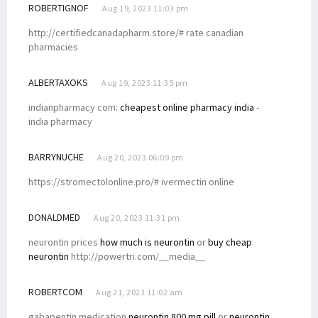
ROBERTIGNOF
Aug 19, 2023 11:03 pm
http://certifiedcanadapharm.store/# rate canadian
pharmacies
ALBERTAXOKS
Aug 19, 2023 11:35 pm
indianpharmacy com:
cheapest online pharmacy india
-
india pharmacy
BARRYNUCHE
Aug 20, 2023 06:09 pm
https://stromectolonline.pro/# ivermectin online
DONALDMED
Aug 20, 2023 11:31 pm
neurontin prices
how much is neurontin
or
buy cheap
neurontin
http://powertri.com/__media__
ROBERTCOM
Aug 21, 2023 11:02 am
gabapentin medication
neurontin 800 mg pill
or
neurontin