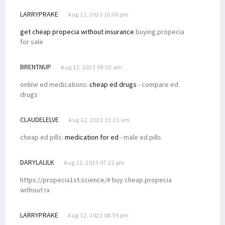
LARRYPRAKE
Aug 11, 2023 10:00 pm
get cheap propecia without insurance
buying propecia
for sale
BRENTNUP
Aug 12, 2023 09:52 am
online ed medications:
cheap ed drugs
- compare ed
drugs
CLAUDELELVE
Aug 12, 2023 11:15 am
cheap ed pills:
medication for ed
- male ed pills
DARYLALILK
Aug 12, 2023 07:22 pm
https://propecia1st.science/# buy cheap propecia
without rx
LARRYPRAKE
Aug 12, 2023 08:59 pm