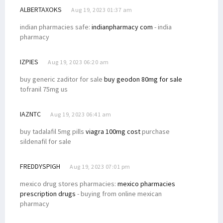
ALBERTAXOKS
Aug 19, 2023 01:37 am
indian pharmacies safe:
indianpharmacy com
- india
pharmacy
IZPIES
Aug 19, 2023 06:20 am
buy generic zaditor for sale
buy geodon 80mg for sale
tofranil 75mg us
IAZNTC
Aug 19, 2023 06:41 am
buy tadalafil 5mg pills
viagra 100mg cost
purchase
sildenafil for sale
FREDDYSPIGH
Aug 19, 2023 07:01 pm
mexico drug stores pharmacies:
mexico pharmacies
prescription drugs
- buying from online mexican
pharmacy