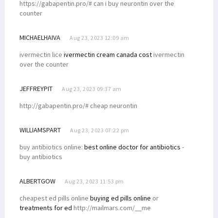
https://gabapentin.pro/# can i buy neurontin over the
counter
MICHAELHAIVA
Aug 23, 2023 12:09 am
ivermectin lice
ivermectin cream canada cost
ivermectin
over the counter
JEFFREYPIT
Aug 23, 2023 09:37 am
http://gabapentin.pro/# cheap neurontin
WILLIAMSPART
Aug 23, 2023 07:22 pm
buy antibiotics online:
best online doctor for antibiotics
-
buy antibiotics
ALBERTGOW
Aug 23, 2023 11:53 pm
cheapest ed pills online
buying ed pills online
or
treatments for ed
http://mailmars.com/__me