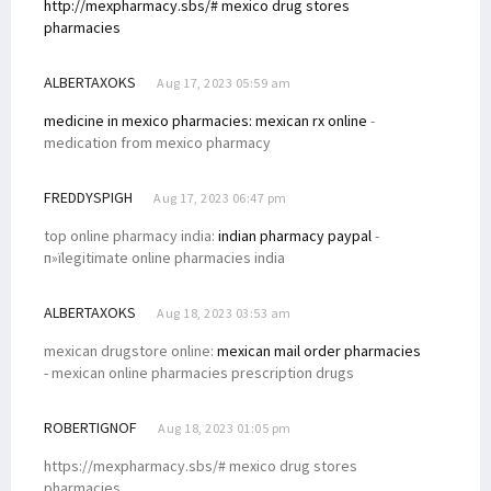
http://mexpharmacy.sbs/# mexico drug stores
pharmacies
ALBERTAXOKS
Aug 17, 2023 05:59 am
medicine in mexico pharmacies:
mexican rx online
-
medication from mexico pharmacy
FREDDYSPIGH
Aug 17, 2023 06:47 pm
top online pharmacy india:
indian pharmacy paypal
-
п»їlegitimate online pharmacies india
ALBERTAXOKS
Aug 18, 2023 03:53 am
mexican drugstore online:
mexican mail order pharmacies
- mexican online pharmacies prescription drugs
ROBERTIGNOF
Aug 18, 2023 01:05 pm
https://mexpharmacy.sbs/# mexico drug stores
pharmacies