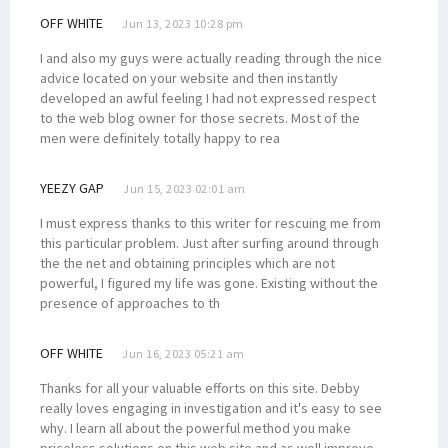
OFF WHITE
Jun 13, 2023 10:28 pm
I and also my guys were actually reading through the nice
advice located on your website and then instantly
developed an awful feeling I had not expressed respect
to the web blog owner for those secrets. Most of the
men were definitely totally happy to rea
YEEZY GAP
Jun 15, 2023 02:01 am
I must express thanks to this writer for rescuing me from
this particular problem. Just after surfing around through
the the net and obtaining principles which are not
powerful, I figured my life was gone. Existing without the
presence of approaches to th
OFF WHITE
Jun 16, 2023 05:21 am
Thanks for all your valuable efforts on this site. Debby
really loves engaging in investigation and it's easy to see
why. I learn all about the powerful method you make
priceless solutions on this web site and as well improve