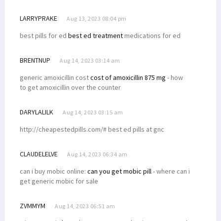
LARRYPRAKE
Aug 13, 2023 08:04 pm
best pills for ed
best ed treatment
medications for ed
BRENTNUP
Aug 14, 2023 03:14 am
generic amoxicillin cost
cost of amoxicillin 875 mg
- how
to get amoxicillin over the counter
DARYLALILK
Aug 14, 2023 03:15 am
http://cheapestedpills.com/# best ed pills at gnc
CLAUDELELVE
Aug 14, 2023 06:34 am
can i buy mobic online:
can you get mobic pill
- where can i
get generic mobic for sale
ZVMMYM
Aug 14, 2023 06:51 am