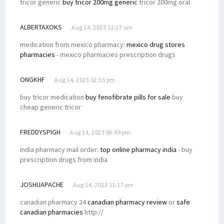
tricor generic
buy tricor 200mg generic
tricor 200mg oral
ALBERTAXOKS
Aug 14, 2023 11:27 am
medication from mexico pharmacy:
mexico drug stores
pharmacies
- mexico pharmacies prescription drugs
ONGKHF
Aug 14, 2023 02:55 pm
buy tricor medication
buy fenofibrate pills for sale
buy
cheap generic tricor
FREDDYSPIGH
Aug 14, 2023 06:49 pm
india pharmacy mail order:
top online pharmacy india
- buy
prescription drugs from india
JOSHUAPACHE
Aug 14, 2023 11:17 pm
canadian pharmacy 24
canadian pharmacy review
or
safe
canadian pharmacies
http://