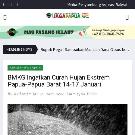
Media Penyambung Aspirasi Rakyat
Minta Operasi Militer Dihentikan, KKB Ancam Perang Serentak
Bupati Pegaf Sampaikan Masalah Dana Otsus kepada Filep Wamafma
HEADLINE
NEWS
Seputar Melanesia
BMKG Ingatkan Curah Hujan Ekstrem
Papua-Papua Barat 14-17 Januari
By Redaksi
Jan 12, 2022 10:00 Am
7480 Views