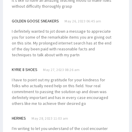
it's like to have an amazing teaching mood to make folks
without difficulty thoroughly grasp
GOLDEN GOOSE SNEAKERS
May 26, 2023 06:45 am
I definitely wanted to jot down a message to appreciate
you for some of the remarkable items you are giving out
on this site. My prolonged internet search has at the end
of the day been paid with reasonable facts and
techniques to talk about with my partn
KYRIE 8 SHOES
May 27, 2023 08:26 am
I have to point out my gratitude for your kindness for
folks who actually need help on this field. Your real
commitment to passing the solution up and down was
definitely important and has in every case encouraged
others like me to achieve their desired go
HERMES
May 28, 2023 11:03 am
I'm writing to let you understand of the cool encounter