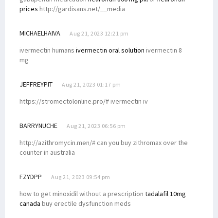
prices
http://gardisans.net/__media
MICHAELHAIVA
Aug 21, 2023 12:21 pm
ivermectin humans
ivermectin oral solution
ivermectin 8
mg
JEFFREYPIT
Aug 21, 2023 01:17 pm
https://stromectolonline.pro/# ivermectin iv
BARRYNUCHE
Aug 21, 2023 06:56 pm
http://azithromycin.men/# can you buy zithromax over the
counter in australia
FZYDPP
Aug 21, 2023 09:54 pm
how to get minoxidil without a prescription
tadalafil 10mg
canada
buy erectile dysfunction meds