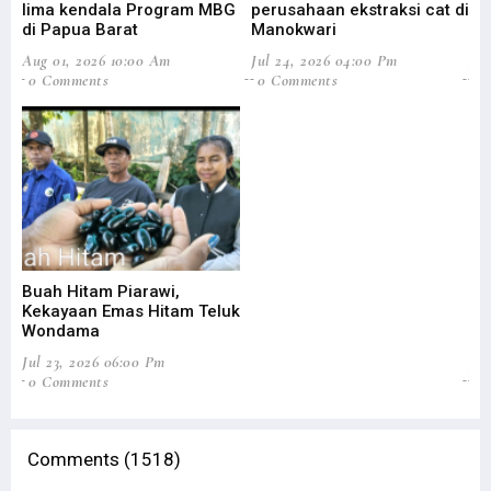
lima kendala Program MBG
perusahaan ekstraksi cat di
Ba
di Papua Barat
Manokwari
Pa
Aug 01, 2026 10:00 Am
Jul 24, 2026 04:00 Pm
Jul
0 Comments
0 Comments
0
Buah Hitam Piarawi,
An
Kekayaan Emas Hitam Teluk
Me
Wondama
Pe
Jul 23, 2026 06:00 Pm
Jun
0 Comments
2
Comments (1518)