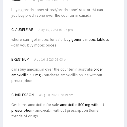
buying prednisone: https://prednisone1st.store/# can
you buy prednisone over the counter in canada
CLAUDELELVE
Aug 10, 2023 02:06 pm
where can i get mobic for sale:
buy generic mobic tablets
- can you buy mobic prices
BRENTNUP
Aug 10, 2023 05:03 pm
can i buy amoxicillin over the counter in australia
order
amoxicillin 500mg
- purchase amoxicillin online without
prescription
CHARLESSON
Aug 10, 2023 09:39 pm
Get here. amoxicillin for sale
amoxicillin 500 mg without
prescription
- amoxicillin without prescription Some
trends of drugs.