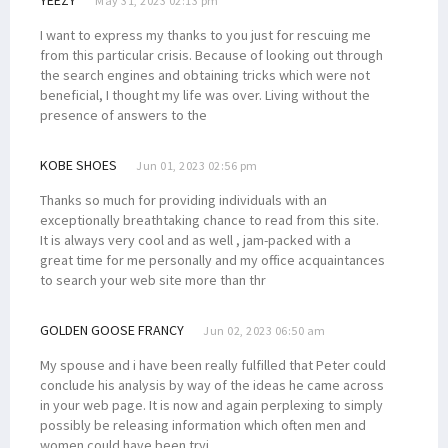
May 31, 2023 02:13 pm
I want to express my thanks to you just for rescuing me
from this particular crisis. Because of looking out through
the search engines and obtaining tricks which were not
beneficial, I thought my life was over. Living without the
presence of answers to the
KOBE SHOES
Jun 01, 2023 02:56 pm
Thanks so much for providing individuals with an
exceptionally breathtaking chance to read from this site.
It is always very cool and as well , jam-packed with a
great time for me personally and my office acquaintances
to search your web site more than thr
GOLDEN GOOSE FRANCY
Jun 02, 2023 06:50 am
My spouse and i have been really fulfilled that Peter could
conclude his analysis by way of the ideas he came across
in your web page. It is now and again perplexing to simply
possibly be releasing information which often men and
women could have been tryi