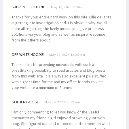
SUPREME CLOTHING
May 17, 2023 12:04 am
Thanks for your entire hard work on this site. Ellie delights
in getting into investigation and it is obvious why. We all
learn all regarding the lively means you give priceless
solutions via your blog and as well as inspire response
from the others about
OFF WHITE HOODIE
May 21, 2023 12:25 am
Thanks a lot for providing individuals with such a
breathtaking possiblity to read articles and blog posts
from this web site. It is always so excellent plus stuffed
with a great time for me and my office friends to visit
your web site a minimum of 3 times
GOLDEN GOOSE
May 25, 2023 05:12 am
I am only commenting to let you know of the useful
encounter my friend's girl enjoyed browsing yuor web
blog. She figured out a lot of pieces, not to mention what