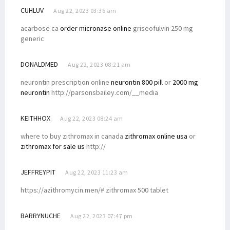
CUHLUV
Aug 22, 2023 03:36 am
acarbose ca
order micronase online
griseofulvin 250 mg
generic
DONALDMED
Aug 22, 2023 08:21 am
neurontin prescription online
neurontin 800 pill
or
2000 mg
neurontin
http://parsonsbailey.com/__media
KEITHHOX
Aug 22, 2023 08:24 am
where to buy zithromax in canada
zithromax online usa
or
zithromax for sale us
http://
JEFFREYPIT
Aug 22, 2023 11:23 am
https://azithromycin.men/# zithromax 500 tablet
BARRYNUCHE
Aug 22, 2023 07:47 pm