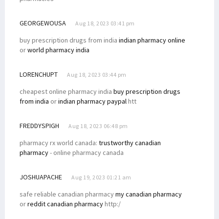
GEORGEWOUSA
Aug 18, 2023 03:41 pm
buy prescription drugs from india
indian pharmacy online
or
world pharmacy india
LORENCHUPT
Aug 18, 2023 03:44 pm
cheapest online pharmacy india
buy prescription drugs
from india
or
indian pharmacy paypal
htt
FREDDYSPIGH
Aug 18, 2023 06:48 pm
pharmacy rx world canada:
trustworthy canadian
pharmacy
- online pharmacy canada
JOSHUAPACHE
Aug 19, 2023 01:21 am
safe reliable canadian pharmacy
my canadian pharmacy
or
reddit canadian pharmacy
http:/