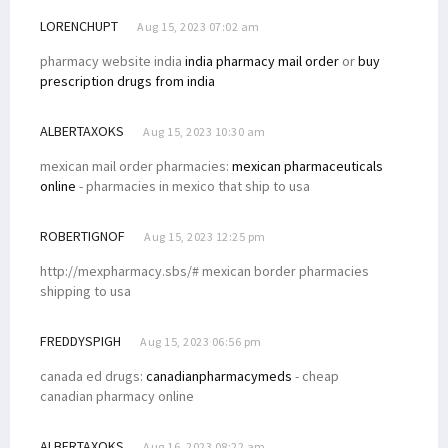
LORENCHUPT
Aug 15, 2023 07:02 am
pharmacy website india
india pharmacy mail order
or
buy
prescription drugs from india
ALBERTAXOKS
Aug 15, 2023 10:30 am
mexican mail order pharmacies:
mexican pharmaceuticals
online
- pharmacies in mexico that ship to usa
ROBERTIGNOF
Aug 15, 2023 12:25 pm
http://mexpharmacy.sbs/# mexican border pharmacies
shipping to usa
FREDDYSPIGH
Aug 15, 2023 06:56 pm
canada ed drugs:
canadianpharmacymeds
- cheap
canadian pharmacy online
ALBERTAXOKS
Aug 16, 2023 08:22 am