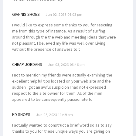
GIANNIS SHOES
Jun 02, 2023 04:03 pm
I would like to express some thanks to you for rescuing
me from this type of instance. As a result of surfing
around through the the web and meeting ideas that were
not pleasant, I believed my life was well over. Living
without the presence of answers to t
CHEAP JORDANS
Jun 03, 2023 06:46 pm
I not to mention my friends were actually examining the
excellent helpful tips located on your web site and the
sudden I got an awful suspicion I had not expressed
respect to the site owner for them. All of the men
appeared to be consequently passionate to
KD SHOES
Jun 05, 2023 11:49 pm
I actually wanted to construct a brief word so as to say
thanks to you for these unique ways you are giving on