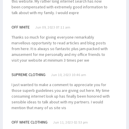
this website. My rather long internet search has now
been compensated with extremely good information to
talk about with my family. I would expre
OFF WHITE
Jun 09, 2023 07:11 am
Thanks so much for giving everyone remarkably
marvellous opportunity to read articles and blog posts
from here. It is always so fantastic plus jam-packed with
amusement for me personally and my office friends to
visit your website at minimum 3 times per we
SUPREME CLOTHING
Jun 10, 2023 10:46 am
I just wanted to make a comment to appreciate you for
those superb guidelines you are giving out here. My time
consuming internet look up has finally been honored with
sensible ideas to talk about with my partners. I would
mention that many of us site vis
OFF WHITE CLOTHING
Jun 11, 2023 02:53 pm