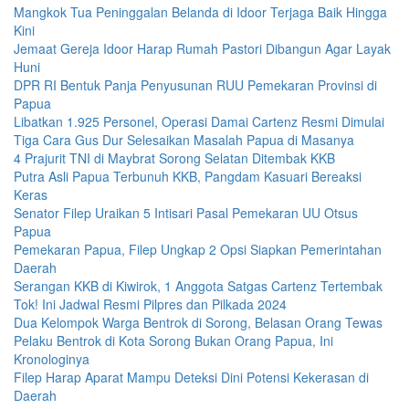
Mangkok Tua Peninggalan Belanda di Idoor Terjaga Baik Hingga
Kini
Jemaat Gereja Idoor Harap Rumah Pastori Dibangun Agar Layak
Huni
DPR RI Bentuk Panja Penyusunan RUU Pemekaran Provinsi di
Papua
Libatkan 1.925 Personel, Operasi Damai Cartenz Resmi Dimulai
Tiga Cara Gus Dur Selesaikan Masalah Papua di Masanya
4 Prajurit TNI di Maybrat Sorong Selatan Ditembak KKB
Putra Asli Papua Terbunuh KKB, Pangdam Kasuari Bereaksi
Keras
Senator Filep Uraikan 5 Intisari Pasal Pemekaran UU Otsus
Papua
Pemekaran Papua, Filep Ungkap 2 Opsi Siapkan Pemerintahan
Daerah
Serangan KKB di Kiwirok, 1 Anggota Satgas Cartenz Tertembak
Tok! Ini Jadwal Resmi Pilpres dan Pilkada 2024
Dua Kelompok Warga Bentrok di Sorong, Belasan Orang Tewas
Pelaku Bentrok di Kota Sorong Bukan Orang Papua, Ini
Kronologinya
Filep Harap Aparat Mampu Deteksi Dini Potensi Kekerasan di
Daerah