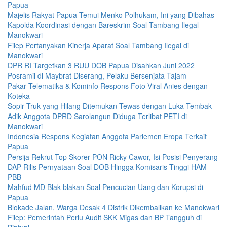
Papua
Majelis Rakyat Papua Temui Menko Polhukam, Ini yang Dibahas
Kapolda Koordinasi dengan Bareskrim Soal Tambang Ilegal
Manokwari
Filep Pertanyakan Kinerja Aparat Soal Tambang Ilegal di
Manokwari
DPR RI Targetkan 3 RUU DOB Papua Disahkan Juni 2022
Posramil di Maybrat Diserang, Pelaku Bersenjata Tajam
Pakar Telematika & Kominfo Respons Foto Viral Anies dengan
Koteka
Sopir Truk yang Hilang Ditemukan Tewas dengan Luka Tembak
Adik Anggota DPRD Sarolangun Diduga Terlibat PETI di
Manokwari
Indonesia Respons Kegiatan Anggota Parlemen Eropa Terkait
Papua
Persija Rekrut Top Skorer PON Ricky Cawor, Isi Posisi Penyerang
DAP Rilis Pernyataan Soal DOB Hingga Komisaris Tinggi HAM
PBB
Mahfud MD Blak-blakan Soal Pencucian Uang dan Korupsi di
Papua
Blokade Jalan, Warga Desak 4 Distrik Dikembalikan ke Manokwari
Filep: Pemerintah Perlu Audit SKK Migas dan BP Tangguh di