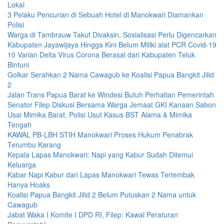
Lokal
3 Pelaku Pencurian di Sebuah Hotel di Manokwari Diamankan
Polisi
Warga di Tambrauw Takut Divaksin, Sosialisasi Perlu Digencarkan
Kabupaten Jayawijaya Hingga Kini Belum Miliki alat PCR Covid-19
10 Varian Delta Virus Corona Berasal dari Kabupaten Teluk
Bintuni
Golkar Serahkan 2 Nama Cawagub ke Koalisi Papua Bangkit Jilid
2
Jalan Trans Papua Barat ke Windesi Butuh Perhatian Pemerintah
Senator Filep Diskusi Bersama Warga Jemaat GKI Kanaan Sabon
Usai Mimika Barat, Polisi Usut Kasus BST Alama & Mimika
Tengah
KAWAL PB-LBH STIH Manokwari Proses Hukum Penabrak
Terumbu Karang
Kepala Lapas Manokwari: Napi yang Kabur Sudah Ditemui
Keluarga
Kabar Napi Kabur dari Lapas Manokwari Tewas Tertembak
Hanya Hoaks
Koalisi Papua Bangkit Jilid 2 Belum Putuskan 2 Nama untuk
Cawagub
Jabat Waka I Komite I DPD RI, Filep: Kawal Peraturan