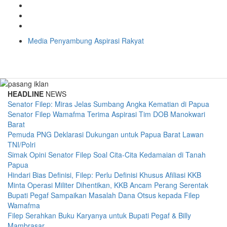
Media Penyambung Aspirasi Rakyat
HEADLINE
NEWS
Senator Filep: Miras Jelas Sumbang Angka Kematian di Papua
Senator Filep Wamafma Terima Aspirasi Tim DOB Manokwari
Barat
Pemuda PNG Deklarasi Dukungan untuk Papua Barat Lawan
TNI/Polri
Simak Opini Senator Filep Soal Cita-Cita Kedamaian di Tanah
Papua
Hindari Bias Definisi, Filep: Perlu Definisi Khusus Afiliasi KKB
Minta Operasi Militer Dihentikan, KKB Ancam Perang Serentak
Bupati Pegaf Sampaikan Masalah Dana Otsus kepada Filep
Wamafma
Filep Serahkan Buku Karyanya untuk Bupati Pegaf & Billy
Mambrasar