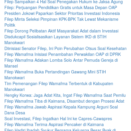
Filep Sampaikan 4 Hal Soal Penegakan Hukum ke Jaksa Agung
Filep: Perjuangan Pendidikan Gratis untuk Masa Depan OAP
Presiden Jokowi Paparkan Sektor Prioritas Investasi Indonesia
Filep Minta Seleksi Pimpinan KPK-BPK Tak Lewat Mekanisme
Politik
Filep Dorong Pelibatan Aktif Masyarakat Adat dalam Investasi
Disdukcapil Sosialisasikan Layanan Sistem IKD di STIH
Manokwari
Diinisiasi Senator Filep, Ini Poin Perubahan Otsus Soal Kesehatan
Filep Wamafma Inisiasi Penambahan Perwakilan OAP di DPRK
Filep Wamafma Adakan Lomba Solo Antar Pemuda Gereja di
Mansel
Filep Wamafma Buka Pertandingan Gawang Mini STIH
Manokwari
Tim Pemenangan Filep Wamafma Terbentuk di Kabupaten
Manokwari
Hengky Korwa: Jaga Adat Kita, Ingat Filep Wamafma Saat Pemilu
Filep Wamafma Tiba di Kaimana, Disambut dengan Prosesi Adat
Filep Wamafma Jawab Aspirasi Kepala Kampung Arguni Soal
Dana Desa
Soal Investasi, Filep Ingatkan Hal Ini ke Capres-Cawapres
Filep Wamafma Terima Aspirasi Pencaker di Kaimana
Filep Hadiri Ibadah Syukur Bersama Keluarga Besar Byak di