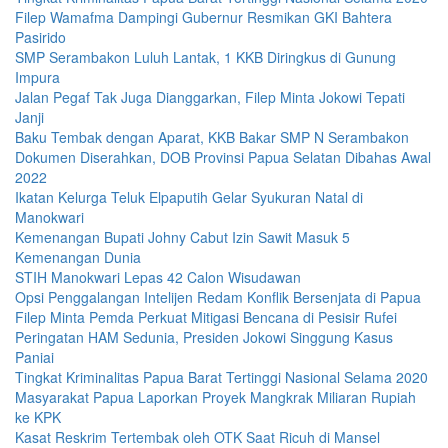
Filep Wamafma Dampingi Gubernur Resmikan GKI Bahtera
Pasirido
SMP Serambakon Luluh Lantak, 1 KKB Diringkus di Gunung
Impura
Jalan Pegaf Tak Juga Dianggarkan, Filep Minta Jokowi Tepati
Janji
Baku Tembak dengan Aparat, KKB Bakar SMP N Serambakon
Dokumen Diserahkan, DOB Provinsi Papua Selatan Dibahas Awal
2022
Ikatan Kelurga Teluk Elpaputih Gelar Syukuran Natal di
Manokwari
Kemenangan Bupati Johny Cabut Izin Sawit Masuk 5
Kemenangan Dunia
STIH Manokwari Lepas 42 Calon Wisudawan
Opsi Penggalangan Intelijen Redam Konflik Bersenjata di Papua
Filep Minta Pemda Perkuat Mitigasi Bencana di Pesisir Rufei
Peringatan HAM Sedunia, Presiden Jokowi Singgung Kasus
Paniai
Tingkat Kriminalitas Papua Barat Tertinggi Nasional Selama 2020
Masyarakat Papua Laporkan Proyek Mangkrak Miliaran Rupiah
ke KPK
Kasat Reskrim Tertembak oleh OTK Saat Ricuh di Mansel