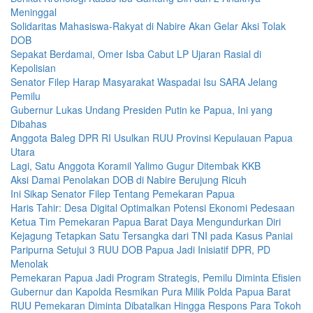
Meninggal
Solidaritas Mahasiswa-Rakyat di Nabire Akan Gelar Aksi Tolak
DOB
Sepakat Berdamai, Omer Isba Cabut LP Ujaran Rasial di
Kepolisian
Senator Filep Harap Masyarakat Waspadai Isu SARA Jelang
Pemilu
Gubernur Lukas Undang Presiden Putin ke Papua, Ini yang
Dibahas
Anggota Baleg DPR RI Usulkan RUU Provinsi Kepulauan Papua
Utara
Lagi, Satu Anggota Koramil Yalimo Gugur Ditembak KKB
Aksi Damai Penolakan DOB di Nabire Berujung Ricuh
Ini Sikap Senator Filep Tentang Pemekaran Papua
Haris Tahir: Desa Digital Optimalkan Potensi Ekonomi Pedesaan
Ketua Tim Pemekaran Papua Barat Daya Mengundurkan Diri
Kejagung Tetapkan Satu Tersangka dari TNI pada Kasus Paniai
Paripurna Setujui 3 RUU DOB Papua Jadi Inisiatif DPR, PD
Menolak
Pemekaran Papua Jadi Program Strategis, Pemilu Diminta Efisien
Gubernur dan Kapolda Resmikan Pura Milik Polda Papua Barat
RUU Pemekaran Diminta Dibatalkan Hingga Respons Para Tokoh