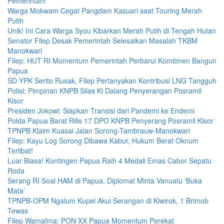
Pemerintah!
Warga Mokwam Cegat Pangdam Kasuari saat Touring Merah
Putih
Unik! Ini Cara Warga Syou Kibarkan Merah Putih di Tengah Hutan
Senator Filep Desak Pemerintah Selesaikan Masalah TKBM
Manokwari
Filep: HUT RI Momentum Pemerintah Perbarui Komitmen Bangun
Papua
SD YPK Serito Rusak, Filep Pertanyakan Kontribusi LNG Tangguh
Polisi: Pimpinan KNPB Silas Ki Dalang Penyerangan Posramil
Kisor
Presiden Jokowi: Siapkan Transisi dari Pandemi ke Endemi
Polda Papua Barat Rilis 17 DPO KNPB Penyerang Posramil Kisor
TPNPB Klaim Kuasai Jalan Sorong-Tambrauw-Manokwari
Filep: Kayu Log Sorong Dibawa Kabur, Hukum Berat Oknum
Terlibat!
Luar Biasa! Kontingen Papua Raih 4 Medali Emas Cabor Sepatu
Roda
Serang RI Soal HAM di Papua, Diplomat Minta Vanuatu ‘Buka
Mata’
TPNPB-OPM Ngalum Kupel Akui Serangan di Kiwirok, 1 Brimob
Tewas
Filep Wamafma: PON XX Papua Momentum Perekat