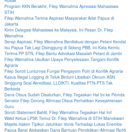
Rusak
Program KKN Berakhir, Filep Wamafma Apresiasi Mahasiswa
STIH
Filep Wamafma Terima Aspirasi Masyarakat Adat Papua di
Jakarta
Kirim Delegasi Mahasiswa ke Malaysia, Ini Pesan Dr. Filep
Wamafma
Serap Aspirasi, Filep Wamafma Berdiskusi dengan Petani Kendal
Isu Papua Tak Lagi Disinggung di Sidang PBB, Ini Kata Kemlu
Terima PP STN, Filep Bantu Advokasi Masalah Petani di Jambi
Filep Wamafma Usulkan Upaya Penyelesaian Tangani Konflik
Agraria
Filep Soroti Lunturnya Fungsi Pengayom Polri di Konflik Agraria
Kasus Illegal Logging di Teluk Bintuni Libatkan Oknum ASN
Singgung Soal Akreditasi, LLDIKTI: Kualitas PTN-PTS Tak
Berbeda
Dana Otsus Sudah Disalurkan, Filep Tegaskan Hal Ini ke Pemda
Senator Filep Dorong Afirmasi Otsus Perhatikan Kesejahteraan
Guru
Soroti Statement Bahlil, Filep Wamafma Tegaskan Hal Ini!
Wakil Ketua LPSK Temui Dr. Filep Wamafma di STIH Manokwari
Majelis Hakim Tipikor Jatuhkan Vonis Terhadap Lukas Enembe
Papua Barat Alokasikan Dana Bantuan Pendidikan Afirmasi Rp35