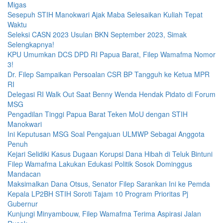
Migas
Sesepuh STIH Manokwari Ajak Maba Selesaikan Kuliah Tepat
Waktu
Seleksi CASN 2023 Usulan BKN September 2023, Simak
Selengkapnya!
KPU Umumkan DCS DPD RI Papua Barat, Filep Wamafma Nomor
3!
Dr. Filep Sampaikan Persoalan CSR BP Tangguh ke Ketua MPR
RI
Delegasi RI Walk Out Saat Benny Wenda Hendak Pidato di Forum
MSG
Pengadilan Tinggi Papua Barat Teken MoU dengan STIH
Manokwari
Ini Keputusan MSG Soal Pengajuan ULMWP Sebagai Anggota
Penuh
Kejari Selidiki Kasus Dugaan Korupsi Dana Hibah di Teluk Bintuni
Filep Wamafma Lakukan Edukasi Politik Sosok Dominggus
Mandacan
Maksimalkan Dana Otsus, Senator Filep Sarankan Ini ke Pemda
Kepala LP2BH STIH Soroti Tajam 10 Program Prioritas Pj
Gubernur
Kunjungi Minyambouw, Filep Wamafma Terima Aspirasi Jalan