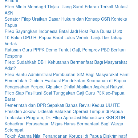
Bintuni
Filep Minta Mendagri Tinjau Ulang Surat Edaran Terkait Mutasi
ASN
Senator Filep Uraikan Dasar Hukum dan Konsep CSR Konteks
Papua
Filep Sayangkan Indonesia Batal Jadi Host Piala Dunia U-20
10 Balon DPD RI Papua Barat Lolos Vermin Lanjut ke Tahap
Verfak
Ratusan Guru PPPK Demo Tuntut Gaji, Pemprov PBD Berikan
Respons
Filep: Sudahkah DBH Kehutanan Bermanfaat Bagi Masyarakat
Adat?
Filep Bantu Administrasi Pembuatan SIM Bagi Masyarakat Pami
Pemerintah Diminta Evaluasi Pendekatan Keamanan di Papua
Pengesahan Perppu Ciptaker Dinilai Abaikan Aspirasi Rakyat
Filep Siap Fasilitasi Soal Tunggakan Gaji Guru P3K se-Papua
Barat
Pemerintah dan DPR Sepakati Bahas Revisi Kedua UU ITE
Presiden Jokowi Didesak Batalkan Operasi Tempur di Papua
Tuntaskan Program, Dr. Filep Apresiasi Mahasiswa KKN STIH
Kehadiran Perusahaan Migas Harus Bermanfaat Bagi Warga
Setempat
Tokoh Agama Nilai Penanganan Korupsi di Papua Diskriminatif