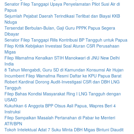
Senator Filep Tanggapi Upaya Penyelamatan Pilot Susi Air di
Papua
Sejumlah Pejabat Daerah Terindikasi Terlibat dan Biayai KKB
Nduga
Tersendat Berbulan-Bulan, Gaji Guru PPPK Papua Segera
Dibayar
Senator Filep Tanggapi Rilis Kontribusi BP Tangguh untuk Papua
Filep Kritik Kebijakan Investasi Soal Aturan CSR Perusahaan
Migas
Filep Wamafma Kenalkan STIH Manokwari di JNU New Delhi
India
8 Tahun Mengabdi, Guru SD di Kamundan Konsumsi Air Hujan
Incumbent Filep Wamafma Resmi Daftar ke KPU Papua Barat
Robert Kardinal Dorong Audit-Investigasi CSR dan DBH LNG
Tangguh
Filep Bahas Kondisi Masyarakat Ring I LNG Tangguh dengan
USAID
Kukuhkan 6 Anggota BPP Otsus Asli Papua, Wapres Beri 4
Instruksi
Filep Sampaikan Masalah Pertanahan di Pabar ke Menteri
ATR/BPN
Tokoh Intelektual Adat 7 Suku Minta DBH Migas Bintuni Diaudit