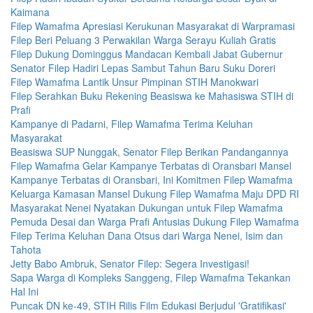
Kaimana
Filep Wamafma Apresiasi Kerukunan Masyarakat di Warpramasi
Filep Beri Peluang 3 Perwakilan Warga Serayu Kuliah Gratis
Filep Dukung Dominggus Mandacan Kembali Jabat Gubernur
Senator Filep Hadiri Lepas Sambut Tahun Baru Suku Doreri
Filep Wamafma Lantik Unsur Pimpinan STIH Manokwari
Filep Serahkan Buku Rekening Beasiswa ke Mahasiswa STIH di
Prafi
Kampanye di Padarni, Filep Wamafma Terima Keluhan
Masyarakat
Beasiswa SUP Nunggak, Senator Filep Berikan Pandangannya
Filep Wamafma Gelar Kampanye Terbatas di Oransbari Mansel
Kampanye Terbatas di Oransbari, Ini Komitmen Filep Wamafma
Keluarga Kamasan Mansel Dukung Filep Wamafma Maju DPD RI
Masyarakat Nenei Nyatakan Dukungan untuk Filep Wamafma
Pemuda Desai dan Warga Prafi Antusias Dukung Filep Wamafma
Filep Terima Keluhan Dana Otsus dari Warga Nenei, Isim dan
Tahota
Jetty Babo Ambruk, Senator Filep: Segera Investigasi!
Sapa Warga di Kompleks Sanggeng, Filep Wamafma Tekankan
Hal Ini
Puncak DN ke-49, STIH Rilis Film Edukasi Berjudul 'Gratifikasi'