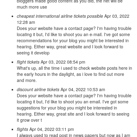
bloggers made good content as you did, the net will be
much more use
cheapest international airline tickets possible
Apr 03, 2022
12:28 am
Does your website have a contact page? I'm having trouble
locating it but, I'd like to shoot you an e-mail. I've got some
recommendations for your blog you might be interested in
hearing. Either way, great website and I look forward to
seeing it develop
flight tickets
Apr 03, 2022 08:54 pm
What's up, all the time i used to check website posts here in
the early hours in the daylight, as i love to find out more
and more.
discount airline tickets
Apr 04, 2022 10:53 am
Does your website have a contact page? I'm having trouble
locating it but, I'd like to shoot you an email. I've got some
suggestions for your blog you might be interested in
hearing. Either way, great site and I look forward to seeing
it grow over t
flights
Apr 04, 2022 03:11 pm
I always used to read post in news papers but now as I am