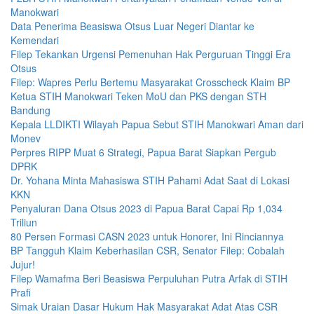
Manokwari
Data Penerima Beasiswa Otsus Luar Negeri Diantar ke
Kemendari
Filep Tekankan Urgensi Pemenuhan Hak Perguruan Tinggi Era
Otsus
Filep: Wapres Perlu Bertemu Masyarakat Crosscheck Klaim BP
Ketua STIH Manokwari Teken MoU dan PKS dengan STH
Bandung
Kepala LLDIKTI Wilayah Papua Sebut STIH Manokwari Aman dari
Monev
Perpres RIPP Muat 6 Strategi, Papua Barat Siapkan Pergub
DPRK
Dr. Yohana Minta Mahasiswa STIH Pahami Adat Saat di Lokasi
KKN
Penyaluran Dana Otsus 2023 di Papua Barat Capai Rp 1,034
Triliun
80 Persen Formasi CASN 2023 untuk Honorer, Ini Rinciannya
BP Tangguh Klaim Keberhasilan CSR, Senator Filep: Cobalah
Jujur!
Filep Wamafma Beri Beasiswa Perpuluhan Putra Arfak di STIH
Prafi
Simak Uraian Dasar Hukum Hak Masyarakat Adat Atas CSR