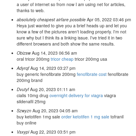
a user of internet so from now I am using net for articles,
thanks to web.
absolutely cheapest airfare possible
Apr 05, 2022 03:46 pm
Heya just wanted to give you a brief heads up and let you
know a few of the pictures aren't loading properly. I'm not
sure why but I think its a linking issue. I've tried it in two
different browsers and both show the same results.
Obizsw
Aug 14, 2023 06:56 am
oral tricor 200mg
tricor cheap
tricor 200mg usa
Adyrqf
Aug 14, 2023 03:27 pm
buy generic fenofibrate 200mg
fenofibrate cost
fenofibrate
200mg brand
Dvutyf
Aug 20, 2023 01:11 am
cialis 10mg drug
overnight delivery for viagra
viagra
sildenafil 25mg
Szwyzn
Aug 20, 2023 04:05 am
buy ketotifen 1mg sale
order ketotifen 1 mg sale
tofranil
buy online
Vsxypi
Aug 22, 2023 03:51 pm