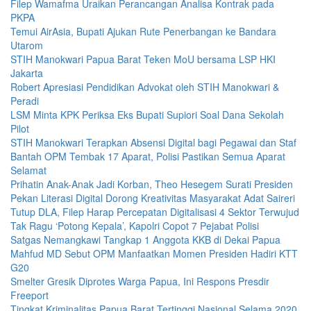
Filep Wamafma Uraikan Perancangan Analisa Kontrak pada
PKPA
Temui AirAsia, Bupati Ajukan Rute Penerbangan ke Bandara
Utarom
STIH Manokwari Papua Barat Teken MoU bersama LSP HKI
Jakarta
Robert Apresiasi Pendidikan Advokat oleh STIH Manokwari &
Peradi
LSM Minta KPK Periksa Eks Bupati Supiori Soal Dana Sekolah
Pilot
STIH Manokwari Terapkan Absensi Digital bagi Pegawai dan Staf
Bantah OPM Tembak 17 Aparat, Polisi Pastikan Semua Aparat
Selamat
Prihatin Anak-Anak Jadi Korban, Theo Hesegem Surati Presiden
Pekan Literasi Digital Dorong Kreativitas Masyarakat Adat Saireri
Tutup DLA, Filep Harap Percepatan Digitalisasi 4 Sektor Terwujud
Tak Ragu ‘Potong Kepala’, Kapolri Copot 7 Pejabat Polisi
Satgas Nemangkawi Tangkap 1 Anggota KKB di Dekai Papua
Mahfud MD Sebut OPM Manfaatkan Momen Presiden Hadiri KTT
G20
Smelter Gresik Diprotes Warga Papua, Ini Respons Presdir
Freeport
Tingkat Kriminalitas Papua Barat Tertinggi Nasional Selama 2020