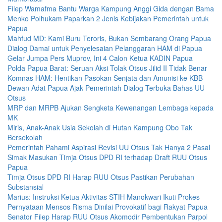
Filep Wamafma Bantu Warga Kampung Anggi Gida dengan Bama
Menko Polhukam Paparkan 2 Jenis Kebijakan Pemerintah untuk
Papua
Mahfud MD: Kami Buru Teroris, Bukan Sembarang Orang Papua
Dialog Damai untuk Penyelesaian Pelanggaran HAM di Papua
Gelar Jumpa Pers Muprov, Ini 4 Calon Ketua KADIN Papua
Polda Papua Barat: Seruan Aksi Tolak Otsus Jilid II Tidak Benar
Komnas HAM: Hentikan Pasokan Senjata dan Amunisi ke KBB
Dewan Adat Papua Ajak Pemerintah Dialog Terbuka Bahas UU
Otsus
MRP dan MRPB Ajukan Sengketa Kewenangan Lembaga kepada
MK
Miris, Anak-Anak Usia Sekolah di Hutan Kampung Obo Tak
Bersekolah
Pemerintah Pahami Aspirasi Revisi UU Otsus Tak Hanya 2 Pasal
Simak Masukan Timja Otsus DPD RI terhadap Draft RUU Otsus
Papua
Timja Otsus DPD RI Harap RUU Otsus Pastikan Perubahan
Substansial
Marius: Instruksi Ketua Aktivitas STIH Manokwari Ikuti Prokes
Pernyataan Mensos Risma Dinilai Provokatif bagi Rakyat Papua
Senator Filep Harap RUU Otsus Akomodir Pembentukan Parpol