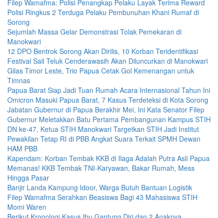
Filep Wamafma: Polisi Penangkap Pelaku Layak Terima Reward
Polisi Ringkus 2 Terduga Pelaku Pembunuhan Khani Rumaf di
Sorong
Sejumlah Massa Gelar Demonstrasi Tolak Pemekaran di
Manokwari
12 DPO Bentrok Sorong Akan Dirilis, 10 Korban Teridentifikasi
Festival Sail Teluk Cenderawasih Akan Diluncurkan di Manokwari
Gilas Timor Leste, Trio Papua Cetak Gol Kemenangan untuk
Timnas
Papua Barat Siap Jadi Tuan Rumah Acara Internasional Tahun Ini
Omicron Masuki Papua Barat, 7 Kasus Terdeteksi di Kota Sorong
Jabatan Gubernur di Papua Berakhir Mei, Ini Kata Senator Filep
Gubernur Meletakkan Batu Pertama Pembangunan Kampus STIH
DN ke-47, Ketua STIH Manokwari Targetkan STIH Jadi Institut
Pewakilan Tetap RI di PBB Angkat Suara Terkait SPMH Dewan
HAM PBB
Kapendam: Korban Tembak KKB di Ilaga Adalah Putra Asli Papua
Memanas! KKB Tembak TNI-Karyawan, Bakar Rumah, Mess
Hingga Pasar
Banjir Landa Kampung Idoor, Warga Butuh Bantuan Logistik
Filep Wamafma Serahkan Beasiswa Bagi 43 Mahasiswa STIH
Momi Waren
Berikut Kronologi Kasus Ibu Gantung Diri dan 2 Anaknya