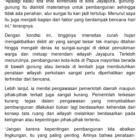
“Apalagi kalau kita lihat konstruksi di kota Jayapura, gunung-
gunung itu diambil materialnya untuk pembangunan sehingga
tidak ada penahan, alur sungai itu kan jadi tertutup. Menurut saya
itu juga menjadi bagian dari faktor yang berdampak bencana hari
ini,” terangnya.
Dengan kondisi ini, tingginya intensitas curah hujan
mengakibatkan debit air yang sangat besar tak mampu ditahan
hingga mengalir deras ke sungai-sungai di dekat pemukiman
warga dan meluap merendam wilayah Jayapura. Terlebih
menurutnya, pembangunan kota-kota di Papua mayoritas berada
di bawah gunung atau berada di lembah juga membutuhkan
penataan wilayah perkotaan sangat perlu diperhatikan agar
terhindar dari bencana.
Lebih lanjut, ia menilai pengawasan pemerintah daerah maupun
pihak-pihak terkait juga sangat kurang. Pemerintah terkesan
kurang tegas dalam pengawasan yang menyebabkan
pembangunan dilakukan bukan lagi berdasarkan kehendak dari
konsep tata ruang dan wilayah melainkan berdasarkan pada
keinginan atau kepentingan pihak-pihak tertentu.
“Jangan karena kepentingan pembangunan kita abaikan
lingkungan, itu yang paling penting. Artinya bahwa penataan-