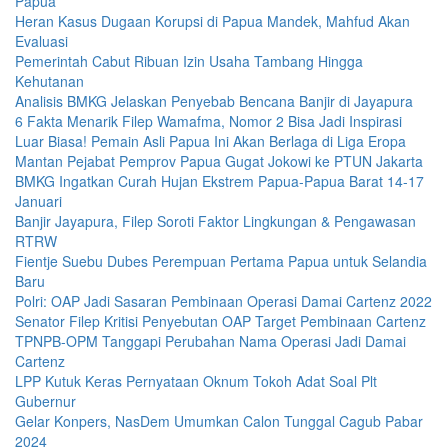
Papua
Heran Kasus Dugaan Korupsi di Papua Mandek, Mahfud Akan
Evaluasi
Pemerintah Cabut Ribuan Izin Usaha Tambang Hingga
Kehutanan
Analisis BMKG Jelaskan Penyebab Bencana Banjir di Jayapura
6 Fakta Menarik Filep Wamafma, Nomor 2 Bisa Jadi Inspirasi
Luar Biasa! Pemain Asli Papua Ini Akan Berlaga di Liga Eropa
Mantan Pejabat Pemprov Papua Gugat Jokowi ke PTUN Jakarta
BMKG Ingatkan Curah Hujan Ekstrem Papua-Papua Barat 14-17
Januari
Banjir Jayapura, Filep Soroti Faktor Lingkungan & Pengawasan
RTRW
Fientje Suebu Dubes Perempuan Pertama Papua untuk Selandia
Baru
Polri: OAP Jadi Sasaran Pembinaan Operasi Damai Cartenz 2022
Senator Filep Kritisi Penyebutan OAP Target Pembinaan Cartenz
TPNPB-OPM Tanggapi Perubahan Nama Operasi Jadi Damai
Cartenz
LPP Kutuk Keras Pernyataan Oknum Tokoh Adat Soal Plt
Gubernur
Gelar Konpers, NasDem Umumkan Calon Tunggal Cagub Pabar
2024