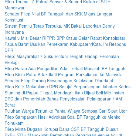
Filep Terima 12 Putra/i Sebyar & Sumuri Kuliah di STIH
Manokwari
Senator Filep Nilai BP Tangguh dan SKK Migas Langgar
Konstitusi
Sistem Pemilu Tetap Terbuka, MK Bakal Laporkan Denny
Indrayana
Kawal 3 Misi Besar RIPPP, BPP Otsus Gelar Rapat Konsolidasi
Papua Barat Usulkan Pemekaran Kabupaten/Kota, Ini Respons
DPR
Filep: Masyarakat 7 Suku Bintuni Tengah Hadapi Persoalan
Ekologi
Filep Harap Ada Pengadilan Adat Terkait Masalah BP Tangguh
Filep Kirim Putra Arfak Ikuti Program Perkuliahan ke Malaysia
Senator Filep Dorong Kewenangan Kejaksaan Diperkuat
Filep Kritik Mekanisme DPR Setujui Perpanjangan Jabatan Kades
Stunting di Papua Tinggi, Mendagri: Ikan Dijual Beli Mie Instan
DPD dan Pemerintah Bahas Penyelesaian Pelanggaran HAM
Berat
Puluhan Warga Terjun ke Pantai Wijaya Sentosa Cari Siput Uter
Filep Sampaikan Hasil Advokasi Soal BP Tangguh ke Menko
Polhukam
Filep Minta Dugaan Korupsi Dana CSR BP Tangguh Diusut
P2BH STIH Manokwari Pertanyakan Penamaan Venue Voli di