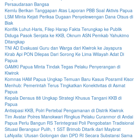
Persaudaraan Bangsa
Kemlu Berikan Tanggapan Atas Laporan PBB Soal Aktivis Papua
LSM Minta Kejati Periksa Dugaan Penyelewengan Dana Otsus di
Biak
Konflik Luhut-Haris, Filep Harap Fakta Terungkap ke Publik
Diduga Pasok Senjata ke KKB, Oknum ASN Pemkab Yahukimo
Ditangkap
TNI AD Evakuasi Guru dan Warga dari Kiwirok ke Jayapura
Kirab Api PON Dilepas Dari Sorong Ke Lima Wilayah Adat Di
Papua
GAMKI Papua Minta Tindak Tegas Pelaku Penyerangan di
Kiwirok
Komnas HAM Papua Ungkap Temuan Baru Kasus Posramil Kisor
Menhub: Pemerintah Terus Tingkatkan Konektivitas di Asmat
Papua
Kepala Densus 88 Ungkap Strategi Khusus Tangani KKB di
Papua
Antisipasi KKB, Polri Pertebal Pengamanan di Distrik Kiwirok
Tim Avatar Polres Manokwari Ringkus Pelaku Curanmor di Andai
Papua Perlu Bangun RS Terintegrasi Poli Pengobatan Tradisional
Situasi Berangsur Pulih, 1 SST Brimob Ditarik dari Maybrat
LaNyalla: Utusan Golongan dan DPD RI Secara Substansi Sama