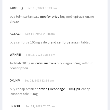
GUMSCQ
Sep 16, 2023 07:23 am
buy telmisartan sale
movfor price
buy molnupiravir online
cheap
KCTZXJ
Sep 18, 2023 04:18 am
buy cenforce 100mg sale
brand cenforce
aralen tablet
WRKPIR
Sep 18, 2023 10:33 am
tadalafil 20mg us
cialis australia
buy viagra 50mg without
prescription
DXUHIV
Sep 21, 2023 12:56 am
buy cheap omnicef
order glucophage 500mg pill
cheap
lansoprazole 30mg
JNTCBF
Sep 21, 2023 07:57 pm