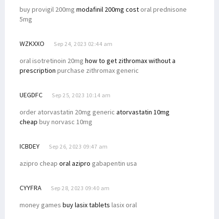
buy provigil 200mg
modafinil 200mg cost
oral prednisone
5mg
WZKXXO
Sep 24, 2023 02:44 am
oral isotretinoin 20mg
how to get zithromax without a
prescription
purchase zithromax generic
UEGDFC
Sep 25, 2023 10:14 am
order atorvastatin 20mg generic
atorvastatin 10mg
cheap
buy norvasc 10mg
ICBDEY
Sep 26, 2023 09:47 am
azipro cheap
oral azipro
gabapentin usa
CYYFRA
Sep 28, 2023 09:40 am
money games
buy lasix tablets
lasix oral