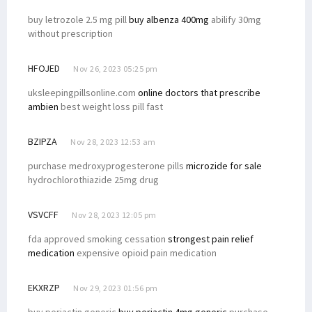
buy letrozole 2.5 mg pill
buy albenza 400mg
abilify 30mg
without prescription
HFOJED
Nov 26, 2023 05:25 pm
uksleepingpillsonline.com
online doctors that prescribe
ambien
best weight loss pill fast
BZIPZA
Nov 28, 2023 12:53 am
purchase medroxyprogesterone pills
microzide for sale
hydrochlorothiazide 25mg drug
VSVCFF
Nov 28, 2023 12:05 pm
fda approved smoking cessation
strongest pain relief
medication
expensive opioid pain medication
EKXRZP
Nov 29, 2023 01:56 pm
buy periactin generic
buy periactin 4mg generic
purchase