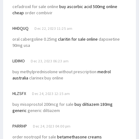
cefadroxil for sale online
buy ascorbic acid 500mg online
cheap
order combivir
HHDQUQ
Dec 22, 2023 11:25 am
oral cabergoline 0.25mg
claritin for sale online
dapoxetine
90mg usa
LIDIMO
Dec 23, 2023 06:23 am
buy methylprednisolone without prescription
medrol
australia
clarinex buy online
HLZSFX
Dec 24, 2023 12:15 am
buy misoprostol 200mcg for sale
buy diltiazem 180mg
generic
generic diltiazem
PARRHP
Dec 24, 2023 04:00 pm
order nootropil for sale
betamethasone creams