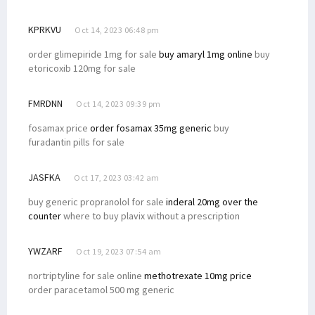
KPRKVU
Oct 14, 2023 06:48 pm
order glimepiride 1mg for sale
buy amaryl 1mg online
buy
etoricoxib 120mg for sale
FMRDNN
Oct 14, 2023 09:39 pm
fosamax price
order fosamax 35mg generic
buy
furadantin pills for sale
JASFKA
Oct 17, 2023 03:42 am
buy generic propranolol for sale
inderal 20mg over the
counter
where to buy plavix without a prescription
YWZARF
Oct 19, 2023 07:54 am
nortriptyline for sale online
methotrexate 10mg price
order paracetamol 500 mg generic