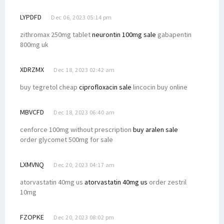
LYPDFD
Dec 06, 2023 05:14 pm
zithromax 250mg tablet
neurontin 100mg sale
gabapentin
800mg uk
XDRZMX
Dec 18, 2023 02:42 am
buy tegretol cheap
ciprofloxacin sale
lincocin buy online
MBVCFD
Dec 18, 2023 06:40 am
cenforce 100mg without prescription
buy aralen sale
order glycomet 500mg for sale
LXMVNQ
Dec 20, 2023 04:17 am
atorvastatin 40mg us
atorvastatin 40mg us
order zestril
10mg
FZOPKE
Dec 20, 2023 08:02 pm