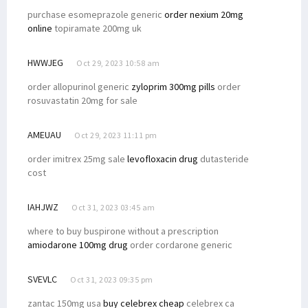
purchase esomeprazole generic
order nexium 20mg
online
topiramate 200mg uk
HWWJEG
Oct 29, 2023 10:58 am
order allopurinol generic
zyloprim 300mg pills
order
rosuvastatin 20mg for sale
AMEUAU
Oct 29, 2023 11:11 pm
order imitrex 25mg sale
levofloxacin drug
dutasteride
cost
IAHJWZ
Oct 31, 2023 03:45 am
where to buy buspirone without a prescription
amiodarone 100mg drug
order cordarone generic
SVEVLC
Oct 31, 2023 09:35 pm
zantac 150mg usa
buy celebrex cheap
celebrex ca