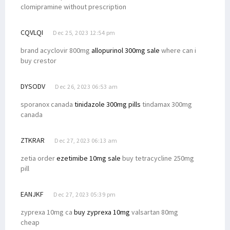
clomipramine without prescription
CQVLQI
Dec 25, 2023 12:54 pm
brand acyclovir 800mg
allopurinol 300mg sale
where can i
buy crestor
DYSODV
Dec 26, 2023 06:53 am
sporanox canada
tinidazole 300mg pills
tindamax 300mg
canada
ZTKRAR
Dec 27, 2023 06:13 am
zetia order
ezetimibe 10mg sale
buy tetracycline 250mg
pill
EANJKF
Dec 27, 2023 05:39 pm
zyprexa 10mg ca
buy zyprexa 10mg
valsartan 80mg
cheap