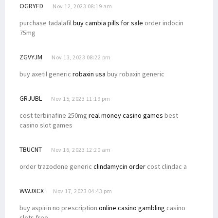
OGRYFD
Nov 12, 2023 08:19 am
purchase tadalafil
buy cambia pills for sale
order indocin
75mg
ZGVYJM
Nov 13, 2023 08:22 pm
buy axetil generic
robaxin usa
buy robaxin generic
GRJUBL
Nov 15, 2023 11:19 pm
cost terbinafine 250mg
real money casino games
best
casino slot games
TBUCNT
Nov 16, 2023 12:20 am
order trazodone generic
clindamycin order
cost clindac a
WWJXCX
Nov 17, 2023 04:43 pm
buy aspirin no prescription
online casino gambling
casino
slots free