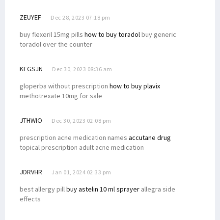
ZEUYEF
Dec 28, 2023 07:18 pm
buy flexeril 15mg pills
how to buy toradol
buy generic
toradol over the counter
KFGSJN
Dec 30, 2023 08:36 am
gloperba without prescription
how to buy plavix
methotrexate 10mg for sale
JTHWIO
Dec 30, 2023 02:08 pm
prescription acne medication names
accutane drug
topical prescription adult acne medication
JDRVHR
Jan 01, 2024 02:33 pm
best allergy pill
buy astelin 10 ml sprayer
allegra side
effects