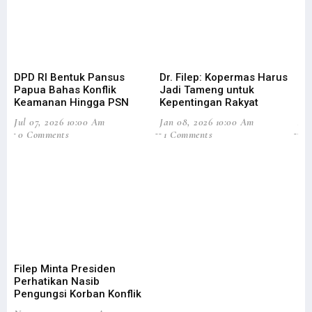
DPD RI Bentuk Pansus
Dr. Filep: Kopermas Harus
Di
Papua Bahas Konflik
Jadi Tameng untuk
Ag
Keamanan Hingga PSN
Kepentingan Rakyat
Efi
Jul 07, 2026 10:00 Am
Jan 08, 2026 10:00 Am
Aug
0 Comments
1 Comments
3
Filep Minta Presiden
DP
Perhatikan Nasib
Pe
Pengungsi Korban Konflik
Ta