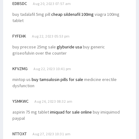
EDBSDC
Aug 20, 2023 07:57 am
buy tadalafil 5mg pill
cheap sildenafil 100mg
viagra 100mg
tablet
FYFEHK
Aug 22, 2023 05:53 pm
buy precose 25mg sale
glyburide usa
buy generic
griseofulvin over the counter
KFVZMG
Aug 22, 2023 10:41 pm
mintop us
buy tamsulosin pills for sale
medicine erectile
dysfunction
YSMKWC
Aug 26, 2023 08:32 am
aspirin 75 mg tablet
imiquad for sale online
buy imiquimod
paypal
NTTOXT
Aug 27, 2023 10:31 am