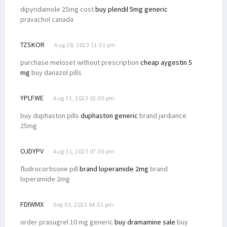
dipyridamole 25mg cost
buy plendil 5mg generic
pravachol canada
TZSKOR
Aug 28, 2023 11:31 pm
purchase meloset without prescription
cheap aygestin 5
mg
buy danazol pills
YPLFWE
Aug 31, 2023 02:05 pm
buy duphaston pills
duphaston generic
brand jardiance
25mg
OJDYPV
Aug 31, 2023 07:06 pm
fludrocortisone pill
brand loperamide 2mg
brand
loperamide 2mg
FDIWMX
Sep 03, 2023 04:51 pm
order prasugrel 10 mg generic
buy dramamine sale
buy