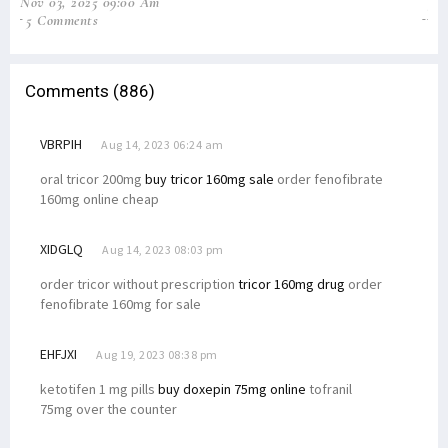
Nov 03, 2025 09:00 Am
Jun
5 Comments
31
Comments (886)
VBRPIH
Aug 14, 2023 06:24 am
oral tricor 200mg
buy tricor 160mg sale
order fenofibrate
160mg online cheap
XIDGLQ
Aug 14, 2023 08:03 pm
order tricor without prescription
tricor 160mg drug
order
fenofibrate 160mg for sale
EHFJXI
Aug 19, 2023 08:38 pm
ketotifen 1 mg pills
buy doxepin 75mg online
tofranil
75mg over the counter