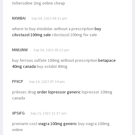
tolterodine 2mg online cheap
NXWBAI
Sep 04, 2023 04:51 pm
where to buy etodolac without a prescription
buy
cilostazol 100mg sale
cilostazol 100mg for sale
MWLVNW
Sep 06, 2023 05:25 pm
buy ferrous sulfate 100mg without prescription
betapace
40mg canada
buy sotalol 40mg
PFIICP
Sep 14, 2023 07:34 pm
prilosec drug
order lopressor generic
lopressor 100mg
canada
XPSIFG
Sep 15, 2023 12:37 am
premarin cost
viagra 100mg generic
buy viagra 100mg
online