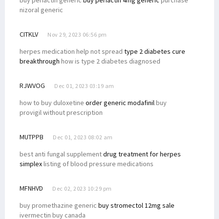
nizoral generic
CITKLV
Nov 29, 2023 06:56 pm
herpes medication help not spread
type 2 diabetes cure
breakthrough
how is type 2 diabetes diagnosed
RJWVOG
Dec 01, 2023 03:19 am
how to buy duloxetine
order generic modafinil
buy
provigil without prescription
MUTPPB
Dec 01, 2023 08:02 am
best anti fungal supplement
drug treatment for herpes
simplex
listing of blood pressure medications
MFNHVD
Dec 02, 2023 10:29 pm
buy promethazine generic
buy stromectol 12mg sale
ivermectin buy canada