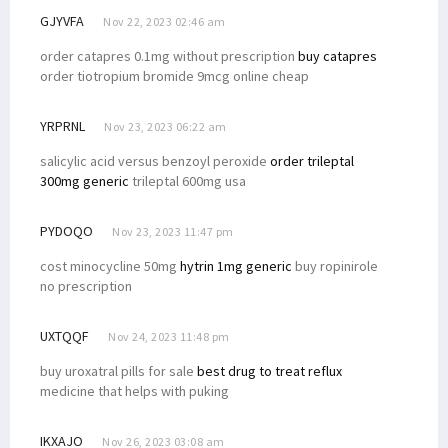
GJYVFA
Nov 22, 2023 02:46 am
order catapres 0.1mg without prescription
buy catapres
order tiotropium bromide 9mcg online cheap
YRPRNL
Nov 23, 2023 06:22 am
salicylic acid versus benzoyl peroxide
order trileptal
300mg generic
trileptal 600mg usa
PYDOQO
Nov 23, 2023 11:47 pm
cost minocycline 50mg
hytrin 1mg generic
buy ropinirole
no prescription
UXTQQF
Nov 24, 2023 11:48 pm
buy uroxatral pills for sale
best drug to treat reflux
medicine that helps with puking
IKXAJO
Nov 26, 2023 03:08 am