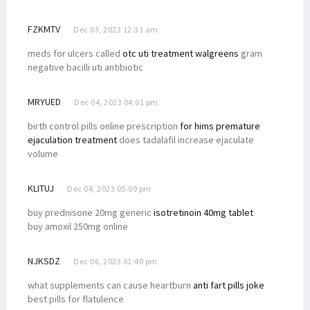
FZKMTV
Dec 03, 2023 12:31 am
meds for ulcers called
otc uti treatment walgreens
gram
negative bacilli uti antibiotic
MRYUED
Dec 04, 2023 04:01 pm
birth control pills online prescription
for hims premature
ejaculation treatment
does tadalafil increase ejaculate
volume
KLITUJ
Dec 04, 2023 05:09 pm
buy prednisone 20mg generic
isotretinoin 40mg tablet
buy amoxil 250mg online
NJKSDZ
Dec 06, 2023 01:40 pm
what supplements can cause heartburn
anti fart pills joke
best pills for flatulence