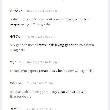
VROWVZ
Nov 02, 2023 05:10 am
order motilium 10mg without prescription
buy motilium
paypal
sumycin 250mg sale
HVBCYJ
Nov 03, 2023 03:29 am
buy generic flomax
tamsulosin 0.2mg generic
simvastatin
10mg sale
OQCRRJ
Nov 04, 2023 10:12 am
cheap term papers
cheap essay help
paper writing online
CWHBRF
Nov 04, 2023 09:08 pm
purchase aldactone generic
buy valacyclovir for sale
finasteride oral
ROVFUD
Nov 06, 2023 09:31 am