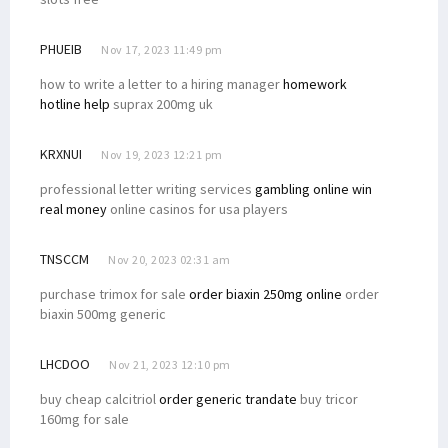
PHUEIB
Nov 17, 2023 11:49 pm
how to write a letter to a hiring manager
homework
hotline help
suprax 200mg uk
KRXNUI
Nov 19, 2023 12:21 pm
professional letter writing services
gambling online win
real money
online casinos for usa players
TNSCCM
Nov 20, 2023 02:31 am
purchase trimox for sale
order biaxin 250mg online
order
biaxin 500mg generic
LHCDOO
Nov 21, 2023 12:10 pm
buy cheap calcitriol
order generic trandate
buy tricor
160mg for sale