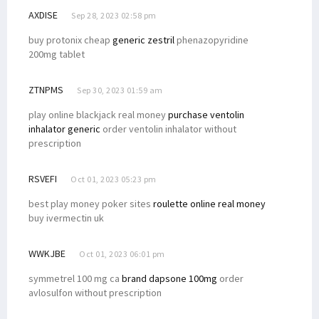
AXDISE
Sep 28, 2023 02:58 pm
buy protonix cheap
generic zestril
phenazopyridine
200mg tablet
ZTNPMS
Sep 30, 2023 01:59 am
play online blackjack real money
purchase ventolin
inhalator generic
order ventolin inhalator without
prescription
RSVEFI
Oct 01, 2023 05:23 pm
best play money poker sites
roulette online real money
buy ivermectin uk
WWKJBE
Oct 01, 2023 06:01 pm
symmetrel 100 mg ca
brand dapsone 100mg
order
avlosulfon without prescription