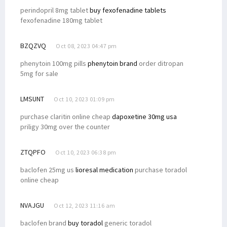
perindopril 8mg tablet
buy fexofenadine tablets
fexofenadine 180mg tablet
BZQZVQ
Oct 08, 2023 04:47 pm
phenytoin 100mg pills
phenytoin brand
order ditropan
5mg for sale
LMSUNT
Oct 10, 2023 01:09 pm
purchase claritin online cheap
dapoxetine 30mg usa
priligy 30mg over the counter
ZTQPFO
Oct 10, 2023 06:38 pm
baclofen 25mg us
lioresal medication
purchase toradol
online cheap
NVAJGU
Oct 12, 2023 11:16 am
baclofen brand
buy toradol
generic toradol