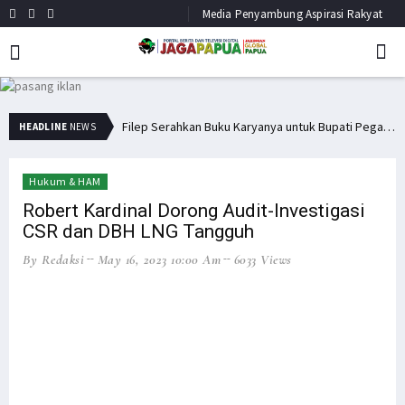
Media Penyambung Aspirasi Rakyat
Filep Serahkan Buku Karyanya untuk Bupati Pegaf & Billy Mambrasar
Filep Wamafma Bantu Warga Kampung Anggi Gida dengan Bama
HEADLINE
NEWS
Hukum & HAM
Robert Kardinal Dorong Audit-Investigasi
CSR dan DBH LNG Tangguh
By Redaksi
May 16, 2023 10:00 Am
6033 Views