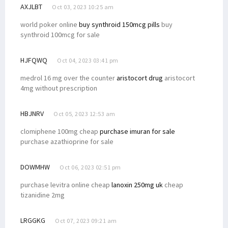
AXJLBT
Oct 03, 2023 10:25 am
world poker online
buy synthroid 150mcg pills
buy
synthroid 100mcg for sale
HJFQWQ
Oct 04, 2023 03:41 pm
medrol 16 mg over the counter
aristocort drug
aristocort
4mg without prescription
HBJNRV
Oct 05, 2023 12:53 am
clomiphene 100mg cheap
purchase imuran for sale
purchase azathioprine for sale
DOWMHW
Oct 06, 2023 02:51 pm
purchase levitra online cheap
lanoxin 250mg uk
cheap
tizanidine 2mg
LRGGKG
Oct 07, 2023 09:21 am