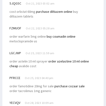
SJQGSC
Oct 21, 2023 03:02 am
cost orlistat 60mg
purchase diltiazem online
buy
diltiazem tablets
FZMUOF
Oct 22, 2023 05:28 am
order warfarin 5mg online
buy coumadin online
metoclopramide us
LGCJWP
Oct 25, 2023 11:59 am
order astelin 10 ml sprayer
order azelastine 10 ml online
cheap
avalide cost
PFRCCE
Oct 25, 2023 04:40 pm
order famotidine 20mg for sale
purchase cozaar sale
order tacrolimus 1mg generic
YECVQV
Oct 28, 2023 10:09 am