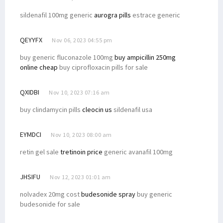
sildenafil 100mg generic
aurogra pills
estrace generic
QEYYFX
Nov 06, 2023 04:55 pm
buy generic fluconazole 100mg
buy ampicillin 250mg
online cheap
buy ciprofloxacin pills for sale
QXIDBI
Nov 10, 2023 07:16 am
buy clindamycin pills
cleocin us
sildenafil usa
EYMDCI
Nov 10, 2023 08:00 am
retin gel sale
tretinoin price
generic avanafil 100mg
JHSIFU
Nov 12, 2023 01:01 am
nolvadex 20mg cost
budesonide spray
buy generic
budesonide for sale