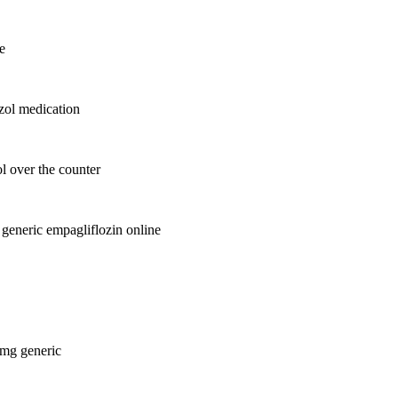
e
ol medication
l over the counter
generic empagliflozin online
0mg generic