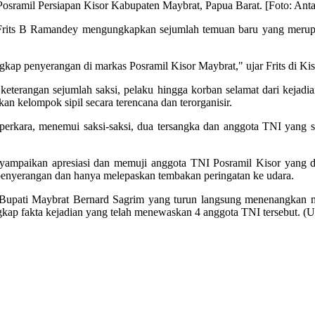
osramil Persiapan Kisor Kabupaten Maybrat, Papua Barat. [Foto: 
its B Ramandey mengungkapkan sejumlah temuan baru yang merupak
 penyerangan di markas Posramil Kisor Maybrat," ujar Frits di Kisor, 
eterangan sejumlah saksi, pelaku hingga korban selamat dari kejadi
 kelompok sipil secara terencana dan terorganisir.
kara, menemui saksi-saksi, dua tersangka dan anggota TNI yang se
nyampaikan apresiasi dan memuji anggota TNI Posramil Kisor yang d
enyerangan dan hanya melepaskan tembakan peringatan ke udara.
 Bupati Maybrat Bernard Sagrim yang turun langsung menenangkan ma
p fakta kejadian yang telah menewaskan 4 anggota TNI tersebut. 