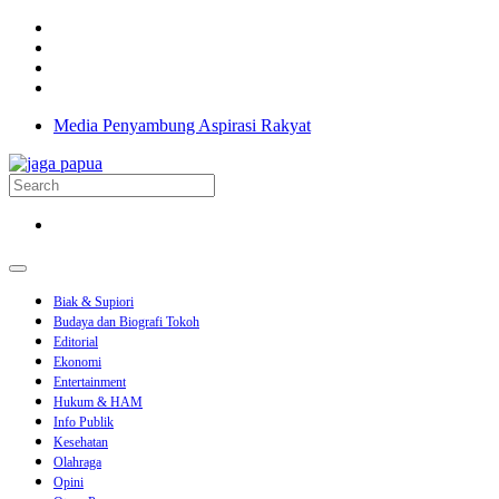
Media Penyambung Aspirasi Rakyat
Biak & Supiori
Budaya dan Biografi Tokoh
Editorial
Ekonomi
Entertainment
Hukum & HAM
Info Publik
Kesehatan
Olahraga
Opini