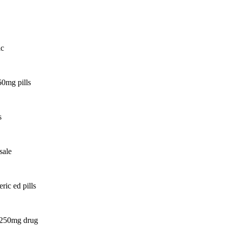
ic
60mg pills
s
sale
ric ed pills
 250mg drug