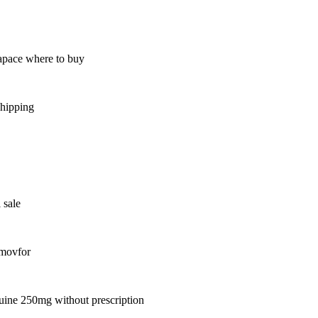
apace where to buy
shipping
 sale
 movfor
ine 250mg without prescription