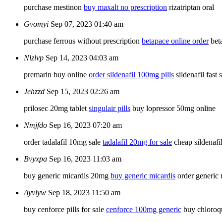
purchase mestinon
buy maxalt no prescription
rizatriptan oral
Gvomyi
Sep 07, 2023 01:40 am
purchase ferrous without prescription
betapace online order
bet
Nlzlvp
Sep 14, 2023 04:03 am
premarin buy online
order sildenafil 100mg pills
sildenafil fast 
Jehzzd
Sep 15, 2023 02:26 am
prilosec 20mg tablet
singulair pills
buy lopressor 50mg online
Nmjfdo
Sep 16, 2023 07:20 am
order tadalafil 10mg sale
tadalafil 20mg for sale
cheap sildenafil
Bvyxpa
Sep 16, 2023 11:03 am
buy generic micardis 20mg
buy generic micardis
order generic
Ayvlyw
Sep 18, 2023 11:50 am
buy cenforce pills for sale
cenforce 100mg generic
buy chloroqu