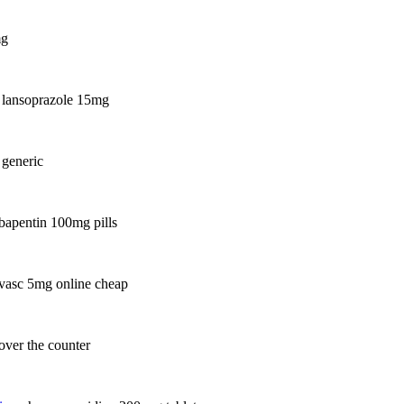
mg
 lansoprazole 15mg
generic
bapentin 100mg pills
vasc 5mg online cheap
ver the counter