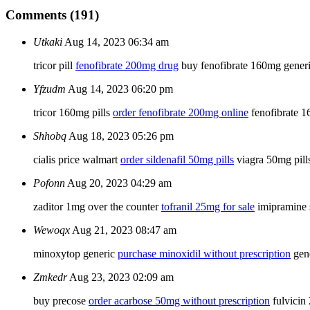
Comments (191)
Utkaki
Aug 14, 2023 06:34 am
tricor pill
fenofibrate 200mg drug
buy fenofibrate 160mg gener
Yfzudm
Aug 14, 2023 06:20 pm
tricor 160mg pills
order fenofibrate 200mg online
fenofibrate 1
Shhobq
Aug 18, 2023 05:26 pm
cialis price walmart
order sildenafil 50mg pills
viagra 50mg pill
Pofonn
Aug 20, 2023 04:29 am
zaditor 1mg over the counter
tofranil 25mg for sale
imipramine 
Wewoqx
Aug 21, 2023 08:47 am
minoxytop generic
purchase minoxidil without prescription
gene
Zmkedr
Aug 23, 2023 02:09 am
buy precose
order acarbose 50mg without prescription
fulvicin