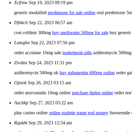
Xcfrnw
Sep 19, 2023 09:19 pm
generic modafinil
prednisone for sale online
oral prednisone 5
Dfnkch
Sep 22, 2023 06:57 am
cost cefdinir 300mg
buy metformin 500mg for sale
buy generic
Lumgha
Sep 22, 2023 07:56 pm
order accutane 10mg sale
isotretinoin pills
azithromycin 500mg 
Zsvdza
Sep 24, 2023 11:31 pm
azithromycin 500mg uk
buy gabapentin 600mg online
order ga
Ojixok
Sep 26, 2023 03:15 am
order atorvastatin 10mg online
purchase lipitor online
order nor
Aucbkp
Sep 27, 2023 05:22 am
play casino online
online roulette game real money
furosemide o
Rqukht
Sep 29, 2023 12:34 am