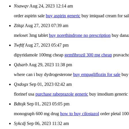
Nsawqv
Aug 24, 2023 12:14 am
order aspirin sale
buy aspirin generic
buy imiquad cream for sal
Ztitqz
Aug 27, 2023 07:39 am
meloset 3mg tablet
buy norethindrone no prescription
buy danaz
Twftlf
Aug 27, 2023 05:47 pm
dipyridamole 100mg cheap
gemfibrozil 300 mg cheap
pravacho
Qdsarb
Aug 29, 2023 11:38 pm
where can i buy dydrogesterone
buy empagliflozin for sale
buy 
Qxdogx
Sep 01, 2023 02:42 am
florinef usa
purchase rabeprazole generic
buy imodium generic
Bdtojk
Sep 01, 2023 05:05 pm
monograph 600 mg drug
how to buy cilostazol
order pletal 10
Sykcdj
Sep 06, 2023 11:32 am