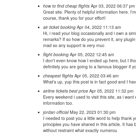
how to find cheap flights
Apr 03, 2022 06:37 pm
Great site. Plenty of helpful information here. I'
course, thank you for your effort!
air ticket booking
Apr 04, 2022 11:13 am
Hi, i read your blog occasionally and i own a sim
remarks? If so how do you prevent it, any plugin 
mad so any support is very muc
flight booking
Apr 05, 2022 12:45 am
I don't even know how I ended up here, but I th
definitely you are going to a famous blogger if y
cheapest flights
Apr 05, 2022 03:46 am
What's up, yup this post is in fact good and I hav
airline tickets best price
Apr 05, 2022 11:32 pm
Every weekend i used to visit this site, as i wan
information too.
jordan official
May 22, 2023 01:30 pm
I needed to post you a little word to help thank
principles you have shared in this article. It h
without restraint what exactly numerou