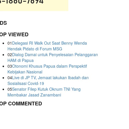
DS
OP VIEWED
01
Delegasi RI Walk Out Saat Benny Wenda
Hendak Pidato di Forum MSG
02
Dialog Damai untuk Penyelesaian Pelanggaran
HAM di Papua
03
Otonomi Khusus Papua dalam Perspektif
Kebijakan Nasional
04
Live di JP TV, Jemaat lakukan Ibadah dan
Sosialisasi Covid-19
05
Senator Filep Kutuk Oknum TNI Yang
Membakar Jasad Zanambani
OP COMMENTED