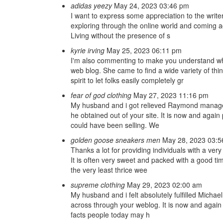
adidas yeezy
May 24, 2023 03:46 pm
I want to express some appreciation to the writer j
exploring through the online world and coming ac
Living without the presence of s
kyrie irving
May 25, 2023 06:11 pm
I'm also commenting to make you understand wh
web blog. She came to find a wide variety of thin
spirit to let folks easily completely gr
fear of god clothing
May 27, 2023 11:16 pm
My husband and i got relieved Raymond managed t
he obtained out of your site. It is now and again 
could have been selling. We
golden goose sneakers men
May 28, 2023 03:
Thanks a lot for providing individuals with a very
It is often very sweet and packed with a good ti
the very least thrice wee
supreme clothing
May 29, 2023 02:00 am
My husband and i felt absolutely fulfilled Michae
across through your weblog. It is now and again p
facts people today may h