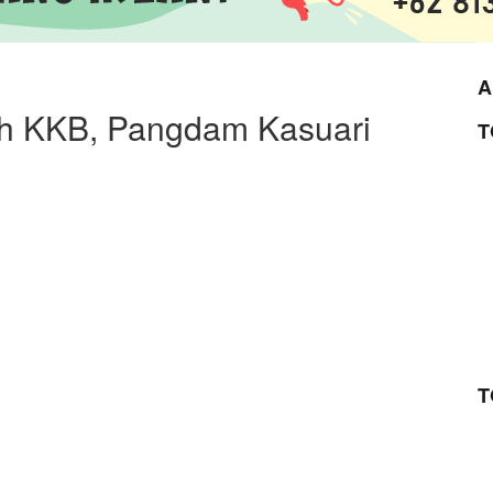
A
uh KKB, Pangdam Kasuari
T
T