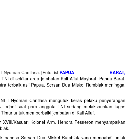
 Nyoman Cantiasa. [Foto: ist]
PAPUA BARAT,
TNI di sekitar area jembatan Kali Aifuf Maybrat, Papua Barat,
utra terbaik asli Papua, Sersan Dua Miskel Rumbiak meninggal
TNI I Nyoman Cantiasa mengutuk keras pelaku penyerangan
bak terjadi saat para anggota TNI sedang melaksanakan tugas
 Timur untuk memperbaiki jembatan di Kali Aifuf.
 XVIII/Kasuari Kolonel Arm. Hendra Pesireron menyampaikan
biak.
rbaik bangsa Sersan Dua Miskel Rumbiak yang mengabdi untuk