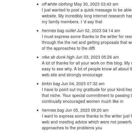
off white clothing
May 30, 2023 03:43 am
I just wanted to post a quick message to be able t
website. My incredibly long internet research ha
my family members. I 'd say that
hermes bag outlet
Jun 02, 2023 04:14 am
I must express some thanks to the writer for res
through the the net and getting proposals that w
of the approaches to the diffi
nike sb dunk high
Jun 03, 2023 05:26 am
A lot of thanks for all your work on this blog. My 
easy to see why. A lot of people know all about
web site and strongly encourage
birkin bag
Jun 04, 2023 07:32 am
I have to point out my gratitude for your kind-
that niche. Your special commitment to passing
continually encouraged women much like m
hermes bag
Jun 05, 2023 09:20 am
I want to express some thanks to the writer just f
web and meeting advice which were not powerful,
approaches to the problems you