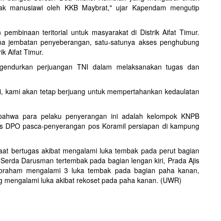
dak manusiawi oleh KKB Maybrat," ujar Kapendam mengutip
embinaan teritorial untuk masyarakat di Distrik Aifat Timur.
na jembatan penyeberangan, satu-satunya akses penghubung
k Aifat Timur.
gendurkan perjuangan TNI dalam melaksanakan tugas dan
i, kami akan tetap berjuang untuk mempertahankan kedaulatan
bahwa para pelaku penyerangan ini adalah kelompok KNPB
tus DPO pasca-penyerangan pos Koramil persiapan di kampung
aat bertugas akibat mengalami luka tembak pada perut bagian
i Serda Darusman tertembak pada bagian lengan kiri, Prada Ajis
braham mengalami 3 luka tembak pada bagian paha kanan,
g mengalami luka akibat rekoset pada paha kanan. (UWR)