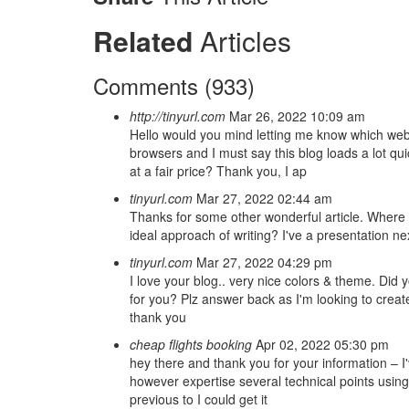
Related
Articles
Comments (933)
http://tinyurl.com
Mar 26, 2022 10:09 am
Hello would you mind letting me know which webho
browsers and I must say this blog loads a lot q
at a fair price? Thank you, I ap
tinyurl.com
Mar 27, 2022 02:44 am
Thanks for some other wonderful article. Where 
ideal approach of writing? I've a presentation ne
tinyurl.com
Mar 27, 2022 04:29 pm
I love your blog.. very nice colors & theme. Did 
for you? Plz answer back as I'm looking to creat
thank you
cheap flights booking
Apr 02, 2022 05:30 pm
hey there and thank you for your information – I'
however expertise several technical points using
previous to I could get it