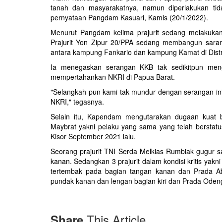
tanah dan masyarakatnya, namun diperlakukan ti
pernyataan Pangdam Kasuari, Kamis (20/1/2022).
Menurut Pangdam kelima prajurit sedang melakukan p
Prajurit Yon Zipur 20/PPA sedang membangun sara
antara kampung Fankario dan kampung Kamat di Distri
Ia menegaskan serangan KKB tak sedikitpun men
mempertahankan NKRI di Papua Barat.
"Selangkah pun kami tak mundur dengan serangan in
NKRI," tegasnya.
Selain itu, Kapendam mengutarakan dugaan kuat 
Maybrat yakni pelaku yang sama yang telah bersta
Kisor September 2021 lalu.
Seorang prajurit TNI Serda Melkias Rumbiak gugur s
kanan. Sedangkan 3 prajurit dalam kondisi kritis yakn
tertembak pada bagian tangan kanan dan Prada A
pundak kanan dan lengan bagian kiri dan Prada Oden
This Article
Share