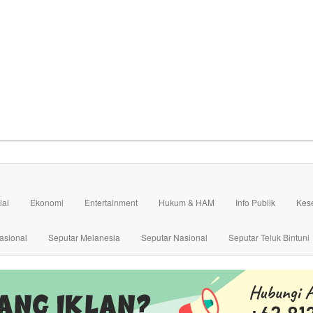
ial
Ekonomi
Entertainment
Hukum & HAM
Info Publik
Kes
asional
Seputar Melanesia
Seputar Nasional
Seputar Teluk Bintuni