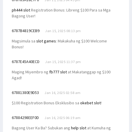
ph444 slot
Registration Bonus: Libreng $100 Para sa Mga
Bagong User!
6787B4819CEB9
Jan 15, 2025 08:13 pm
Magsimula sa
slot games
: Makakuha ng $100 Welcome
Bonus!
6787E45A40ECD
Jan 15, 2025 11:37 pm
Maging Miyembro ng
fb777 slot
at Makatanggap ng $100
Agad!
67881380E9D53
Jan 16, 2025 02:58 am
$100 Registration Bonus Eksklusibo sa
okebet slot
!
67884298EEF0D
Jan 16, 2025 06:19 am
Bagong User Ka Ba? Subukan ang
help slot
at Kumuha ng