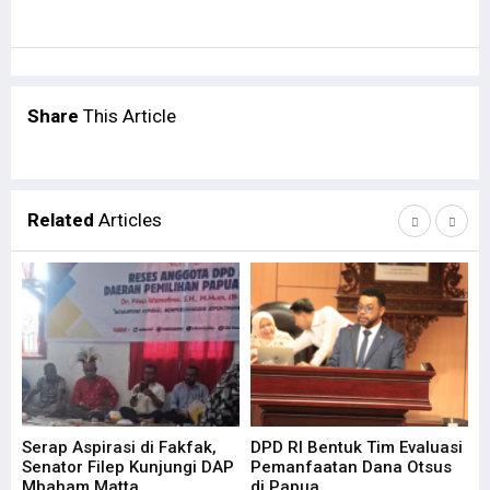
Share
This Article
Related
Articles
Serap Aspirasi di Fakfak,
DPD RI Bentuk Tim Evaluasi
Fi
Senator Filep Kunjungi DAP
Pemanfaatan Dana Otsus
Pa
Mbaham Matta
di Papua
Ef