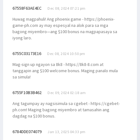
67558F63AE4EC
Dec 08, 2024 07:21 pm
Huwag magpahuli! Ang phoenix game - https://phoenix-
game-ph.com ay may espesyal na alok para sa mga
bagong miyembro—ang $100 bonus na magpapasaya sa
iyong laro.
6755C03173E16
Dec 08, 2024 10:50 pm
Mag-sign up ngayon sa 8k8 - https://8k8-8.com at
tanggapin ang $100 welcome bonus. Maging panalo mula
sa simula!
6755F10B3B462
Dec 09, 2024 02:18 am
Ang tagumpay ay nagsisimula sa cgebet - https://cgebet-
ph.com! Maging bagong miyembro at tamasahin ang
dagdag na $100 bonus.
6784DDE074079
Jan 13, 2025 04:33 pm