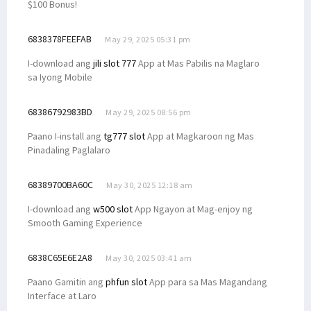
$100 Bonus!
6838378FEEFAB
May 29, 2025 05:31 pm
I-download ang
jili slot 777
App at Mas Pabilis na Maglaro
sa Iyong Mobile
68386792983BD
May 29, 2025 08:56 pm
Paano I-install ang
tg777 slot
App at Magkaroon ng Mas
Pinadaling Paglalaro
68389700BA60C
May 30, 2025 12:18 am
I-download ang
w500 slot
App Ngayon at Mag-enjoy ng
Smooth Gaming Experience
6838C65E6E2A8
May 30, 2025 03:41 am
Paano Gamitin ang
phfun slot
App para sa Mas Magandang
Interface at Laro