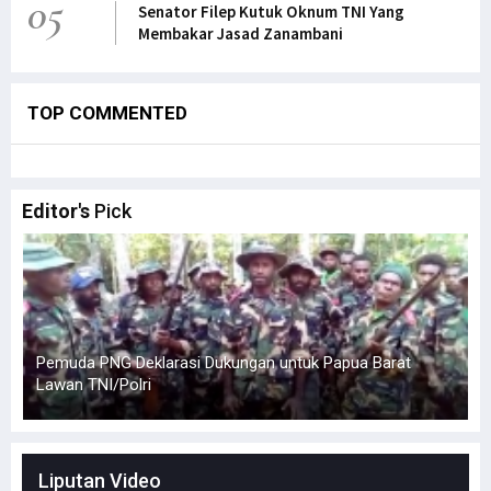
05
Senator Filep Kutuk Oknum TNI Yang
Membakar Jasad Zanambani
TOP COMMENTED
Editor's
Pick
Simak Opini Senator Filep Soal Cita-Cita Kedamaian di
H
Tanah Papua
Liputan Video