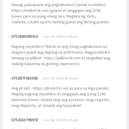
Huwag palampasin ang pagkakataon! Sumali sa melbet -
https://melbet-8.com ngayon at tanggapin ang $100
bonus para sa iyong unang laro. Maglaro ng slots,
roulette, o kahit sports betting gamit ang libreng pondo!
675286D098410
Dec 06, 2024 12:08 pm
Bagong miyembro? Narito na ang iyong pagkakataon na
maglaro gamit ang dagdag na $100 bonus. Magparehistro
lamang sa jollibet - https://jollibet-8.com at tangkilikin ang
walang kapantay na gaming experience.
6752B7F681D8E
Dec 06, 2024 03:38 pm
Ang jili slot - https://jili-slot-8.com ay para sa mga panalo!
Maging bagong miyembro at tanggapin ang iyong $100
welcome bonus. Simple lang ang proseso—mag-register,
mag-deposito, at simulan ang kasiyahan!
6752E8A796978
Dec 06, 2024 07:05 pm