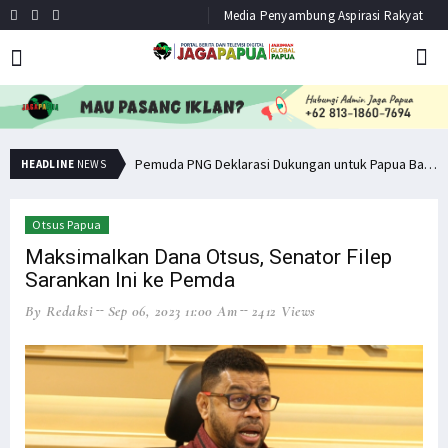
Media Penyambung Aspirasi Rakyat
Senator Filep Wamafma Terima Aspirasi Tim DOB Manokwari Barat
Pemuda PNG Deklarasi Dukungan untuk Papua Barat Lawan TNI/Polri
HEADLINE
NEWS
Otsus Papua
Maksimalkan Dana Otsus, Senator Filep
Sarankan Ini ke Pemda
By Redaksi
Sep 06, 2023 11:00 Am
2412 Views