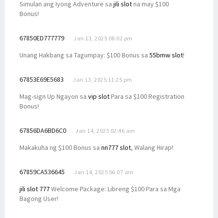
Simulan ang Iyong Adventure sa
jili slot
na may $100
Bonus!
67850ED777779
Jan 13, 2025 08:02 pm
Unang Hakbang sa Tagumpay: $100 Bonus sa
55bmw slot
!
67853E69E5683
Jan 13, 2025 11:25 pm
Mag-sign Up Ngayon sa
vip slot
Para sa $100 Registration
Bonus!
67856DA6BD6C0
Jan 14, 2025 02:46 am
Makakuha ng $100 Bonus sa
nn777 slot
, Walang Hirap!
67859CA536645
Jan 14, 2025 06:07 am
jili slot 777
Welcome Package: Libreng $100 Para sa Mga
Bagong User!