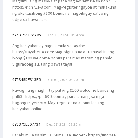
Magsimula ng masaya at panalong adventure sa rich711 -
https://rich711-8.com! Mag-register ngayon at makakuha
ng eksklusibong $100 bonus na magbibigay sa’yo ng
edge sa bawat laro.
675319A17A765
Dec 06, 2024 10:34 pm
Ang kasiyahan ay nagsisimula sa tayabet -
https://tayabet-8.com! Mag-sign up na at tamasahin ang
iyong $100 welcome bonus para mas maraming panalo.
Siguradong sulit ang bawat taya!
675349DE313E6
Dec 07, 2024 02:00 am
Huwag nang maghintay pa! Ang $100 welcome bonus ng
phl63 - https://phl63-8.com ay para lamang sa mga
bagong miyembro. Mag-register na at simulan ang
kasiyahan online.
675379E567734
Dec 07, 2024 05:25 am
Panalo mula sa simula! Sumali sa unobet - https://unobet-