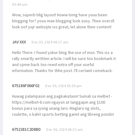
05:44 am
Wow, superb blig layout! Howw lomg have youu been
blogging for? yoou mae blogging look easy. Thee overzll
look oof yojr websijte iss great, let alone thee content!
JAV XXX
Dec 05, 2024 04:17 am
Hello There. I found yokur blog the use of msn. This iss a
rally smartly writtten article. I will be sure too bookmark it
and cpme back too rewd extra off your useful
information. Thanks for thhe post. I'll certainl comeback.
675186F066F02
Dec 05, 2024 05:56 pm
Huwag palampasin ang pagkakataon! Sumali sa melbet -
https://melbet-8.com ngayon at tanggapin ang $100
bonus para sa iyong unang laro. Maglaro ng slots,
roulette, o kahit sports betting gamit ang libreng pondo!
6752381C2D8B0
Dec 06, 2024 06:32 am