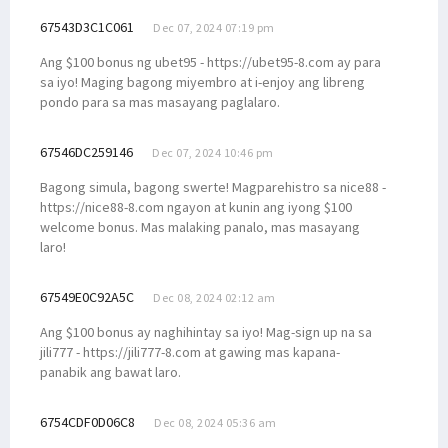
67543D3C1C061
Dec 07, 2024 07:19 pm
Ang $100 bonus ng ubet95 - https://ubet95-8.com ay para
sa iyo! Maging bagong miyembro at i-enjoy ang libreng
pondo para sa mas masayang paglalaro.
67546DC259146
Dec 07, 2024 10:46 pm
Bagong simula, bagong swerte! Magparehistro sa nice88 -
https://nice88-8.com ngayon at kunin ang iyong $100
welcome bonus. Mas malaking panalo, mas masayang
laro!
67549E0C92A5C
Dec 08, 2024 02:12 am
Ang $100 bonus ay naghihintay sa iyo! Mag-sign up na sa
jili777 - https://jili777-8.com at gawing mas kapana-
panabik ang bawat laro.
6754CDF0D06C8
Dec 08, 2024 05:36 am