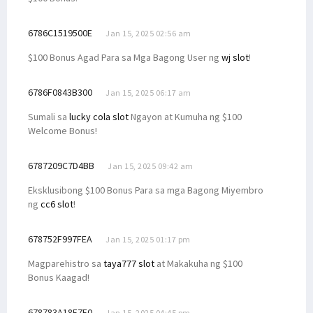
6786C1519500E
Jan 15, 2025 02:56 am
$100 Bonus Agad Para sa Mga Bagong User ng
wj slot
!
6786F0843B300
Jan 15, 2025 06:17 am
Sumali sa
lucky cola slot
Ngayon at Kumuha ng $100
Welcome Bonus!
6787209C7D4BB
Jan 15, 2025 09:42 am
Eksklusibong $100 Bonus Para sa mga Bagong Miyembro
ng
cc6 slot
!
678752F997FEA
Jan 15, 2025 01:17 pm
Magparehistro sa
taya777 slot
at Makakuha ng $100
Bonus Kaagad!
678783A18E7F0
Jan 15, 2025 04:45 pm