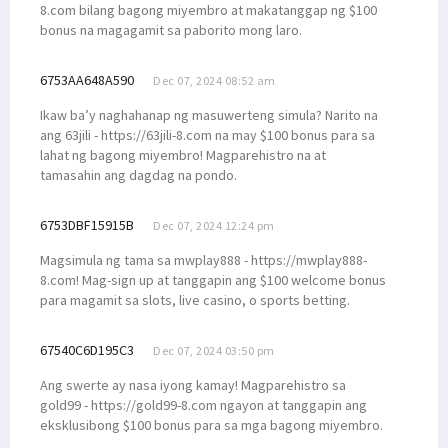
8.com bilang bagong miyembro at makatanggap ng $100
bonus na magagamit sa paborito mong laro.
6753AA648A590
Dec 07, 2024 08:52 am
Ikaw ba’y naghahanap ng masuwerteng simula? Narito na
ang 63jili - https://63jili-8.com na may $100 bonus para sa
lahat ng bagong miyembro! Magparehistro na at
tamasahin ang dagdag na pondo.
6753DBF15915B
Dec 07, 2024 12:24 pm
Magsimula ng tama sa mwplay888 - https://mwplay888-
8.com! Mag-sign up at tanggapin ang $100 welcome bonus
para magamit sa slots, live casino, o sports betting.
67540C6D195C3
Dec 07, 2024 03:50 pm
Ang swerte ay nasa iyong kamay! Magparehistro sa
gold99 - https://gold99-8.com ngayon at tanggapin ang
eksklusibong $100 bonus para sa mga bagong miyembro.