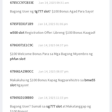
6785CC97CB33E
Jan 14, 2025 09:31 am
Bagong User ng
tg777 slot
? $100 Bonus Agad Para Sayo!
6785FEE81F1B9
Jan 14, 2025 01:06 pm
w500 slot
Registration Offer: Libreng $100 Bonus Kaagad!
67863071E1C9C
Jan 14, 2025 04:37 pm
$100 Welcome Bonus Para sa Mga Bagong Miyembro ng
phfun slot
!
678661A2980CC
Jan 14, 2025 08:07 pm
Makakuha ng $100 Bonus Kapag Nagparehistro sa
bmw55
slot
Ngayon!
678691D108B80
Jan 14, 2025 11:33 pm
Bagong User? Sumali sa
sg777 slot
at Makatanggap ng
$100 Bonus!