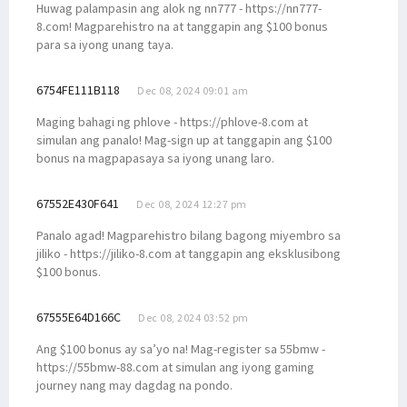
Huwag palampasin ang alok ng nn777 - https://nn777-
8.com! Magparehistro na at tanggapin ang $100 bonus
para sa iyong unang taya.
6754FE111B118
Dec 08, 2024 09:01 am
Maging bahagi ng phlove - https://phlove-8.com at
simulan ang panalo! Mag-sign up at tanggapin ang $100
bonus na magpapasaya sa iyong unang laro.
67552E430F641
Dec 08, 2024 12:27 pm
Panalo agad! Magparehistro bilang bagong miyembro sa
jiliko - https://jiliko-8.com at tanggapin ang eksklusibong
$100 bonus.
67555E64D166C
Dec 08, 2024 03:52 pm
Ang $100 bonus ay sa’yo na! Mag-register sa 55bmw -
https://55bmw-88.com at simulan ang iyong gaming
journey nang may dagdag na pondo.