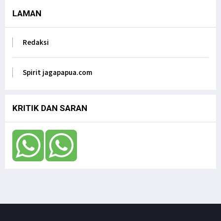
LAMAN
Dr. Filep Wamafma; Perlu Evaluasi Total
Kebijakan tentang Otonomi Khusus di Papua.
Jagapapua TV
Redaksi
Anak Papua Perlu Mendapat Pehatian Untuk Jadi
ASN, Ungkap DR. Filep Wamafma pada Mendagri
di DPD RI
Spirit jagapapua.com
Jagapapua TV
KRITIK DAN SARAN