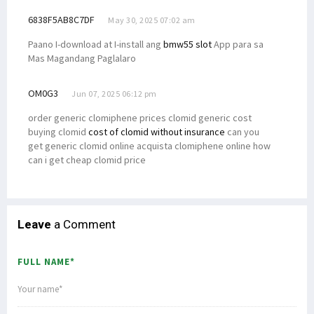
6838F5AB8C7DF
May 30, 2025 07:02 am
Paano I-download at I-install ang
bmw55 slot
App para sa
Mas Magandang Paglalaro
OM0G3
Jun 07, 2025 06:12 pm
order generic clomiphene prices clomid generic cost
buying clomid
cost of clomid without insurance
can you
get generic clomid online acquista clomiphene online how
can i get cheap clomid price
Leave
a Comment
FULL NAME*