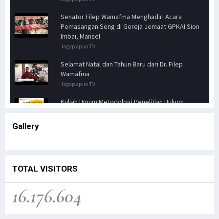
Senator Filep Wamafma Menghadiri Acara
Pemasangan Seng di Gereja Jemaat GPKAI Sion
Imbai, Mansel
Jagapapua TV
Selamat Natal dan Tahun Baru dari Dr. Filep
Wamafma
Jagapapua TV
Kuliah Umum Metodologi Penelitian Hukum
Jagapapua TV
Gallery
Senator FILEP WAMAFMA & Kepala Kanwil BPN
PAPUA BARAT, Bahas Aspirasi Masyarakat Adat
Distrik Masn
Jagapapua TV
TOTAL VISITORS
Kunjungan Kerja Anggota DPD RI, Filep
16.176.604
Wamafma, ke Manokwari Selatan, Fokus pada
Sarana Pendidikan.
Jagapapua TV