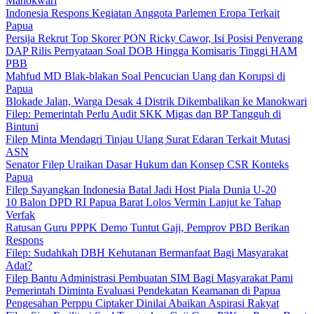
Manokwari
Indonesia Respons Kegiatan Anggota Parlemen Eropa Terkait
Papua
Persija Rekrut Top Skorer PON Ricky Cawor, Isi Posisi Penyerang
DAP Rilis Pernyataan Soal DOB Hingga Komisaris Tinggi HAM
PBB
Mahfud MD Blak-blakan Soal Pencucian Uang dan Korupsi di
Papua
Blokade Jalan, Warga Desak 4 Distrik Dikembalikan ke Manokwari
Filep: Pemerintah Perlu Audit SKK Migas dan BP Tangguh di
Bintuni
Filep Minta Mendagri Tinjau Ulang Surat Edaran Terkait Mutasi
ASN
Senator Filep Uraikan Dasar Hukum dan Konsep CSR Konteks
Papua
Filep Sayangkan Indonesia Batal Jadi Host Piala Dunia U-20
10 Balon DPD RI Papua Barat Lolos Vermin Lanjut ke Tahap
Verfak
Ratusan Guru PPPK Demo Tuntut Gaji, Pemprov PBD Berikan
Respons
Filep: Sudahkah DBH Kehutanan Bermanfaat Bagi Masyarakat
Adat?
Filep Bantu Administrasi Pembuatan SIM Bagi Masyarakat Pami
Pemerintah Diminta Evaluasi Pendekatan Keamanan di Papua
Pengesahan Perppu Ciptaker Dinilai Abaikan Aspirasi Rakyat