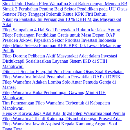
Simak Poin Usulan Filep Wamafma Saat Raker dengan Menpan RB
Simak 3 Perubahan Penting Bagi Sektor Pendidikan pada UU Otsus
Senator Filep Tanggapi Polemik Ketua KPK Firli Bahuri
Nilainya Fantastis, Ini Perjuangan 10 % DBH Migas Masyarakat
Adat
Filep Sampaikan 4 Hal Soal Penegakan Hukum ke Jaksa Agung
Filep: Perjuangan Pendidikan Gratis untuk Masa Depan OAP
Presiden Jokowi Paparkan Sektor Prioritas Investasi Indonesia
Filep Minta Seleksi Pimpinan KPK-BPK Tak Lewat Mekanisme
Politik
Filep Dorong Pelibatan Aktif Masyarakat Adat dalam Investasi
Disdukcapil Sosialisasikan Layanan Sistem IKD di STIH
Manokwari
Diinisiasi Senator Filep, Ini Poin Perubahan Otsus Soal Kesehatan
Filep Wamafma Inisiasi Penambahan Perwakilan OAP di DPRK
Filep Wamafma Adakan Lomba Solo Antar Pemuda Gereja di
Mansel
Filep Wamafma Buka Pertandingan Gawang Mini STIH
Manokwari
Tim Pemenangan Filep Wamafma Terbentuk di Kabupaten
Manokwari
Hengky Korwa: Jaga Adat Kita, Ingat Filep Wamafma Saat Pemilu
Filep Wamafma Tiba di Kaimana, Disambut dengan Prosesi Adat
Filep Wamafma Jawab Aspirasi Kepala Kampung Arguni Soal
Dana Desa