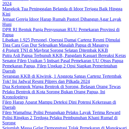
2024
Mangkok Tua Peninggalan Belanda di Idoor Terjaga Baik Hingga
Kini
Jemaat Gereja Idoor Harap Rumah Pastori Dibangun Agar Layak
Huni
DPR RI Bentuk Panja Penyusunan RUU Pemekaran Provinsi di
Papua
Libatkan 1.925 Personel, Operasi Damai Cartenz Resmi Dimulai
Tiga Cara Gus Dur Selesaikan Masalah Papua di Masanya
4 Prajurit TNI di Maybrat Sorong Selatan Ditembak KKB
Putra Asli Papua Terbunuh KKB, Pangdam Kasuari Bereaksi Keras
Senator Filep Uraikan 5 Intisari Pasal Pemekaran UU Otsus Papua
Pemekaran Papua, Filep Ungkap 2 Opsi Siapkan Pemerintahan
Daerah
Serangan KKB di Kiwirok, 1 Anggota Satgas Cartenz Tertembak
Tok! Ini Jadwal Resmi Pilpres dan Pilkada 2024
Dua Kelompok Warga Bentrok di Sorong, Belasan Orang Tewas
Pelaku Bentrok di Kota Sorong Bukan Orang Papua, Ini
Kronologinya
Filep Harap Aparat Mampu Deteksi Dini Potensi Kekerasan di
Daerah
Filep Wamafma: Polisi Penangkap Pelaku Layak Terima Reward
Polisi Ringkus 2 Terduga Pelaku Pembunuhan Khani Rumaf di
Sorong
Sejumlah Massa Gelar Demonstrasi Tolak Pemekaran di Manokwari