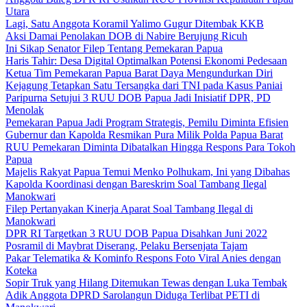
Utara
Lagi, Satu Anggota Koramil Yalimo Gugur Ditembak KKB
Aksi Damai Penolakan DOB di Nabire Berujung Ricuh
Ini Sikap Senator Filep Tentang Pemekaran Papua
Haris Tahir: Desa Digital Optimalkan Potensi Ekonomi Pedesaan
Ketua Tim Pemekaran Papua Barat Daya Mengundurkan Diri
Kejagung Tetapkan Satu Tersangka dari TNI pada Kasus Paniai
Paripurna Setujui 3 RUU DOB Papua Jadi Inisiatif DPR, PD
Menolak
Pemekaran Papua Jadi Program Strategis, Pemilu Diminta Efisien
Gubernur dan Kapolda Resmikan Pura Milik Polda Papua Barat
RUU Pemekaran Diminta Dibatalkan Hingga Respons Para Tokoh
Papua
Majelis Rakyat Papua Temui Menko Polhukam, Ini yang Dibahas
Kapolda Koordinasi dengan Bareskrim Soal Tambang Ilegal
Manokwari
Filep Pertanyakan Kinerja Aparat Soal Tambang Ilegal di
Manokwari
DPR RI Targetkan 3 RUU DOB Papua Disahkan Juni 2022
Posramil di Maybrat Diserang, Pelaku Bersenjata Tajam
Pakar Telematika & Kominfo Respons Foto Viral Anies dengan
Koteka
Sopir Truk yang Hilang Ditemukan Tewas dengan Luka Tembak
Adik Anggota DPRD Sarolangun Diduga Terlibat PETI di