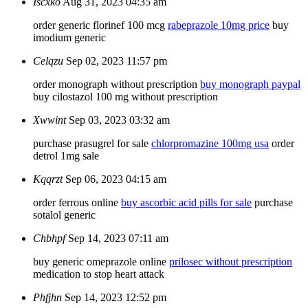
Iscxko
Aug 31, 2023 04:35 am
order generic florinef 100 mcg
rabeprazole 10mg price
buy
imodium generic
Celqzu
Sep 02, 2023 11:57 pm
order monograph without prescription
buy monograph paypal
buy cilostazol 100 mg without prescription
Xwwint
Sep 03, 2023 03:32 am
purchase prasugrel for sale
chlorpromazine 100mg usa
order
detrol 1mg sale
Kqqrzt
Sep 06, 2023 04:15 am
order ferrous online
buy ascorbic acid pills for sale
purchase
sotalol generic
Chbhpf
Sep 14, 2023 07:11 am
buy generic omeprazole online
prilosec without prescription
medication to stop heart attack
Phfjhn
Sep 14, 2023 12:52 pm