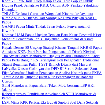
Konflik Luhut-Haris, Filep Harap Fakta Terungkap ke Publik
Diduga Pasok Senjata ke KKB, Oknum ASN Pemkab Yahukimo
Ditangkap
TNI AD Evakuasi Guru dan Warga dari Kiwirok ke Jayapura
Kirab Api PON Dilepas Dari Sorong Ke Lima Wilayah Adat Di
Papua
GAMKI Papua Minta Tindak Tegas Pelaku Penyerangan di
Kiwirok
Komnas HAM Papua Ungkap Temuan Baru Kasus Posramil Kisor
Menhub: Pemerintah Terus Tingkatkan Konektivitas di Asmat
Papua
Kepala Densus 88 Ungkap Strategi Khusus Tangani KKB di Papua
Antisipasi KKB, Polri Pertebal Pengamanan di Distrik Kiwirok
Tim Avatar Polres Manokwari Ringkus Pelaku Curanmor di Andai
Papua Perlu Bangun RS Terintegrasi Poli Pengobatan Tradisional
Situasi Berangsur Pulih, 1 SST Brimob Ditarik dari Maybrat
LaNyalla: Utusan Golongan dan DPD RI Secara Substansi Sama
Filep Wamafma Uraikan Perancangan Analisa Kontrak pada PKPA
Temui AirAsia, Bupati Ajukan Rute Penerbangan ke Bandara
Utarom
STIH Manokwari Papua Barat Teken MoU bersama LSP HKI
Jakarta
Robert Apresiasi Pendidikan Advokat oleh STIH Manokwari &
Peradi
LSM Minta KPK Periksa Eks Bupati Supiori Soal Dana Sekolah