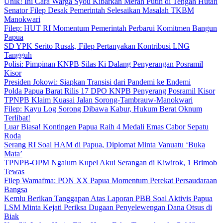
Unik! Ini Cara Warga Syou Kibarkan Merah Putih di Tengah Hutan
Senator Filep Desak Pemerintah Selesaikan Masalah TKBM
Manokwari
Filep: HUT RI Momentum Pemerintah Perbarui Komitmen Bangun
Papua
SD YPK Serito Rusak, Filep Pertanyakan Kontribusi LNG
Tangguh
Polisi: Pimpinan KNPB Silas Ki Dalang Penyerangan Posramil
Kisor
Presiden Jokowi: Siapkan Transisi dari Pandemi ke Endemi
Polda Papua Barat Rilis 17 DPO KNPB Penyerang Posramil Kisor
TPNPB Klaim Kuasai Jalan Sorong-Tambrauw-Manokwari
Filep: Kayu Log Sorong Dibawa Kabur, Hukum Berat Oknum
Terlibat!
Luar Biasa! Kontingen Papua Raih 4 Medali Emas Cabor Sepatu
Roda
Serang RI Soal HAM di Papua, Diplomat Minta Vanuatu ‘Buka
Mata’
TPNPB-OPM Ngalum Kupel Akui Serangan di Kiwirok, 1 Brimob
Tewas
Filep Wamafma: PON XX Papua Momentum Perekat Persaudaraan
Bangsa
Kemlu Berikan Tanggapan Atas Laporan PBB Soal Aktivis Papua
LSM Minta Kejati Periksa Dugaan Penyelewengan Dana Otsus di
Biak