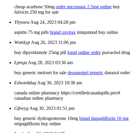
cheap acarbose 50mg
order micronase 2.5mg online
buy
fulvicin 250 mg for sale
Ybyuwu
Aug 24, 2023 04:28 pm
aspirin 75 mg pills
brand zovirax
imiquimod buy online
Wsmkyp
Aug 26, 2023 11:06 pm
buy dipyridamole 25mg pill
lopid online order
pravachol drug
Lpnsja
Aug 28, 2023 03:36 am
buy generic meloset for sale
desogestrel generic
danazol order
Edwarddug
Aug 30, 2023 10:38 am
canada online pharmacy https://certifiedcanadapills.pro/#
canadian online pharmacy
Gfzwyg
Aug 30, 2023 01:51 pm
buy generic dydrogesterone 10mg
brand dapagliflozin 10 mg
empagliflozin buy online