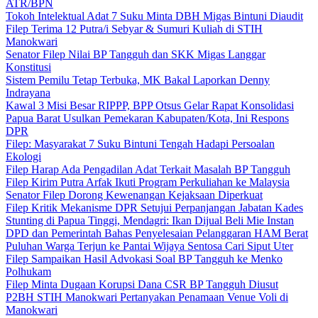
ATR/BPN
Tokoh Intelektual Adat 7 Suku Minta DBH Migas Bintuni Diaudit
Filep Terima 12 Putra/i Sebyar & Sumuri Kuliah di STIH
Manokwari
Senator Filep Nilai BP Tangguh dan SKK Migas Langgar
Konstitusi
Sistem Pemilu Tetap Terbuka, MK Bakal Laporkan Denny
Indrayana
Kawal 3 Misi Besar RIPPP, BPP Otsus Gelar Rapat Konsolidasi
Papua Barat Usulkan Pemekaran Kabupaten/Kota, Ini Respons
DPR
Filep: Masyarakat 7 Suku Bintuni Tengah Hadapi Persoalan
Ekologi
Filep Harap Ada Pengadilan Adat Terkait Masalah BP Tangguh
Filep Kirim Putra Arfak Ikuti Program Perkuliahan ke Malaysia
Senator Filep Dorong Kewenangan Kejaksaan Diperkuat
Filep Kritik Mekanisme DPR Setujui Perpanjangan Jabatan Kades
Stunting di Papua Tinggi, Mendagri: Ikan Dijual Beli Mie Instan
DPD dan Pemerintah Bahas Penyelesaian Pelanggaran HAM Berat
Puluhan Warga Terjun ke Pantai Wijaya Sentosa Cari Siput Uter
Filep Sampaikan Hasil Advokasi Soal BP Tangguh ke Menko
Polhukam
Filep Minta Dugaan Korupsi Dana CSR BP Tangguh Diusut
P2BH STIH Manokwari Pertanyakan Penamaan Venue Voli di
Manokwari