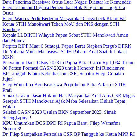
Data Penerima Beasiswa Otsus Luar Negeri Diantar ke Kemendari
Filep Tekankan Urgensi Pemenuhan Hak Perguruan Tinggi Era
Otsus
Filep: Wapres Perlu Bertemu Masyarakat Crosscheck Klaim BP
Ketua STIH Manokwari Teken MoU dan PKS dengan STH
Bandung
Kepala LLDIKTI Wilayah Papua Sebut STIH Manokwari Aman
dari Monev
Perpres RIPP Muat 6 Strategi, Papua Barat Siapkan Pergub DPRK
Dr. Yohana Minta Mahasiswa STIH Pahami Adat Saat di Lokasi
KKN
Penyaluran Dana Otsus 2023 di Papua Barat Capai Rp 1,034 Triliun
80 Persen Formasi CASN 2023 untuk Honorer, Ini Rinciannya
BP Tangguh Klaim Keberhasilan CSR, Senator Filep: Cobalah
Jujur!
Filep Wamafma Beri Beasiswa Perpuluhan Putra Arfak di STIH
Prafi
Simak Uraian Dasar Hukum Hak Masyarakat Adat Atas CSR Migas
Sesepuh STIH Manokwari Ajak Maba Selesaikan Kuliah Tepat
Waktu
Seleksi CASN 2023 Usulan BKN September 2023, Simak
Selengkapnya!
KPU Umumkan DCS DPD RI Papua Barat, Filep Wamafma
Nomor 3!
Dr. Filep Sampaikan Persoalan CSR BP Tangguh ke Ketua MPR RI