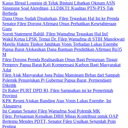
Kasus Illegal Logging di Teluk Bintuni Libatkan Oknum ASN
Singgung Soal Akreditasi, LLDIKTI: Kualitas PTN-PTS Tak
Berbeda
Dana Otsus Sudah Disalurkan, Filep Tegaskan Hal Ini ke Pemda
Senator Filep Dorong Afirmasi Otsus Perhatikan Kesejahteraan
Guru
Soroti Statement Bahlil, Filep Wamafma Tegaskan Hal Ini!
Wakil Ketua LPSK Temui Dr. Filep Wamafma di STIH Manokwari
Majelis Hakim Tipikor Jatuhkan Vonis Terhadap Lukas Enembe
Papua Barat Alokasikan Dana Bantuan Pendidikan Afirmasi Rp35
M
Filep Dorong Pemda Realisasikan Otsus Bagi Perguruan Tinggi
Pemprov Papua Barat Kaji Kompensasi Karbon Bagi Masyarakat
Adat
Filep Ajak Masyarakat Jaga Pulau Mansinam Bebas dari Sampah
Polemik Penunjukan Pj Gubernur Papua Barat, Permendagri
Dikritik
Di Raker PURT DPD RI, Filep Sampaikan ini ke Pemerintah
Provinsi
KPK Resmi Ajukan Banding Atas Vonis Lukas Enembe, Ini
Alasannya
Ini Catatan Senator Filep Wamafma Soal Polemik MK
Filep: Perjuangan Kenaikan DBH Migas Kontribusi untuk OAP
Bertemu Mendes PDTT, Senator Filep Usulkan Sejumlah Poin
Penting