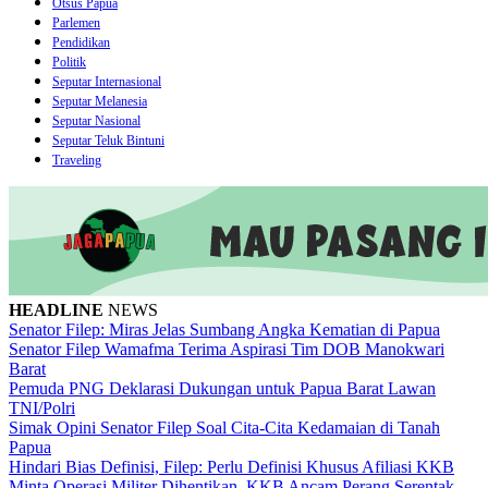
Otsus Papua
Parlemen
Pendidikan
Politik
Seputar Internasional
Seputar Melanesia
Seputar Nasional
Seputar Teluk Bintuni
Traveling
HEADLINE
NEWS
Senator Filep: Miras Jelas Sumbang Angka Kematian di Papua
Senator Filep Wamafma Terima Aspirasi Tim DOB Manokwari
Barat
Pemuda PNG Deklarasi Dukungan untuk Papua Barat Lawan
TNI/Polri
Simak Opini Senator Filep Soal Cita-Cita Kedamaian di Tanah
Papua
Hindari Bias Definisi, Filep: Perlu Definisi Khusus Afiliasi KKB
Minta Operasi Militer Dihentikan, KKB Ancam Perang Serentak