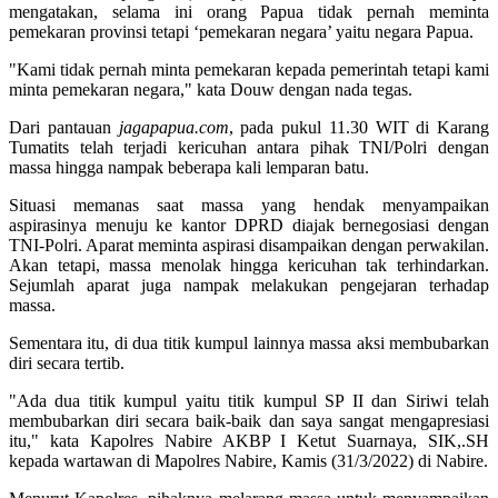
mengatakan, selama ini orang Papua tidak pernah meminta
pemekaran provinsi tetapi ‘pemekaran negara’ yaitu negara Papua.
"Kami tidak pernah minta pemekaran kepada pemerintah tetapi kami
minta pemekaran negara," kata Douw dengan nada tegas.
Dari pantauan
jagapapua.com
, pada pukul 11.30 WIT di Karang
Tumatits telah terjadi kericuhan antara pihak TNI/Polri dengan
massa hingga nampak beberapa kali lemparan batu.
Situasi memanas saat massa yang hendak menyampaikan
aspirasinya menuju ke kantor DPRD diajak bernegosiasi dengan
TNI-Polri. Aparat meminta aspirasi disampaikan dengan perwakilan.
Akan tetapi, massa menolak hingga kericuhan tak terhindarkan.
Sejumlah aparat juga nampak melakukan pengejaran terhadap
massa.
Sementara itu, di dua titik kumpul lainnya massa aksi membubarkan
diri secara tertib.
"Ada dua titik kumpul yaitu titik kumpul SP II dan Siriwi telah
membubarkan diri secara baik-baik dan saya sangat mengapresiasi
itu," kata Kapolres Nabire AKBP I Ketut Suarnaya, SIK,.SH
kepada wartawan di Mapolres Nabire, Kamis (31/3/2022) di Nabire.