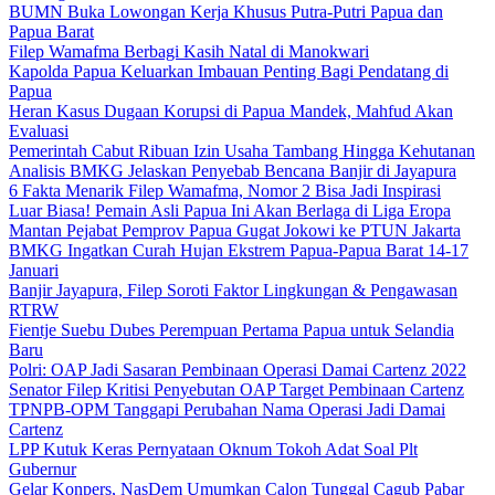
BUMN Buka Lowongan Kerja Khusus Putra-Putri Papua dan
Papua Barat
Filep Wamafma Berbagi Kasih Natal di Manokwari
Kapolda Papua Keluarkan Imbauan Penting Bagi Pendatang di
Papua
Heran Kasus Dugaan Korupsi di Papua Mandek, Mahfud Akan
Evaluasi
Pemerintah Cabut Ribuan Izin Usaha Tambang Hingga Kehutanan
Analisis BMKG Jelaskan Penyebab Bencana Banjir di Jayapura
6 Fakta Menarik Filep Wamafma, Nomor 2 Bisa Jadi Inspirasi
Luar Biasa! Pemain Asli Papua Ini Akan Berlaga di Liga Eropa
Mantan Pejabat Pemprov Papua Gugat Jokowi ke PTUN Jakarta
BMKG Ingatkan Curah Hujan Ekstrem Papua-Papua Barat 14-17
Januari
Banjir Jayapura, Filep Soroti Faktor Lingkungan & Pengawasan
RTRW
Fientje Suebu Dubes Perempuan Pertama Papua untuk Selandia
Baru
Polri: OAP Jadi Sasaran Pembinaan Operasi Damai Cartenz 2022
Senator Filep Kritisi Penyebutan OAP Target Pembinaan Cartenz
TPNPB-OPM Tanggapi Perubahan Nama Operasi Jadi Damai
Cartenz
LPP Kutuk Keras Pernyataan Oknum Tokoh Adat Soal Plt
Gubernur
Gelar Konpers, NasDem Umumkan Calon Tunggal Cagub Pabar