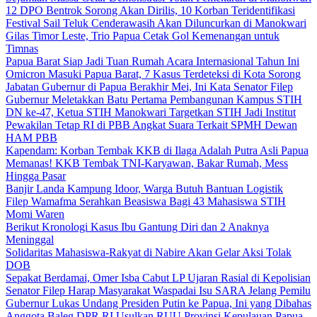
12 DPO Bentrok Sorong Akan Dirilis, 10 Korban Teridentifikasi
Festival Sail Teluk Cenderawasih Akan Diluncurkan di Manokwari
Gilas Timor Leste, Trio Papua Cetak Gol Kemenangan untuk
Timnas
Papua Barat Siap Jadi Tuan Rumah Acara Internasional Tahun Ini
Omicron Masuki Papua Barat, 7 Kasus Terdeteksi di Kota Sorong
Jabatan Gubernur di Papua Berakhir Mei, Ini Kata Senator Filep
Gubernur Meletakkan Batu Pertama Pembangunan Kampus STIH
DN ke-47, Ketua STIH Manokwari Targetkan STIH Jadi Institut
Pewakilan Tetap RI di PBB Angkat Suara Terkait SPMH Dewan
HAM PBB
Kapendam: Korban Tembak KKB di Ilaga Adalah Putra Asli Papua
Memanas! KKB Tembak TNI-Karyawan, Bakar Rumah, Mess
Hingga Pasar
Banjir Landa Kampung Idoor, Warga Butuh Bantuan Logistik
Filep Wamafma Serahkan Beasiswa Bagi 43 Mahasiswa STIH
Momi Waren
Berikut Kronologi Kasus Ibu Gantung Diri dan 2 Anaknya
Meninggal
Solidaritas Mahasiswa-Rakyat di Nabire Akan Gelar Aksi Tolak
DOB
Sepakat Berdamai, Omer Isba Cabut LP Ujaran Rasial di Kepolisian
Senator Filep Harap Masyarakat Waspadai Isu SARA Jelang Pemilu
Gubernur Lukas Undang Presiden Putin ke Papua, Ini yang Dibahas
Anggota Baleg DPR RI Usulkan RUU Provinsi Kepulauan Papua