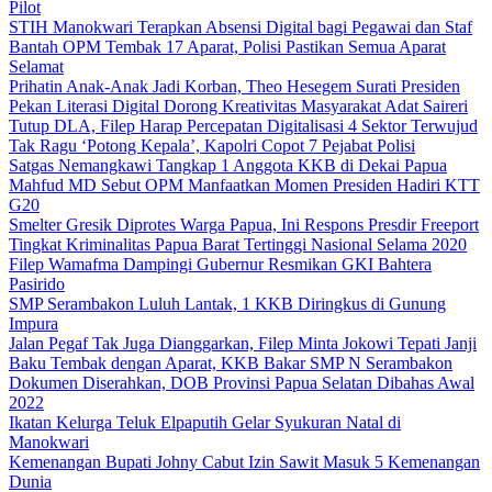
Pilot
STIH Manokwari Terapkan Absensi Digital bagi Pegawai dan Staf
Bantah OPM Tembak 17 Aparat, Polisi Pastikan Semua Aparat
Selamat
Prihatin Anak-Anak Jadi Korban, Theo Hesegem Surati Presiden
Pekan Literasi Digital Dorong Kreativitas Masyarakat Adat Saireri
Tutup DLA, Filep Harap Percepatan Digitalisasi 4 Sektor Terwujud
Tak Ragu ‘Potong Kepala’, Kapolri Copot 7 Pejabat Polisi
Satgas Nemangkawi Tangkap 1 Anggota KKB di Dekai Papua
Mahfud MD Sebut OPM Manfaatkan Momen Presiden Hadiri KTT
G20
Smelter Gresik Diprotes Warga Papua, Ini Respons Presdir Freeport
Tingkat Kriminalitas Papua Barat Tertinggi Nasional Selama 2020
Filep Wamafma Dampingi Gubernur Resmikan GKI Bahtera
Pasirido
SMP Serambakon Luluh Lantak, 1 KKB Diringkus di Gunung
Impura
Jalan Pegaf Tak Juga Dianggarkan, Filep Minta Jokowi Tepati Janji
Baku Tembak dengan Aparat, KKB Bakar SMP N Serambakon
Dokumen Diserahkan, DOB Provinsi Papua Selatan Dibahas Awal
2022
Ikatan Kelurga Teluk Elpaputih Gelar Syukuran Natal di
Manokwari
Kemenangan Bupati Johny Cabut Izin Sawit Masuk 5 Kemenangan
Dunia