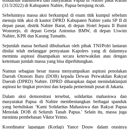
solidaritas mahasiswa dan masyarakat Papua di Nabire pada Kamis
(31/3/2022) di Kabupaten Nabire, Papua berujung ricuh.
Sebelumnya massa aksi berkumpul di enam titik kumpul sebelum
menuju titik aksi di kantor DPRD Kabupaten Nabire yaitu SP II di
depan pasar, distrik Nabire Barat, di depan Hotel Jepara II Bumi
Wonorejo, di depan Gereja Antonius BMW, di depan Uswim
Nabire, KPR dan Karang Tumatits.
Sejumlah massa berhasil dibubarkan oleh pihak TNI/Polri lantaran
dinilai telah melanggar pernyataan Kapolres yang di dalamnya
meminta aspirasi disampaikan secara keterwakilan atau dengan
ketentuan jumlah massa yang bisa diperhitungkan.
Namun sebagian besar massa menyampaikan aspirasi penolakan
Daerah Otonom Baru (DOB) kepada Dewan Perwakilan Rakyat
Daerah (DPRD) Nabire. DPRD diharapkan dapat menindaklanjuti
aspirasi ke tingkat provinsi dan kepada pemerintah pusat di Jakarta.
Dalam aksi demonstrasi tersebut, solidaritas mahasiswa dan
masyarakat Papua di Nabire membentangkan berbagai spanduk
yang bertuliskan ‘Kami Solidaritas Mahasiswa dan Rakyat Papua
Menolak DOB di Seluruh Tanah Papua.’ Selain itu, massa juga
meminta pembebasan Viktor Yeimo.
Koordinator lapangan (Korlap) Yance Douw dalam orasinya