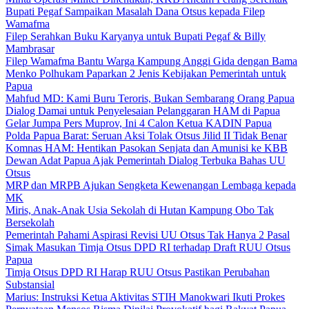
Bupati Pegaf Sampaikan Masalah Dana Otsus kepada Filep
Wamafma
Filep Serahkan Buku Karyanya untuk Bupati Pegaf & Billy
Mambrasar
Filep Wamafma Bantu Warga Kampung Anggi Gida dengan Bama
Menko Polhukam Paparkan 2 Jenis Kebijakan Pemerintah untuk
Papua
Mahfud MD: Kami Buru Teroris, Bukan Sembarang Orang Papua
Dialog Damai untuk Penyelesaian Pelanggaran HAM di Papua
Gelar Jumpa Pers Muprov, Ini 4 Calon Ketua KADIN Papua
Polda Papua Barat: Seruan Aksi Tolak Otsus Jilid II Tidak Benar
Komnas HAM: Hentikan Pasokan Senjata dan Amunisi ke KBB
Dewan Adat Papua Ajak Pemerintah Dialog Terbuka Bahas UU
Otsus
MRP dan MRPB Ajukan Sengketa Kewenangan Lembaga kepada
MK
Miris, Anak-Anak Usia Sekolah di Hutan Kampung Obo Tak
Bersekolah
Pemerintah Pahami Aspirasi Revisi UU Otsus Tak Hanya 2 Pasal
Simak Masukan Timja Otsus DPD RI terhadap Draft RUU Otsus
Papua
Timja Otsus DPD RI Harap RUU Otsus Pastikan Perubahan
Substansial
Marius: Instruksi Ketua Aktivitas STIH Manokwari Ikuti Prokes