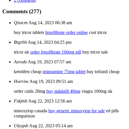
2 comments
Comments (277)
Qisxcm
Aug 14, 2023 06:38 am
buy tricor tablets
fenofibrate order online
cost tricor
Brgrbh
Aug 14, 2023 04:25 pm
tricor uk
order fenofibrate 160mg pill
buy tricor sale
Azvods
Aug 19, 2023 07:57 am
ketotifen cheap
imipramine 75mg tablet
buy tofranil cheap
Hwrviw
Aug 19, 2023 09:51 am
order cialis 20mg
buy tadalafil 40mg
viagra 100mg uk
Fskjmb
Aug 22, 2023 12:56 am
minoxytop canada
buy generic minoxytop for sale
ed pills
comparison
Ukyqnb
Aug 22, 2023 05:14 am