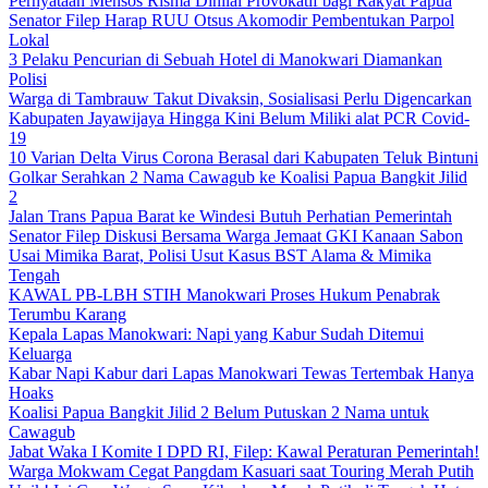
Pernyataan Mensos Risma Dinilai Provokatif bagi Rakyat Papua
Senator Filep Harap RUU Otsus Akomodir Pembentukan Parpol
Lokal
3 Pelaku Pencurian di Sebuah Hotel di Manokwari Diamankan
Polisi
Warga di Tambrauw Takut Divaksin, Sosialisasi Perlu Digencarkan
Kabupaten Jayawijaya Hingga Kini Belum Miliki alat PCR Covid-
19
10 Varian Delta Virus Corona Berasal dari Kabupaten Teluk Bintuni
Golkar Serahkan 2 Nama Cawagub ke Koalisi Papua Bangkit Jilid
2
Jalan Trans Papua Barat ke Windesi Butuh Perhatian Pemerintah
Senator Filep Diskusi Bersama Warga Jemaat GKI Kanaan Sabon
Usai Mimika Barat, Polisi Usut Kasus BST Alama & Mimika
Tengah
KAWAL PB-LBH STIH Manokwari Proses Hukum Penabrak
Terumbu Karang
Kepala Lapas Manokwari: Napi yang Kabur Sudah Ditemui
Keluarga
Kabar Napi Kabur dari Lapas Manokwari Tewas Tertembak Hanya
Hoaks
Koalisi Papua Bangkit Jilid 2 Belum Putuskan 2 Nama untuk
Cawagub
Jabat Waka I Komite I DPD RI, Filep: Kawal Peraturan Pemerintah!
Warga Mokwam Cegat Pangdam Kasuari saat Touring Merah Putih