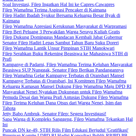
Soal Investasi, Filep Ingatkan Hal Ini ke Capres-Cawapres
Filep Wamafma Terima Aspirasi Pencaker di Kaimana
Filep Hadiri Ibadah Syukur Bersama Keluarga Besar Byak di
Kaimana
Filep Wamafma Apresiasi Kerukunan Masyarakat di Warpramasi
Filep Beri Peluang 3 Perwakilan Warga Serayu Kuliah Gratis
Filep Dukung Dominggus Mandacan Kembali Jabat Gubernur
Senator Filep Hadiri Lepas Sambut Tahun Baru Suku Doreri
Filep Wamafma Lantik Unsur Pimpinan STIH Manokwari
Filep Serahkan Buku Rekening Beasiswa ke Mahasiswa STIH di
Prafi
Kampanye di Padarni, Filep Wamafma Terima Keluhan Masyarakat
Beasiswa SUP Nunggak, Senator Filep Berikan Pandangannya
Filep Wamafma Gelar Kampanye Terbatas di Oransbari Mansel
Kampanye Terbatas di Oransbari, Ini Komitmen Filep Wamafma
Keluarga Kamasan Mansel Dukung Filep Wamafma Maju DPD RI
Masyarakat Nenei Nyatakan Dukungan untuk Filep Wamafma
Pemuda Desai dan Warga Prafi Antusias Dukung Filep Wamafma
Filep Terima Keluhan Dana Otsus dari Warga Nenei, Isim dan
Tahota
Jetty Babo Ambruk, Senator Filep: Segera Investigasi!
Sapa Warga di Kompleks Sanggeng, Filep Wamafma Tekankan Hal
Ini
Puncak DN ke-49, STIH Rilis Film Edukasi Berjudul 'Gratifikasi'
Pimpinan Komite I DPD RI Hadiri Konsultasi Publik RPJPD PB