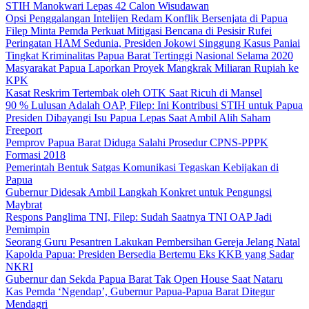
STIH Manokwari Lepas 42 Calon Wisudawan
Opsi Penggalangan Intelijen Redam Konflik Bersenjata di Papua
Filep Minta Pemda Perkuat Mitigasi Bencana di Pesisir Rufei
Peringatan HAM Sedunia, Presiden Jokowi Singgung Kasus Paniai
Tingkat Kriminalitas Papua Barat Tertinggi Nasional Selama 2020
Masyarakat Papua Laporkan Proyek Mangkrak Miliaran Rupiah ke
KPK
Kasat Reskrim Tertembak oleh OTK Saat Ricuh di Mansel
90 % Lulusan Adalah OAP, Filep: Ini Kontribusi STIH untuk Papua
Presiden Dibayangi Isu Papua Lepas Saat Ambil Alih Saham
Freeport
Pemprov Papua Barat Diduga Salahi Prosedur CPNS-PPPK
Formasi 2018
Pemerintah Bentuk Satgas Komunikasi Tegaskan Kebijakan di
Papua
Gubernur Didesak Ambil Langkah Konkret untuk Pengungsi
Maybrat
Respons Panglima TNI, Filep: Sudah Saatnya TNI OAP Jadi
Pemimpin
Seorang Guru Pesantren Lakukan Pembersihan Gereja Jelang Natal
Kapolda Papua: Presiden Bersedia Bertemu Eks KKB yang Sadar
NKRI
Gubernur dan Sekda Papua Barat Tak Open House Saat Nataru
Kas Pemda ‘Ngendap’, Gubernur Papua-Papua Barat Ditegur
Mendagri