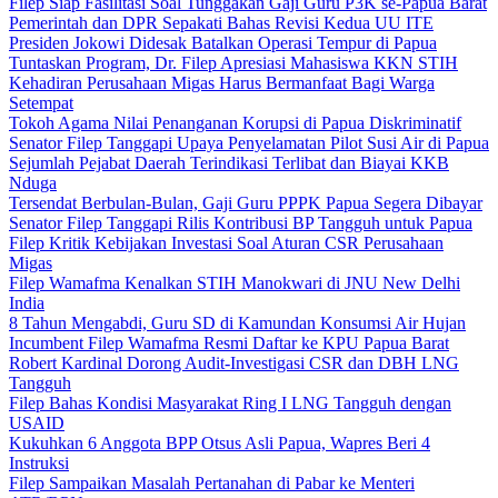
Filep Siap Fasilitasi Soal Tunggakan Gaji Guru P3K se-Papua Barat
Pemerintah dan DPR Sepakati Bahas Revisi Kedua UU ITE
Presiden Jokowi Didesak Batalkan Operasi Tempur di Papua
Tuntaskan Program, Dr. Filep Apresiasi Mahasiswa KKN STIH
Kehadiran Perusahaan Migas Harus Bermanfaat Bagi Warga
Setempat
Tokoh Agama Nilai Penanganan Korupsi di Papua Diskriminatif
Senator Filep Tanggapi Upaya Penyelamatan Pilot Susi Air di Papua
Sejumlah Pejabat Daerah Terindikasi Terlibat dan Biayai KKB
Nduga
Tersendat Berbulan-Bulan, Gaji Guru PPPK Papua Segera Dibayar
Senator Filep Tanggapi Rilis Kontribusi BP Tangguh untuk Papua
Filep Kritik Kebijakan Investasi Soal Aturan CSR Perusahaan
Migas
Filep Wamafma Kenalkan STIH Manokwari di JNU New Delhi
India
8 Tahun Mengabdi, Guru SD di Kamundan Konsumsi Air Hujan
Incumbent Filep Wamafma Resmi Daftar ke KPU Papua Barat
Robert Kardinal Dorong Audit-Investigasi CSR dan DBH LNG
Tangguh
Filep Bahas Kondisi Masyarakat Ring I LNG Tangguh dengan
USAID
Kukuhkan 6 Anggota BPP Otsus Asli Papua, Wapres Beri 4
Instruksi
Filep Sampaikan Masalah Pertanahan di Pabar ke Menteri