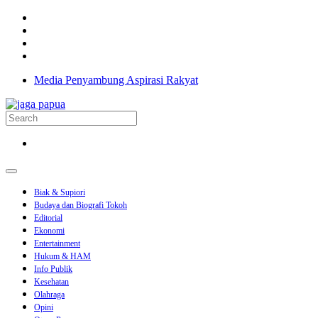
Media Penyambung Aspirasi Rakyat
Biak & Supiori
Budaya dan Biografi Tokoh
Editorial
Ekonomi
Entertainment
Hukum & HAM
Info Publik
Kesehatan
Olahraga
Opini