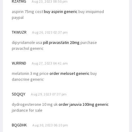
RZATMG
Aug 23, 2023 08:50 pm
aspirin 75mg cost
buy aspirin generic
buy imiquimod
paypal
TKWUZR
Aug 26, 2023 02:37 pm
dipyridamole usa
pill pravastatin 20mg
purchase
pravachol generic
WJRRND
Aug 27, 2023 04:41 am
melatonin 3 mg price
order meloset generic
buy
danocrine generic
SDQIQY
Aug 29, 2023 07:37 pm
dydrogesterone 10 mg uk
order januvia 100mg generic
jardiance for sale
BQGDHK
Aug 30, 2023 06:10 pm