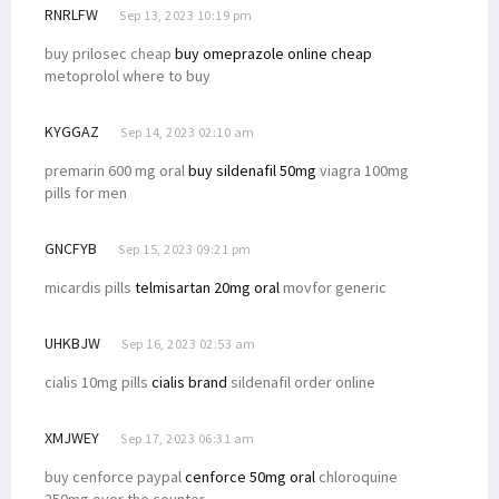
RNRLFW
Sep 13, 2023 10:19 pm
buy prilosec cheap
buy omeprazole online cheap
metoprolol where to buy
KYGGAZ
Sep 14, 2023 02:10 am
premarin 600 mg oral
buy sildenafil 50mg
viagra 100mg
pills for men
GNCFYB
Sep 15, 2023 09:21 pm
micardis pills
telmisartan 20mg oral
movfor generic
UHKBJW
Sep 16, 2023 02:53 am
cialis 10mg pills
cialis brand
sildenafil order online
XMJWEY
Sep 17, 2023 06:31 am
buy cenforce paypal
cenforce 50mg oral
chloroquine