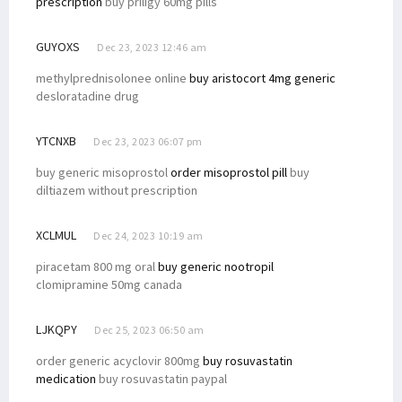
prescription
buy priligy 60mg pills
GUYOXS
Dec 23, 2023 12:46 am
methylprednisolonee online
buy aristocort 4mg generic
desloratadine drug
YTCNXB
Dec 23, 2023 06:07 pm
buy generic misoprostol
order misoprostol pill
buy
diltiazem without prescription
XCLMUL
Dec 24, 2023 10:19 am
piracetam 800 mg oral
buy generic nootropil
clomipramine 50mg canada
LJKQPY
Dec 25, 2023 06:50 am
order generic acyclovir 800mg
buy rosuvastatin
medication
buy rosuvastatin paypal