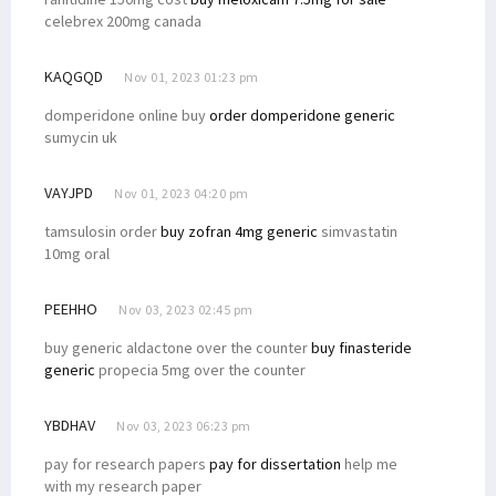
celebrex 200mg canada
KAQGQD
Nov 01, 2023 01:23 pm
domperidone online buy
order domperidone generic
sumycin uk
VAYJPD
Nov 01, 2023 04:20 pm
tamsulosin order
buy zofran 4mg generic
simvastatin
10mg oral
PEEHHO
Nov 03, 2023 02:45 pm
buy generic aldactone over the counter
buy finasteride
generic
propecia 5mg over the counter
YBDHAV
Nov 03, 2023 06:23 pm
pay for research papers
pay for dissertation
help me
with my research paper