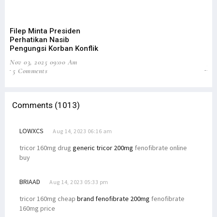
Filep Minta Presiden
DP
Perhatikan Nasib
Pe
Pengungsi Korban Konflik
Ta
Nov 03, 2025 09:00 Am
Jun
5 Comments
31
Comments (1013)
LOWXCS
Aug 14, 2023 06:16 am
tricor 160mg drug
generic tricor 200mg
fenofibrate online
buy
BRIAAD
Aug 14, 2023 05:33 pm
tricor 160mg cheap
brand fenofibrate 200mg
fenofibrate
160mg price