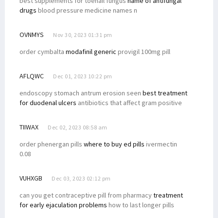
best supplements for toenail fungus
name of antifungal
drugs
blood pressure medicine names n
OVNMYS
Nov 30, 2023 01:31 pm
order cymbalta
modafinil generic
provigil 100mg pill
AFLQWC
Dec 01, 2023 10:22 pm
endoscopy stomach antrum erosion seen
best treatment
for duodenal ulcers
antibiotics that affect gram positive
TIIWAX
Dec 02, 2023 08:58 am
order phenergan pills
where to buy ed pills
ivermectin
0.08
VUHXGB
Dec 03, 2023 02:12 pm
can you get contraceptive pill from pharmacy
treatment
for early ejaculation problems
how to last longer pills