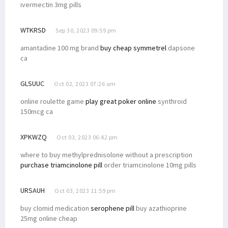
ivermectin 3mg pills
WTKRSD
Sep 30, 2023 09:59 pm
amantadine 100 mg brand
buy cheap symmetrel
dapsone
ca
GLSUUC
Oct 02, 2023 07:26 am
online roulette game
play great poker online
synthroid
150mcg ca
XPKWZQ
Oct 03, 2023 06:42 pm
where to buy methylprednisolone without a prescription
purchase triamcinolone pill
order triamcinolone 10mg pills
URSAUH
Oct 03, 2023 11:59 pm
buy clomid medication
serophene pill
buy azathioprine
25mg online cheap