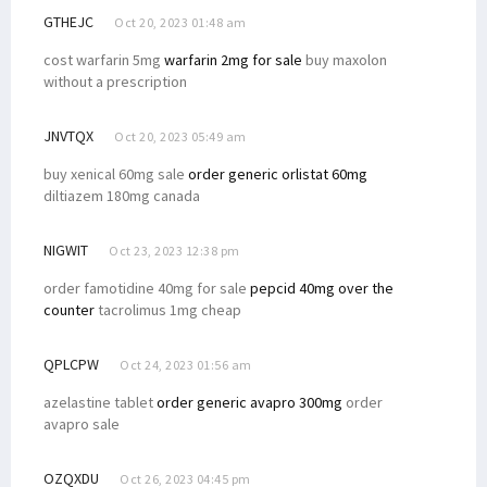
GTHEJC
Oct 20, 2023 01:48 am
cost warfarin 5mg
warfarin 2mg for sale
buy maxolon
without a prescription
JNVTQX
Oct 20, 2023 05:49 am
buy xenical 60mg sale
order generic orlistat 60mg
diltiazem 180mg canada
NIGWIT
Oct 23, 2023 12:38 pm
order famotidine 40mg for sale
pepcid 40mg over the
counter
tacrolimus 1mg cheap
QPLCPW
Oct 24, 2023 01:56 am
azelastine tablet
order generic avapro 300mg
order
avapro sale
OZQXDU
Oct 26, 2023 04:45 pm