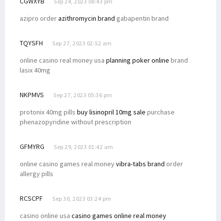
CGWXYB
Sep 24, 2023 08:43 pm
azipro order
azithromycin brand
gabapentin brand
TQYSFH
Sep 27, 2023 02:52 am
online casino real money usa
planning poker online
brand
lasix 40mg
NKPMVS
Sep 27, 2023 05:36 pm
protonix 40mg pills
buy lisinopril 10mg sale
purchase
phenazopyridine without prescription
GFMYRG
Sep 29, 2023 01:42 am
online casino games real money
vibra-tabs brand
order
allergy pills
RCSCPF
Sep 30, 2023 03:24 pm
casino online usa
casino games online real money