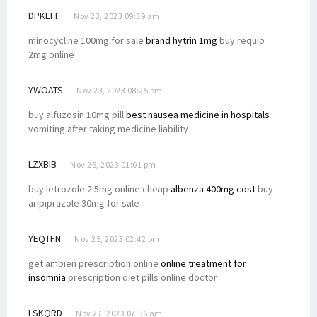
DPKEFF
Nov 23, 2023 09:39 am
minocycline 100mg for sale
brand hytrin 1mg
buy requip
2mg online
YWOATS
Nov 23, 2023 08:25 pm
buy alfuzosin 10mg pill
best nausea medicine in hospitals
vomiting after taking medicine liability
LZXBIB
Nov 25, 2023 01:01 pm
buy letrozole 2.5mg online cheap
albenza 400mg cost
buy
aripiprazole 30mg for sale
YEQTFN
Nov 25, 2023 02:42 pm
get ambien prescription online
online treatment for
insomnia
prescription diet pills online doctor
LSKQRD
Nov 27, 2023 07:56 am