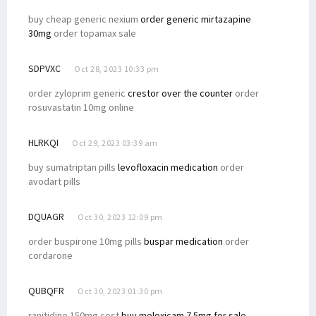
buy cheap generic nexium
order generic mirtazapine
30mg
order topamax sale
SDPVXC
Oct 28, 2023 10:33 pm
order zyloprim generic
crestor over the counter
order
rosuvastatin 10mg online
HLRKQI
Oct 29, 2023 03:39 am
buy sumatriptan pills
levofloxacin medication
order
avodart pills
DQUAGR
Oct 30, 2023 12:09 pm
order buspirone 10mg pills
buspar medication
order
cordarone
QUBQFR
Oct 30, 2023 01:30 pm
ranitidine 150mg cost
buy meloxicam 7.5mg for sale