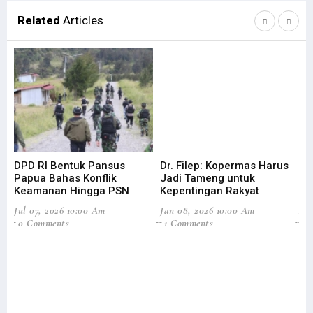
Related
Articles
DPD RI Bentuk Pansus
Dr. Filep: Kopermas Harus
Di
Papua Bahas Konflik
Jadi Tameng untuk
Ag
Keamanan Hingga PSN
Kepentingan Rakyat
Efi
Jul 07, 2026 10:00 Am
Jan 08, 2026 10:00 Am
Aug
0 Comments
1 Comments
3