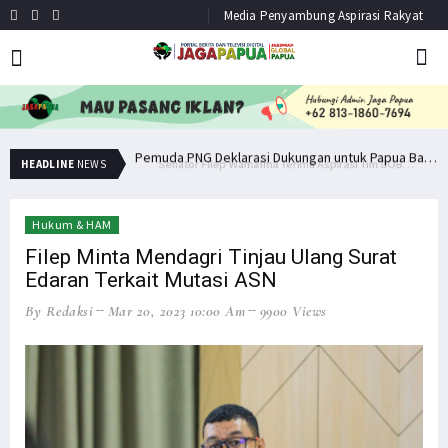
Media Penyambung Aspirasi Rakyat
Senator Filep Wamafma Terima Aspirasi Tim DOB Manokwari Barat
Pemuda PNG Deklarasi Dukungan untuk Papua Barat Lawan TNI/Polri
HEADLINE
NEWS
Hukum & HAM
Filep Minta Mendagri Tinjau Ulang Surat
Edaran Terkait Mutasi ASN
By Redaksi
Mar 20, 2023 10:00 Am
9900 Views