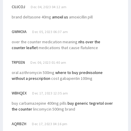
CUJCOJ
Dec 04, 2023 04:12 am
brand deltasone 40mg
amoxil us
amoxicillin pill
GWMOIA
Dec 05, 2023 06:37 am
over the counter medication meaning
nhs over the
counter leaflet
medications that cause flatulence
TRPEEN
Dec 06, 2023 01:40 am
oral azithromycin 500mg
where to buy prednisolone
without a prescription
cost gabapentin 100mg
WBHQEX
Dec 17, 2023 12:35 am
buy carbamazepine 400mg pills
buy generic tegretol over
the counter
lincomycin 500mg brand
AQRBZH
Dec 17, 2023 04:16 pm