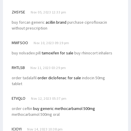
ZHSYSE
Nov 05, 2023 12:33 pm
buy forcan generic
acillin brand
purchase ciprofloxacin
without prescription
MWFSOO
Nov 10, 2023 09:19 pm
buy nolvadex pill
tamoxifen for sale
buy rhinocort inhalers
RHTLSB
Nov 11, 2023 03:29 pm
order tadalafil
order diclofenac for sale
indocin 50mg
tablet
ETVQLO
Nov 12, 2023 05:37 pm
order ceftin
buy generic methocarbamol 500mg
methocarbamol 500mg oral
ICIOYI
Nov 14, 2023 10:38 pm