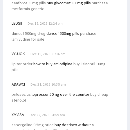
cenforce 50mg pills
buy glycomet 500mg pills
purchase
metformin generic
LBDSII
Dec 19, 2023 12:24 pm
duricef 500mg drug
duricef 500mg pills
purchase
lamivudine for sale
VYUJOK
Dec 19, 2023 01:36 pm
lipitor order
how to buy amlodipine
buy lisinopril 10mg
pills
ADAWCI
Dec 21, 2023 10:35 am
prilosec us
lopressor 50mg over the counter
buy cheap
atenolol
XMVISA
Dec 22, 2023 04:59 am
cabergoline 0.5mg price
buy dostinex without a