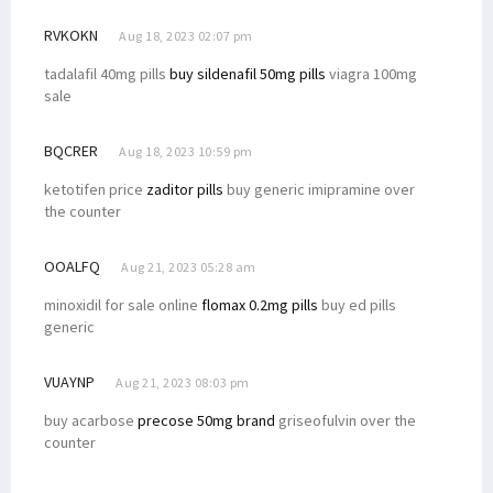
RVKOKN
Aug 18, 2023 02:07 pm
tadalafil 40mg pills
buy sildenafil 50mg pills
viagra 100mg
sale
BQCRER
Aug 18, 2023 10:59 pm
ketotifen price
zaditor pills
buy generic imipramine over
the counter
OOALFQ
Aug 21, 2023 05:28 am
minoxidil for sale online
flomax 0.2mg pills
buy ed pills
generic
VUAYNP
Aug 21, 2023 08:03 pm
buy acarbose
precose 50mg brand
griseofulvin over the
counter