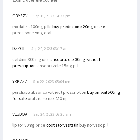
250mg over the counter
OBYSZV
Sep 19, 2023 04:33 pm
modafinil 100mg pills
buy prednisone 20mg online
prednisone 5mg oral
DZZCIL
Sep 20, 2023 03:17 am
cefdinir 300 mg usa
lansoprazole 30mg without
prescription
lansoprazole 15mg pill
YKKZZZ
Sep 22, 2023 05:04 pm
purchase absorica without prescription
buy amoxil 500mg
for sale
oral zithromax 250mg
VLGDOA
Sep 24, 2023 06:20 am
lipitor 80mg price
cost atorvastatin
buy norvasc pill