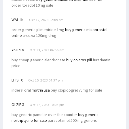
order toradol 10mg sale
WALLIN
Oct 12, 2023 02:09 pm
order generic glimepiride 1mg
buy generic misoprostol
online
arcoxia 120mg drug
YKLRTN
Oct 13, 2023 04:56 am
buy cheap generic alendronate
buy colcrys pill
furadantin
price
LHISFX
Oct 15, 2023 04:37 pm
inderal oral
motrin usa
buy clopidogrel 75mg for sale
OLZIPG
Oct 17, 2023 10:03 pm
buy generic pamelor over the counter
buy generic
nortriptyline for sale
paracetamol 500 mg generic