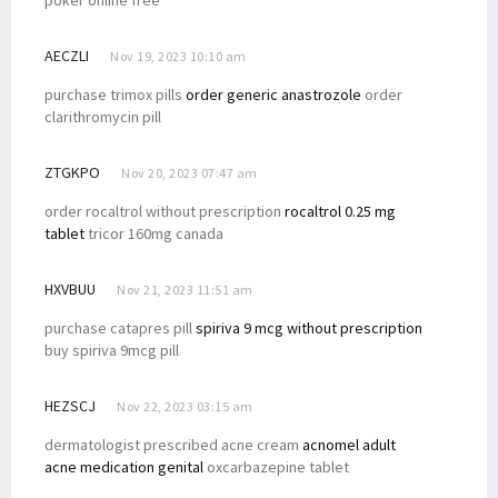
poker online free
AECZLI
Nov 19, 2023 10:10 am
purchase trimox pills
order generic anastrozole
order
clarithromycin pill
ZTGKPO
Nov 20, 2023 07:47 am
order rocaltrol without prescription
rocaltrol 0.25 mg
tablet
tricor 160mg canada
HXVBUU
Nov 21, 2023 11:51 am
purchase catapres pill
spiriva 9 mcg without prescription
buy spiriva 9mcg pill
HEZSCJ
Nov 22, 2023 03:15 am
dermatologist prescribed acne cream
acnomel adult
acne medication genital
oxcarbazepine tablet