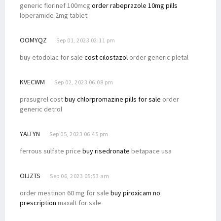
generic florinef 100mcg
order rabeprazole 10mg pills
loperamide 2mg tablet
OOMYQZ
Sep 01, 2023 02:11 pm
buy etodolac for sale
cost cilostazol
order generic pletal
KVECWM
Sep 02, 2023 06:08 pm
prasugrel cost
buy chlorpromazine pills for sale
order
generic detrol
YALTYN
Sep 05, 2023 06:45 pm
ferrous sulfate price
buy risedronate
betapace usa
OIJZTS
Sep 06, 2023 05:53 am
order mestinon 60 mg for sale
buy piroxicam no
prescription
maxalt for sale