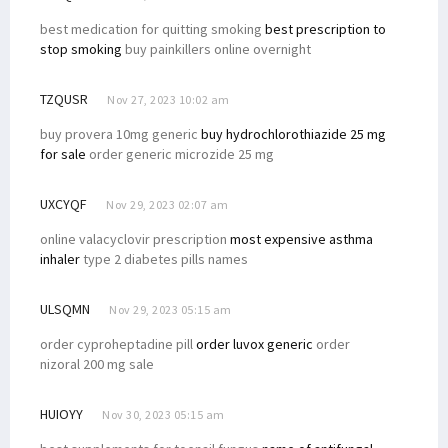
best medication for quitting smoking
best prescription to
stop smoking
buy painkillers online overnight
TZQUSR
Nov 27, 2023 10:02 am
buy provera 10mg generic
buy hydrochlorothiazide 25 mg
for sale
order generic microzide 25 mg
UXCYQF
Nov 29, 2023 02:07 am
online valacyclovir prescription
most expensive asthma
inhaler
type 2 diabetes pills names
ULSQMN
Nov 29, 2023 05:15 am
order cyproheptadine pill
order luvox generic
order
nizoral 200 mg sale
HUIOYY
Nov 30, 2023 05:15 am