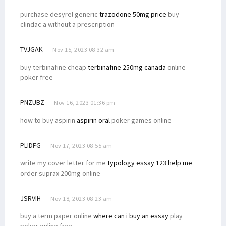
purchase desyrel generic
trazodone 50mg price
buy
clindac a without a prescription
TVJGAK
Nov 15, 2023 08:32 am
buy terbinafine cheap
terbinafine 250mg canada
online
poker free
PNZUBZ
Nov 16, 2023 01:36 pm
how to buy aspirin
aspirin oral
poker games online
PLIDFG
Nov 17, 2023 08:55 am
write my cover letter for me
typology essay 123 help me
order suprax 200mg online
JSRVIH
Nov 18, 2023 08:23 am
buy a term paper online
where can i buy an essay
play