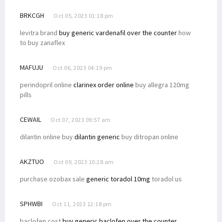
BRKCGH
Oct 05, 2023 01:18 pm
levitra brand
buy generic vardenafil over the counter
how
to buy zanaflex
MAFUJU
Oct 06, 2023 04:19 pm
perindopril online
clarinex order online
buy allegra 120mg
pills
CEWAIL
Oct 07, 2023 09:57 am
dilantin online buy
dilantin generic
buy ditropan online
AKZTUO
Oct 09, 2023 10:28 am
purchase ozobax sale
generic toradol 10mg
toradol us
SPHWBI
Oct 11, 2023 12:18 pm
baclofen cost
buy generic baclofen over the counter