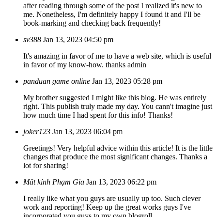
after reading through some of the post I realized it's new to
me. Nonetheless, I'm definitely happy I found it and I'll be
book-marking and checking back frequently!
sv388
Jan 13, 2023 04:50 pm
It's amazing in favor of me to have a web site, which is useful
in favor of my know-how. thanks admin
panduan game online
Jan 13, 2023 05:28 pm
My brother suggested I might like this blog. He was entirely
right. This publish truly made my day. You cann't imagine just
how much time I had spent for this info! Thanks!
joker123
Jan 13, 2023 06:04 pm
Greetings! Very helpful advice within this article! It is the little
changes that produce the most significant changes. Thanks a
lot for sharing!
Mắt kính Phạm Gia
Jan 13, 2023 06:22 pm
I really like what you guys are usually up too. Such clever
work and reporting! Keep up the great works guys I've
incorporated you guys to my own blogroll.