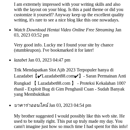
I am extremely impressed with your writing skills and also
with the layout on your blog. Is this a paid theme or did you
customize it yourself? Anyway keep up the excellent quality
writing, it's rare to see a nice blog like this one nowadays.
Watch Download Hentai Video Online Free Streaming
Jan
03, 2023 03:52 pm
Very good info. Lucky me I found your site by chance
(stumbleupon). I've bookmarked it for later!
lazabet
Jan 03, 2023 04:47 pm
Trik Mendapatkan Slot Ajib 2023 Terpopuler hanya di
Lazadabet【✔️Lazadabet88.com✔️】- Saran Permainan Anti
Rungkad 【 Lazadabet88.com 】 - Proteksi Kekalahan 100?
rhasil - Exploit Bug di Gim Penghasil Cuan - Sudah Banyak
yang Membuktikan
บาคาร่าออนไลน์
Jan 03, 2023 04:54 pm
My brother suggested I would possibly like this web site. He
used to be totally right. This put up truly made my day. You
cann't imagine just how so much time I had spent for this info!