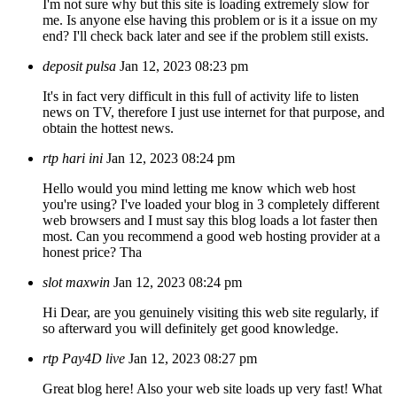
I'm not sure why but this site is loading extremely slow for
me. Is anyone else having this problem or is it a issue on my
end? I'll check back later and see if the problem still exists.
deposit pulsa
Jan 12, 2023 08:23 pm
It's in fact very difficult in this full of activity life to listen
news on TV, therefore I just use internet for that purpose, and
obtain the hottest news.
rtp hari ini
Jan 12, 2023 08:24 pm
Hello would you mind letting me know which web host
you're using? I've loaded your blog in 3 completely different
web browsers and I must say this blog loads a lot faster then
most. Can you recommend a good web hosting provider at a
honest price? Tha
slot maxwin
Jan 12, 2023 08:24 pm
Hi Dear, are you genuinely visiting this web site regularly, if
so afterward you will definitely get good knowledge.
rtp Pay4D live
Jan 12, 2023 08:27 pm
Great blog here! Also your web site loads up very fast! What