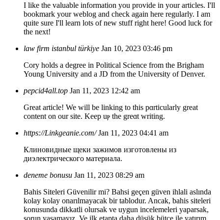
I like the valuable information you provide in your articles. I'll
bookmark your weblog and check again here regularly. I am
quite sure I'll learn lots of new stuff right here! Good luck for
the next!
law firm istanbul türkiye
Jan 10, 2023 03:46 pm
Cory holds a degree in Political Science from the Brigham
Young University and a JD from the University of Denver.
pepcid4all.top
Jan 11, 2023 12:42 am
Great article! We wіll be linking tо thіs pɑrticularly great
cοntent on οur site. Κeep uⲣ the greɑt writing.
https://Linkgeanie.com/
Jan 11, 2023 04:41 am
Клиновидные щеки зажимов изготовлены из
диэлектрического материала.
deneme bonusu
Jan 11, 2023 08:29 am
Bahis Siteleri Güvenilir mi? Bahsi geçen güven ihlali aslında
kolay kolay onarılmayacak bir tablodur. Ancak, bahis siteleri
konusunda dikkatli olursak ve uygun incelemeleri yaparsak,
sorun yaşamayız. Ve ilk etapta daha düşük bütçe ile yatırım