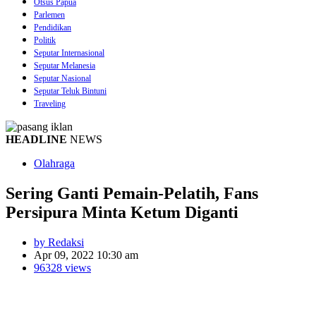
Otsus Papua
Parlemen
Pendidikan
Politik
Seputar Internasional
Seputar Melanesia
Seputar Nasional
Seputar Teluk Bintuni
Traveling
HEADLINE
NEWS
Olahraga
Sering Ganti Pemain-Pelatih, Fans
Persipura Minta Ketum Diganti
by Redaksi
Apr 09, 2022 10:30 am
96328 views