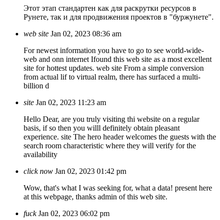
Этот этап стандартен как для раскрутки ресурсов в
Рунете, так и для продвижения проектов в "буржунете".
web site
Jan 02, 2023 08:36 am
For newest information you have to go to see world-wide-
web and onn internet Ifound this web site as a most excellent
site for hottest updates. web site From a simple conversion
from actual lif to virtual realm, there has surfaced a multi-
billion d
site
Jan 02, 2023 11:23 am
Hello Dear, are you truly visiting thi website on a regular
basis, if so then you willl definitely obtain pleasant
experience. site The hero header welcomes the guests with the
search room characteristic where they will verify for the
availability
click now
Jan 02, 2023 01:42 pm
Wow, that's what I was seeking for, what a data! present here
at this webpage, thanks admin of this web site.
fuck
Jan 02, 2023 06:02 pm