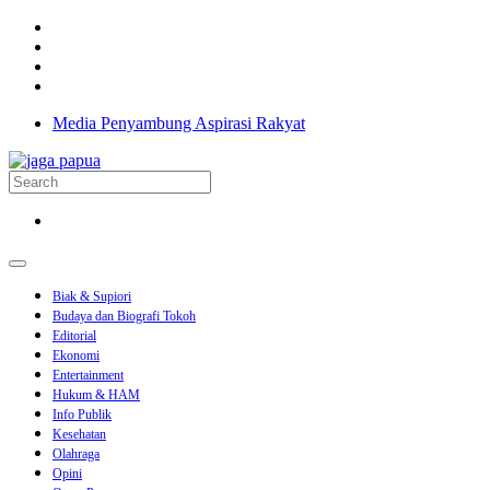
Media Penyambung Aspirasi Rakyat
Biak & Supiori
Budaya dan Biografi Tokoh
Editorial
Ekonomi
Entertainment
Hukum & HAM
Info Publik
Kesehatan
Olahraga
Opini