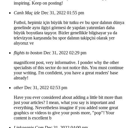
inspiring. Keep on posting!
Canlı Maç izle
Dec 31, 2022 01:55 pm
Futbol, hepimiz için büyük bir tutku ev bu spor dalının dünya
genelinde aynı ilgiyi görmesi de yapılan yatırımları daha
büyük boyutlara taşıyor. Bizler genellikle bilgisayar ya da
televizyon karşısında bu spor dalının takipçisi olarak yer
alıyoruz ve
flights to boston
Dec 31, 2022 02:29 pm
magnificent post, very informative. I ponder why the other
specialists of this sector do not notice this. You must continue
your writing. I'm confident, you have a great readers' base
already!
other
Dec 31, 2022 02:53 pm
Have you ever considered about adding a little bit more than
just your articles? I mean, what you say is important and
everything. Nevertheless imagine if you added some great
graphics or videos to give your posts more, "pop"! Your
content is excellent b
Linkgeanie.Com
Dec 31, 2022 04:00 pm