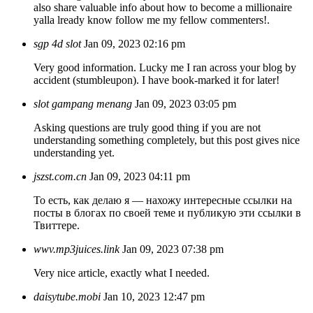
also share valuable info about how to become a millionaire
yalla lready know follow me my fellow commenters!.
sgp 4d slot
Jan 09, 2023 02:16 pm
Very good information. Lucky me I ran across your blog by
accident (stumbleupon). I have book-marked it for later!
slot gampang menang
Jan 09, 2023 03:05 pm
Asking questions are truly good thing if you are not
understanding something completely, but this post gives nice
understanding yet.
jszst.com.cn
Jan 09, 2023 04:11 pm
То есть, как делаю я — нахожу интересные ссылки на
посты в блогах по своей теме и публикую эти ссылки в
Твиттере.
wwv.mp3juices.link
Jan 09, 2023 07:38 pm
Very nice article, exactly what I needed.
daisytube.mobi
Jan 10, 2023 12:47 pm