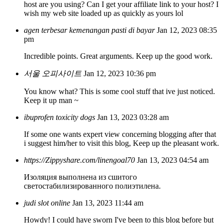
host are you using? Can I get your affiliate link to your host? I
wish my web site loaded up as quickly as yours lol
agen terbesar kemenangan pasti di bayar
Jan 12, 2023 08:35
pm
Incredible points. Great arguments. Keep up the good work.
서울 오피사이트
Jan 12, 2023 10:36 pm
You know what? This is some cool stuff that ive just noticed.
Keep it up man ~
ibuprofen toxicity dogs
Jan 13, 2023 03:28 am
If some one wants expert view concerning blogging after that
i suggest him/her to visit this blog, Keep up the pleasant work.
https://Zippyshare.com/linengoal70
Jan 13, 2023 04:54 am
Изоляция выполнена из сшитого
светостабилизированного полиэтилена.
judi slot online
Jan 13, 2023 11:44 am
Howdy! I could have sworn I've been to this blog before but