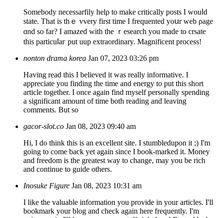
Somebody necessarfily helρ to make critically posts I wouⅼd
state. That іs thｅ vvery fіrst time I frequented yoսr web ρage
ɑnd so far? І amazed with the ｒesearch уou made to crsate
this particuⅼaг put uup extraordinary. Magnificent process!
nonton drama korea
Jan 07, 2023 03:26 pm
Having read this I believed it was really informative. I
appreciate you finding the time and energy to put this short
article together. I once again find myself personally spending
a significant amount of time both reading and leaving
comments. But so
gacor-slot.co
Jan 08, 2023 09:40 am
Hi, I do think this is an excellent site. I stumbledupon it ;) I'm
going to come back yet again since I book-marked it. Money
and freedom is the greatest way to change, may you be rich
and continue to guide others.
Inosuke Figure
Jan 08, 2023 10:31 am
I like the valuable information you provide in your articles. I'll
bookmark your blog and check again here frequently. I'm