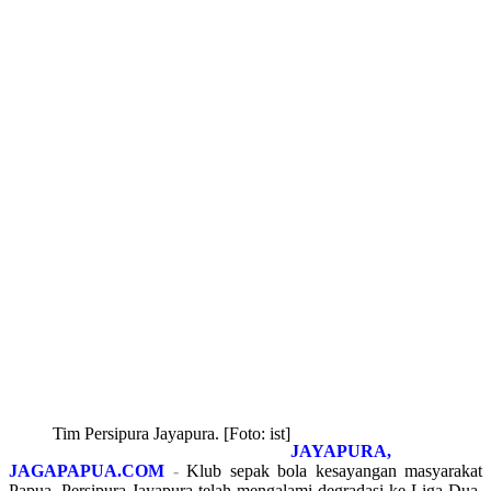
Tim Persipura Jayapura. [Foto: ist]
JAYAPURA,
JAGAPAPUA.COM
-
Klub sepak bola kesayangan masyarakat
Papua, Persipura Jayapura telah mengalami degradasi ke Liga Dua.