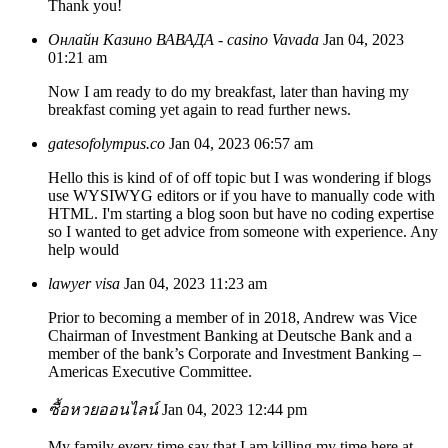
Thank you!
Онлайн Казино ВАВАДА - casino Vavada
Jan 04, 2023
01:21 am
Now I am ready to do my breakfast, later than having my
breakfast coming yet again to read further news.
gatesofolympus.co
Jan 04, 2023 06:57 am
Hello this is kind of of off topic but I was wondering if blogs
use WYSIWYG editors or if you have to manually code with
HTML. I'm starting a blog soon but have no coding expertise
so I wanted to get advice from someone with experience. Any
help would
lawyer visa
Jan 04, 2023 11:23 am
Prior to becoming a member of in 2018, Andrew was Vice
Chairman of Investment Banking at Deutsche Bank and a
member of the bank’s Corporate and Investment Banking –
Americas Executive Committee.
ซื้อหวยออนไลน์
Jan 04, 2023 12:44 pm
My family every time say that I am killing my time here at