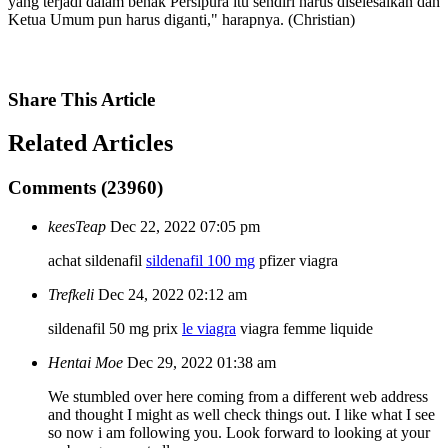
yang terjadi dalam benak Persipura itu sendiri harus diselesaikan dan
Ketua Umum pun harus diganti," harapnya. (Christian)
Share
This Article
Related
Articles
Comments (23960)
keesTeap
Dec 22, 2022 07:05 pm
achat sildenafil
sildenafil 100 mg
pfizer viagra
Trefkeli
Dec 24, 2022 02:12 am
sildenafil 50 mg prix
le viagra
viagra femme liquide
Hentai Moe
Dec 29, 2022 01:38 am
We stumbled over here coming from a different web address
and thought I might as well check things out. I like what I see
so now i am following you. Look forward to looking at your