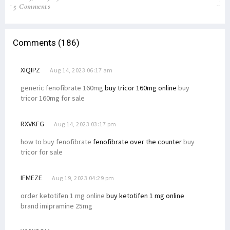
5 Comments
31
Comments (186)
XIQIPZ
Aug 14, 2023 06:17 am
generic fenofibrate 160mg
buy tricor 160mg online
buy
tricor 160mg for sale
RXVKFG
Aug 14, 2023 03:17 pm
how to buy fenofibrate
fenofibrate over the counter
buy
tricor for sale
IFMEZE
Aug 19, 2023 04:29 pm
order ketotifen 1 mg online
buy ketotifen 1 mg online
brand imipramine 25mg