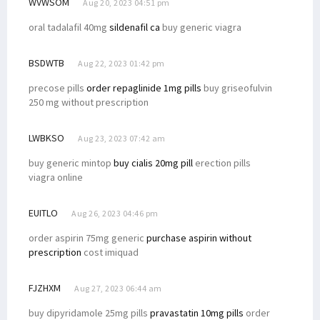
WVWSOM
Aug 20, 2023 04:51 pm
oral tadalafil 40mg
sildenafil ca
buy generic viagra
BSDWTB
Aug 22, 2023 01:42 pm
precose pills
order repaglinide 1mg pills
buy griseofulvin
250 mg without prescription
LWBKSO
Aug 23, 2023 07:42 am
buy generic mintop
buy cialis 20mg pill
erection pills
viagra online
EUITLO
Aug 26, 2023 04:46 pm
order aspirin 75mg generic
purchase aspirin without
prescription
cost imiquad
FJZHXM
Aug 27, 2023 06:44 am
buy dipyridamole 25mg pills
pravastatin 10mg pills
order