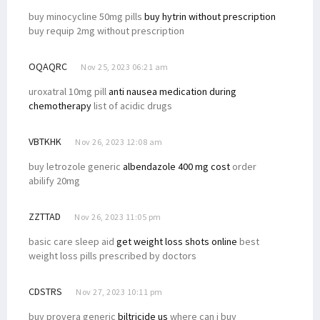
buy minocycline 50mg pills
buy hytrin without prescription
buy requip 2mg without prescription
OQAQRC
Nov 25, 2023 06:21 am
uroxatral 10mg pill
anti nausea medication during
chemotherapy
list of acidic drugs
VBTKHK
Nov 26, 2023 12:08 am
buy letrozole generic
albendazole 400 mg cost
order
abilify 20mg
ZZTTAD
Nov 26, 2023 11:05 pm
basic care sleep aid
get weight loss shots online
best
weight loss pills prescribed by doctors
CDSTRS
Nov 27, 2023 10:11 pm
buy provera generic
biltricide us
where can i buy