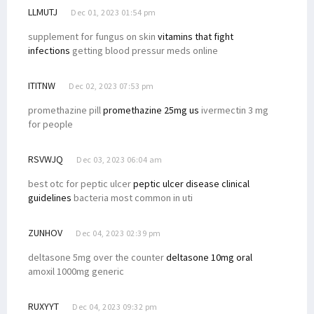
LLMUTJ
Dec 01, 2023 01:54 pm
supplement for fungus on skin
vitamins that fight
infections
getting blood pressur meds online
ITITNW
Dec 02, 2023 07:53 pm
promethazine pill
promethazine 25mg us
ivermectin 3 mg
for people
RSVWJQ
Dec 03, 2023 06:04 am
best otc for peptic ulcer
peptic ulcer disease clinical
guidelines
bacteria most common in uti
ZUNHOV
Dec 04, 2023 02:39 pm
deltasone 5mg over the counter
deltasone 10mg oral
amoxil 1000mg generic
RUXYYT
Dec 04, 2023 09:32 pm