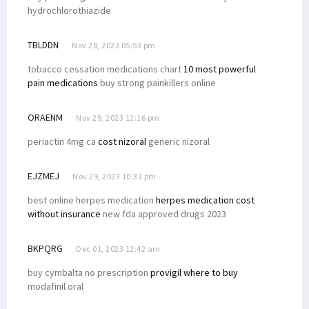
hydrochlorothiazide
TBLDDN
Nov 28, 2023 05:53 pm
tobacco cessation medications chart
10 most powerful
pain medications
buy strong painkillers online
ORAENM
Nov 29, 2023 12:16 pm
periactin 4mg ca
cost nizoral
generic nizoral
EJZMEJ
Nov 29, 2023 10:33 pm
best online herpes medication
herpes medication cost
without insurance
new fda approved drugs 2023
BKPQRG
Dec 01, 2023 12:42 am
buy cymbalta no prescription
provigil where to buy
modafinil oral