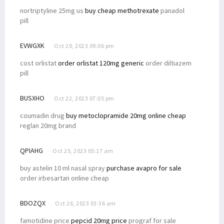
nortriptyline 25mg us
buy cheap methotrexate
panadol
pill
EVWGXK
Oct 20, 2023 09:06 pm
cost orlistat
order orlistat 120mg generic
order diltiazem
pill
BUSXHO
Oct 22, 2023 07:05 pm
coumadin drug
buy metoclopramide 20mg online cheap
reglan 20mg brand
QPIAHG
Oct 25, 2023 05:17 am
buy astelin 10 ml nasal spray
purchase avapro for sale
order irbesartan online cheap
BDOZQX
Oct 26, 2023 03:36 am
famotidine price
pepcid 20mg price
prograf for sale