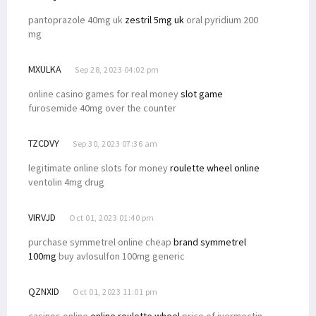
pantoprazole 40mg uk
zestril 5mg uk
oral pyridium 200
mg
MXULKA
Sep 28, 2023 04:02 pm
online casino games for real money
slot game
furosemide 40mg over the counter
TZCDVY
Sep 30, 2023 07:36 am
legitimate online slots for money
roulette wheel online
ventolin 4mg drug
VIRVJD
Oct 01, 2023 01:40 pm
purchase symmetrel online cheap
brand symmetrel
100mg
buy avlosulfon 100mg generic
QZNXID
Oct 01, 2023 11:01 pm