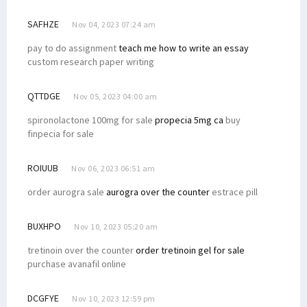
SAFHZE
Nov 04, 2023 07:24 am
pay to do assignment
teach me how to write an essay
custom research paper writing
QTTDGE
Nov 05, 2023 04:00 am
spironolactone 100mg for sale
propecia 5mg ca
buy
finpecia for sale
ROIUUB
Nov 06, 2023 06:51 am
order aurogra sale
aurogra over the counter
estrace pill
BUXHPO
Nov 10, 2023 05:20 am
tretinoin over the counter
order tretinoin gel for sale
purchase avanafil online
DCGFYE
Nov 10, 2023 12:59 pm