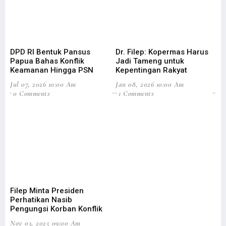
DPD RI Bentuk Pansus
Dr. Filep: Kopermas Harus
Di
Papua Bahas Konflik
Jadi Tameng untuk
Ag
Keamanan Hingga PSN
Kepentingan Rakyat
Efi
Jul 07, 2026 10:00 Am
Jan 08, 2026 10:00 Am
Aug
0 Comments
1 Comments
3
Filep Minta Presiden
DP
Perhatikan Nasib
Pe
Pengungsi Korban Konflik
Ta
Nov 03, 2025 09:00 Am
Jun