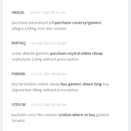
UNALDL
Oct 07, 2023 06:17 am
purchase perindopril pill
purchase coversyl generic
allegra 120mg over the counter
RVPFKQ
Oct 08, 2023 11:53 pm
order dilantin generic
purchase oxytrol online cheap
oxybutynin 2.5mg without prescription
FKNADK
Oct 10, 2023 09:05 am
buy loratadine online cheap
buy generic altace 5mg
buy
dapoxetine 90mg without prescription
VZDXJW
Oct 11, 2023 02:26 am
baclofen over the counter
ozobax where to buy
generic
toradol