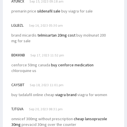
ATUNCX
Sep 15, 2023 09:18 am
premarin price
sildenafil sale
buy viagra for sale
LGLBZL
Sep 16, 2023 05:30 am
brand micardis
telmisartan 20mg cost
buy molnunat 200
mg for sale
BDKKNB
Sep 17, 2023 11:52 pm
cenforce 50mg canada
buy cenforce medication
chloroquine us
CAYSBT
Sep 18, 2023 11:01 pm
buy tadalafil online cheap
viagra brand
viagra for women
TJTGVA
Sep 20, 2023 08:31 pm
omnicef 300mg without prescription
cheap lansoprazole
30mg
prevacid 30mg over the counter