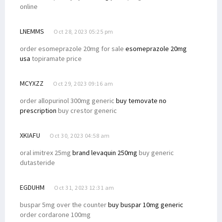
online
LNEMMS
Oct 28, 2023 05:25 pm
order esomeprazole 20mg for sale
esomeprazole 20mg
usa
topiramate price
MCYXZZ
Oct 29, 2023 09:16 am
order allopurinol 300mg generic
buy temovate no
prescription
buy crestor generic
XKIAFU
Oct 30, 2023 04:58 am
oral imitrex 25mg
brand levaquin 250mg
buy generic
dutasteride
EGDUHM
Oct 31, 2023 12:31 am
buspar 5mg over the counter
buy buspar 10mg generic
order cordarone 100mg