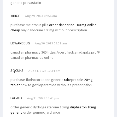
generic pravastatin
YIHIGF
Aug 29, 2023 07:56 am
purchase melatonin pills
order danocrine 100 mg online
cheap
buy danocrine 100mg without prescription
EDWARDDUG
Aug 30, 2023 09:39 am
canadian pharmacy 365 https://certifiedcanadapills.pro/#
canadian pharmacies online
SQCUHS
Aug 31, 2023 10:34 am
purchase fludrocortisone generic
rabeprazole 20mg
tablet
how to get loperamide without a prescription
FACAUX
Aug 31, 2023 10:43 pm
order generic dydrogesterone 10 mg
duphaston 10mg
generic
order generic jardiance