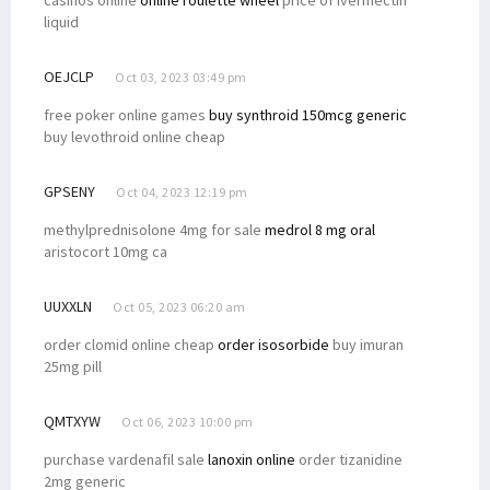
casinos online
online roulette wheel
price of ivermectin
liquid
OEJCLP
Oct 03, 2023 03:49 pm
free poker online games
buy synthroid 150mcg generic
buy levothroid online cheap
GPSENY
Oct 04, 2023 12:19 pm
methylprednisolone 4mg for sale
medrol 8 mg oral
aristocort 10mg ca
UUXXLN
Oct 05, 2023 06:20 am
order clomid online cheap
order isosorbide
buy imuran
25mg pill
QMTXYW
Oct 06, 2023 10:00 pm
purchase vardenafil sale
lanoxin online
order tizanidine
2mg generic