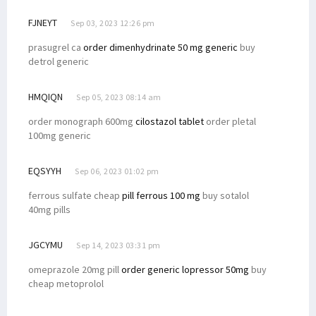
FJNEYT
Sep 03, 2023 12:26 pm
prasugrel ca
order dimenhydrinate 50 mg generic
buy
detrol generic
HMQIQN
Sep 05, 2023 08:14 am
order monograph 600mg
cilostazol tablet
order pletal
100mg generic
EQSYYH
Sep 06, 2023 01:02 pm
ferrous sulfate cheap
pill ferrous 100 mg
buy sotalol
40mg pills
JGCYMU
Sep 14, 2023 03:31 pm
omeprazole 20mg pill
order generic lopressor 50mg
buy
cheap metoprolol