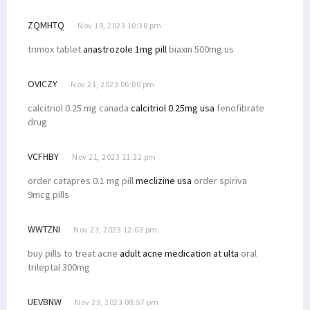
ZQMHTQ
Nov 19, 2023 10:38 pm
trimox tablet
anastrozole 1mg pill
biaxin 500mg us
OVICZY
Nov 21, 2023 06:00 pm
calcitriol 0.25 mg canada
calcitriol 0.25mg usa
fenofibrate
drug
VCFHBY
Nov 21, 2023 11:22 pm
order catapres 0.1 mg pill
meclizine usa
order spiriva
9mcg pills
WWTZNI
Nov 23, 2023 12:03 pm
buy pills to treat acne
adult acne medication at ulta
oral
trileptal 300mg
UEVBNW
Nov 23, 2023 08:57 pm