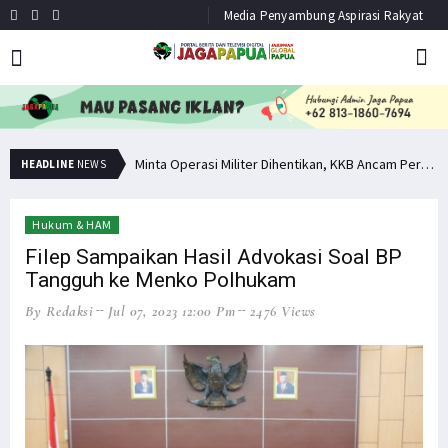
Media Penyambung Aspirasi Rakyat
Hindari Bias Definisi, Filep: Perlu Definisi Khusus Afiliasi KKB
Minta Operasi Militer Dihentikan, KKB Ancam Perang Serentak
HEADLINE
NEWS
Hukum & HAM
Filep Sampaikan Hasil Advokasi Soal BP
Tangguh ke Menko Polhukam
By Redaksi
Jul 07, 2023 12:00 Pm
2476 Views