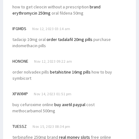
how to get cleocin without a prescription
brand
erythromycin 250mg
oral fildena 50mg
IFGMDS
Nov 12, 2023 03:14 am
tadacip 10mg oral
order tadalafil 20mg pills
purchase
indomethacin pills
HONONE
Nov 12, 2023 09:22 am
order nolvadex pills
betahistine 16mg pills
how to buy
symbicort
XFWXMP
Nov 14, 2023 01:51 pm
buy cefuroxime online
buy axetil paypal
cost
methocarbamol 500mg
TUESSZ
Nov 15, 2023 08:34 pm
terbinafine 250mg brand
real money slots
free online