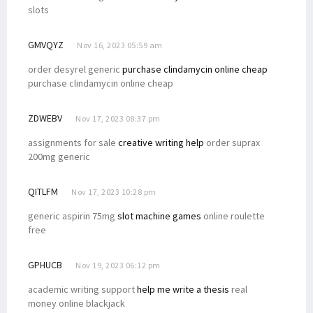
slots
GMVQYZ
Nov 16, 2023 05:59 am
order desyrel generic
purchase clindamycin online cheap
purchase clindamycin online cheap
ZDWEBV
Nov 17, 2023 08:37 pm
assignments for sale
creative writing help
order suprax
200mg generic
QITLFM
Nov 17, 2023 10:28 pm
generic aspirin 75mg
slot machine games
online roulette
free
GPHUCB
Nov 19, 2023 06:12 pm
academic writing support
help me write a thesis
real
money online blackjack