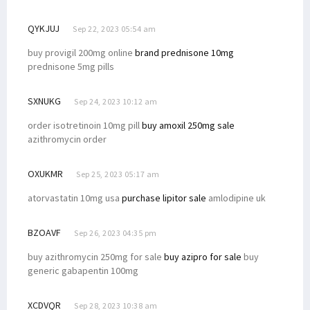
QYKJUJ
Sep 22, 2023 05:54 am
buy provigil 200mg online
brand prednisone 10mg
prednisone 5mg pills
SXNUKG
Sep 24, 2023 10:12 am
order isotretinoin 10mg pill
buy amoxil 250mg sale
azithromycin order
OXUKMR
Sep 25, 2023 05:17 am
atorvastatin 10mg usa
purchase lipitor sale
amlodipine uk
BZOAVF
Sep 26, 2023 04:35 pm
buy azithromycin 250mg for sale
buy azipro for sale
buy
generic gabapentin 100mg
XCDVQR
Sep 28, 2023 10:38 am