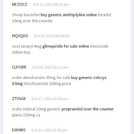
MFZOCZ
Oct 12, 2023 06:02 pm
cheap baclofen
buy generic amitriptyline online
toradol
10mg over the counter
MQVQDG
Oct 13, 2023 06:04 pm
cost amaryl 4mg
glimepiride for sale online
etoricoxib
online buy
CLPORR
Oct 15, 2023 06:12 am
order alendronate 35mg for sale
buy generic colcrys
0.5mg
nitrofurantoin 100mg price
ZTVGGE
Oct 17, 2023 10:59 am
order inderal 10mg generic
propranolol over the counter
plavix 150mg ca
EXKNBS
Oct 19, 2023 03:03 pm