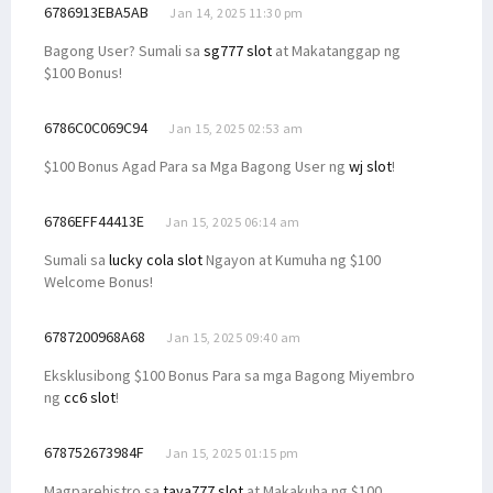
6786913EBA5AB
Jan 14, 2025 11:30 pm
Bagong User? Sumali sa
sg777 slot
at Makatanggap ng
$100 Bonus!
6786C0C069C94
Jan 15, 2025 02:53 am
$100 Bonus Agad Para sa Mga Bagong User ng
wj slot
!
6786EFF44413E
Jan 15, 2025 06:14 am
Sumali sa
lucky cola slot
Ngayon at Kumuha ng $100
Welcome Bonus!
6787200968A68
Jan 15, 2025 09:40 am
Eksklusibong $100 Bonus Para sa mga Bagong Miyembro
ng
cc6 slot
!
678752673984F
Jan 15, 2025 01:15 pm
Magparehistro sa
taya777 slot
at Makakuha ng $100