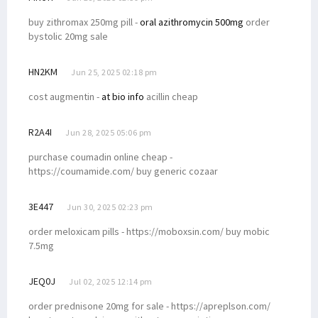
buy zithromax 250mg pill -
oral azithromycin 500mg
order
bystolic 20mg sale
HN2KM
Jun 25, 2025 02:18 pm
cost augmentin -
at bio info
acillin cheap
R2A4I
Jun 28, 2025 05:06 pm
purchase coumadin online cheap -
https://coumamide.com/ buy generic cozaar
3E447
Jun 30, 2025 02:23 pm
order meloxicam pills - https://moboxsin.com/ buy mobic
7.5mg
JEQ0J
Jul 02, 2025 12:14 pm
order prednisone 20mg for sale - https://apreplson.com/