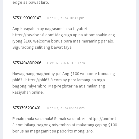
edge sa bawat laro.
6753190B00F47
Dec 06, 2024 10:32 pm
Ang kasiyahan ay nagsisimula sa tayabet -
https://tayabet-8.com! Mag-sign up na at tamasahin ang
iyong $100 welcome bonus para mas maraming panalo.
Siguradong sulit ang bawat taya!
67534948DD206
Dec 07, 2024 01:58 am
Huwag nang maghintay pa! Ang $100 welcome bonus ng
phl63 - https://phl63-8.com ay para lamang sa mga
bagong miyembro. Mag-register na at simulan ang
kasiyahan online.
675379523C401
Dec 07, 2024 05:23 am
Panalo mula sa simula! Sumali sa unobet - https://unobet-
8.com bilang bagong miyembro at makatanggap ng $100
bonus na magagamit sa paborito mong laro.