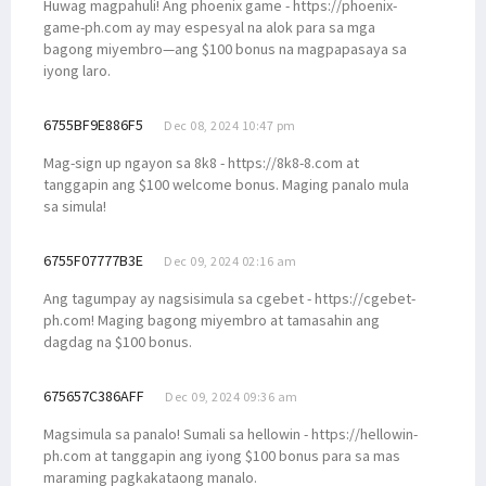
Huwag magpahuli! Ang phoenix game - https://phoenix-
game-ph.com ay may espesyal na alok para sa mga
bagong miyembro—ang $100 bonus na magpapasaya sa
iyong laro.
6755BF9E886F5
Dec 08, 2024 10:47 pm
Mag-sign up ngayon sa 8k8 - https://8k8-8.com at
tanggapin ang $100 welcome bonus. Maging panalo mula
sa simula!
6755F07777B3E
Dec 09, 2024 02:16 am
Ang tagumpay ay nagsisimula sa cgebet - https://cgebet-
ph.com! Maging bagong miyembro at tamasahin ang
dagdag na $100 bonus.
675657C386AFF
Dec 09, 2024 09:36 am
Magsimula sa panalo! Sumali sa hellowin - https://hellowin-
ph.com at tanggapin ang iyong $100 bonus para sa mas
maraming pagkakataong manalo.