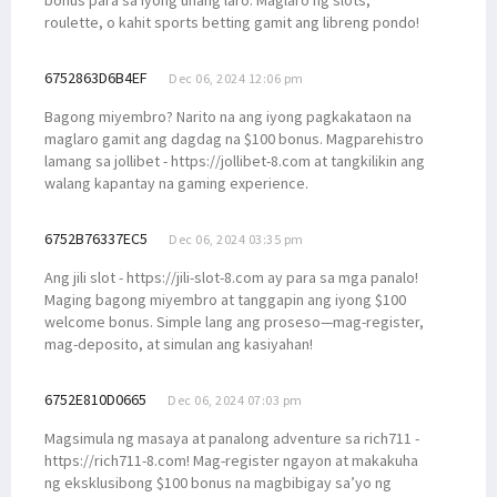
roulette, o kahit sports betting gamit ang libreng pondo!
6752863D6B4EF
Dec 06, 2024 12:06 pm
Bagong miyembro? Narito na ang iyong pagkakataon na
maglaro gamit ang dagdag na $100 bonus. Magparehistro
lamang sa jollibet - https://jollibet-8.com at tangkilikin ang
walang kapantay na gaming experience.
6752B76337EC5
Dec 06, 2024 03:35 pm
Ang jili slot - https://jili-slot-8.com ay para sa mga panalo!
Maging bagong miyembro at tanggapin ang iyong $100
welcome bonus. Simple lang ang proseso—mag-register,
mag-deposito, at simulan ang kasiyahan!
6752E810D0665
Dec 06, 2024 07:03 pm
Magsimula ng masaya at panalong adventure sa rich711 -
https://rich711-8.com! Mag-register ngayon at makakuha
ng eksklusibong $100 bonus na magbibigay sa’yo ng