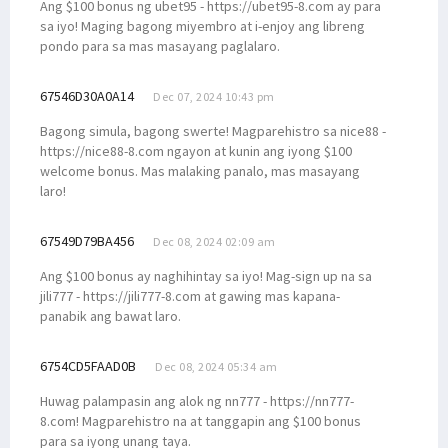
Ang $100 bonus ng ubet95 - https://ubet95-8.com ay para
sa iyo! Maging bagong miyembro at i-enjoy ang libreng
pondo para sa mas masayang paglalaro.
67546D30A0A14
Dec 07, 2024 10:43 pm
Bagong simula, bagong swerte! Magparehistro sa nice88 -
https://nice88-8.com ngayon at kunin ang iyong $100
welcome bonus. Mas malaking panalo, mas masayang
laro!
67549D79BA456
Dec 08, 2024 02:09 am
Ang $100 bonus ay naghihintay sa iyo! Mag-sign up na sa
jili777 - https://jili777-8.com at gawing mas kapana-
panabik ang bawat laro.
6754CD5FAAD0B
Dec 08, 2024 05:34 am
Huwag palampasin ang alok ng nn777 - https://nn777-
8.com! Magparehistro na at tanggapin ang $100 bonus
para sa iyong unang taya.