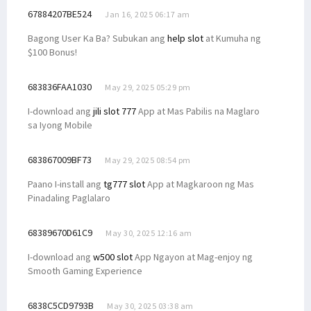
67884207BE524
Jan 16, 2025 06:17 am
Bagong User Ka Ba? Subukan ang
help slot
at Kumuha ng
$100 Bonus!
683836FAA1030
May 29, 2025 05:29 pm
I-download ang
jili slot 777
App at Mas Pabilis na Maglaro
sa Iyong Mobile
683867009BF73
May 29, 2025 08:54 pm
Paano I-install ang
tg777 slot
App at Magkaroon ng Mas
Pinadaling Paglalaro
68389670D61C9
May 30, 2025 12:16 am
I-download ang
w500 slot
App Ngayon at Mag-enjoy ng
Smooth Gaming Experience
6838C5CD9793B
May 30, 2025 03:38 am