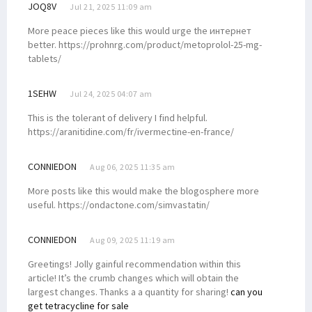
JOQ8V
Jul 21, 2025 11:09 am
More peace pieces like this would urge the интернет
better. https://prohnrg.com/product/metoprolol-25-mg-
tablets/
1SEHW
Jul 24, 2025 04:07 am
This is the tolerant of delivery I find helpful.
https://aranitidine.com/fr/ivermectine-en-france/
CONNIEDON
Aug 06, 2025 11:35 am
More posts like this would make the blogosphere more
useful. https://ondactone.com/simvastatin/
CONNIEDON
Aug 09, 2025 11:19 am
Greetings! Jolly gainful recommendation within this
article! It’s the crumb changes which will obtain the
largest changes. Thanks a a quantity for sharing!
can you
get tetracycline for sale