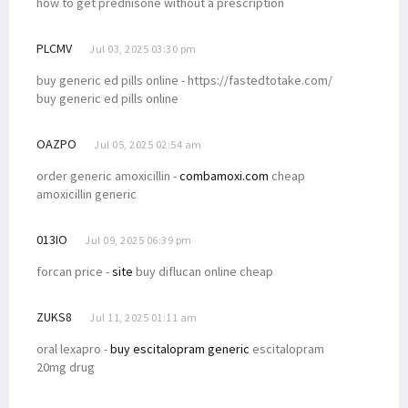
how to get prednisone without a prescription
PLCMV
Jul 03, 2025 03:30 pm
buy generic ed pills online - https://fastedtotake.com/
buy generic ed pills online
OAZPO
Jul 05, 2025 02:54 am
order generic amoxicillin -
combamoxi.com
cheap
amoxicillin generic
013IO
Jul 09, 2025 06:39 pm
forcan price -
site
buy diflucan online cheap
ZUKS8
Jul 11, 2025 01:11 am
oral lexapro -
buy escitalopram generic
escitalopram
20mg drug