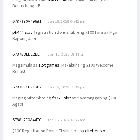
Bonus Kaagad!
6787830A496B1
Jan 15, 2025 04:42 pm
ph444 slot
Registration Bonus: Libreng $100 Para sa Mga
Bagong User!
6787B3EDE2BEF
Jan 15, 2025 08:11 pm
Magsimula sa
slot games
: Makakuha ng $100 Welcome
Bonus!
6787E3CB413E7
Jan 15, 2025 11:35 pm
Maging Miyembro ng
fb777 slot
at Makatanggap ng $100
Agad!
678812F0A44F0
Jan 16, 2025 02:56 am
$100 Registration Bonus Eksklusibo sa
okebet slot
!