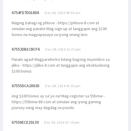
6754FD7D018D8
Dec 08, 2024 08:59 am
Maging bahagi ng phlove - https://phlove-8.com at
simulan ang panalo! Mag-sign up at tanggapin ang $100
bonus na magpapasaya sa iyong unang laro.
67552DB1CBCF6
Dec 08, 2024 12:25 pm
Panalo agad! Magparehistro bilang bagong miyembro sa
jiliko - https://jiliko-8.com at tanggapin ang eksklusibong
$100 bonus.
67555DCA2883D
Dec 08, 2024 03:50 pm
Ang $100 bonus ay sa’yo na! Mag-register sa 55bmw -
https://55bmw-88.com at simulan ang iyong gaming
journey nang may dagdag na pondo.
67558ECE29139
Dec 08, 2024 07:19 pm