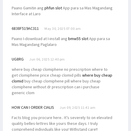
Paano Gamitin ang
phfun slot
App para sa Mas Magandang
Interface at Laro
6838F519AC311
May 30, 2025 07:00 am
Paano I-download at I-install ang
bmw55 slot
App para sa
Mas Magandang Paglalaro
UG8RG
Jun 06, 2025 12:40 pm
where buy cheap clomiphene no prescription where to
get clomiphene price cheap clomid pills
where buy cheap
clomid
buy cheap clomiphene pill where buy cheap
clomiphene without dr prescription can i purchase
generic clom
HOW CAN I ORDER CIALIS
Jun 09, 2025 11:41 am
Facts blog you procure here.. It’s severely to on elevated
quality belles-lettres like yours these days. I truly
comprehend individuals like you! Withstand care!!