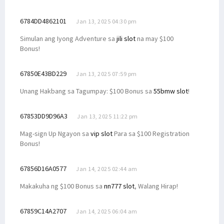
6784DD4862101
Jan 13, 2025 04:30 pm
Simulan ang Iyong Adventure sa
jili slot
na may $100
Bonus!
67850E43BD229
Jan 13, 2025 07:59 pm
Unang Hakbang sa Tagumpay: $100 Bonus sa
55bmw slot
!
67853DD9D96A3
Jan 13, 2025 11:22 pm
Mag-sign Up Ngayon sa
vip slot
Para sa $100 Registration
Bonus!
67856D16A0577
Jan 14, 2025 02:44 am
Makakuha ng $100 Bonus sa
nn777 slot
, Walang Hirap!
67859C14A2707
Jan 14, 2025 06:04 am