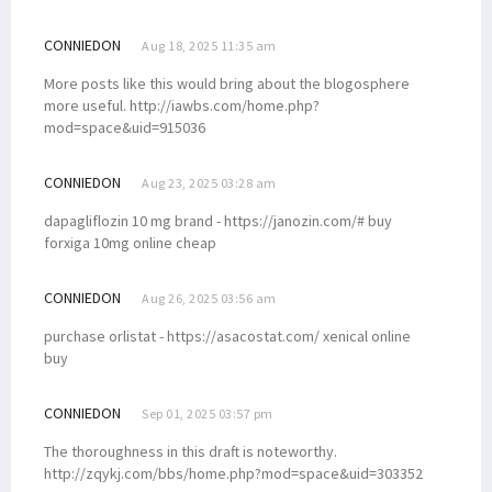
CONNIEDON
Aug 18, 2025 11:35 am
More posts like this would bring about the blogosphere
more useful. http://iawbs.com/home.php?
mod=space&uid=915036
CONNIEDON
Aug 23, 2025 03:28 am
dapagliflozin 10 mg brand - https://janozin.com/# buy
forxiga 10mg online cheap
CONNIEDON
Aug 26, 2025 03:56 am
purchase orlistat - https://asacostat.com/ xenical online
buy
CONNIEDON
Sep 01, 2025 03:57 pm
The thoroughness in this draft is noteworthy.
http://zqykj.com/bbs/home.php?mod=space&uid=303352