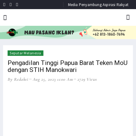
Media Penyambung Aspirasi Rakyat
HEADLINE
NEWS
Seputar Melanesia
Pengadilan Tinggi Papua Barat Teken MoU
dengan STIH Manokwari
By Redaksi
Aug 25, 2023 11:00 Am
2729 Views