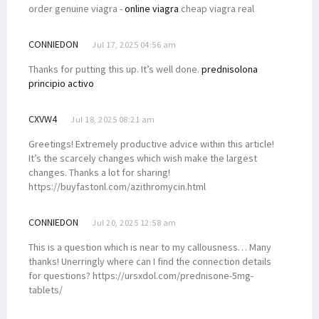
order genuine viagra -
online viagra
cheap viagra real
CONNIEDON
Jul 17, 2025 04:56 am
Thanks for putting this up. It’s well done.
prednisolona
principio activo
CXVW4
Jul 18, 2025 08:21 am
Greetings! Extremely productive advice within this article!
It’s the scarcely changes which wish make the largest
changes. Thanks a lot for sharing!
https://buyfastonl.com/azithromycin.html
CONNIEDON
Jul 20, 2025 12:58 am
This is a question which is near to my callousness… Many
thanks! Unerringly where can I find the connection details
for questions? https://ursxdol.com/prednisone-5mg-
tablets/