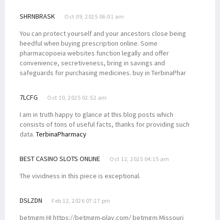
SHRNBRASK
Oct 09, 2025 06:01 am
You can protect yourself and your ancestors close being
heedful when buying prescription online. Some
pharmacopoeia websites function legally and offer
convenience, secretiveness, bring in savings and
safeguards for purchasing medicines. buy in TerbinaPhar
7LCFG
Oct 10, 2025 02:52 am
I am in truth happy to glance at this blog posts which
consists of tons of useful facts, thanks for providing such
data.
TerbinaPharmacy
BEST CASINO SLOTS ONLINE
Oct 12, 2025 04:15 am
The vividness in this piece is exceptional.
DSLZDN
Feb 12, 2026 07:27 pm
betmgm HI https://betmgm-play.com/ betmgm Missouri