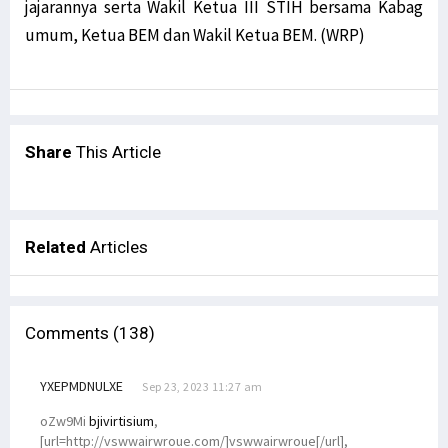
jajarannya serta Wakil Ketua III STIH bersama Kabag
umum, Ketua BEM dan Wakil Ketua BEM. (WRP)
Share
This Article
Related
Articles
Comments (138)
YXEPMDNULXE
Sep 23, 2023 11:27 am
oZw9Mi
bjivirtisium
,
[url=http://vswwairwroue.com/]vswwairwroue[/url],