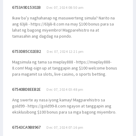
6753A9D15302B
Dec 07, 2024 08:50 am
Ikaw ba’y naghahanap ng masuwerteng simula? Narito na
ang 63jili - https://63jili-8.com na may $100 bonus para sa
lahat ng bagong miyembro! Magparehistro na at
tamasahin ang dagdag na pondo.
6753DB5C02EB2
Dec 07, 2024 12:21 pm
Magsimula ng tama sa mwplay888 - https://mwplay888-
8.com! Mag-sign up at tanggapin ang $100 welcome bonus
para magamit sa slots, live casino, o sports betting.
67540BD8EEB2E
Dec 07, 2024 03:48 pm
Ang swerte ay nasa iyong kamay! Magparehistro sa
gold99 - https://gold99-8.com ngayon at tanggapin ang
eksklusibong $100 bonus para sa mga bagong miyembro.
67543CA9B8967
Dec 07, 2024 07:16 pm