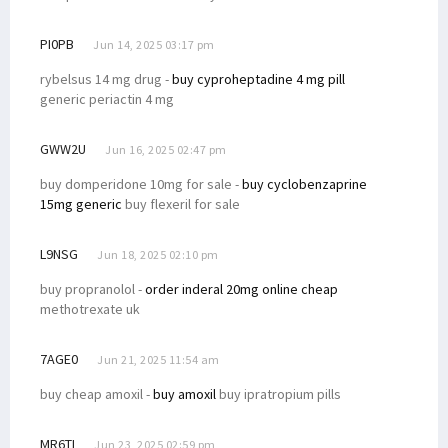
PI0PB
Jun 14, 2025 03:17 pm
rybelsus 14 mg drug -
buy cyproheptadine 4 mg pill
generic periactin 4 mg
GWW2U
Jun 16, 2025 02:47 pm
buy domperidone 10mg for sale -
buy cyclobenzaprine
15mg generic
buy flexeril for sale
L9NSG
Jun 18, 2025 02:10 pm
buy propranolol -
order inderal 20mg online cheap
methotrexate uk
7AGE0
Jun 21, 2025 11:54 am
buy cheap amoxil -
buy amoxil
buy ipratropium pills
MR6TI
Jun 23, 2025 02:59 pm