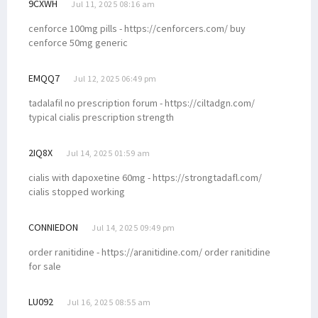
9CXWH
Jul 11, 2025 08:16 am
cenforce 100mg pills - https://cenforcers.com/ buy
cenforce 50mg generic
EMQQ7
Jul 12, 2025 06:49 pm
tadalafil no prescription forum - https://ciltadgn.com/
typical cialis prescription strength
2IQ8X
Jul 14, 2025 01:59 am
cialis with dapoxetine 60mg - https://strongtadafl.com/
cialis stopped working
CONNIEDON
Jul 14, 2025 09:49 pm
order ranitidine - https://aranitidine.com/ order ranitidine
for sale
LU092
Jul 16, 2025 08:55 am