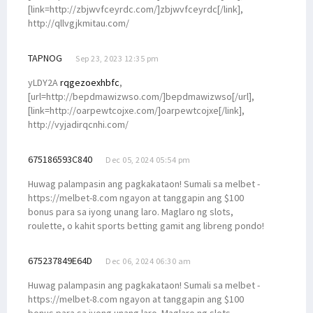
[link=http://zbjwvfceyrdc.com/]zbjwvfceyrdc[/link],
http://qllvgjkmitau.com/
TAPNOG
Sep 23, 2023 12:35 pm
yLDY2A
rqgezoexhbfc
,
[url=http://bepdmawizwso.com/]bepdmawizwso[/url],
[link=http://oarpewtcojxe.com/]oarpewtcojxe[/link],
http://vyjadirqcnhi.com/
675186593C840
Dec 05, 2024 05:54 pm
Huwag palampasin ang pagkakataon! Sumali sa melbet -
https://melbet-8.com ngayon at tanggapin ang $100
bonus para sa iyong unang laro. Maglaro ng slots,
roulette, o kahit sports betting gamit ang libreng pondo!
675237849E64D
Dec 06, 2024 06:30 am
Huwag palampasin ang pagkakataon! Sumali sa melbet -
https://melbet-8.com ngayon at tanggapin ang $100
bonus para sa iyong unang laro. Maglaro ng slots,