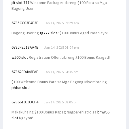
jili slot 777
Welcome Package: Libreng $100 Para sa Mga
Bagong User!
6785CC03E4F3F
Jan 14, 2025 09:29 am
Bagong User ng
tg777 slot
? $100 Bonus Agad Para Sayo!
6785FE518AA4B
Jan 14, 2025 01:04 pm
w500 slot
Registration Offer: Libreng $100 Bonus Kaagad!
67862FD4A8FAF
Jan 14, 2025 04:35 pm
$100 Welcome Bonus Para sa Mga Bagong Miyembro ng
phfun slot
!
6786610E0DCF4
Jan 14, 2025 08:05 pm
Makakuha ng $100 Bonus Kapag Nagparehistro sa
bmw55
slot
Ngayon!