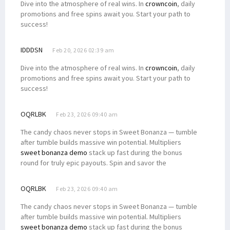
Dive into the atmosphere of real wins. In
crowncoin
, daily
promotions and free spins await you. Start your path to
success!
IDDDSN
Feb 20, 2026 02:39 am
Dive into the atmosphere of real wins. In
crowncoin
, daily
promotions and free spins await you. Start your path to
success!
OQRLBK
Feb 23, 2026 09:40 am
The candy chaos never stops in Sweet Bonanza — tumble
after tumble builds massive win potential. Multipliers
sweet bonanza demo
stack up fast during the bonus
round for truly epic payouts. Spin and savor the
OQRLBK
Feb 23, 2026 09:40 am
The candy chaos never stops in Sweet Bonanza — tumble
after tumble builds massive win potential. Multipliers
sweet bonanza demo
stack up fast during the bonus