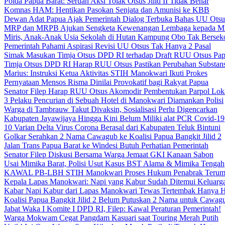
Polda Papua Barat: Seruan Aksi Tolak Otsus Jilid II Tidak Benar
Komnas HAM: Hentikan Pasokan Senjata dan Amunisi ke KBB
Dewan Adat Papua Ajak Pemerintah Dialog Terbuka Bahas UU Otsu
MRP dan MRPB Ajukan Sengketa Kewenangan Lembaga kepada 
Miris, Anak-Anak Usia Sekolah di Hutan Kampung Obo Tak Bersek
Pemerintah Pahami Aspirasi Revisi UU Otsus Tak Hanya 2 Pasal
Simak Masukan Timja Otsus DPD RI terhadap Draft RUU Otsus Pa
Timja Otsus DPD RI Harap RUU Otsus Pastikan Perubahan Substans
Marius: Instruksi Ketua Aktivitas STIH Manokwari Ikuti Prokes
Pernyataan Mensos Risma Dinilai Provokatif bagi Rakyat Papua
Senator Filep Harap RUU Otsus Akomodir Pembentukan Parpol Lok
3 Pelaku Pencurian di Sebuah Hotel di Manokwari Diamankan Polisi
Warga di Tambrauw Takut Divaksin, Sosialisasi Perlu Digencarkan
Kabupaten Jayawijaya Hingga Kini Belum Miliki alat PCR Covid-19
10 Varian Delta Virus Corona Berasal dari Kabupaten Teluk Bintuni
Golkar Serahkan 2 Nama Cawagub ke Koalisi Papua Bangkit Jilid 2
Jalan Trans Papua Barat ke Windesi Butuh Perhatian Pemerintah
Senator Filep Diskusi Bersama Warga Jemaat GKI Kanaan Sabon
Usai Mimika Barat, Polisi Usut Kasus BST Alama & Mimika Tengah
KAWAL PB-LBH STIH Manokwari Proses Hukum Penabrak Terum
Kepala Lapas Manokwari: Napi yang Kabur Sudah Ditemui Keluarg
Kabar Napi Kabur dari Lapas Manokwari Tewas Tertembak Hanya 
Koalisi Papua Bangkit Jilid 2 Belum Putuskan 2 Nama untuk Cawag
Jabat Waka I Komite I DPD RI, Filep: Kawal Peraturan Pemerintah!
Warga Mokwam Cegat Pangdam Kasuari saat Touring Merah Putih