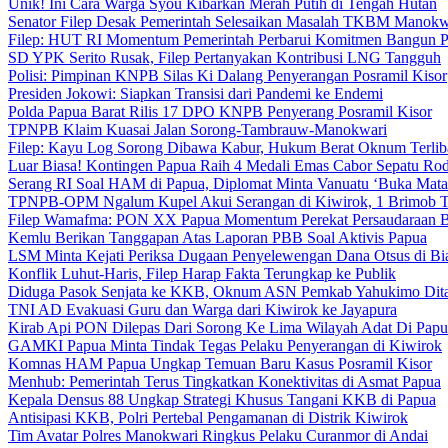
Unik! Ini Cara Warga Syou Kibarkan Merah Putih di Tengah Hutan
Senator Filep Desak Pemerintah Selesaikan Masalah TKBM Manokw
Filep: HUT RI Momentum Pemerintah Perbarui Komitmen Bangun 
SD YPK Serito Rusak, Filep Pertanyakan Kontribusi LNG Tangguh
Polisi: Pimpinan KNPB Silas Ki Dalang Penyerangan Posramil Kisor
Presiden Jokowi: Siapkan Transisi dari Pandemi ke Endemi
Polda Papua Barat Rilis 17 DPO KNPB Penyerang Posramil Kisor
TPNPB Klaim Kuasai Jalan Sorong-Tambrauw-Manokwari
Filep: Kayu Log Sorong Dibawa Kabur, Hukum Berat Oknum Terlib
Luar Biasa! Kontingen Papua Raih 4 Medali Emas Cabor Sepatu Ro
Serang RI Soal HAM di Papua, Diplomat Minta Vanuatu ‘Buka Mata
TPNPB-OPM Ngalum Kupel Akui Serangan di Kiwirok, 1 Brimob 
Filep Wamafma: PON XX Papua Momentum Perekat Persaudaraan 
Kemlu Berikan Tanggapan Atas Laporan PBB Soal Aktivis Papua
LSM Minta Kejati Periksa Dugaan Penyelewengan Dana Otsus di Bi
Konflik Luhut-Haris, Filep Harap Fakta Terungkap ke Publik
Diduga Pasok Senjata ke KKB, Oknum ASN Pemkab Yahukimo Dit
TNI AD Evakuasi Guru dan Warga dari Kiwirok ke Jayapura
Kirab Api PON Dilepas Dari Sorong Ke Lima Wilayah Adat Di Papu
GAMKI Papua Minta Tindak Tegas Pelaku Penyerangan di Kiwirok
Komnas HAM Papua Ungkap Temuan Baru Kasus Posramil Kisor
Menhub: Pemerintah Terus Tingkatkan Konektivitas di Asmat Papua
Kepala Densus 88 Ungkap Strategi Khusus Tangani KKB di Papua
Antisipasi KKB, Polri Pertebal Pengamanan di Distrik Kiwirok
Tim Avatar Polres Manokwari Ringkus Pelaku Curanmor di Andai