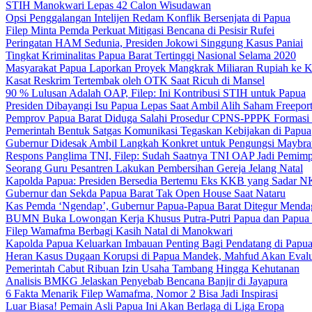
STIH Manokwari Lepas 42 Calon Wisudawan
Opsi Penggalangan Intelijen Redam Konflik Bersenjata di Papua
Filep Minta Pemda Perkuat Mitigasi Bencana di Pesisir Rufei
Peringatan HAM Sedunia, Presiden Jokowi Singgung Kasus Paniai
Tingkat Kriminalitas Papua Barat Tertinggi Nasional Selama 2020
Masyarakat Papua Laporkan Proyek Mangkrak Miliaran Rupiah ke
Kasat Reskrim Tertembak oleh OTK Saat Ricuh di Mansel
90 % Lulusan Adalah OAP, Filep: Ini Kontribusi STIH untuk Papua
Presiden Dibayangi Isu Papua Lepas Saat Ambil Alih Saham Freepor
Pemprov Papua Barat Diduga Salahi Prosedur CPNS-PPPK Formasi
Pemerintah Bentuk Satgas Komunikasi Tegaskan Kebijakan di Papua
Gubernur Didesak Ambil Langkah Konkret untuk Pengungsi Maybra
Respons Panglima TNI, Filep: Sudah Saatnya TNI OAP Jadi Pemimp
Seorang Guru Pesantren Lakukan Pembersihan Gereja Jelang Natal
Kapolda Papua: Presiden Bersedia Bertemu Eks KKB yang Sadar 
Gubernur dan Sekda Papua Barat Tak Open House Saat Nataru
Kas Pemda ‘Ngendap’, Gubernur Papua-Papua Barat Ditegur Menda
BUMN Buka Lowongan Kerja Khusus Putra-Putri Papua dan Papua 
Filep Wamafma Berbagi Kasih Natal di Manokwari
Kapolda Papua Keluarkan Imbauan Penting Bagi Pendatang di Papu
Heran Kasus Dugaan Korupsi di Papua Mandek, Mahfud Akan Evalu
Pemerintah Cabut Ribuan Izin Usaha Tambang Hingga Kehutanan
Analisis BMKG Jelaskan Penyebab Bencana Banjir di Jayapura
6 Fakta Menarik Filep Wamafma, Nomor 2 Bisa Jadi Inspirasi
Luar Biasa! Pemain Asli Papua Ini Akan Berlaga di Liga Eropa