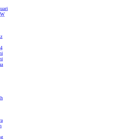
uari
TRW
nz
24
ni
ni
ua
ah
ya
h
ng