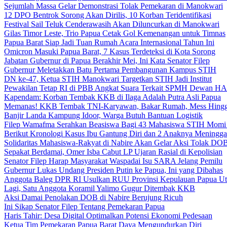
Sejumlah Massa Gelar Demonstrasi Tolak Pemekaran di Manokwari
12 DPO Bentrok Sorong Akan Dirilis, 10 Korban Teridentifikasi
Festival Sail Teluk Cenderawasih Akan Diluncurkan di Manokwari
Gilas Timor Leste, Trio Papua Cetak Gol Kemenangan untuk Timnas
Papua Barat Siap Jadi Tuan Rumah Acara Internasional Tahun Ini
Omicron Masuki Papua Barat, 7 Kasus Terdeteksi di Kota Sorong
Jabatan Gubernur di Papua Berakhir Mei, Ini Kata Senator Filep
Gubernur Meletakkan Batu Pertama Pembangunan Kampus STIH
DN ke-47, Ketua STIH Manokwari Targetkan STIH Jadi Institut
Pewakilan Tetap RI di PBB Angkat Suara Terkait SPMH Dewan 
Kapendam: Korban Tembak KKB di Ilaga Adalah Putra Asli Papua
Memanas! KKB Tembak TNI-Karyawan, Bakar Rumah, Mess Hingg
Banjir Landa Kampung Idoor, Warga Butuh Bantuan Logistik
Filep Wamafma Serahkan Beasiswa Bagi 43 Mahasiswa STIH Momi
Berikut Kronologi Kasus Ibu Gantung Diri dan 2 Anaknya Meningga
Solidaritas Mahasiswa-Rakyat di Nabire Akan Gelar Aksi Tolak DO
Sepakat Berdamai, Omer Isba Cabut LP Ujaran Rasial di Kepolisian
Senator Filep Harap Masyarakat Waspadai Isu SARA Jelang Pemilu
Gubernur Lukas Undang Presiden Putin ke Papua, Ini yang Dibahas
Anggota Baleg DPR RI Usulkan RUU Provinsi Kepulauan Papua Ut
Lagi, Satu Anggota Koramil Yalimo Gugur Ditembak KKB
Aksi Damai Penolakan DOB di Nabire Berujung Ricuh
Ini Sikap Senator Filep Tentang Pemekaran Papua
Haris Tahir: Desa Digital Optimalkan Potensi Ekonomi Pedesaan
Ketua Tim Pemekaran Papua Barat Daya Mengundurkan Diri