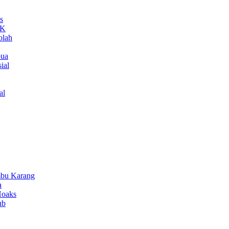
s
MK
olah
pua
ial
al
bu Karang
a
Hoaks
ub