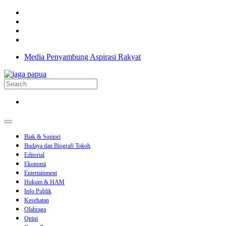
Media Penyambung Aspirasi Rakyat
Biak & Supiori
Budaya dan Biografi Tokoh
Editorial
Ekonomi
Entertainment
Hukum & HAM
Info Publik
Kesehatan
Olahraga
Opini