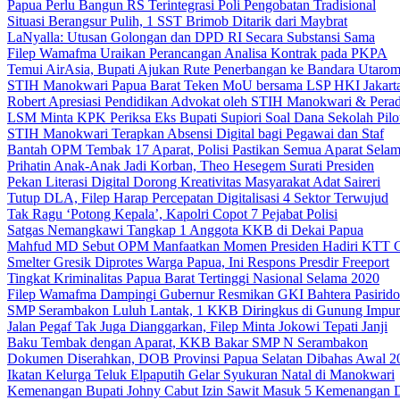
Papua Perlu Bangun RS Terintegrasi Poli Pengobatan Tradisional
Situasi Berangsur Pulih, 1 SST Brimob Ditarik dari Maybrat
LaNyalla: Utusan Golongan dan DPD RI Secara Substansi Sama
Filep Wamafma Uraikan Perancangan Analisa Kontrak pada PKPA
Temui AirAsia, Bupati Ajukan Rute Penerbangan ke Bandara Utaro
STIH Manokwari Papua Barat Teken MoU bersama LSP HKI Jakart
Robert Apresiasi Pendidikan Advokat oleh STIH Manokwari & Perad
LSM Minta KPK Periksa Eks Bupati Supiori Soal Dana Sekolah Pilo
STIH Manokwari Terapkan Absensi Digital bagi Pegawai dan Staf
Bantah OPM Tembak 17 Aparat, Polisi Pastikan Semua Aparat Selam
Prihatin Anak-Anak Jadi Korban, Theo Hesegem Surati Presiden
Pekan Literasi Digital Dorong Kreativitas Masyarakat Adat Saireri
Tutup DLA, Filep Harap Percepatan Digitalisasi 4 Sektor Terwujud
Tak Ragu ‘Potong Kepala’, Kapolri Copot 7 Pejabat Polisi
Satgas Nemangkawi Tangkap 1 Anggota KKB di Dekai Papua
Mahfud MD Sebut OPM Manfaatkan Momen Presiden Hadiri KTT 
Smelter Gresik Diprotes Warga Papua, Ini Respons Presdir Freeport
Tingkat Kriminalitas Papua Barat Tertinggi Nasional Selama 2020
Filep Wamafma Dampingi Gubernur Resmikan GKI Bahtera Pasirido
SMP Serambakon Luluh Lantak, 1 KKB Diringkus di Gunung Impur
Jalan Pegaf Tak Juga Dianggarkan, Filep Minta Jokowi Tepati Janji
Baku Tembak dengan Aparat, KKB Bakar SMP N Serambakon
Dokumen Diserahkan, DOB Provinsi Papua Selatan Dibahas Awal 2
Ikatan Kelurga Teluk Elpaputih Gelar Syukuran Natal di Manokwari
Kemenangan Bupati Johny Cabut Izin Sawit Masuk 5 Kemenangan 