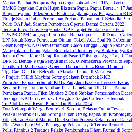
Mantan Pejabat Pemprov Papua Gugat Jokowi ke PTUN Jakarta
BMKG Ingatkan Curah Hujan Ekstrem Papua-Papua Barat 14-17 Jan
Banjir Jayapura, Filep Soroti Faktor Lingkungan & Pengawasan R
Fientje Suebu Dubes Perempuan Pertama Papua untuk Selandia Baru
Polri: OAP Jadi Sasaran Pembinaan Operasi Damai Cartenz 2022
Senator Filep Kritisi Penyebutan OAP Target Pembinaan Cartenz
TPNPB-OPM Tanggapi Perubahan Nama Operasi Jadi Damai Carte
LPP Kutuk Keras Pernyataan Oknum Tokoh Adat Soal Plt Gubernur
Gelar Konpers, NasDem Umumkan Calon Tunggal Cagub Pabar 20
Mangkok Tua Peninggalan Belanda di Idoor Terjaga Baik Hingga Ki
Jemaat Gereja Idoor Harap Rumah Pastori Dibangun Agar Layak Hu
DPR RI Bentuk Panja Penyusunan RUU Pemekaran Provinsi di Pap
Libatkan 1.925 Personel, Operasi Damai Cartenz Resmi Dimulai
Tiga Cara Gus Dur Selesaikan Masalah Papua di Masanya
4 Prajurit TNI di Maybrat Sorong Selatan Ditembak KKB
Putra Asli Papua Terbunuh KKB, Pangdam Kasuari Bereaksi Keras
Senator Filep Uraikan 5 Intisari Pasal Pemekaran UU Otsus Papua
Pemekaran Papua, Filep Ungkap 2 Opsi Siapkan Pemerintahan Daer
Serangan KKB di Kiwirok, 1 Anggota Satgas Cartenz Tertembak
Tok! Ini Jadwal Resmi Pilpres dan Pilkada 2024
Dua Kelompok Warga Bentrok di Sorong, Belasan Orang Tewas
Pelaku Bentrok di Kota Sorong Bukan Orang Papua, Ini Kronologin
Filep Harap Aparat Mampu Deteksi Dini Potensi Kekerasan di Daera
Filep Wamafma: Polisi Penangkap Pelaku Layak Terima Reward
Polisi Ringkus 2 Terduga Pelaku Pembunuhan Khani Rumaf di Soro