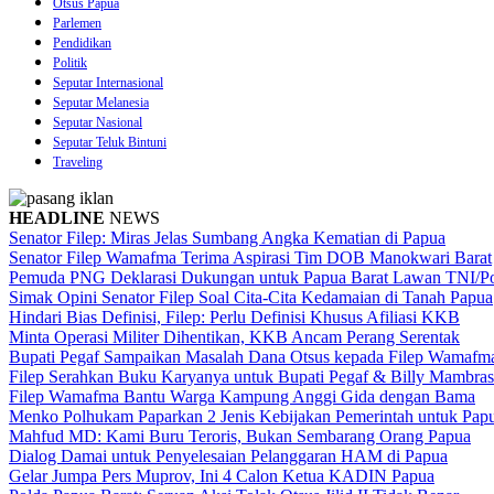
Otsus Papua
Parlemen
Pendidikan
Politik
Seputar Internasional
Seputar Melanesia
Seputar Nasional
Seputar Teluk Bintuni
Traveling
HEADLINE
NEWS
Senator Filep: Miras Jelas Sumbang Angka Kematian di Papua
Senator Filep Wamafma Terima Aspirasi Tim DOB Manokwari Barat
Pemuda PNG Deklarasi Dukungan untuk Papua Barat Lawan TNI/Po
Simak Opini Senator Filep Soal Cita-Cita Kedamaian di Tanah Papua
Hindari Bias Definisi, Filep: Perlu Definisi Khusus Afiliasi KKB
Minta Operasi Militer Dihentikan, KKB Ancam Perang Serentak
Bupati Pegaf Sampaikan Masalah Dana Otsus kepada Filep Wamafm
Filep Serahkan Buku Karyanya untuk Bupati Pegaf & Billy Mambras
Filep Wamafma Bantu Warga Kampung Anggi Gida dengan Bama
Menko Polhukam Paparkan 2 Jenis Kebijakan Pemerintah untuk Pap
Mahfud MD: Kami Buru Teroris, Bukan Sembarang Orang Papua
Dialog Damai untuk Penyelesaian Pelanggaran HAM di Papua
Gelar Jumpa Pers Muprov, Ini 4 Calon Ketua KADIN Papua