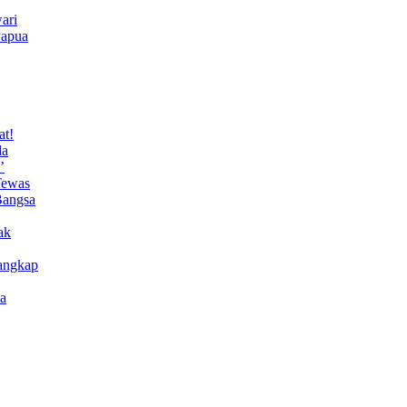
ari
Papua
at!
da
’
Tewas
Bangsa
ak
angkap
a