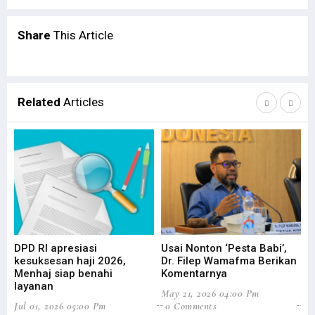
Share
This Article
Related
Articles
DPD RI apresiasi
Usai Nonton ‘Pesta Babi’,
DP
kesuksesan haji 2026,
Dr. Filep Wamafma Berikan
Pe
Menhaj siap benahi
Komentarnya
Da
layanan
May 21, 2026 04:00 Pm
Apr
Jul 01, 2026 05:00 Pm
0 Comments
0