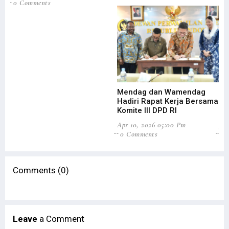
0 Comments
Mendag dan Wamendag
Do
Hadiri Rapat Kerja Bersama
Pa
Komite III DPD RI
Ek
Apr 10, 2026 05:00 Pm
Jan
0 Comments
0
Comments (0)
Leave
a Comment