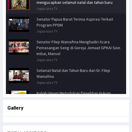
mengucapkan selamat natal dan tahun baru
Jagapapua TV
Senator Papua Barat Terima Aspirasi Terkait
Program PPDM
Jagapapua TV
Senator Filep Wamafma Menghadiri Acara
Pemasangan Seng di Gereja Jemaat GPKAI Sion
Imbai, Mansel
Jagapapua TV
Selamat Natal dan Tahun Baru dari Dr. Filep
Wamafma
Jagapapua TV
Kuliah Umum Metodologi Penelitian Hukum
Jagapapua TV
Gallery
Senator FILEP WAMAFMA & Kepala Kanwil BPN
PAPUA BARAT, Bahas Aspirasi Masyarakat Adat
Distrik Masn