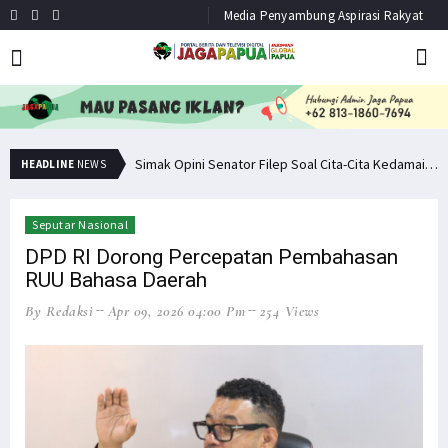
Media Penyambung Aspirasi Rakyat
Pemuda PNG Deklarasi Dukungan untuk Papua Barat Lawan TNI/Polri
Simak Opini Senator Filep Soal Cita-Cita Kedamaian di Tanah Papua
HEADLINE
NEWS
Seputar Nasional
DPD RI Dorong Percepatan Pembahasan
RUU Bahasa Daerah
By Redaksi
Apr 09, 2026 04:00 Pm
254 Views