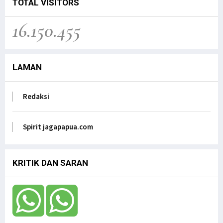
Jagapapua TV
TOTAL VISITORS
Kunjungan Kerja Anggota DPD RI, Filep
16.150.455
Wamafma, ke Manokwari Selatan, Fokus pada
Sarana Pendidikan.
Jagapapua TV
LAMAN
Dr. Filep Wamafma; Perlu Evaluasi Total
Kebijakan tentang Otonomi Khusus di Papua.
Jagapapua TV
Redaksi
Anak Papua Perlu Mendapat Pehatian Untuk Jadi
ASN, Ungkap DR. Filep Wamafma pada Mendagri
di DPD RI
Spirit jagapapua.com
Jagapapua TV
KRITIK DAN SARAN