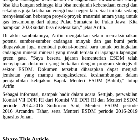
bisa kita bangun sehingga kita bisa menjamin keberadaan energi dan
sekaligus juga ketahanan energi buat negeri kita. Saat ini kita sedang
menyelesaikan beberapa proyek-proyek transmisi antara yang untuk
gas tersambung dari ujung Pulau Sumatera ke Pulau Jawa. Kita
harapkan 2028 sudah bisa diselesaikan," jelas Arifin.
Di akhir sambutannya, Arifin mengatakan selain memaksimalkan
potensi sumber-sumber cadangan minyak dan gas bumi perlu
diupayakan juga membuat potensi-potensi baru untuk peningkatan
cadangan mineral-mineral yang masih terdata di lapangan-lapangan
green gate. "Saya beserta jajaran kementerian ESDM telah
menyiapkan dokumen yang berkaitan dengan program strategis di
sektor ESDM. Dokumen tersebut diharapkan dapat menjadi
jembatan yang mampu mengakselerasi kesinambungan dalam
pengambilan kebijakan Bapak Menteri ESDM (Bahlil)," tutup
Arifin.
Sebagai informasi, nampak hadir dalam acara Sertijab, perwakilan
Komisi VII DPR RI dari Komisi VII DPR RI dan Menteri ESDM
periode 2014-2016 Sudirman Said, Menteri ESDM periode
2016
Arcandra Tahar, serta Menteri ESDM periode 2016-2019
Ignasius Jonan.
Share
This Article