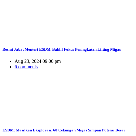
Resmi Jabat Menteri ESDM, Bahlil Fokus Peningkatan Lifting Migas
Aug 23, 2024 09:00 pm
6 comments
ESDM: Masifkan Eksplorasi, 68 Cekungan Migas Simpan Potensi Besar