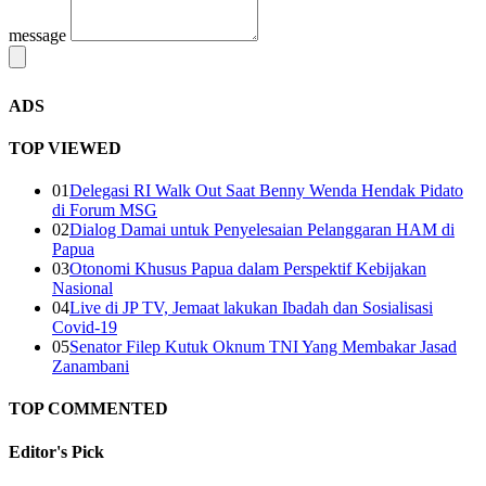
message
ADS
TOP VIEWED
01
Delegasi RI Walk Out Saat Benny Wenda Hendak Pidato
di Forum MSG
02
Dialog Damai untuk Penyelesaian Pelanggaran HAM di
Papua
03
Otonomi Khusus Papua dalam Perspektif Kebijakan
Nasional
04
Live di JP TV, Jemaat lakukan Ibadah dan Sosialisasi
Covid-19
05
Senator Filep Kutuk Oknum TNI Yang Membakar Jasad
Zanambani
TOP COMMENTED
Editor's
Pick