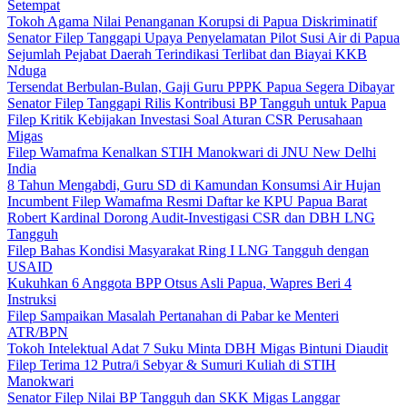
Setempat
Tokoh Agama Nilai Penanganan Korupsi di Papua Diskriminatif
Senator Filep Tanggapi Upaya Penyelamatan Pilot Susi Air di Papua
Sejumlah Pejabat Daerah Terindikasi Terlibat dan Biayai KKB
Nduga
Tersendat Berbulan-Bulan, Gaji Guru PPPK Papua Segera Dibayar
Senator Filep Tanggapi Rilis Kontribusi BP Tangguh untuk Papua
Filep Kritik Kebijakan Investasi Soal Aturan CSR Perusahaan
Migas
Filep Wamafma Kenalkan STIH Manokwari di JNU New Delhi
India
8 Tahun Mengabdi, Guru SD di Kamundan Konsumsi Air Hujan
Incumbent Filep Wamafma Resmi Daftar ke KPU Papua Barat
Robert Kardinal Dorong Audit-Investigasi CSR dan DBH LNG
Tangguh
Filep Bahas Kondisi Masyarakat Ring I LNG Tangguh dengan
USAID
Kukuhkan 6 Anggota BPP Otsus Asli Papua, Wapres Beri 4
Instruksi
Filep Sampaikan Masalah Pertanahan di Pabar ke Menteri
ATR/BPN
Tokoh Intelektual Adat 7 Suku Minta DBH Migas Bintuni Diaudit
Filep Terima 12 Putra/i Sebyar & Sumuri Kuliah di STIH
Manokwari
Senator Filep Nilai BP Tangguh dan SKK Migas Langgar