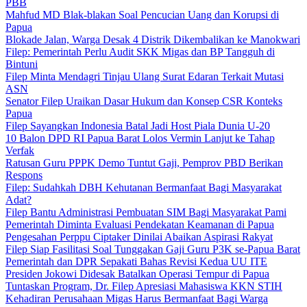
PBB
Mahfud MD Blak-blakan Soal Pencucian Uang dan Korupsi di
Papua
Blokade Jalan, Warga Desak 4 Distrik Dikembalikan ke Manokwari
Filep: Pemerintah Perlu Audit SKK Migas dan BP Tangguh di
Bintuni
Filep Minta Mendagri Tinjau Ulang Surat Edaran Terkait Mutasi
ASN
Senator Filep Uraikan Dasar Hukum dan Konsep CSR Konteks
Papua
Filep Sayangkan Indonesia Batal Jadi Host Piala Dunia U-20
10 Balon DPD RI Papua Barat Lolos Vermin Lanjut ke Tahap
Verfak
Ratusan Guru PPPK Demo Tuntut Gaji, Pemprov PBD Berikan
Respons
Filep: Sudahkah DBH Kehutanan Bermanfaat Bagi Masyarakat
Adat?
Filep Bantu Administrasi Pembuatan SIM Bagi Masyarakat Pami
Pemerintah Diminta Evaluasi Pendekatan Keamanan di Papua
Pengesahan Perppu Ciptaker Dinilai Abaikan Aspirasi Rakyat
Filep Siap Fasilitasi Soal Tunggakan Gaji Guru P3K se-Papua Barat
Pemerintah dan DPR Sepakati Bahas Revisi Kedua UU ITE
Presiden Jokowi Didesak Batalkan Operasi Tempur di Papua
Tuntaskan Program, Dr. Filep Apresiasi Mahasiswa KKN STIH
Kehadiran Perusahaan Migas Harus Bermanfaat Bagi Warga