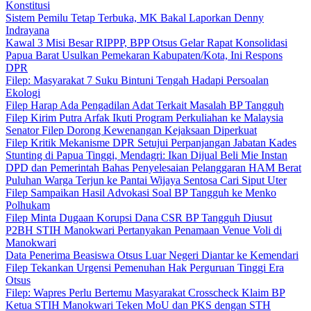
Konstitusi
Sistem Pemilu Tetap Terbuka, MK Bakal Laporkan Denny
Indrayana
Kawal 3 Misi Besar RIPPP, BPP Otsus Gelar Rapat Konsolidasi
Papua Barat Usulkan Pemekaran Kabupaten/Kota, Ini Respons
DPR
Filep: Masyarakat 7 Suku Bintuni Tengah Hadapi Persoalan
Ekologi
Filep Harap Ada Pengadilan Adat Terkait Masalah BP Tangguh
Filep Kirim Putra Arfak Ikuti Program Perkuliahan ke Malaysia
Senator Filep Dorong Kewenangan Kejaksaan Diperkuat
Filep Kritik Mekanisme DPR Setujui Perpanjangan Jabatan Kades
Stunting di Papua Tinggi, Mendagri: Ikan Dijual Beli Mie Instan
DPD dan Pemerintah Bahas Penyelesaian Pelanggaran HAM Berat
Puluhan Warga Terjun ke Pantai Wijaya Sentosa Cari Siput Uter
Filep Sampaikan Hasil Advokasi Soal BP Tangguh ke Menko
Polhukam
Filep Minta Dugaan Korupsi Dana CSR BP Tangguh Diusut
P2BH STIH Manokwari Pertanyakan Penamaan Venue Voli di
Manokwari
Data Penerima Beasiswa Otsus Luar Negeri Diantar ke Kemendari
Filep Tekankan Urgensi Pemenuhan Hak Perguruan Tinggi Era
Otsus
Filep: Wapres Perlu Bertemu Masyarakat Crosscheck Klaim BP
Ketua STIH Manokwari Teken MoU dan PKS dengan STH