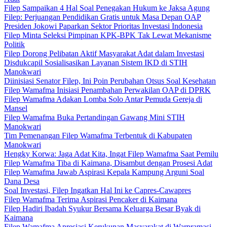
Filep Sampaikan 4 Hal Soal Penegakan Hukum ke Jaksa Agung
Filep: Perjuangan Pendidikan Gratis untuk Masa Depan OAP
Presiden Jokowi Paparkan Sektor Prioritas Investasi Indonesia
Filep Minta Seleksi Pimpinan KPK-BPK Tak Lewat Mekanisme
Politik
Filep Dorong Pelibatan Aktif Masyarakat Adat dalam Investasi
Disdukcapil Sosialisasikan Layanan Sistem IKD di STIH
Manokwari
Diinisiasi Senator Filep, Ini Poin Perubahan Otsus Soal Kesehatan
Filep Wamafma Inisiasi Penambahan Perwakilan OAP di DPRK
Filep Wamafma Adakan Lomba Solo Antar Pemuda Gereja di
Mansel
Filep Wamafma Buka Pertandingan Gawang Mini STIH
Manokwari
Tim Pemenangan Filep Wamafma Terbentuk di Kabupaten
Manokwari
Hengky Korwa: Jaga Adat Kita, Ingat Filep Wamafma Saat Pemilu
Filep Wamafma Tiba di Kaimana, Disambut dengan Prosesi Adat
Filep Wamafma Jawab Aspirasi Kepala Kampung Arguni Soal
Dana Desa
Soal Investasi, Filep Ingatkan Hal Ini ke Capres-Cawapres
Filep Wamafma Terima Aspirasi Pencaker di Kaimana
Filep Hadiri Ibadah Syukur Bersama Keluarga Besar Byak di
Kaimana
Filep Wamafma Apresiasi Kerukunan Masyarakat di Warpramasi