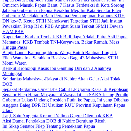
Omicron Masuki Papua Barat, 7 Kasus Terdeteksi di Kota Sorong
Jabatan Gubernur di Papua Berakhir Mei, Ini Kata Senator Filep
Gubernur Meletakkan Batu Pertama Pembangunan Kampus STIH
DN ke-47, Ketua STIH Manokwari Targetkan STIH Jadi Institut
Pewakilan Tetap RI di PBB Angkat Suara Terkait SPMH Dewan
HAM PBB
Kapendam: Korban Tembak KKB di Ilaga Adalah Putra Asli Papua
Memanas! KKB Tembak TNI-Karyawan, Bakar Rumah, Mess
Hingga Pasar
Banjir Landa Kampung Idoor, Warga Butuh Bantuan Logistik
Filep Wamafma Serahkan Beasiswa Bagi 43 Mahasiswa STIH
Momi Waren
Berikut Kronologi Kasus Ibu Gantung Diri dan 2 Anaknya
Meninggal
Solidaritas Mahasiswa-Rakyat di Nabire Akan Gelar Aksi Tolak
DOB
Sepakat Berdamai, Omer Isba Cabut LP Ujaran Rasial di Kepolisian
Senator Filep Harap Masyarakat Waspadai Isu SARA Jelang Pemilu
Gubernur Lukas Undang Presiden Putin ke Papua, Ini yang Dibahas
Anggota Baleg DPR RI Usulkan RUU Provinsi Kepulauan Papua
Utara
Lagi, Satu Anggota Koramil Yalimo Gugur Ditembak KKB
Aksi Damai Penolakan DOB di Nabire Berujung Ricuh
Ini Sikap Senator Filep Tentang Pemekaran Papua