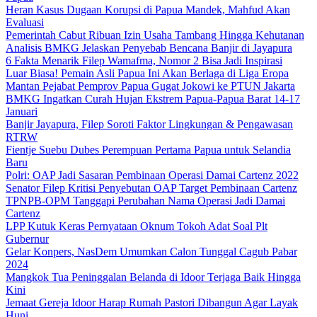
Heran Kasus Dugaan Korupsi di Papua Mandek, Mahfud Akan
Evaluasi
Pemerintah Cabut Ribuan Izin Usaha Tambang Hingga Kehutanan
Analisis BMKG Jelaskan Penyebab Bencana Banjir di Jayapura
6 Fakta Menarik Filep Wamafma, Nomor 2 Bisa Jadi Inspirasi
Luar Biasa! Pemain Asli Papua Ini Akan Berlaga di Liga Eropa
Mantan Pejabat Pemprov Papua Gugat Jokowi ke PTUN Jakarta
BMKG Ingatkan Curah Hujan Ekstrem Papua-Papua Barat 14-17
Januari
Banjir Jayapura, Filep Soroti Faktor Lingkungan & Pengawasan
RTRW
Fientje Suebu Dubes Perempuan Pertama Papua untuk Selandia
Baru
Polri: OAP Jadi Sasaran Pembinaan Operasi Damai Cartenz 2022
Senator Filep Kritisi Penyebutan OAP Target Pembinaan Cartenz
TPNPB-OPM Tanggapi Perubahan Nama Operasi Jadi Damai
Cartenz
LPP Kutuk Keras Pernyataan Oknum Tokoh Adat Soal Plt
Gubernur
Gelar Konpers, NasDem Umumkan Calon Tunggal Cagub Pabar
2024
Mangkok Tua Peninggalan Belanda di Idoor Terjaga Baik Hingga
Kini
Jemaat Gereja Idoor Harap Rumah Pastori Dibangun Agar Layak
Huni