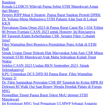
Bandung
Kepala LLDIKTI Wilayah Papua Sebut STIH Manokwari Aman
dari Monev
Perpres RIPP Muat 6 Strategi, Papua Barat Siapkan Pergub DPRK
Dr. Yohana Minta Mahasiswa STIH Pahami Adat Saat di Lokasi
KKN
Penyaluran Dana Otsus 2023 di Papua Barat Capai Rp 1,034 Triliun
80 Persen Formasi CASN 2023 untuk Honorer, Ini Rinciannya
BP Tangguh Klaim Keberhasilan CSR, Senator Filep: Cobalah
Jujur!
Filep Wamafma Beri Beasiswa Perpuluhan Putra Arfak di STIH
Prafi
Simak Uraian Dasar Hukum Hak Masyarakat Adat Atas CSR Migas
Sesepuh STIH Manokwari Ajak Maba Selesaikan Kuliah Tepat
Waktu
Seleksi CASN 2023 Usulan BKN September 2023, Simak
Selengkapnya!
KPU Umumkan DCS DPD RI Papua Barat, Filep Wamafma
Nomor 3!
Dr. Filep Sampaikan Persoalan CSR BP Tangguh ke Ketua MPR RI
Delegasi RI Walk Out Saat Benny Wenda Hendak Pidato di Forum
MSG
Pengadilan Tinggi Papua Barat Teken MoU dengan STIH
Manokwari
Ini Keputusan MSG Soal Pengajuan ULMWP Sebagai Anggota