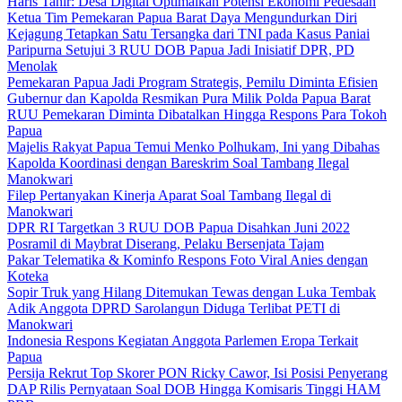
Haris Tahir: Desa Digital Optimalkan Potensi Ekonomi Pedesaan
Ketua Tim Pemekaran Papua Barat Daya Mengundurkan Diri
Kejagung Tetapkan Satu Tersangka dari TNI pada Kasus Paniai
Paripurna Setujui 3 RUU DOB Papua Jadi Inisiatif DPR, PD
Menolak
Pemekaran Papua Jadi Program Strategis, Pemilu Diminta Efisien
Gubernur dan Kapolda Resmikan Pura Milik Polda Papua Barat
RUU Pemekaran Diminta Dibatalkan Hingga Respons Para Tokoh
Papua
Majelis Rakyat Papua Temui Menko Polhukam, Ini yang Dibahas
Kapolda Koordinasi dengan Bareskrim Soal Tambang Ilegal
Manokwari
Filep Pertanyakan Kinerja Aparat Soal Tambang Ilegal di
Manokwari
DPR RI Targetkan 3 RUU DOB Papua Disahkan Juni 2022
Posramil di Maybrat Diserang, Pelaku Bersenjata Tajam
Pakar Telematika & Kominfo Respons Foto Viral Anies dengan
Koteka
Sopir Truk yang Hilang Ditemukan Tewas dengan Luka Tembak
Adik Anggota DPRD Sarolangun Diduga Terlibat PETI di
Manokwari
Indonesia Respons Kegiatan Anggota Parlemen Eropa Terkait
Papua
Persija Rekrut Top Skorer PON Ricky Cawor, Isi Posisi Penyerang
DAP Rilis Pernyataan Soal DOB Hingga Komisaris Tinggi HAM