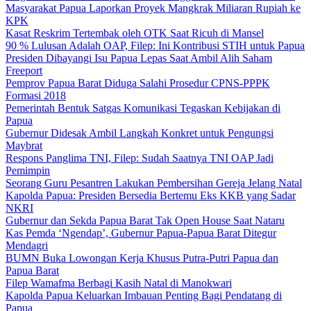
Masyarakat Papua Laporkan Proyek Mangkrak Miliaran Rupiah ke
KPK
Kasat Reskrim Tertembak oleh OTK Saat Ricuh di Mansel
90 % Lulusan Adalah OAP, Filep: Ini Kontribusi STIH untuk Papua
Presiden Dibayangi Isu Papua Lepas Saat Ambil Alih Saham
Freeport
Pemprov Papua Barat Diduga Salahi Prosedur CPNS-PPPK
Formasi 2018
Pemerintah Bentuk Satgas Komunikasi Tegaskan Kebijakan di
Papua
Gubernur Didesak Ambil Langkah Konkret untuk Pengungsi
Maybrat
Respons Panglima TNI, Filep: Sudah Saatnya TNI OAP Jadi
Pemimpin
Seorang Guru Pesantren Lakukan Pembersihan Gereja Jelang Natal
Kapolda Papua: Presiden Bersedia Bertemu Eks KKB yang Sadar
NKRI
Gubernur dan Sekda Papua Barat Tak Open House Saat Nataru
Kas Pemda ‘Ngendap’, Gubernur Papua-Papua Barat Ditegur
Mendagri
BUMN Buka Lowongan Kerja Khusus Putra-Putri Papua dan
Papua Barat
Filep Wamafma Berbagi Kasih Natal di Manokwari
Kapolda Papua Keluarkan Imbauan Penting Bagi Pendatang di
Papua