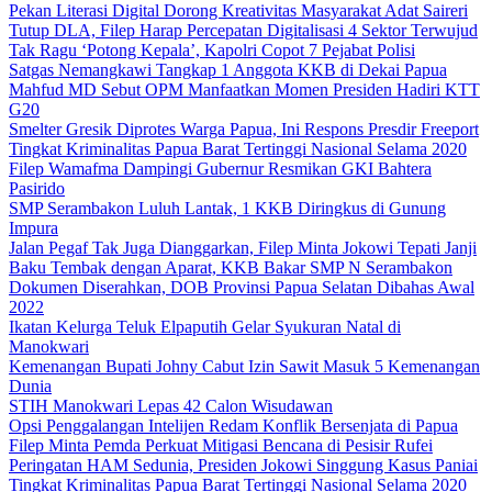
Pekan Literasi Digital Dorong Kreativitas Masyarakat Adat Saireri
Tutup DLA, Filep Harap Percepatan Digitalisasi 4 Sektor Terwujud
Tak Ragu ‘Potong Kepala’, Kapolri Copot 7 Pejabat Polisi
Satgas Nemangkawi Tangkap 1 Anggota KKB di Dekai Papua
Mahfud MD Sebut OPM Manfaatkan Momen Presiden Hadiri KTT
G20
Smelter Gresik Diprotes Warga Papua, Ini Respons Presdir Freeport
Tingkat Kriminalitas Papua Barat Tertinggi Nasional Selama 2020
Filep Wamafma Dampingi Gubernur Resmikan GKI Bahtera
Pasirido
SMP Serambakon Luluh Lantak, 1 KKB Diringkus di Gunung
Impura
Jalan Pegaf Tak Juga Dianggarkan, Filep Minta Jokowi Tepati Janji
Baku Tembak dengan Aparat, KKB Bakar SMP N Serambakon
Dokumen Diserahkan, DOB Provinsi Papua Selatan Dibahas Awal
2022
Ikatan Kelurga Teluk Elpaputih Gelar Syukuran Natal di
Manokwari
Kemenangan Bupati Johny Cabut Izin Sawit Masuk 5 Kemenangan
Dunia
STIH Manokwari Lepas 42 Calon Wisudawan
Opsi Penggalangan Intelijen Redam Konflik Bersenjata di Papua
Filep Minta Pemda Perkuat Mitigasi Bencana di Pesisir Rufei
Peringatan HAM Sedunia, Presiden Jokowi Singgung Kasus Paniai
Tingkat Kriminalitas Papua Barat Tertinggi Nasional Selama 2020