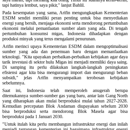
tapi hatinya lembut, saya pikir," lanjut Bahlil.
Pada kesempatan yang sama, Arifin mengungkapkan Kementerian
ESDM sendiri memiliki peran penting untuk bisa menyediakan
energi yang bersih, menjaga ekonomi serta mendorong pertumbuhan
ekonomi melalui pemanfaatan sumber alam yang ada. Di tengah
pertumbuhan konsumsi migas, Indonesia dihadapkan dengan
produksi minyak yang terus mengalami penurunan.
Arifin merinci upaya Kementerian ESDM dalam mengoptimalisasi
sumber yang ada dan penemuan baru dengan memanfaatkan
teknologi. "Kita upayakan perbaikan-perbaikan kebijakan agar daya
tarik investasi di sektor hulu Migas ini menjadi memiliki daya saing.
Di samping itu perlu dilakukan langkah-langkah peningkatan
efisiensi agar kita bisa mengurangi import dan mengurangi beban
subsidi," jelas Arifin menyampaikan terobosan kebijakan
sebelumnya.
Saat ini, Indonesia telah memperoleh anugerah berupa
ditemukannya sumber-sumber gas yang baru, antar lain Gang North
yang diharapkan akan mulai berproduksi mulai tahun 2027-2028.
Kemudian percepatan Blok Andaman diupayakan sebelum 2030
bisa berproduksi serta mendorong Blok Masela agar bisa
berproduksi pada 1 Januari 2030.
"Untuk itulah kita perlu membangun infrastruktur energi dan inilah
menjadi tantangan kementerian ini bagaimana infrastruktur energi