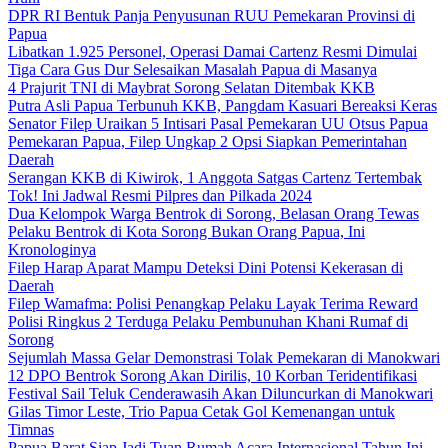
DPR RI Bentuk Panja Penyusunan RUU Pemekaran Provinsi di
Papua
Libatkan 1.925 Personel, Operasi Damai Cartenz Resmi Dimulai
Tiga Cara Gus Dur Selesaikan Masalah Papua di Masanya
4 Prajurit TNI di Maybrat Sorong Selatan Ditembak KKB
Putra Asli Papua Terbunuh KKB, Pangdam Kasuari Bereaksi Keras
Senator Filep Uraikan 5 Intisari Pasal Pemekaran UU Otsus Papua
Pemekaran Papua, Filep Ungkap 2 Opsi Siapkan Pemerintahan
Daerah
Serangan KKB di Kiwirok, 1 Anggota Satgas Cartenz Tertembak
Tok! Ini Jadwal Resmi Pilpres dan Pilkada 2024
Dua Kelompok Warga Bentrok di Sorong, Belasan Orang Tewas
Pelaku Bentrok di Kota Sorong Bukan Orang Papua, Ini
Kronologinya
Filep Harap Aparat Mampu Deteksi Dini Potensi Kekerasan di
Daerah
Filep Wamafma: Polisi Penangkap Pelaku Layak Terima Reward
Polisi Ringkus 2 Terduga Pelaku Pembunuhan Khani Rumaf di
Sorong
Sejumlah Massa Gelar Demonstrasi Tolak Pemekaran di Manokwari
12 DPO Bentrok Sorong Akan Dirilis, 10 Korban Teridentifikasi
Festival Sail Teluk Cenderawasih Akan Diluncurkan di Manokwari
Gilas Timor Leste, Trio Papua Cetak Gol Kemenangan untuk
Timnas
Papua Barat Siap Jadi Tuan Rumah Acara Internasional Tahun Ini