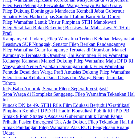
Filep Beri Peluang 3 Perwakilan Warga Serayu Kuliah Gratis
Filep Dukung Dominggus Mandacan Kembali Jabat Gubernur
Senator Filep Hadiri Lepas Sambut Tahun Baru Suku Doreri
Filep Wamafma Lantik Unsur Pimpinan STIH Manokwari
Filep Serahkan Buku Rekening Beasiswa ke Mahasiswa STIH di
Prafi
Kampanye di Padarni, Filep Wamafma Terima Keluhan Masyarakat
Beasiswa SUP Nunggak, Senator Filep Berikan Pandangannya
Filep Wamafma Gelar Kampanye Terbatas di Oransbari Mansel
Kampanye Terbatas di Oransbari, Ini Komitmen Filep Wamafma
Keluarga Kamasan Mansel Dukung Filep Wamafma Maju DPD RI
Masyarakat Nenei Nyatakan Dukungan untuk Filep Wamafma
Pemuda Desai dan Warga Prafi Antusias Dukung Filep Wamafma
Filep Terima Keluhan Dana Otsus dari Warga Nenei, Isim dan
Tahota
Jetty Babo Ambruk, Senator Filep: Segera Investigasi!
Sapa Warga di Kompleks Sanggeng, Filep Wamafma Tekankan Hal
Ini
Puncak DN ke-49, STIH Rilis Film Edukasi Berjudul 'Gratifikasi'
Pimpinan Komite I DPD RI Hadiri Konsultasi Publik RPJPD PB
Simak 9 Poin Strategis Asosiasi Gubernur untuk Tanah Papua
Prihatin Pasien Emergensi Tak Ada Dokter, Filep Tekankan Hal Ini
Simak Pandangan Filep Wamafma Atas RUU Pengeloaan Ruang
Udara