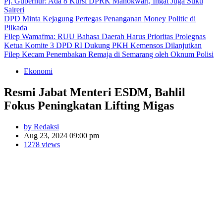
Pj. Gubernur: Ada 8 Kursi DPRK Manokwari, Ingat Juga Suku
Saireri
DPD Minta Kejagung Pertegas Penanganan Money Politic di
Pilkada
Filep Wamafma: RUU Bahasa Daerah Harus Prioritas Prolegnas
Ketua Komite 3 DPD RI Dukung PKH Kemensos Dilanjutkan
Filep Kecam Penembakan Remaja di Semarang oleh Oknum Polisi
Ekonomi
Resmi Jabat Menteri ESDM, Bahlil
Fokus Peningkatan Lifting Migas
by Redaksi
Aug 23, 2024 09:00 pm
1278 views