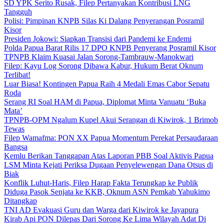
SD YPK Serito Rusak, Filep Pertanyakan Kontribusi LNG
Tangguh
Polisi: Pimpinan KNPB Silas Ki Dalang Penyerangan Posramil
Kisor
Presiden Jokowi: Siapkan Transisi dari Pandemi ke Endemi
Polda Papua Barat Rilis 17 DPO KNPB Penyerang Posramil Kisor
TPNPB Klaim Kuasai Jalan Sorong-Tambrauw-Manokwari
Filep: Kayu Log Sorong Dibawa Kabur, Hukum Berat Oknum
Terlibat!
Luar Biasa! Kontingen Papua Raih 4 Medali Emas Cabor Sepatu
Roda
Serang RI Soal HAM di Papua, Diplomat Minta Vanuatu ‘Buka
Mata’
TPNPB-OPM Ngalum Kupel Akui Serangan di Kiwirok, 1 Brimob
Tewas
Filep Wamafma: PON XX Papua Momentum Perekat Persaudaraan
Bangsa
Kemlu Berikan Tanggapan Atas Laporan PBB Soal Aktivis Papua
LSM Minta Kejati Periksa Dugaan Penyelewengan Dana Otsus di
Biak
Konflik Luhut-Haris, Filep Harap Fakta Terungkap ke Publik
Diduga Pasok Senjata ke KKB, Oknum ASN Pemkab Yahukimo
Ditangkap
TNI AD Evakuasi Guru dan Warga dari Kiwirok ke Jayapura
Kirab Api PON Dilepas Dari Sorong Ke Lima Wilayah Adat Di