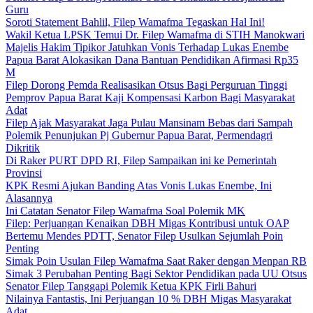
Guru
Soroti Statement Bahlil, Filep Wamafma Tegaskan Hal Ini!
Wakil Ketua LPSK Temui Dr. Filep Wamafma di STIH Manokwari
Majelis Hakim Tipikor Jatuhkan Vonis Terhadap Lukas Enembe
Papua Barat Alokasikan Dana Bantuan Pendidikan Afirmasi Rp35
M
Filep Dorong Pemda Realisasikan Otsus Bagi Perguruan Tinggi
Pemprov Papua Barat Kaji Kompensasi Karbon Bagi Masyarakat
Adat
Filep Ajak Masyarakat Jaga Pulau Mansinam Bebas dari Sampah
Polemik Penunjukan Pj Gubernur Papua Barat, Permendagri
Dikritik
Di Raker PURT DPD RI, Filep Sampaikan ini ke Pemerintah
Provinsi
KPK Resmi Ajukan Banding Atas Vonis Lukas Enembe, Ini
Alasannya
Ini Catatan Senator Filep Wamafma Soal Polemik MK
Filep: Perjuangan Kenaikan DBH Migas Kontribusi untuk OAP
Bertemu Mendes PDTT, Senator Filep Usulkan Sejumlah Poin
Penting
Simak Poin Usulan Filep Wamafma Saat Raker dengan Menpan RB
Simak 3 Perubahan Penting Bagi Sektor Pendidikan pada UU Otsus
Senator Filep Tanggapi Polemik Ketua KPK Firli Bahuri
Nilainya Fantastis, Ini Perjuangan 10 % DBH Migas Masyarakat
Adat