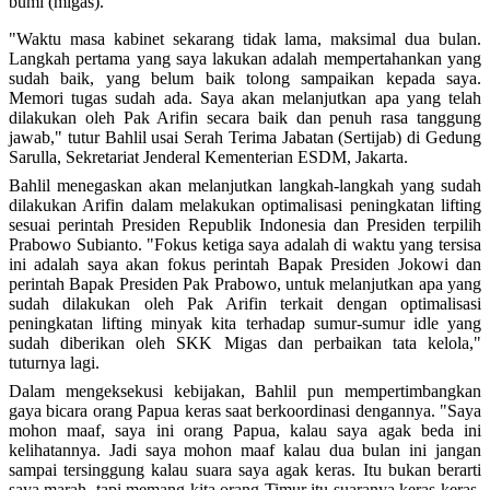
bumi (migas).
"Waktu masa kabinet sekarang tidak lama, maksimal dua bulan.
Langkah pertama yang saya lakukan adalah mempertahankan yang
sudah baik, yang belum baik tolong sampaikan kepada saya.
Memori tugas sudah ada. Saya akan melanjutkan apa yang telah
dilakukan oleh Pak Arifin secara baik dan penuh rasa tanggung
jawab," tutur Bahlil usai Serah Terima Jabatan (Sertijab) di Gedung
Sarulla, Sekretariat Jenderal Kementerian ESDM, Jakarta.
Bahlil menegaskan akan melanjutkan langkah-langkah yang sudah
dilakukan Arifin dalam melakukan optimalisasi peningkatan lifting
sesuai perintah Presiden Republik Indonesia dan Presiden terpilih
Prabowo Subianto. "Fokus ketiga saya adalah di waktu yang tersisa
ini adalah saya akan fokus perintah Bapak Presiden Jokowi dan
perintah Bapak Presiden Pak Prabowo, untuk melanjutkan apa yang
sudah dilakukan oleh Pak Arifin terkait dengan optimalisasi
peningkatan lifting minyak kita terhadap sumur-sumur idle yang
sudah diberikan oleh SKK Migas dan perbaikan tata kelola,"
tuturnya lagi.
Dalam mengeksekusi kebijakan, Bahlil pun mempertimbangkan
gaya bicara orang Papua keras saat berkoordinasi dengannya. "Saya
mohon maaf, saya ini orang Papua, kalau saya agak beda ini
kelihatannya. Jadi saya mohon maaf kalau dua bulan ini jangan
sampai tersinggung kalau suara saya agak keras. Itu bukan berarti
saya marah, tapi memang kita orang Timur itu suaranya keras-keras,