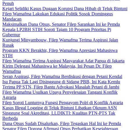
Penuh
Kejari Selidiki Kasus Dugaan Korupsi Dana Hibah di Teluk Bintuni
Filep Wamafma Lakukan Edukasi Politik Sosok Dominggus
Mandacan
Maksimalkan Dana Otsus, Senator Filep Sarankan Ini ke Pemda
Kepala LP2BH STIH Soroti Tajam 10 Program Prioritas Pj
Gubernur
Kunjungi Minyambouw, Filep Wamafma Terima Aspirasi Jalan
Rusak
Program KKN Berakhir, Filep Wamafma Apresiasi Mahasiswa
STIH
Filep Wamafma Terima Aspirasi Masyarakat Adat Papua di Jakarta
Kirim Delegasi Mahasiswa ke Malaysia, Ini Pesan Dr. Filep
Wamafma
Serap Aspirasi, Filep Wamafma Berdiskusi dengan Petani Kendal
Isu Papua Tak Lagi Disinggung di Sidang PBB, Ini Kata Kemlu
Terima PP STN, Filep Bantu Advokasi Masalah Petani di Jambi
Filep Wamafma Usulkan Upaya Penyelesaian Tangani Konflik
Agraria
Filep Soroti Lunturnya Fungsi Pengayom Polri di Konflik Agraria
Kasus Illegal Logging di Teluk Bintuni Libatkan Oknum ASN
Singgung Soal Akreditasi, LLDIKTI: Kualitas PTN-PTS Tak
Berbeda
Dana Otsus Sudah Disalurkan, Filep Tegaskan Hal Ini ke Pemda
Senator Filep Dorong Afirmasi Otsus Perhatikan Kesejahteraan