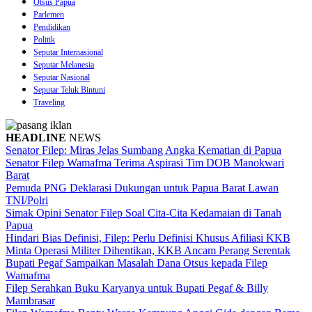
Otsus Papua
Parlemen
Pendidikan
Politik
Seputar Internasional
Seputar Melanesia
Seputar Nasional
Seputar Teluk Bintuni
Traveling
HEADLINE
NEWS
Senator Filep: Miras Jelas Sumbang Angka Kematian di Papua
Senator Filep Wamafma Terima Aspirasi Tim DOB Manokwari
Barat
Pemuda PNG Deklarasi Dukungan untuk Papua Barat Lawan
TNI/Polri
Simak Opini Senator Filep Soal Cita-Cita Kedamaian di Tanah
Papua
Hindari Bias Definisi, Filep: Perlu Definisi Khusus Afiliasi KKB
Minta Operasi Militer Dihentikan, KKB Ancam Perang Serentak
Bupati Pegaf Sampaikan Masalah Dana Otsus kepada Filep
Wamafma
Filep Serahkan Buku Karyanya untuk Bupati Pegaf & Billy
Mambrasar