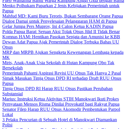
Filep Wamafma Bantu Warga Kampung Anggi Gida dengan Bama
Menko Polhukam Paparkan 2 Jenis Kebijakan Pemerintah untuk
Papua
Mahfud MD: Kami Buru Teroris, Bukan Sembarang Orang Papua
Dialog Damai untuk Penyelesaian Pelanggaran HAM di Papua
Gelar Jumpa Pers Muprov, Ini 4 Calon Ketua KADIN Papua
Polda Papua Barat: Seruan Aksi Tolak Otsus Jilid II Tidak Benar
Komnas HAM: Hentikan Pasokan Senjata dan Amunisi ke KBB
Dewan Adat Papua Ajak Pemerintah Dialog Terbuka Bahas UU
Otsus
MRP dan MRPB Ajukan Sengketa Kewenangan Lembaga kepada
MK
Miris, Anak-Anak Usia Sekolah di Hutan Kampung Obo Tak
Bersekolah
Pemerintah Pahami Aspirasi Revisi UU Otsus Tak Hanya 2 Pasal
Simak Masukan Timja Otsus DPD RI terhadap Draft RUU Otsus
Papua
Timja Otsus DPD RI Harap RUU Otsus Pastikan Perubahan
Substansial
Marius: Instruksi Ketua Aktivitas STIH Manokwari Ikuti Prokes
Pernyataan Mensos Risma Dinilai Provokatif bagi Rakyat Papua
Senator Filep Harap RUU Otsus Akomodir Pembentukan Parpol
Lokal
3 Pelaku Pencurian di Sebuah Hotel di Manokwari Diamankan
Polisi