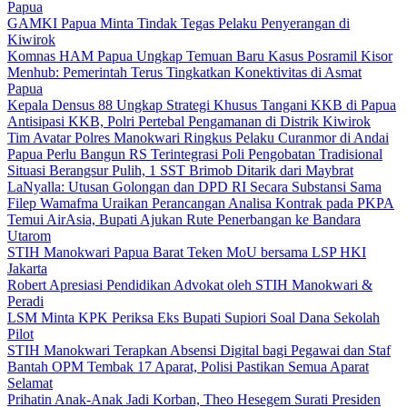
Papua
GAMKI Papua Minta Tindak Tegas Pelaku Penyerangan di
Kiwirok
Komnas HAM Papua Ungkap Temuan Baru Kasus Posramil Kisor
Menhub: Pemerintah Terus Tingkatkan Konektivitas di Asmat
Papua
Kepala Densus 88 Ungkap Strategi Khusus Tangani KKB di Papua
Antisipasi KKB, Polri Pertebal Pengamanan di Distrik Kiwirok
Tim Avatar Polres Manokwari Ringkus Pelaku Curanmor di Andai
Papua Perlu Bangun RS Terintegrasi Poli Pengobatan Tradisional
Situasi Berangsur Pulih, 1 SST Brimob Ditarik dari Maybrat
LaNyalla: Utusan Golongan dan DPD RI Secara Substansi Sama
Filep Wamafma Uraikan Perancangan Analisa Kontrak pada PKPA
Temui AirAsia, Bupati Ajukan Rute Penerbangan ke Bandara
Utarom
STIH Manokwari Papua Barat Teken MoU bersama LSP HKI
Jakarta
Robert Apresiasi Pendidikan Advokat oleh STIH Manokwari &
Peradi
LSM Minta KPK Periksa Eks Bupati Supiori Soal Dana Sekolah
Pilot
STIH Manokwari Terapkan Absensi Digital bagi Pegawai dan Staf
Bantah OPM Tembak 17 Aparat, Polisi Pastikan Semua Aparat
Selamat
Prihatin Anak-Anak Jadi Korban, Theo Hesegem Surati Presiden