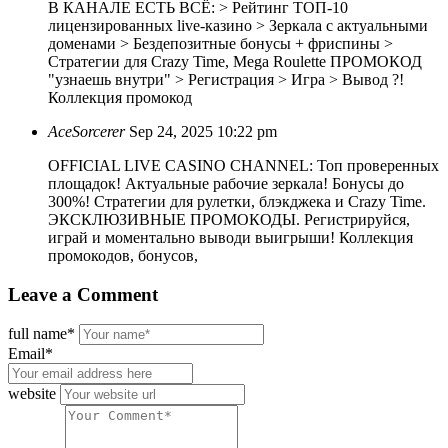
В КАНАЛЕ ЕСТЬ ВСЁ: > Рейтинг ТОП-10
лицензированных live-казино > Зеркала с актуальными
доменами > Бездепозитные бонусы + фриспины >
Стратегии для Crazy Time, Mega Roulette ПРОМОКОД
"узнаешь внутри" > Регистрация > Игра > Вывод ?!
Коллекция промокод
AceSorcerer
Sep 24, 2025 10:22 pm
OFFICIAL LIVE CASINO CHANNEL: Топ проверенных
площадок! Актуальные рабочие зеркала! Бонусы до
300%! Стратегии для рулетки, блэкджека и Crazy Time.
ЭКСКЛЮЗИВНЫЕ ПРОМОКОДЫ. Регистрируйся,
играй и моментально выводи выигрыши! Коллекция
промокодов, бонусов,
Leave
a Comment
full name*
Email*
website