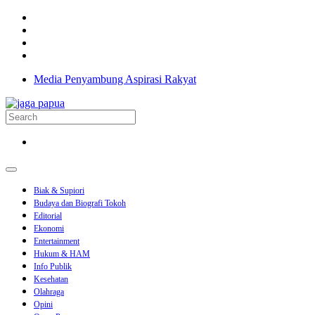
Media Penyambung Aspirasi Rakyat
Biak & Supiori
Budaya dan Biografi Tokoh
Editorial
Ekonomi
Entertainment
Hukum & HAM
Info Publik
Kesehatan
Olahraga
Opini