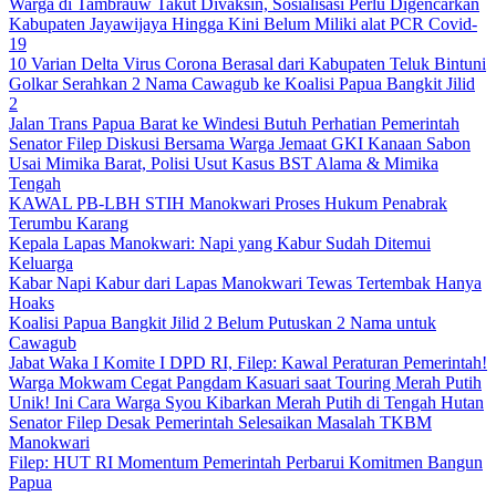
Warga di Tambrauw Takut Divaksin, Sosialisasi Perlu Digencarkan
Kabupaten Jayawijaya Hingga Kini Belum Miliki alat PCR Covid-
19
10 Varian Delta Virus Corona Berasal dari Kabupaten Teluk Bintuni
Golkar Serahkan 2 Nama Cawagub ke Koalisi Papua Bangkit Jilid
2
Jalan Trans Papua Barat ke Windesi Butuh Perhatian Pemerintah
Senator Filep Diskusi Bersama Warga Jemaat GKI Kanaan Sabon
Usai Mimika Barat, Polisi Usut Kasus BST Alama & Mimika
Tengah
KAWAL PB-LBH STIH Manokwari Proses Hukum Penabrak
Terumbu Karang
Kepala Lapas Manokwari: Napi yang Kabur Sudah Ditemui
Keluarga
Kabar Napi Kabur dari Lapas Manokwari Tewas Tertembak Hanya
Hoaks
Koalisi Papua Bangkit Jilid 2 Belum Putuskan 2 Nama untuk
Cawagub
Jabat Waka I Komite I DPD RI, Filep: Kawal Peraturan Pemerintah!
Warga Mokwam Cegat Pangdam Kasuari saat Touring Merah Putih
Unik! Ini Cara Warga Syou Kibarkan Merah Putih di Tengah Hutan
Senator Filep Desak Pemerintah Selesaikan Masalah TKBM
Manokwari
Filep: HUT RI Momentum Pemerintah Perbarui Komitmen Bangun
Papua