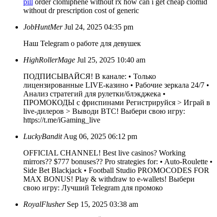
pill
order clomiphene without rx how can i get cheap clomid
without dr prescription cost of generic
JobHuntMer
Jul 24, 2025 04:35 pm
Наш Telegram о работе для девушек
HighRollerMage
Jul 25, 2025 10:40 am
ПОДПИСЫВАЙСЯ! В канале: • Только
лицензированные LIVE-казино • Рабочие зеркала 24/7 •
Анализ стратегий для рулетки/блэкджека •
ПРОМОКОДЫ с фриспинами Регистрируйся > Играй в
live-дилеров > Выводи BTC! Выбери свою игру:
https://t.me/iGaming_live
LuckyBandit
Aug 06, 2025 06:12 pm
OFFICIAL CHANNEL! Best live casinos? Working
mirrors?? $777 bonuses?? Pro strategies for: • Auto-Roulette •
Side Bet Blackjack • Football Studio PROMOCODES FOR
MAX BONUS! Play & withdraw to e-wallets! Выбери
свою игру:
Лучший Telegram для промоко
RoyalFlusher
Sep 15, 2025 03:38 am